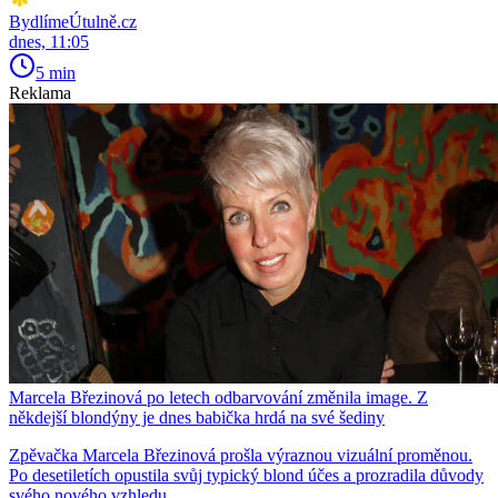
BydlímeÚtulně.cz
dnes, 11:05
5 min
Reklama
Marcela Březinová po letech odbarvování změnila image. Z
někdejší blondýny je dnes babička hrdá na své šediny
Zpěvačka Marcela Březinová prošla výraznou vizuální proměnou.
Po desetiletích opustila svůj typický blond účes a prozradila důvody
svého nového vzhledu.