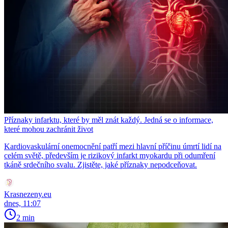
Příznaky infarktu, které by měl znát každý. Jedná se o informace,
které mohou zachránit život
Kardiovaskulární onemocnění patří mezi hlavní příčinu úmrtí lidí na
celém světě, především je rizikový infarkt myokardu při odumření
tkáně srdečního svalu. Zjistěte, jaké příznaky nepodceňovat.
Krasnezeny.eu
dnes, 11:07
2 min