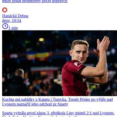
může podat neomezený počet dopravců
Hanácká Drbna
dnes, 10:54
1 min
Kuchta má nabídky z Kataru i Turecka. Trenér Priske po výhře nad
Lyonem naznačil jeho odchod ze Sparty
Sparta vyhrála první zápas 3. předkola Ligy mistrů 2:1 nad Lyonem.