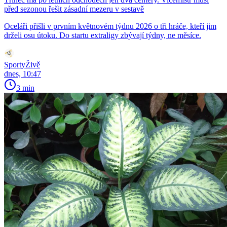
před sezonou řešit zásadní mezeru v sestavě
Oceláři přišli v prvním květnovém týdnu 2026 o tři hráče, kteří jim
drželi osu útoku. Do startu extraligy zbývají týdny, ne měsíce.
SportyŽivě
dnes, 10:47
3 min