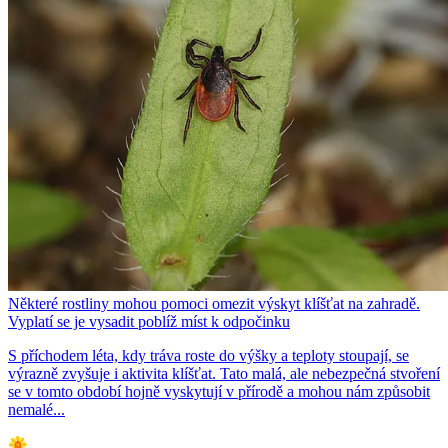
Některé rostliny mohou pomoci omezit výskyt klíšťat na zahradě.
Vyplatí se je vysadit poblíž míst k odpočinku
S příchodem léta, kdy tráva roste do výšky a teploty stoupají, se
výrazně zvyšuje i aktivita klíšťat. Tato malá, ale nebezpečná stvoření
se v tomto období hojně vyskytují v přírodě a mohou nám způsobit
nemalé...