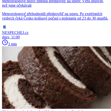
Meteorologové právě změnili předpověď na srpen: Větší průšvih,
než jsme očekávali
Meteorologové přehodnotili předpověď na srpen. Po extrémních
vedrech čeká Česko kolísavé počasí s teplotami od 23 do 30 stupňů.
NESPECHEJ.cz
dnes, 11:00
3 min