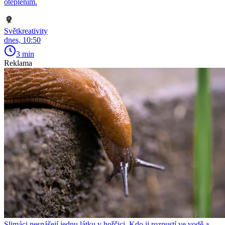
oteplením.
Světkreativity
dnes, 10:50
3 min
Reklama
Slimáci nesnášejí jednu látku v hořčici. Kdo ji rozpustí ve vodě a