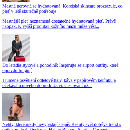
Mastná nerovná se hydratovaná: Korejská skincare prozrazuje, co
pleť v létě skutečně potřebuje
Mastnější pleť neznamená dostatečně hydratovaná pleť. Právě
naopak. K vyšší produkci kožního mazu může vést...
Do letadla stylově a pohodlně: Inspirujte se airport outfity, které
opravdu fungují
Tlumené osvětlení odletové haly, káva v papírovém kelímku a
očekávání nového dobrodružství. Cestování už...
Nehty, které nikdy nevypadají stejně: Beauty svět dobývá trend s
optickou iluzí, který nosí Hailey Bieber i Sabrina Carpenter