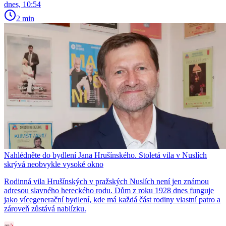
dnes, 10:54
2 min
Nahlédněte do bydlení Jana Hrušínského. Stoletá vila v Nuslích
skrývá neobvykle vysoké okno
Rodinná vila Hrušínských v pražských Nuslích není jen známou
adresou slavného hereckého rodu. Dům z roku 1928 dnes funguje
jako vícegenerační bydlení, kde má každá část rodiny vlastní patro a
zároveň zůstává nablízku.