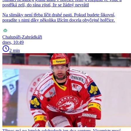
postříká zelí, do rána zjistí, že se žádný nevrátil
Na slimáky není třeba líčit drahé pasti. Pokud budete šikovní,
poradíte s nimi díky několika lžícím docela obyčejné hořčice.
Chalupáři-Zahrádkáři
dnes, 10:49
2 min
Třinec má po letních odchodech jen dva centery. Vicemistr musí