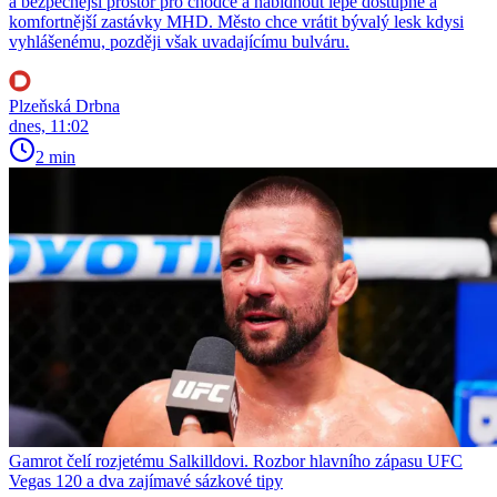
a bezpečnější prostor pro chodce a nabídnout lépe dostupné a
komfortnější zastávky MHD. Město chce vrátit bývalý lesk kdysi
vyhlášenému, později však uvadajícímu bulváru.
Plzeňská Drbna
dnes, 11:02
2 min
Gamrot čelí rozjetému Salkilldovi. Rozbor hlavního zápasu UFC
Vegas 120 a dva zajímavé sázkové tipy