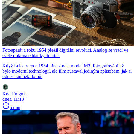
Fotoaparát z roku 1954 přežil digitální revoluci. Analog se vrací ve
světě dokonale hladkých fotek
Když Leica v roce 1954 představila model M3, fotografování už
bylo moderní technologií, ale film zůstával jediným způsobem, jak si
odnést snímek domů.
Kód Enigma
dnes, 11:13
5 min