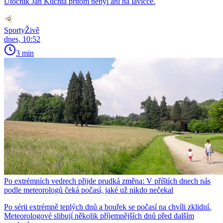
Útočník Jan Kuchta přitom nebyl ani na lavičce.
SportyŽivě
dnes, 10:52
3 min
Po extrémních vedrech přijde prudká změna: V příštích dnech nás
podle meteorologů čeká počasí, jaké už nikdo nečekal
Po sérii extrémně teplých dnů a bouřek se počasí na chvíli zklidní.
Meteorologové slibují několik příjemnějších dnů před dalším