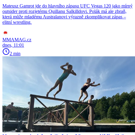
Mateusz Gamrot jde do hlavního zápasu UFC Vegas 120 jako mírný
outsider proti rozjetému Quillanu Salkilldovi. Polák má ale zbraň,
která může mladému Australanovi výrazně zkomplikovat zápas –
elitní wrestling.
MMAMAG.cz
dnes, 11:01
2 min