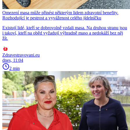
Omezení masa může přinést některým lidem zdravotní benefity.
Rozhodující je pestrost a vyváženost celého jídelníčku
Existují lidé, kteří se dobrovolně vzdali masa. Na druhou stranu jsou
i takoví, kteří na oběd vyžadují výhradně maso a nedokáží bez něj
žít.
Zdravestravovani.eu
dnes, 11:04
2 min