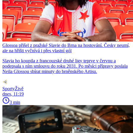
Glossoa přišel z pražské Slavie do Brna na hostování. Česky neumí,
ale na hřišti vyčnívá i přes vlastní gól
Slavia ho koupila z francouzské druhé ligy teprve v červnu a
podepsala s ním smlouvu do roku 2031. Po měsíci přípravy poslala
Neila Glossou sbírat minuty do brněnského Artisu.
SportyŽivě
dnes, 11:19
3 min