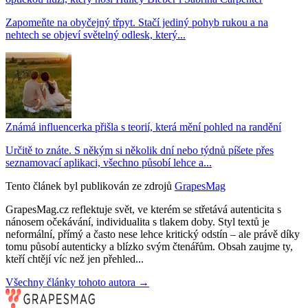
Zapomeňte na obyčejný třpyt. Stačí jediný pohyb rukou a na
nehtech se objeví světelný odlesk, který...
Známá influencerka přišla s teorií, která mění pohled na randění
Určitě to znáte. S někým si několik dní nebo týdnů píšete přes
seznamovací aplikaci, všechno působí lehce a...
Tento článek byl publikován ze zdrojů
GrapesMag
GrapesMag.cz reflektuje svět, ve kterém se střetává autenticita s
nánosem očekávání, individualita s tlakem doby. Styl textů je
neformální, přímý a často nese lehce kritický odstín – ale právě díky
tomu působí autenticky a blízko svým čtenářům. Obsah zaujme ty,
kteří chtějí víc než jen přehled...
Všechny články tohoto autora →