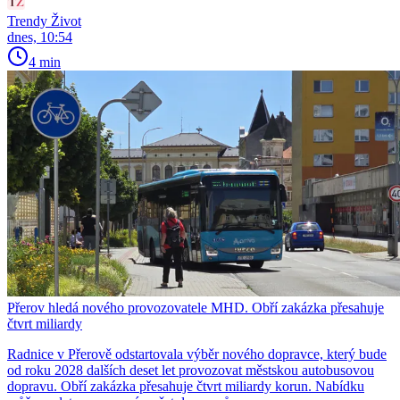
Trendy Život
dnes, 10:54
4 min
Přerov hledá nového provozovatele MHD. Obří zakázka přesahuje
čtvrt miliardy
Radnice v Přerově odstartovala výběr nového dopravce, který bude
od roku 2028 dalších deset let provozovat městskou autobusovou
dopravu. Obří zakázka přesahuje čtvrt miliardy korun. Nabídku