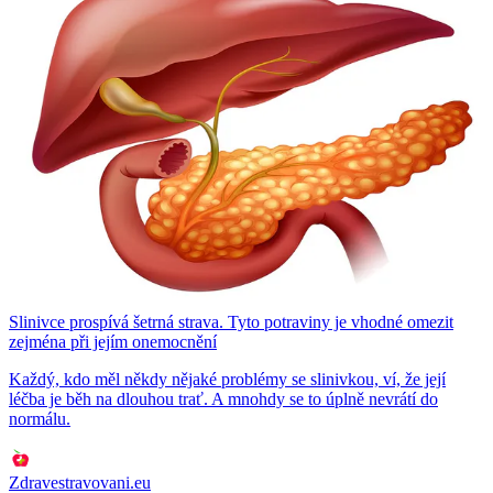
Slinivce prospívá šetrná strava. Tyto potraviny je vhodné omezit
zejména při jejím onemocnění
Každý, kdo měl někdy nějaké problémy se slinivkou, ví, že její
léčba je běh na dlouhou trať. A mnohdy se to úplně nevrátí do
normálu.
Zdravestravovani.eu