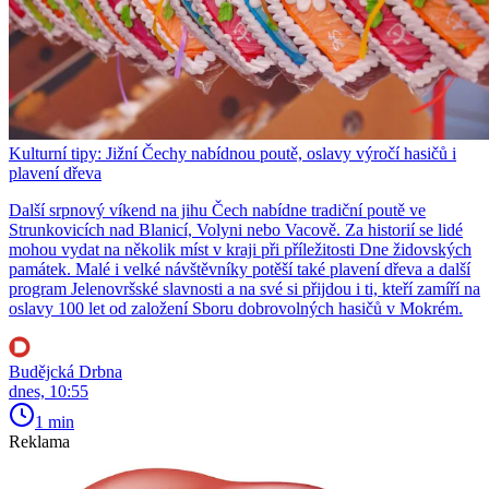
Kulturní tipy: Jižní Čechy nabídnou poutě, oslavy výročí hasičů i
plavení dřeva
Další srpnový víkend na jihu Čech nabídne tradiční poutě ve
Strunkovicích nad Blanicí, Volyni nebo Vacově. Za historií se lidé
mohou vydat na několik míst v kraji při příležitosti Dne židovských
památek. Malé i velké návštěvníky potěší také plavení dřeva a další
program Jelenovršské slavnosti a na své si přijdou i ti, kteří zamíří na
oslavy 100 let od založení Sboru dobrovolných hasičů v Mokrém.
Budějcká Drbna
dnes, 10:55
1 min
Reklama