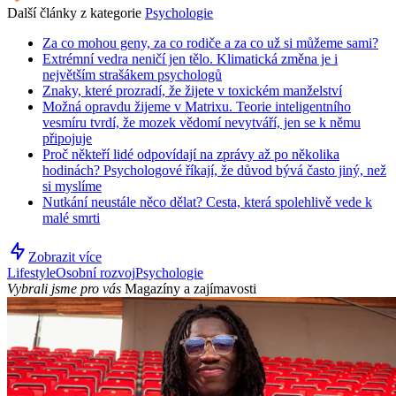
Další články z kategorie
Psychologie
Za co mohou geny, za co rodiče a za co už si můžeme sami?
Extrémní vedra neničí jen tělo. Klimatická změna je i
největším strašákem psychologů
Znaky, které prozradí, že žijete v toxickém manželství
Možná opravdu žijeme v Matrixu. Teorie inteligentního
vesmíru tvrdí, že mozek vědomí nevytváří, jen se k němu
připojuje
Proč někteří lidé odpovídají na zprávy až po několika
hodinách? Psychologové říkají, že důvod bývá často jiný, než
si myslíme
Nutkání neustále něco dělat? Cesta, která spolehlivě vede k
malé smrti
Zobrazit více
Lifestyle
Osobní rozvoj
Psychologie
Vybrali jsme pro vás
Magazíny a zajímavosti