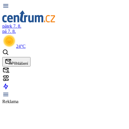
pátek 7. 8.
pá 7. 8.
24°C
Přihlášení
Reklama