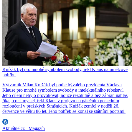
Knížák byl pro mnohé symbolem svobody, řekl Klaus na umělcově
pohřbu
Výtvarník Milan Knížák byl podle bývalého prezidenta Václava
Klause pro mnohé symbolem svobody a intelektuálního rebelství.
Jeho cílem nebylo provokovat, pouze rezolutně a bez zábran nahlas
říkal, co si myslel, řekl Klaus v projevu na pátečním posledním
rozloučení v pražských Strašnicích. Knížák zemřel v neděli 26.
července ve věku 86 let. Jeho pohřeb se konal se státními poctami.
Aktuálně.cz - Magazín