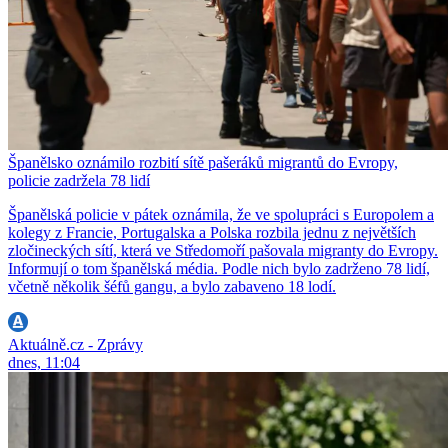
Španělsko oznámilo rozbití sítě pašeráků migrantů do Evropy,
policie zadržela 78 lidí
Španělská policie v pátek oznámila, že ve spolupráci s Europolem a
kolegy z Francie, Portugalska a Polska rozbila jednu z největších
zločineckých sítí, která ve Středomoří pašovala migranty do Evropy.
Informují o tom španělská média. Podle nich bylo zadrženo 78 lidí,
včetně několik šéfů gangu, a bylo zabaveno 18 lodí.
Aktuálně.cz - Zprávy
dnes, 11:04