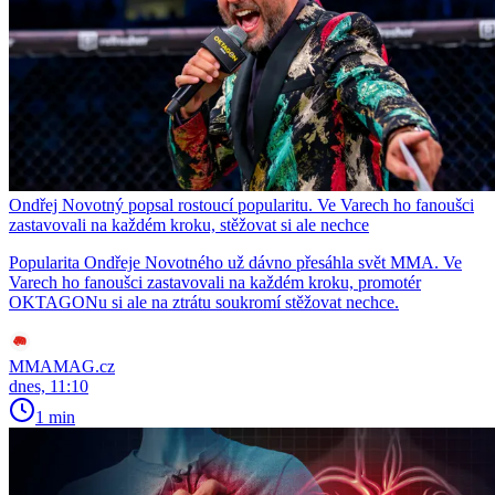
Ondřej Novotný popsal rostoucí popularitu. Ve Varech ho fanoušci
zastavovali na každém kroku, stěžovat si ale nechce
Popularita Ondřeje Novotného už dávno přesáhla svět MMA. Ve
Varech ho fanoušci zastavovali na každém kroku, promotér
OKTAGONu si ale na ztrátu soukromí stěžovat nechce.
MMAMAG.cz
dnes, 11:10
1 min