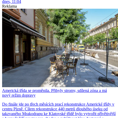
dnes, 11:04
Reklama
Americká třída se proměnila. Přibyly stromy, sdílená zóna a má
nový režim dopravy
Do finále jde po třech měsících prací rekonstrukce Americké třídy v
centru Plzně. Cílem rekonstrukce 440 metrů dlouhého úseku od
takzvaného Mrakodrapu ke Klatovské třídě bylo vytvořit přívětivější