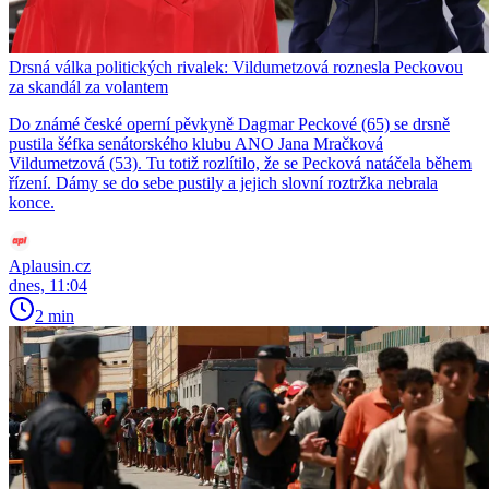
Drsná válka politických rivalek: Vildumetzová roznesla Peckovou
za skandál za volantem
Do známé české operní pěvkyně Dagmar Peckové (65) se drsně
pustila šéfka senátorského klubu ANO Jana Mračková
Vildumetzová (53). Tu totiž rozlítilo, že se Pecková natáčela během
řízení. Dámy se do sebe pustily a jejich slovní roztržka nebrala
konce.
Aplausin.cz
dnes, 11:04
2 min