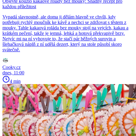
Objevte kouzlo kakaové rolády bez mouky: Snadný recept pro
každou příležitost
Vypadá slavnostně, ale doma ji dělám hlavně ve chvíli, kdy
potřebuji rychlý moučník ke kávě a nechci se zdržovat s těstem z
mouky. Tahle kakaová roláda bez mouky stojí na vejcích, kakau a
krátkém pečení, takže je jemná, lehká a hotová překvapivě brzy.
Nejvíc mi na ní vyhovuje to, že stačí pár běžných surovin a
šlehačková náplň z ní udělá dezert, který na stole působí skoro
svátečně.
Cooky.cz
dnes, 11:00
4 min