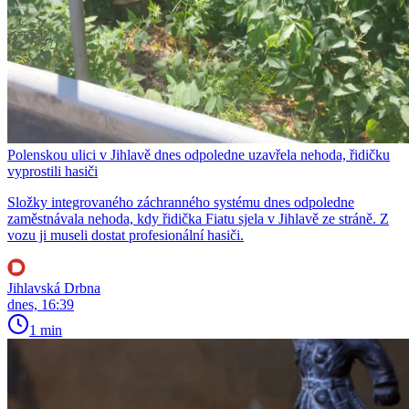
Polenskou ulici v Jihlavě dnes odpoledne uzavřela nehoda, řidičku
vyprostili hasiči
Složky integrovaného záchranného systému dnes odpoledne
zaměstnávala nehoda, kdy řidička Fiatu sjela v Jihlavě ze stráně. Z
vozu ji museli dostat profesionální hasiči.
Jihlavská Drbna
dnes, 16:39
1 min