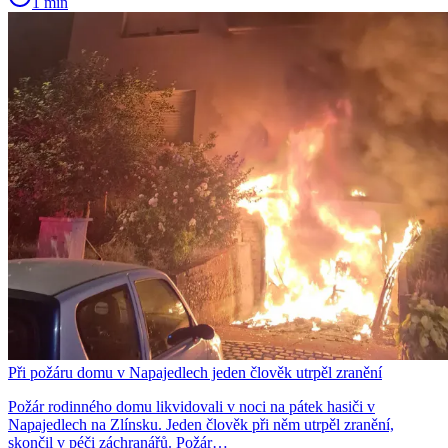
1 min
Při požáru domu v Napajedlech jeden člověk utrpěl zranění
Požár rodinného domu likvidovali v noci na pátek hasiči v
Napajedlech na Zlínsku. Jeden člověk při něm utrpěl zranění,
skončil v péči záchranářů. Požár…