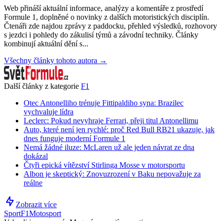
Web přináší aktuální informace, analýzy a komentáře z prostředí
Formule 1, doplněné o novinky z dalších motoristických disciplín.
Čtenáři zde najdou zprávy z paddocku, přehled výsledků, rozhovory
s jezdci i pohledy do zákulisí týmů a závodní techniky. Články
kombinují aktuální dění s...
Všechny články tohoto autora →
Další články z kategorie
F1
Otec Antonelliho trénuje Fittipaldiho syna: Brazilec
vychvaluje lídra
Leclerc: Pokud nevyhraje Ferrari, přeji titul Antonellimu
Auto, které není jen rychlé: proč Red Bull RB21 ukazuje, jak
dnes funguje moderní Formule 1
Nemá žádné iluze: McLaren už ale jeden návrat ze dna
dokázal
Čtyři epická vítězství Stirlinga Mosse v motorsportu
Albon je skeptický: Znovuzrození v Baku nepovažuje za
reálne
Zobrazit více
Sport
F1
Motosport