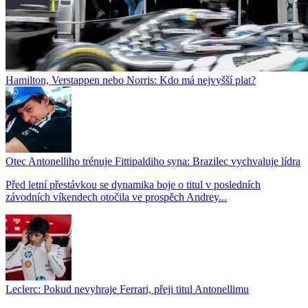
Hamilton, Verstappen nebo Norris: Kdo má nejvyšší plat?
Otec Antonelliho trénuje Fittipaldiho syna: Brazilec vychvaluje lídra
Před letní přestávkou se dynamika boje o titul v posledních
závodních víkendech otočila ve prospěch Andrey...
Leclerc: Pokud nevyhraje Ferrari, přeji titul Antonellimu