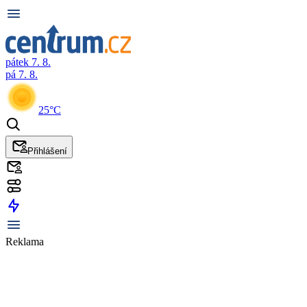
pátek 7. 8.
pá 7. 8.
25°C
Přihlášení
Reklama