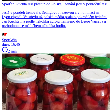
Sparťan Kuchta řeší přestup do Polska, jednání jsou v pokročilé fázi
Ještě v pondělí trénoval s třetiligovou rezervou a v nominaci na
Lyon chyběl. Ve středu už polská média psala o pokročilém jednání.
Jan Kuchta má podle několika zdrojů namířeno do Legie Varšava a
rozhodnout se má během několika hodin.
SportWin
dnes, 16:46
2 min