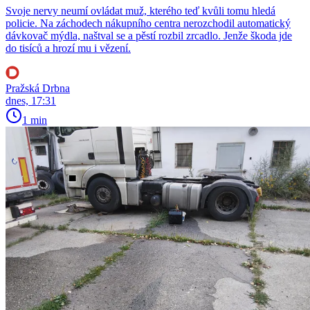
Svoje nervy neumí ovládat muž, kterého teď kvůli tomu hledá
policie. Na záchodech nákupního centra nerozchodil automatický
dávkovač mýdla, naštval se a pěstí rozbil zrcadlo. Jenže škoda jde
do tisíců a hrozí mu i vězení.
Pražská Drbna
dnes, 17:31
1 min