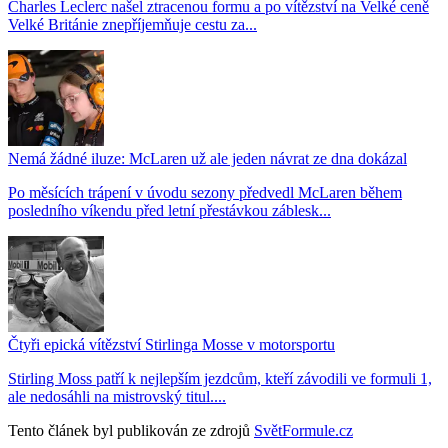
Charles Leclerc našel ztracenou formu a po vítězství na Velké ceně
Velké Británie znepříjemňuje cestu za...
Nemá žádné iluze: McLaren už ale jeden návrat ze dna dokázal
Po měsících trápení v úvodu sezony předvedl McLaren během
posledního víkendu před letní přestávkou záblesk...
Čtyři epická vítězství Stirlinga Mosse v motorsportu
Stirling Moss patří k nejlepším jezdcům, kteří závodili ve formuli 1,
ale nedosáhli na mistrovský titul....
Tento článek byl publikován ze zdrojů
SvětFormule.cz