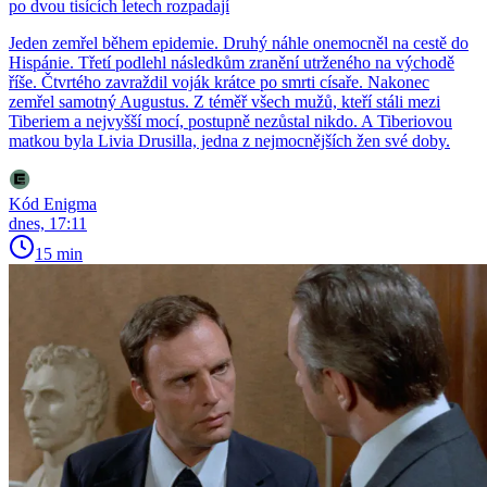
po dvou tisících letech rozpadají
Jeden zemřel během epidemie. Druhý náhle onemocněl na cestě do
Hispánie. Třetí podlehl následkům zranění utrženého na východě
říše. Čtvrtého zavraždil voják krátce po smrti císaře. Nakonec
zemřel samotný Augustus. Z téměř všech mužů, kteří stáli mezi
Tiberiem a nejvyšší mocí, postupně nezůstal nikdo. A Tiberiovou
matkou byla Livia Drusilla, jedna z nejmocnějších žen své doby.
Kód Enigma
dnes, 17:11
15 min