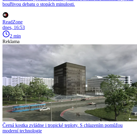
bouřlivou debatu o stopách minulosti.
ReadZone
dnes, 16:53
2 min
Reklama
Černá kostka zvládne i tropické teploty. S chlazením pomůžou
moderní technologie