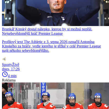
Brankář Kinský dostal nálepku, kterou by si možná nepřál.
Nejsebevědomější hráč Premier League
Profilový text The Athletic z 3. srpna 2026 označil Antonína
Kinského za hráče, vedle kterého je těžké v celé Premier League
najít někoho sebevědomějšího.
SportyŽivě
dnes, 17:26
4 min
Reklama