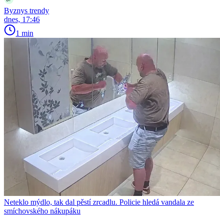
Byznys trendy
dnes, 17:46
1 min
Neteklo mýdlo, tak dal pěstí zrcadlu. Policie hledá vandala ze
smíchovského nákupáku