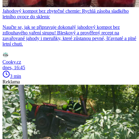
Jahodový kompot bez zbytečné chemie: Rychlá zásoba sladkého
letního ovoce do sklenic
Naučte se, jak se připravuje dokonalý jahodový kompot bez
zdlouhavého vaření sirupu! Bleskový a prověřený recept na
zavařované jahody i meruňky, které zůstanou pevné, šťavnaté a plné
letní chuti.
Cooky.cz
dnes, 16:45
3 min
Reklama