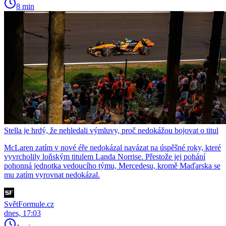
8 min
Stella je hrdý, že nehledali výmluvy, proč nedokážou bojovat o titul
McLaren zatím v nové éře nedokázal navázat na úspěšné roky, které
vyvrcholily loňským titulem Landa Norrise. Přestože jej pohání
pohonná jednotka vedoucího týmu, Mercedesu, kromě Maďarska se
mu zatím vyrovnat nedokázal.
SvětFormule.cz
dnes, 17:03