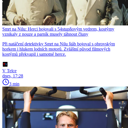
Smrt na Nilu: Herci bojovali s 54stupňovým vedrem, kostýmy
vznikaly z nouze a parník musely táhnout čluny
Při natáčení detektivky Smrt na Nilu štáb bojoval s obrovským
horkem i hlukem lodních motorů. Zvláštní původ filmových
kostýmů překvapil i samotné herce.
V Telce
dnes, 17:28
3 min