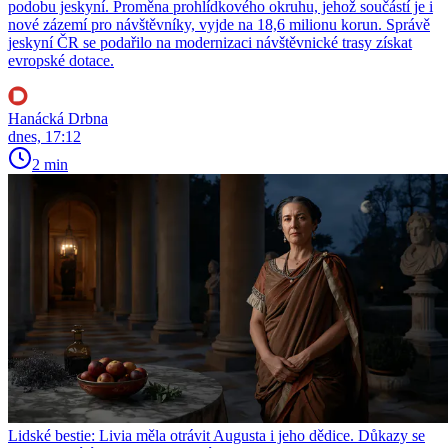
podobu jeskyní. Proměna prohlídkového okruhu, jehož součástí je i
nové zázemí pro návštěvníky, vyjde na 18,6 milionu korun. Správě
jeskyní ČR se podařilo na modernizaci návštěvnické trasy získat
evropské dotace.
Hanácká Drbna
dnes, 17:12
2 min
Lidské bestie: Livia měla otrávit Augusta i jeho dědice. Důkazy se