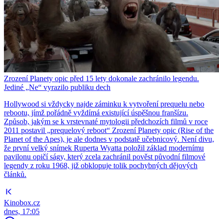
Zrození Planety opic před 15 lety dokonale zachránilo legendu.
Jediné „Ne“ vyrazilo publiku dech
Hollywood si vždycky najde záminku k vytvoření prequelu nebo
rebootu, jímž pořádně vyždímá existující úspěšnou franšízu.
Způsob, jakým se k vrstevnaté mytologii předchozích filmů v roce
2011 postavil „prequelový reboot“ Zrození Planety opic (Rise of the
Planet of the Apes), je ale dodnes v podstatě učebnicový. Není divu,
že první velký snímek Ruperta Wyatta položil základ modernímu
pavilonu opičí ságy, který zcela zachránil pověst původní filmové
legendy z roku 1968, již obklopuje tolik pochybných dějových
článků.
Kinobox.cz
dnes, 17:05