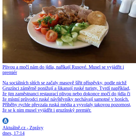
Plivou a močí nám do jídla, naříkají Rusové. Musel se vyjádřit i
premiér
Na sociálních sítích se začaly masově šířit příspěvky, podle nichž
Gruzínci záměrně ponižují a šikanují ruské turisty. Tvrdí například,
že jim zaměstnanci restaurací plivou nebo dokonce močí do jídla či
že místní průvodci ruské návštěvníky nechávají samotné v horách.
Příběhy rychle převzala ruská média a vyvolaly takovou pozornost,
že se k nim musel vyjádřit i gruzínský premiér.
Aktuálně.cz - Zprávy
dnes, 17:14