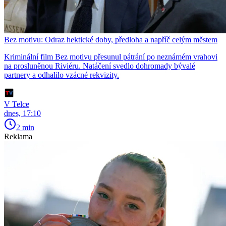
Bez motivu: Odraz hektické doby, předloha a napříč celým městem
Kriminální film Bez motivu přesunul pátrání po neznámém vrahovi
na prosluněnou Riviéru. Natáčení svedlo dohromady bývalé
partnery a odhalilo vzácné rekvizity.
V Telce
dnes, 17:10
2 min
Reklama