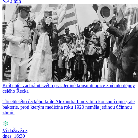
3 min
Král chtěl zachránit svého psa. Jediné kousnutí opice změnilo dějiny
celého Řecka
Třicetiletého řeckého krále Alexandra I. nezabilo kousnutí opice, ale
bakterie, proti kterým medicína roku 1920 neměla jedinou účinnou
zbraň.
VědaŽivě.cz
dnes, 16:30