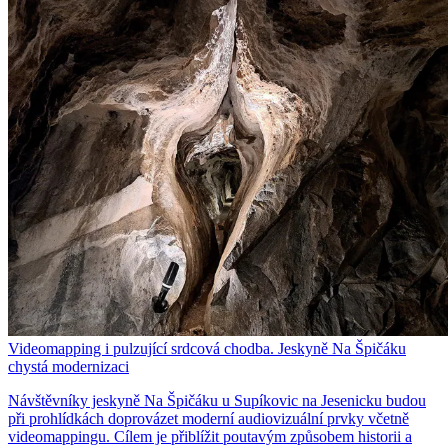
Videomapping i pulzující srdcová chodba. Jeskyně Na Špičáku
chystá modernizaci
Návštěvníky jeskyně Na Špičáku u Supíkovic na Jesenicku budou
při prohlídkách doprovázet moderní audiovizuální prvky včetně
videomappingu. Cílem je přiblížit poutavým způsobem historii a