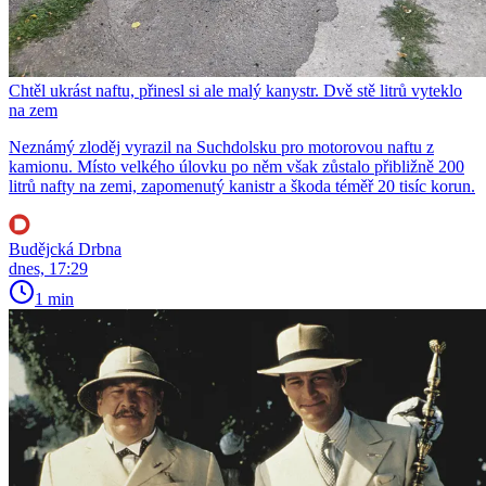
Chtěl ukrást naftu, přinesl si ale malý kanystr. Dvě stě litrů vyteklo
na zem
Neznámý zloděj vyrazil na Suchdolsku pro motorovou naftu z
kamionu. Místo velkého úlovku po něm však zůstalo přibližně 200
litrů nafty na zemi, zapomenutý kanistr a škoda téměř 20 tisíc korun.
Budějcká Drbna
dnes, 17:29
1 min