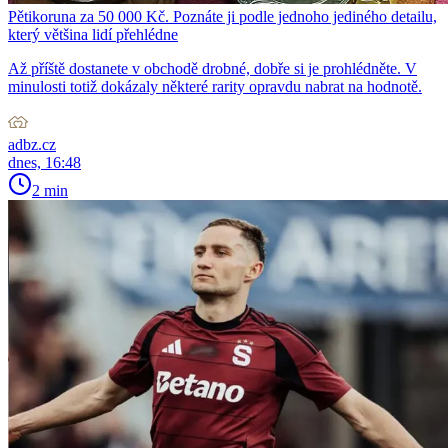
Pětikoruna za 50 000 Kč. Poznáte ji podle jednoho jediného detailu,
který většina lidí přehlédne
Až příště dostanete v obchodě drobné, dobře si je prohlédněte. V
minulosti totiž dokázaly některé rarity opravdu nabrat na hodnotě.
adbz.cz
dnes, 16:48
2 min