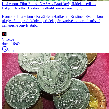
Lítá v tom: Filmaři našli NASA v Bratislavě, Hádek usedl do
kokpitu Apolla 11 a diváci odhalili zeměpisné chyby
Komedie Lítá v tom s Kryštofem Hádkem a Kristínou Svarinskou
ukrývá řadu produkčních perliček, překvapivé lokace i úsměvné
zeměpisné omyly štábu.
V Telce
dnes, 16:49
3 min