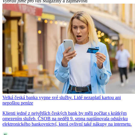
Vybrali jsme pro vás
Magazíny a zajímavosti
Velká česká banka vypne své služby. Lidé nezaplatí kartou ani
nepošlou peníze
Klienti jedné z největších českých bank by měli počítat s krátkým
omezením služeb. ČSOB na neděli 9. srpna naplánovala odstávku
elektronického bankovnictví, která ovlivní také nákupy na internetu.