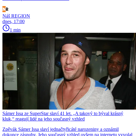
Náš REGION
dnes, 17:00
1 min
Sámer Issa ze SuperStar slaví 41 let. „A takový to býval krásný
kluk,“ reagují lidé na jeho současný vzhled
Zpěvák Sámer Issa slaví jednačtyřicáté narozeniny a oznámil
dokonce zásnuby. Jeho současný vzhled ovšem na internetu vyvolal