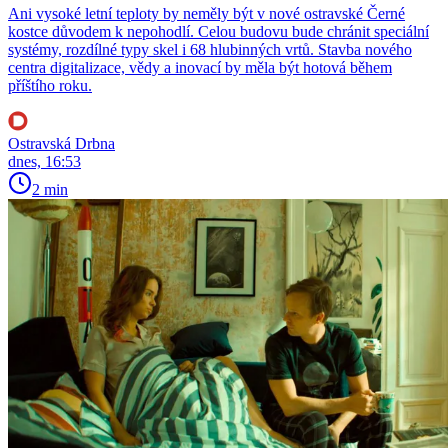
Ani vysoké letní teploty by neměly být v nové ostravské Černé
kostce důvodem k nepohodlí. Celou budovu bude chránit speciální
systémy, rozdílné typy skel i 68 hlubinných vrtů. Stavba nového
centra digitalizace, vědy a inovací by měla být hotová během
příštího roku.
Ostravská Drbna
dnes, 16:53
2 min