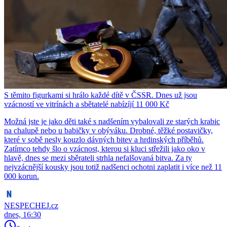
S těmito figurkami si hrálo každé dítě v ČSSR. Dnes už jsou
vzácností ve vitrínách a sbětatelé nabízíjí 11 000 Kč
Možná jste je jako děti také s nadšením vybalovali ze starých krabic
na chalupě nebo u babičky v obýváku. Drobné, těžké postavičky,
které v sobě nesly kouzlo dávných bitev a hrdinských příběhů.
Zatímco tehdy šlo o vzácnost, kterou si kluci střežili jako oko v
hlavě, dnes se mezi sběrateli strhla nefalšovaná bitva. Za ty
nejvzácnější kousky jsou totiž nadšenci ochotni zaplatit i více než 11
000 korun.
NESPECHEJ.cz
dnes, 16:30