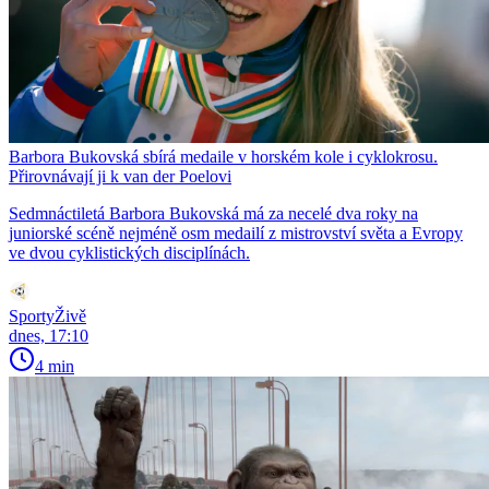
Barbora Bukovská sbírá medaile v horském kole i cyklokrosu.
Přirovnávají ji k van der Poelovi
Sedmnáctiletá Barbora Bukovská má za necelé dva roky na
juniorské scéně nejméně osm medailí z mistrovství světa a Evropy
ve dvou cyklistických disciplínách.
SportyŽivě
dnes, 17:10
4 min