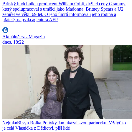
Britský hudebník a producent William Orbit, držitel ceny Grammy,
který spolupracoval s umělci jako Madonna, Britney Spears a U2,
zemřel ve věku 69 let. O jeho úmrtí informovali jeho rodina a
přátelé, napsala agentura AFP.
Aktuálně.cz - Magazín
dnes, 18:22
Nejmladší syn Bolka Polívky Jan ukázal svou partnerku. Vždyť to
je celá Vlastička z Dědictví, píší lidé