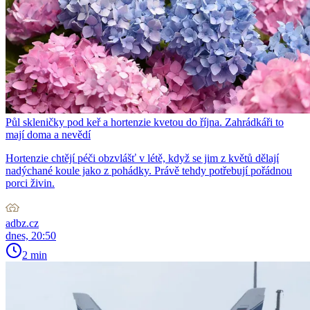
Půl skleničky pod keř a hortenzie kvetou do října. Zahrádkáři to
mají doma a nevědí
Hortenzie chtějí péči obzvlášť v létě, když se jim z květů dělají
nadýchané koule jako z pohádky. Právě tehdy potřebují pořádnou
porci živin.
adbz.cz
dnes, 20:50
2 min