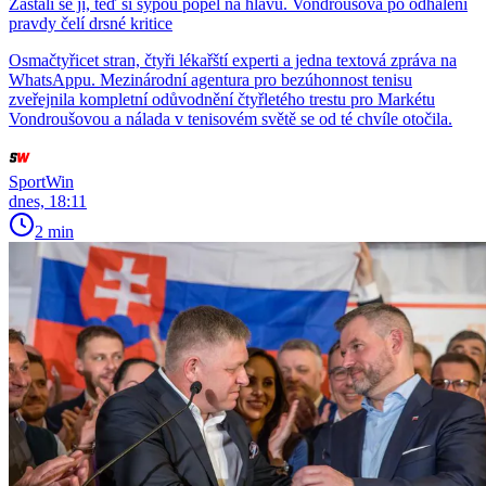
Zastali se jí, teď si sypou popel na hlavu. Vondroušová po odhalení
pravdy čelí drsné kritice
Osmačtyřicet stran, čtyři lékařští experti a jedna textová zpráva na
WhatsAppu. Mezinárodní agentura pro bezúhonnost tenisu
zveřejnila kompletní odůvodnění čtyřletého trestu pro Markétu
Vondroušovou a nálada v tenisovém světě se od té chvíle otočila.
SportWin
dnes, 18:11
2 min