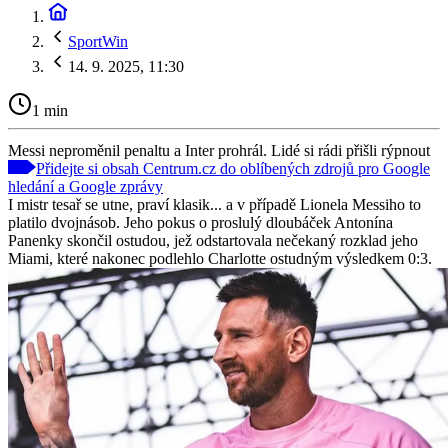
SportWin
14. 9. 2025, 11:30
1 min
Messi neproměnil penaltu a Inter prohrál. Lidé si rádi přišli rýpnout
Přidejte si obsah Centrum.cz do oblíbených zdrojů pro Google
hledání a Google zprávy
I mistr tesař se utne, praví klasik... a v případě Lionela Messiho to
platilo dvojnásob. Jeho pokus o proslulý dloubáček Antonína
Panenky skončil ostudou, jež odstartovala nečekaný rozklad jeho
Miami, které nakonec podlehlo Charlotte ostudným výsledkem 0:3.