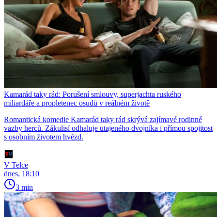
Kamarád taky rád: Porušení smlouvy, superjachta ruského
miliardáře a propletenec osudů v reálném životě
Romantická komedie Kamarád taky rád skrývá zajímavé rodinné
vazby herců. Zákulisí odhaluje utajeného dvojníka i přímou spojitost
s osobním životem hvězd.
V Telce
dnes, 18:10
3 min