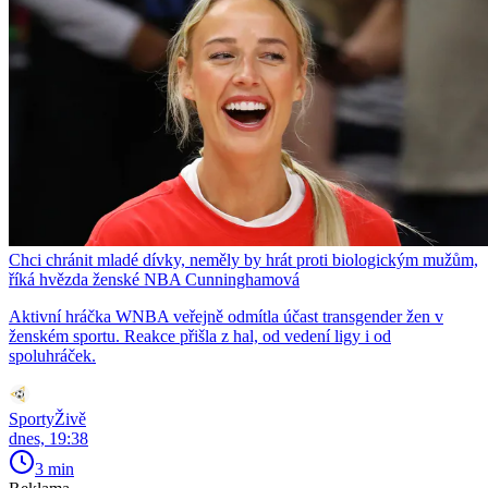
Chci chránit mladé dívky, neměly by hrát proti biologickým mužům,
říká hvězda ženské NBA Cunninghamová
Aktivní hráčka WNBA veřejně odmítla účast transgender žen v
ženském sportu. Reakce přišla z hal, od vedení ligy i od
spoluhráček.
SportyŽivě
dnes, 19:38
3 min