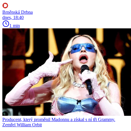
Brněnská Drbna
dnes, 18:40
1 min
Producent, který proměnil Madonnu a získal s ní tři Grammy.
Zemřel William Orbit