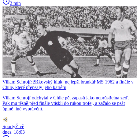
2 min
Viliam Schrojf: žižkovský kluk, nejlepší brankář MS 1962 a finále v
Chile, které přepsaly jeho kariéru
Viliam Schrojf odchytal v Chile pět zápasů jako neprůstřelná zeď.
Pak mu těsně před finále vtiskli do rukou trofej, a začalo se psát
úplně jiné vyprávění.
SportyŽivě
dnes, 18:03