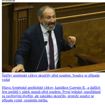
Reklama
Špičky arménské církve skončily před soudem. Soudce se případu
vzdal
Hlava Arménské apoštolské církve, katolikos Garegin II., a dalších
šest prelátů v pátek stanuli před soudem. První jednání, uspořádané
za zavřenými dveřmi, ale zakrátko skončilo, protože soudce se
případu vzdal, oznámila média.