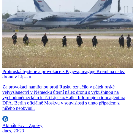
Protiruská hysterie a provokace z Kyjeva, reaguje Kreml na nález
dronu v Lipsku
Za provokaci namířenou proti Rusku označilo v pátek ruské
velvyslanectví v Německu úterní nález dronu s výbušninou na
východoněmeckém letišti Lipsko/Halle. Informuje o tom agentura
DPA. Berlín oficiálně Moskvu v souvislosti s tímto případem z
ničeho neobvinil.
Aktuálně.cz - Zprávy
dnes, 20:23