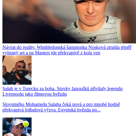
Návrat do reality. Wimbledonská šampionka Nosková ztratila téměř
vyhraný set a na Masters jde překvapivě z kola ven
Salah je v Turecku za boha. Stovky fanoušků přivítaly legendu
Liverpoolu jako filmovou hvězdu
Slovutného Mohameda Salaha čeká nová a pro mnohé hodně
překvapivá fotbalová výzva. Egyptská hvězda po...