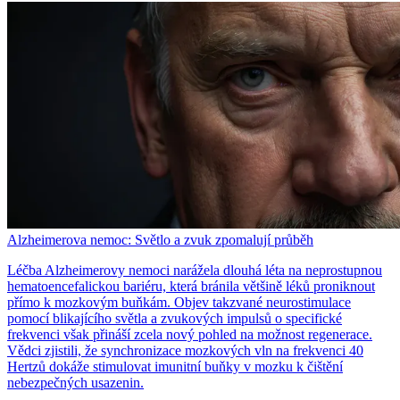
Alzheimerova nemoc: Světlo a zvuk zpomalují průběh
Léčba Alzheimerovy nemoci narážela dlouhá léta na neprostupnou
hematoencefalickou bariéru, která bránila většině léků proniknout
přímo k mozkovým buňkám. Objev takzvané neurostimulace
pomocí blikajícího světla a zvukových impulsů o specifické
frekvenci však přináší zcela nový pohled na možnost regenerace.
Vědci zjistili, že synchronizace mozkových vln na frekvenci 40
Hertzů dokáže stimulovat imunitní buňky v mozku k čištění
nebezpečných usazenin.