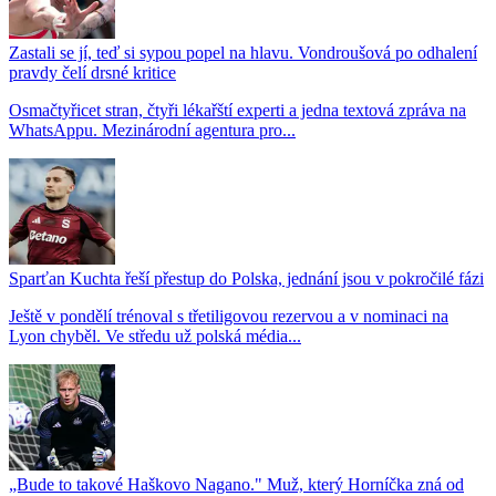
Zastali se jí, teď si sypou popel na hlavu. Vondroušová po odhalení
pravdy čelí drsné kritice
Osmačtyřicet stran, čtyři lékařští experti a jedna textová zpráva na
WhatsAppu. Mezinárodní agentura pro...
Sparťan Kuchta řeší přestup do Polska, jednání jsou v pokročilé fázi
Ještě v pondělí trénoval s třetiligovou rezervou a v nominaci na
Lyon chyběl. Ve středu už polská média...
„Bude to takové Haškovo Nagano." Muž, který Horníčka zná od