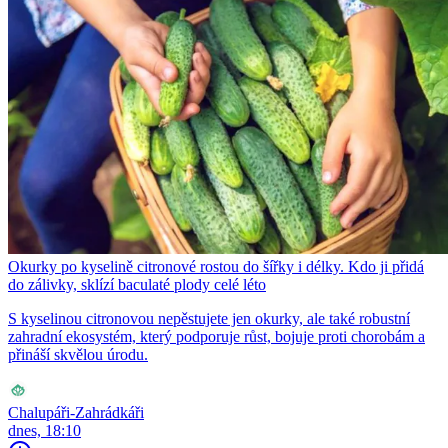
Okurky po kyselině citronové rostou do šířky i délky. Kdo ji přidá
do zálivky, sklízí baculaté plody celé léto
S kyselinou citronovou nepěstujete jen okurky, ale také robustní
zahradní ekosystém, který podporuje růst, bojuje proti chorobám a
přináší skvělou úrodu.
Chalupáři-Zahrádkáři
dnes, 18:10