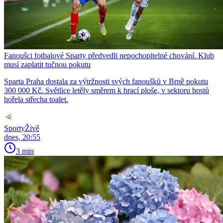
Fanoušci fotbalové Sparty předvedli nepochopitelné chování. Klub
musí zaplatit tučnou pokutu
Sparta Praha dostala za výtržnosti svých fanoušků v Brně pokutu
300 000 Kč. Světlice letěly směrem k hrací ploše, v sektoru hostů
hořela střecha toalet.
SportyŽivě
dnes, 20:55
3 min