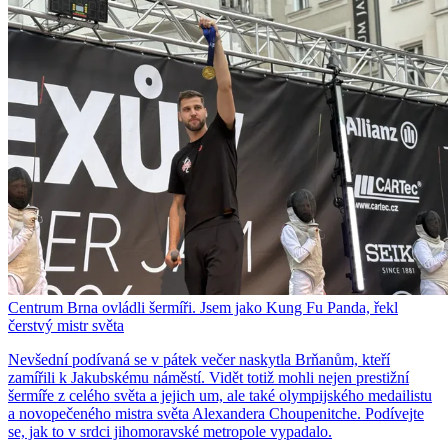
Centrum Brna ovládli šermíři. Jsem jako Kung Fu Panda, řekl
čerstvý mistr světa
Nevšední podívaná se v pátek večer naskytla Brňanům, kteří
zamířili k Jakubskému náměstí. Vidět totiž mohli nejen prestižní
šermíře z celého světa a jejich um, ale také olympijského medailistu
a novopečeného mistra světa Alexandera Choupenitche. Podívejte
se, jak to v srdci jihomoravské metropole vypadalo.