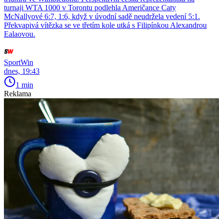
turnaji WTA 1000 v Torontu podlehla Američance Caty
McNallyové 6:7, 1:6, když v úvodní sadě neudržela vedení 5:1.
Překvapivá vítězka se ve třetím kole utká s Filipínkou Alexandrou
Ealaovou.
SportWin
dnes, 19:43
1 min
Reklama