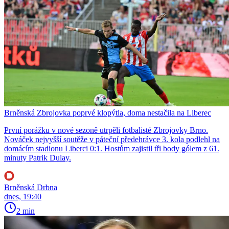
Brněnská Zbrojovka poprvé klopýtla, doma nestačila na Liberec
První porážku v nové sezoně utrpěli fotbalisté Zbrojovky Brno.
Nováček nejvyšší soutěže v páteční předehrávce 3. kola podlehl na
domácím stadionu Liberci 0:1. Hostům zajistil tři body gólem z 61.
minuty Patrik Dulay.
Brněnská Drbna
dnes, 19:40
2 min