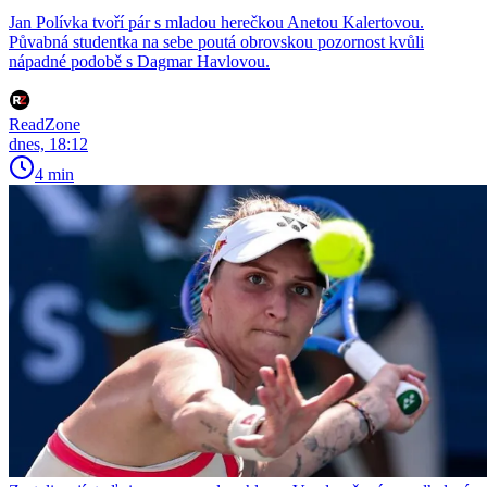
Jan Polívka tvoří pár s mladou herečkou Anetou Kalertovou.
Půvabná studentka na sebe poutá obrovskou pozornost kvůli
nápadné podobě s Dagmar Havlovou.
ReadZone
dnes, 18:12
4 min