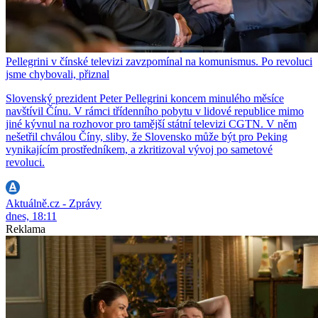
Pellegrini v čínské televizi zavzpomínal na komunismus. Po revoluci
jsme chybovali, přiznal
Slovenský prezident Peter Pellegrini koncem minulého měsíce
navštívil Čínu. V rámci třídenního pobytu v lidové republice mimo
jiné kývnul na rozhovor pro tamější státní televizi CGTN. V něm
nešetřil chválou Číny, sliby, že Slovensko může být pro Peking
vynikajícím prostředníkem, a zkritizoval vývoj po sametové
revoluci.
Aktuálně.cz - Zprávy
dnes, 18:11
Reklama