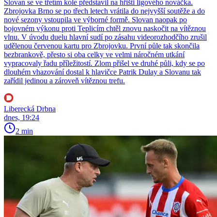
Slovan se ve třetím kole představil na hřišti ligového nováčka.
Zbrojovka Brno se po třech letech vrátila do nejvyšší soutěže a do
nové sezony vstoupila ve výborné formě. Slovan naopak po
bojovném výkonu proti Teplicím chtěl znovu naskočit na vítěznou
vlnu. V úvodu duelu hlavní sudí po zásahu videorozhodčího zrušil
udělenou červenou kartu pro Zbrojovku. První půle tak skončila
bezbrankově, přesto si oba celky ve velmi náročném utkání
vypracovaly řadu příležitostí. Zlom přišel ve druhé půli, kdy se po
dlouhém vhazování dostal k hlavičce Patrik Dulay a Slovanu tak
zařídil jedinou a zároveň vítěznou trefu.
Liberecká Drbna
dnes, 19:24
2 min