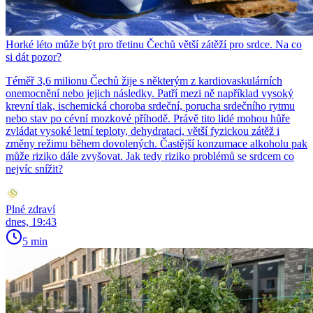
Horké léto může být pro třetinu Čechů větší zátěží pro srdce. Na co
si dát pozor?
Téměř 3,6 milionu Čechů žije s některým z kardiovaskulárních
onemocnění nebo jejich následky. Patří mezi ně například vysoký
krevní tlak, ischemická choroba srdeční, porucha srdečního rytmu
nebo stav po cévní mozkové příhodě. Právě tito lidé mohou hůře
zvládat vysoké letní teploty, dehydrataci, větší fyzickou zátěž i
změny režimu během dovolených. Častější konzumace alkoholu pak
může riziko dále zvyšovat. Jak tedy riziko problémů se srdcem co
nejvíc snížit?
Plné zdraví
dnes, 19:43
5 min