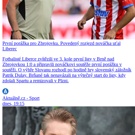
První porážka pro Zbrojovku. Povedený rozjezd nováčka uťal
Liberec
Fotbalisté Liberce zvítězili ve 3. kole první ligy v Brně nad
Zbrojovkou 1:0 a připravili nováčkovi soutěže první porážku v
soutěži. O výhře Slovanu rozhodl po hodině hry slovenský záložník
Patrik Dulay. Brňané tak nenavázali na výtečný start do ligy, kdy
zdolali Spartu a remizovali v Plzni.
Aktuálně.cz - Sport
dnes, 19:15