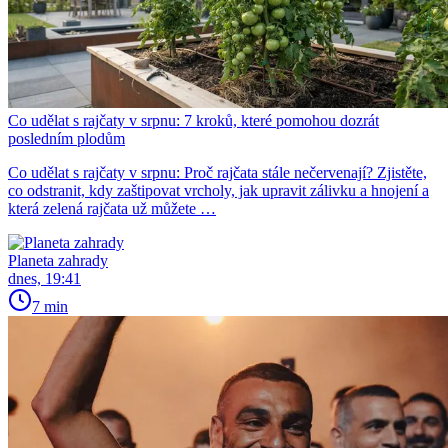
Co udělat s rajčaty v srpnu: 7 kroků, které pomohou dozrát
posledním plodům
Co udělat s rajčaty v srpnu: Proč rajčata stále nečervenají? Zjistěte,
co odstranit, kdy zaštipovat vrcholy, jak upravit zálivku a hnojení a
která zelená rajčata už můžete …
Planeta zahrady
dnes, 19:41
7 min