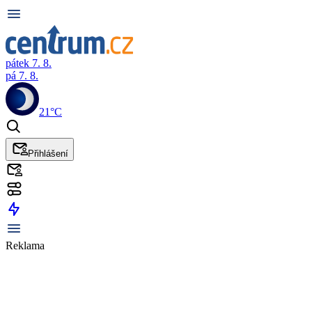
pátek 7. 8.
pá 7. 8.
21°C
Přihlášení
Reklama