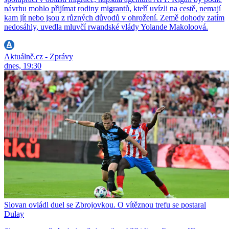
návrhu mohlo přijímat rodiny migrantů, kteří uvízli na cestě, nemají
kam jít nebo jsou z různých důvodů v ohrožení. Země dohody zatím
nedosáhly, uvedla mluvčí rwandské vlády Yolande Makoloová.
Aktuálně.cz - Zprávy
dnes, 19:30
Slovan ovládl duel se Zbrojovkou. O vítěznou trefu se postaral
Dulay