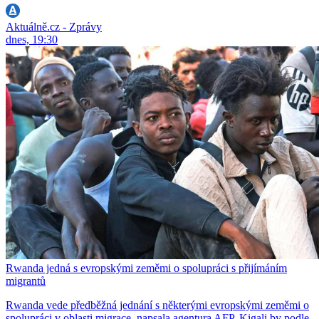
Aktuálně.cz - Zprávy
dnes, 19:30
Rwanda jedná s evropskými zeměmi o spolupráci s přijímáním
migrantů
Rwanda vede předběžná jednání s některými evropskými zeměmi o
spolupráci v oblasti migrace, napsala agentura AFP. Kigali by podle