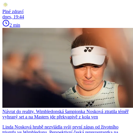
Plné zdraví
dnes, 19:44
2 min
Návrat do reality. Wimbledonská šampionka Nosková ztratila téměř
vyhraný set a na Masters jde překvapivě z kola ven
Linda Nosková hrubě nezvládla svůj první zápas od životního
triumfu ve Wimbledonu. Perspektivní česká reprezentantka na