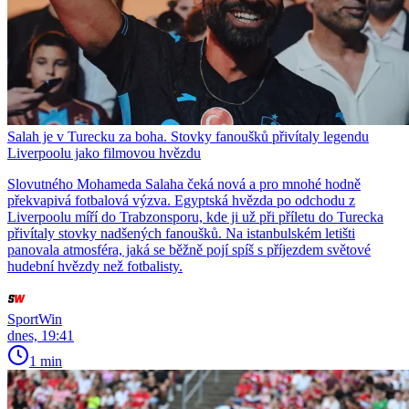
Salah je v Turecku za boha. Stovky fanoušků přivítaly legendu
Liverpoolu jako filmovou hvězdu
Slovutného Mohameda Salaha čeká nová a pro mnohé hodně
překvapivá fotbalová výzva. Egyptská hvězda po odchodu z
Liverpoolu míří do Trabzonsporu, kde ji už při příletu do Turecka
přivítaly stovky nadšených fanoušků. Na istanbulském letišti
panovala atmosféra, jaká se běžně pojí spíš s příjezdem světové
hudební hvězdy než fotbalisty.
SportWin
dnes, 19:41
1 min