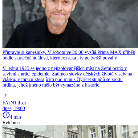
Připravte si kapesníky. V sobotu ve 20:00 vysílá Prima MAX příběh
podle skutečné události, který rozseká i ty nejtvrdší povahy
V lednu 1925 se jedno z nejizolovanějších míst na Zemi ocitlo v
sevření smrtící epidemie. Zatímco stovky dětských životů visely na
vlásku, v mrazu klesajícím pod minus čtyřicet stupňů se zrodil
hrdina, jehož jméno mělo být vymazáno z historie.
FAJNTIP.cz
dnes, 19:00
4 min
Reklama