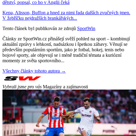
dětství, popsal, co ho v Anglii čeká
Kepa, Alisson, Buffon a hned za nimi řada dalších zvučných jmen.
V žebříčku nejdražších brankářských...
Tento článek byl publikován ze zdrojů
SportWin
Články ze SportWin.cz přinášejí svěží pohled na sport – kombinují
aktuální zprávy s lehkostí, nadsázkou i špetkou zábavy. Věnují se
především populárním sportům, jako je fotbal, hokej, tenis nebo
bojové sporty, ale objevují se i méně tradiční témata a kuriózní
momenty ze světa sportovního...
Všechny články tohoto autora →
Vybrali jsme pro vás
Magazíny a zajímavosti