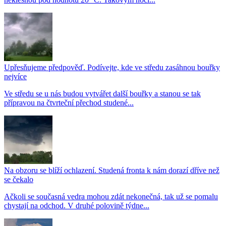
Upřesňujeme předpověď. Podívejte, kde ve středu zasáhnou bouřky
nejvíce
Ve středu se u nás budou vytvářet další bouřky a stanou se tak
přípravou na čtvrteční přechod studené...
Na obzoru se blíží ochlazení. Studená fronta k nám dorazí dříve než
se čekalo
Ačkoli se současná vedra mohou zdát nekonečná, tak už se pomalu
chystají na odchod. V druhé polovině týdne...