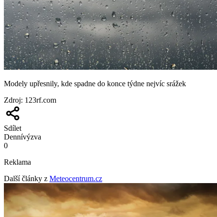
Modely upřesnily, kde spadne do konce týdne nejvíc srážek
Zdroj
:
123rf.com
Sdílet
Denní
výzva
0
Reklama
Další články z
Meteocentrum.cz