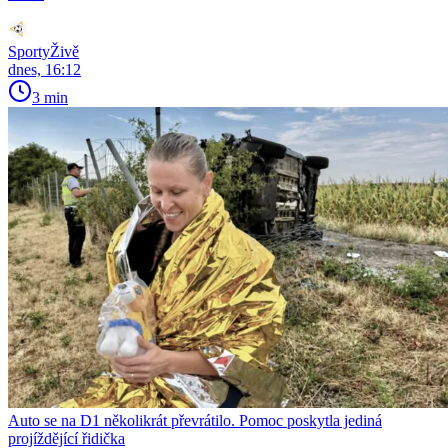
SportyŽivě
dnes, 16:12
3 min
Auto se na D1 několikrát převrátilo. Pomoc poskytla jediná
projíždějící řidička