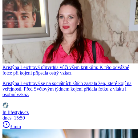
Kristýna Leichtová přitvrdila vůči všem kritikům: K této odvážné
fotce při kojení připsala ostrý vzkaz
Kristýna Leichtová se na sociálních sítích zastala žen, které kojí na
veřejnosti. Před Světovým týdnem kojení přidala fotku z vlaku i
osobní vzkaz.
In-lifestyle.cz
dnes, 15:59
3 min