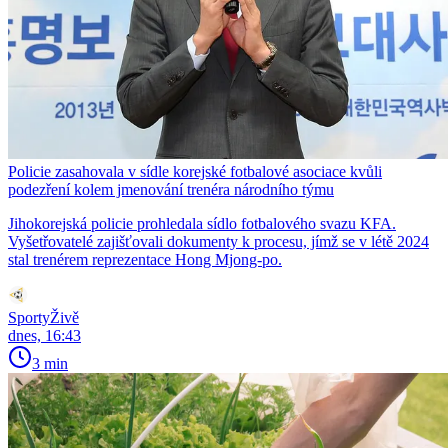
Policie zasahovala v sídle korejské fotbalové asociace kvůli
podezření kolem jmenování trenéra národního týmu
Jihokorejská policie prohledala sídlo fotbalového svazu KFA.
Vyšetřovatelé zajišťovali dokumenty k procesu, jímž se v létě 2024
stal trenérem reprezentace Hong Mjong-po.
SportyŽivě
dnes, 16:43
3 min