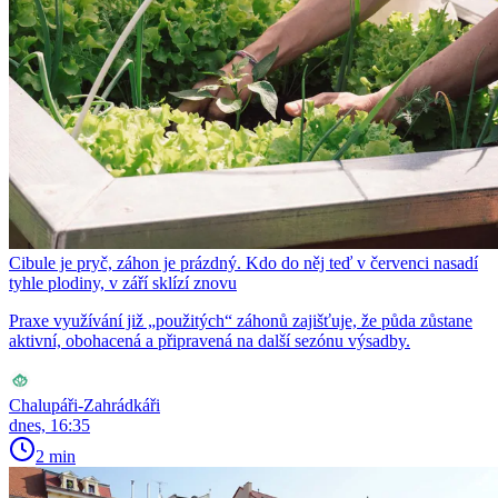
Cibule je pryč, záhon je prázdný. Kdo do něj teď v červenci nasadí
tyhle plodiny, v září sklízí znovu
Praxe využívání již „použitých“ záhonů zajišťuje, že půda zůstane
aktivní, obohacená a připravená na další sezónu výsadby.
Chalupáři-Zahrádkáři
dnes, 16:35
2 min