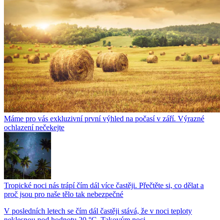
Máme pro vás exkluzivní první výhled na počasí v září. Výrazné
ochlazení nečekejte
Tropické noci nás trápí čím dál více častěji. Přečtěte si, co dělat a
proč jsou pro naše tělo tak nebezpečné
V posledních letech se čím dál častěji stává, že v noci teploty
neklesnou pod hodnotu 20 °C. Takovým noci...