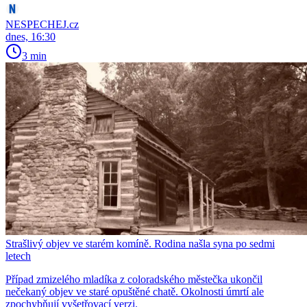
NESPECHEJ.cz
dnes, 16:30
3 min
Strašlivý objev ve starém komíně. Rodina našla syna po sedmi
letech
Případ zmizelého mladíka z coloradského městečka ukončil
nečekaný objev ve staré opuštěné chatě. Okolnosti úmrtí ale
zpochybňují vyšetřovací verzi.