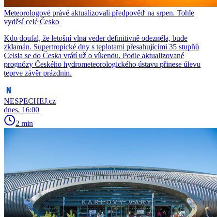
Meteorologové právě aktualizovali předpověď na srpen. Tohle
vyděsí celé Česko
Kdo doufal, že letošní vlna veder definitivně odezněla, bude
zklamán. Supertropické dny s teplotami přesahujícími 35 stupňů
Celsia se do Česka vrátí už o víkendu. Podle aktualizované
prognózy Českého hydrometeorologického ústavu přinese úlevu
teprve závěr prázdnin.
NESPECHEJ.cz
dnes, 16:00
2 min