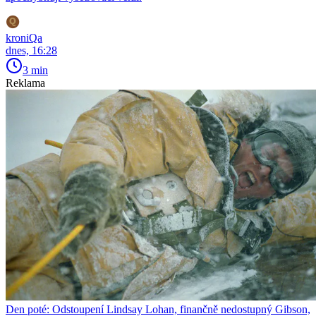
kroniQa
dnes, 16:28
3 min
Reklama
Den poté: Odstoupení Lindsay Lohan, finančně nedostupný Gibson,