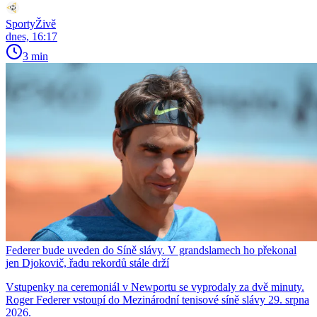
SportyŽivě
dnes, 16:17
3 min
Federer bude uveden do Síně slávy. V grandslamech ho překonal
jen Djokovič, řadu rekordů stále drží
Vstupenky na ceremoniál v Newportu se vyprodaly za dvě minuty.
Roger Federer vstoupí do Mezinárodní tenisové síně slávy 29. srpna
2026.