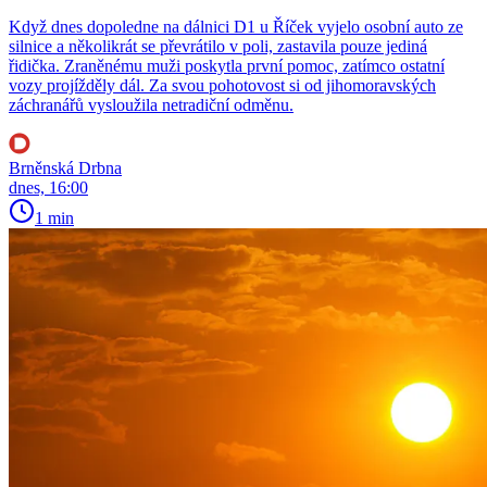
Když dnes dopoledne na dálnici D1 u Říček vyjelo osobní auto ze
silnice a několikrát se převrátilo v poli, zastavila pouze jediná
řidička. Zraněnému muži poskytla první pomoc, zatímco ostatní
vozy projížděly dál. Za svou pohotovost si od jihomoravských
záchranářů vysloužila netradiční odměnu.
Brněnská Drbna
dnes, 16:00
1 min