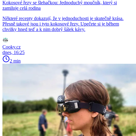
Kokosové řezy se šlehačkou: Jednoduchý moučník, který si
zamiluje celá rodina
Některé recepty dokazují, že v jednoduchosti je skutečně krása.
Přesně takové jsou i tyto kokosové řezy. Upečete si je během
chvilky hned teď a k nim dobrý šálek kávy.
Cooky.cz
dnes, 16:25
2 min