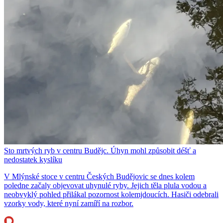
Sto mrtvých ryb v centru Budějc. Úhyn mohl způsobit déšť a
nedostatek kyslíku
V Mlýnské stoce v centru Českých Budějovic se dnes kolem
poledne začaly objevovat uhynulé ryby. Jejich těla plula vodou a
neobvyklý pohled přilákal pozornost kolemjdoucích. Hasiči odebrali
vzorky vody, které nyní zamíří na rozbor.