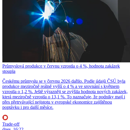
Průmyslová produkce v červnu vzrostla o 4 %, hodnota zakázek
stoupla
Českému průmyslu se v červnu 2026 dařilo. Podle údajů ČSÚ byla
produkce meziročně reálně vyšší o 4 % a ve srovnání s květnem
vzrostla o 1,2 %. Ještě výrazněji se zvýšila hodnota nových zakázek,
která meziročně vzrostla o 13,1 %. To naznačuje, že podniky mají i
přes přetrvávající nejistotu v evropské ekonomice zajištěnou
poptávku i pro další měsíce.
Trade-off
dnes, 16:22