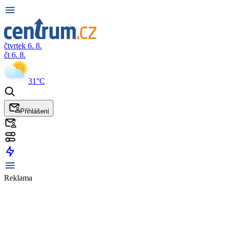
čtvrtek 6. 8.
čt 6. 8.
31°C
Přihlášení
Reklama