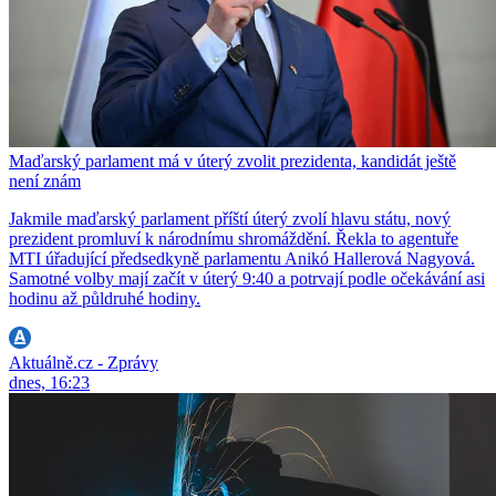
Maďarský parlament má v úterý zvolit prezidenta, kandidát ještě
není znám
Jakmile maďarský parlament příští úterý zvolí hlavu státu, nový
prezident promluví k národnímu shromáždění. Řekla to agentuře
MTI úřadující předsedkyně parlamentu Anikó Hallerová Nagyová.
Samotné volby mají začít v úterý 9:40 a potrvají podle očekávání asi
hodinu až půldruhé hodiny.
Aktuálně.cz - Zprávy
dnes, 16:23