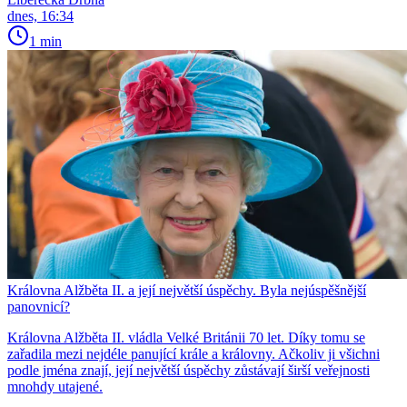
dnes, 16:34
1 min
Královna Alžběta II. a její největší úspěchy. Byla nejúspěšnější
panovnicí?
Královna Alžběta II. vládla Velké Británii 70 let. Díky tomu se
zařadila mezi nejdéle panující krále a královny. Ačkoliv ji všichni
podle jména znají, její největší úspěchy zůstávají širší veřejnosti
mnohdy utajené.