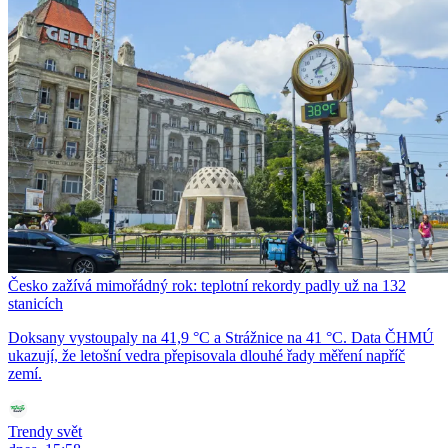
Česko zažívá mimořádný rok: teplotní rekordy padly už na 132
stanicích
Doksany vystoupaly na 41,9 °C a Strážnice na 41 °C. Data ČHMÚ
ukazují, že letošní vedra přepisovala dlouhé řady měření napříč
zemí.
Trendy svět