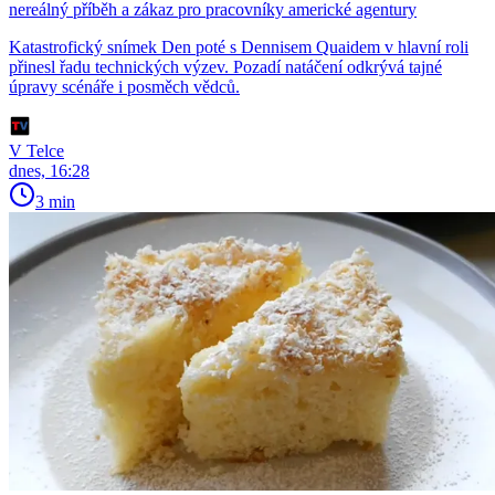
nereálný příběh a zákaz pro pracovníky americké agentury
Katastrofický snímek Den poté s Dennisem Quaidem v hlavní roli
přinesl řadu technických výzev. Pozadí natáčení odkrývá tajné
úpravy scénáře i posměch vědců.
V Telce
dnes, 16:28
3 min