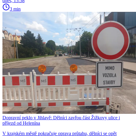
dnes, 15:58
3 min
Dopravní peklo v Jihlavě: Dělníci zavřou část Žižkovy ulice i
příjezd od Helenína
V krajském městě pokračuje oprava průtahu, dělníci se opět