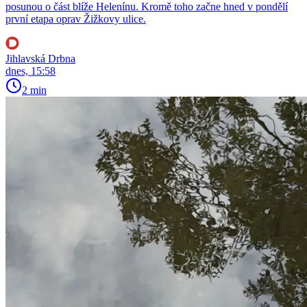
posunou o část blíže Helenínu. Kromě toho začne hned v pondělí
první etapa oprav Žižkovy ulice.
Jihlavská Drbna
dnes, 15:58
2 min