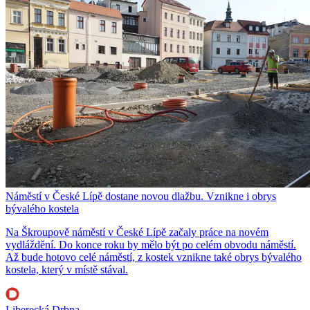
Náměstí v České Lípě dostane novou dlažbu. Vznikne i obrys
bývalého kostela
Na Škroupově náměstí v České Lípě začaly práce na novém
vydláždění. Do konce roku by mělo být po celém obvodu náměstí.
Až bude hotovo celé náměstí, z kostek vznikne také obrys bývalého
kostela, který v místě stával.
Liberecká Drbna