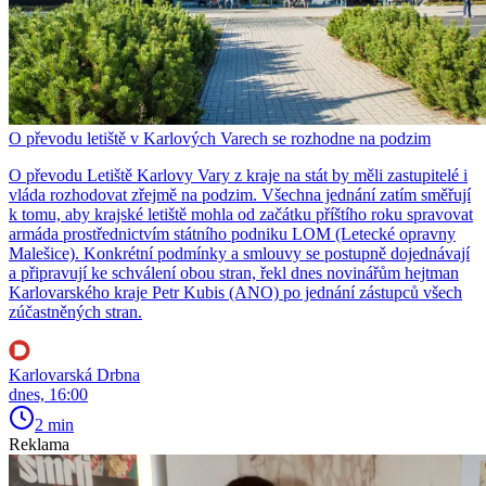
O převodu letiště v Karlových Varech se rozhodne na podzim
O převodu Letiště Karlovy Vary z kraje na stát by měli zastupitelé i
vláda rozhodovat zřejmě na podzim. Všechna jednání zatím směřují
k tomu, aby krajské letiště mohla od začátku příštího roku spravovat
armáda prostřednictvím státního podniku LOM (Letecké opravny
Malešice). Konkrétní podmínky a smlouvy se postupně dojednávají
a připravují ke schválení obou stran, řekl dnes novinářům hejtman
Karlovarského kraje Petr Kubis (ANO) po jednání zástupců všech
zúčastněných stran.
Karlovarská Drbna
dnes, 16:00
2 min
Reklama