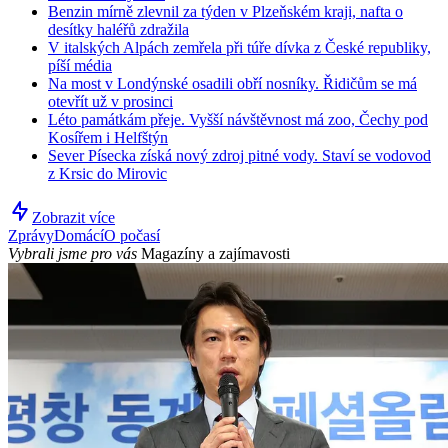
Benzin mírně zlevnil za týden v Plzeňském kraji, nafta o
desítky haléřů zdražila
V italských Alpách zemřela při túře dívka z České republiky,
píší média
Na most v Londýnské osadili obří nosníky. Řidičům se má
otevřít už v prosinci
Léto památkám přeje. Vyšší návštěvnost má zoo, Čechy pod
Kosířem i Helfštýn
Sever Písecka získá nový zdroj pitné vody. Staví se vodovod
z Krsic do Mirovic
Zobrazit více
Zprávy
Domácí
O počasí
Vybrali jsme pro vás
Magazíny a zajímavosti