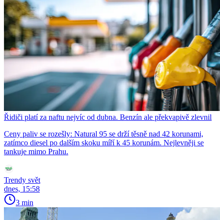
Řidiči platí za naftu nejvíc od dubna. Benzín ale překvapivě zlevnil
Ceny paliv se rozešly: Natural 95 se drží těsně nad 42 korunami,
zatímco diesel po dalším skoku míří k 45 korunám. Nejlevněji se
tankuje mimo Prahu.
Trendy svět
dnes, 15:58
3 min