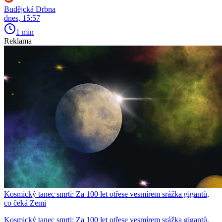
Budějcká Drbna
dnes, 15:57
1 min
Reklama
Kosmický tanec smrti: Za 100 let otřese vesmírem srážka gigantů,
co čeká Zemi
Kosmický tanec smrti: Za 100 let otřese vesmírem srážka gigantů,