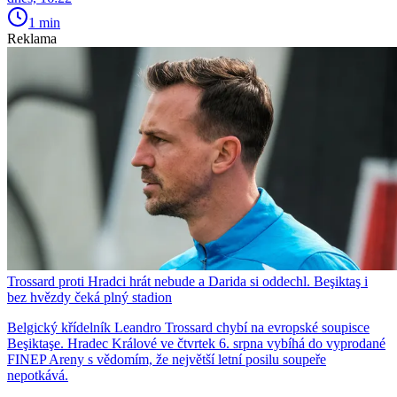
1 min
Reklama
Trossard proti Hradci hrát nebude a Darida si oddechl. Beşiktaş i
bez hvězdy čeká plný stadion
Belgický křídelník Leandro Trossard chybí na evropské soupisce
Beşiktaşe. Hradec Králové ve čtvrtek 6. srpna vybíhá do vyprodané
FINEP Areny s vědomím, že největší letní posilu soupeře
nepotkává.