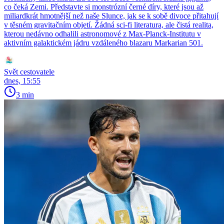
co čeká Zemi. Představte si monstrózní černé díry, které jsou až
miliardkrát hmotnější než naše Slunce, jak se k sobě divoce přitahují
v těsném gravitačním objetí. Žádná sci-fi literatura, ale čistá realita,
kterou nedávno odhalili astronomové z Max-Planck-Institutu v
aktivním galaktickém jádru vzdáleného blazaru Markarian 501.
Svět cestovatele
dnes, 15:55
3 min