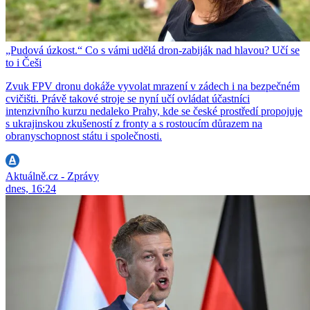
„Pudová úzkost.“ Co s vámi udělá dron-zabiják nad hlavou? Učí se
to i Češi
Zvuk FPV dronu dokáže vyvolat mrazení v zádech i na bezpečném
cvičišti. Právě takové stroje se nyní učí ovládat účastníci
intenzivního kurzu nedaleko Prahy, kde se české prostředí propojuje
s ukrajinskou zkušeností z fronty a s rostoucím důrazem na
obranyschopnost státu i společnosti.
Aktuálně.cz - Zprávy
dnes, 16:24