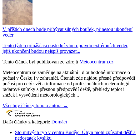
V příštích dnech bude přibývat silných bouřek, přinesou ukončení
veder
Tento týden přináší asi poslední vlnu opravdu extrémních veder,
jejíž ukončení budou nejspíš provázet...
Tento článek byl publikován ze zdrojů
Meteocentrum.cz
Meteocentrum se zaměřuje na aktuální i dlouhodobé informace o
počasí v Česku i v zahraničí. Čtenáři zde najdou přesné předpovědi
počasí pro celý svět a informace od profesionálních meteorologů,
radarové snímky s přesnou předpovědí deště, přehledy teplot i
srážek i vysvětlení meteorologických...
Všechny články tohoto autora →
Další články z kategorie
Domácí
Sto mrtvých ryb v centru Budějc. Úhyn mohl způsobit déšť a
nedostatek kyslíku