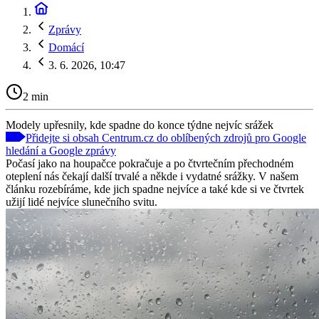
Zprávy
Domácí
3. 6. 2026, 10:47
2 min
Modely upřesnily, kde spadne do konce týdne nejvíc srážek
Přidejte si obsah Centrum.cz do oblíbených zdrojů pro Google
hledání a Google zprávy
Počasí jako na houpačce pokračuje a po čtvrtečním přechodném
oteplení nás čekají další trvalé a někde i vydatné srážky. V našem
článku rozebíráme, kde jich spadne nejvíce a také kde si ve čtvrtek
užijí lidé nejvíce slunečního svitu.