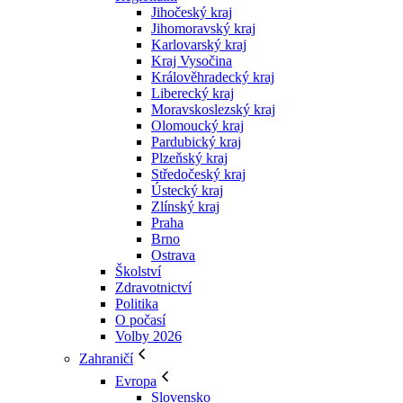
Jihočeský kraj
Jihomoravský kraj
Karlovarský kraj
Kraj Vysočina
Králověhradecký kraj
Liberecký kraj
Moravskoslezský kraj
Olomoucký kraj
Pardubický kraj
Plzeňský kraj
Středočeský kraj
Ústecký kraj
Zlínský kraj
Praha
Brno
Ostrava
Školství
Zdravotnictví
Politika
O počasí
Volby 2026
Zahraničí
Evropa
Slovensko