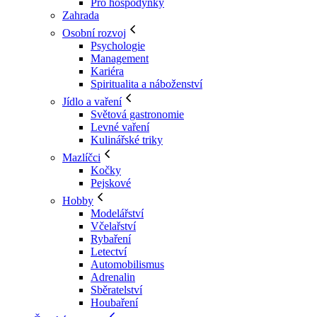
Pro hospodyňky
Zahrada
Osobní rozvoj
Psychologie
Management
Kariéra
Spiritualita a náboženství
Jídlo a vaření
Světová gastronomie
Levné vaření
Kulinářské triky
Mazlíčci
Kočky
Pejskové
Hobby
Modelářství
Včelařství
Rybaření
Letectví
Automobilismus
Adrenalin
Sběratelství
Houbaření