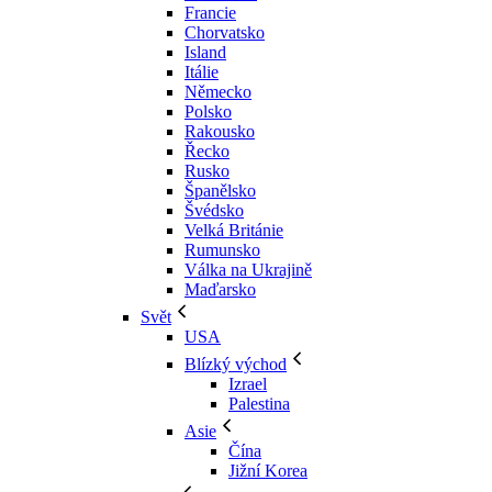
Francie
Chorvatsko
Island
Itálie
Německo
Polsko
Rakousko
Řecko
Rusko
Španělsko
Švédsko
Velká Británie
Rumunsko
Válka na Ukrajině
Maďarsko
Svět
USA
Blízký východ
Izrael
Palestina
Asie
Čína
Jižní Korea