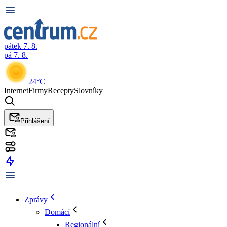
pátek 7. 8.
pá 7. 8.
24°C
Internet
Firmy
Recepty
Slovníky
Přihlášení
Zprávy
Domácí
Regionální