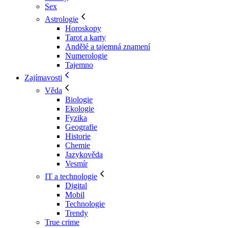
Sex
Astrologie
Horoskopy
Tarot a karty
Andělé a tajemná znamení
Numerologie
Tajemno
Zajímavosti
Věda
Biologie
Ekologie
Fyzika
Geografie
Historie
Chemie
Jazykověda
Vesmír
IT a technologie
Digital
Mobil
Technologie
Trendy
True crime