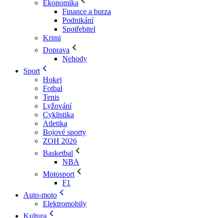
Ekonomika
Finance a burza
Podnikání
Spotřebitel
Krimi
Doprava
Nehody
Sport
Hokej
Fotbal
Tenis
Lyžování
Cyklistika
Atletika
Bojové sporty
ZOH 2026
Basketbal
NBA
Motosport
F1
Auto-moto
Elektromobily
Kultura