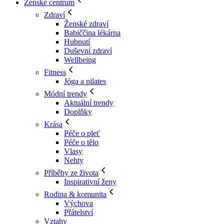
Ženské centrum
Zdraví
Ženské zdraví
Babiččina lékárna
Hubnutí
Duševní zdraví
Wellbeing
Fitness
Jóga a pilates
Módní trendy
Aktuální trendy
Doplňky
Krása
Péče o pleť
Péče o tělo
Vlasy
Nehty
Příběhy ze života
Inspirativní ženy
Rodina & komunita
Výchova
Přátelství
Vztahy