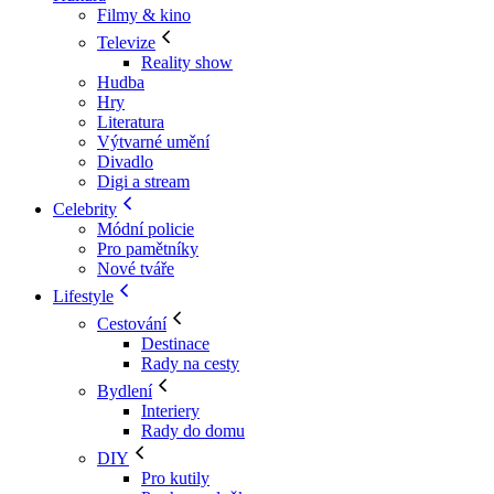
Filmy & kino
Televize
Reality show
Hudba
Hry
Literatura
Výtvarné umění
Divadlo
Digi a stream
Celebrity
Módní policie
Pro pamětníky
Nové tváře
Lifestyle
Cestování
Destinace
Rady na cesty
Bydlení
Interiery
Rady do domu
DIY
Pro kutily