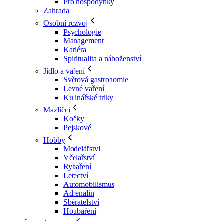
Pro hospodyňky
Zahrada
Osobní rozvoj
Psychologie
Management
Kariéra
Spiritualita a náboženství
Jídlo a vaření
Světová gastronomie
Levné vaření
Kulinářské triky
Mazlíčci
Kočky
Pejskové
Hobby
Modelářství
Včelařství
Rybaření
Letectví
Automobilismus
Adrenalin
Sběratelství
Houbaření