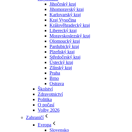
Jihočeský kraj
Jihomoravský kraj
Karlovarský kraj
Kraj Vysočina
Králověhradecký kraj
Liberecký kraj
Moravskoslezský kraj
Olomoucký kraj
Pardubický kraj
Plzeňský kraj
Středočeský kraj
Ústecký kraj
Zlínský kraj
Praha
Brno
Ostrava
Školství
Zdravotnictví
Politika
O počasí
Volby 2026
Zahraničí
Evropa
Slovensko