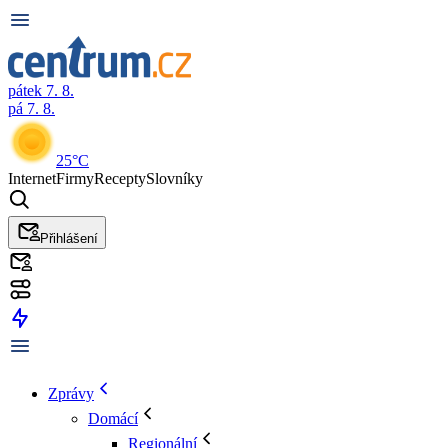
pátek 7. 8.
pá 7. 8.
25°C
Internet
Firmy
Recepty
Slovníky
Přihlášení
Zprávy
Domácí
Regionální