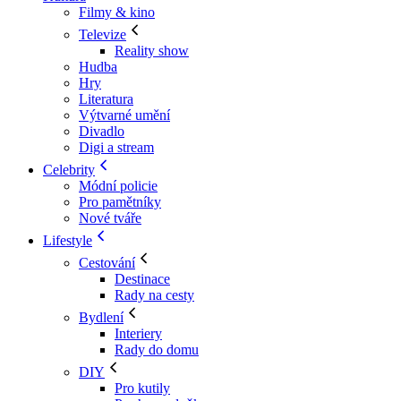
Filmy & kino
Televize
Reality show
Hudba
Hry
Literatura
Výtvarné umění
Divadlo
Digi a stream
Celebrity
Módní policie
Pro pamětníky
Nové tváře
Lifestyle
Cestování
Destinace
Rady na cesty
Bydlení
Interiery
Rady do domu
DIY
Pro kutily