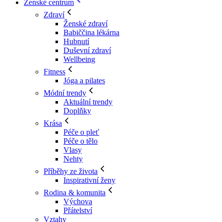
Ženské centrum
Zdraví
Ženské zdraví
Babiččina lékárna
Hubnutí
Duševní zdraví
Wellbeing
Fitness
Jóga a pilates
Módní trendy
Aktuální trendy
Doplňky
Krása
Péče o pleť
Péče o tělo
Vlasy
Nehty
Příběhy ze života
Inspirativní ženy
Rodina & komunita
Výchova
Přátelství
Vztahy