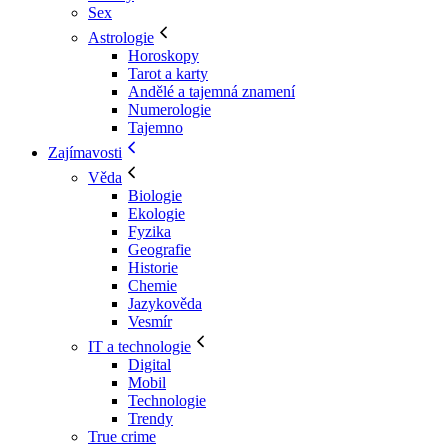
Sex
Astrologie
Horoskopy
Tarot a karty
Andělé a tajemná znamení
Numerologie
Tajemno
Zajímavosti
Věda
Biologie
Ekologie
Fyzika
Geografie
Historie
Chemie
Jazykověda
Vesmír
IT a technologie
Digital
Mobil
Technologie
Trendy
True crime