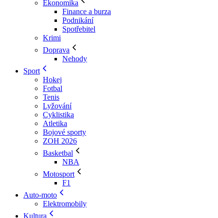
Ekonomika
Finance a burza
Podnikání
Spotřebitel
Krimi
Doprava
Nehody
Sport
Hokej
Fotbal
Tenis
Lyžování
Cyklistika
Atletika
Bojové sporty
ZOH 2026
Basketbal
NBA
Motosport
F1
Auto-moto
Elektromobily
Kultura