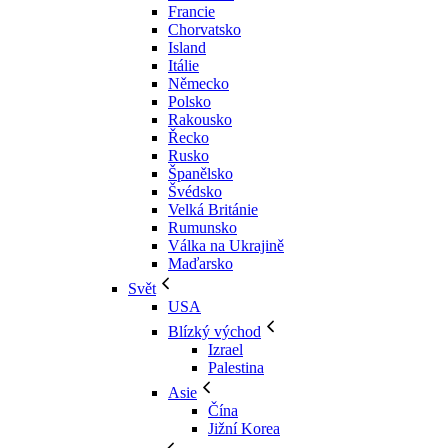
Francie
Chorvatsko
Island
Itálie
Německo
Polsko
Rakousko
Řecko
Rusko
Španělsko
Švédsko
Velká Británie
Rumunsko
Válka na Ukrajině
Maďarsko
Svět
USA
Blízký východ
Izrael
Palestina
Asie
Čína
Jižní Korea