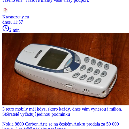
vašeho těla. Vlasové masky vaše vlasy podpoří.
Krasnezeny.eu
dnes, 11:57
2 min
3 retro mobily měl kdysi skoro každý, dnes vám vynesou i milion.
Sběratelé vyžadují jedinou podmínku
Nokia 8800 Carbon Arte se na českém Aukru prodala za 50 000