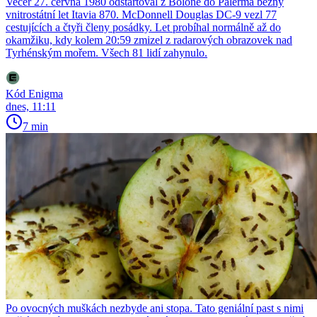
Večer 27. června 1980 odstartoval z Boloně do Palerma běžný
vnitrostátní let Itavia 870. McDonnell Douglas DC-9 vezl 77
cestujících a čtyři členy posádky. Let probíhal normálně až do
okamžiku, kdy kolem 20:59 zmizel z radarových obrazovek nad
Tyrhénským mořem. Všech 81 lidí zahynulo.
Kód Enigma
dnes, 11:11
7 min
Po ovocných muškách nezbyde ani stopa. Tato geniální past s nimi