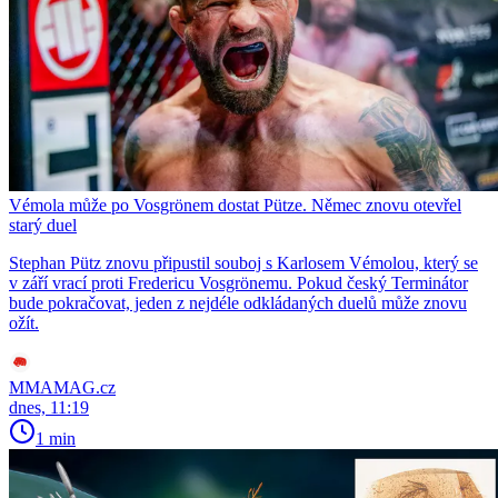
Vémola může po Vosgrönem dostat Pütze. Němec znovu otevřel
starý duel
Stephan Pütz znovu připustil souboj s Karlosem Vémolou, který se
v září vrací proti Fredericu Vosgrönemu. Pokud český Terminátor
bude pokračovat, jeden z nejdéle odkládaných duelů může znovu
ožít.
MMAMAG.cz
dnes, 11:19
1 min