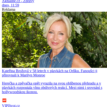
Aktuálně.cz - Zprávy
dnes, 11:59
Reklama
Kateřina Brožová v 58 letech v plavkách na Orlíku. Fanoušci ji
přirovnali k Marilyn Monroe
Herečka a zpěvačka opět vyrazila na svou oblíbenou přehradu a v
plavkách rozpoutala vlnu obdivných reakcí. Mezi nimi i srovnání s
hollywoodskou ikonou.
VIPživot.cz