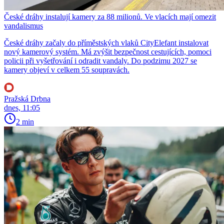
České dráhy instalují kamery za 88 milionů. Ve vlacích mají omezit
vandalismus
České dráhy začaly do příměstských vlaků CityElefant instalovat
nový kamerový systém. Má zvýšit bezpečnost cestujících, pomoci
policii při vyšetřování i odradit vandaly. Do podzimu 2027 se
kamery objeví v celkem 55 soupravách.
Pražská Drbna
dnes, 11:05
2 min