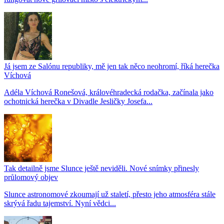
Já jsem ze Salónu republiky, mě jen tak něco neohromí, říká herečka
Víchová
Adéla Víchová Ronešová, královéhradecká rodačka, začínala jako
ochotnická herečka v Divadle Jesličky Josefa...
Tak detailně jsme Slunce ještě neviděli. Nové snímky přinesly
průlomový objev
Slunce astronomové zkoumají už staletí, přesto jeho atmosféra stále
skrývá řadu tajemství. Nyní vědci...