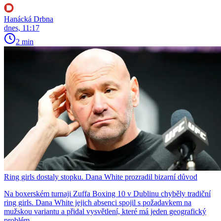
Hanácká Drbna
dnes, 11:17
2 min
Ring girls dostaly stopku. Dana White prozradil bizarní důvod
Na boxerském turnaji Zuffa Boxing 10 v Dublinu chyběly tradiční
ring girls. Dana White jejich absenci spojil s požadavkem na
mužskou variantu a přidal vysvětlení, které má jeden geografický
problém.