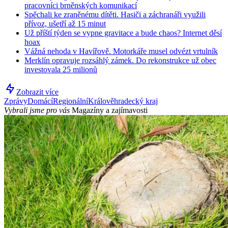
pracovníci brněnských komunikací
Spěchali ke zraněnému dítěti. Hasiči a záchranáři využili
přívoz, ušetří až 15 minut
Už příští týden se vypne gravitace a bude chaos? Internet děsí
hoax
Vážná nehoda v Havířově. Motorkáře musel odvézt vrtulník
Merklín opravuje rozsáhlý zámek. Do rekonstrukce už obec
investovala 25 milionů
Zobrazit více
Zprávy
Domácí
Regionální
Králověhradecký kraj
Vybrali jsme pro vás
Magazíny a zajímavosti