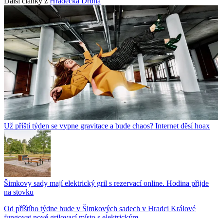
Další články z
Hradecká Drbna
Už příští týden se vypne gravitace a bude chaos? Internet děsí hoax
Šimkovy sady mají elektrický gril s rezervací online. Hodina přijde
na stovku
Od příštího týdne bude v Šimkových sadech v Hradci Králové
fungovat nové grilovací místo s elektrickým...