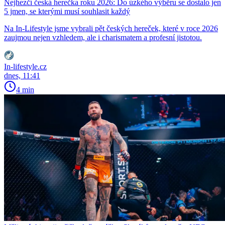
Nejhezčí česká herečka roku 2026: Do úzkého výběru se dostalo jen
5 jmen, se kterými musí souhlasit každý
Na In-Lifestyle jsme vybrali pět českých hereček, které v roce 2026
zaujmou nejen vzhledem, ale i charismatem a profesní jistotou.
In-lifestyle.cz
dnes, 11:41
4 min