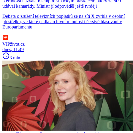
Nerudová nazvala Klempíře stbáckým práskačem, který za 500
udával kamarády. Ministr jí odpověděl ještě tvrději
Debata o zrušení televizních poplatků se na síti X zvrhla v osobní
přestřelku, ve které padla archivní minulost i čerstvé hlasování v
Europarlamentu.
VIPživot.cz
dnes, 11:49
3 min