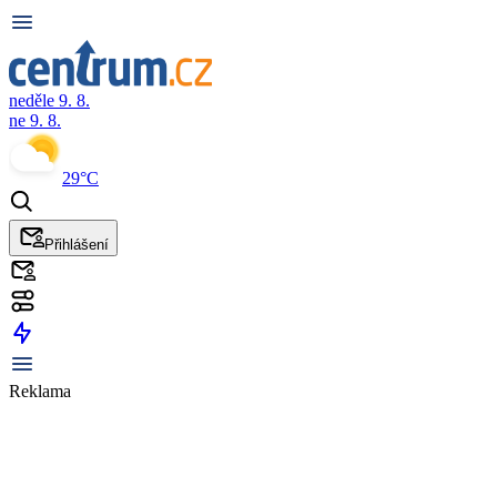
neděle 9. 8.
ne 9. 8.
29°C
Přihlášení
Reklama