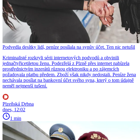
Podvedla desítky lidí, peníze posílala na synův účet. Ten nic netušil
Kriminalisté rozkryli sérii internetových podvodů a obvinili
jednačtyřicetiletou ženu. Podezřelá z Plzně přes internet nabízela
prostřednictvím inzerátů různou elektroniku a po zájemcích
požadovala platbu předem. Zboží však nikdy nedostali. Peníze žena
nechávala posílat na bankovní účet svého syna, který o tom údajně
neměl nejmenší tušení.
Plzeňská Drbna
dnes, 12:02
1 min