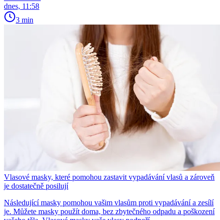
dnes, 11:58
3 min
Vlasové masky, které pomohou zastavit vypadávání vlasů a zároveň
je dostatečně posilují
Následující masky pomohou vašim vlasům proti vypadávání a zesílí
je. Můžete masky použít doma, bez zbytečného odpadu a poškození