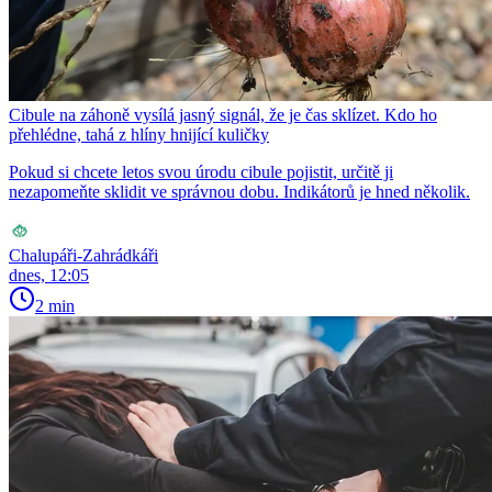
Cibule na záhoně vysílá jasný signál, že je čas sklízet. Kdo ho
přehlédne, tahá z hlíny hnijící kuličky
Pokud si chcete letos svou úrodu cibule pojistit, určitě ji
nezapomeňte sklidit ve správnou dobu. Indikátorů je hned několik.
Chalupáři-Zahrádkáři
dnes, 12:05
2 min