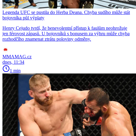
Legenda UFC se pustila do Herba Deana. Chyba sudího může stát
bojovníka půl výplaty
Henry Cejudo tvrdí, že benevolentní přístup k faulům neohrožuje
jen férovost zápasů. U bojovníků s bonusem za výhru může chyba
rozhodčího znamenat ztrátu poloviny odměny.
MMAMAG.cz
dnes, 11:34
1 min