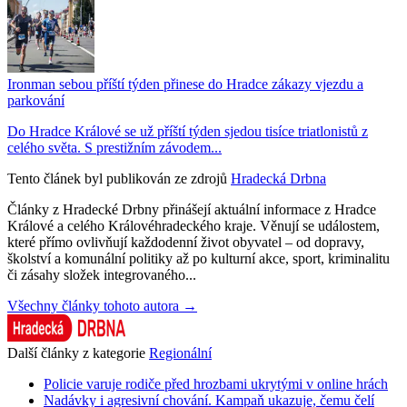
Ironman sebou příští týden přinese do Hradce zákazy vjezdu a
parkování
Do Hradce Králové se už příští týden sjedou tisíce triatlonistů z
celého světa. S prestižním závodem...
Tento článek byl publikován ze zdrojů
Hradecká Drbna
Články z Hradecké Drbny přinášejí aktuální informace z Hradce
Králové a celého Královéhradeckého kraje. Věnují se událostem,
které přímo ovlivňují každodenní život obyvatel – od dopravy,
školství a komunální politiky až po kulturní akce, sport, kriminalitu
či zásahy složek integrovaného...
Všechny články tohoto autora →
Další články z kategorie
Regionální
Policie varuje rodiče před hrozbami ukrytými v online hrách
Nadávky i agresivní chování. Kampaň ukazuje, čemu čelí