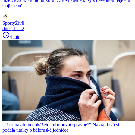
inzerce za 4,5 milionu korun. Srovnatelné kusy s desetinou nájezdu
stojí stejně.
SportyŽivě
dnes, 11:52
4 min
„To opravdu nedokážete informovat správně?" Navrátilová si
podala titulky o běloruské jedničce