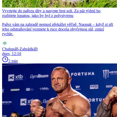
Vyvrtejte do pařezu díry a nasypte hrst soli. Za pár týdnů ho
rozbijete lopatou, jako by byl z polystyrenu
Pařez vám na zahradě nemusí překážet věčně. Naopak – když si při
jeho odstraňování vezmete k ruce docela obyčejnou sůl, zmizí
rychle.
Chalupáři-Zahrádkáři
dnes, 12:10
2 min