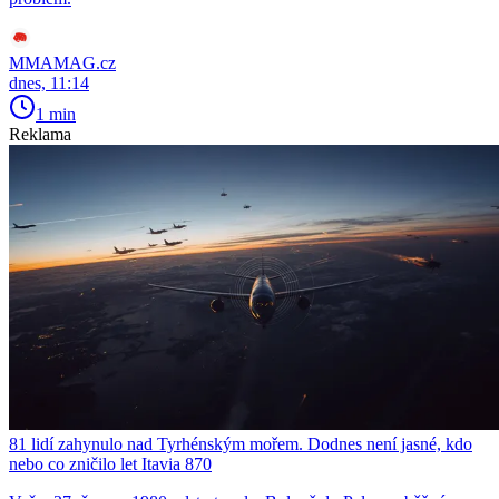
MMAMAG.cz
dnes, 11:14
1 min
Reklama
81 lidí zahynulo nad Tyrhénským mořem. Dodnes není jasné, kdo
nebo co zničilo let Itavia 870