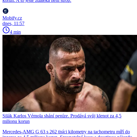
korun. A to ještě zdaleka není strop.
Mobify.cz
dnes, 11:57
4 min
Silák Karlos Vémola shání peníze. Prodává svůj klenot za 4,5
milionu korun
Mercedes-AMG G 63 s 262 tisíci kilometry na tachometru míří do