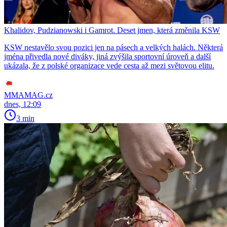
Khalidov, Pudzianowski i Gamrot. Deset jmen, která změnila KSW
KSW nestavělo svou pozici jen na pásech a velkých halách. Některá
jména přivedla nové diváky, jiná zvýšila sportovní úroveň a další
ukázala, že z polské organizace vede cesta až mezi světovou elitu.
MMAMAG.cz
dnes, 12:09
3 min