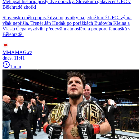
Měli psát historii, přišly dvě porážky. Slovákům galavečer UFC v
Bělehradě zhořkl
Slovensko mělo poprvé dva bojovníky na jedné kartě UFC, výhra
však nepřišla. Trenér Ján Hudák po porážkách Ľudovíta Kleina a
Vlasta Čepa vyzdvihl především atmosféru a podporu fanoušků v
Bělehradě.
MMAMAG.cz
dnes, 11:41
1 min