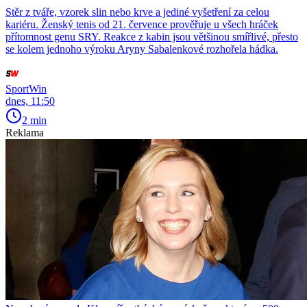
Stěr z tváře, vzorek slin nebo krve a jediné vyšetření za celou
kariéru. Ženský tenis od 21. července prověřuje u všech hráček
přítomnost genu SRY. Reakce z kabin jsou většinou smířlivé, přesto
se kolem jednoho výroku Aryny Sabalenkové rozhořela hádka.
SportWin
dnes, 11:50
2 min
Reklama