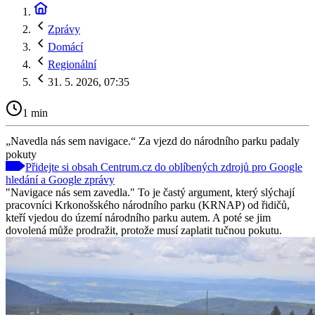
Zprávy
Domácí
Regionální
31. 5. 2026, 07:35
1 min
„Navedla nás sem navigace.“ Za vjezd do národního parku padaly
pokuty
Přidejte si obsah Centrum.cz do oblíbených zdrojů pro Google
hledání a Google zprávy
"Navigace nás sem zavedla." To je častý argument, který slýchají
pracovníci Krkonošského národního parku (KRNAP) od řidičů,
kteří vjedou do území národního parku autem. A poté se jim
dovolená může prodražit, protože musí zaplatit tučnou pokutu.