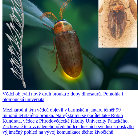
Vědci objevili nový druh brouka z doby dinosaurů. Pomohla i
olomoucká univerzita
Mezinárodní tým vědců objevil v barmském jantaru téměř 99
milionů let starého brouka. Na výzkumu se podílel také Robin
Kundrata, vědec z Přírodovědecké fakulty Univerzity Palackého.
Zachovalé tělo vzdáleného předchůdce dnešních světlušek poskytlo
výjimečný pohled na vývoj komunikace těchto živočichů.