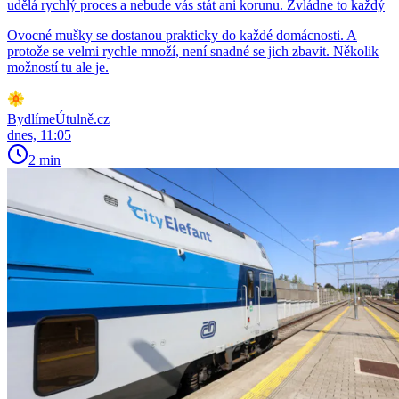
udělá rychlý proces a nebude vás stát ani korunu. Zvládne to každý
Ovocné mušky se dostanou prakticky do každé domácnosti. A
protože se velmi rychle množí, není snadné se jich zbavit. Několik
možností tu ale je.
BydlímeÚtulně.cz
dnes, 11:05
2 min