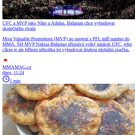
UFC a MVP jako Nike a Adidas. Bidarian chce vybudovat
skutečného rivala
Most Valuable Promotions (MVP) po spojení s PFL míří naplno do
MMA. Šéf MVP Nakisa Bidarian přiznává velký náskok UFC, jeho
cílem je ale během několika let vybudovat druhou globální značku.
MMAMAG.cz
dnes, 11:24
1 min