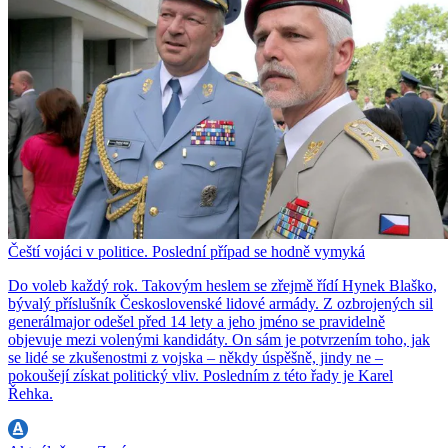
Čeští vojáci v politice. Poslední případ se hodně vymyká
Do voleb každý rok. Takovým heslem se zřejmě řídí Hynek Blaško,
bývalý příslušník Československé lidové armády. Z ozbrojených sil
generálmajor odešel před 14 lety a jeho jméno se pravidelně
objevuje mezi volenými kandidáty. On sám je potvrzením toho, jak
se lidé se zkušenostmi z vojska – někdy úspěšně, jindy ne –
pokoušejí získat politický vliv. Posledním z této řady je Karel
Řehka.