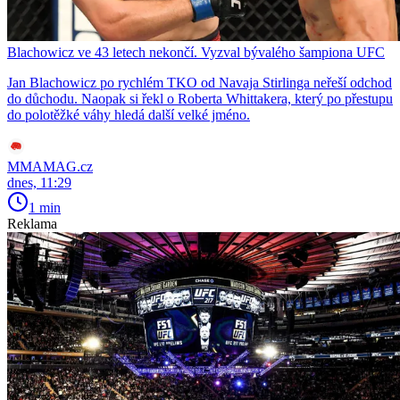
Blachowicz ve 43 letech nekončí. Vyzval bývalého šampiona UFC
Jan Blachowicz po rychlém TKO od Navaja Stirlinga neřeší odchod
do důchodu. Naopak si řekl o Roberta Whittakera, který po přestupu
do polotěžké váhy hledá další velké jméno.
MMAMAG.cz
dnes, 11:29
1 min
Reklama