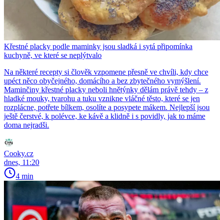
Křestné placky podle maminky jsou sladká i sytá připomínka
kuchyně, ve které se neplýtvalo
Na některé recepty si člověk vzpomene přesně ve chvíli, kdy chce
upéct něco obyčejného, domácího a bez zbytečného vymýšlení.
Maminčiny křestné placky neboli hnětýnky dělám právě tehdy – z
hladké mouky, tvarohu a tuku vznikne vláčné těsto, které se jen
rozplácne, potřete bílkem, osolíte a posypete mákem. Nejlepší jsou
ještě čerstvé, k polévce, ke kávě a klidně i s povidly, jak to máme
doma nejradši.
Cooky.cz
dnes, 11:20
4 min