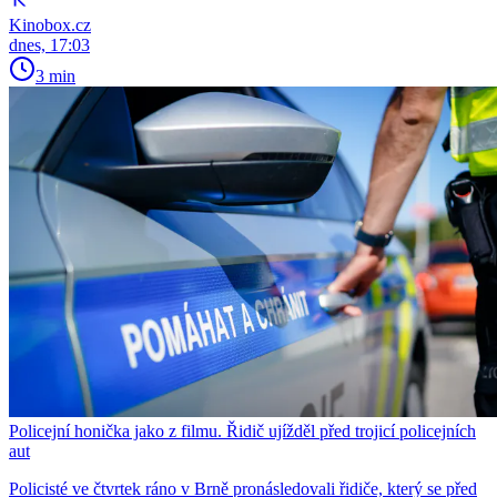
Kinobox.cz
dnes, 17:03
3 min
Policejní honička jako z filmu. Řidič ujížděl před trojicí policejních
aut
Policisté ve čtvrtek ráno v Brně pronásledovali řidiče, který se před