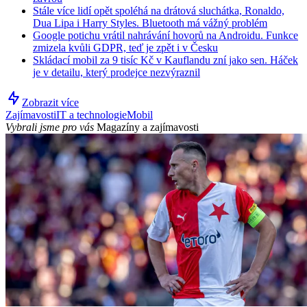
Stále více lidí opět spoléhá na drátová sluchátka, Ronaldo,
Dua Lipa i Harry Styles. Bluetooth má vážný problém
Google potichu vrátil nahrávání hovorů na Androidu. Funkce
zmizela kvůli GDPR, teď je zpět i v Česku
Skládací mobil za 9 tisíc Kč v Kauflandu zní jako sen. Háček
je v detailu, který prodejce nezvýraznil
Zobrazit více
Zajímavosti
IT a technologie
Mobil
Vybrali jsme pro vás
Magazíny a zajímavosti