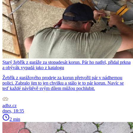
Starý žebřík z garáže za stopadesát korun. Pár ho natřel, přidal prkna
a obývák vypadá jako z katalogu
Žebřík z garážového prodeje za korun přetvořil pár v nádhernou
polici. Zabralo jim to jen chvilku a stálo je to pár korun. Navíc se
teď každé návštěvě svým dílem můžou pochlubit.
adbz.cz
dnes, 18:35
2 min