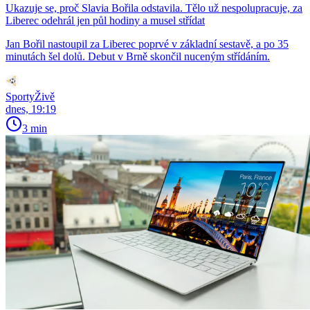
Ukazuje se, proč Slavia Bořila odstavila. Tělo už nespolupracuje, za
Liberec odehrál jen půl hodiny a musel střídat
Jan Bořil nastoupil za Liberec poprvé v základní sestavě, a po 35
minutách šel dolů. Debut v Brně skončil nuceným střídáním.
SportyŽivě
dnes, 19:19
3 min