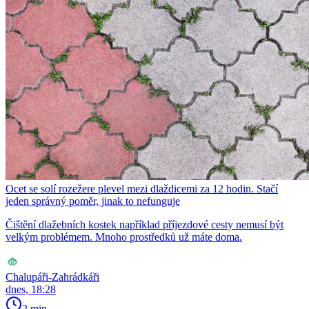
Ocet se solí rozežere plevel mezi dlaždicemi za 12 hodin. Stačí
jeden správný poměr, jinak to nefunguje
Čištění dlažebních kostek například příjezdové cesty nemusí být
velkým problémem. Mnoho prostředků už máte doma.
Chalupáři-Zahrádkáři
dnes, 18:28
2 min