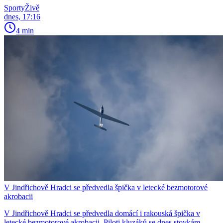
SportyŽivě
dnes, 17:16
4 min
V Jindřichově Hradci se předvedla špička v letecké bezmotorové
akrobacii
V Jindřichově Hradci se předvedla domácí i rakouská špička v
letecké bezmotorové akrobacii. Piloti kluzáků se dnes stovkám