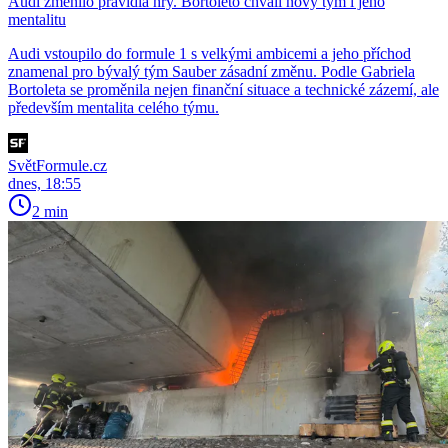
Audi změnilo pravidla hry. Bortoleto chválí nový tým i jeho
mentalitu
Audi vstoupilo do formule 1 s velkými ambicemi a jeho příchod
znamenal pro bývalý tým Sauber zásadní změnu. Podle Gabriela
Bortoleta se proměnila nejen finanční situace a technické zázemí, ale
především mentalita celého týmu.
SvětFormule.cz
dnes, 18:55
2 min