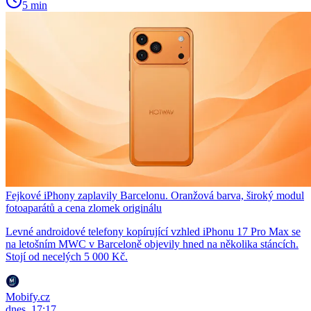
5 min
Fejkové iPhony zaplavily Barcelonu. Oranžová barva, široký modul
fotoaparátů a cena zlomek originálu
Levné androidové telefony kopírující vzhled iPhonu 17 Pro Max se
na letošním MWC v Barceloně objevily hned na několika stáncích.
Stojí od necelých 5 000 Kč.
Mobify.cz
dnes, 17:17