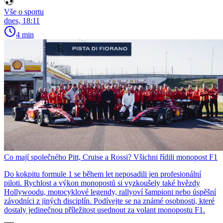
Vše o sportu
dnes, 18:11
4 min
Co mají společného Pitt, Cruise a Rossi? Všichni řídili monopost F1
Do kokpitu formule 1 se během let neposadili jen profesionální
piloti. Rychlost a výkon monopostů si vyzkoušely také hvězdy
Hollywoodu, motocyklové legendy, rallyoví šampioni nebo úspěšní
závodníci z jiných disciplín. Podívejte se na známé osobnosti, které
dostaly jedinečnou příležitost usednout za volant monopostu F1.