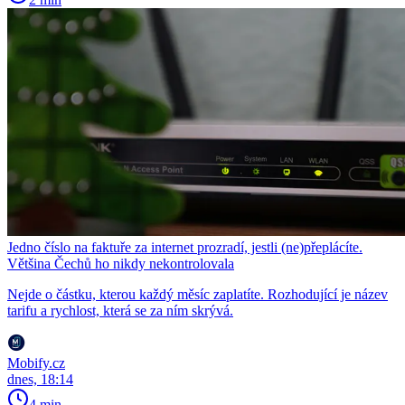
Jedno číslo na faktuře za internet prozradí, jestli (ne)přeplácíte.
Většina Čechů ho nikdy nekontrolovala
Nejde o částku, kterou každý měsíc zaplatíte. Rozhodující je název
tarifu a rychlost, která se za ním skrývá.
Mobify.cz
dnes, 18:14
4 min