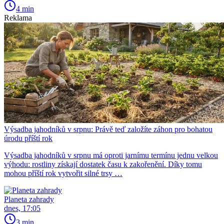
4 min
Reklama
Výsadba jahodníků v srpnu: Právě teď založíte záhon pro bohatou
úrodu příští rok
Výsadba jahodníků v srpnu má oproti jarnímu termínu jednu velkou
výhodu: rostliny získají dostatek času k zakořenění. Díky tomu
mohou příští rok vytvořit silné trsy …
Planeta zahrady
dnes, 17:05
3 min