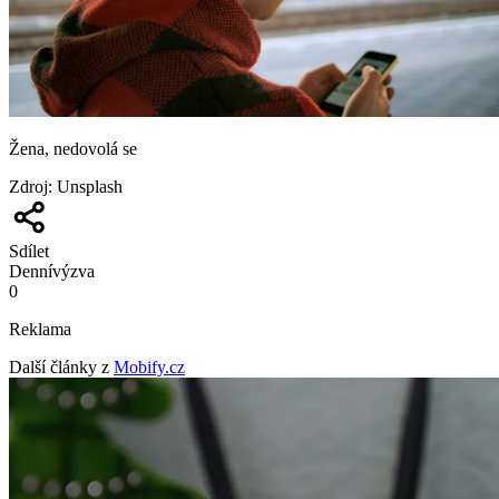
Žena, nedovolá se
Zdroj
:
Unsplash
Sdílet
Denní
výzva
0
Reklama
Další články z
Mobify.cz