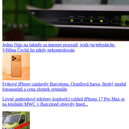
Jedno číslo na faktuře za internet prozradí, jestli (ne)přeplácíte.
Většina Čechů ho nikdy nekontrolovala
Fejkové iPhony zaplavily Barcelonu. Oranžová barva, široký modul
fotoaparátů a cena zlomek originálu
Levné androidové telefony kopírující vzhled iPhonu 17 Pro Max se
na letošním MWC v Barceloně objevily hned...