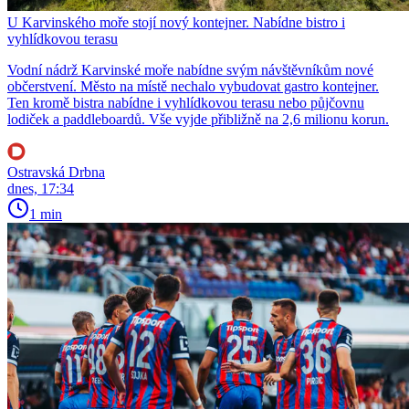
U Karvinského moře stojí nový kontejner. Nabídne bistro i
vyhlídkovou terasu
Vodní nádrž Karvinské moře nabídne svým návštěvníkům nové
občerstvení. Město na místě nechalo vybudovat gastro kontejner.
Ten kromě bistra nabídne i vyhlídkovou terasu nebo půjčovnu
lodiček a paddleboardů. Vše vyjde přibližně na 2,6 milionu korun.
Ostravská Drbna
dnes, 17:34
1 min