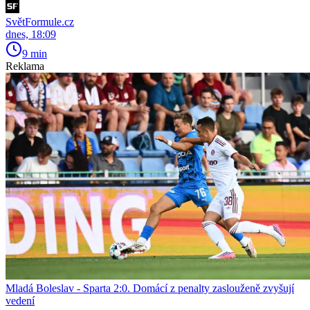
SvětFormule.cz
dnes, 18:09
9 min
Reklama
Mladá Boleslav - Sparta 2:0. Domácí z penalty zaslouženě zvyšují
vedení