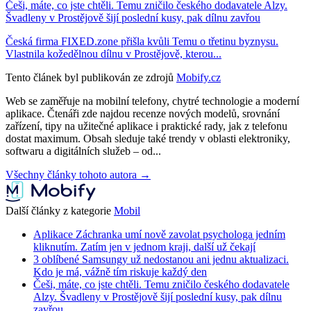
Češi, máte, co jste chtěli. Temu zničilo českého dodavatele Alzy.
Švadleny v Prostějově šijí poslední kusy, pak dílnu zavřou
Česká firma FIXED.zone přišla kvůli Temu o třetinu byznysu.
Vlastnila kožedělnou dílnu v Prostějově, kterou...
Tento článek byl publikován ze zdrojů
Mobify.cz
Web se zaměřuje na mobilní telefony, chytré technologie a moderní
aplikace. Čtenáři zde najdou recenze nových modelů, srovnání
zařízení, tipy na užitečné aplikace i praktické rady, jak z telefonu
dostat maximum. Obsah sleduje také trendy v oblasti elektroniky,
softwaru a digitálních služeb – od...
Všechny články tohoto autora →
Další články z kategorie
Mobil
Aplikace Záchranka umí nově zavolat psychologa jedním
kliknutím. Zatím jen v jednom kraji, další už čekají
3 oblíbené Samsungy už nedostanou ani jednu aktualizaci.
Kdo je má, vážně tím riskuje každý den
Češi, máte, co jste chtěli. Temu zničilo českého dodavatele
Alzy. Švadleny v Prostějově šijí poslední kusy, pak dílnu
zavřou