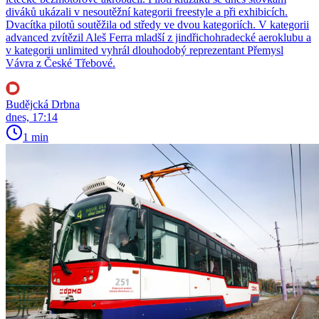
diváků ukázali v nesoutěžní kategorii freestyle a při exhibicích.
Dvacítka pilotů soutěžila od středy ve dvou kategoriích. V kategorii
advanced zvítězil Aleš Ferra mladší z jindřichohradecké aeroklubu a
v kategorii unlimited vyhrál dlouhodobý reprezentant Přemysl
Vávra z České Třebové.
Budějcká Drbna
dnes, 17:14
1 min