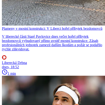
Plameny v mostní konstrukci: V Liberci hořel příbytek bezdomovců
V liberecké části Staré Pavlovice dnes večer hořel příbytek
bezdomovců vybudovaný přímo uvnitř mostní konstrukce. Zásah
profesionálních jednotek zamezil dalším škodám a požár se podařilo
rychle zlikvidovat.
Liberecká Drbna
dnes, 18:52
1 min