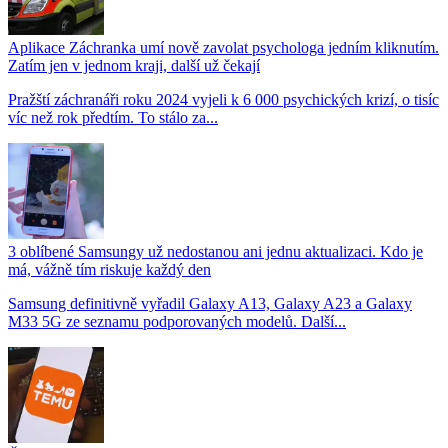
Aplikace Záchranka umí nově zavolat psychologa jedním kliknutím.
Zatím jen v jednom kraji, další už čekají
Pražští záchranáři roku 2024 vyjeli k 6 000 psychických krizí, o tisíc
víc než rok předtím. To stálo za...
3 oblíbené Samsungy už nedostanou ani jednu aktualizaci. Kdo je
má, vážně tím riskuje každý den
Samsung definitivně vyřadil Galaxy A13, Galaxy A23 a Galaxy
M33 5G ze seznamu podporovaných modelů. Další...