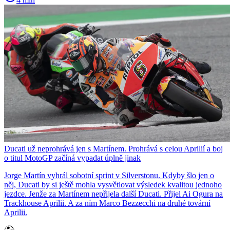
Ducati už neprohrává jen s Martínem. Prohrává s celou Aprilií a boj
o titul MotoGP začíná vypadat úplně jinak
Jorge Martín vyhrál sobotní sprint v Silverstonu. Kdyby šlo jen o
něj, Ducati by si ještě mohla vysvětlovat výsledek kvalitou jednoho
jezdce. Jenže za Martínem nepřijela další Ducati. Přijel Ai Ogura na
Trackhouse Aprilii. A za ním Marco Bezzecchi na druhé tovární
Aprilii.