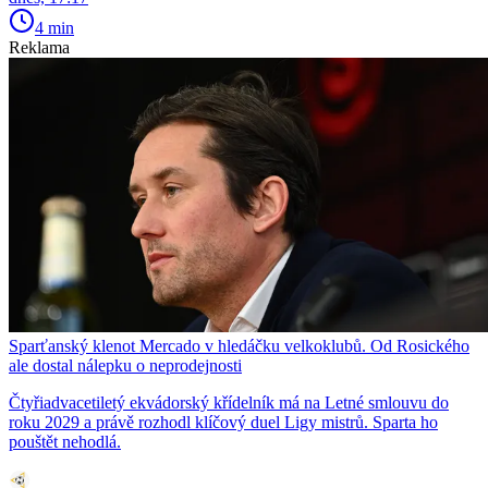
4 min
Reklama
Sparťanský klenot Mercado v hledáčku velkoklubů. Od Rosického
ale dostal nálepku o neprodejnosti
Čtyřiadvacetiletý ekvádorský křídelník má na Letné smlouvu do
roku 2029 a právě rozhodl klíčový duel Ligy mistrů. Sparta ho
pouštět nehodlá.