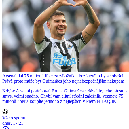
Arsenal dal 75 milionů liber za záložníka, bez kterého by se obešel.
Právě proto může být Guimarães jeho nejnebezpečnějším nákupem
Kdyby Arsenal potřeboval Bruna Guimarãese, dával by jeho přestup
smysl velmi snadno. Chybí vám elitní střední záložník, vezmete 75
milionů liber a koupíte jednoho z nejlepších v Premier League.
Vše o sportu
dnes, 17:21