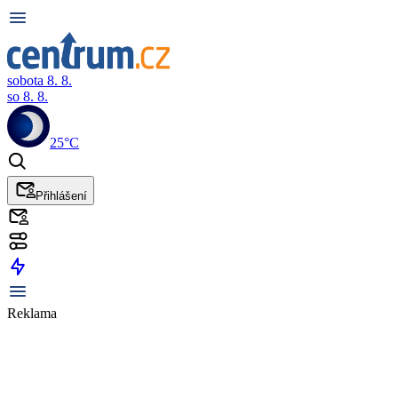
sobota 8. 8.
so 8. 8.
25°C
Přihlášení
Reklama