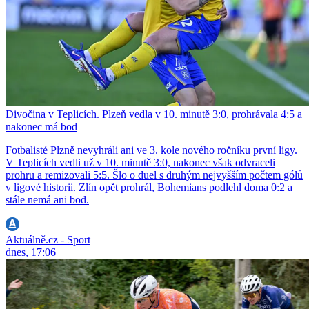
Divočina v Teplicích. Plzeň vedla v 10. minutě 3:0, prohrávala 4:5 a
nakonec má bod
Fotbalisté Plzně nevyhráli ani ve 3. kole nového ročníku první ligy.
V Teplicích vedli už v 10. minutě 3:0, nakonec však odvraceli
prohru a remizovali 5:5. Šlo o duel s druhým nejvyšším počtem gólů
v ligové historii. Zlín opět prohrál, Bohemians podlehl doma 0:2 a
stále nemá ani bod.
Aktuálně.cz - Sport
dnes, 17:06