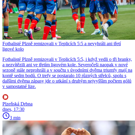
Fotbalisté Plzně remizovali v Teplicích 5:5 a nevyhráli ani třetí
ligové kolo
Fotbalisté Plzně remizovali v Teplicích 5:5, i když vedli o tři branky,
a nezvítězili ani ve třetím ligovém kole. Severočeši naopak v nové
sezoně stále neprohráli a v součtu s úvodními dvěma triumfy mají na
kontě sedm bodů. O trefy se postaralo 10 různých střelců, spolu s
dalšími dvěma zápasy jde o utkání s druhým nejvyšším počtem gólů
v samostatné lize.
Plzeňská Drbna
dnes, 17:30
3 min