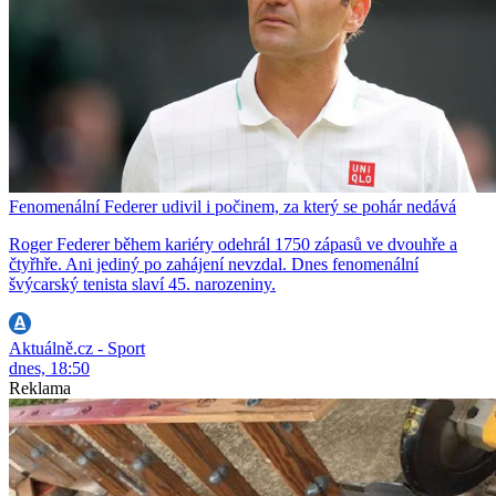
Fenomenální Federer udivil i počinem, za který se pohár nedává
Roger Federer během kariéry odehrál 1750 zápasů ve dvouhře a
čtyřhře. Ani jediný po zahájení nevzdal. Dnes fenomenální
švýcarský tenista slaví 45. narozeniny.
Aktuálně.cz - Sport
dnes, 18:50
Reklama