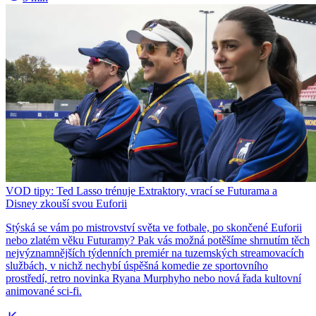
VOD tipy: Ted Lasso trénuje Extraktory, vrací se Futurama a
Disney zkouší svou Euforii
Stýská se vám po mistrovství světa ve fotbale, po skončené Euforii
nebo zlatém věku Futuramy? Pak vás možná potěšíme shrnutím těch
nejvýznamnějších týdenních premiér na tuzemských streamovacích
službách, v nichž nechybí úspěšná komedie ze sportovního
prostředí, retro novinka Ryana Murphyho nebo nová řada kultovní
animované sci-fi.