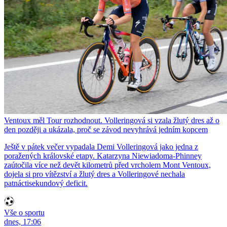
Ventoux měl Tour rozhodnout. Volleringová si vzala žlutý dres až o
den později a ukázala, proč se závod nevyhrává jedním kopcem
Ještě v pátek večer vypadala Demi Volleringová jako jedna z
poražených královské etapy. Katarzyna Niewiadoma-Phinney
zaútočila více než devět kilometrů před vrcholem Mont Ventoux,
dojela si pro vítězství a žlutý dres a Volleringové nechala
patnáctisekundový deficit.
Vše o sportu
dnes, 17:06