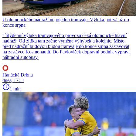
U olomouckého nádraží nepojedou tramvaje. Výluka potrvá až do
konce srpna
Třítýdenní výluka tramvajového provozu čeká olomoucké hlavní
nádraží. Od zítřka tam začne výměna výhybek a kolejnic. Místo
před nádražní budovou budou tramvaje do konce srpna zastavovat
na zastávce Kosmonautů. Do Pavloviček dopravní podnik vypraví
náhradní autobusy.
Hanácká Drbna
dnes, 17:11
1 min