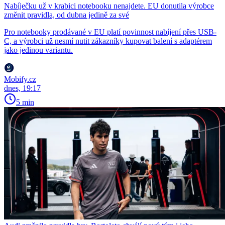
Nabíječku už v krabici notebooku nenajdete. EU donutila výrobce
změnit pravidla, od dubna jedině za své
Pro notebooky prodávané v EU platí povinnost nabíjení přes USB-
C, a výrobci už nesmí nutit zákazníky kupovat balení s adaptérem
jako jedinou variantu.
Mobify.cz
dnes, 19:17
5 min