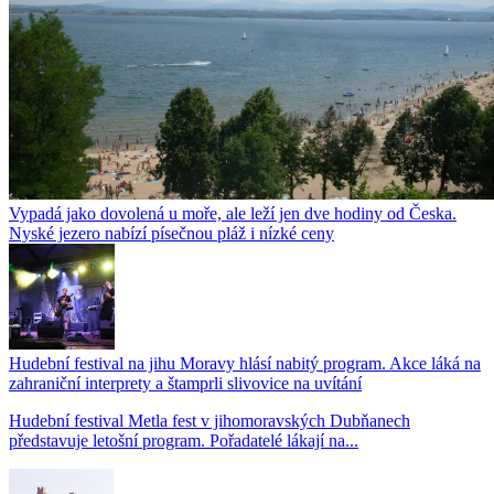
Vypadá jako dovolená u moře, ale leží jen dve hodiny od Česka.
Nyské jezero nabízí písečnou pláž i nízké ceny
Hudební festival na jihu Moravy hlásí nabitý program. Akce láká na
zahraniční interprety a štamprli slivovice na uvítání
Hudební festival Metla fest v jihomoravských Dubňanech
představuje letošní program. Pořadatelé lákají na...