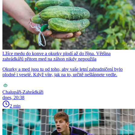
Lžíce medu do konve a okurky plodí až do října. Většina
zahrádkářů přitom med na záhon nikdy nepoužila
Okurky a med jsou tu od toho, aby vaše letní zahradničení bylo
plodné i veselé. Když víte, jak na to, určitě nešlápnete vedle.
Chalupáři-Zahrádkáři
dnes, 20:38
2 min