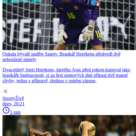
Ostuda bývalé naděje Sparty. Brankář Heerkens předvedl dvě
nehorázné minely
Dvacetiletý Joeri Heerkens, kterého Ajax před rokem kupoval jako
brankáře budoucnosti, si za šest srpnových dnů připsal dvě trapné
chyby, jednu v přípravě, druhou v ostrém zápase.
SportyŽivě
dnes, 20:21
3 min