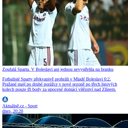
Zoufalá Sparta. V Boleslavi ani jednou nevystřelila na branku
Fotbalisté Sparty překvapivě prohráli v Mladé Boleslavi 0:2.
Pražané mají po druhé porážce v nové sezoně po třech ligových
kolech pouze tři body za upocené domácí vítězství nad Zlínem.
Aktuálně.cz - Sport
dnes, 20:20