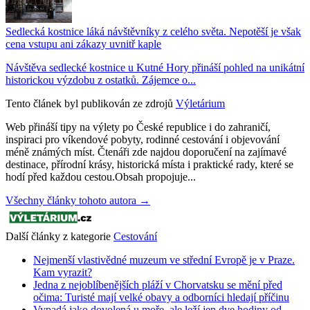
Sedlecká kostnice láká návštěvníky z celého světa. Nepotěší je však
cena vstupu ani zákazy uvnitř kaple
Návštěva sedlecké kostnice u Kutné Hory přináší pohled na unikátní
historickou výzdobu z ostatků. Zájemce o...
Tento článek byl publikován ze zdrojů
Výletárium
Web přináší tipy na výlety po České republice i do zahraničí,
inspiraci pro víkendové pobyty, rodinné cestování i objevování
méně známých míst. Čtenáři zde najdou doporučení na zajímavé
destinace, přírodní krásy, historická místa i praktické rady, které se
hodí před každou cestou.Obsah propojuje...
Všechny články tohoto autora →
Další články z kategorie
Cestování
Nejmenší vlastivědné muzeum ve střední Evropě je v Praze.
Kam vyrazit?
Jedna z nejoblíbenějších pláží v Chorvatsku se mění před
očima: Turisté mají velké obavy a odborníci hledají příčinu
Vypadá jako dovolená u moře, ale leží jen dve hodiny od