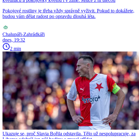
květináčů a pokojovky kvetou i v zimě. Mšice z ní utečou
Pokojové rostliny je třeba vždy správně vyživit. Pokud to dokážete,
budou vám dělat radost po opravdu dlouhá léta.
Chalupáři-Zahrádkáři
dnes, 19:32
2 min
Ukazuje se, proč Slavia Bořila odstavila. Tělo už nespolupracuje, za