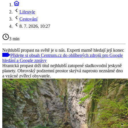
Lifestyle
Cestování
8. 7. 2026, 10:27
3 min
Nejhlubší propast na světě je u nás. Experti marně hledají její konec
Přidejte si obsah Centrum.cz do oblíbených zdrojů pro Google
hledání a Google zprávy
Hranická propast drží titul nejhlubší zatopené sladkovodní jeskyně
planety. Obrovský podzemní prostor skrývá naprosto neznámé dno
a vzácné zvířecí obyvatele.