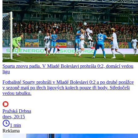
Sparta znovu padla. V Mladé Boleslavi prohrála 0:2, domácí vedou
ligu
Fotbalisté Sparty prohráli v Mladé Boleslavi 0:2 a po druhé porážce
v sezoně mají po třech ligových kolech pouze tři body. Středočeši
vedou tabulku.
Pražská Drbna
dnes, 20:15
1 min
Reklama