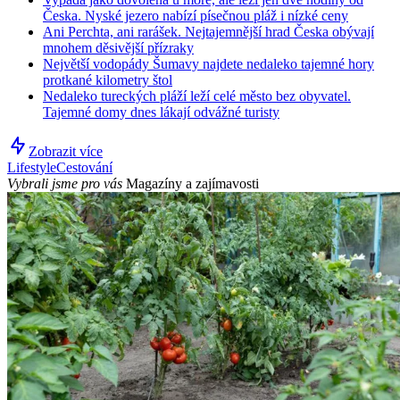
Česka. Nyské jezero nabízí písečnou pláž i nízké ceny
Ani Perchta, ani rarášek. Nejtajemnější hrad Česka obývají
mnohem děsivější přízraky
Největší vodopády Šumavy najdete nedaleko tajemné hory
protkané kilometry štol
Nedaleko tureckých pláží leží celé město bez obyvatel.
Tajemné domy dnes lákají odvážné turisty
Zobrazit více
Lifestyle
Cestování
Vybrali jsme pro vás
Magazíny a zajímavosti