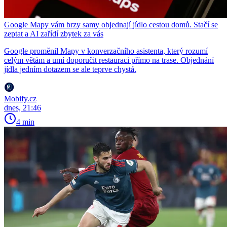
Google Mapy vám brzy samy objednají jídlo cestou domů. Stačí se
zeptat a AI zařídí zbytek za vás
Google proměnil Mapy v konverzačního asistenta, který rozumí
celým větám a umí doporučit restauraci přímo na trase. Objednání
jídla jedním dotazem se ale teprve chystá.
Mobify.cz
dnes, 21:46
4 min