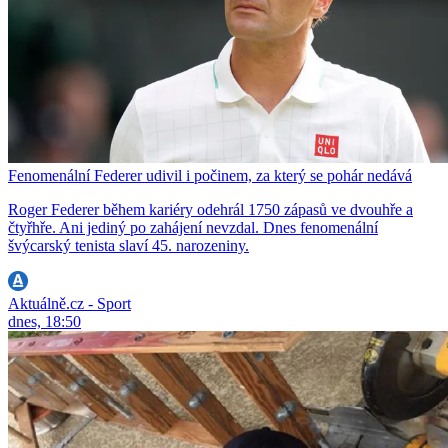
Fenomenální Federer udivil i počinem, za který se pohár nedává
Roger Federer během kariéry odehrál 1750 zápasů ve dvouhře a
čtyřhře. Ani jediný po zahájení nevzdal. Dnes fenomenální
švýcarský tenista slaví 45. narozeniny.
Aktuálně.cz - Sport
dnes, 18:50