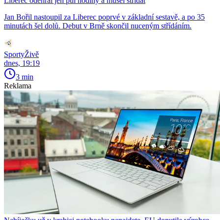
Liberec odehrál jen půl hodiny a musel střídat
Jan Bořil nastoupil za Liberec poprvé v základní sestavě, a po 35
minutách šel dolů. Debut v Brně skončil nuceným střídáním.
SportyŽivě
dnes, 19:19
3 min
Reklama