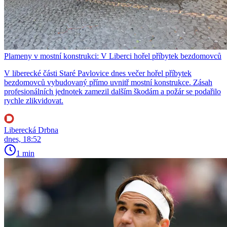
Plameny v mostní konstrukci: V Liberci hořel příbytek bezdomovců
V liberecké části Staré Pavlovice dnes večer hořel příbytek
bezdomovců vybudovaný přímo uvnitř mostní konstrukce. Zásah
profesionálních jednotek zamezil dalším škodám a požár se podařilo
rychle zlikvidovat.
Liberecká Drbna
dnes, 18:52
1 min