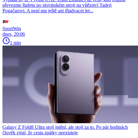
převezme štafetu po slovinském stroji na vítězství Tadeji
Pogačarovi. A není mu ještě ani třiadvacet let...
SportWin
dnes, 20:06
1 min
Galaxy Z Fold8 Ultra stojí jmění, ale stojí za to. Po pár hodinách
člověk zjistí, že cesta zpátky neexistuje