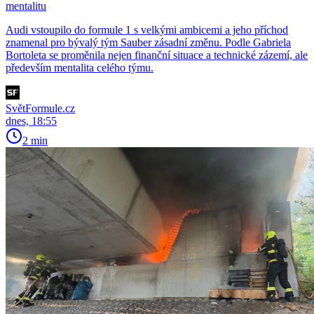
mentalitu
Audi vstoupilo do formule 1 s velkými ambicemi a jeho příchod
znamenal pro bývalý tým Sauber zásadní změnu. Podle Gabriela
Bortoleta se proměnila nejen finanční situace a technické zázemí, ale
především mentalita celého týmu.
SvětFormule.cz
dnes, 18:55
2 min