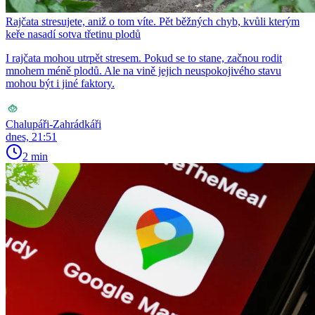
Rajčata stresujete, aniž o tom víte. Pět běžných chyb, kvůli kterým
keře nasadí sotva třetinu plodů
I rajčata mohou utrpět stresem. Pokud se to stane, začnou rodit
mnohem méně plodů. Ale na vině jejich neuspokojivého stavu
mohou být i jiné faktory.
Chalupáři-Zahrádkáři
dnes, 21:51
2 min