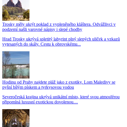
Trosky měly ukrýt poklad z vypleněného kláštera. Odvážlivci v
podzemí našli varovné nápisy i slepé chodby
Hrad Trosky ukrývá spletitý labyrint plný slepých uliček a vzkazů
vytesaných do skály. Cestu k obrovskému...
Hodinu od Prahy najdete pláž jako z exotiky. Lom Maledivy se
pyšní bílým pískem a tyrkysovou vodou
Severočeská krajina ukrývá unikátní místo, které svou atmosférou
připomíná luxusní exotickou dovolenou....