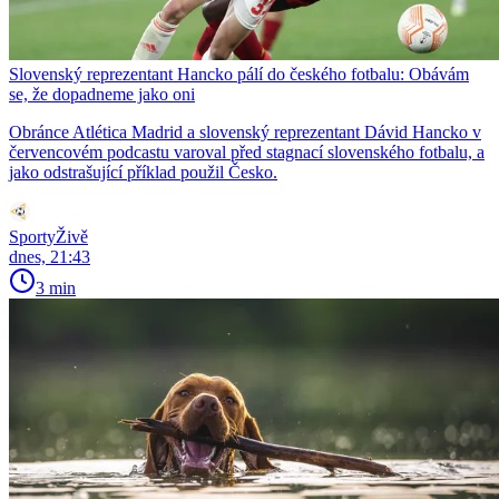
Slovenský reprezentant Hancko pálí do českého fotbalu: Obávám
se, že dopadneme jako oni
Obránce Atlética Madrid a slovenský reprezentant Dávid Hancko v
červencovém podcastu varoval před stagnací slovenského fotbalu, a
jako odstrašující příklad použil Česko.
SportyŽivě
dnes, 21:43
3 min