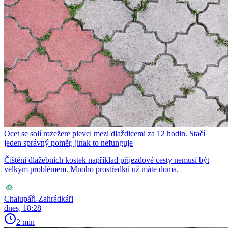
Ocet se solí rozežere plevel mezi dlaždicemi za 12 hodin. Stačí
jeden správný poměr, jinak to nefunguje
Čištění dlažebních kostek například příjezdové cesty nemusí být
velkým problémem. Mnoho prostředků už máte doma.
Chalupáři-Zahrádkáři
dnes, 18:28
2 min