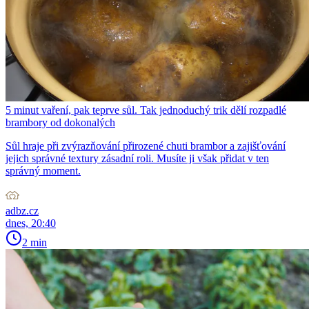
5 minut vaření, pak teprve sůl. Tak jednoduchý trik dělí rozpadlé
brambory od dokonalých
Sůl hraje při zvýrazňování přirozené chuti brambor a zajišťování
jejich správné textury zásadní roli. Musíte ji však přidat v ten
správný moment.
adbz.cz
dnes, 20:40
2 min