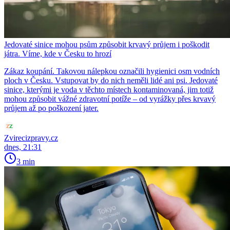
Jedovaté sinice mohou psům způsobit krvavý průjem i poškodit
játra. Víme, kde v Česku to hrozí
Zákaz koupání. Takovou nálepkou označili hygienici osm vodních
ploch v Česku. Vstupovat by do nich neměli lidé ani psi. Jedovaté
sinice, kterými je voda v těchto místech kontaminovaná, jim totiž
mohou způsobit vážné zdravotní potíže – od vyrážky přes krvavý
průjem až po poškození jater.
Zvirecizpravy.cz
dnes, 21:31
3 min