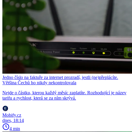
Jedno číslo na faktuře za internet prozradí, jestli (ne)přeplácíte.
Většina Čechů ho nikdy nekontrolovala
Nejde o částku, kterou každý měsíc zaplatíte. Rozhodující je název
tarifu a rychlost, která se za ním skrývá.
Mobify.cz
dnes, 18:14
4 min