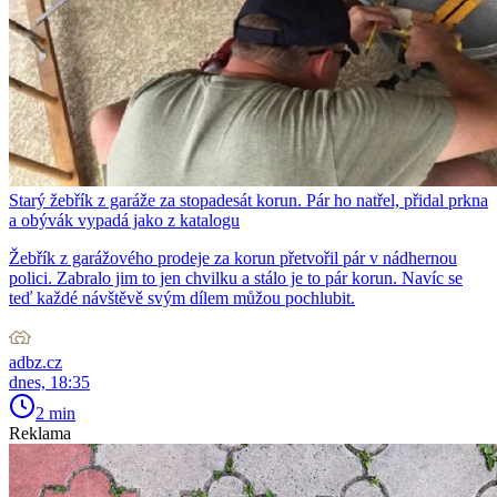
Starý žebřík z garáže za stopadesát korun. Pár ho natřel, přidal prkna
a obývák vypadá jako z katalogu
Žebřík z garážového prodeje za korun přetvořil pár v nádhernou
polici. Zabralo jim to jen chvilku a stálo je to pár korun. Navíc se
teď každé návštěvě svým dílem můžou pochlubit.
adbz.cz
dnes, 18:35
2 min
Reklama