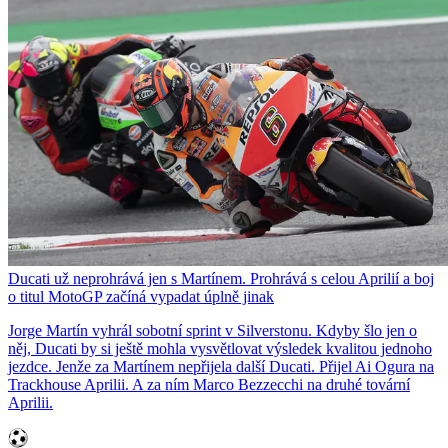
Ducati už neprohrává jen s Martínem. Prohrává s celou Aprilií a boj
o titul MotoGP začíná vypadat úplně jinak
Jorge Martín vyhrál sobotní sprint v Silverstonu. Kdyby šlo jen o
něj, Ducati by si ještě mohla vysvětlovat výsledek kvalitou jednoho
jezdce. Jenže za Martínem nepřijela další Ducati. Přijel Ai Ogura na
Trackhouse Aprilii. A za ním Marco Bezzecchi na druhé tovární
Aprilii.