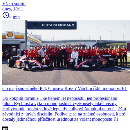
Vše o sportu
dnes, 18:11
4 min
Co mají společného Pitt, Cruise a Rossi? Všichni řídili monopost F1
Do kokpitu formule 1 se během let neposadili jen profesionální
piloti. Rychlost a výkon monopostů si vyzkoušely také hvězdy
Hollywoodu, motocyklové legendy, rallyoví šampioni nebo úspěšní
závodníci z jiných disciplín. Podívejte se na známé osobnosti, které
dostaly jedinečnou příležitost usednout za volant monopostu F1.