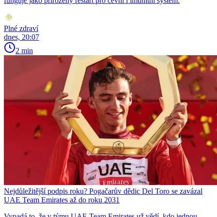
funguje jako přirozený restart pro cévní i imunitní systém.
Plné zdraví
dnes, 20:07
2 min
Nejdůležitější podpis roku? Pogačarův dědic Del Toro se zavázal
UAE Team Emirates až do roku 2031
Vypadá to, že v týmu UAE Team Emirates už vědí, kdo jednou