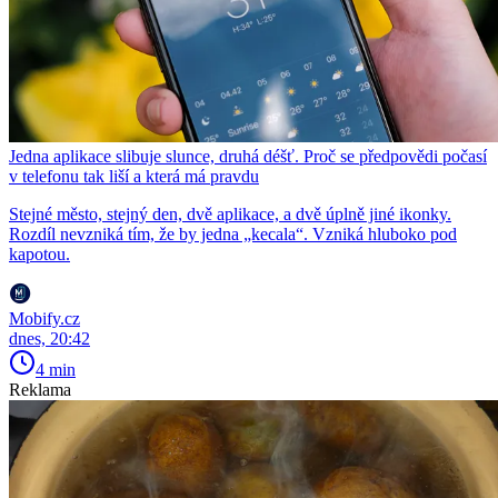
Jedna aplikace slibuje slunce, druhá déšť. Proč se předpovědi počasí
v telefonu tak liší a která má pravdu
Stejné město, stejný den, dvě aplikace, a dvě úplně jiné ikonky.
Rozdíl nevzniká tím, že by jedna „kecala“. Vzniká hluboko pod
kapotou.
Mobify.cz
dnes, 20:42
4 min
Reklama