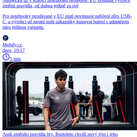
Nabíječku už v krabici notebooku nenajdete. EU donutila výrobce
změnit pravidla, od dubna jedině za své
Pro notebooky prodávané v EU platí povinnost nabíjení přes USB-
C, a výrobci už nesmí nutit zákazníky kupovat balení s adaptérem
jako jedinou variantu.
Mobify.cz
dnes, 19:17
5 min
Audi změnilo pravidla hry. Bortoleto chválí nový tým i jeho