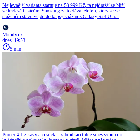
Nejlevnější varianta startuje na 53 999 Kč, ta nejdražší se blíží
sedmdesáti tisícům. Samsung za to dává telefon, který se ve
složeném stavu vejde do kapsy snáz než Galaxy S23 Ultra.
Mobify.cz
dnes, 19:53
5 min
Poměr 4:1 z kávy a česneku: zahrádkáři tuhle směs sypou do