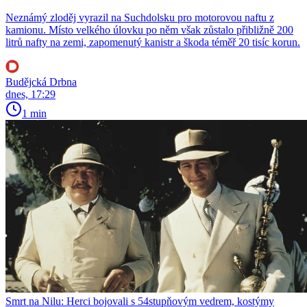
Neznámý zloděj vyrazil na Suchdolsku pro motorovou naftu z
kamionu. Místo velkého úlovku po něm však zůstalo přibližně 200
litrů nafty na zemi, zapomenutý kanistr a škoda téměř 20 tisíc korun.
Budějcká Drbna
dnes, 17:29
1 min
Smrt na Nilu: Herci bojovali s 54stupňovým vedrem, kostýmy