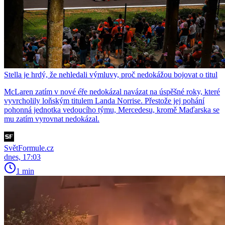
Stella je hrdý, že nehledali výmluvy, proč nedokážou bojovat o titul
McLaren zatím v nové éře nedokázal navázat na úspěšné roky, které
vyvrcholily loňským titulem Landa Norrise. Přestože jej pohání
pohonná jednotka vedoucího týmu, Mercedesu, kromě Maďarska se
mu zatím vyrovnat nedokázal.
SvětFormule.cz
dnes, 17:03
1 min