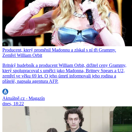
Producent, který proměnil Madonnu a získal s ní tři Grammy.
Zemřel William Orbit
Britský hudebník a producent William Orbit, držitel ceny Grammy,
který spolupracoval s umělci jako Madonna, Britney Spears a U2,
zemřel ve věku 69 let. O jeho úmrtí informovali jeho rodina a
přátelé, napsala agentura AFP.
Aktuálně.cz - Magazín
dnes, 18:22