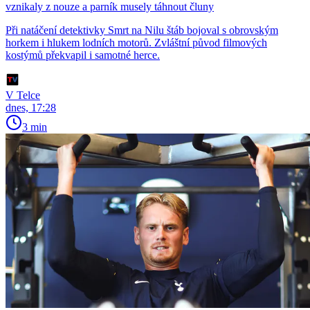
vznikaly z nouze a parník musely táhnout čluny
Při natáčení detektivky Smrt na Nilu štáb bojoval s obrovským
horkem i hlukem lodních motorů. Zvláštní původ filmových
kostýmů překvapil i samotné herce.
V Telce
dnes, 17:28
3 min