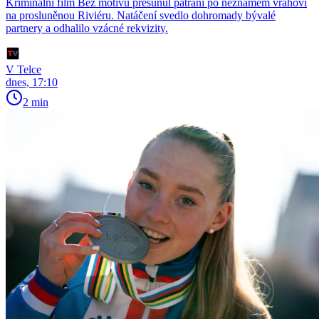
Kriminální film Bez motivu přesunul pátrání po neznámém vrahovi
na prosluněnou Riviéru. Natáčení svedlo dohromady bývalé
partnery a odhalilo vzácné rekvizity.
V Telce
dnes, 17:10
2 min