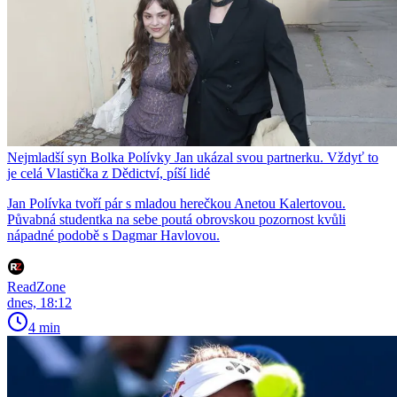
Nejmladší syn Bolka Polívky Jan ukázal svou partnerku. Vždyť to
je celá Vlastička z Dědictví, píší lidé
Jan Polívka tvoří pár s mladou herečkou Anetou Kalertovou.
Půvabná studentka na sebe poutá obrovskou pozornost kvůli
nápadné podobě s Dagmar Havlovou.
ReadZone
dnes, 18:12
4 min