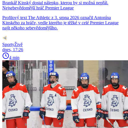
Brankář Kinský dostal nálepku, kterou by si možná nepřál.
Nejsebevědomější hráč Premier League
Profilový text The Athletic z 3. srpna 2026 označil Antonína
Kinského za hráče, vedle kterého je těžké v celé Premier League
najít někoho sebevědomějšího.
SportyŽivě
dnes, 17:26
4 min