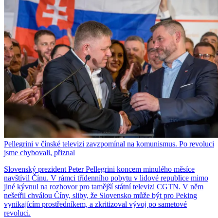
Pellegrini v čínské televizi zavzpomínal na komunismus. Po revoluci
jsme chybovali, přiznal
Slovenský prezident Peter Pellegrini koncem minulého měsíce
navštívil Čínu. V rámci třídenního pobytu v lidové republice mimo
jiné kývnul na rozhovor pro tamější státní televizi CGTN. V něm
nešetřil chválou Číny, sliby, že Slovensko může být pro Peking
vynikajícím prostředníkem, a zkritizoval vývoj po sametové
revoluci.