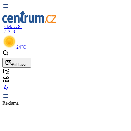
pátek 7. 8.
pá 7. 8.
24°C
Přihlášení
Reklama