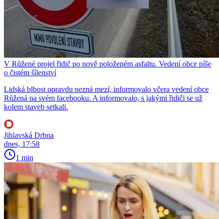
V Růžené projel řidič po nově položeném asfaltu. Vedení obce píše
o čistém šílenství
Lidská blbost opravdu nezná mezí, informovalo včera vedení obce
Růžená na svém facebooku. A informovalo, s jakými řidiči se už
kolem staveb setkali.
Jihlavská Drbna
dnes, 17:58
1 min