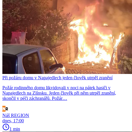
Při požáru domu v Napajedlech jeden člověk utrpěl zranění
Požár rodinného domu likvidovali v noci na pátek hasiči v
Napajedlech na Zlínsku. Jeden člověk při něm utrpěl zranění,
skončil v péči záchranářů. Požár…
Náš REGION
dnes, 17:00
1 min