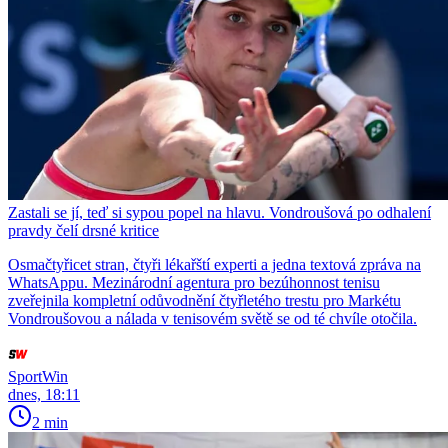
Zastali se jí, teď si sypou popel na hlavu. Vondroušová po odhalení
pravdy čelí drsné kritice
Osmačtyřicet stran, čtyři lékařští experti a jedna textová zpráva na
WhatsAppu. Mezinárodní agentura pro bezúhonnost tenisu
zveřejnila kompletní odůvodnění čtyřletého trestu pro Markétu
Vondroušovou a nálada v tenisovém světě se od té chvíle otočila.
SportWin
dnes, 18:11
2 min