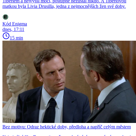
Tiberiem a nejvyšší mocí, postupně nezůstal nikdo. A Tiberiovou
matkou byla Livia Drusilla, jedna z nejmocnějších žen své doby.
Kód Enigma
dnes, 17:11
15 min
Bez motivu: Odraz hektické doby, předloha a napříč celým městem