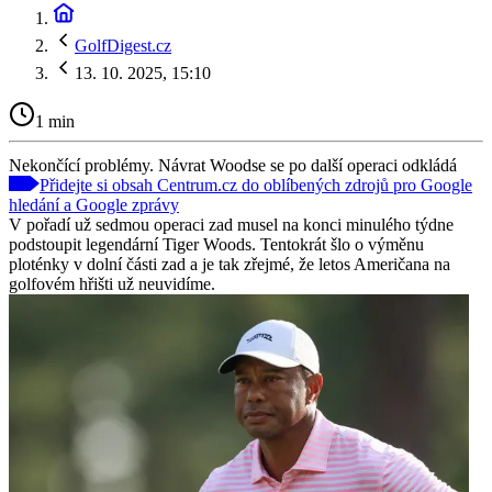
GolfDigest.cz
13. 10. 2025, 15:10
1 min
Nekončící problémy. Návrat Woodse se po další operaci odkládá
Přidejte si obsah Centrum.cz do oblíbených zdrojů pro Google
hledání a Google zprávy
V pořadí už sedmou operaci zad musel na konci minulého týdne
podstoupit legendární Tiger Woods. Tentokrát šlo o výměnu
ploténky v dolní části zad a je tak zřejmé, že letos Američana na
golfovém hřišti už neuvidíme.