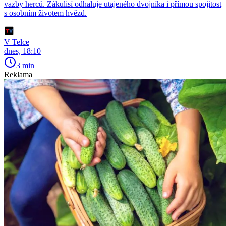
vazby herců. Zákulisí odhaluje utajeného dvojníka i přímou spojitost
s osobním životem hvězd.
V Telce
dnes, 18:10
3 min
Reklama