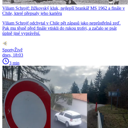
Viliam Schrojf: žižkovský kluk, nejlepší brankář MS 1962 a finále v
Chile, které přepsaly jeho kariéru
Viliam Schrojf odchytal v Chile pět zápasů jako neprůstřelná zeď.
Pak mu těsně před finále vtiskli do rukou trofej, a začalo se psát
úplně jiné vyprávění.
SportyŽivě
dnes, 18:03
3 min