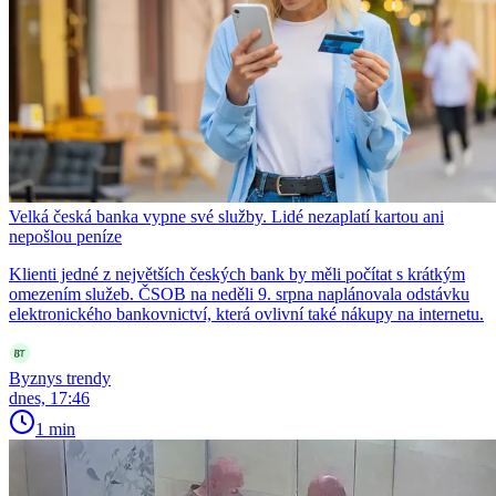
Velká česká banka vypne své služby. Lidé nezaplatí kartou ani
nepošlou peníze
Klienti jedné z největších českých bank by měli počítat s krátkým
omezením služeb. ČSOB na neděli 9. srpna naplánovala odstávku
elektronického bankovnictví, která ovlivní také nákupy na internetu.
Byznys trendy
dnes, 17:46
1 min