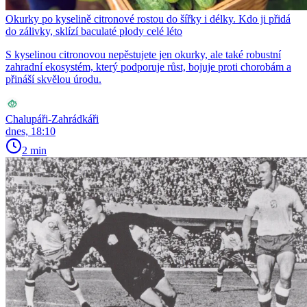
Okurky po kyselině citronové rostou do šířky i délky. Kdo ji přidá
do zálivky, sklízí baculaté plody celé léto
S kyselinou citronovou nepěstujete jen okurky, ale také robustní
zahradní ekosystém, který podporuje růst, bojuje proti chorobám a
přináší skvělou úrodu.
Chalupáři-Zahrádkáři
dnes, 18:10
2 min