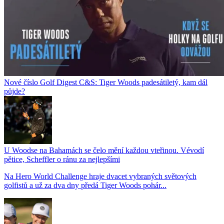
Nové číslo Golf Digest C&S: Tiger Woods padesátiletý, kam dál
půjde?
U Woodse na Bahamách se čelo mění každou vteřinou. Vévodí
pětice, Scheffler o ránu za nejlepšími
Na Hero World Challenge hraje dvacet vybraných světových
golfistů a už za dva dny předá Tiger Woods pohár...