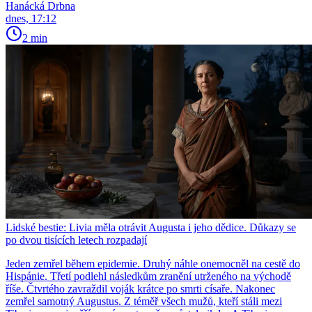
Hanácká Drbna
dnes, 17:12
2 min
Lidské bestie: Livia měla otrávit Augusta i jeho dědice. Důkazy se
po dvou tisících letech rozpadají
Jeden zemřel během epidemie. Druhý náhle onemocněl na cestě do
Hispánie. Třetí podlehl následkům zranění utrženého na východě
říše. Čtvrtého zavraždil voják krátce po smrti císaře. Nakonec
zemřel samotný Augustus. Z téměř všech mužů, kteří stáli mezi