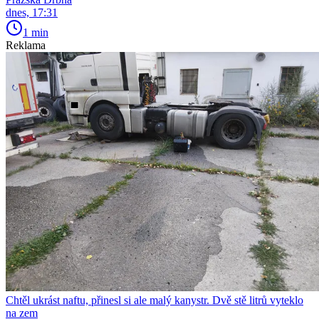
dnes, 17:31
1 min
Reklama
Chtěl ukrást naftu, přinesl si ale malý kanystr. Dvě stě litrů vyteklo
na zem