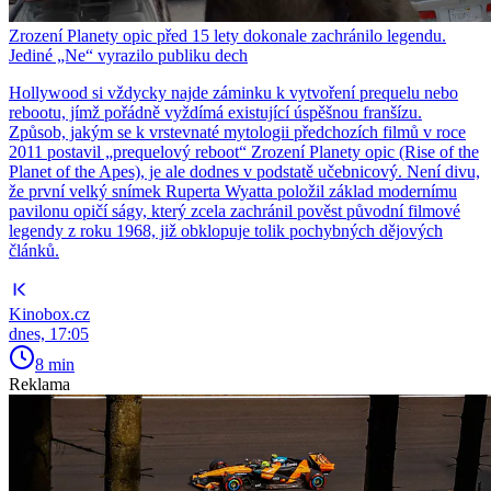
Zrození Planety opic před 15 lety dokonale zachránilo legendu.
Jediné „Ne“ vyrazilo publiku dech
Hollywood si vždycky najde záminku k vytvoření prequelu nebo
rebootu, jímž pořádně vyždímá existující úspěšnou franšízu.
Způsob, jakým se k vrstevnaté mytologii předchozích filmů v roce
2011 postavil „prequelový reboot“ Zrození Planety opic (Rise of the
Planet of the Apes), je ale dodnes v podstatě učebnicový. Není divu,
že první velký snímek Ruperta Wyatta položil základ modernímu
pavilonu opičí ságy, který zcela zachránil pověst původní filmové
legendy z roku 1968, již obklopuje tolik pochybných dějových
článků.
Kinobox.cz
dnes, 17:05
8 min
Reklama