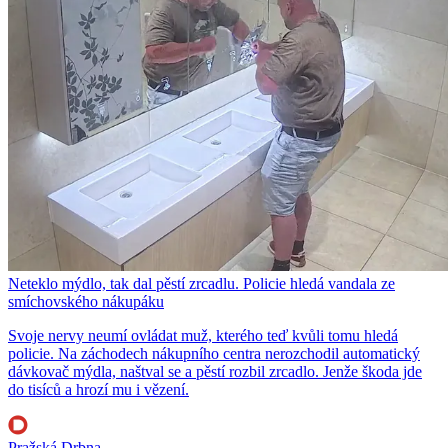
Neteklo mýdlo, tak dal pěstí zrcadlu. Policie hledá vandala ze
smíchovského nákupáku
Svoje nervy neumí ovládat muž, kterého teď kvůli tomu hledá
policie. Na záchodech nákupního centra nerozchodil automatický
dávkovač mýdla, naštval se a pěstí rozbil zrcadlo. Jenže škoda jde
do tisíců a hrozí mu i vězení.
Pražská Drbna