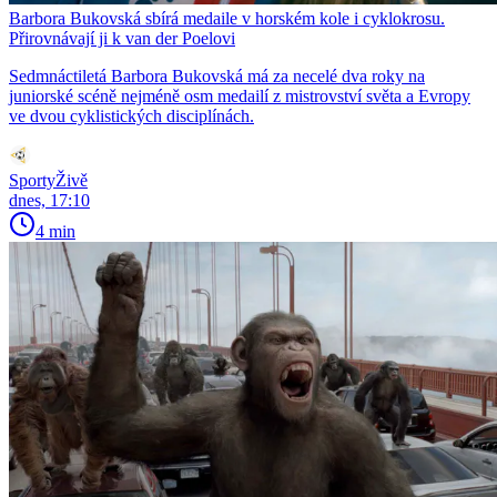
Barbora Bukovská sbírá medaile v horském kole i cyklokrosu.
Přirovnávají ji k van der Poelovi
Sedmnáctiletá Barbora Bukovská má za necelé dva roky na
juniorské scéně nejméně osm medailí z mistrovství světa a Evropy
ve dvou cyklistických disciplínách.
SportyŽivě
dnes, 17:10
4 min