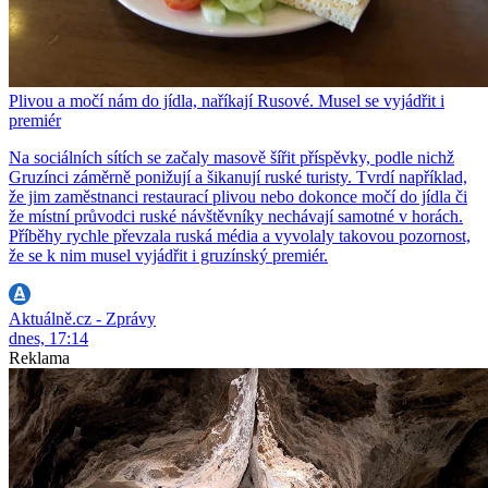
Plivou a močí nám do jídla, naříkají Rusové. Musel se vyjádřit i
premiér
Na sociálních sítích se začaly masově šířit příspěvky, podle nichž
Gruzínci záměrně ponižují a šikanují ruské turisty. Tvrdí například,
že jim zaměstnanci restaurací plivou nebo dokonce močí do jídla či
že místní průvodci ruské návštěvníky nechávají samotné v horách.
Příběhy rychle převzala ruská média a vyvolaly takovou pozornost,
že se k nim musel vyjádřit i gruzínský premiér.
Aktuálně.cz - Zprávy
dnes, 17:14
Reklama