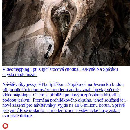
Videomapping i pulzující srdcová chodba. Jeskyně Na Špičáku
chystá modernizaci
Návštěvníky jeskyně Na Špičáku u Supíkovic na Jesenicku budou
při prohlídkách doprovázet moderní audiovizuální prvky včetně
videomappingu. Cílem je přiblížit poutavým způsobem historii a
podobu jeskyní. Proměna prohlídkového okruhu, jehož součástí je i
nové zázemí pro návštěvníky, vyjde na 18,6 milionu korun. Správě
jeskyní ČR se podařilo na modernizaci návštěvnické trasy získat
evropské dotace.