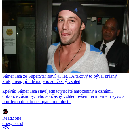
Sámer Issa ze SuperStar slaví 41 let. „A takový to býval krásný
kluk,“ reagují lidé na jeho současný vzhled
Zpěvák Sámer Issa slaví jednačtyřicáté narozeniny a oznámil
dokonce zásnuby. Jeho současný vzhled ovšem na internetu vyvolal
bouřlivou debatu o stopách minulosti.
ReadZone
dnes, 16:53