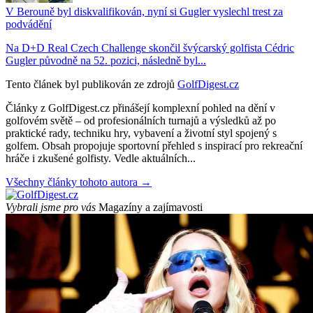
V Berouně byl diskvalifikován, nyní si Gugler vyslechl trest za
podvádění
Na D+D Real Czech Challenge skončil švýcarský golfista Cédric
Gugler původně na 52. pozici, následně byl...
Tento článek byl publikován ze zdrojů
GolfDigest.cz
Články z GolfDigest.cz přinášejí komplexní pohled na dění v
golfovém světě – od profesionálních turnajů a výsledků až po
praktické rady, techniku hry, vybavení a životní styl spojený s
golfem. Obsah propojuje sportovní přehled s inspirací pro rekreační
hráče i zkušené golfisty. Vedle aktuálních...
Všechny články tohoto autora →
Vybrali jsme pro vás
Magazíny a zajímavosti