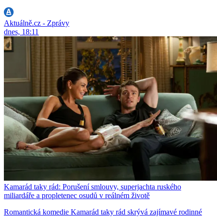
Aktuálně.cz - Zprávy
dnes, 18:11
Kamarád taky rád: Porušení smlouvy, superjachta ruského
miliardáře a propletenec osudů v reálném životě
Romantická komedie Kamarád taky rád skrývá zajímavé rodinné