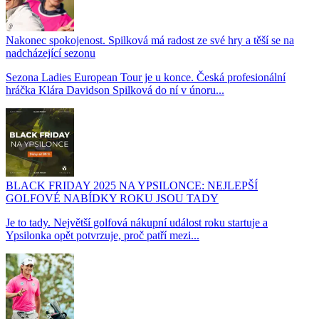
Nakonec spokojenost. Spilková má radost ze své hry a těší se na
nadcházející sezonu
Sezona Ladies European Tour je u konce. Česká profesionální
hráčka Klára Davidson Spilková do ní v únoru...
BLACK FRIDAY 2025 NA YPSILONCE: NEJLEPŠÍ
GOLFOVÉ NABÍDKY ROKU JSOU TADY
Je to tady. Největší golfová nákupní událost roku startuje a
Ypsilonka opět potvrzuje, proč patří mezi...