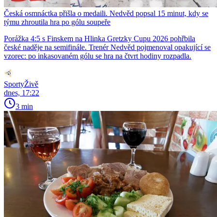
Česká osmnáctka přišla o medaili. Nedvěd popsal 15 minut, kdy se
týmu zhroutila hra po gólu soupeře
Porážka 4:5 s Finskem na Hlinka Gretzky Cupu 2026 pohřbila
české naděje na semifinále. Trenér Nedvěd pojmenoval opakující se
vzorec: po inkasovaném gólu se hra na čtvrt hodiny rozpadla.
SportyŽivě
dnes, 17:22
3 min