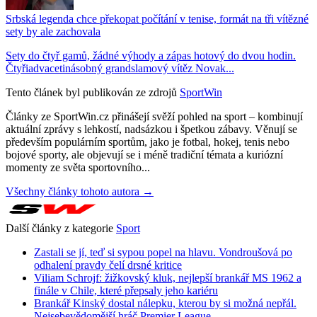
Srbská legenda chce překopat počítání v tenise, formát na tři vítězné
sety by ale zachovala
Sety do čtyř gamů, žádné výhody a zápas hotový do dvou hodin.
Čtyřiadvacetinásobný grandslamový vítěz Novak...
Tento článek byl publikován ze zdrojů
SportWin
Články ze SportWin.cz přinášejí svěží pohled na sport – kombinují
aktuální zprávy s lehkostí, nadsázkou i špetkou zábavy. Věnují se
především populárním sportům, jako je fotbal, hokej, tenis nebo
bojové sporty, ale objevují se i méně tradiční témata a kuriózní
momenty ze světa sportovního...
Všechny články tohoto autora →
Další články z kategorie
Sport
Zastali se jí, teď si sypou popel na hlavu. Vondroušová po
odhalení pravdy čelí drsné kritice
Viliam Schrojf: žižkovský kluk, nejlepší brankář MS 1962 a
finále v Chile, které přepsaly jeho kariéru
Brankář Kinský dostal nálepku, kterou by si možná nepřál.
Nejsebevědomější hráč Premier League