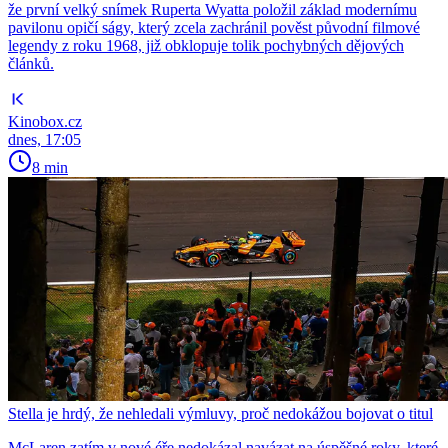
že první velký snímek Ruperta Wyatta položil základ modernímu
pavilonu opičí ságy, který zcela zachránil pověst původní filmové
legendy z roku 1968, již obklopuje tolik pochybných dějových
článků.
Kinobox.cz
dnes, 17:05
8 min
Stella je hrdý, že nehledali výmluvy, proč nedokážou bojovat o titul
McLaren zatím v nové éře nedokázal navázat na úspěšné roky, které