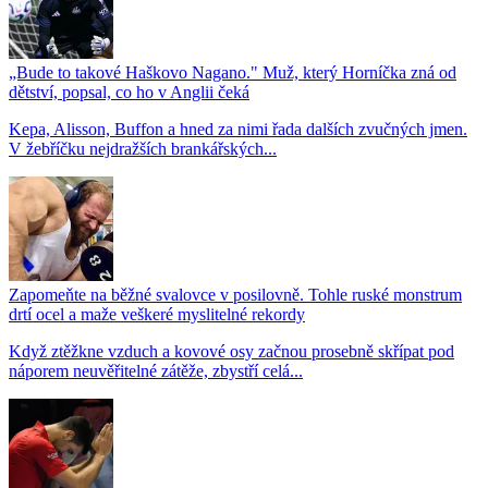
„Bude to takové Haškovo Nagano." Muž, který Horníčka zná od
dětství, popsal, co ho v Anglii čeká
Kepa, Alisson, Buffon a hned za nimi řada dalších zvučných jmen.
V žebříčku nejdražších brankářských...
Zapomeňte na běžné svalovce v posilovně. Tohle ruské monstrum
drtí ocel a maže veškeré myslitelné rekordy
Když ztěžkne vzduch a kovové osy začnou prosebně skřípat pod
náporem neuvěřitelné zátěže, zbystří celá...