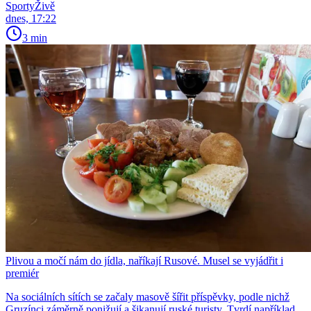
SportyŽivě
dnes, 17:22
3 min
Plivou a močí nám do jídla, naříkají Rusové. Musel se vyjádřit i
premiér
Na sociálních sítích se začaly masově šířit příspěvky, podle nichž
Gruzínci záměrně ponižují a šikanují ruské turisty. Tvrdí například,