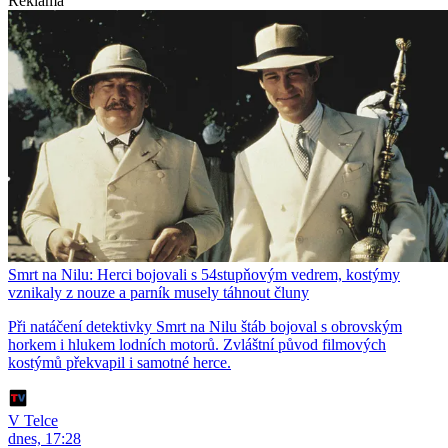
Reklama
Smrt na Nilu: Herci bojovali s 54stupňovým vedrem, kostýmy
vznikaly z nouze a parník musely táhnout čluny
Při natáčení detektivky Smrt na Nilu štáb bojoval s obrovským
horkem i hlukem lodních motorů. Zvláštní původ filmových
kostýmů překvapil i samotné herce.
V Telce
dnes, 17:28