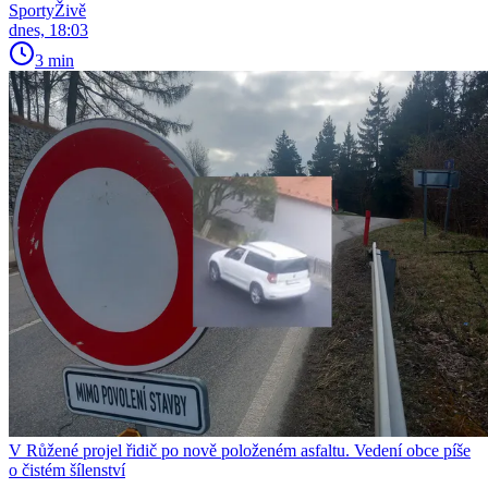
SportyŽivě
dnes, 18:03
3 min
V Růžené projel řidič po nově položeném asfaltu. Vedení obce píše
o čistém šílenství