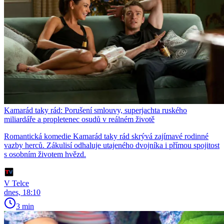
Kamarád taky rád: Porušení smlouvy, superjachta ruského
miliardáře a propletenec osudů v reálném životě
Romantická komedie Kamarád taky rád skrývá zajímavé rodinné
vazby herců. Zákulisí odhaluje utajeného dvojníka i přímou spojitost
s osobním životem hvězd.
V Telce
dnes, 18:10
3 min