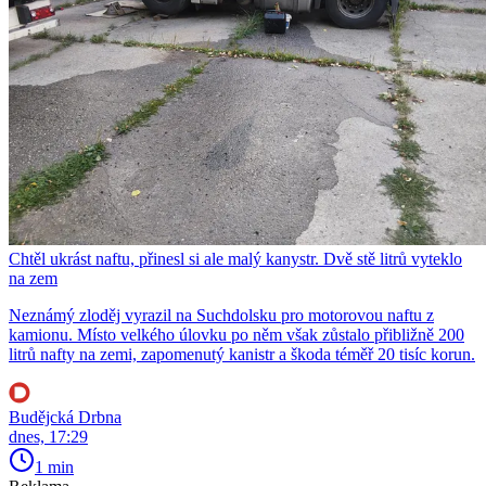
Chtěl ukrást naftu, přinesl si ale malý kanystr. Dvě stě litrů vyteklo
na zem
Neznámý zloděj vyrazil na Suchdolsku pro motorovou naftu z
kamionu. Místo velkého úlovku po něm však zůstalo přibližně 200
litrů nafty na zemi, zapomenutý kanistr a škoda téměř 20 tisíc korun.
Budějcká Drbna
dnes, 17:29
1 min