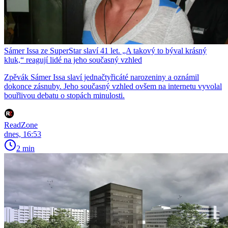
Sámer Issa ze SuperStar slaví 41 let. „A takový to býval krásný
kluk,“ reagují lidé na jeho současný vzhled
Zpěvák Sámer Issa slaví jednačtyřicáté narozeniny a oznámil
dokonce zásnuby. Jeho současný vzhled ovšem na internetu vyvolal
bouřlivou debatu o stopách minulosti.
ReadZone
dnes, 16:53
2 min