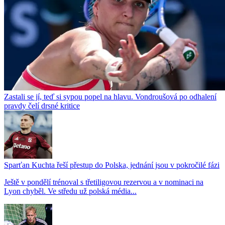
Zastali se jí, teď si sypou popel na hlavu. Vondroušová po odhalení
pravdy čelí drsné kritice
Sparťan Kuchta řeší přestup do Polska, jednání jsou v pokročilé fázi
Ještě v pondělí trénoval s třetiligovou rezervou a v nominaci na
Lyon chyběl. Ve středu už polská média...