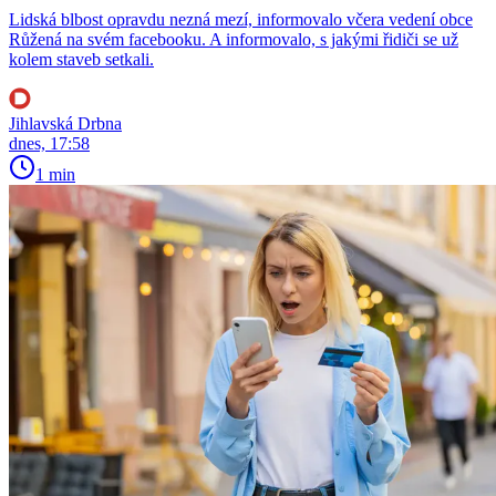
Lidská blbost opravdu nezná mezí, informovalo včera vedení obce
Růžená na svém facebooku. A informovalo, s jakými řidiči se už
kolem staveb setkali.
Jihlavská Drbna
dnes, 17:58
1 min