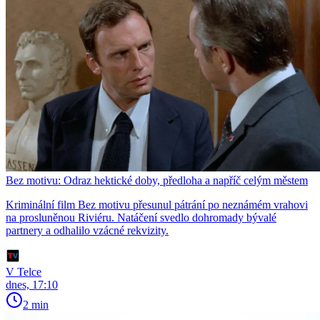
Bez motivu: Odraz hektické doby, předloha a napříč celým městem
Kriminální film Bez motivu přesunul pátrání po neznámém vrahovi
na prosluněnou Riviéru. Natáčení svedlo dohromady bývalé
partnery a odhalilo vzácné rekvizity.
V Telce
dnes, 17:10
2 min