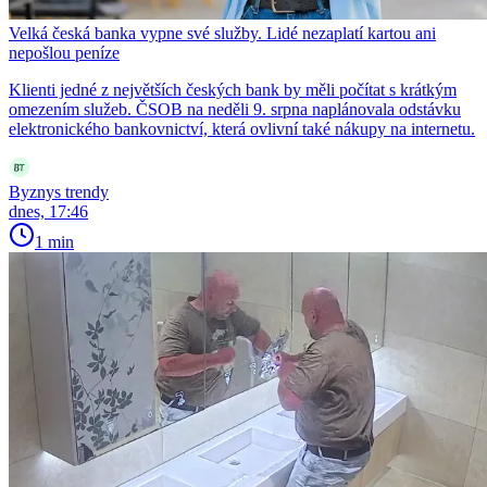
Velká česká banka vypne své služby. Lidé nezaplatí kartou ani
nepošlou peníze
Klienti jedné z největších českých bank by měli počítat s krátkým
omezením služeb. ČSOB na neděli 9. srpna naplánovala odstávku
elektronického bankovnictví, která ovlivní také nákupy na internetu.
Byznys trendy
dnes, 17:46
1 min