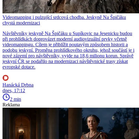
Videomapping i pulzující srdcová chodba. Jeskyně Na Špičáku
chystá modernizaci
Návštěvníky jeskyně Na Špičáku u Supíkovic na Jesenicku budou
při prohlídkách doprovázet moderní audiovizuální prvky včetně
videomappingu. Cílem je přiblížit poutavým způsobem historii a
podobu jeskyní. Proměna prohlídkového okruhu, jehož součástí je i
nové zázemí pro návštěvníky, vyjde na 18,6 milionu korun. Správě
jeskyní ČR se podařilo na modernizaci návštěvnické trasy získat
evropské dotace.
Hanácká Drbna
dnes, 17:12
2 min
Reklama