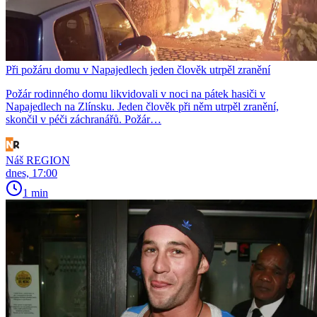
Při požáru domu v Napajedlech jeden člověk utrpěl zranění
Požár rodinného domu likvidovali v noci na pátek hasiči v
Napajedlech na Zlínsku. Jeden člověk při něm utrpěl zranění,
skončil v péči záchranářů. Požár…
Náš REGION
dnes, 17:00
1 min