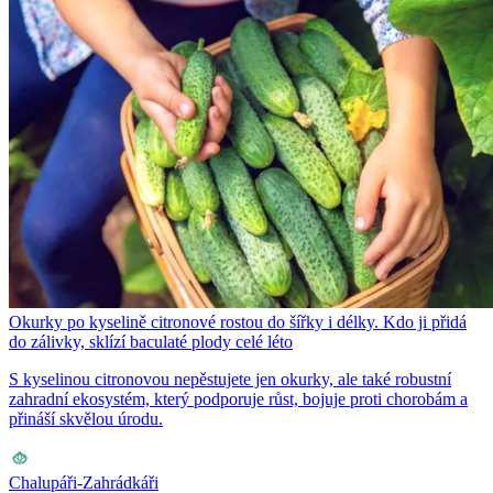
Okurky po kyselině citronové rostou do šířky i délky. Kdo ji přidá
do zálivky, sklízí baculaté plody celé léto
S kyselinou citronovou nepěstujete jen okurky, ale také robustní
zahradní ekosystém, který podporuje růst, bojuje proti chorobám a
přináší skvělou úrodu.
Chalupáři-Zahrádkáři