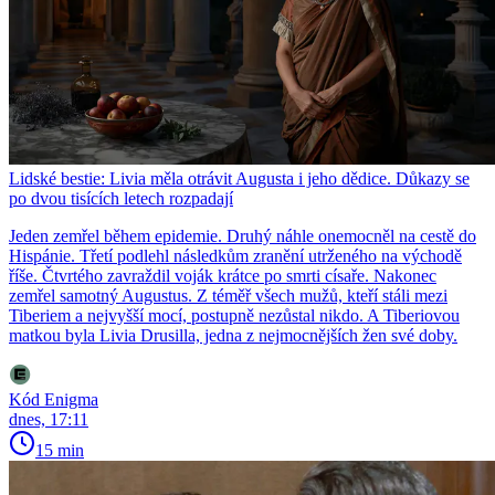
Lidské bestie: Livia měla otrávit Augusta i jeho dědice. Důkazy se
po dvou tisících letech rozpadají
Jeden zemřel během epidemie. Druhý náhle onemocněl na cestě do
Hispánie. Třetí podlehl následkům zranění utrženého na východě
říše. Čtvrtého zavraždil voják krátce po smrti císaře. Nakonec
zemřel samotný Augustus. Z téměř všech mužů, kteří stáli mezi
Tiberiem a nejvyšší mocí, postupně nezůstal nikdo. A Tiberiovou
matkou byla Livia Drusilla, jedna z nejmocnějších žen své doby.
Kód Enigma
dnes, 17:11
15 min