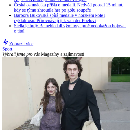
Česká osmnáctka přišla o medaili. Nedvěd popsal 15 minut,
kdy se týmu zhroutila hra po gólu soupeře
Barbora Bukovská sbírá medaile v horském kole i
cyklokrosu. Přirovnávají ji k van der Poelovi
Stella je hrdý, že nehledali výmluvy, proč nedokážou bojovat
o titul
Zobrazit více
Sport
Vybrali jsme pro vás
Magazíny a zajímavosti