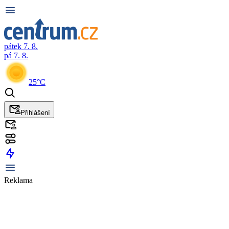
pátek 7. 8.
pá 7. 8.
25°C
Přihlášení
Reklama