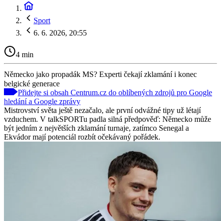
Sport
6. 6. 2026, 20:55
4 min
Německo jako propadák MS? Experti čekají zklamání i konec
belgické generace
Přidejte si obsah Centrum.cz do oblíbených zdrojů pro Google
hledání a Google zprávy
Mistrovství světa ještě nezačalo, ale první odvážné tipy už létají
vzduchem. V talkSPORTu padla silná předpověď: Německo může
být jedním z největších zklamání turnaje, zatímco Senegal a
Ekvádor mají potenciál rozbít očekávaný pořádek.