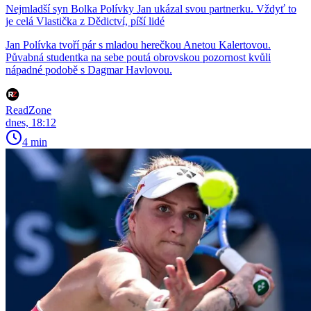
Nejmladší syn Bolka Polívky Jan ukázal svou partnerku. Vždyť to
je celá Vlastička z Dědictví, píší lidé
Jan Polívka tvoří pár s mladou herečkou Anetou Kalertovou.
Půvabná studentka na sebe poutá obrovskou pozornost kvůli
nápadné podobě s Dagmar Havlovou.
ReadZone
dnes, 18:12
4 min