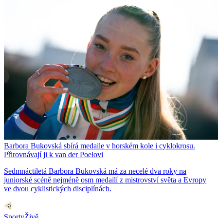
Barbora Bukovská sbírá medaile v horském kole i cyklokrosu.
Přirovnávají ji k van der Poelovi
Sedmnáctiletá Barbora Bukovská má za necelé dva roky na
juniorské scéně nejméně osm medailí z mistrovství světa a Evropy
ve dvou cyklistických disciplínách.
SportyŽivě