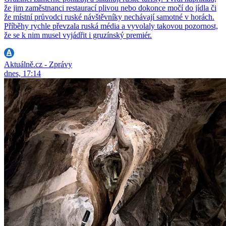
že jim zaměstnanci restaurací plivou nebo dokonce močí do jídla či
že místní průvodci ruské návštěvníky nechávají samotné v horách.
Příběhy rychle převzala ruská média a vyvolaly takovou pozornost,
že se k nim musel vyjádřit i gruzínský premiér.
Aktuálně.cz - Zprávy
dnes, 17:14