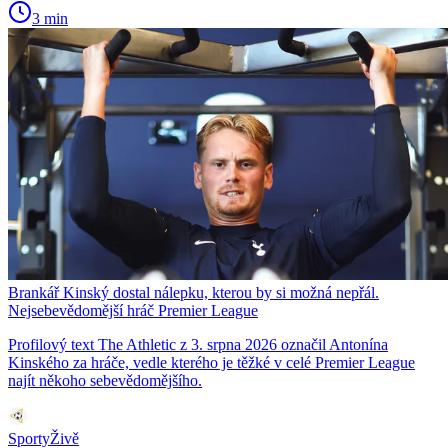
3 min
Brankář Kinský dostal nálepku, kterou by si možná nepřál.
Nejsebevědomější hráč Premier League
Profilový text The Athletic z 3. srpna 2026 označil Antonína
Kinského za hráče, vedle kterého je těžké v celé Premier League
najít někoho sebevědomějšího.
SportyŽivě