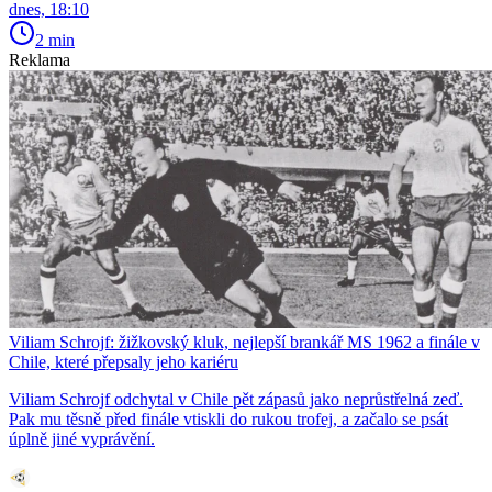
dnes, 18:10
2 min
Reklama
Viliam Schrojf: žižkovský kluk, nejlepší brankář MS 1962 a finále v
Chile, které přepsaly jeho kariéru
Viliam Schrojf odchytal v Chile pět zápasů jako neprůstřelná zeď.
Pak mu těsně před finále vtiskli do rukou trofej, a začalo se psát
úplně jiné vyprávění.