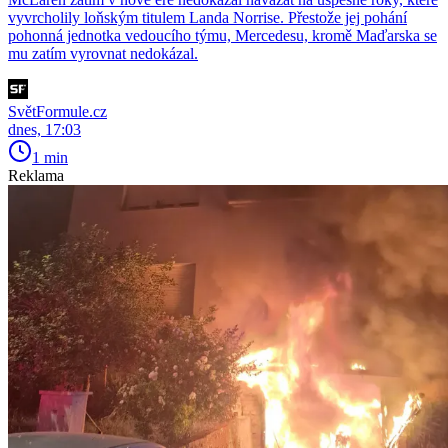
vyvrcholily loňským titulem Landa Norrise. Přestože jej pohání
pohonná jednotka vedoucího týmu, Mercedesu, kromě Maďarska se
mu zatím vyrovnat nedokázal.
SvětFormule.cz
dnes, 17:03
1 min
Reklama