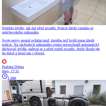
Neteklo mýdlo, tak dal pěstí zrcadlu. Policie hledá vandala ze
smíchovského nákupáku
Svoje nervy neumí ovládat muž, kterého teď kvůli tomu hledá
policie. Na záchodech nákupního centra nerozchodil automatický
dávkovač mýdla, naštval se a pěstí rozbil zrcadlo. Jenže škoda jde
do tisíců a hrozí mu i vězení.
Pražská Drbna
dnes, 17:31
1 min