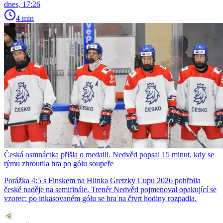
dnes, 17:26
4 min
Česká osmnáctka přišla o medaili. Nedvěd popsal 15 minut, kdy se
týmu zhroutila hra po gólu soupeře
Porážka 4:5 s Finskem na Hlinka Gretzky Cupu 2026 pohřbila
české naděje na semifinále. Trenér Nedvěd pojmenoval opakující se
vzorec: po inkasovaném gólu se hra na čtvrt hodiny rozpadla.