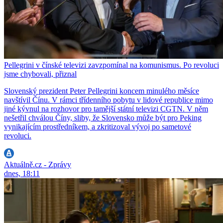
Pellegrini v čínské televizi zavzpomínal na komunismus. Po revoluci
jsme chybovali, přiznal
Slovenský prezident Peter Pellegrini koncem minulého měsíce
navštívil Čínu. V rámci třídenního pobytu v lidové republice mimo
jiné kývnul na rozhovor pro tamější státní televizi CGTN. V něm
nešetřil chválou Číny, sliby, že Slovensko může být pro Peking
vynikajícím prostředníkem, a zkritizoval vývoj po sametové
revoluci.
Aktuálně.cz - Zprávy
dnes, 18:11