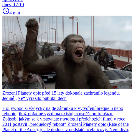
dnes, 17:10
4 min
Zrození Planety opic před 15 lety dokonale zachránilo legendu.
Jediné „Ne“ vyrazilo publiku dech
Hollywood si vždycky najde záminku k vytvoření prequelu nebo
rebootu, jímž pořádně vyždímá existující úspěšnou franšízu.
Způsob, jakým se k vrstevnaté mytologii předchozích filmů v roce
2011 postavil „prequelový reboot“ Zrození Planety opic (Rise of the
Planet of the Apes), je ale dodnes v podstatě učebnicový. Není divu,