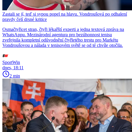
Zastali se jí, teď si sypou popel na hlavu. Vondroušová po odhalení
pravdy čelí drsné kritice
Osmačtyřicet stran, čtyři lékařští experti a jedna textová zpráva na
WhatsAppu. Mezinárodní agentura pro bezúhonnost tenisu
zveřejnila kompletní odůvodnění čtyřletého trestu pro Markétu
Vondroušovou a nálada v tenisovém světě se od té chvíle otočila.
SportWin
dnes, 18:11
2 min