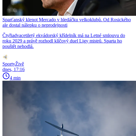
Sparťanský klenot Mercado v hledáčku velkoklubů. Od Rosického
ale dostal nálepku o neprodejnosti
Čtyřiadvacetiletý ekvádorský křídelník má na Letné smlouvu do
roku 2029 a právě rozhodl klíčový duel Ligy mistrů. Sparta ho
pouštět nehodlá.
SportyŽivě
dnes, 17:16
4 min