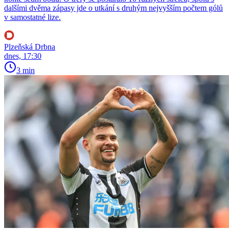
dalšími dvěma zápasy jde o utkání s druhým nejvyšším počtem gólů
v samostatné lize.
Plzeňská Drbna
dnes, 17:30
3 min