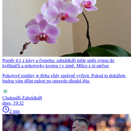
Poměr 4:1 z kávy a česneku: zahrádkáři tuhle směs sypou do
květináčů a pokojovky kvetou i v zimě. Mšice z ní utečou
Pokojové rostliny je třeba vždy správně vyživit. Pokud to dokážete,
budou vám dělat radost po opravdu dlouhá léta.
Chalupáři-Zahrádkáři
dnes, 19:32
2 min