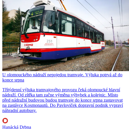
U olomouckého nádraží nepojedou tramvaje. Výluka potrvá až do
konce srpna
Třítýdenní výluka tramvajového provozu čeká olomoucké hlavní
nádraží. Od zítřka tam začne výměna výhybek a kolejnic. Místo
před nádražní budovou budou tramvaje do konce srpna zastavovat
na zastávce Kosmonautů. Do Pavloviček dopravní podnik vypraví
náhradní autobusy.
Hanácká Drbna