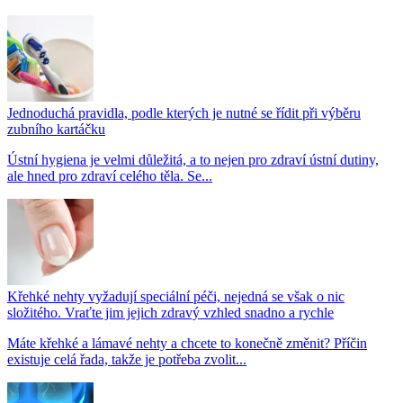
Jednoduchá pravidla, podle kterých je nutné se řídit při výběru
zubního kartáčku
Ústní hygiena je velmi důležitá, a to nejen pro zdraví ústní dutiny,
ale hned pro zdraví celého těla. Se...
Křehké nehty vyžadují speciální péči, nejedná se však o nic
složitého. Vraťte jim jejich zdravý vzhled snadno a rychle
Máte křehké a lámavé nehty a chcete to konečně změnit? Příčin
existuje celá řada, takže je potřeba zvolit...