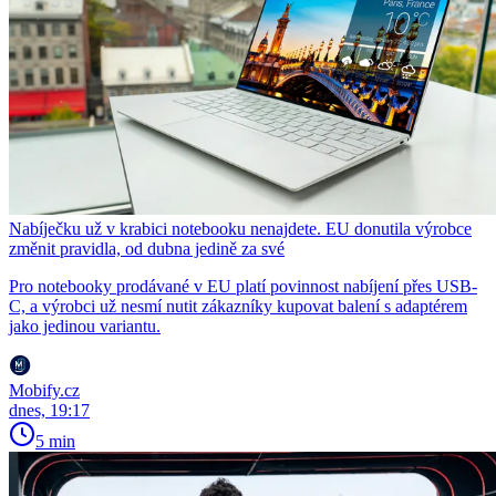
Nabíječku už v krabici notebooku nenajdete. EU donutila výrobce
změnit pravidla, od dubna jedině za své
Pro notebooky prodávané v EU platí povinnost nabíjení přes USB-
C, a výrobci už nesmí nutit zákazníky kupovat balení s adaptérem
jako jedinou variantu.
Mobify.cz
dnes, 19:17
5 min