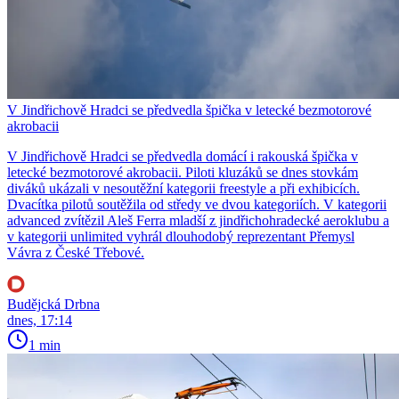
V Jindřichově Hradci se předvedla špička v letecké bezmotorové
akrobacii
V Jindřichově Hradci se předvedla domácí i rakouská špička v
letecké bezmotorové akrobacii. Piloti kluzáků se dnes stovkám
diváků ukázali v nesoutěžní kategorii freestyle a při exhibicích.
Dvacítka pilotů soutěžila od středy ve dvou kategoriích. V kategorii
advanced zvítězil Aleš Ferra mladší z jindřichohradecké aeroklubu a
v kategorii unlimited vyhrál dlouhodobý reprezentant Přemysl
Vávra z České Třebové.
Budějcká Drbna
dnes, 17:14
1 min