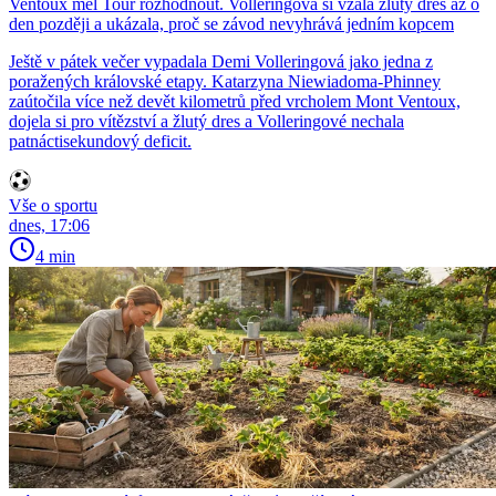
Ventoux měl Tour rozhodnout. Volleringová si vzala žlutý dres až o
den později a ukázala, proč se závod nevyhrává jedním kopcem
Ještě v pátek večer vypadala Demi Volleringová jako jedna z
poražených královské etapy. Katarzyna Niewiadoma-Phinney
zaútočila více než devět kilometrů před vrcholem Mont Ventoux,
dojela si pro vítězství a žlutý dres a Volleringové nechala
patnáctisekundový deficit.
Vše o sportu
dnes, 17:06
4 min