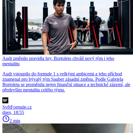
Audi změnilo pravidla hry. Bortoleto chválí nový tým i jeho
mentalitu
Audi vstoupilo do formule 1 s velkými ambicemi a jeho příchod
znamenal pro bývalý tým Sauber zásadní změnu. Podle Gabriela
Bortoleta se proměnila nejen finanční situace a technické zázemí, ale
především mentalita celého týmu.
SvětFormule.cz
dnes, 18:55
2 min