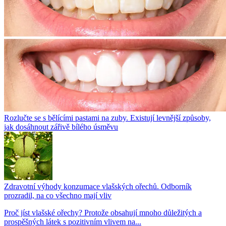
Rozlučte se s bělícími pastami na zuby. Existují levnější způsoby,
jak dosáhnout zářivě bílého úsměvu
Zdravotní výhody konzumace vlašských ořechů. Odborník
prozradil, na co všechno mají vliv
Proč jíst vlašské ořechy? Protože obsahují mnoho důležitých a
prospěšných látek s pozitivním vlivem na...