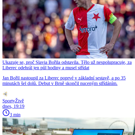
Ukazuje se, proč Slavia Bořila odstavila. Tělo už nespolupracuje, za
Liberec odehrál jen půl hodiny a musel střídat
Jan Bořil nastoupil za Liberec poprvé v základní sestavě, a po 35
minutách šel dolů. Debut v Brně skončil nuceným střídáním.
SportyŽivě
dnes, 19:19
3 min