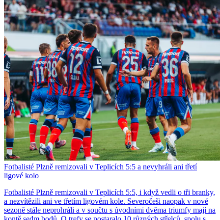
Fotbalisté Plzně remizovali v Teplicích 5:5 a nevyhráli ani třetí
ligové kolo
Fotbalisté Plzně remizovali v Teplicích 5:5, i když vedli o tři branky,
a nezvítězili ani ve třetím ligovém kole. Severočeši naopak v nové
sezoně stále neprohráli a v součtu s úvodními dvěma triumfy mají na
kontě sedm bodů. O trefy se postaralo 10 různých střelců, spolu s