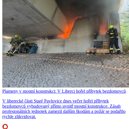
Plameny v mostní konstrukci: V Liberci hořel příbytek bezdomovců
V liberecké části Staré Pavlovice dnes večer hořel příbytek
bezdomovců vybudovaný přímo uvnitř mostní konstrukce. Zásah
profesionálních jednotek zamezil dalším škodám a požár se podařilo
rychle zlikvidovat.