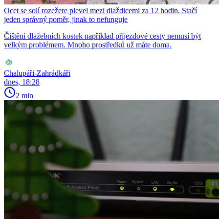
Ocet se solí rozežere plevel mezi dlaždicemi za 12 hodin. Stačí
jeden správný poměr, jinak to nefunguje
Čištění dlažebních kostek například příjezdové cesty nemusí být
velkým problémem. Mnoho prostředků už máte doma.
Chalupáři-Zahrádkáři
dnes, 18:28
2 min