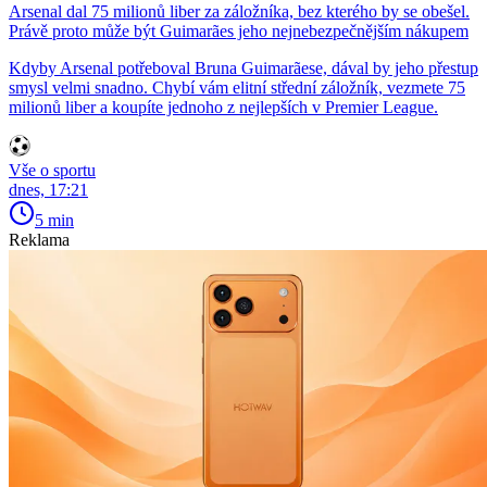
Arsenal dal 75 milionů liber za záložníka, bez kterého by se obešel.
Právě proto může být Guimarães jeho nejnebezpečnějším nákupem
Kdyby Arsenal potřeboval Bruna Guimarãese, dával by jeho přestup
smysl velmi snadno. Chybí vám elitní střední záložník, vezmete 75
milionů liber a koupíte jednoho z nejlepších v Premier League.
Vše o sportu
dnes, 17:21
5 min
Reklama