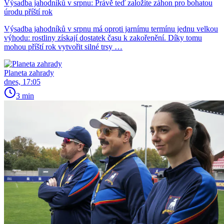
Výsadba jahodníků v srpnu: Právě teď založíte záhon pro bohatou
úrodu příští rok
Výsadba jahodníků v srpnu má oproti jarnímu termínu jednu velkou
výhodu: rostliny získají dostatek času k zakořenění. Díky tomu
mohou příští rok vytvořit silné trsy …
Planeta zahrady
dnes, 17:05
3 min