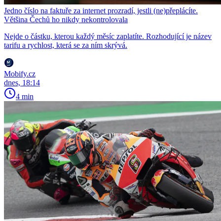
Jedno číslo na faktuře za internet prozradí, jestli (ne)přeplácíte.
Většina Čechů ho nikdy nekontrolovala
Nejde o částku, kterou každý měsíc zaplatíte. Rozhodující je název
tarifu a rychlost, která se za ním skrývá.
Mobify.cz
dnes, 18:14
4 min