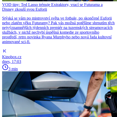
VOD tipy: Ted Lasso trénuje Extraktory, vrací se Futurama a
Disney zkouší svou Euforii
Stýská se vám po mistrovství světa ve fotbale, po skončené Euforii
nebo zlatém věku Futuramy? Pak vás možná potěšíme shrnutím těch
nejvýznamnějších týdenních premiér na tuzemských streamovacích
službách, v nichž nechybí úspěšná komedie ze sportovního
prostředí, retro novinka Ryana Murphyho nebo nová řada kultovní
animované sci-fi.
Kinobox.cz
dnes, 17:03
3 min