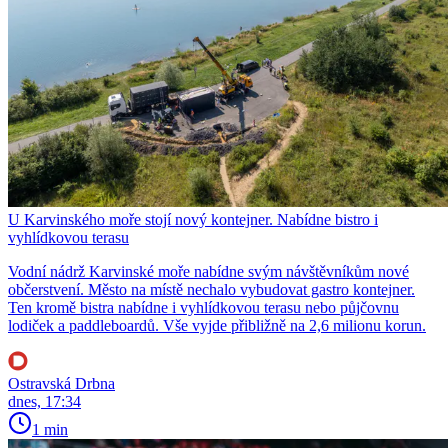
U Karvinského moře stojí nový kontejner. Nabídne bistro i
vyhlídkovou terasu
Vodní nádrž Karvinské moře nabídne svým návštěvníkům nové
občerstvení. Město na místě nechalo vybudovat gastro kontejner.
Ten kromě bistra nabídne i vyhlídkovou terasu nebo půjčovnu
lodiček a paddleboardů. Vše vyjde přibližně na 2,6 milionu korun.
Ostravská Drbna
dnes, 17:34
1 min