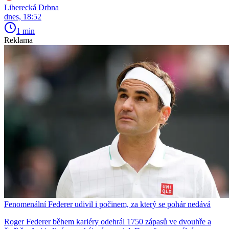
Liberecká Drbna
dnes, 18:52
1 min
Reklama
Fenomenální Federer udivil i počinem, za který se pohár nedává
Roger Federer během kariéry odehrál 1750 zápasů ve dvouhře a