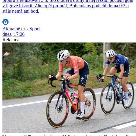
prohru a remizovali 5:5. Šlo o duel s druhým nejvyšším počtem gólů
v ligové historii. Zlín opět prohrál, Bohemians podlehl doma 0:2 a
stále nemá ani bod.
Aktuálně.cz - Sport
dnes, 17:06
Reklama