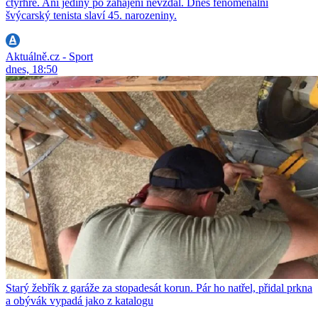
čtyřhře. Ani jediný po zahájení nevzdal. Dnes fenomenální
švýcarský tenista slaví 45. narozeniny.
Aktuálně.cz - Sport
dnes, 18:50
Starý žebřík z garáže za stopadesát korun. Pár ho natřel, přidal prkna
a obývák vypadá jako z katalogu