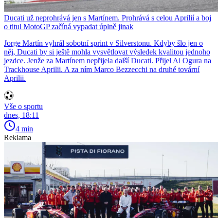
Ducati už neprohrává jen s Martínem. Prohrává s celou Aprilií a boj
o titul MotoGP začíná vypadat úplně jinak
Jorge Martín vyhrál sobotní sprint v Silverstonu. Kdyby šlo jen o
něj, Ducati by si ještě mohla vysvětlovat výsledek kvalitou jednoho
jezdce. Jenže za Martínem nepřijela další Ducati. Přijel Ai Ogura na
Trackhouse Aprilii. A za ním Marco Bezzecchi na druhé tovární
Aprilii.
Vše o sportu
dnes, 18:11
4 min
Reklama