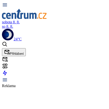
sobota 8. 8.
so 8. 8.
24°C
Přihlášení
Reklama