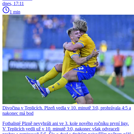
dnes, 17:11
1 min
Divočina v Teplicích. Plzeň vedla v 10. minutě 3:0, prohrávala 4:5 a
nakonec má bod
Fotbalisté Plzně nevyhráli ani ve 3. kole nového ročníku první ligy.
V Teplicích vedli už v 10. minutě 3:0, nakonec však odvraceli