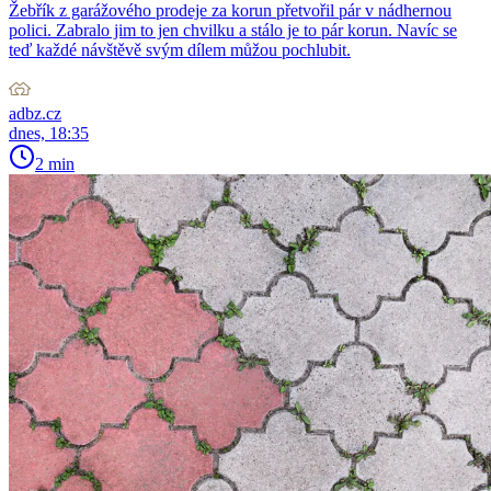
Žebřík z garážového prodeje za korun přetvořil pár v nádhernou
polici. Zabralo jim to jen chvilku a stálo je to pár korun. Navíc se
teď každé návštěvě svým dílem můžou pochlubit.
adbz.cz
dnes, 18:35
2 min