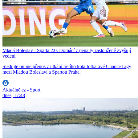
Mladá Boleslav - Sparta 2:0. Domácí z penalty zaslouženě zvyšují
vedení
Sledujte online přenos z utkání třetího kola fotbalové Chance Ligy
mezi Mladou Boleslaví a Spartou Praha.
Aktuálně.cz - Sport
dnes, 17:48