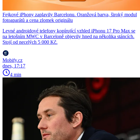
Fejkové iPhony zaplavily Barcelonu. Oranžová barva, široký modul
fotoaparátů a cena zlomek originálu
Levné androidové telefony kopírující vzhled iPhonu 17 Pro Max se
na letošním MWC v Barceloně objevily hned na několika stáncích.
Stojí od necelých 5 000 Kč.
Mobify.cz
dnes, 17:17
4 min