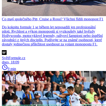
Co mají společného Pitt, Cruise a Rossi? Všichni řídili monopost F1
Do kokpitu formule 1 se během let neposadili jen profesionální
piloti. Rychlost a výkon monopostů si vyzkoušely také hvězdy
Hollywoodu, motocyklové legendy, rallyoví šampioni nebo úspěšní
závodníci z jiných disciplín. Podívejte se na známé osobnosti, které
dostaly jedinečnou příležitost usednout za volant monopostu F1.
SvětFormule.cz
dnes, 18:09
9 min