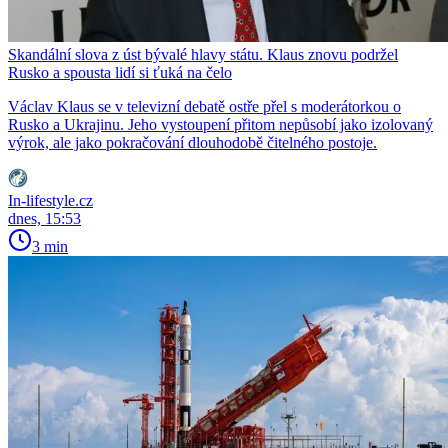
Skandální slova z úst bývalé hlavy státu. Klaus znovu podržel
Rusko a spousta lidí si ťuká na čelo
Václav Klaus se v televizní debatě ostře přel s moderátorkou o
Rusko a Ukrajinu. Jeho vystoupení přitom nepůsobí jako izolovaný
výrok, ale jako pokračování dlouhodobě čitelného postoje.
In-lifestyle.cz
dnes, 15:53
3 min