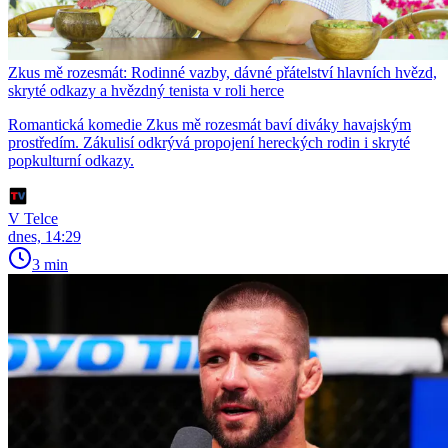
Zkus mě rozesmát: Rodinné vazby, dávné přátelství hlavních hvězd,
skryté odkazy a hvězdný tenista v roli herce
Romantická komedie Zkus mě rozesmát baví diváky havajským
prostředím. Zákulisí odkrývá propojení hereckých rodin i skryté
popkulturní odkazy.
V Telce
dnes, 14:29
3 min