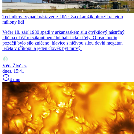
Technikovi vypadl nástavec z klíče. Za okamžik ohrozil raketou
miliony lidí
Večer 18. září 1980 spadl v arkansaském silu čtyřkilový nástrčný
klíč na plášť mezikontinentální balistické střely. O osm hodin
později bylo silo zničeno, hlavice s ničivou silou devíti megatun
ležela v příkopu a jeden člověk byl mrtvý.
VědaŽivě.cz
dnes, 15:41
4 min