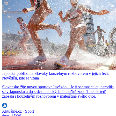
Japonka pobláznila Slováky kouzelným rozhovorem v jejich řeči.
Nevěděli, kde se vzala
Slovensko žije novou sportovní hvězdou. Je jí sedmnáct let, narodila
se v Japonsku a do srdcí atletických fanoušků zpod Tater se teď
zapsala i kouzelným rozhovorem v mateřštině svého otce.
Aktuálně.cz - Sport
dnes, 15:26