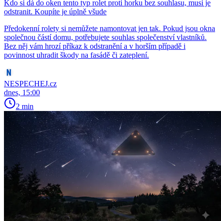
Kdo si dá do oken tento typ rolet proti horku bez souhlasu, musí je
odstranit. Koupíte je úplně všude
Předokenní rolety si nemůžete namontovat jen tak. Pokud jsou okna
společnou částí domu, potřebujete souhlas společenství vlastníků.
Bez něj vám hrozí příkaz k odstranění a v horším případě i
povinnost uhradit škody na fasádě či zateplení.
NESPECHEJ.cz
dnes, 15:00
2 min