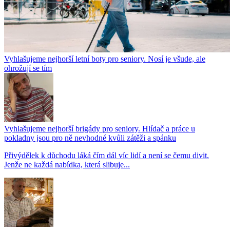
Vyhlašujeme nejhorší letní boty pro seniory. Nosí je všude, ale
ohrožují se tím
Vyhlašujeme nejhorší brigády pro seniory. Hlídač a práce u
pokladny jsou pro ně nevhodné kvůli zátěži a spánku
Přivýdělek k důchodu láká čím dál víc lidí a není se čemu divit.
Jenže ne každá nabídka, která slibuje...