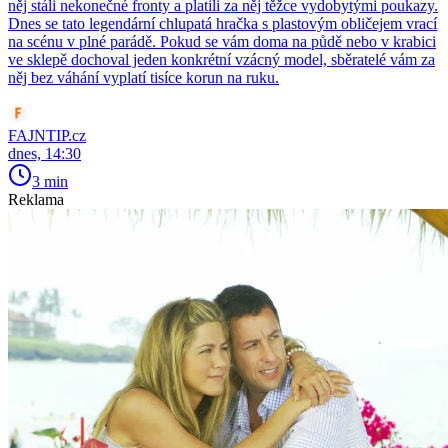
něj stáli nekonečné fronty a platili za něj těžce vydobytými poukazy.
Dnes se tato legendární chlupatá hračka s plastovým obličejem vrací
na scénu v plné parádě. Pokud se vám doma na půdě nebo v krabici
ve sklepě dochoval jeden konkrétní vzácný model, sběratelé vám za
něj bez váhání vyplatí tisíce korun na ruku.
FAJNTIP.cz
dnes, 14:30
3 min
Reklama