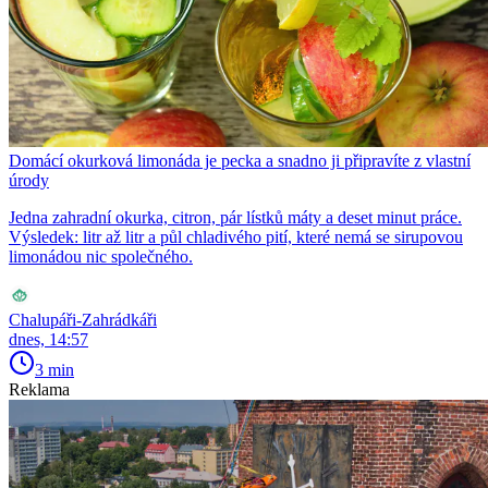
Domácí okurková limonáda je pecka a snadno ji připravíte z vlastní
úrody
Jedna zahradní okurka, citron, pár lístků máty a deset minut práce.
Výsledek: litr až litr a půl chladivého pití, které nemá se sirupovou
limonádou nic společného.
Chalupáři-Zahrádkáři
dnes, 14:57
3 min
Reklama