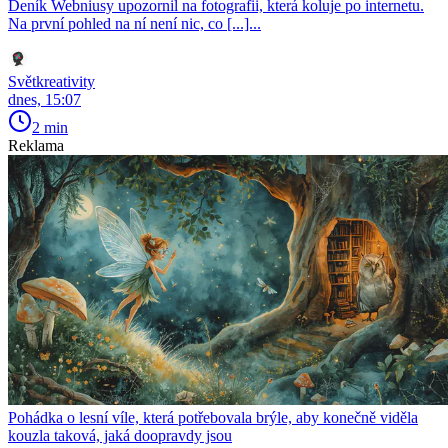
Deník Webniusy upozornil na fotografii, která koluje po internetu.
Na první pohled na ní není nic, co [...]...
Světkreativity
dnes, 15:07
2 min
Reklama
Pohádka o lesní víle, která potřebovala brýle, aby konečně viděla
kouzla taková, jaká doopravdy jsou