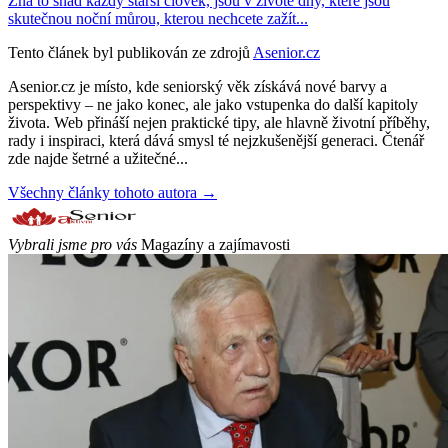
Zná to snad každý starší člověk, jsou v životě dny, které jsou
skutečnou noční můrou, kterou nechcete zažít...
Tento článek byl publikován ze zdrojů
Asenior.cz
Asenior.cz je místo, kde seniorský věk získává nové barvy a
perspektivy – ne jako konec, ale jako vstupenka do další kapitoly
života. Web přináší nejen praktické tipy, ale hlavně životní příběhy,
rady i inspiraci, která dává smysl té nejzkušenější generaci. Čtenář
zde najde šetrné a užitečné...
Všechny články tohoto autora →
Vybrali jsme pro vás
Magazíny a zajímavosti