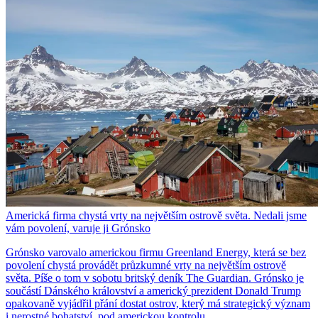
Americká firma chystá vrty na největším ostrově světa. Nedali jsme
vám povolení, varuje ji Grónsko
Grónsko varovalo americkou firmu Greenland Energy, která se bez
povolení chystá provádět průzkumné vrty na největším ostrově
světa. Píše o tom v sobotu britský deník The Guardian. Grónsko je
součástí Dánského království a americký prezident Donald Trump
opakovaně vyjádřil přání dostat ostrov, který má strategický význam
i nerostné bohatství, pod americkou kontrolu.