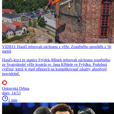
VIDEO: Hasiči trénovali záchranu z věže. Zraněného spouštěli z 50
metrů
Hasiči-lezci ze stanice Frýdek-Místek trénovali záchranu zraněného
ze Svatojánské věže kostela sv. Jana Křtitele ve Frýdku. Podobná
cvičení, která je mají připravit na komplikované zásahy, absolvují
pravidelně.
Ostravská Drbna
dnes, 14:53
1 min