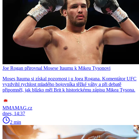
Joe Rogan přirovnal Mosese Itaumu k Mikeu Tysonovi
Moses Itauma si získal pozornost i u Joea Rogana. Komentátor UFC
vyzdvihl rychlost mladého bojovníka těžké váhy a při debatě
připomněl, jak blízko měl Brit k historickému zápisu Mikea Tysona.
MMAMAG.cz
dnes, 14:37
2 min