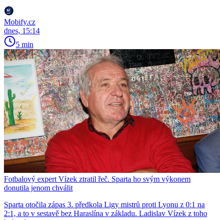
Mobify.cz
dnes, 15:14
5 min
Fotbalový expert Vízek ztratil řeč. Sparta ho svým výkonem
donutila jenom chválit
Sparta otočila zápas 3. předkola Ligy mistrů proti Lyonu z 0:1 na
2:1, a to v sestavě bez Haraslína v základu. Ladislav Vízek z toho