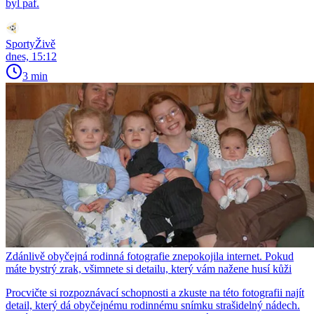
byl paf.
SportyŽivě
dnes, 15:12
3 min
Zdánlivě obyčejná rodinná fotografie znepokojila internet. Pokud
máte bystrý zrak, všimnete si detailu, který vám nažene husí kůži
Procvičte si rozpoznávací schopnosti a zkuste na této fotografii najít
detail, který dá obyčejnému rodinnému snímku strašidelný nádech.