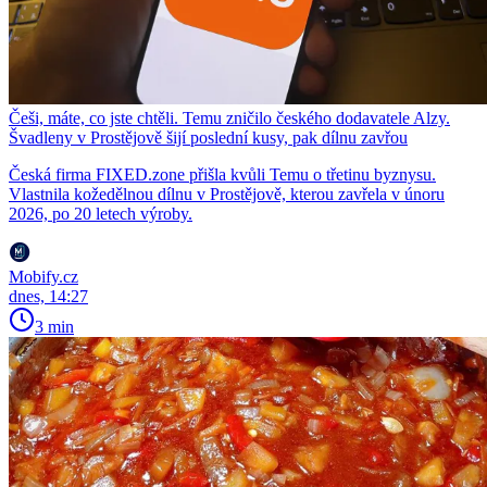
Češi, máte, co jste chtěli. Temu zničilo českého dodavatele Alzy.
Švadleny v Prostějově šijí poslední kusy, pak dílnu zavřou
Česká firma FIXED.zone přišla kvůli Temu o třetinu byznysu.
Vlastnila kožedělnou dílnu v Prostějově, kterou zavřela v únoru
2026, po 20 letech výroby.
Mobify.cz
dnes, 14:27
3 min