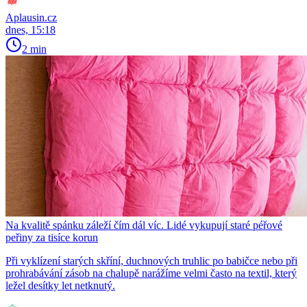
Aplausin.cz
dnes, 15:18
2 min
Na kvalitě spánku záleží čím dál víc. Lidé vykupují staré péřové
peřiny za tisíce korun
Při vyklízení starých skříní, duchnových truhlic po babičce nebo při
prohrabávání zásob na chalupě narážíme velmi často na textil, který
ležel desítky let netknutý.