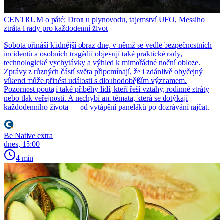
CENTRUM o páté: Dron u plynovodu, tajemství UFO, Messiho
ztráta i rady pro každodenní život
Sobota přináší klidnější obraz dne, v němž se vedle bezpečnostních
incidentů a osobních tragédií objevují také praktické rady,
technologické vychytávky a výhled k mimořádné noční obloze.
Zprávy z různých částí světa připomínají, že i zdánlivě obyčejný
víkend může přinést události s dlouhodobějším významem.
Pozornost poutají také příběhy lidí, kteří řeší vztahy, rodinné ztráty
nebo tlak veřejnosti. A nechybí ani témata, která se dotýkají
každodenního života — od vytápění paneláků po dozrávání rajčat.
Be Native extra
dnes, 15:00
4 min