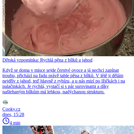
Dětská vzpomínka: Rychlá pěna z bílků a jahod
Když se doma v misce sejde čerstvé ovoce a já nechci zapínat
troubu, přichází na řadu právě tahle pěna z bílků. V létě ji dělám
nejdřív z jahod, teď hlavně z rybízu, a u nás mizí po lžičkách i na
palačinkách. Je rychlá, vystačí si s pár surovinami a díky
našlehaným bílkům má lehkou, nadýchanou strukturu.
Cooky.cz
dnes, 15:28
4 min