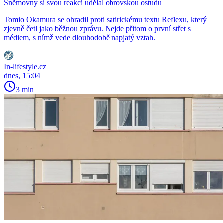
Sněmovny si svou reakcí udělal obrovskou ostudu
Tomio Okamura se ohradil proti satirickému textu Reflexu, který
zjevně četl jako běžnou zprávu. Nejde přitom o první střet s
médiem, s nímž vede dlouhodobě napjatý vztah.
In-lifestyle.cz
dnes, 15:04
3 min