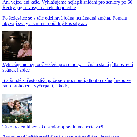
Ani vejce, ani kaše. Vyhlašujeme nejlepší snídani pro seniory po 60.
Řecký jogurt zasytí na celé dopoledne
Po šedesátce se v těle odehrává jedna nenápadná změna. Pomalu
ubývají svaly a s nimi i pořádný kus síly a...
Vyhlašujeme nejhorší večeře pro seniory. Tučná a slaná jídla ovlivní
spánek i srdce
Starší lidé si často stěžují, že se v noci budí, dlouho usínají nebo se
ráno probouzejí vyčerpaní, jako by...
Takový den blbec jako senior opravdu nechcete zažít