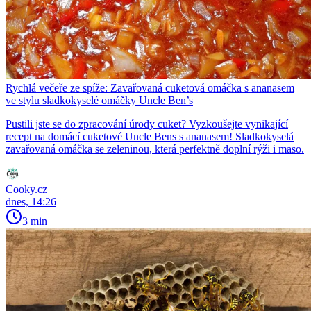
Rychlá večeře ze spíže: Zavařovaná cuketová omáčka s ananasem
ve stylu sladkokyselé omáčky Uncle Ben’s
Pustili jste se do zpracování úrody cuket? Vyzkoušejte vynikající
recept na domácí cuketové Uncle Bens s ananasem! Sladkokyselá
zavařovaná omáčka se zeleninou, která perfektně doplní rýži i maso.
Cooky.cz
dnes, 14:26
3 min