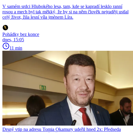
V samém srdci Hlubokého lesa, tam, kde se kapradí lesklo ranní
rosou a mech byl tak měkký, že by si na něm člověk nejraději ustlal
celý život, žila lesní víla jménem Líra.
Pohádky bez konce
dnes, 15:05
11 min
Drsný vtip na adresu Tomia Okamury udeřil hned 2x: Předseda