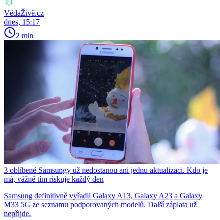
VědaŽivě.cz
dnes, 15:17
2 min
3 oblíbené Samsungy už nedostanou ani jednu aktualizaci. Kdo je
má, vážně tím riskuje každý den
Samsung definitivně vyřadil Galaxy A13, Galaxy A23 a Galaxy
M33 5G ze seznamu podporovaných modelů. Další záplata už
nepřijde.