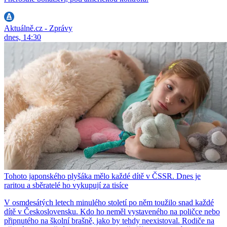
Aktuálně.cz - Zprávy
dnes, 14:30
Tohoto japonského plyšáka mělo každé dítě v ČSSR. Dnes je
raritou a sběratelé ho vykupují za tisíce
V osmdesátých letech minulého století po něm toužilo snad každé
dítě v Československu. Kdo ho neměl vystaveného na poličce nebo
připnutého na školní brašně, jako by tehdy neexistoval. Rodiče na