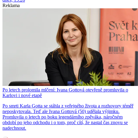
Reklama
Po letech prolomila mlčení: Ivana Gottová otevřeně promluvila o
Karlovi i nové etapě
Po smrti Karla Gotta se stáhla z veřejného života a rozhovory téměř
neposkytovala. Teď ale Ivana Gottová (50) udělala výjimku.
Promluvila o letech po boku legendárního zpěváka, náročném
období po jeho odchodu i o tom, proč cítí, že nastal čas znovu se
nadechnout.