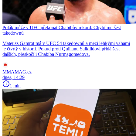
Polák může v UFC překonat Chabibův rekord. Chybí mu šest
takedownů
Mateusz Gamrot má v UFC 54 takedownů a mezi lehkými vahami
je čtvrtý v historii. Pokud proti Quillanu Salkilldovi přidá šest
dalších, přeskočí i Chabiba Nurmagomedova.
MMAMAG.cz
dnes, 14:29
1 min