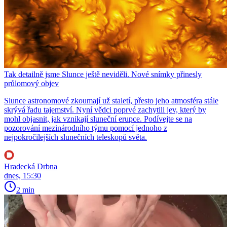
Tak detailně jsme Slunce ještě neviděli. Nové snímky přinesly
průlomový objev
Slunce astronomové zkoumají už staletí, přesto jeho atmosféra stále
skrývá řadu tajemství. Nyní vědci poprvé zachytili jev, který by
mohl objasnit, jak vznikají sluneční erupce. Podívejte se na
pozorování mezinárodního týmu pomocí jednoho z
nejpokročilejších slunečních teleskopů světa.
Hradecká Drbna
dnes, 15:30
2 min