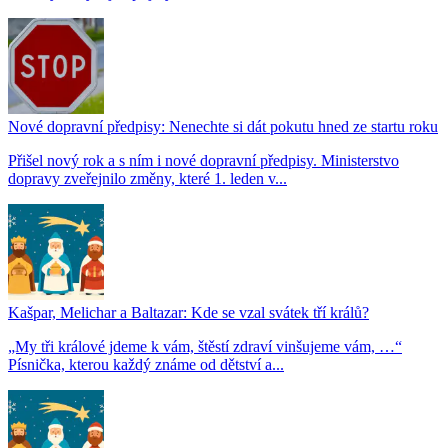
Nové dopravní předpisy: Nenechte si dát pokutu hned ze startu roku
Přišel nový rok a s ním i nové dopravní předpisy. Ministerstvo
dopravy zveřejnilo změny, které 1. leden v...
Kašpar, Melichar a Baltazar: Kde se vzal svátek tří králů?
„My tři králové jdeme k vám, štěstí zdraví vinšujeme vám, …“
Písnička, kterou každý známe od dětství a...