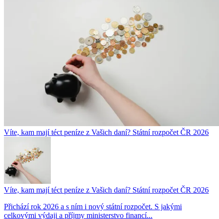
Víte, kam mají téct peníze z Vašich daní? Státní rozpočet ČR 2026
Víte, kam mají téct peníze z Vašich daní? Státní rozpočet ČR 2026
Přichází rok 2026 a s ním i nový státní rozpočet. S jakými
celkovými výdaji a příjmy ministerstvo financí...