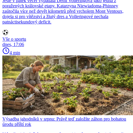
Ještě v pátek večer vypadala Demi Volleringová jako jedna z
poražených královské etapy. Katarzyna Niewiadoma-Phinney
zaútočila více než devět kilometrů před vrcholem Mont Ventoux,
dojela si pro vítězství a žlutý dres a Volleringové nechala
patnáctisekundový deficit.
Vše o sportu
dnes, 17:06
4 min
Výsadba jahodníků v srpnu: Právě teď založíte záhon pro bohatou
úrodu příští rok