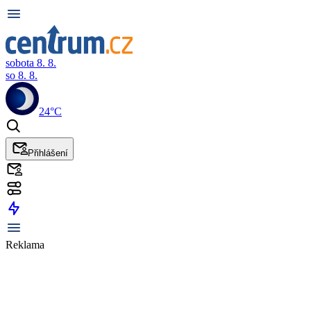
sobota 8. 8.
so 8. 8.
24°C
Přihlášení
Reklama