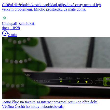
Čištění dlažebních kostek například příjezdové cesty nemusí být
velkým problémem. Mnoho prostředků už máte doma.
Chalupáři-Zahrádkáři
dnes, 18:28
2 min
Jedno číslo na faktuře za internet prozradí, jestli (ne)přeplácíte.
Většina Čechů ho nikdy nekontrolovala