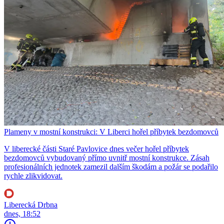
Plameny v mostní konstrukci: V Liberci hořel příbytek bezdomovců
V liberecké části Staré Pavlovice dnes večer hořel příbytek
bezdomovců vybudovaný přímo uvnitř mostní konstrukce. Zásah
profesionálních jednotek zamezil dalším škodám a požár se podařilo
rychle zlikvidovat.
Liberecká Drbna
dnes, 18:52