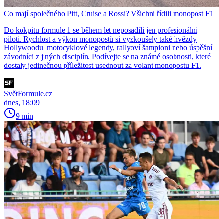
Co mají společného Pitt, Cruise a Rossi? Všichni řídili monopost F1
Do kokpitu formule 1 se během let neposadili jen profesionální
piloti. Rychlost a výkon monopostů si vyzkoušely také hvězdy
Hollywoodu, motocyklové legendy, rallyoví šampioni nebo úspěšní
závodníci z jiných disciplín. Podívejte se na známé osobnosti, které
dostaly jedinečnou příležitost usednout za volant monopostu F1.
SvětFormule.cz
dnes, 18:09
9 min