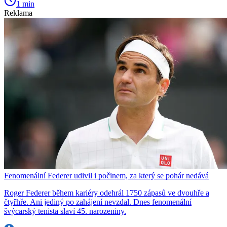
1 min
Reklama
Fenomenální Federer udivil i počinem, za který se pohár nedává
Roger Federer během kariéry odehrál 1750 zápasů ve dvouhře a
čtyřhře. Ani jediný po zahájení nevzdal. Dnes fenomenální
švýcarský tenista slaví 45. narozeniny.