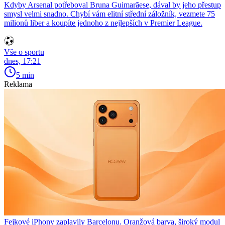
Kdyby Arsenal potřeboval Bruna Guimarãese, dával by jeho přestup
smysl velmi snadno. Chybí vám elitní střední záložník, vezmete 75
milionů liber a koupíte jednoho z nejlepších v Premier League.
Vše o sportu
dnes, 17:21
5 min
Reklama
Fejkové iPhony zaplavily Barcelonu. Oranžová barva, široký modul