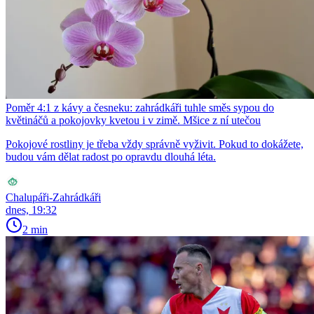
Poměr 4:1 z kávy a česneku: zahrádkáři tuhle směs sypou do
květináčů a pokojovky kvetou i v zimě. Mšice z ní utečou
Pokojové rostliny je třeba vždy správně vyživit. Pokud to dokážete,
budou vám dělat radost po opravdu dlouhá léta.
Chalupáři-Zahrádkáři
dnes, 19:32
2 min