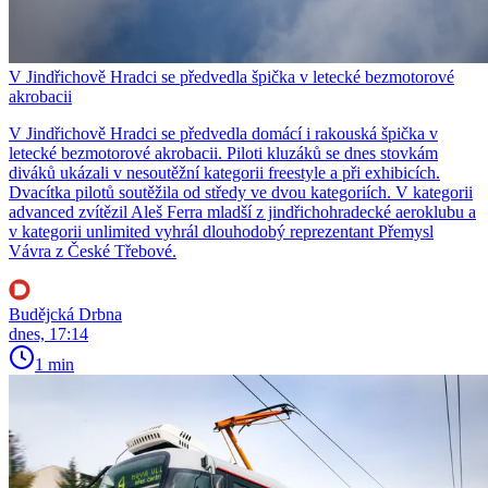
V Jindřichově Hradci se předvedla špička v letecké bezmotorové
akrobacii
V Jindřichově Hradci se předvedla domácí i rakouská špička v
letecké bezmotorové akrobacii. Piloti kluzáků se dnes stovkám
diváků ukázali v nesoutěžní kategorii freestyle a při exhibicích.
Dvacítka pilotů soutěžila od středy ve dvou kategoriích. V kategorii
advanced zvítězil Aleš Ferra mladší z jindřichohradecké aeroklubu a
v kategorii unlimited vyhrál dlouhodobý reprezentant Přemysl
Vávra z České Třebové.
Budějcká Drbna
dnes, 17:14
1 min