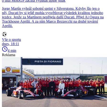
o titul MotoGP začíná vypadat úplně jinak
Jorge Martín vyhrál sobotní sprint v Silverstonu. Kdyby šlo jen o
něj, Ducati by si ještě mohla vysvětlovat výsledek kvalitou jednoho
jezdce. Jenže za Martínem nepřijela další Ducati. Přijel Ai Ogura na
Trackhouse Aprilii. A za ním Marco Bezzecchi na druhé tovární
Aprilii.
Vše o sportu
dnes, 18:11
4 min
Reklama