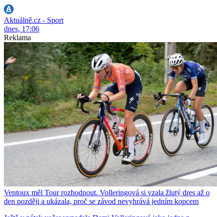
Aktuálně.cz - Sport
dnes, 17:06
Reklama
Ventoux měl Tour rozhodnout. Volleringová si vzala žlutý dres až o
den později a ukázala, proč se závod nevyhrává jedním kopcem