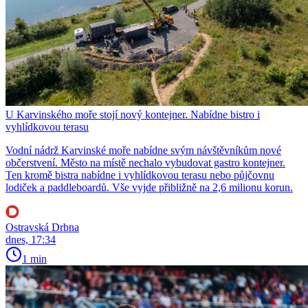
U Karvinského moře stojí nový kontejner. Nabídne bistro i
vyhlídkovou terasu
Vodní nádrž Karvinské moře nabídne svým návštěvníkům nové
občerstvení. Město na místě nechalo vybudovat gastro kontejner.
Ten kromě bistra nabídne i vyhlídkovou terasu nebo půjčovnu
lodiček a paddleboardů. Vše vyjde přibližně na 2,6 milionu korun.
Ostravská Drbna
dnes, 17:34
1 min