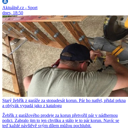
Aktuálně.cz - Sport
dnes, 18:50
Starý žebřík z garáže za stopadesát korun. Pár ho natřel, přidal prkna
a obývák vypadá jako z katalogu
Žebřík z garážového prodeje za korun přetvořil pár v nádhernou
polici. Zabralo jim to jen chvilku a stálo je to pár korun. Navíc se
teď každé návštěvě svým dílem můžou pochlubit.