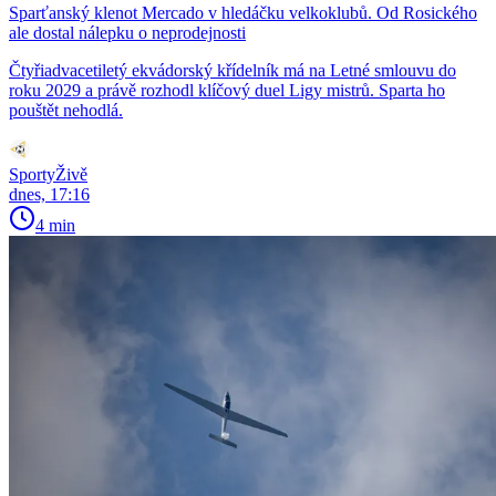
Sparťanský klenot Mercado v hledáčku velkoklubů. Od Rosického
ale dostal nálepku o neprodejnosti
Čtyřiadvacetiletý ekvádorský křídelník má na Letné smlouvu do
roku 2029 a právě rozhodl klíčový duel Ligy mistrů. Sparta ho
pouštět nehodlá.
SportyŽivě
dnes, 17:16
4 min