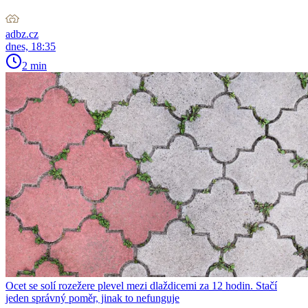
adbz.cz
dnes, 18:35
2 min
Ocet se solí rozežere plevel mezi dlaždicemi za 12 hodin. Stačí
jeden správný poměr, jinak to nefunguje