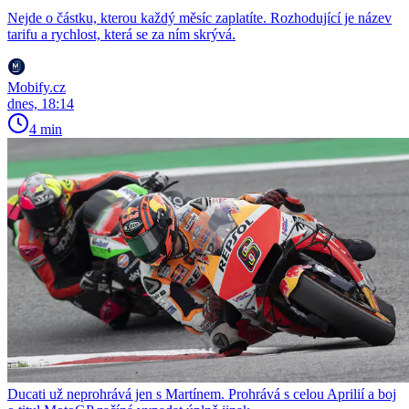
Nejde o částku, kterou každý měsíc zaplatíte. Rozhodující je název
tarifu a rychlost, která se za ním skrývá.
Mobify.cz
dnes, 18:14
4 min
Ducati už neprohrává jen s Martínem. Prohrává s celou Aprilií a boj