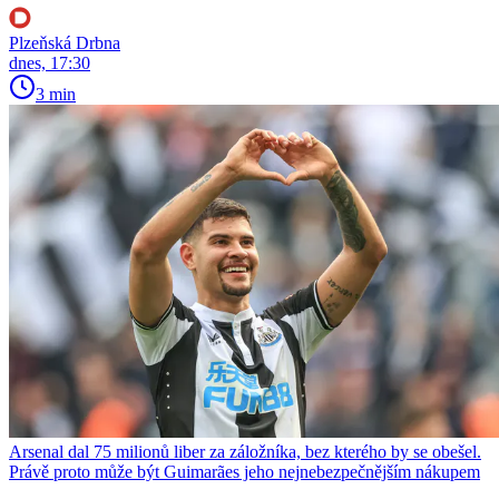
Plzeňská Drbna
dnes, 17:30
3 min
Arsenal dal 75 milionů liber za záložníka, bez kterého by se obešel.
Právě proto může být Guimarães jeho nejnebezpečnějším nákupem