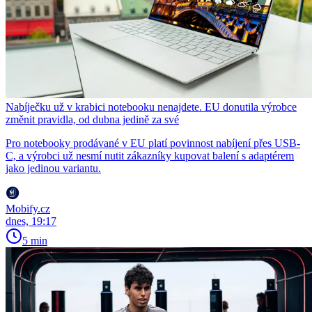
Nabíječku už v krabici notebooku nenajdete. EU donutila výrobce
změnit pravidla, od dubna jedině za své
Pro notebooky prodávané v EU platí povinnost nabíjení přes USB-
C, a výrobci už nesmí nutit zákazníky kupovat balení s adaptérem
jako jedinou variantu.
Mobify.cz
dnes, 19:17
5 min