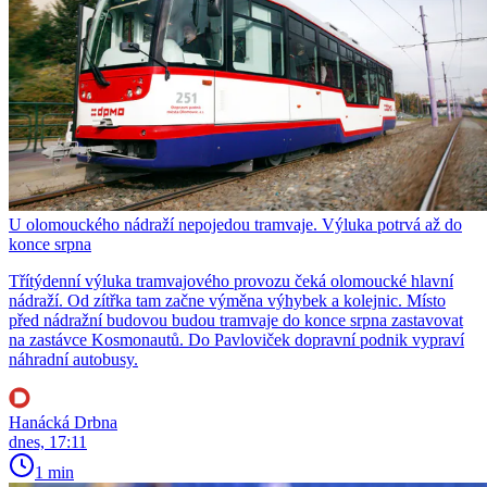
U olomouckého nádraží nepojedou tramvaje. Výluka potrvá až do
konce srpna
Třítýdenní výluka tramvajového provozu čeká olomoucké hlavní
nádraží. Od zítřka tam začne výměna výhybek a kolejnic. Místo
před nádražní budovou budou tramvaje do konce srpna zastavovat
na zastávce Kosmonautů. Do Pavloviček dopravní podnik vypraví
náhradní autobusy.
Hanácká Drbna
dnes, 17:11
1 min