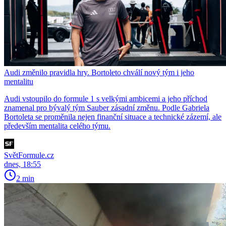
Audi změnilo pravidla hry. Bortoleto chválí nový tým i jeho
mentalitu
Audi vstoupilo do formule 1 s velkými ambicemi a jeho příchod
znamenal pro bývalý tým Sauber zásadní změnu. Podle Gabriela
Bortoleta se proměnila nejen finanční situace a technické zázemí, ale
především mentalita celého týmu.
SvětFormule.cz
dnes, 18:55
2 min