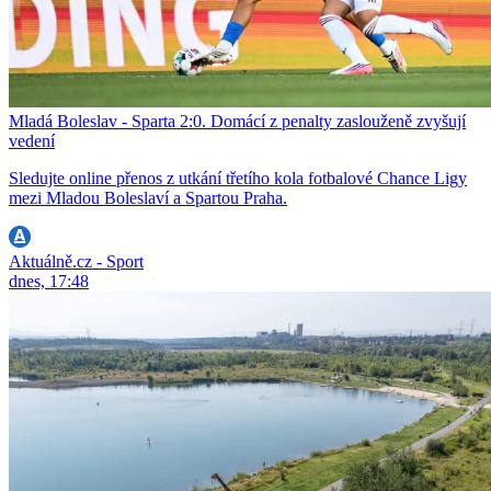
Mladá Boleslav - Sparta 2:0. Domácí z penalty zaslouženě zvyšují
vedení
Sledujte online přenos z utkání třetího kola fotbalové Chance Ligy
mezi Mladou Boleslaví a Spartou Praha.
Aktuálně.cz - Sport
dnes, 17:48