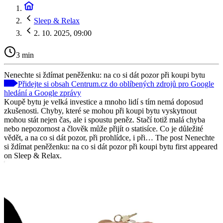
Sleep & Relax
2. 10. 2025, 09:00
3 min
Nenechte si ždímat peněženku: na co si dát pozor při koupi bytu
Přidejte si obsah Centrum.cz do oblíbených zdrojů pro Google
hledání a Google zprávy
Koupě bytu je velká investice a mnoho lidí s tím nemá doposud
zkušenosti. Chyby, které se mohou při koupi bytu vyskytnout
mohou stát nejen čas, ale i spoustu peněz. Stačí totiž malá chyba
nebo nepozornost a člověk může přijít o statisíce. Co je důležité
vědět, a na co si dát pozor, při prohlídce, i při… The post Nenechte
si ždímat peněženku: na co si dát pozor při koupi bytu first appeared
on Sleep & Relax.