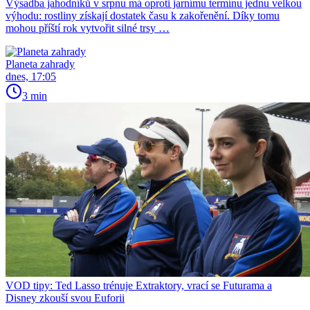
Výsadba jahodníků v srpnu má oproti jarnímu termínu jednu velkou
výhodu: rostliny získají dostatek času k zakořenění. Díky tomu
mohou příští rok vytvořit silné trsy …
Planeta zahrady
dnes, 17:05
3 min
VOD tipy: Ted Lasso trénuje Extraktory, vrací se Futurama a
Disney zkouší svou Euforii