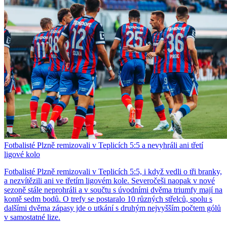
Fotbalisté Plzně remizovali v Teplicích 5:5 a nevyhráli ani třetí
ligové kolo
Fotbalisté Plzně remizovali v Teplicích 5:5, i když vedli o tři branky,
a nezvítězili ani ve třetím ligovém kole. Severočeši naopak v nové
sezoně stále neprohráli a v součtu s úvodními dvěma triumfy mají na
kontě sedm bodů. O trefy se postaralo 10 různých střelců, spolu s
dalšími dvěma zápasy jde o utkání s druhým nejvyšším počtem gólů
v samostatné lize.