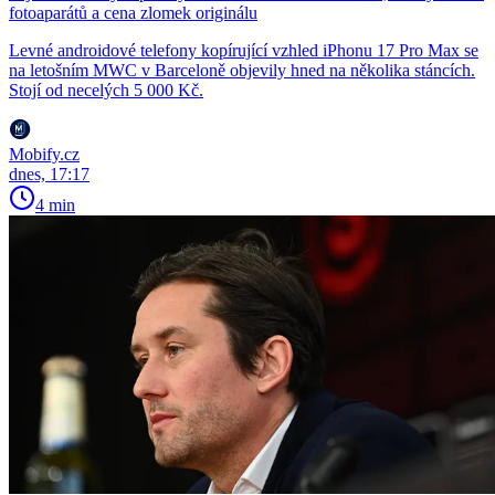
fotoaparátů a cena zlomek originálu
Levné androidové telefony kopírující vzhled iPhonu 17 Pro Max se
na letošním MWC v Barceloně objevily hned na několika stáncích.
Stojí od necelých 5 000 Kč.
Mobify.cz
dnes, 17:17
4 min