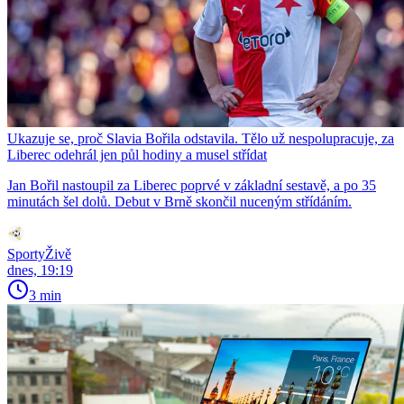
Ukazuje se, proč Slavia Bořila odstavila. Tělo už nespolupracuje, za
Liberec odehrál jen půl hodiny a musel střídat
Jan Bořil nastoupil za Liberec poprvé v základní sestavě, a po 35
minutách šel dolů. Debut v Brně skončil nuceným střídáním.
SportyŽivě
dnes, 19:19
3 min