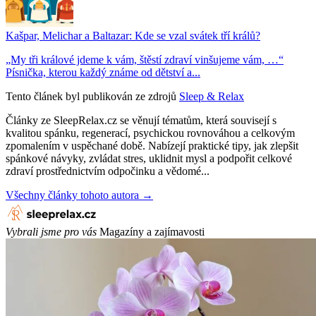
Kašpar, Melichar a Baltazar: Kde se vzal svátek tří králů?
„My tři králové jdeme k vám, štěstí zdraví vinšujeme vám, …“
Písnička, kterou každý známe od dětství a...
Tento článek byl publikován ze zdrojů
Sleep & Relax
Články ze SleepRelax.cz se věnují tématům, která souvisejí s
kvalitou spánku, regenerací, psychickou rovnováhou a celkovým
zpomalením v uspěchané době. Nabízejí praktické tipy, jak zlepšit
spánkové návyky, zvládat stres, uklidnit mysl a podpořit celkové
zdraví prostřednictvím odpočinku a vědomé...
Všechny články tohoto autora →
Vybrali jsme pro vás
Magazíny a zajímavosti