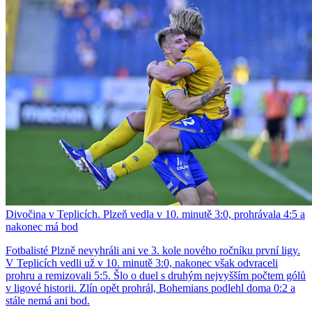
Divočina v Teplicích. Plzeň vedla v 10. minutě 3:0, prohrávala 4:5 a
nakonec má bod
Fotbalisté Plzně nevyhráli ani ve 3. kole nového ročníku první ligy.
V Teplicích vedli už v 10. minutě 3:0, nakonec však odvraceli
prohru a remizovali 5:5. Šlo o duel s druhým nejvyšším počtem gólů
v ligové historii. Zlín opět prohrál, Bohemians podlehl doma 0:2 a
stále nemá ani bod.