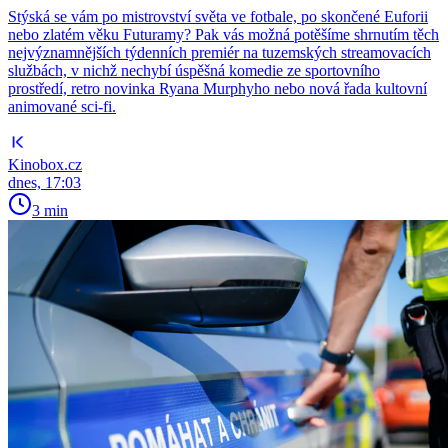
Stýská se vám po mistrovství světa ve fotbale, po skončené Euforii
nebo zlatém věku Futuramy? Pak vás možná potěšíme shrnutím těch
nejvýznamnějších týdenních premiér na tuzemských streamovacích
službách, v nichž nechybí úspěšná komedie ze sportovního
prostředí, retro novinka Ryana Murphyho nebo nová řada kultovní
animované sci-fi.
Kinobox.cz
dnes, 17:03
3 min