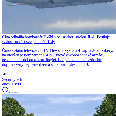
Čína odhalila bombardér H-6N s balistickou střelou JL-1. Posiluje
vzdušnou část své jaderné triády
Čínská státní televize CCTV News odvysílala 4. srpna 2026 záběry,
na kterých je bombardér H-6N Lidové osvobozenecké armády
nesoucí balistickou raketu Jinglei-1 odpalovanou ze vzduchu,
doprovázený nejméně dvěma stíhačkami stealth J-20.
Securitytech
dnes, 13:00
3 min