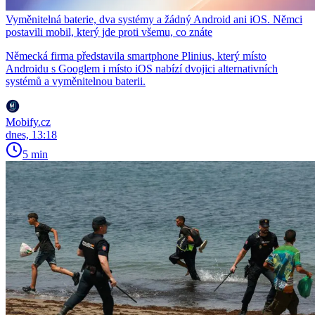
Vyměnitelná baterie, dva systémy a žádný Android ani iOS. Němci
postavili mobil, který jde proti všemu, co znáte
Německá firma představila smartphone Plinius, který místo
Androidu s Googlem i místo iOS nabízí dvojici alternativních
systémů a vyměnitelnou baterii.
Mobify.cz
dnes, 13:18
5 min