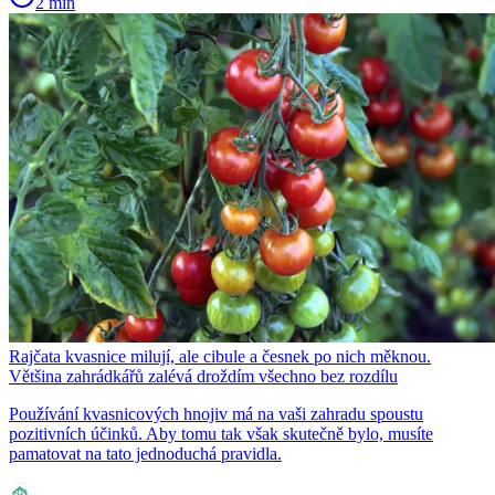
2 min
Rajčata kvasnice milují, ale cibule a česnek po nich měknou.
Většina zahrádkářů zalévá droždím všechno bez rozdílu
Používání kvasnicových hnojiv má na vaši zahradu spoustu
pozitivních účinků. Aby tomu tak však skutečně bylo, musíte
pamatovat na tato jednoduchá pravidla.