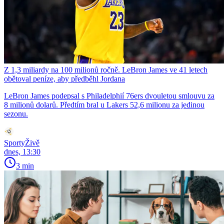
Z 1,3 miliardy na 100 milionů ročně. LeBron James ve 41 letech
obětoval peníze, aby předběhl Jordana
LeBron James podepsal s Philadelphií 76ers dvouletou smlouvu za
8 milionů dolarů. Předtím bral u Lakers 52,6 milionu za jedinou
sezonu.
SportyŽivě
dnes, 13:30
3 min