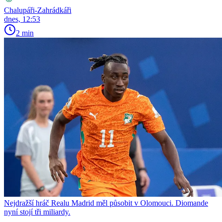
Chalupáři-Zahrádkáři
dnes, 12:53
2 min
Nejdražší hráč Realu Madrid měl působit v Olomouci. Diomande
nyní stojí tři miliardy.