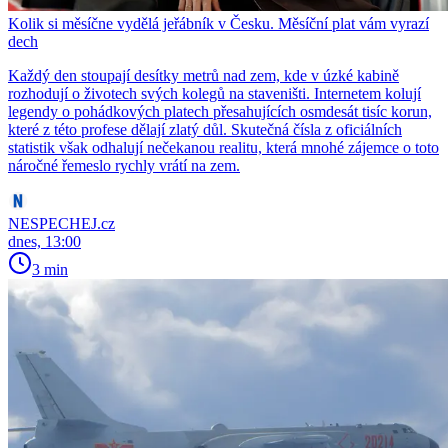
Kolik si měsíčne vydělá jeřábník v Česku. Měsíční plat vám vyrazí
dech
Každý den stoupají desítky metrů nad zem, kde v úzké kabině
rozhodují o životech svých kolegů na staveništi. Internetem kolují
legendy o pohádkových platech přesahujících osmdesát tisíc korun,
které z této profese dělají zlatý důl. Skutečná čísla z oficiálních
statistik však odhalují nečekanou realitu, která mnohé zájemce o toto
náročné řemeslo rychly vrátí na zem.
NESPECHEJ.cz
dnes, 13:00
3 min