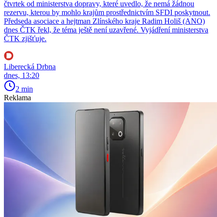
čtvrtek od ministerstva dopravy, které uvedlo, že nemá žádnou
rezervu, kterou by mohlo krajům prostřednictvím SFDI poskytnout.
Předseda asociace a hejtman Zlínského kraje Radim Holiš (ANO)
dnes ČTK řekl, že téma ještě není uzavřené. Vyjádření ministerstva
ČTK zjišťuje.
Liberecká Drbna
dnes, 13:20
2 min
Reklama