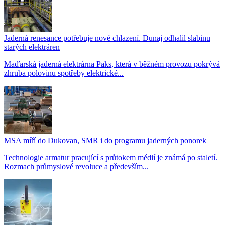
Jaderná renesance potřebuje nové chlazení. Dunaj odhalil slabinu
starých elektráren
Maďarská jaderná elektrárna Paks, která v běžném provozu pokrývá
zhruba polovinu spotřeby elektrické...
MSA míří do Dukovan, SMR i do programu jaderných ponorek
Technologie armatur pracující s průtokem médií je známá po staletí.
Rozmach průmyslové revoluce a především...