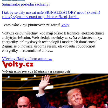
Signalizátor poslední záchrany?
I tak by se daly nazvat naše SIGNALIZÁTORY neboť skutečně
takový význam v praxi mají. Jde o zařízení, které...
Tento článek byl publikován ze zdrojů
Volty
Volty.cz osloví všechny, kdo mají blízko k technice, elektrotechnice
a chytrým řešením. Web sleduje novinky ze světa elektrotechniky,
energetiky, průmyslových technologií i moderních domácností.
Zajímá se o inovace, úsporná řešení, elektroauta i budoucnost
energetiky – srozumitelně a bez...
Všechny články tohoto autora →
Vybrali jsme pro vás
Magazíny a zajímavosti