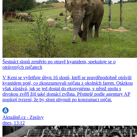
Šestnáct slonů zemřelo po otravě kyanidem, spekuluje se o
otrávených rajčatech
V Keni se vyšetřuje úhyn 16 slonů, kteří se pravděpodobně otrávili
kyanidem poté, co zkonzumovali rajčata z okolních farem. Otázkou
však zůstává, jak se jed dostal do ekosystému, v němž spolu s
divokou zvěří žijí také domácí zvířata. Pěstitelé podle agentury AP
popírají tvrzení, že by sloni uhynuli po konzumaci rajčat.
Aktuálně.cz - Zprávy
dnes, 13:12