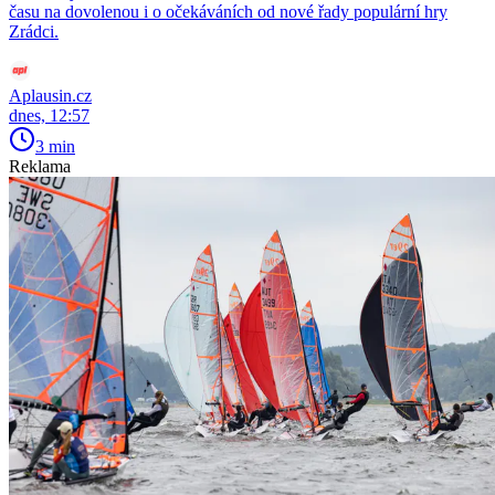
času na dovolenou i o očekáváních od nové řady populární hry
Zrádci.
Aplausin.cz
dnes, 12:57
3 min
Reklama