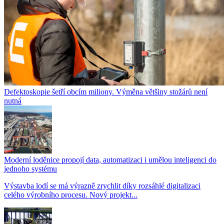
Defektoskopie šetří obcím miliony. Výměna většiny stožárů není
nutná
Moderní loděnice propojí data, automatizaci i umělou inteligenci do
jednoho systému
Výstavba lodí se má výrazně zrychlit díky rozsáhlé digitalizaci
celého výrobního procesu. Nový projekt...