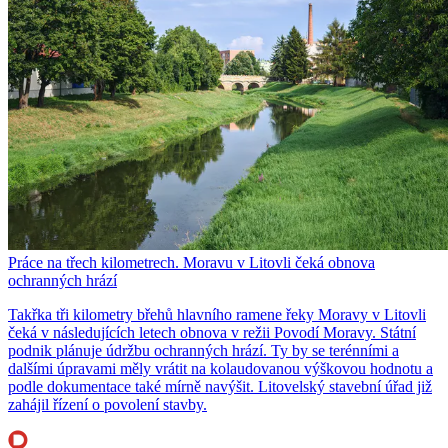
Práce na třech kilometrech. Moravu v Litovli čeká obnova
ochranných hrází
Takřka tři kilometry břehů hlavního ramene řeky Moravy v Litovli
čeká v následujících letech obnova v režii Povodí Moravy. Státní
podnik plánuje údržbu ochranných hrází. Ty by se terénními a
dalšími úpravami měly vrátit na kolaudovanou výškovou hodnotu a
podle dokumentace také mírně navýšit. Litovelský stavební úřad již
zahájil řízení o povolení stavby.