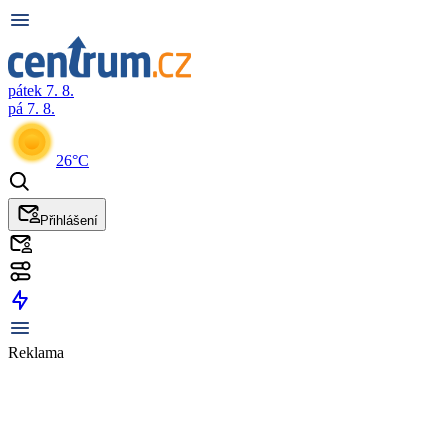
pátek 7. 8.
pá 7. 8.
26°C
Přihlášení
Reklama