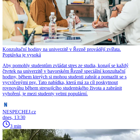
Konzultační hodiny na univerzitě v Řezně provádějí zvířata.
Poptávka je vysoká
Aby pomohly studentům zvládat stres ze studia, konají se každý
čtvrtek na univerzitě v bavorském Řezně speciální konzultační
hodiny, během kterých si mohou studenti zahrát a pomazlit se s
vycvičenými psy. Tato nabídka, která má za cíl poskytnout
rovnováhu během stresujícího studentského života a zabránit
vyhoření, je mezi studenty velmi populární.
NESPECHEJ.cz
dnes, 13:30
3 min