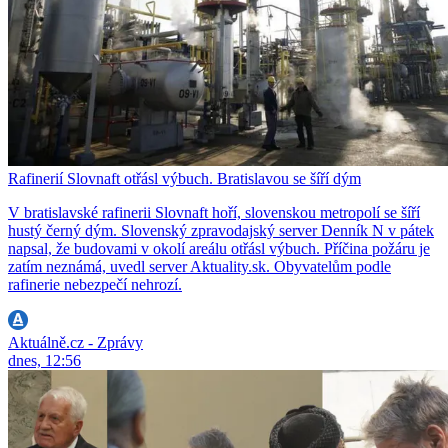
Rafinerií Slovnaft otřásl výbuch. Bratislavou se šíří dým
V bratislavské rafinerii Slovnaft hoří, slovenskou metropolí se šíří
hustý černý dým. Slovenský zpravodajský server Denník N v pátek
napsal, že budovami v okolí areálu otřásl výbuch. Příčina požáru je
zatím neznámá, uvedl server Aktuality.sk. Obyvatelům podle
rafinerie nebezpečí nehrozí.
Aktuálně.cz - Zprávy
dnes, 12:56