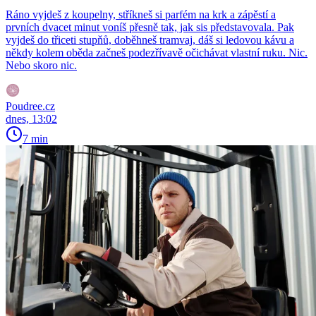
Ráno vyjdeš z koupelny, stříkneš si parfém na krk a zápěstí a
prvních dvacet minut voníš přesně tak, jak sis představovala. Pak
vyjdeš do třiceti stupňů, doběhneš tramvaj, dáš si ledovou kávu a
někdy kolem oběda začneš podezřívavě očichávat vlastní ruku. Nic.
Nebo skoro nic.
Poudree.cz
dnes, 13:02
7 min