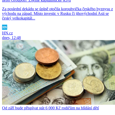
nebo Groupon? Žijeme kapitalistické sci-fi
Za poslední dekádu se úplně otočila korouhvička českého byznysu z
východu na západ. Místo investic v Rusku či jihovýchodní Asii se
český velkokapitál...
HN.cz
dnes, 12:48
Od září bude přispívat stát 6 000 Kč rodičům na hlídání dětí