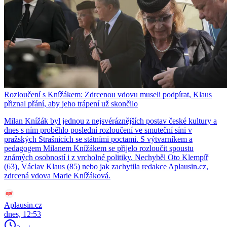
Rozloučení s Knížákem: Zdrcenou vdovu museli podpírat, Klaus
přiznal přání, aby jeho trápení už skončilo
Milan Knížák byl jednou z nejsvéráznějších postav české kultury a
dnes s ním proběhlo poslední rozloučení ve smuteční síni v
pražských Strašnicích se státními poctami. S výtvarníkem a
pedagogem Milanem Knížákem se přijelo rozloučit spoustu
známých osobností i z vrcholné politiky. Nechyběl Oto Klempíř
(63), Václav Klaus (85) nebo jak zachytila redakce Aplausin.cz,
zdrcená vdova Marie Knížáková.
Aplausin.cz
dnes, 12:53