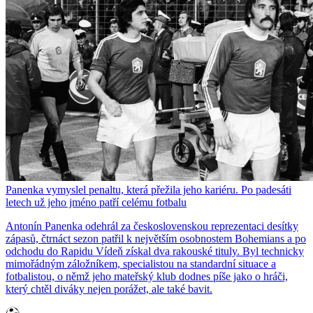
Panenka vymyslel penaltu, která přežila jeho kariéru. Po padesáti
letech už jeho jméno patří celému fotbalu
Antonín Panenka odehrál za československou reprezentaci desítky
zápasů, čtrnáct sezon patřil k největším osobnostem Bohemians a po
odchodu do Rapidu Vídeň získal dva rakouské tituly. Byl technicky
mimořádným záložníkem, specialistou na standardní situace a
fotbalistou, o němž jeho mateřský klub dodnes píše jako o hráči,
který chtěl diváky nejen porážet, ale také bavit.