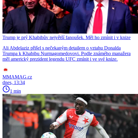
Trump je prý Khabibův největší fanoušek. Měl ho zmínit i v knize
Ali Abdelaziz přišel s nečekaným detailem o vztahu Donalda
Trumpa k Khabibu Nurmagomedovovi. Podle známého manažera
měl americký prezident legendu UFC zmínit i ve své knize.
MMAMAG.cz
dnes, 13:34
1 min