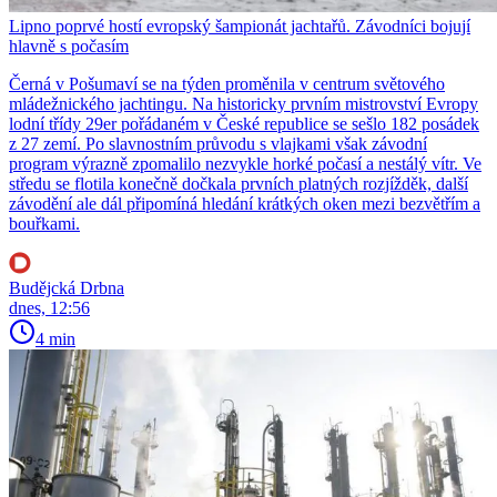
Lipno poprvé hostí evropský šampionát jachtařů. Závodníci bojují
hlavně s počasím
Černá v Pošumaví se na týden proměnila v centrum světového
mládežnického jachtingu. Na historicky prvním mistrovství Evropy
lodní třídy 29er pořádaném v České republice se sešlo 182 posádek
z 27 zemí. Po slavnostním průvodu s vlajkami však závodní
program výrazně zpomalilo nezvykle horké počasí a nestálý vítr. Ve
středu se flotila konečně dočkala prvních platných rozjížděk, další
závodění ale dál připomíná hledání krátkých oken mezi bezvětřím a
bouřkami.
Budějcká Drbna
dnes, 12:56
4 min