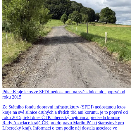
Půta: Kraje letos ze SFDI nedostanou na své silnice nic, poprvé od
roku 2015
Ze Státního fondu dopravní infrastruktury (SFDI) nedostanou letos
kraje na své silnice druhých a třetích tříd ani korunu, je to poprvé od
roku 2015, řekl dnes ČTK liberecký hejtman a předseda komise
Rady Asociace krajů ČR pro dopravu Martin Půta (Starostové pro
Liberecký kraj). Informaci o tom podle něj dostala asociace ve