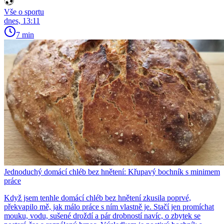
Vše o sportu
dnes, 13:11
7 min
Jednoduchý domácí chléb bez hnětení: Křupavý bochník s minimem
práce
Když jsem tenhle domácí chléb bez hnětení zkusila poprvé,
překvapilo mě, jak málo práce s ním vlastně je. Stačí jen promíchat
mouku, vodu, sušené droždí a pár drobností navíc, o zbytek se