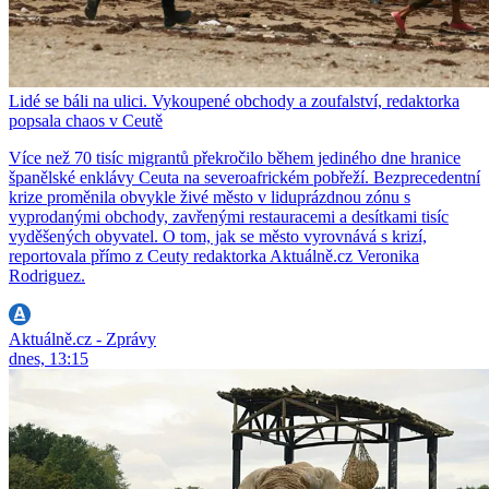
Lidé se báli na ulici. Vykoupené obchody a zoufalství, redaktorka
popsala chaos v Ceutě
Více než 70 tisíc migrantů překročilo během jediného dne hranice
španělské enklávy Ceuta na severoafrickém pobřeží. Bezprecedentní
krize proměnila obvykle živé město v liduprázdnou zónu s
vyprodanými obchody, zavřenými restauracemi a desítkami tisíc
vyděšených obyvatel. O tom, jak se město vyrovnává s krizí,
reportovala přímo z Ceuty redaktorka Aktuálně.cz Veronika
Rodriguez.
Aktuálně.cz - Zprávy
dnes, 13:15