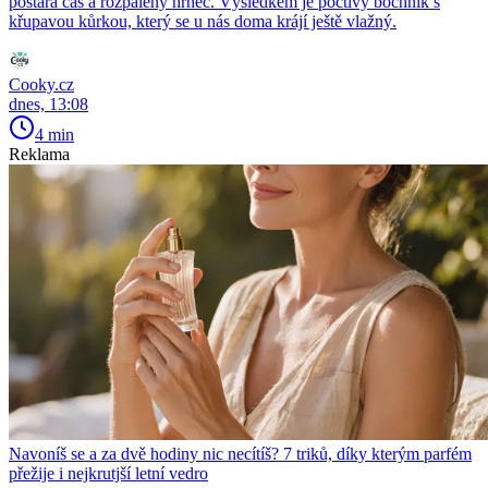
postará čas a rozpálený hrnec. Výsledkem je poctivý bochník s
křupavou kůrkou, který se u nás doma krájí ještě vlažný.
Cooky.cz
dnes, 13:08
4 min
Reklama
Navoníš se a za dvě hodiny nic necítíš? 7 triků, díky kterým parfém
přežije i nejkrutjší letní vedro