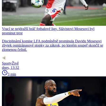
Vrací se nejdražší hráč fotbalové ligy. Slávistovi Mosesovi byl
prominut trest
Disciplinární komise LFA podmíněně prominula Davidu Mosesovi
zbytek osmizápasové stopky za zákrok, po kterém soupeř skončil se
zlomenou čelistí.
SportyŽivě
dnes, 13:32
3 min