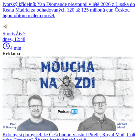
Ivorský křídelník Yan Diomande přestoupil v létě 2026 z Lipska do
Realu Madrid za odhadovaných 120 až 125 milionů eur. Českou
ligou přitom málem prošel.
SportyŽivě
dnes, 12:48
4 min
Reklama
Kdo by si pomyslel, že Češi budou vlastnit Pirelli, Royal Mail, Colt