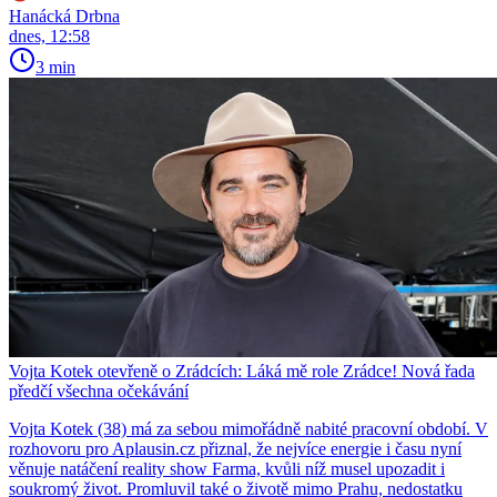
Hanácká Drbna
dnes, 12:58
3 min
Vojta Kotek otevřeně o Zrádcích: Láká mě role Zrádce! Nová řada
předčí všechna očekávání
Vojta Kotek (38) má za sebou mimořádně nabité pracovní období. V
rozhovoru pro Aplausin.cz přiznal, že nejvíce energie i času nyní
věnuje natáčení reality show Farma, kvůli níž musel upozadit i
soukromý život. Promluvil také o životě mimo Prahu, nedostatku