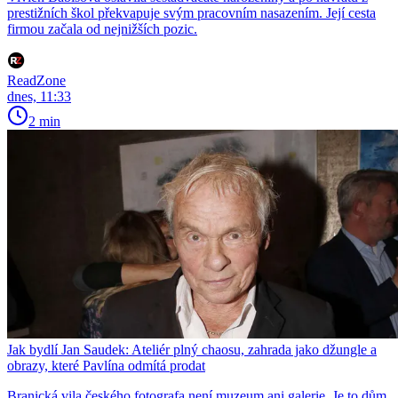
prestižních škol překvapuje svým pracovním nasazením. Její cesta
firmou začala od nejnižších pozic.
ReadZone
dnes, 11:33
2 min
Jak bydlí Jan Saudek: Ateliér plný chaosu, zahrada jako džungle a
obrazy, které Pavlína odmítá prodat
Branická vila českého fotografa není muzeum ani galerie. Je to dům,