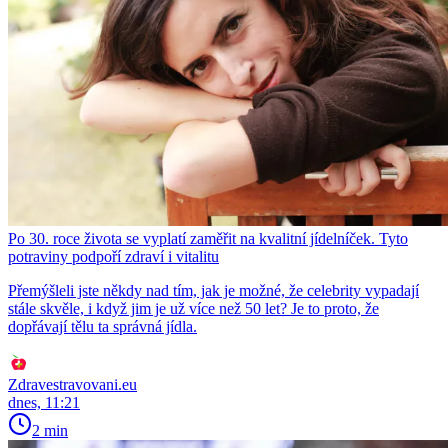
Po 30. roce života se vyplatí zaměřit na kvalitní jídelníček. Tyto
potraviny podpoří zdraví i vitalitu
Přemýšleli jste někdy nad tím, jak je možné, že celebrity vypadají
stále skvěle, i když jim je už více než 50 let? Je to proto, že
dopřávají tělu ta správná jídla.
Zdravestravovani.eu
dnes, 11:21
2 min