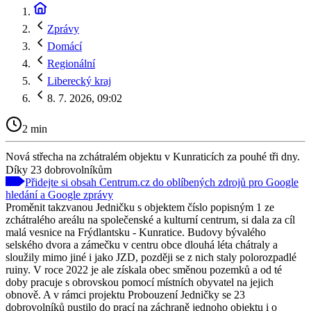
Zprávy
Domácí
Regionální
Liberecký kraj
8. 7. 2026, 09:02
2 min
Nová střecha na zchátralém objektu v Kunraticích za pouhé tři dny.
Díky 23 dobrovolníkům
Přidejte si obsah Centrum.cz do oblíbených zdrojů pro Google
hledání a Google zprávy
Proměnit takzvanou Jedničku s objektem číslo popisným 1 ze
zchátralého areálu na společenské a kulturní centrum, si dala za cíl
malá vesnice na Frýdlantsku - Kunratice. Budovy bývalého
selského dvora a zámečku v centru obce dlouhá léta chátraly a
sloužily mimo jiné i jako JZD, později se z nich staly polorozpadlé
ruiny. V roce 2022 je ale získala obec směnou pozemků a od té
doby pracuje s obrovskou pomocí místních obyvatel na jejich
obnově. A v rámci projektu Probouzení Jedničky se 23
dobrovolníků pustilo do prací na záchraně jednoho objektu i o