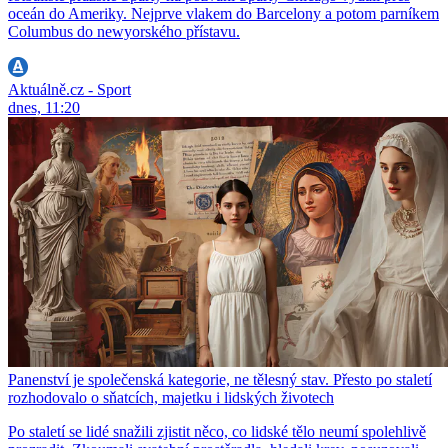
oceán do Ameriky. Nejprve vlakem do Barcelony a potom parníkem
Columbus do newyorského přístavu.
Aktuálně.cz - Sport
dnes, 11:20
Panenství je společenská kategorie, ne tělesný stav. Přesto po staletí
rozhodovalo o sňatcích, majetku i lidských životech
Po staletí se lidé snažili zjistit něco, co lidské tělo neumí spolehlivě