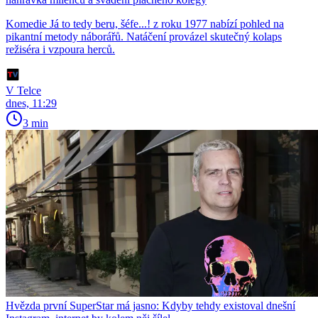
Komedie Já to tedy beru, šéfe...! z roku 1977 nabízí pohled na
pikantní metody náborářů. Natáčení provázel skutečný kolaps
režiséra i vzpoura herců.
V Telce
dnes, 11:29
3 min
Hvězda první SuperStar má jasno: Kdyby tehdy existoval dnešní