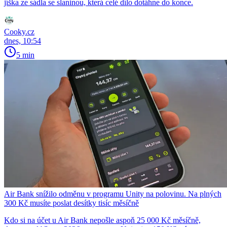
jíška ze sádla se slaninou, která celé dílo dotáhne do konce.
Cooky.cz
dnes, 10:54
5 min
Air Bank snížilo odměnu v programu Unity na polovinu. Na plných
300 Kč musíte poslat desítky tisíc měsíčně
Kdo si na účet u Air Bank nepošle aspoň 25 000 Kč měsíčně,