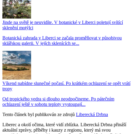
Jinde na světě je neuvidíte. V botanické v Liberci poletují svítící
sklenění motýlci
Botanická zahrada v Liberci se začala proměňovat v působivou
sklářskou galerii. V jejích sklenících se...
Víkend nabídne slunečné počasí. Po krátkém ochlazení se opět vrátí
tropy
Od tropického vedra si dlouho neodpočineme. Po pátečním
ochlazení ještě v sobotu teploty vystoupají...
Tento článek byl publikován ze zdrojů
Liberecká Drbna
Liberec a okolí očima, které vidí zblízka. Liberecká Drbna přináší
aktuální zprávy, příběhy i kauzy z regionu, který má svou