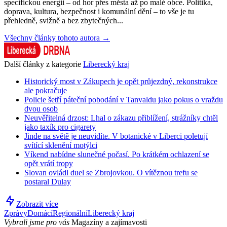
specifickou energii – od hor přes města až po malé obce. Politika,
doprava, kultura, bezpečnost i komunální dění – to vše je tu
přehledně, svižně a bez zbytečných...
Všechny články tohoto autora →
Další články z kategorie
Liberecký kraj
Historický most v Zákupech je opět průjezdný, rekonstrukce
ale pokračuje
Policie šetří páteční pobodání v Tanvaldu jako pokus o vraždu
dvou osob
Neuvěřitelná drzost: Lhal o zákazu přiblížení, strážníky chtěl
jako taxík pro cigarety
Jinde na světě je neuvidíte. V botanické v Liberci poletují
svítící sklenění motýlci
Víkend nabídne slunečné počasí. Po krátkém ochlazení se
opět vrátí tropy
Slovan ovládl duel se Zbrojovkou. O vítěznou trefu se
postaral Dulay
Zobrazit více
Zprávy
Domácí
Regionální
Liberecký kraj
Vybrali jsme pro vás
Magazíny a zajímavosti