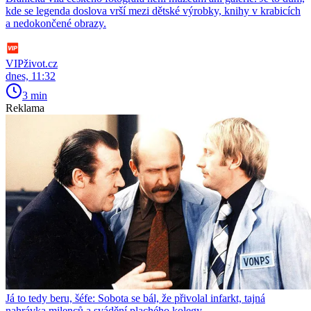
kde se legenda doslova vrší mezi dětské výrobky, knihy v krabicích
a nedokončené obrazy.
VIPživot.cz
dnes, 11:32
3 min
Reklama
Já to tedy beru, šéfe: Sobota se bál, že přivolal infarkt, tajná
nahrávka milenců a svádění plachého kolegy