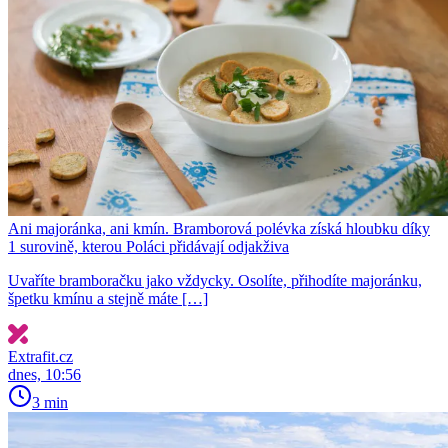
Ani majoránka, ani kmín. Bramborová polévka získá hloubku díky
1 surovině, kterou Poláci přidávají odjakživa
Uvaříte bramboračku jako vždycky. Osolíte, přihodíte majoránku,
špetku kmínu a stejně máte […]
Extrafit.cz
dnes, 10:56
3 min