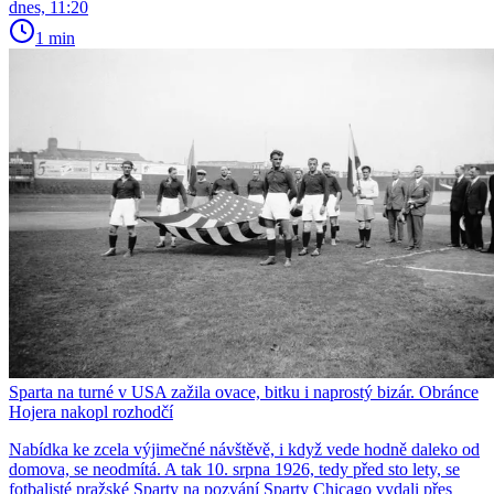
dnes, 11:20
1 min
Sparta na turné v USA zažila ovace, bitku i naprostý bizár. Obránce
Hojera nakopl rozhodčí
Nabídka ke zcela výjimečné návštěvě, i když vede hodně daleko od
domova, se neodmítá. A tak 10. srpna 1926, tedy před sto lety, se
fotbalisté pražské Sparty na pozvání Sparty Chicago vydali přes