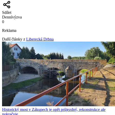
Sdílet
Denní
výzva
0
Reklama
Další články z
Liberecká Drbna
Historický most v Zákupech je opět průjezdný, rekonstrukce ale
pokračuje