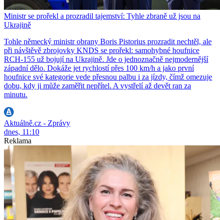
Ministr se prořekl a prozradil tajemství: Tyhle zbraně už jsou na
Ukrajině
Tohle německý ministr obrany Boris Pistorius prozradit nechtěl, ale
při návštěvě zbrojovky KNDS se prořekl: samohybné houfnice
RCH-155 už bojují na Ukrajině. Jde o jednoznačně nejmodernější
západní dělo. Dokáže jet rychlostí přes 100 km/h a jako první
houfnice své kategorie vede přesnou palbu i za jízdy, čímž omezuje
dobu, kdy ji může zaměřit nepřítel. A vystřelí až devět ran za
minutu.
Aktuálně.cz - Zprávy
dnes, 11:10
Reklama