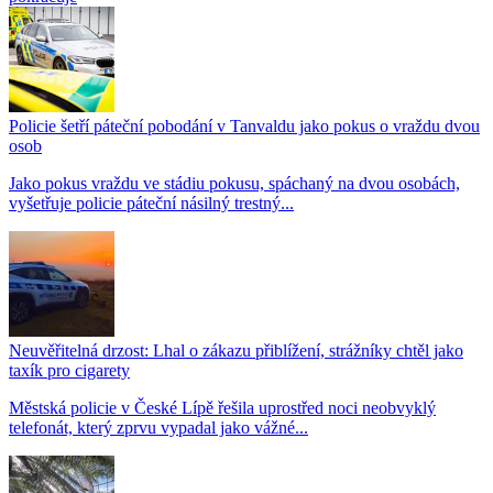
Policie šetří páteční pobodání v Tanvaldu jako pokus o vraždu dvou
osob
Jako pokus vraždu ve stádiu pokusu, spáchaný na dvou osobách,
vyšetřuje policie páteční násilný trestný...
Neuvěřitelná drzost: Lhal o zákazu přiblížení, strážníky chtěl jako
taxík pro cigarety
Městská policie v České Lípě řešila uprostřed noci neobvyklý
telefonát, který zprvu vypadal jako vážné...