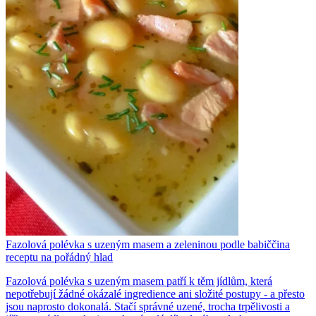
Fazolová polévka s uzeným masem a zeleninou podle babiččina
receptu na pořádný hlad
Fazolová polévka s uzeným masem patří k těm jídlům, která
nepotřebují žádné okázalé ingredience ani složité postupy - a přesto
jsou naprosto dokonalá. Stačí správné uzené, trocha trpělivosti a