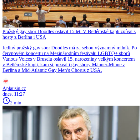
Pražský gay sbor Doodles oslavil 15 let. V Betlémské kapli zpíval s
hosty z Berlína i USA
Jediný pražský gay sbor Doodles má za sebou významný milník. Po
červnovém koncertu na Mezinárodním festivalu LGBTQ+ sborů
Various Voices v Bruselu oslavil 15. narozeniny velkým koncertem
v Betlémské kapli, kam si pozval i gay sbory Männer-Minne z
Berlína a Mid-Atlantic Gay Men’s Chorus z USA.
Aplausin.cz
dnes, 11:27
2 min