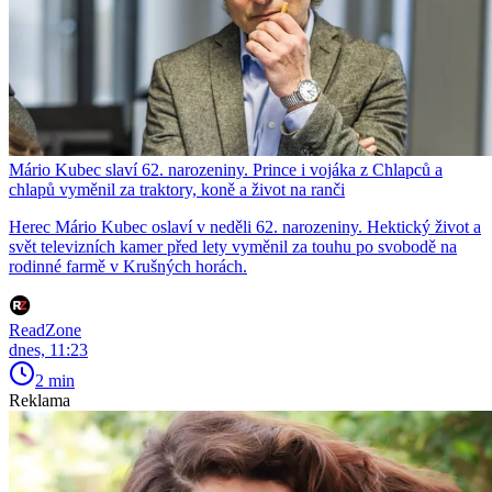
Mário Kubec slaví 62. narozeniny. Prince i vojáka z Chlapců a
chlapů vyměnil za traktory, koně a život na ranči
Herec Mário Kubec oslaví v neděli 62. narozeniny. Hektický život a
svět televizních kamer před lety vyměnil za touhu po svobodě na
rodinné farmě v Krušných horách.
ReadZone
dnes, 11:23
2 min
Reklama