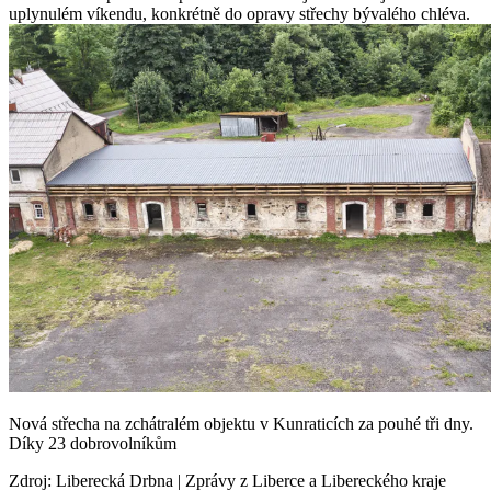
uplynulém víkendu, konkrétně do opravy střechy bývalého chléva.
Nová střecha na zchátralém objektu v Kunraticích za pouhé tři dny.
Díky 23 dobrovolníkům
Zdroj
:
Liberecká Drbna | Zprávy z Liberce a Libereckého kraje