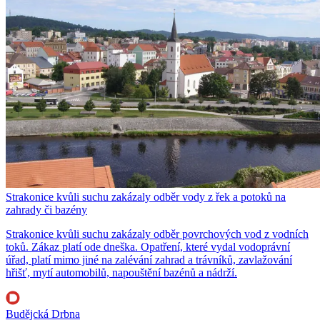
Strakonice kvůli suchu zakázaly odběr vody z řek a potoků na
zahrady či bazény
Strakonice kvůli suchu zakázaly odběr povrchových vod z vodních
toků. Zákaz platí ode dneška. Opatření, které vydal vodoprávní
úřad, platí mimo jiné na zalévání zahrad a trávníků, zavlažování
hřišť, mytí automobilů, napouštění bazénů a nádrží.
Budějcká Drbna