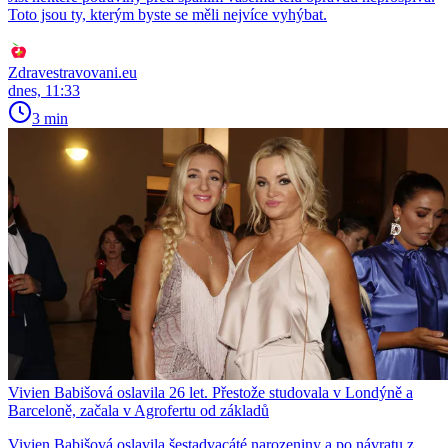
Toto jsou ty, kterým byste se měli nejvíce vyhýbat.
Zdravestravovani.eu
dnes, 11:33
3 min
Vivien Babišová oslavila 26 let. Přestože studovala v Londýně a
Barceloně, začala v Agrofertu od základů
Vivien Babišová oslavila šestadvacáté narozeniny a po návratu z