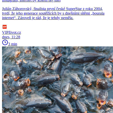
Instagram, internet by kolem něj šílel
Julián Záhorovský, finalista první české SuperStar z roku 2004,
tvrdí, že jeho generace soutěžících by s dnešními sítěmi „bourala
internet“. Zároveň je rád, že je tehdy neměla.
VIPživot.cz
dnes, 11:28
3 min