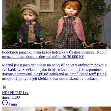
Podobnou panenku měla každá holčička v Československu. Kdo jí
nerozbil hlavu, dostane dnes od sběratelů 30 000 Kč
Možná jste ji jako děti vídali na nejvyšší polici v obývacím pokoji u
své babičky. Seděla tam jako tichý strážce rodinných vzpomínek,
dokonale upravená, ale přísně zakázaná na hraní. Stačil totiž jediný
neopatrný pohyb a její křehká krása mohla skončit v troskách.
NESPECHEJ.cz
dnes, 11:00
4 min