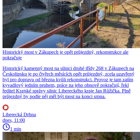
Historický most v Zákupech je opět průjezdný, rekonstrukce ale
pokračuje
Historický kamenný most na silnici druhé třídy 268 v Zákupech na
Českolipsku je po čtyřech měsících opět průjezdný, zcela uzavřený
byl pro dopravu od března kvůli rekonstrukci. Provoz je tam zatím
kyvadlový jedním pruhem, práce na jeho obnově pokračují, řekl
ředitel Krajské správy silnic Libereckého kraje Jan Růžička. Plně
průjezdný by podle něj měl být most na konci srpna.
Liberecká Drbna
dnes, 11:00
1 min