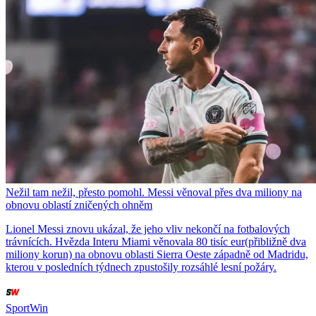
Nežil tam nežil, přesto pomohl. Messi věnoval přes dva miliony na
obnovu oblastí zničených ohněm
Lionel Messi znovu ukázal, že jeho vliv nekončí na fotbalových
trávnících. Hvězda Interu Miami věnovala 80 tisíc eur(přibližně dva
miliony korun) na obnovu oblasti Sierra Oeste západně od Madridu,
kterou v posledních týdnech zpustošily rozsáhlé lesní požáry.
SportWin