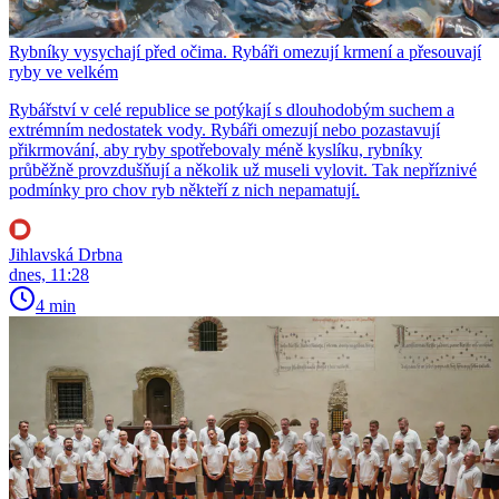
Rybníky vysychají před očima. Rybáři omezují krmení a přesouvají
ryby ve velkém
Rybářství v celé republice se potýkají s dlouhodobým suchem a
extrémním nedostatek vody. Rybáři omezují nebo pozastavují
přikrmování, aby ryby spotřebovaly méně kyslíku, rybníky
průběžně provzdušňují a několik už museli vylovit. Tak nepříznivé
podmínky pro chov ryb někteří z nich nepamatují.
Jihlavská Drbna
dnes, 11:28
4 min