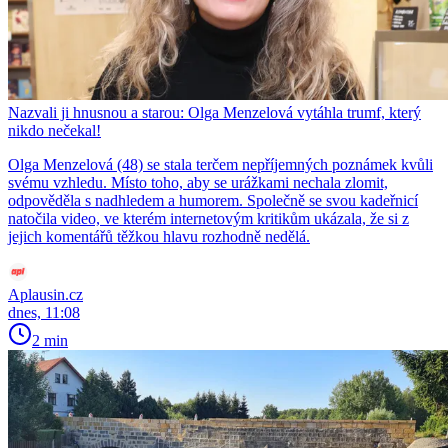
Nazvali ji hnusnou a starou: Olga Menzelová vytáhla trumf, který
nikdo nečekal!
Olga Menzelová (48) se stala terčem nepříjemných poznámek kvůli
svému vzhledu. Místo toho, aby se urážkami nechala zlomit,
odpověděla s nadhledem a humorem. Společně se svou kadeřnicí
natočila video, ve kterém internetovým kritikům ukázala, že si z
jejich komentářů těžkou hlavu rozhodně nedělá.
Aplausin.cz
dnes, 11:08
2 min