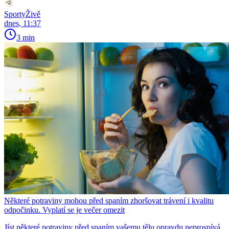
SportyŽivě
dnes, 11:37
3 min
Některé potraviny mohou před spaním zhoršovat trávení i kvalitu
odpočinku. Vyplatí se je večer omezit
Jíst některé potraviny před spaním vašemu tělu opravdu neprospívá.