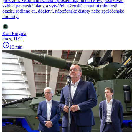
prozradit. Zkoumali svatební prostěradla, hledali krev, posuzovali
vzhled panenské blány a vytvářeli z ženské sexuální minulosti
otázku rodinné cti, dědictví, náboženské čistoty nebo společenské
hodnoty.
Kód Enigma
dnes, 11:11
10 min