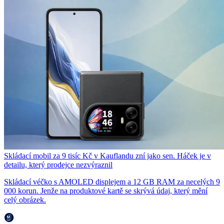
Skládací mobil za 9 tisíc Kč v Kauflandu zní jako sen. Háček je v
detailu, který prodejce nezvýraznil
Skládací véčko s AMOLED displejem a 12 GB RAM za necelých 9
000 korun. Jenže na produktové kartě se skrývá údaj, který mění
celý obrázek.