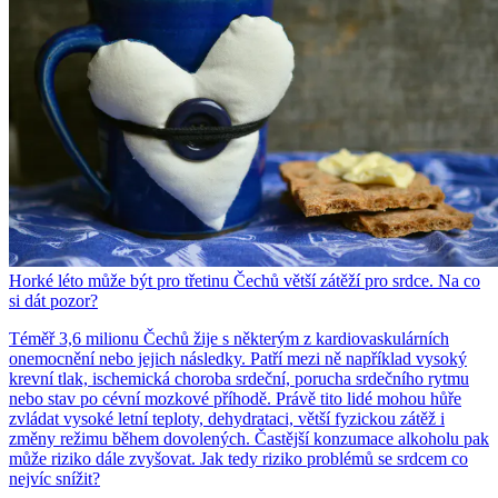
Horké léto může být pro třetinu Čechů větší zátěží pro srdce. Na co
si dát pozor?
Téměř 3,6 milionu Čechů žije s některým z kardiovaskulárních
onemocnění nebo jejich následky. Patří mezi ně například vysoký
krevní tlak, ischemická choroba srdeční, porucha srdečního rytmu
nebo stav po cévní mozkové příhodě. Právě tito lidé mohou hůře
zvládat vysoké letní teploty, dehydrataci, větší fyzickou zátěž i
změny režimu během dovolených. Častější konzumace alkoholu pak
může riziko dále zvyšovat. Jak tedy riziko problémů se srdcem co
nejvíc snížit?