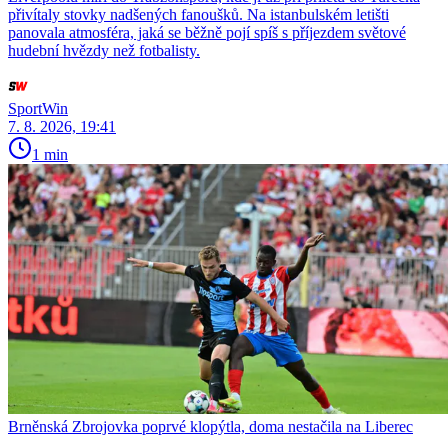
přivítaly stovky nadšených fanoušků. Na istanbulském letišti
panovala atmosféra, jaká se běžně pojí spíš s příjezdem světové
hudební hvězdy než fotbalisty.
SportWin
7. 8. 2026, 19:41
1 min
Brněnská Zbrojovka poprvé klopýtla, doma nestačila na Liberec