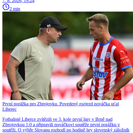
7. 8. 2026, 19:24
2 min
První porážka pro Zbrojovku. Povedený rozjezd nováčka uťal
Liberec
Fotbalisté Liberce zvítězili ve 3. kole první ligy v Brně nad
Zbrojovkou 1:0 a připravili nováčkovi soutěže první porážku v
soutěži. O výhře Slovanu rozhodl po hodině hry slovenský záložník