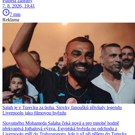
Planeta zahrady
7. 8. 2026, 19:41
7 min
Reklama
Salah je v Turecku za boha. Stovky fanoušků přivítaly legendu
Liverpoolu jako filmovou hvězdu
Slovutného Mohameda Salaha čeká nová a pro mnohé hodně
překvapivá fotbalová výzva. Egyptská hvězda po odchodu z
Liverpoolu míří do Trabzonsporu, kde ji už při příletu do Turecka