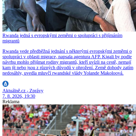
Rwanda jedná s evropskými zeměmi o spolupráci s přijímáním
migrantů
Rwanda vede předběžná jednání s některými evropskými zeměmi o
spolupráci v oblasti migrace, napsala agentura AFP. Kigali by podle
návrhu mohlo přijímat rodiny migrantů, kteří uvízli na cestě, nemají
kam jít nebo jsou z různých důvodů v ohrožení. Země dohody zatím
nedosáhly, uvedla mluvčí rwandské vlády Yolande Makoloová.
Aktuálně.cz - Zprávy
7. 8. 2026, 19:30
Reklama