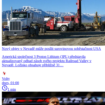
Nový objev v Nevadě může posílit surovinovou soběstačnost USA
Americká společnost 3 Proton Lithium (3PL) představila
aktualizovaný odhad zásob svého projektu Railroad Valley v
Nevadě. Ložisko obsahuje přibližně 31…
Volty
dnes, 01:00
1 min