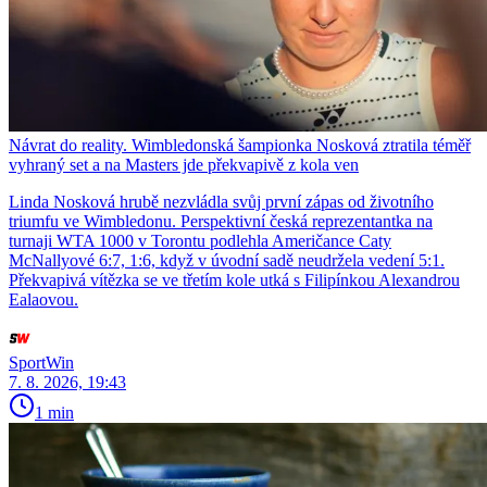
Návrat do reality. Wimbledonská šampionka Nosková ztratila téměř
vyhraný set a na Masters jde překvapivě z kola ven
Linda Nosková hrubě nezvládla svůj první zápas od životního
triumfu ve Wimbledonu. Perspektivní česká reprezentantka na
turnaji WTA 1000 v Torontu podlehla Američance Caty
McNallyové 6:7, 1:6, když v úvodní sadě neudržela vedení 5:1.
Překvapivá vítězka se ve třetím kole utká s Filipínkou Alexandrou
Ealaovou.
SportWin
7. 8. 2026, 19:43
1 min