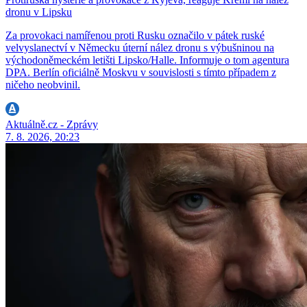
dronu v Lipsku
Za provokaci namířenou proti Rusku označilo v pátek ruské
velvyslanectví v Německu úterní nález dronu s výbušninou na
východoněmeckém letišti Lipsko/Halle. Informuje o tom agentura
DPA. Berlín oficiálně Moskvu v souvislosti s tímto případem z
ničeho neobvinil.
Aktuálně.cz - Zprávy
7. 8. 2026, 20:23