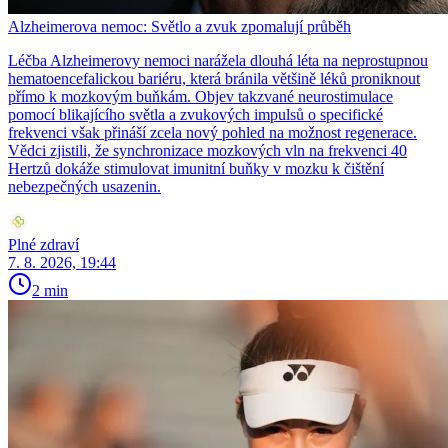
Alzheimerova nemoc: Světlo a zvuk zpomalují průběh
Léčba Alzheimerovy nemoci narážela dlouhá léta na neprostupnou
hematoencefalickou bariéru, která bránila většině léků proniknout
přímo k mozkovým buňkám. Objev takzvané neurostimulace
pomocí blikajícího světla a zvukových impulsů o specifické
frekvenci však přináší zcela nový pohled na možnost regenerace.
Vědci zjistili, že synchronizace mozkových vln na frekvenci 40
Hertzů dokáže stimulovat imunitní buňky v mozku k čištění
nebezpečných usazenin.
Plné zdraví
7. 8. 2026, 19:44
2 min