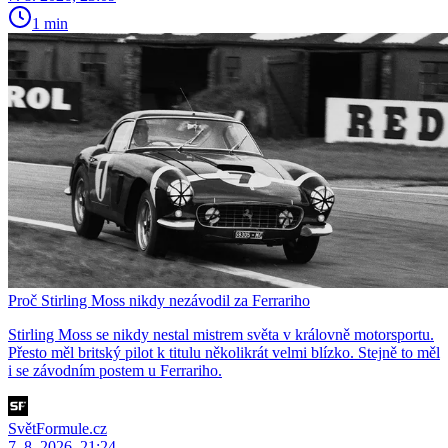
1 min
Proč Stirling Moss nikdy nezávodil za Ferrariho
Stirling Moss se nikdy nestal mistrem světa v královně motorsportu.
Přesto měl britský pilot k titulu několikrát velmi blízko. Stejně to měl
i se závodním postem u Ferrariho.
SvětFormule.cz
7. 8. 2026, 21:24