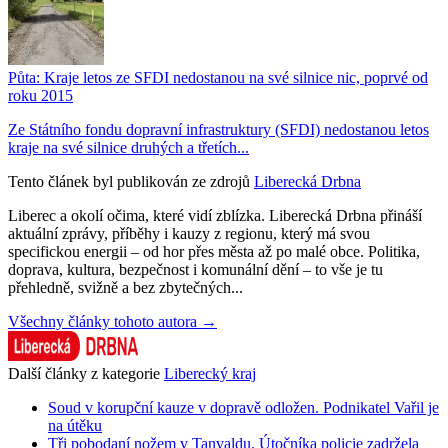
Půta: Kraje letos ze SFDI nedostanou na své silnice nic, poprvé od
roku 2015
Ze Státního fondu dopravní infrastruktury (SFDI) nedostanou letos
kraje na své silnice druhých a třetích...
Tento článek byl publikován ze zdrojů
Liberecká Drbna
Liberec a okolí očima, které vidí zblízka. Liberecká Drbna přináší
aktuální zprávy, příběhy i kauzy z regionu, který má svou
specifickou energii – od hor přes města až po malé obce. Politika,
doprava, kultura, bezpečnost i komunální dění – to vše je tu
přehledně, svižně a bez zbytečných...
Všechny články tohoto autora →
Další články z kategorie
Liberecký kraj
Soud v korupční kauze v dopravě odložen. Podnikatel Vařil je
na útěku
Tři pobodaní nožem v Tanvaldu. Útočníka policie zadržela