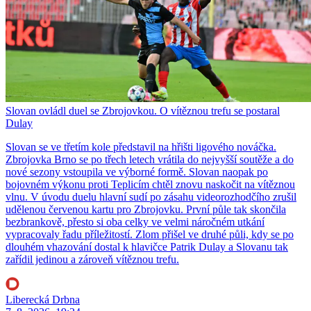
Slovan ovládl duel se Zbrojovkou. O vítěznou trefu se postaral
Dulay
Slovan se ve třetím kole představil na hřišti ligového nováčka.
Zbrojovka Brno se po třech letech vrátila do nejvyšší soutěže a do
nové sezony vstoupila ve výborné formě. Slovan naopak po
bojovném výkonu proti Teplicím chtěl znovu naskočit na vítěznou
vlnu. V úvodu duelu hlavní sudí po zásahu videorozhodčího zrušil
udělenou červenou kartu pro Zbrojovku. První půle tak skončila
bezbrankově, přesto si oba celky ve velmi náročném utkání
vypracovaly řadu příležitostí. Zlom přišel ve druhé půli, kdy se po
dlouhém vhazování dostal k hlavičce Patrik Dulay a Slovanu tak
zařídil jedinou a zároveň vítěznou trefu.
Liberecká Drbna