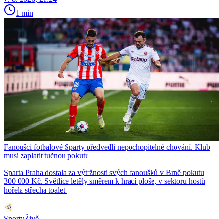
1 min
Fanoušci fotbalové Sparty předvedli nepochopitelné chování. Klub
musí zaplatit tučnou pokutu
Sparta Praha dostala za výtržnosti svých fanoušků v Brně pokutu
300 000 Kč. Světlice letěly směrem k hrací ploše, v sektoru hostů
hořela střecha toalet.
SportyŽivě