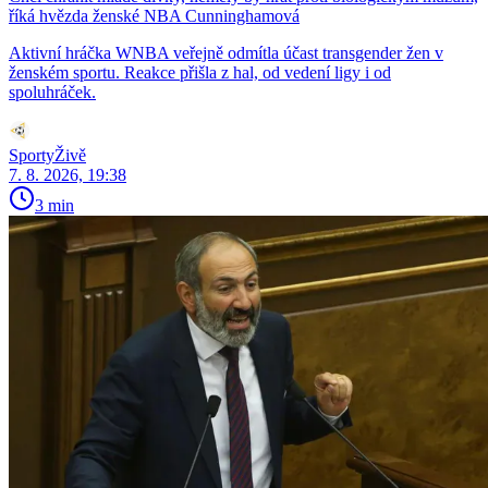
říká hvězda ženské NBA Cunninghamová
Aktivní hráčka WNBA veřejně odmítla účast transgender žen v
ženském sportu. Reakce přišla z hal, od vedení ligy i od
spoluhráček.
SportyŽivě
7. 8. 2026, 19:38
3 min