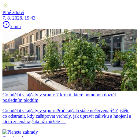
Plné zdraví
7. 8. 2026, 19:43
5 min
Co udělat s rajčaty v srpnu: 7 kroků, které pomohou dozrát
posledním plodům
Co udělat s rajčaty v srpnu: Proč rajčata stále nečervenají? Zjistěte,
co odstranit, kdy zaštipovat vrcholy, jak upravit zálivku a hnojení a
která zelená rajčata už můžete …