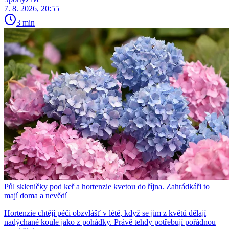
7. 8. 2026, 20:55
3 min
Půl skleničky pod keř a hortenzie kvetou do října. Zahrádkáři to
mají doma a nevědí
Hortenzie chtějí péči obzvlášť v létě, když se jim z květů dělají
nadýchané koule jako z pohádky. Právě tehdy potřebují pořádnou