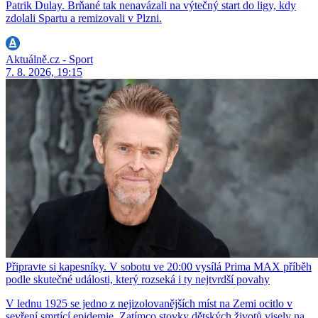
Patrik Dulay. Brňané tak nenavázali na výtečný start do ligy, kdy
zdolali Spartu a remizovali v Plzni.
Aktuálně.cz - Sport
7. 8. 2026, 19:15
Připravte si kapesníky. V sobotu ve 20:00 vysílá Prima MAX příběh
podle skutečné události, který rozseká i ty nejtvrdší povahy
V lednu 1925 se jedno z nejizolovanějších míst na Zemi ocitlo v
sevření smrtící epidemie. Zatímco stovky dětských životů visely na