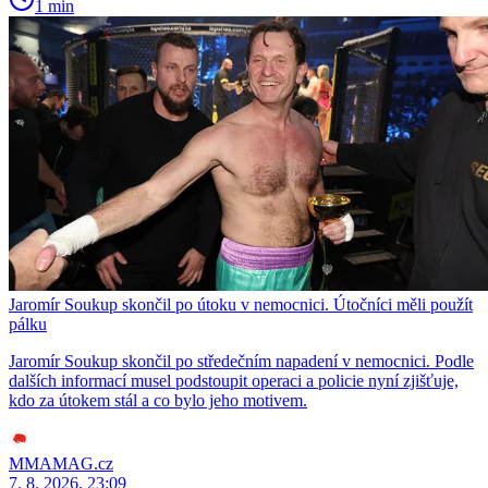
1 min
Jaromír Soukup skončil po útoku v nemocnici. Útočníci měli použít
pálku
Jaromír Soukup skončil po středečním napadení v nemocnici. Podle
dalších informací musel podstoupit operaci a policie nyní zjišťuje,
kdo za útokem stál a co bylo jeho motivem.
MMAMAG.cz
7. 8. 2026, 23:09