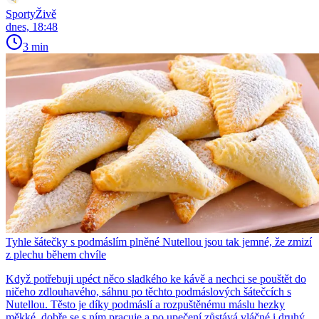
SportyŽivě
dnes, 18:48
3 min
Tyhle šátečky s podmáslím plněné Nutellou jsou tak jemné, že zmizí
z plechu během chvíle
Když potřebuji upéct něco sladkého ke kávě a nechci se pouštět do
ničeho zdlouhavého, sáhnu po těchto podmáslových šátečcích s
Nutellou. Těsto je díky podmáslí a rozpuštěnému máslu hezky
měkké, dobře se s ním pracuje a po upečení zůstává vláčné i druhý