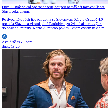
Fukal: Chlácholení Sparty neberu, soupeři nemáš dát takovou šanci.
Slavii čeká dilema
Po dvou gólových jízdách doma se Slováckem 5:1 a v Ostravě 4:0
porazila Slavia na vlastní půdě Pardubice jen 2:1 a bála se o výhru
do poslední minuty. Náznak určitého poklesu v tom ovšem nevidím.
Aktuálně.cz - Sport
dnes, 18:29