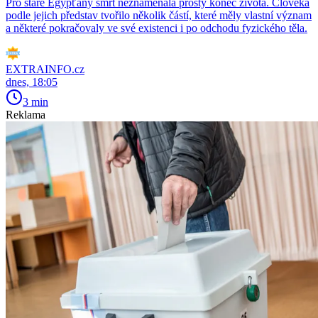
Pro staré Egypťany smrt neznamenala prostý konec života. Člověka
podle jejich představ tvořilo několik částí, které měly vlastní význam
a některé pokračovaly ve své existenci i po odchodu fyzického těla.
EXTRAINFO.cz
dnes, 18:05
3 min
Reklama