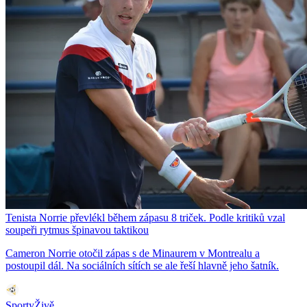
Tenista Norrie převlékl během zápasu 8 triček. Podle kritiků vzal
soupeři rytmus špinavou taktikou
Cameron Norrie otočil zápas s de Minaurem v Montrealu a
postoupil dál. Na sociálních sítích se ale řeší hlavně jeho šatník.
SportyŽivě