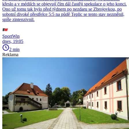
křeslo a v médiích se objevují čím dál častěji spekulace o jeho konci.
Ono už tomu tak bylo před týdnem po nezdaru se Zbrojovkou, po
sobotní divoké přestřelce 5:5 na půdě Teplic se tento stav nezměnil,
spíše zintenzivnil.
SportWin
dnes, 19:05
2 min
Reklama