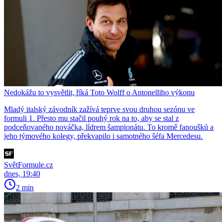
Nedokážu to vysvětlit, říká Toto Wolff o Antonelliho výkonu
Mladý italský závodník zažívá teprve svou druhou sezónu ve
formuli 1. Přesto mu stačil pouhý rok na to, aby se stal z
podceňovaného nováčka, lídrem šampionátu. To kromě fanoušků a
jeho týmového kolegy, překvapilo i samotného šéfa Mercedesu.
SvětFormule.cz
dnes, 19:40
2 min