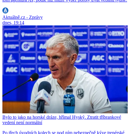
Aktuálně.cz - Zprávy
dnes, 19:14
Bylo to jako na horské dráze, hřímal Hyský. Ztratit tříbrankové
vedení není normální
Po třech úvodních kolech se pod ním nebezpečně kýve trenérské