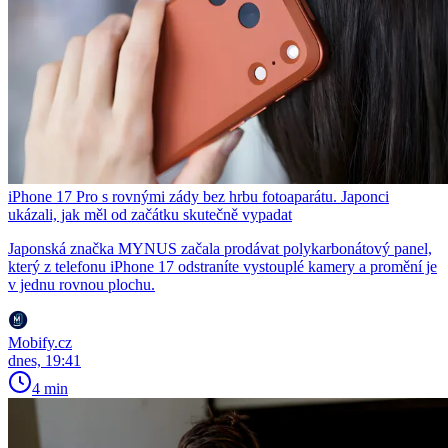
iPhone 17 Pro s rovnými zády bez hrbu fotoaparátu. Japonci
ukázali, jak měl od začátku skutečně vypadat
Japonská značka MYNUS začala prodávat polykarbonátový panel,
který z telefonu iPhone 17 odstraníte vystouplé kamery a promění je
v jednu rovnou plochu.
Mobify.cz
dnes, 19:41
4 min