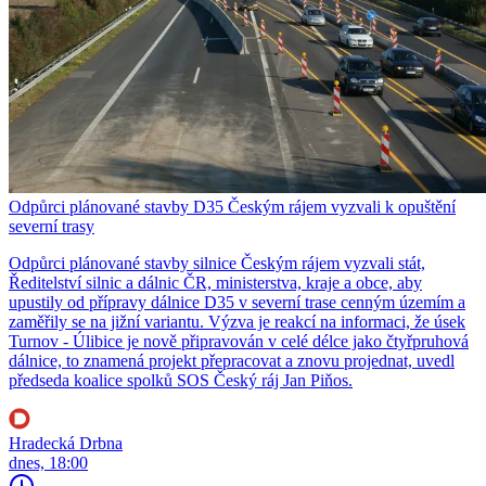
Odpůrci plánované stavby D35 Českým rájem vyzvali k opuštění
severní trasy
Odpůrci plánované stavby silnice Českým rájem vyzvali stát,
Ředitelství silnic a dálnic ČR, ministerstva, kraje a obce, aby
upustily od přípravy dálnice D35 v severní trase cenným územím a
zaměřily se na jižní variantu. Výzva je reakcí na informaci, že úsek
Turnov - Úlibice je nově připravován v celé délce jako čtyřpruhová
dálnice, to znamená projekt přepracovat a znovu projednat, uvedl
předseda koalice spolků SOS Český ráj Jan Piňos.
Hradecká Drbna
dnes, 18:00