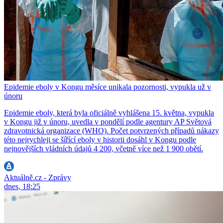
Epidemie eboly v Kongu měsíce unikala pozornosti, vypukla už v
únoru
Epidemie eboly, která byla oficiálně vyhlášena 15. května, vypukla
v Kongu již v únoru, uvedla v pondělí podle agentury AP Světová
zdravotnická organizace (WHO). Počet potvrzených případů nákazy
této nejrychleji se šířící eboly v historii dosáhl v Kongu podle
nejnovějších vládních údajů 4 200, včetně více než 1 900 obětí.
Aktuálně.cz - Zprávy
dnes, 18:25