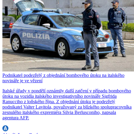
Podnikatel podezřelý z objednání bombového útoku na italského
novináře je ve vězení
Italské úřady v pondělí oznámily další zatčení v případu bombového
útoku na vozidla italského investigativního novináře Sigfrida
Ranucciho z loňského října. Z objednání útoku je podezřelý
podnikatel Valter Lavitola, považovaný za blízkého spolupracovníka
zesnulého italského expremiéra Silvia Berlusconiho, napsala
agentura AFP.