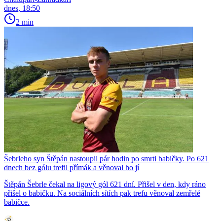
dnes, 18:50
2 min
Šebrleho syn Štěpán nastoupil pár hodin po smrti babičky. Po 621
dnech bez gólu trefil přímák a věnoval ho jí
Štěpán Šebrle čekal na ligový gól 621 dní. Přišel v den, kdy ráno
přišel o babičku. Na sociálních sítích pak trefu věnoval zemřelé
babičce.