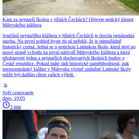
Kam za nejstarší školou v jižních Čechách? Objevte gotický klenot
Milevského kláštera
Součástí nejstaršího kláštera v jižních Čechách je docela nenápadná
stavba. Na první pohled byste do ní neřekli, že je mimořádně
historicky cenná. Jedná se o gotickou Latinskou školu, která stojí po
pravé straně vchodu na první nádvoří Milevského kláštera a která
představuje jednu z nejstarších dochovaných školních budov v
České republice. Pokud máte rádi historické pamětihodnosti, pak
premonstrátský klášter v Milevsku včetně zmíněné Latinské školy
může být dalším cílem vašich výletů.
Svět cestovatele
dnes, 19:05
3 min