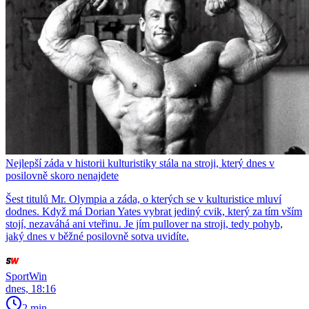
Nejlepší záda v historii kulturistiky stála na stroji, který dnes v
posilovně skoro nenajdete
Šest titulů Mr. Olympia a záda, o kterých se v kulturistice mluví
dodnes. Když má Dorian Yates vybrat jediný cvik, který za tím vším
stojí, nezaváhá ani vteřinu. Je jím pullover na stroji, tedy pohyb,
jaký dnes v běžné posilovně sotva uvidíte.
SportWin
dnes, 18:16
2 min