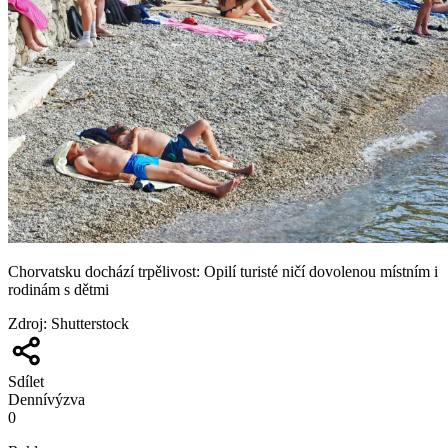
Chorvatsku dochází trpělivost: Opilí turisté ničí dovolenou místním i
rodinám s dětmi
Zdroj
:
Shutterstock
Sdílet
Denní
výzva
0