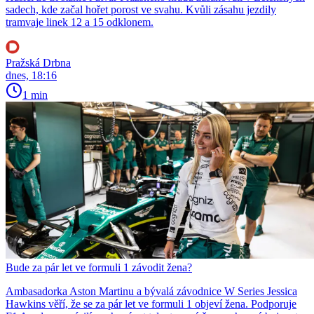
sadech, kde začal hořet porost ve svahu. Kvůli zásahu jezdily
tramvaje linek 12 a 15 odklonem.
Pražská Drbna
dnes, 18:16
1 min
Bude za pár let ve formuli 1 závodit žena?
Ambasadorka Aston Martinu a bývalá závodnice W Series Jessica
Hawkins věří, že se za pár let ve formuli 1 objeví žena. Podporuje