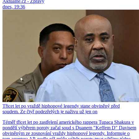
Aktuálně.cz - Zprávy
dnes, 19:36
Třicet let po vraždě hiphopové legendy stane obviněný před
soudem. Ze čtyř podezřelých je naživu už jen on
Téměř třicet let po zastřelení amerického rappera Tupaca Shakura v
pondělí výběrem poroty začal soud s Duanem "Keffem D" Davisem
obviněným ze zosnování vraždy hiphopové legendy. Informuje o
tom agentura AP, podle níž může výběr poroty trvat většinu týdne.