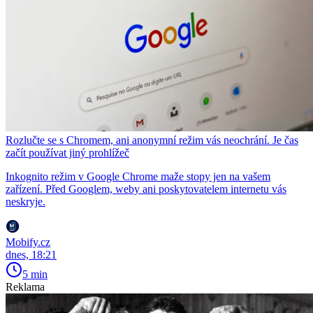
Rozlučte se s Chromem, ani anonymní režim vás neochrání. Je čas
začít používat jiný prohlížeč
Inkognito režim v Google Chrome maže stopy jen na vašem
zařízení. Před Googlem, weby ani poskytovatelem internetu vás
neskryje.
Mobify.cz
dnes, 18:21
5 min
Reklama