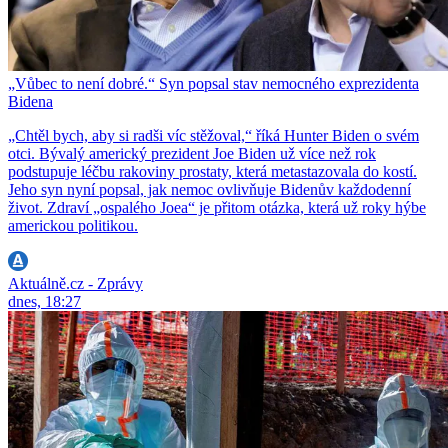
„Vůbec to není dobré.“ Syn popsal stav nemocného exprezidenta
Bidena
„Chtěl bych, aby si radši víc stěžoval,“ říká Hunter Biden o svém
otci. Bývalý americký prezident Joe Biden už více než rok
podstupuje léčbu rakoviny prostaty, která metastazovala do kostí.
Jeho syn nyní popsal, jak nemoc ovlivňuje Bidenův každodenní
život. Zdraví „ospalého Joea“ je přitom otázka, která už roky hýbe
americkou politikou.
Aktuálně.cz - Zprávy
dnes, 18:27