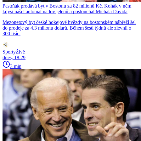
Pastrňák prodává byt v Bostonu za 82 milionů Kč. Kohák v něm
kdysi našel automat na lov jelenů a poslouchal Michala Davida
Mezonetový byt české hokejové hvězdy na bostonském nábřeží šel
do prodeje za 4,3 milionu dolarů. Během šesti týdnů ale zlevnil o
300 tisíc.
SportyŽivě
dnes, 18:29
3 min