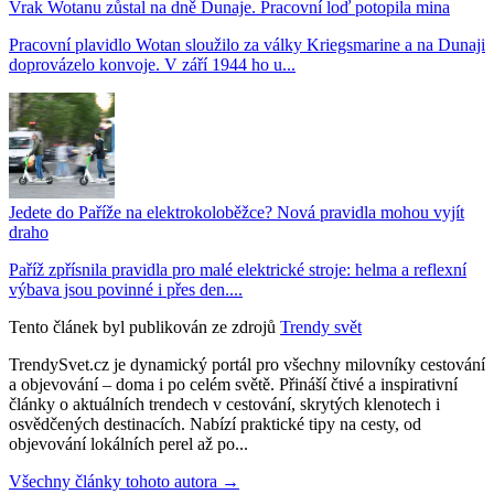
Vrak Wotanu zůstal na dně Dunaje. Pracovní loď potopila mina
Pracovní plavidlo Wotan sloužilo za války Kriegsmarine a na Dunaji
doprovázelo konvoje. V září 1944 ho u...
Jedete do Paříže na elektrokoloběžce? Nová pravidla mohou vyjít
draho
Paříž zpřísnila pravidla pro malé elektrické stroje: helma a reflexní
výbava jsou povinné i přes den....
Tento článek byl publikován ze zdrojů
Trendy svět
TrendySvet.cz je dynamický portál pro všechny milovníky cestování
a objevování – doma i po celém světě. Přináší čtivé a inspirativní
články o aktuálních trendech v cestování, skrytých klenotech i
osvědčených destinacích. Nabízí praktické tipy na cesty, od
objevování lokálních perel až po...
Všechny články tohoto autora →