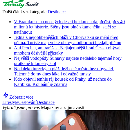
Další články z kategorie
Destinace
V Braníku se na necelých deseti hektarech dá přečíst přes 40
milionů let historie. Stěny jsou plné zkamenělin, stačí se
natáhnout
Jedna z nejoblíbenějších pláží v Chorvatsku se mění před
očima: Turisté mají velké obavy a odborníci hledají příčinu
Ani Perchta, ani rarášek. Nejtajemnější hrad Česka obývají
mnohem děsivější přízraky
Největší vodopády Šumavy najdete nedaleko tajemné hory
protkané kilometry štol
Nedaleko tureckých pláží leží celé město bez obyvatel.
Tajemné domy dnes lákají odvážné turisty
Kdo objevil tenhle ráj kousek od Prahy, už nechce do
Karibiku. Koupání je zdarma
Zobrazit více
Lifestyle
Cestování
Destinace
Vybrali jsme pro vás
Magazíny a zajímavosti