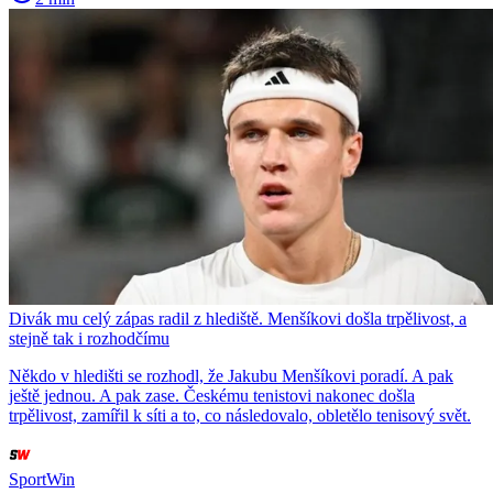
Divák mu celý zápas radil z hlediště. Menšíkovi došla trpělivost, a
stejně tak i rozhodčímu
Někdo v hledišti se rozhodl, že Jakubu Menšíkovi poradí. A pak
ještě jednou. A pak zase. Českému tenistovi nakonec došla
trpělivost, zamířil k síti a to, co následovalo, obletělo tenisový svět.
SportWin