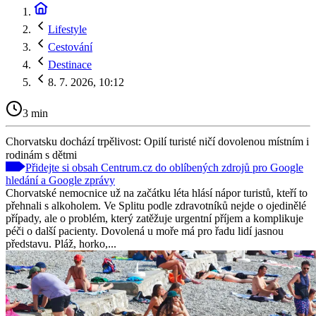
Lifestyle
Cestování
Destinace
8. 7. 2026, 10:12
3 min
Chorvatsku dochází trpělivost: Opilí turisté ničí dovolenou místním i
rodinám s dětmi
Přidejte si obsah Centrum.cz do oblíbených zdrojů pro Google
hledání a Google zprávy
Chorvatské nemocnice už na začátku léta hlásí nápor turistů, kteří to
přehnali s alkoholem. Ve Splitu podle zdravotníků nejde o ojedinělé
případy, ale o problém, který zatěžuje urgentní příjem a komplikuje
péči o další pacienty. Dovolená u moře má pro řadu lidí jasnou
představu. Pláž, horko,...