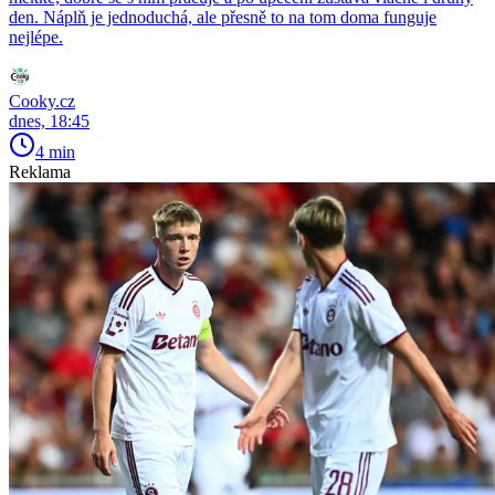
den. Náplň je jednoduchá, ale přesně to na tom doma funguje
nejlépe.
Cooky.cz
dnes, 18:45
4 min
Reklama