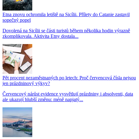
Etna znovu ochromila letiště na Sicílii. Přílety do Catanie zastavil
sopečný popel
Dovolená na Sicílii se části turistů během několika hodin výrazně
zkomplikovala. Aktivita Etny dostala...
Pět procent nezaměstnaných po letech: Proč červencová čísla nejsou
jen prázdninový výkyv?
Červencový nárůst evidence vysvětlují prázdniny i absolventi, data
ale ukazují hlubší změnu: méně napjatý...