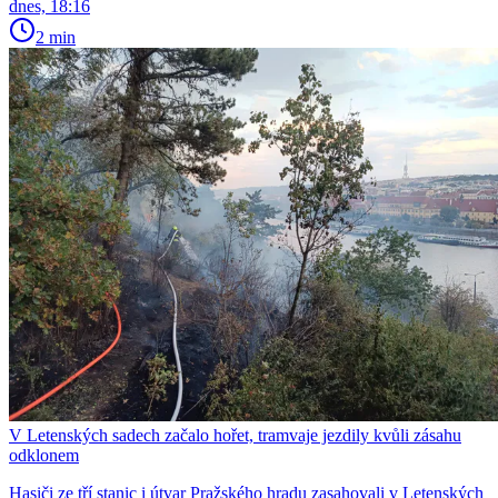
dnes, 18:16
2 min
V Letenských sadech začalo hořet, tramvaje jezdily kvůli zásahu
odklonem
Hasiči ze tří stanic i útvar Pražského hradu zasahovali v Letenských