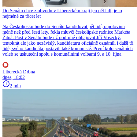
Do Senátu chce z obvodu v Libereckém kraji jen pět lidí, je to
nejméně za třicet let
Na Českolipsku bude do Senátu kandidovat pět lidí, o polovinu
méně než před šesti lety, řekla mluvčí českolipské radnice Markéta
Žitná. Post v Senátu bude už podruhé obhajovat Jiří Vosecký,
tentokrát ale jako nezávislý, kandidaturu oficiálně oznámili i další tři
lidé, svého kandidáta postavili také komunisté. První kolo senátních
voleb se uskuteční spolu s komunálními volbami 9. a 10. října.
Liberecká Drbna
dnes, 18:02
2 min