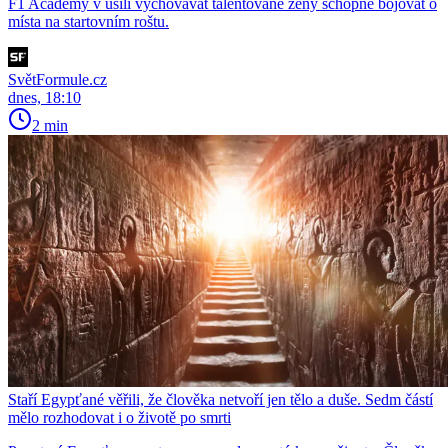
F1 Academy v úsilí vychovávat talentované ženy schopné bojovat o
místa na startovním roštu.
SvětFormule.cz
dnes, 18:10
2 min
Staří Egypťané věřili, že člověka netvoří jen tělo a duše. Sedm částí
mělo rozhodovat i o životě po smrti