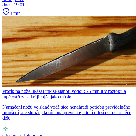
dnes, 19:01
3 min
Profík na nože ukázal trik se slanou vodou: 25 minut v roztoku a
tupé ostří zase krájí rajče jako máslo
Namáčení nožů ve slané vodě sice nenahradí potřebu pravidelného
broušení, ale slouží jako účinná prevence, která udrží ostrost o něco
déle.
Chalupáři-Zahrádkáři