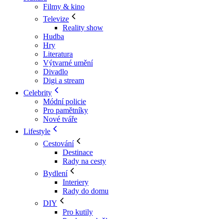
Filmy & kino
Televize
Reality show
Hudba
Hry
Literatura
Výtvarné umění
Divadlo
Digi a stream
Celebrity
Módní policie
Pro pamětníky
Nové tváře
Lifestyle
Cestování
Destinace
Rady na cesty
Bydlení
Interiery
Rady do domu
DIY
Pro kutily