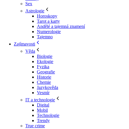
Sex
Astrologie
Horoskopy
Tarot a karty
Andělé a tajemná znamení
Numerologie
Tajemno
Zajímavosti
Věda
Biologie
Ekologie
Fyzika
Geografie
Historie
Chemie
Jazykověda
Vesmír
IT a technologie
Digital
Mobil
Technologie
Trendy
True crime