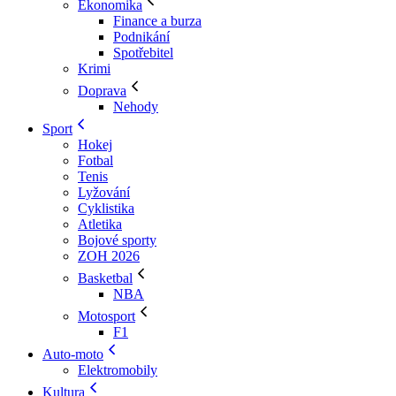
Ekonomika
Finance a burza
Podnikání
Spotřebitel
Krimi
Doprava
Nehody
Sport
Hokej
Fotbal
Tenis
Lyžování
Cyklistika
Atletika
Bojové sporty
ZOH 2026
Basketbal
NBA
Motosport
F1
Auto-moto
Elektromobily
Kultura