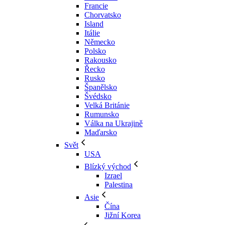
Francie
Chorvatsko
Island
Itálie
Německo
Polsko
Rakousko
Řecko
Rusko
Španělsko
Švédsko
Velká Británie
Rumunsko
Válka na Ukrajině
Maďarsko
Svět
USA
Blízký východ
Izrael
Palestina
Asie
Čína
Jižní Korea