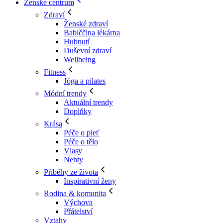
Ženské centrum
Zdraví
Ženské zdraví
Babiččina lékárna
Hubnutí
Duševní zdraví
Wellbeing
Fitness
Jóga a pilates
Módní trendy
Aktuální trendy
Doplňky
Krása
Péče o pleť
Péče o tělo
Vlasy
Nehty
Příběhy ze života
Inspirativní ženy
Rodina & komunita
Výchova
Přátelství
Vztahy