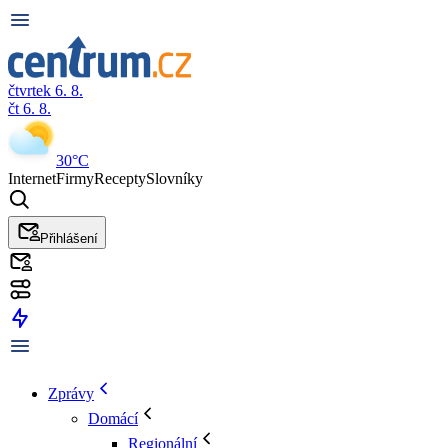
čtvrtek 6. 8.
čt 6. 8.
30°C
Internet
Firmy
Recepty
Slovníky
Přihlášení
Zprávy
Domácí
Regionální