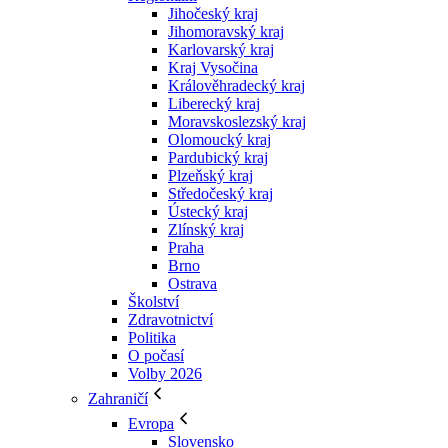
Jihočeský kraj
Jihomoravský kraj
Karlovarský kraj
Kraj Vysočina
Králověhradecký kraj
Liberecký kraj
Moravskoslezský kraj
Olomoucký kraj
Pardubický kraj
Plzeňský kraj
Středočeský kraj
Ústecký kraj
Zlínský kraj
Praha
Brno
Ostrava
Školství
Zdravotnictví
Politika
O počasí
Volby 2026
Zahraničí
Evropa
Slovensko