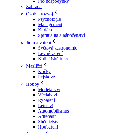
Pro hospodyňky
Zahrada
Osobní rozvoj
Psychologie
Management
Kariéra
Spiritualita a náboženství
Jídlo a vaření
Světová gastronomie
Levné vaření
Kulinářské triky
Mazlíčci
Kočky
Pejskové
Hobby
Modelářství
Včelařství
Rybaření
Letectví
Automobilismus
Adrenalin
Sběratelství
Houbaření