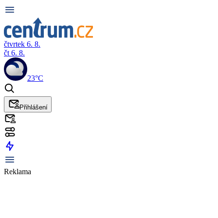
čtvrtek 6. 8.
čt 6. 8.
23°C
Přihlášení
Reklama