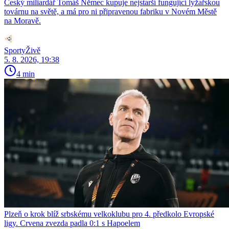
Český miliardář Tomáš Němec kupuje nejstarší fungující lyžařskou
továrnu na světě, a má pro ni připravenou fabriku v Novém Městě
na Moravě.
SportyŽivě
5. 8. 2026, 19:38
4 min
Plzeň o krok blíž srbskému velkoklubu pro 4. předkolo Evropské
ligy. Crvena zvezda padla 0:1 s Hapoelem