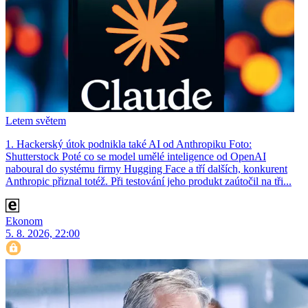
Letem světem
1. Hackerský útok podnikla také AI od Anthropiku Foto:
Shutterstock Poté co se model umělé inteligence od OpenAI
naboural do systému firmy Hugging Face a tří dalších, konkurent
Anthro­pic přiznal totéž. Při testování jeho produkt zaútočil na tři...
Ekonom
5. 8. 2026, 22:00