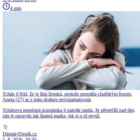
4 min
Tchán jí řekl, že je líná ženská, protože porodila císařským řezem.
Aneta (27) se z toho dodnes nevzpamatovala
Tchánova nemístná poznámka ji natolik ranila, že přemýšlí nad tím,
zda je opravdu tak špatná matka, jak si o ní myslí.
DámskýDeník.cz
5. 8. 2026, 20:20