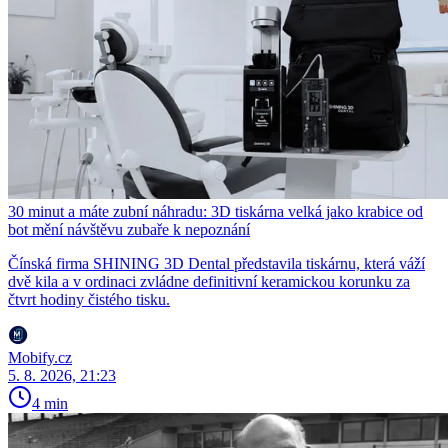
30 minut a máte zubní náhradu: 3D tiskárna velká jako krabice od
bot mění návštěvu zubaře k nepoznání
Čínská firma SHINING 3D Dental představila tiskárnu, která váží
dvě kila a v ordinaci zvládne definitivní keramickou korunku za
čtvrt hodiny čistého tisku.
Mobify.cz
5. 8. 2026, 21:23
4 min