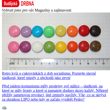
Vybrali jsme pro vás
Magazíny a zajímavosti
Retro kvíz o cukrovinkách z dob socialismu: Poznejte slavné
sladkosti, které mizely z obchodů jako první
Před pádem komunismu měly prodejny své stálice – sladkosti, na
které se stály fronty a které si pamatuje dodnes skoro každý. Některé
přežily sametovou revoluci, jiné zmizely navždy. Víte, co se skrývá
za zkratkou LIPO nebo kdy se začalo vyrábět Pedro?