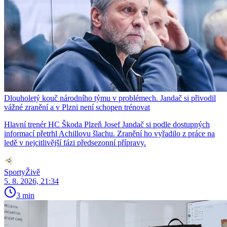
Dlouholetý kouč národního týmu v problémech. Jandač si přivodil
vážné zranění a v Plzni není schopen trénovat
Hlavní trenér HC Škoda Plzeň Josef Jandač si podle dostupných
informací přetrhl Achillovu šlachu. Zranění ho vyřadilo z práce na
ledě v nejcitlivější fázi předsezonní přípravy.
SportyŽivě
5. 8. 2026, 21:34
3 min