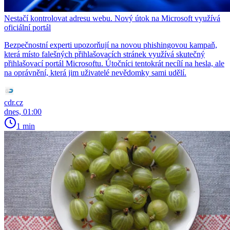
Nestačí kontrolovat adresu webu. Nový útok na Microsoft využívá
oficiální portál
Bezpečnostní experti upozorňují na novou phishingovou kampaň,
která místo falešných přihlašovacích stránek využívá skutečný
přihlašovací portál Microsoftu. Útočníci tentokrát necílí na hesla, ale
na oprávnění, která jim uživatelé nevědomky sami udělí.
cdr.cz
dnes, 01:00
1 min