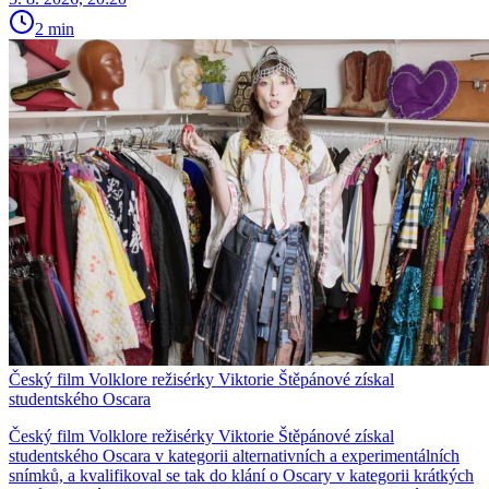
2 min
Český film Volklore režisérky Viktorie Štěpánové získal
studentského Oscara
Český film Volklore režisérky Viktorie Štěpánové získal
studentského Oscara v kategorii alternativních a experimentálních
snímků, a kvalifikoval se tak do klání o Oscary v kategorii krátkých