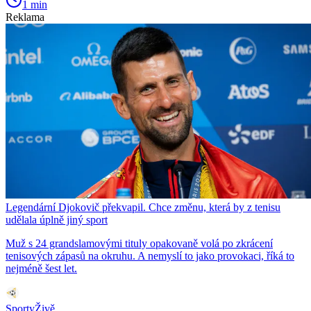
1 min
Reklama
Legendární Djokovič překvapil. Chce změnu, která by z tenisu
udělala úplně jiný sport
Muž s 24 grandslamovými tituly opakovaně volá po zkrácení
tenisových zápasů na okruhu. A nemyslí to jako provokaci, říká to
nejméně šest let.
SportyŽivě