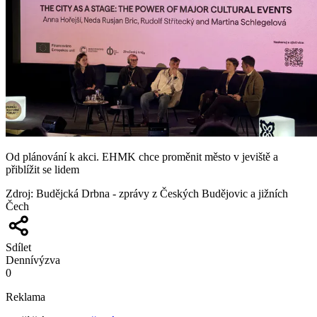
Od plánování k akci. EHMK chce proměnit město v jeviště a
přiblížit se lidem
Zdroj
:
Budějcká Drbna - zprávy z Českých Budějovic a jižních
Čech
Sdílet
Denní
výzva
0
Reklama