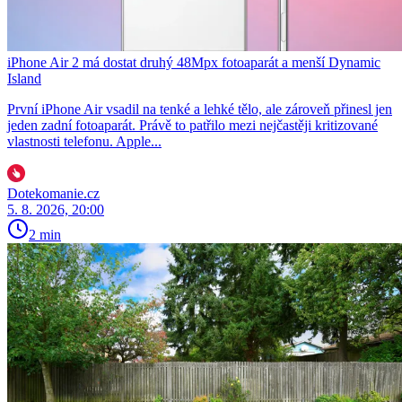
iPhone Air 2 má dostat druhý 48Mpx fotoaparát a menší Dynamic
Island
První iPhone Air vsadil na tenké a lehké tělo, ale zároveň přinesl jen
jeden zadní fotoaparát. Právě to patřilo mezi nejčastěji kritizované
vlastnosti telefonu. Apple...
Dotekomanie.cz
5. 8. 2026, 20:00
2 min