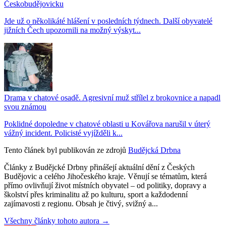
Českobudějovicku
Jde už o několikáté hlášení v posledních týdnech. Další obyvatelé
jižních Čech upozornili na možný výskyt...
Drama v chatové osadě. Agresivní muž střílel z brokovnice a napadl
svou známou
Poklidné dopoledne v chatové oblasti u Kovářova narušil v úterý
vážný incident. Policisté vyjížděli k...
Tento článek byl publikován ze zdrojů
Budějcká Drbna
Články z Budějcké Drbny přinášejí aktuální dění z Českých
Budějovic a celého Jihočeského kraje. Věnují se tématům, která
přímo ovlivňují život místních obyvatel – od politiky, dopravy a
školství přes kriminalitu až po kulturu, sport a každodenní
zajímavosti z regionu. Obsah je čtivý, svižný a...
Všechny články tohoto autora →