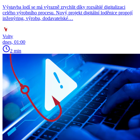
Výstavba lodí se má výrazně zrychlit díky rozsáhlé digitalizaci
celého výrobního procesu. Nový projekt digitální loděnice propojí
inženýring, výrobu, dodavatelské…
Volty
dnes, 01:00
2 min