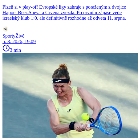
Plzeň si v play-off Evropské ligy zahraje s poraženým z dvojice
Hapoel Beer-Sheva a Crvena zvezda. Po prvním zápase vede
izraelský klub 1:0, ale definitivně rozhodne až odveta 11. srpna.
SportyŽivě
5. 8. 2026, 19:09
3 min