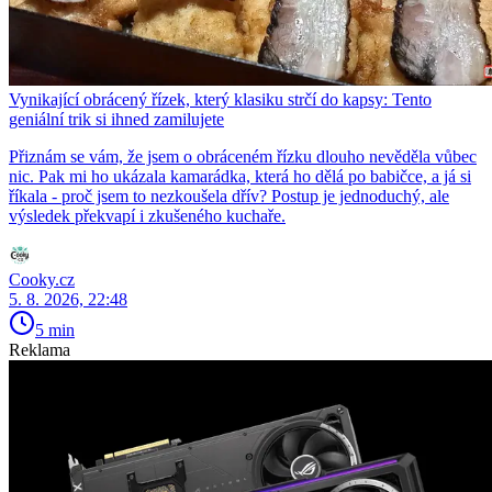
Vynikající obrácený řízek, který klasiku strčí do kapsy: Tento
geniální trik si ihned zamilujete
Přiznám se vám, že jsem o obráceném řízku dlouho nevěděla vůbec
nic. Pak mi ho ukázala kamarádka, která ho dělá po babičce, a já si
říkala - proč jsem to nezkoušela dřív? Postup je jednoduchý, ale
výsledek překvapí i zkušeného kuchaře.
Cooky.cz
5. 8. 2026, 22:48
5 min
Reklama