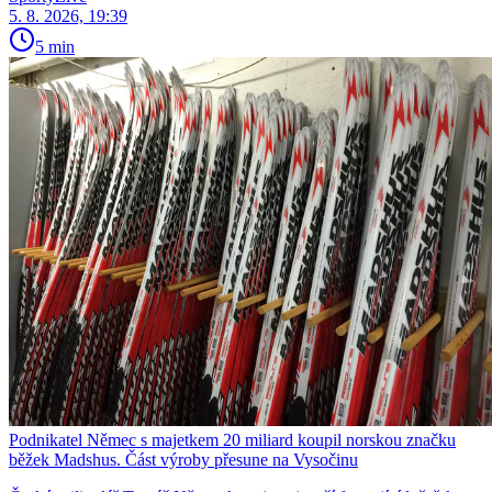
5. 8. 2026, 19:39
5 min
Podnikatel Němec s majetkem 20 miliard koupil norskou značku
běžek Madshus. Část výroby přesune na Vysočinu