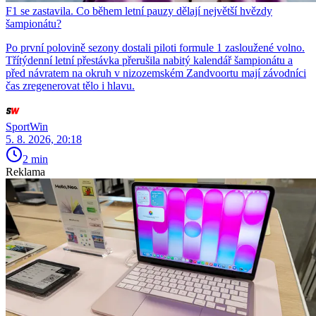
F1 se zastavila. Co během letní pauzy dělají největší hvězdy
šampionátu?
Po první polovině sezony dostali piloti formule 1 zasloužené volno.
Třítýdenní letní přestávka přerušila nabitý kalendář šampionátu a
před návratem na okruh v nizozemském Zandvoortu mají závodníci
čas zregenerovat tělo i hlavu.
SportWin
5. 8. 2026, 20:18
2 min
Reklama