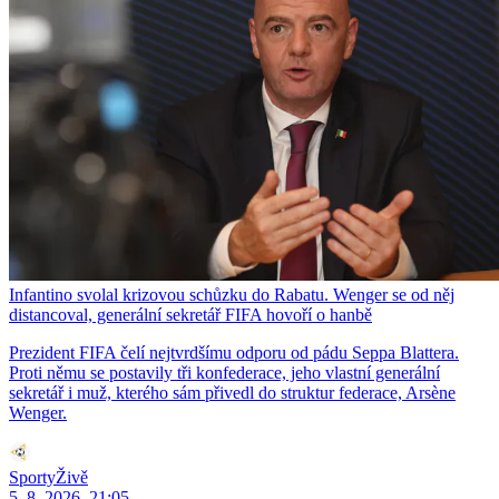
Infantino svolal krizovou schůzku do Rabatu. Wenger se od něj
distancoval, generální sekretář FIFA hovoří o hanbě
Prezident FIFA čelí nejtvrdšímu odporu od pádu Seppa Blattera.
Proti němu se postavily tři konfederace, jeho vlastní generální
sekretář i muž, kterého sám přivedl do struktur federace, Arsène
Wenger.
SportyŽivě
5. 8. 2026, 21:05