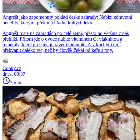
Angrešt jako zapomenutý poklad české zahrady: Nabízí zdravotní
benefity, kterými překoná i řadu drahých léků
Angrešt roste na zahradách po celé zemi, přesto ho většina z nás
přehlíží. Přitom jde o ovoce nabité vitaminem C, vlákninou a
minerály, které prospívají trávení i imunitě. A v kuchyni umí
překvapit daleko víc, než by člověk čekal od keře s trny.
Cooky.cz
dnes, 00:37
3 min