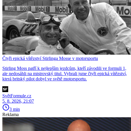
Čtyři epická vítězství Stirlinga Mosse v motorsportu
Stirling Moss patří k nejlepším jezdcům, kteří závodili ve formuli 1,
ale nedosáhli na mistrovský titul. Vybrali jsme čtyři epická vítězství,
která britský pilot dobyl ve světě motorsportu.
SvětFormule.cz
5. 8. 2026, 21:07
3 min
Reklama