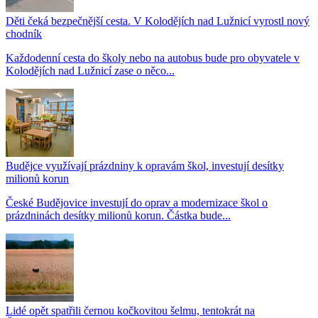
Děti čeká bezpečnější cesta. V Kolodějích nad Lužnicí vyrostl nový
chodník
Každodenní cesta do školy nebo na autobus bude pro obyvatele v
Kolodějích nad Lužnicí zase o něco...
Budějce využívají prázdniny k opravám škol, investují desítky
milionů korun
České Budějovice investují do oprav a modernizace škol o
prázdninách desítky milionů korun. Částka bude...
Lidé opět spatřili černou kočkovitou šelmu, tentokrát na