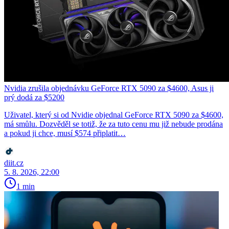
Nvidia zrušila objednávku GeForce RTX 5090 za $4600, Asus ji
prý dodá za $5200
Uživatel, který si od Nvidie objednal GeForce RTX 5090 za $4600,
má smůlu. Dozvěděl se totiž, že za tuto cenu mu již nebude prodána
a pokud ji chce, musí $574 připlatit…
diit.cz
5. 8. 2026, 22:00
1 min