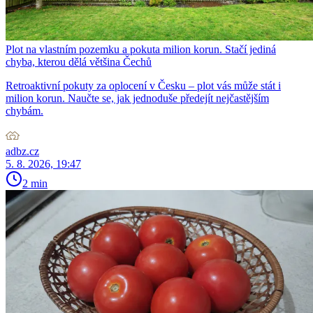
Plot na vlastním pozemku a pokuta milion korun. Stačí jediná
chyba, kterou dělá většina Čechů
Retroaktivní pokuty za oplocení v Česku – plot vás může stát i
milion korun. Naučte se, jak jednoduše předejít nejčastějším
chybám.
adbz.cz
5. 8. 2026, 19:47
2 min