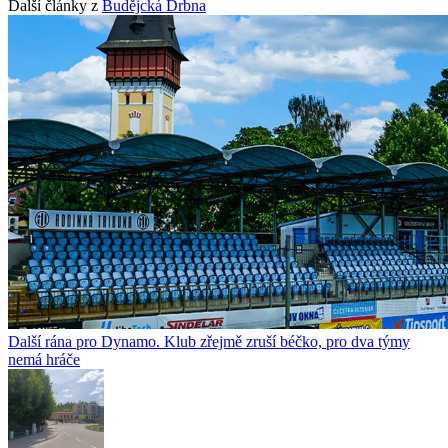
Další články z
Budějcká Drbna
Další rána pro Dynamo. Klub zřejmě zruší béčko, pro dva týmy
nemá hráče