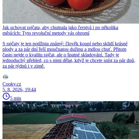
Jak uchovat rajčata, aby chutnala jako čerstvá i po několika
měsících: Tyto revoluční metody vás ohromí
S rajčaty je ten potížista známý: člověk koupí nebo sklidí krásné
plody a za pár dní řeší moučnatou dužinu a mdlou chuť. Přitom
často nejde o kvalitu rajčat, ale o špatné skladování. Tady je
jednoduchý přehled, co s nimi dělat, když je chcete sníst za pár dnů,
za pár týdnů i v zimě.
Cooky.cz
5. 8. 2026, 19:44
5 min