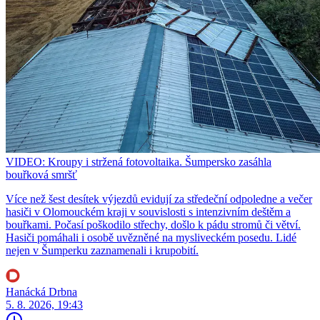
VIDEO: Kroupy i stržená fotovoltaika. Šumpersko zasáhla
bouřková smršť
Více než šest desítek výjezdů evidují za středeční odpoledne a večer
hasiči v Olomouckém kraji v souvislosti s intenzivním deštěm a
bouřkami. Počasí poškodilo střechy, došlo k pádu stromů či větví.
Hasiči pomáhali i osobě uvězněné na mysliveckém posedu. Lidé
nejen v Šumperku zaznamenali i krupobití.
Hanácká Drbna
5. 8. 2026, 19:43