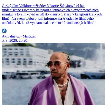
Český film Volklore režisérky Viktorie Štěpánové získal
studentského Oscara v kategorii alternativních a experimentálních
snímků, a kvalifikoval se tak do klání o Oscary v kategorii krátkých
filmů. Na svém webu o tom informovala Akademie filmového
umění a věd, která vyznamenala celkem 12 studentských filmů.
Aktuálně.cz - Magazín
5. 8. 2026, 20:20