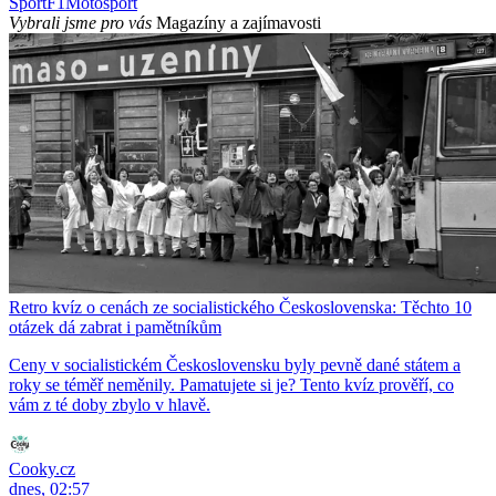
Sport
F1
Motosport
Vybrali jsme pro vás
Magazíny a zajímavosti
Retro kvíz o cenách ze socialistického Československa: Těchto 10
otázek dá zabrat i pamětníkům
Ceny v socialistickém Československu byly pevně dané státem a
roky se téměř neměnily. Pamatujete si je? Tento kvíz prověří, co
vám z té doby zbylo v hlavě.
Cooky.cz
dnes, 02:57