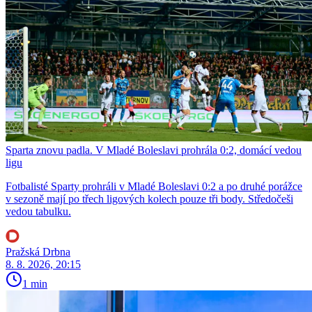
Sparta znovu padla. V Mladé Boleslavi prohrála 0:2, domácí vedou
ligu
Fotbalisté Sparty prohráli v Mladé Boleslavi 0:2 a po druhé porážce
v sezoně mají po třech ligových kolech pouze tři body. Středočeši
vedou tabulku.
Pražská Drbna
8. 8. 2026, 20:15
1 min