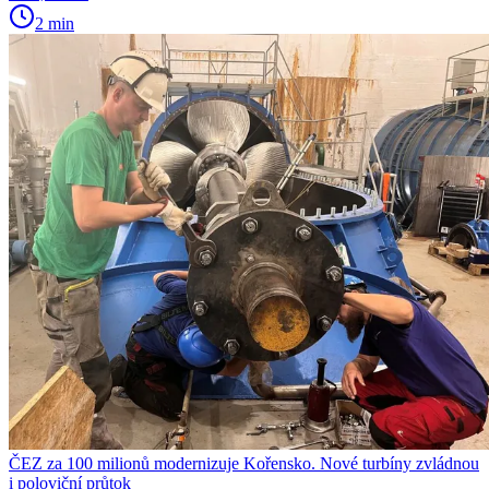
2 min
ČEZ za 100 milionů modernizuje Kořensko. Nové turbíny zvládnou
i poloviční průtok