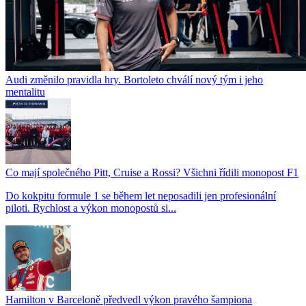
Audi změnilo pravidla hry. Bortoleto chválí nový tým i jeho
mentalitu
Co mají společného Pitt, Cruise a Rossi? Všichni řídili monopost F1
Do kokpitu formule 1 se během let neposadili jen profesionální
piloti. Rychlost a výkon monopostů si...
Hamilton v Barceloně předvedl výkon pravého šampiona