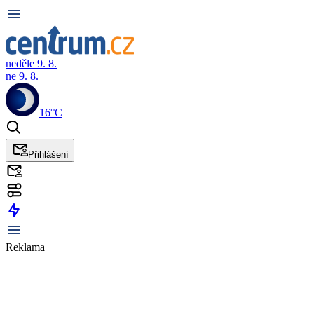
neděle 9. 8.
ne 9. 8.
16°C
Přihlášení
Reklama