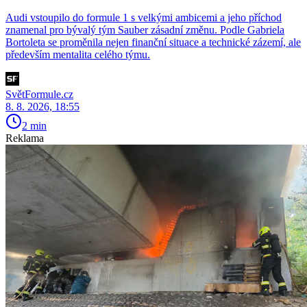
Audi vstoupilo do formule 1 s velkými ambicemi a jeho příchod
znamenal pro bývalý tým Sauber zásadní změnu. Podle Gabriela
Bortoleta se proměnila nejen finanční situace a technické zázemí, ale
především mentalita celého týmu.
SvětFormule.cz
8. 8. 2026, 18:55
2 min
Reklama