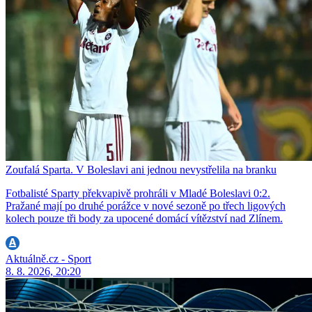
Zoufalá Sparta. V Boleslavi ani jednou nevystřelila na branku
Fotbalisté Sparty překvapivě prohráli v Mladé Boleslavi 0:2.
Pražané mají po druhé porážce v nové sezoně po třech ligových
kolech pouze tři body za upocené domácí vítězství nad Zlínem.
Aktuálně.cz - Sport
8. 8. 2026, 20:20