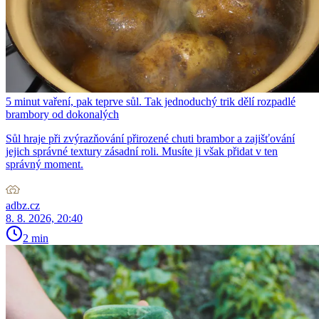
5 minut vaření, pak teprve sůl. Tak jednoduchý trik dělí rozpadlé
brambory od dokonalých
Sůl hraje při zvýrazňování přirozené chuti brambor a zajišťování
jejich správné textury zásadní roli. Musíte ji však přidat v ten
správný moment.
adbz.cz
8. 8. 2026, 20:40
2 min