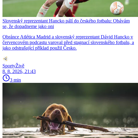
Slovenský reprezentant Hancko pálí do českého fotbalu: Obávám
se, že dopadneme jako oni
Obránce Atlética Madrid a slovenský reprezentant Dávid Hancko v
červencovém podcastu varoval před stagnací slovenského fotbalu, a
jako odstrašující příklad použil Česko.
SportyŽivě
8. 8. 2026, 21:43
3 min