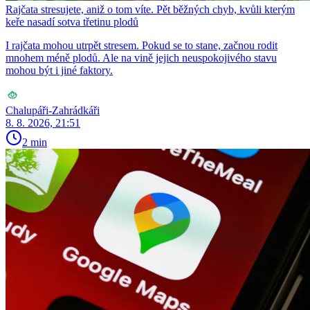
Rajčata stresujete, aniž o tom víte. Pět běžných chyb, kvůli kterým
keře nasadí sotva třetinu plodů
I rajčata mohou utrpět stresem. Pokud se to stane, začnou rodit
mnohem méně plodů. Ale na vině jejich neuspokojivého stavu
mohou být i jiné faktory.
Chalupáři-Zahrádkáři
8. 8. 2026, 21:51
2 min