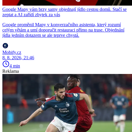
Google Mapy vám brzy samy objednají jídlo cestou domů. Stačí se
zeptat a AI zařídí zbytek za vás
Google proměnil Mapy v konverzačního asistenta, který rozumí
celým větám a umí doporučit restauraci přímo na trase. Objednání
jídla jedním dotazem se ale teprve chystá.
Mobify.cz
8. 8. 2026, 21:46
4 min
Reklama