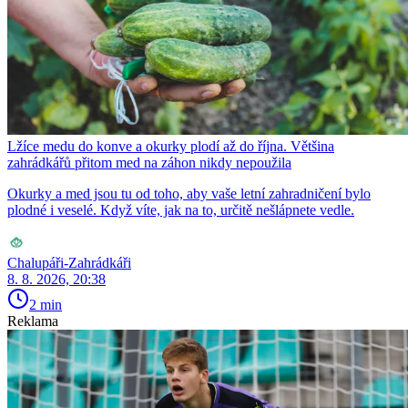
Lžíce medu do konve a okurky plodí až do října. Většina
zahrádkářů přitom med na záhon nikdy nepoužila
Okurky a med jsou tu od toho, aby vaše letní zahradničení bylo
plodné i veselé. Když víte, jak na to, určitě nešlápnete vedle.
Chalupáři-Zahrádkáři
8. 8. 2026, 20:38
2 min
Reklama