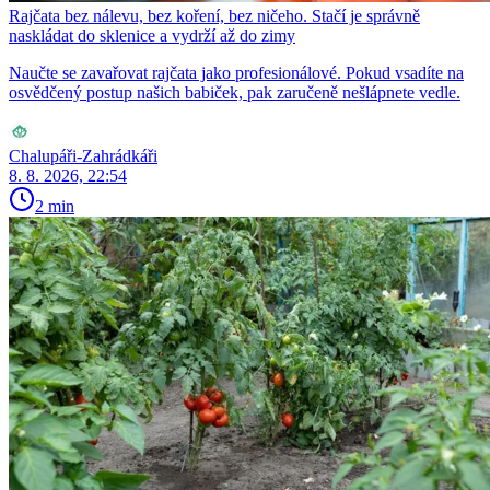
Rajčata bez nálevu, bez koření, bez ničeho. Stačí je správně
naskládat do sklenice a vydrží až do zimy
Naučte se zavařovat rajčata jako profesionálové. Pokud vsadíte na
osvědčený postup našich babiček, pak zaručeně nešlápnete vedle.
Chalupáři-Zahrádkáři
8. 8. 2026, 22:54
2 min