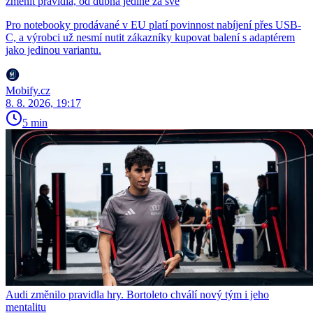
změnit pravidla, od dubna jedině za své
Pro notebooky prodávané v EU platí povinnost nabíjení přes USB-
C, a výrobci už nesmí nutit zákazníky kupovat balení s adaptérem
jako jedinou variantu.
Mobify.cz
8. 8. 2026, 19:17
5 min
Audi změnilo pravidla hry. Bortoleto chválí nový tým i jeho
mentalitu