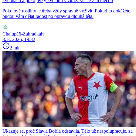
květináčů a pokojovky kvetou i v zimě. Mšice z ní utečou
Pokojové rostliny je třeba vždy správně vyživit. Pokud to dokážete,
budou vám dělat radost po opravdu dlouhá léta.
Chalupáři-Zahrádkáři
8. 8. 2026, 19:32
2 min
Ukazuje se, proč Slavia Bořila odstavila. Tělo už nespolupracuje, za