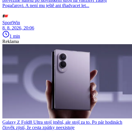
převezme štafetu po slovinském stroji na vítězství Tadeji
Pogačarovi. A není mu ještě ani třiadvacet let...
SportWin
8. 8. 2026, 20:06
1 min
Reklama
Galaxy Z Fold8 Ultra stojí jmění, ale stojí za to. Po pár hodinách
člověk zjistí, že cesta zpátky neexistuje