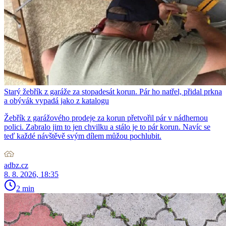
Starý žebřík z garáže za stopadesát korun. Pár ho natřel, přidal prkna
a obývák vypadá jako z katalogu
Žebřík z garážového prodeje za korun přetvořil pár v nádhernou
polici. Zabralo jim to jen chvilku a stálo je to pár korun. Navíc se
teď každé návštěvě svým dílem můžou pochlubit.
adbz.cz
8. 8. 2026, 18:35
2 min