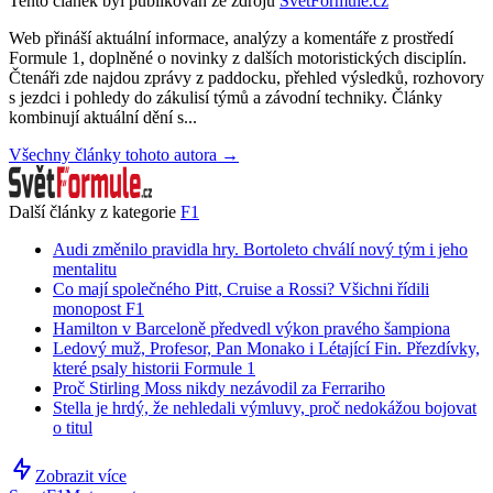
Tento článek byl publikován ze zdrojů
SvětFormule.cz
Web přináší aktuální informace, analýzy a komentáře z prostředí
Formule 1, doplněné o novinky z dalších motoristických disciplín.
Čtenáři zde najdou zprávy z paddocku, přehled výsledků, rozhovory
s jezdci i pohledy do zákulisí týmů a závodní techniky. Články
kombinují aktuální dění s...
Všechny články tohoto autora →
Další články z kategorie
F1
Audi změnilo pravidla hry. Bortoleto chválí nový tým i jeho
mentalitu
Co mají společného Pitt, Cruise a Rossi? Všichni řídili
monopost F1
Hamilton v Barceloně předvedl výkon pravého šampiona
Ledový muž, Profesor, Pan Monako i Létající Fin. Přezdívky,
které psaly historii Formule 1
Proč Stirling Moss nikdy nezávodil za Ferrariho
Stella je hrdý, že nehledali výmluvy, proč nedokážou bojovat
o titul
Zobrazit více