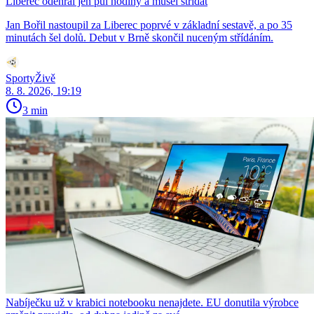
Liberec odehrál jen půl hodiny a musel střídat
Jan Bořil nastoupil za Liberec poprvé v základní sestavě, a po 35
minutách šel dolů. Debut v Brně skončil nuceným střídáním.
SportyŽivě
8. 8. 2026, 19:19
3 min
Nabíječku už v krabici notebooku nenajdete. EU donutila výrobce