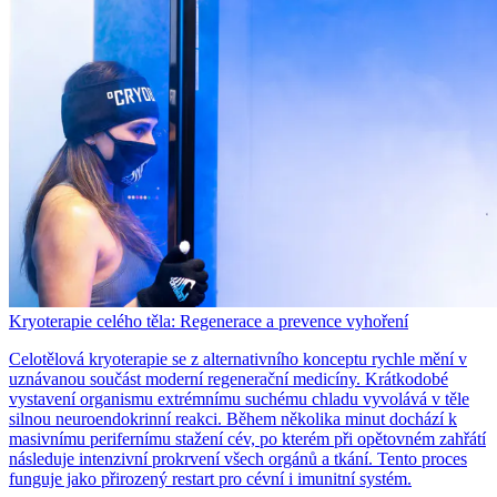
Kryoterapie celého těla: Regenerace a prevence vyhoření
Celotělová kryoterapie se z alternativního konceptu rychle mění v
uznávanou součást moderní regenerační medicíny. Krátkodobé
vystavení organismu extrémnímu suchému chladu vyvolává v těle
silnou neuroendokrinní reakci. Během několika minut dochází k
masivnímu perifernímu stažení cév, po kterém při opětovném zahřátí
následuje intenzivní prokrvení všech orgánů a tkání. Tento proces
funguje jako přirozený restart pro cévní i imunitní systém.