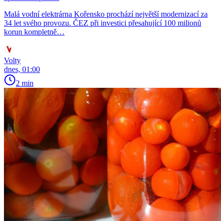
Malá vodní elektrárna Kořensko prochází největší modernizací za
34 let svého provozu. ČEZ při investici přesahující 100 milionů
korun kompletně…
Volty
dnes, 01:00
2 min