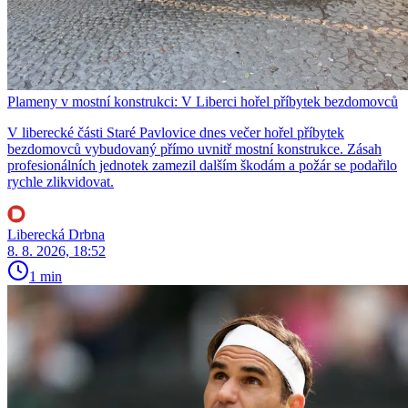
Plameny v mostní konstrukci: V Liberci hořel příbytek bezdomovců
V liberecké části Staré Pavlovice dnes večer hořel příbytek
bezdomovců vybudovaný přímo uvnitř mostní konstrukce. Zásah
profesionálních jednotek zamezil dalším škodám a požár se podařilo
rychle zlikvidovat.
Liberecká Drbna
8. 8. 2026, 18:52
1 min