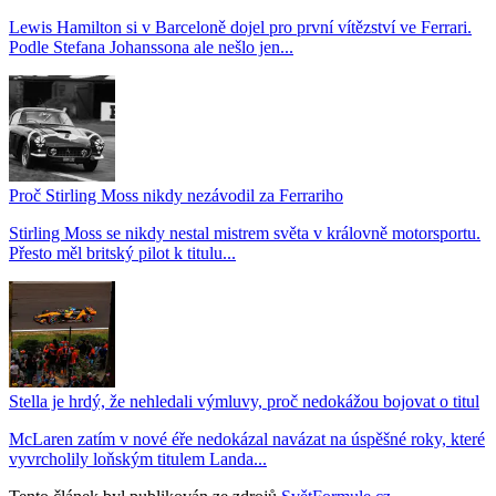
Lewis Hamilton si v Barceloně dojel pro první vítězství ve Ferrari.
Podle Stefana Johanssona ale nešlo jen...
Proč Stirling Moss nikdy nezávodil za Ferrariho
Stirling Moss se nikdy nestal mistrem světa v královně motorsportu.
Přesto měl britský pilot k titulu...
Stella je hrdý, že nehledali výmluvy, proč nedokážou bojovat o titul
McLaren zatím v nové éře nedokázal navázat na úspěšné roky, které
vyvrcholily loňským titulem Landa...