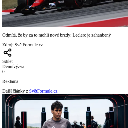
Odmítá, že by za to mohli nové brzdy: Leclerc je zahanbený
Zdroj
:
SvětFormule.cz
Sdílet
Denní
výzva
0
Reklama
Další články z
SvětFormule.cz