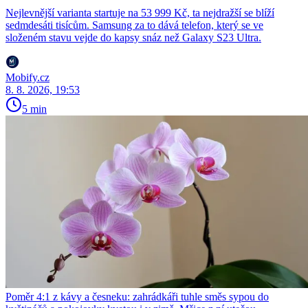
Nejlevnější varianta startuje na 53 999 Kč, ta nejdražší se blíží
sedmdesáti tisícům. Samsung za to dává telefon, který se ve
složeném stavu vejde do kapsy snáz než Galaxy S23 Ultra.
Mobify.cz
8. 8. 2026, 19:53
5 min
Poměr 4:1 z kávy a česneku: zahrádkáři tuhle směs sypou do