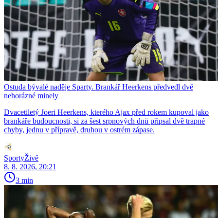
Ostuda bývalé naděje Sparty. Brankář Heerkens předvedl dvě
nehorázné minely
Dvacetiletý Joeri Heerkens, kterého Ajax před rokem kupoval jako
brankáře budoucnosti, si za šest srpnových dnů připsal dvě trapné
chyby, jednu v přípravě, druhou v ostrém zápase.
SportyŽivě
8. 8. 2026, 20:21
3 min