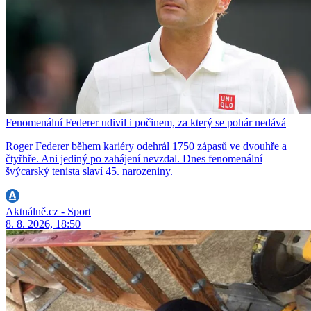
Fenomenální Federer udivil i počinem, za který se pohár nedává
Roger Federer během kariéry odehrál 1750 zápasů ve dvouhře a
čtyřhře. Ani jediný po zahájení nevzdal. Dnes fenomenální
švýcarský tenista slaví 45. narozeniny.
Aktuálně.cz - Sport
8. 8. 2026, 18:50