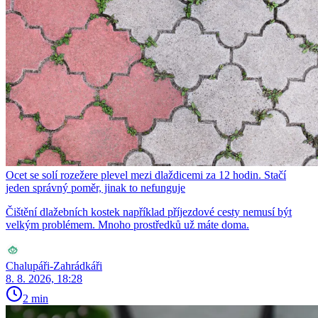
Ocet se solí rozežere plevel mezi dlaždicemi za 12 hodin. Stačí
jeden správný poměr, jinak to nefunguje
Čištění dlažebních kostek například příjezdové cesty nemusí být
velkým problémem. Mnoho prostředků už máte doma.
Chalupáři-Zahrádkáři
8. 8. 2026, 18:28
2 min