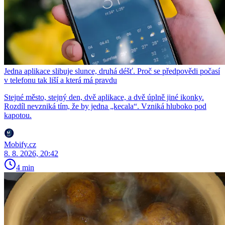
Jedna aplikace slibuje slunce, druhá déšť. Proč se předpovědi počasí
v telefonu tak liší a která má pravdu
Stejné město, stejný den, dvě aplikace, a dvě úplně jiné ikonky.
Rozdíl nevzniká tím, že by jedna „kecala“. Vzniká hluboko pod
kapotou.
Mobify.cz
8. 8. 2026, 20:42
4 min