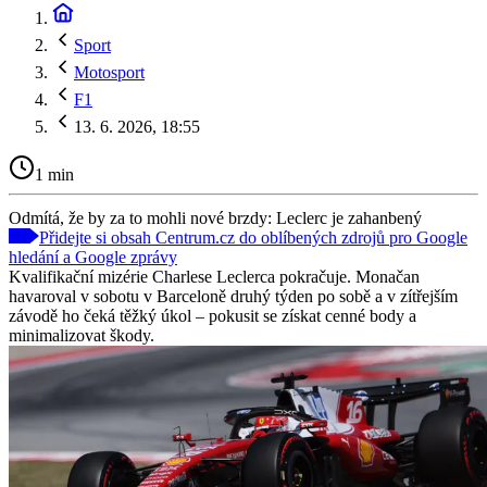
Sport
Motosport
F1
13. 6. 2026, 18:55
1 min
Odmítá, že by za to mohli nové brzdy: Leclerc je zahanbený
Přidejte si obsah Centrum.cz do oblíbených zdrojů pro Google
hledání a Google zprávy
Kvalifikační mizérie Charlese Leclerca pokračuje. Monačan
havaroval v sobotu v Barceloně druhý týden po sobě a v zítřejším
závodě ho čeká těžký úkol – pokusit se získat cenné body a
minimalizovat škody.