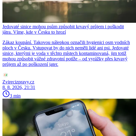
Jedovaté sinice mohou psům způsobit krvavý průjem i poškodit
játra. Víme, kde v Česku to hrozí
Zákaz koupání. Takovou nálepkou označili hygienici osm vodních
ploch v Česku. Vstupovat by do nich neměli lidé ani psi. Jedovaté
sinice, kterými je voda v těchto místech kontaminovaná, jim totiž
mohou způsobit vážné zdravotní potíže – od vyrážky přes krvavý
průjem až po poškození jater.
Zvirecizpravy.cz
8. 8. 2026, 21:31
3 min