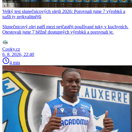
Velký test slunečnicových olejů 2026: Porovnali jsme 7 výrobků a
našli ty nejkvalitnější
Slunečnicový olej patří mezi nejčastěji používané tuky v kuchyních.
Otestovali jsme 7 běžně dostupných výrobků a porovnali je.
Cooky.cz
6. 8. 2026, 22:40
4 min