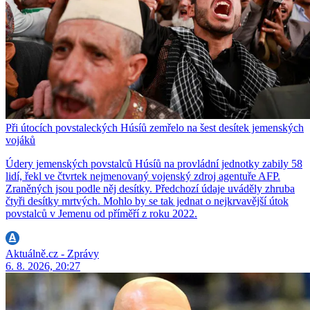
Při útocích povstaleckých Húsíů zemřelo na šest desítek jemenských
vojáků
Údery jemenských povstalců Húsíů na provládní jednotky zabily 58
lidí, řekl ve čtvrtek nejmenovaný vojenský zdroj agentuře AFP.
Zraněných jsou podle něj desítky. Předchozí údaje uváděly zhruba
čtyři desítky mrtvých. Mohlo by se tak jednat o nejkrvavější útok
povstalců v Jemenu od příměří z roku 2022.
Aktuálně.cz - Zprávy
6. 8. 2026, 20:27