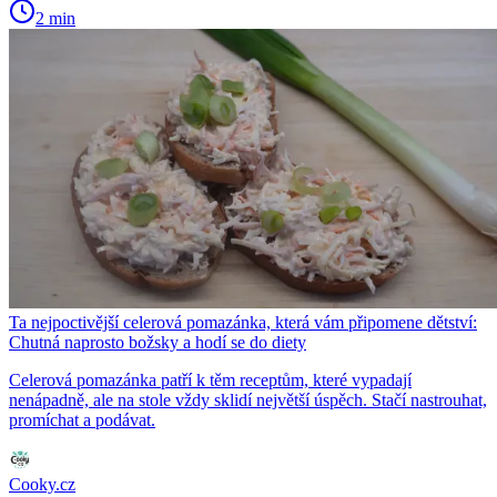
2 min
Ta nejpoctivější celerová pomazánka, která vám připomene dětství:
Chutná naprosto božsky a hodí se do diety
Celerová pomazánka patří k těm receptům, které vypadají
nenápadně, ale na stole vždy sklidí největší úspěch. Stačí nastrouhat,
promíchat a podávat.
Cooky.cz