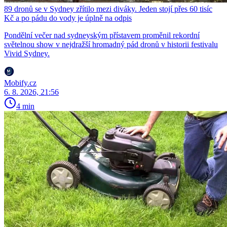
89 dronů se v Sydney zřítilo mezi diváky. Jeden stojí přes 60 tisíc
Kč a po pádu do vody je úplně na odpis
Pondělní večer nad sydneyským přístavem proměnil rekordní
světelnou show v nejdražší hromadný pád dronů v historii festivalu
Vivid Sydney.
Mobify.cz
6. 8. 2026, 21:56
4 min