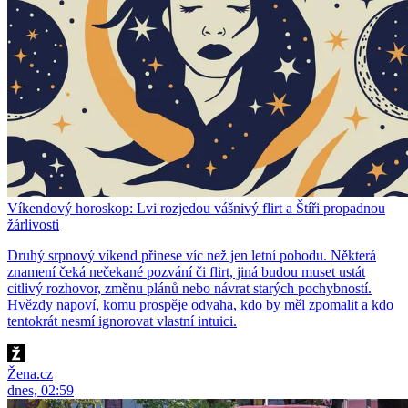
Víkendový horoskop: Lvi rozjedou vášnivý flirt a Štíři propadnou
žárlivosti
Druhý srpnový víkend přinese víc než jen letní pohodu. Některá
znamení čeká nečekané pozvání či flirt, jiná budou muset ustát
citlivý rozhovor, změnu plánů nebo návrat starých pochybností.
Hvězdy napoví, komu prospěje odvaha, kdo by měl zpomalit a kdo
tentokrát nesmí ignorovat vlastní intuici.
Žena.cz
dnes, 02:59