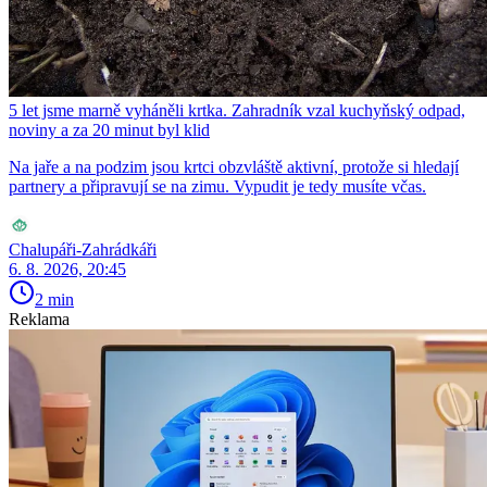
5 let jsme marně vyháněli krtka. Zahradník vzal kuchyňský odpad,
noviny a za 20 minut byl klid
Na jaře a na podzim jsou krtci obzvláště aktivní, protože si hledají
partnery a připravují se na zimu. Vypudit je tedy musíte včas.
Chalupáři-Zahrádkáři
6. 8. 2026, 20:45
2 min
Reklama