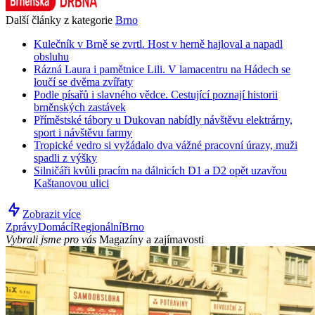
Další články z kategorie
Brno
Kulečník v Brně se zvrtl. Host v herně hajloval a napadl
obsluhu
Rázná Laura i pamětnice Lili. V lamacentru na Hádech se
loučí se dvěma zvířaty
Podle písařů i slavného vědce. Cestující poznají historii
brněnských zastávek
Příměstské tábory u Dukovan nabídly návštěvu elektrárny,
sport i návštěvu farmy
Tropické vedro si vyžádalo dva vážné pracovní úrazy, muži
spadli z výšky
Silničáři kvůli pracím na dálnicích D1 a D2 opět uzavřou
Kaštanovou ulici
Zobrazit více
Zprávy
Domácí
Regionální
Brno
Vybrali jsme pro vás
Magazíny a zajímavosti