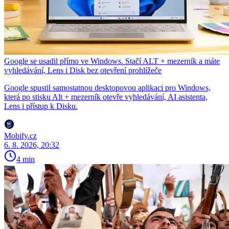
Google se usadil přímo ve Windows. Stačí ALT + mezerník a máte
vyhledávání, Lens i Disk bez otevření prohlížeče
Google spustil samostatnou desktopovou aplikaci pro Windows,
která po stisku Alt + mezerník otevře vyhledávání, AI asistenta,
Lens i přístup k Disku.
Mobify.cz
6. 8. 2026, 20:32
4 min