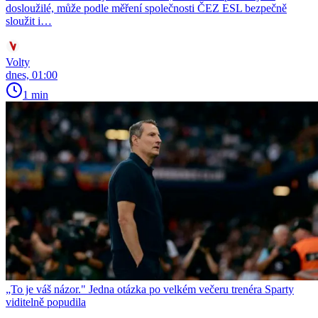
dosloužilé, může podle měření společnosti ČEZ ESL bezpečně
sloužit i…
Volty
dnes, 01:00
1 min
„To je váš názor." Jedna otázka po velkém večeru trenéra Sparty
viditelně popudila