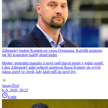
Zábranský buduje Kometu po vzoru Fergusona. Kučeřík popisuje,
jak šéf kontroluje každý detail klubu
Majitel, generální manažer a nově opět hlavní trenér v jedné osobě.
Libor Zábranský stáhl veškeré sportovní řízení Komety do svých
rukou právě ve chvíli, kdy klub míří do nové éry.
SportyŽivě
6. 8. 2026, 20:23
4 min