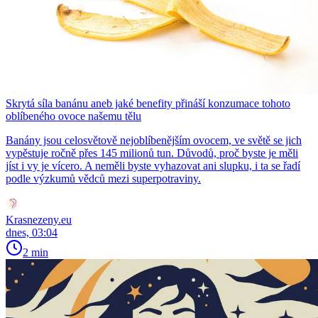
Skrytá síla banánu aneb jaké benefity přináší konzumace tohoto
oblíbeného ovoce našemu tělu
Banány jsou celosvětově nejoblíbenějším ovocem, ve světě se jich
vypěstuje ročně přes 145 milionů tun. Důvodů, proč byste je měli
jíst i vy je vícero. A neměli byste vyhazovat ani slupku, i ta se řadí
podle výzkumů vědců mezi superpotraviny.
Krasnezeny.eu
dnes, 03:04
2 min