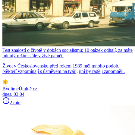
Test znalostí o životě v dobách socialismu: 10 otázek odhalí, za máte
minulý režim stále v živé paměti
Život v Československu před rokem 1989 měl mnoho podob.
Někteří vzpomínají s úsměvem na tváři, jiní by raději zapomněli.
BydlímeÚtulně.cz
dnes, 03:04
2 min