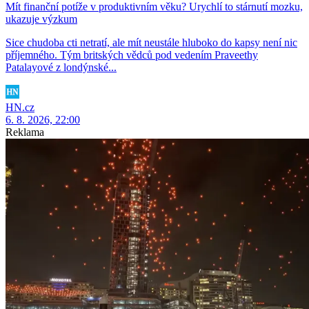
Mít finanční potíže v produktivním věku? Urychlí to stárnutí mozku,
ukazuje výzkum
Sice chudoba cti netratí, ale mít neustále hluboko do kapsy není nic
příjemného. Tým britských vědců pod vedením Praveethy
Patalayové z londýnské...
HN.cz
6. 8. 2026, 22:00
Reklama