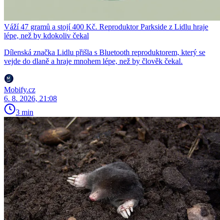
Váží 47 gramů a stojí 400 Kč. Reproduktor Parkside z Lidlu hraje
lépe, než by kdokoliv čekal
Dílenská značka Lidlu přišla s Bluetooth reproduktorem, který se
vejde do dlaně a hraje mnohem lépe, než by člověk čekal.
Mobify.cz
6. 8. 2026, 21:08
3 min