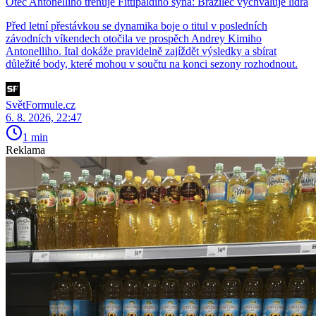
Otec Antonelliho trénuje Fittipaldiho syna: Brazilec vychvaluje lídra
Před letní přestávkou se dynamika boje o titul v posledních
závodních víkendech otočila ve prospěch Andrey Kimiho
Antonelliho. Ital dokáže pravidelně zajíždět výsledky a sbírat
důležité body, které mohou v součtu na konci sezony rozhodnout.
SvětFormule.cz
6. 8. 2026, 22:47
1 min
Reklama