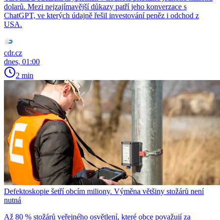
dolarů. Mezi nejzajímavější důkazy patří jeho konverzace s
ChatGPT, ve kterých údajně řešil investování peněz i odchod z
USA.
cdr.cz
dnes, 01:00
2 min
Defektoskopie šetří obcím miliony. Výměna většiny stožárů není
nutná
Až 80 % stožárů veřejného osvětlení, které obce považují za