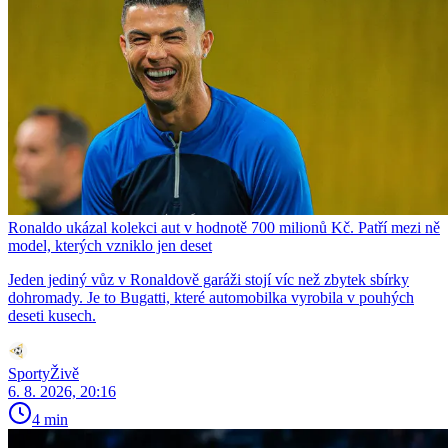
Ronaldo ukázal kolekci aut v hodnotě 700 milionů Kč. Patří mezi ně
model, kterých vzniklo jen deset
Jeden jediný vůz v Ronaldově garáži stojí víc než zbytek sbírky
dohromady. Je to Bugatti, které automobilka vyrobila v pouhých
deseti kusech.
SportyŽivě
6. 8. 2026, 20:16
4 min