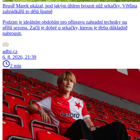
Brusíř Marek ukázal, pod jakým úhlem brousit nůž sekačky. Většina
zahrádkářů to dělá špatně
Podzim je ideálním obdobím pro přípravu zahradní techniky na
příští sezonu. Začít je dobré u sekačky, kterou je třeba důkladně
nabrousit.
adbz.cz
6. 8. 2026, 21:39
2 min