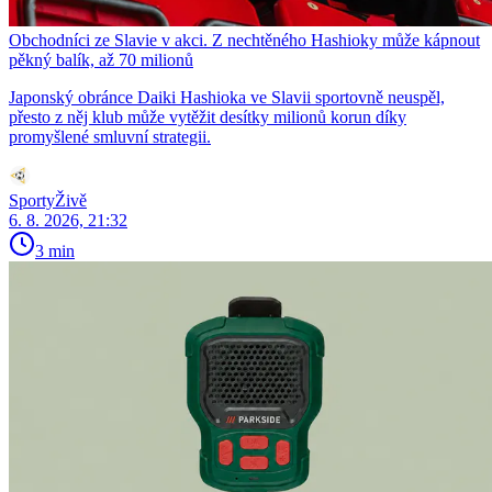
Obchodníci ze Slavie v akci. Z nechtěného Hashioky může kápnout
pěkný balík, až 70 milionů
Japonský obránce Daiki Hashioka ve Slavii sportovně neuspěl,
přesto z něj klub může vytěžit desítky milionů korun díky
promyšlené smluvní strategii.
SportyŽivě
6. 8. 2026, 21:32
3 min