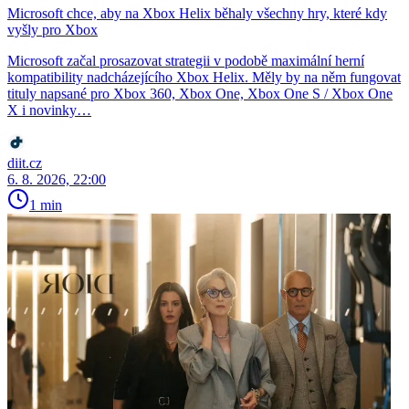
Microsoft chce, aby na Xbox Helix běhaly všechny hry, které kdy
vyšly pro Xbox
Microsoft začal prosazovat strategii v podobě maximální herní
kompatibility nadcházejícího Xbox Helix. Měly by na něm fungovat
tituly napsané pro Xbox 360, Xbox One, Xbox One S / Xbox One
X i novinky…
diit.cz
6. 8. 2026, 22:00
1 min