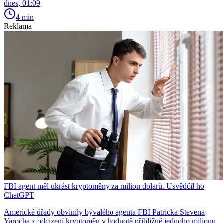
dnes, 01:09
4 min
Reklama
FBI agent měl ukrást kryptoměny za milion dolarů. Usvědčil ho
ChatGPT
Americké úřady obvinily bývalého agenta FBI Patricka Stevena
Yarocha z odcizení kryptoměn v hodnotě přibližně jednoho milionu