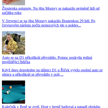
Žloutenka ustupuje. Na jihu Moravy se nakazilo nejméně lidí od
začátku roku
V červenci se na jihu Moravy nakazilo žloutenkou 29 lidí. Po
červnovém nárůstu počtu nemocných jde o pokles...
Auto se na D1 několikrát převrátilo. Pomoc poskytla jediná
projíždějící řidička
Když dnes dopoledne na dálnici D1 u Říček vyjelo osobní auto ze
silnice a několikrát se převrátilo v poli,...
Kulečník v Brně se zvrtl. Host v herně hajloval a napadl obsluhu