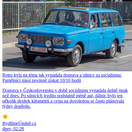
Retro kvíz na téma jak vypadala doprava a silnice za socialismu:
Pamětníci musí povinně získat 10/10 bodů
Doprava v Československu v době socialismu vypadala úplně jinak
než dnes. Po silnicích jezdilo podstatně méně aut, dálnic bylo jen
několik desítek kilometrů a cesta na dovolenou se často plánovala
týdny dopředu.
BydlímeÚtulně.cz
dnes, 02:28