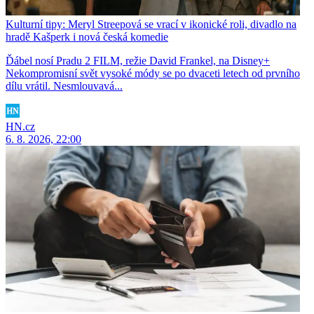
Kulturní tipy: Meryl Streepová se vrací v ikonické roli, divadlo na
hradě Kašperk i nová česká komedie
Ďábel nosí Pradu 2 FILM, režie David Frankel, na Disney+
Nekompromisní svět vysoké módy se po dvaceti letech od prvního
dílu vrátil. Nesmlouvavá...
HN.cz
6. 8. 2026, 22:00