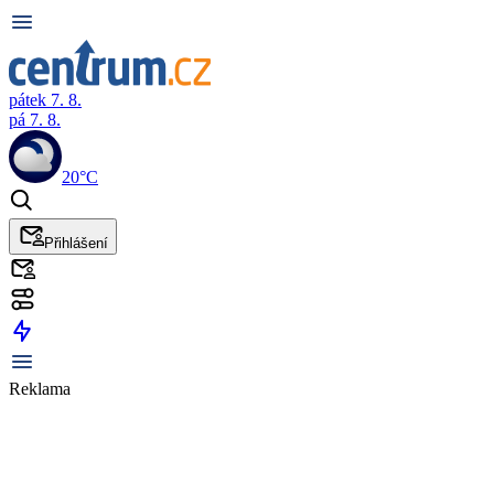
pátek 7. 8.
pá 7. 8.
20°C
Přihlášení
Reklama