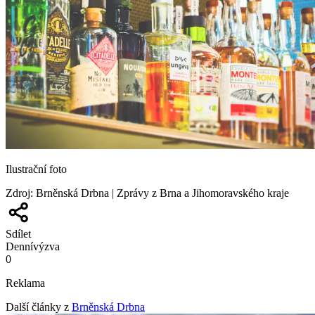
Ilustrační foto
Zdroj
:
Brněnská Drbna | Zprávy z Brna a Jihomoravského kraje
Sdílet
Denní
výzva
0
Reklama
Další články z
Brněnská Drbna