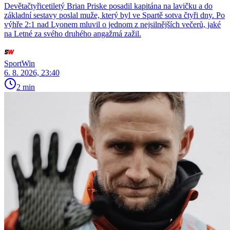
Devětačtyřicetiletý Brian Priske posadil kapitána na lavičku a do
základní sestavy poslal muže, který byl ve Spartě sotva čtyři dny. Po
výhře 2:1 nad Lyonem mluvil o jednom z nejsilnějších večerů, jaké
na Letné za svého druhého angažmá zažil.
SportWin
6. 8. 2026, 23:40
2 min