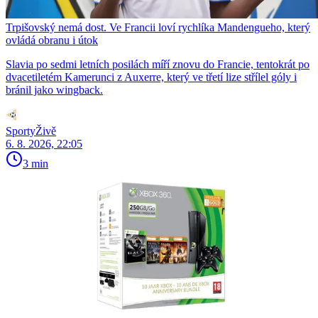
Trpišovský nemá dost. Ve Francii loví rychlíka Mandengueho, který
ovládá obranu i útok
Slavia po sedmi letních posilách míří znovu do Francie, tentokrát po
dvacetiletém Kamerunci z Auxerre, který ve třetí lize střílel góly i
bránil jako wingback.
SportyŽivě
6. 8. 2026, 22:05
3 min