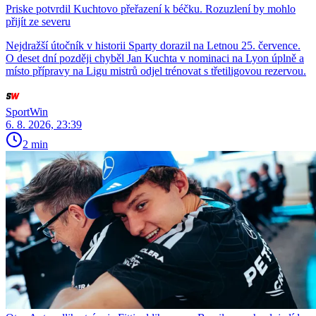
Priske potvrdil Kuchtovo přeřazení k béčku. Rozuzlení by mohlo
přijít ze severu
Nejdražší útočník v historii Sparty dorazil na Letnou 25. července.
O deset dní později chyběl Jan Kuchta v nominaci na Lyon úplně a
místo přípravy na Ligu mistrů odjel trénovat s třetiligovou rezervou.
SportWin
6. 8. 2026, 23:39
2 min