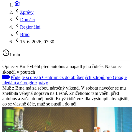
Zprávy
Domácí
Regionální
Brno
15. 6. 2026, 07:30
1 min
Opilec v Brně vběhl před autobus a napadl jeho řidiče. Nakonec
skončil v poutech
Přidejte si obsah Centrum.cz do oblíbených zdrojů pro Google
hledání a Google zprávy
Muž z Brna má za sebou náročný víkend. V sobotu navečer se mu
znelíbila veřejná doprava na Lesné. Zničehonic tam vběhl před
autobus a začal do něj bušit. Když řidič vozidla vystoupil aby zjistili,
co se vlastně děje, muž se pustil i do něj.