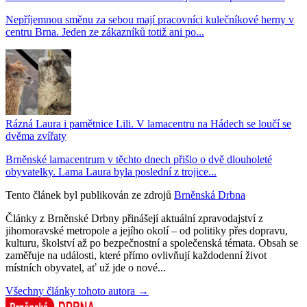
Nepříjemnou směnu za sebou mají pracovníci kulečníkové herny v
centru Brna. Jeden ze zákazníků totiž ani po...
Rázná Laura i pamětnice Lili. V lamacentru na Hádech se loučí se
dvěma zvířaty
Brněnské lamacentrum v těchto dnech přišlo o dvě dlouholeté
obyvatelky. Lama Laura byla poslední z trojice...
Tento článek byl publikován ze zdrojů
Brněnská Drbna
Články z Brněnské Drbny přinášejí aktuální zpravodajství z
jihomoravské metropole a jejího okolí – od politiky přes dopravu,
kulturu, školství až po bezpečnostní a společenská témata. Obsah se
zaměřuje na události, které přímo ovlivňují každodenní život
místních obyvatel, ať už jde o nové...
Všechny články tohoto autora →