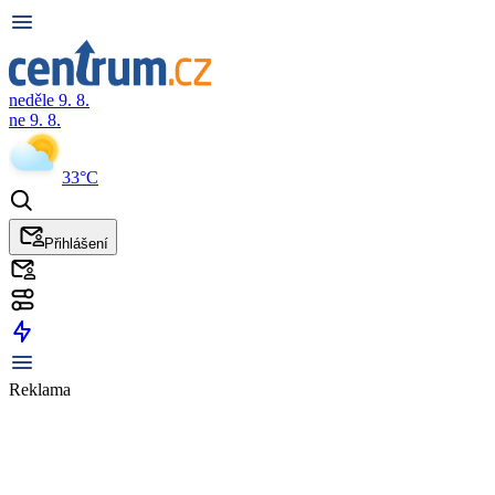
neděle 9. 8.
ne 9. 8.
33°C
Přihlášení
Reklama