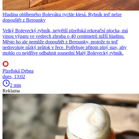
Hladina oblíbeného Boleváku rychle klesá. Rybník teď nelze
dopouštět z Berounky
Velký Bolevecký rybník, největší plzeňská rekreační plocha, má
vinou výparu ve vedrech zhruba o 40 centimetrů nižší hladinu.
Město ho ale nemůže dopouštět z Berounky, protože to teď
nedovoluje nízký průtok v řece. Potřebuje přitom plný stav, aby
mohlo co nejdříve odbahnit sousední Malý Bolevecký rybník.
Plzeňská Drbna
dnes, 13:02
2 min
Reklama