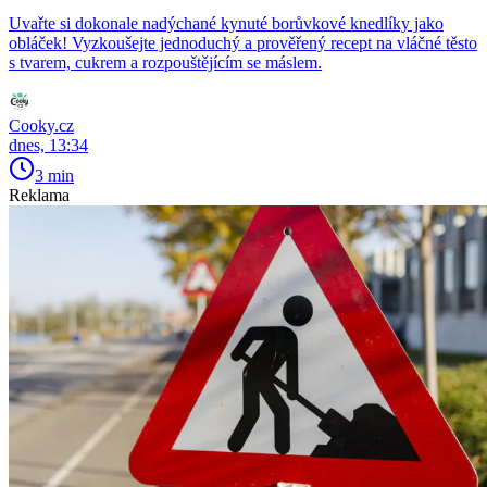
Uvařte si dokonale nadýchané kynuté borůvkové knedlíky jako
obláček! Vyzkoušejte jednoduchý a prověřený recept na vláčné těsto
s tvarem, cukrem a rozpouštějícím se máslem.
Cooky.cz
dnes, 13:34
3 min
Reklama