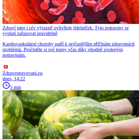
Zdraví jater i cév výrazně ovlivňuje jídelníček. Tyto potraviny se
vyplatí zařazovat pravidelně
Kardiovaskulární choroby patří k nejčastějším příčinám zdravotních
problémů. Pročistěte si své tepny včas díky vhodně zvoleným
potravinám.
Zdravestravovani.eu
dnes, 14:22
5 min