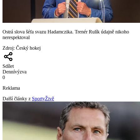
Ostrá slova šéfa svazu Hadamczika. Trenér Rulík údajně nikoho
nerespektoval
Zdroj
:
Český hokej
Sdílet
Denní
výzva
0
Reklama
Další články z
SportyŽivě