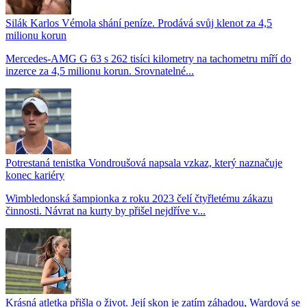
Silák Karlos Vémola shání peníze. Prodává svůj klenot za 4,5
milionu korun
Mercedes-AMG G 63 s 262 tisíci kilometry na tachometru míří do
inzerce za 4,5 milionu korun. Srovnatelné...
Potrestaná tenistka Vondroušová napsala vzkaz, který naznačuje
konec kariéry
Wimbledonská šampionka z roku 2023 čelí čtyřletému zákazu
činnosti. Návrat na kurty by přišel nejdříve v...
Krásná atletka přišla o život. Její skon je zatím záhadou, Wardová se