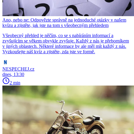
Ano, nebo ne: Odpovězte správně na jednoduché otázky v našem
kvízu a zjistěte, jak jste na tom s všeobecným přehledem
Všeobecný přehled je něčím, co se s nabíráním informací a
zvyšujícím se věkem obvykle zvyšuje. Každý z nás je přeborníkem
v jiných oblastech. Některé informace by ale měl mít každý z nás.
Vyzkoušejte náš kvíz a zjistěte, zda jste ve formě.
NESPECHEJ.cz
dnes, 13:30
2 min