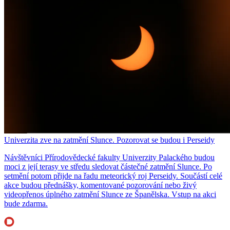
Univerzita zve na zatmění Slunce. Pozorovat se budou i Perseidy
Návštěvníci Přírodovědecké fakulty Univerzity Palackého budou
moci z její terasy ve středu sledovat částečné zatmění Slunce. Po
setmění potom přijde na řadu meteorický roj Perseidy. Součástí celé
akce budou přednášky, komentované pozorování nebo živý
videopřenos úplného zatmění Slunce ze Španělska. Vstup na akci
bude zdarma.