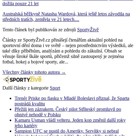
dožila pouze 21 let
Australská běžkyně Natasha Wardová, která ještě letos závodila na
středních tratích, zemřela ve 21 letech....
Tento článek byl publikován ze zdrojů
SportyŽivě
Články ze SportyŽivě.cz přinášejí čtenářům aktuální pohled na
sportovní dění doma i ve světě – nejen prostřednictvím výsledků, ale
také díky příběhům, analýzám a pohledu do zákulisí. Obsah se
věnuje široké škále sportů, přičemž silně zastoupený je zejména
fotbal, hokej a bojové sporty, ale...
Všechny články tohoto autora →
Další články z kategorie
Sport
Trenér Priske po fiasku v Mladé Boleslavi přiznal, že Sparta
postrádá kvalitu
Přežili jen zázrakem. Český pilot Stříteský promluvil po
ohnivé nehodě v Polsku
Kamaru Usman vládl velteru. Jeden kop změnil další roky
jeho kariéry
Šampion UFC se pustil do Ameriky. Servítky si nebral