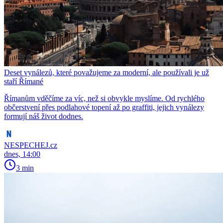
Deset vynálezů, které považujeme za moderní, ale používali je už
staří Římané
Římanům vděčíme za víc, než si obvykle myslíme. Od rychlého
občerstvení přes podlahové topení až po graffiti, jejich vynálezy
formují náš život dodnes.
NESPECHEJ.cz
dnes, 14:00
3 min