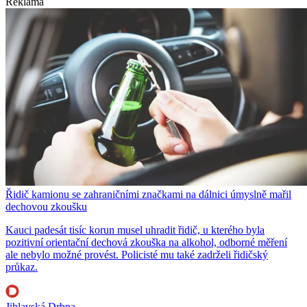
Reklama
Řidič kamionu se zahraničními značkami na dálnici úmyslně mařil
dechovou zkoušku
Kauci padesát tisíc korun musel uhradit řidič, u kterého byla
pozitivní orientační dechová zkouška na alkohol, odborné měření
ale nebylo možné provést. Policisté mu také zadrželi řidičský
průkaz.
Jihlavská Drbna