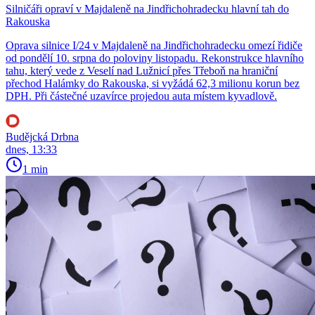
Silničáři opraví v Majdaleně na Jindřichohradecku hlavní tah do
Rakouska
Oprava silnice I/24 v Majdaleně na Jindřichohradecku omezí řidiče
od pondělí 10. srpna do poloviny listopadu. Rekonstrukce hlavního
tahu, který vede z Veselí nad Lužnicí přes Třeboň na hraniční
přechod Halámky do Rakouska, si vyžádá 62,3 milionu korun bez
DPH. Při částečné uzavírce projedou auta místem kyvadlově.
Budějcká Drbna
dnes, 13:33
1 min