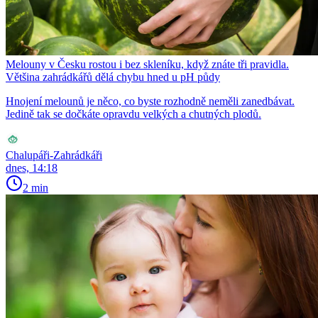
Melouny v Česku rostou i bez skleníku, když znáte tři pravidla.
Většina zahrádkářů dělá chybu hned u pH půdy
Hnojení melounů je něco, co byste rozhodně neměli zanedbávat.
Jedině tak se dočkáte opravdu velkých a chutných plodů.
Chalupáři-Zahrádkáři
dnes, 14:18
2 min