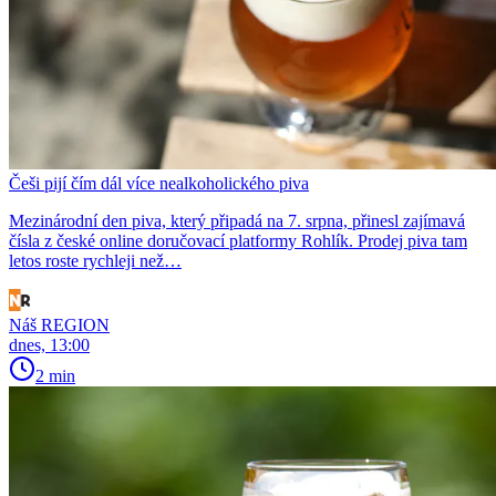
Češi pijí čím dál více nealkoholického piva
Mezinárodní den piva, který připadá na 7. srpna, přinesl zajímavá
čísla z české online doručovací platformy Rohlík. Prodej piva tam
letos roste rychleji než…
Náš REGION
dnes, 13:00
2 min