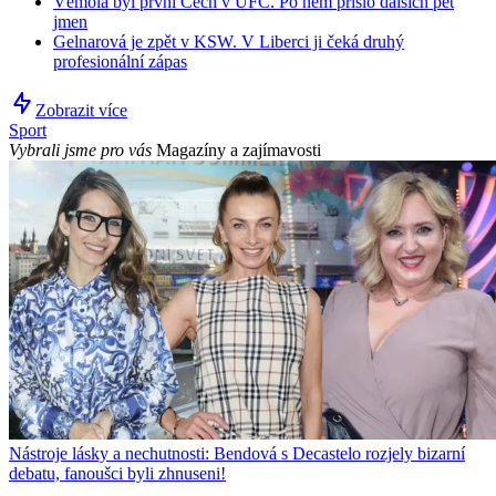
Vémola byl první Čech v UFC. Po něm přišlo dalších pět
jmen
Gelnarová je zpět v KSW. V Liberci ji čeká druhý
profesionální zápas
Zobrazit více
Sport
Vybrali jsme pro vás
Magazíny a zajímavosti
Nástroje lásky a nechutnosti: Bendová s Decastelo rozjely bizarní
debatu, fanoušci byli zhnuseni!