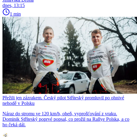
dnes, 13:15
1 min
Přežili jen zázrakem. Český pilot Stříteský promluvil po ohnivé
nehodě v Polsku
Náraz do stromu ve 120 km/h, oheň, vyprošťování z vraku.
Dominik Stříteský poprvé popsal, co prožil na Rallye Polska, a co
ho čeká dál.