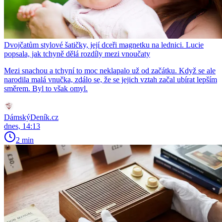
Dvojčatům stylové šatičky, její dceři magnetku na lednici. Lucie
popsala, jak tchyně dělá rozdíly mezi vnoučaty
Mezi snachou a tchyní to moc neklapalo už od začátku. Když se ale
narodila malá vnučka, zdálo se, že se jejich vztah začal ubírat lepším
směrem. Byl to však omyl.
DámskýDeník.cz
dnes, 14:13
2 min