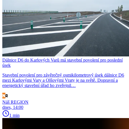
Dálnice D6 do Karlových Varů má stavební povolení pro poslední
úsek
Stavební povolení pro závěrečný osmikilometrový úsek dálnice D6
mezi Karlovými Vary a Olšovými Vraty je na světě. Dopravní a
energetický stavební úřad ho zveřejnil…
Náš REGION
dnes, 14:00
1 min