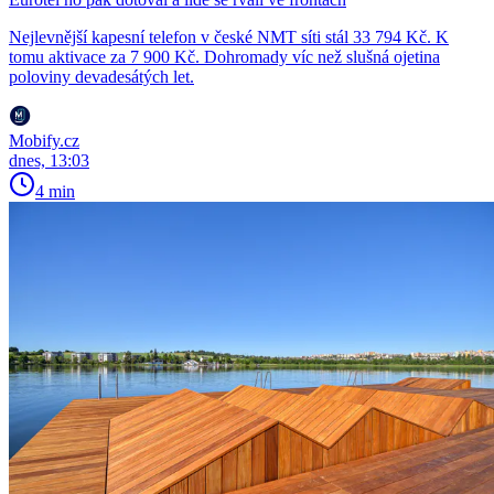
Nejlevnější kapesní telefon v české NMT síti stál 33 794 Kč. K
tomu aktivace za 7 900 Kč. Dohromady víc než slušná ojetina
poloviny devadesátých let.
Mobify.cz
dnes, 13:03
4 min