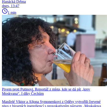
Hanácká Drbna
dnes, 13:47
1 min
Pivem proti Putinovi. Reportáž z místa, kde se dá pít „krev
Moskvana“. I díky Čechům
Manželé Viktor a Aljona Symonenkovi z Oděsy vytvořili červené
pivo z bizarních ingrediencí s provokativním názvem „Moskalova