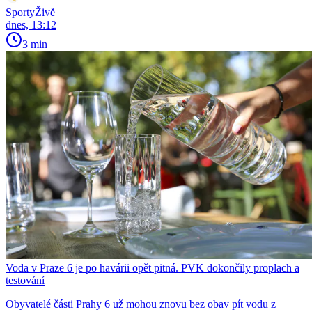
SportyŽivě
dnes, 13:12
3 min
Voda v Praze 6 je po havárii opět pitná. PVK dokončily proplach a
testování
Obyvatelé části Prahy 6 už mohou znovu bez obav pít vodu z