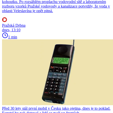
kohoutku. Po rozsáhlém proplachu vodovodní sítě a laboratorním
rozboru vzorků Pražské vodovody a kanalizace potvrdily, že voda v
oblasti Veleslavína je opět pitná.
Pražská Drbna
dnes, 13:10
1 min
Před 30 lety stál první mobil v Česku jako ojetina, dnes je to poklad.
Eurotel ho pak dotoval a lidé se rvali ve frontách