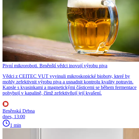
Pivní mikroroboti. Brněnští vědci inovují výrobu piva
Vědci z CEITEC VUT vyvinuli mikroskopické bioboty, které by
mohly zefektivnit výrobu piva a usnadnit kontrolu kvality potravin.
Kapsle s kvasinkami a magnetickými částicemi se během fermentace
pohybují v kapalině, čímž zefektivňují její kvašení.
Brněnská Drbna
dnes, 13:00
1 min