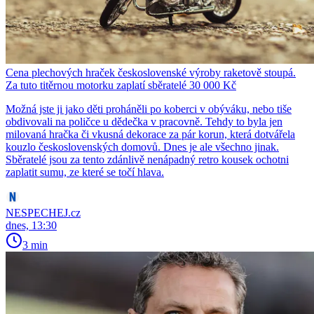
Cena plechových hraček československé výroby raketově stoupá.
Za tuto titěrnou motorku zaplatí sběratelé 30 000 Kč
Možná jste ji jako děti proháněli po koberci v obýváku, nebo tiše
obdivovali na poličce u dědečka v pracovně. Tehdy to byla jen
milovaná hračka či vkusná dekorace za pár korun, která dotvářela
kouzlo československých domovů. Dnes je ale všechno jinak.
Sběratelé jsou za tento zdánlivě nenápadný retro kousek ochotni
zaplatit sumu, ze které se točí hlava.
NESPECHEJ.cz
dnes, 13:30
3 min