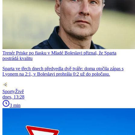
Trenér Priske po fiasku v Mladé Boleslavi přiznal, že Sparta
postrádá kvalitu
Sparta ve třech dnech předvedla dvě tváře: doma otočila zápas s
Lyonem na 2:1, v Boleslavi prohrála 0:2 už do poločasu.
SportyŽivě
dnes, 13:28
3 min