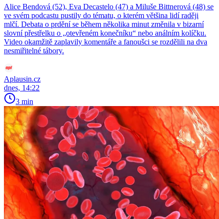
Alice Bendová (52), Eva Decastelo (47) a Miluše Bittnerová (48) se
ve svém podcastu pustily do tématu, o kterém většina lidí raději
mlčí. Debata o prdění se během několika minut změnila v bizarní
slovní přestřelku o „otevřeném konečníku“ nebo análním kolíčku.
Video okamžitě zaplavily komentáře a fanoušci se rozdělili na dva
nesmiřitelné tábory.
Aplausin.cz
dnes, 14:22
3 min