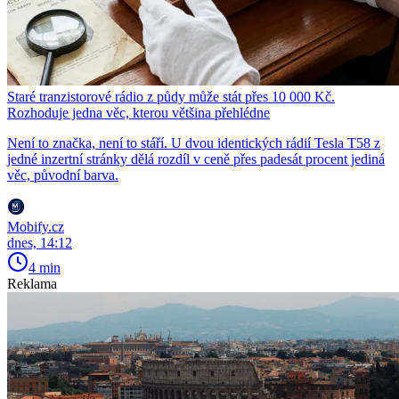
Staré tranzistorové rádio z půdy může stát přes 10 000 Kč.
Rozhoduje jedna věc, kterou většina přehlédne
Není to značka, není to stáří. U dvou identických rádií Tesla T58 z
jedné inzertní stránky dělá rozdíl v ceně přes padesát procent jediná
věc, původní barva.
Mobify.cz
dnes, 14:12
4 min
Reklama