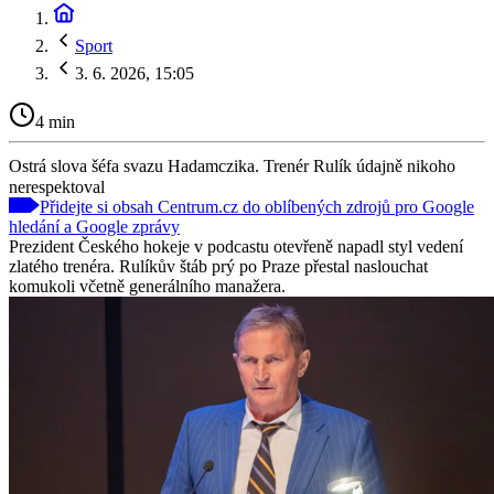
Sport
3. 6. 2026, 15:05
4 min
Ostrá slova šéfa svazu Hadamczika. Trenér Rulík údajně nikoho
nerespektoval
Přidejte si obsah Centrum.cz do oblíbených zdrojů pro Google
hledání a Google zprávy
Prezident Českého hokeje v podcastu otevřeně napadl styl vedení
zlatého trenéra. Rulíkův štáb prý po Praze přestal naslouchat
komukoli včetně generálního manažera.