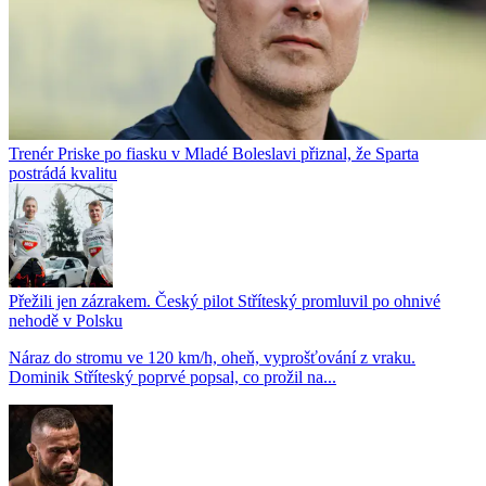
Trenér Priske po fiasku v Mladé Boleslavi přiznal, že Sparta
postrádá kvalitu
Přežili jen zázrakem. Český pilot Stříteský promluvil po ohnivé
nehodě v Polsku
Náraz do stromu ve 120 km/h, oheň, vyprošťování z vraku.
Dominik Stříteský poprvé popsal, co prožil na...