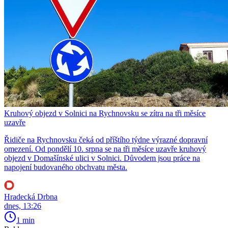
Kruhový objezd v Solnici na Rychnovsku se zítra na tři měsíce
uzavře
Řidiče na Rychnovsku čeká od příštího týdne výrazné dopravní
omezení. Od pondělí 10. srpna se na tři měsíce uzavře kruhový
objezd v Domašínské ulici v Solnici. Důvodem jsou práce na
napojení budovaného obchvatu města.
Hradecká Drbna
dnes, 13:26
1 min