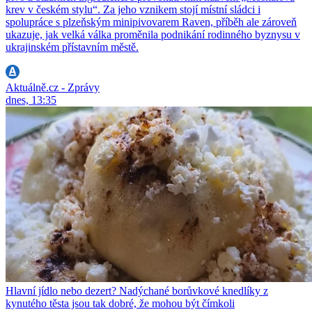
krev v českém stylu“. Za jeho vznikem stojí místní sládci i
spolupráce s plzeňským minipivovarem Raven, příběh ale zároveň
ukazuje, jak velká válka proměnila podnikání rodinného byznysu v
ukrajinském přístavním městě.
Aktuálně.cz - Zprávy
dnes, 13:35
Hlavní jídlo nebo dezert? Nadýchané borůvkové knedlíky z
kynutého těsta jsou tak dobré, že mohou být čímkoli