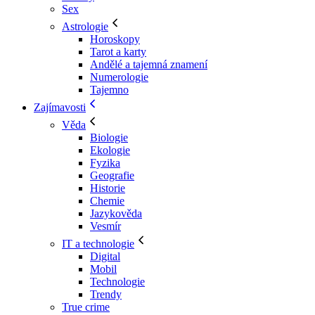
Sex
Astrologie
Horoskopy
Tarot a karty
Andělé a tajemná znamení
Numerologie
Tajemno
Zajímavosti
Věda
Biologie
Ekologie
Fyzika
Geografie
Historie
Chemie
Jazykověda
Vesmír
IT a technologie
Digital
Mobil
Technologie
Trendy
True crime