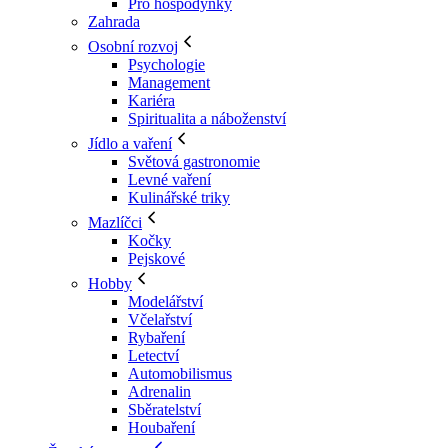
Pro hospodyňky
Zahrada
Osobní rozvoj
Psychologie
Management
Kariéra
Spiritualita a náboženství
Jídlo a vaření
Světová gastronomie
Levné vaření
Kulinářské triky
Mazlíčci
Kočky
Pejskové
Hobby
Modelářství
Včelařství
Rybaření
Letectví
Automobilismus
Adrenalin
Sběratelství
Houbaření