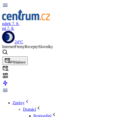
pátek 7. 8.
pá 7. 8.
24°C
Internet
Firmy
Recepty
Slovníky
Přihlášení
Zprávy
Domácí
Regionální