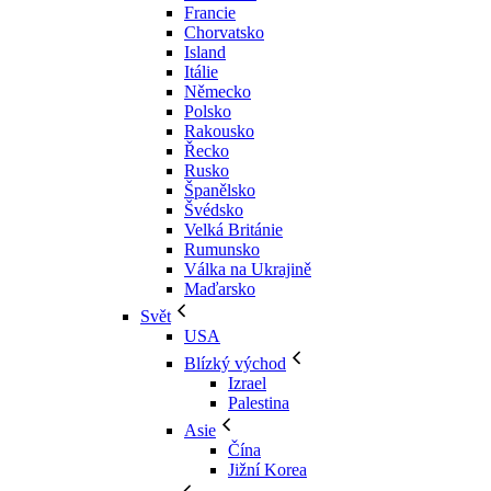
Francie
Chorvatsko
Island
Itálie
Německo
Polsko
Rakousko
Řecko
Rusko
Španělsko
Švédsko
Velká Británie
Rumunsko
Válka na Ukrajině
Maďarsko
Svět
USA
Blízký východ
Izrael
Palestina
Asie
Čína
Jižní Korea