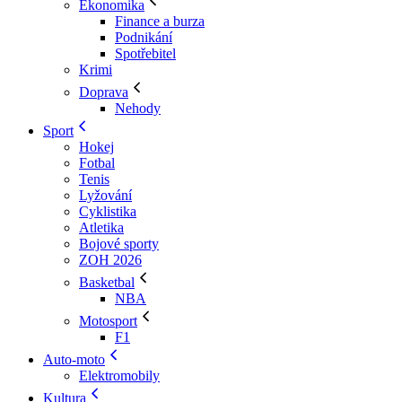
Ekonomika
Finance a burza
Podnikání
Spotřebitel
Krimi
Doprava
Nehody
Sport
Hokej
Fotbal
Tenis
Lyžování
Cyklistika
Atletika
Bojové sporty
ZOH 2026
Basketbal
NBA
Motosport
F1
Auto-moto
Elektromobily
Kultura