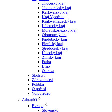
Jihočeský kraj
Jihomoravský kraj
Karlovarský kraj
Kraj Vysočina
Králověhradecký kraj
Liberecký kraj
Moravskoslezský kraj
Olomoucký kraj
Pardubický kraj
Plzeňský kraj
Středočeský kraj
Ústecký kraj
Zlínský kraj
Praha
Brno
Ostrava
Školství
Zdravotnictví
Politika
O počasí
Volby 2026
Zahraničí
Evropa
Slovensko