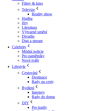
Filmy & kino
Televize
Reality show
Hudba
Hry
Literatura
Výtvarné umění
Divadlo
Digi a stream
Celebrity
Módní policie
Pro pamětníky
Nové tváře
Lifestyle
Cestování
Destinace
Rady na cesty
Bydlení
Interiery
Rady do domu
DIY
Pro kutily