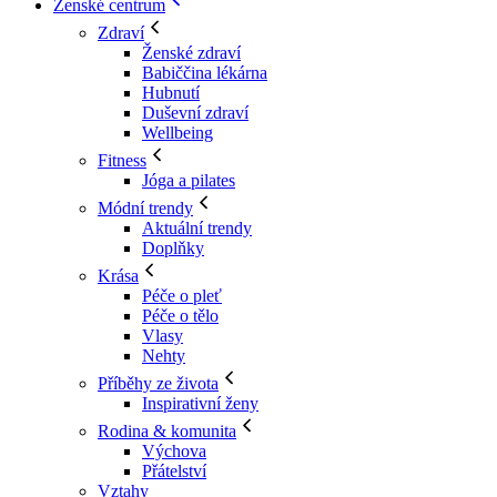
Ženské centrum
Zdraví
Ženské zdraví
Babiččina lékárna
Hubnutí
Duševní zdraví
Wellbeing
Fitness
Jóga a pilates
Módní trendy
Aktuální trendy
Doplňky
Krása
Péče o pleť
Péče o tělo
Vlasy
Nehty
Příběhy ze života
Inspirativní ženy
Rodina & komunita
Výchova
Přátelství
Vztahy