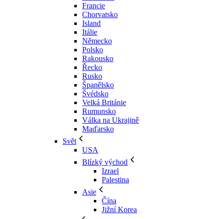
Francie
Chorvatsko
Island
Itálie
Německo
Polsko
Rakousko
Řecko
Rusko
Španělsko
Švédsko
Velká Británie
Rumunsko
Válka na Ukrajině
Maďarsko
Svět
USA
Blízký východ
Izrael
Palestina
Asie
Čína
Jižní Korea