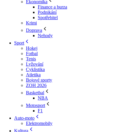
Ekonomika
Finance a burza
Podnikání
Spotřebitel
Krimi
Doprava
Nehody
Sport
Hokej
Fotbal
Tenis
Lyžování
Cyklistika
Atletika
Bojové sporty
ZOH 2026
Basketbal
NBA
Motosport
F1
Auto-moto
Elektromobily
Kultura