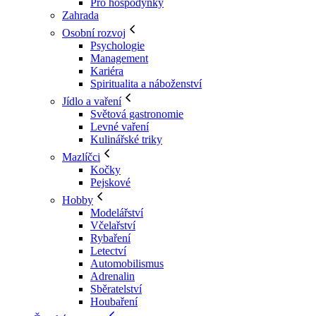
Pro hospodyňky
Zahrada
Osobní rozvoj
Psychologie
Management
Kariéra
Spiritualita a náboženství
Jídlo a vaření
Světová gastronomie
Levné vaření
Kulinářské triky
Mazlíčci
Kočky
Pejskové
Hobby
Modelářství
Včelařství
Rybaření
Letectví
Automobilismus
Adrenalin
Sběratelství
Houbaření