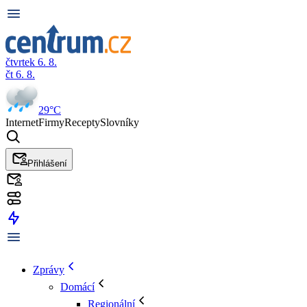
čtvrtek 6. 8.
čt 6. 8.
29°C
Internet
Firmy
Recepty
Slovníky
Přihlášení
Zprávy
Domácí
Regionální