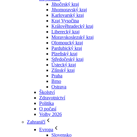
Jihočeský kraj
Jihomoravský kraj
Karlovarský kraj
Kraj Vysočina
Králověhradecký kraj
Liberecký kraj
Moravskoslezský kraj
Olomoucký kraj
Pardubický kraj
Plzeňský kraj
Středočeský kraj
Ústecký kraj
Zlínský kraj
Praha
Brno
Ostrava
Školství
Zdravotnictví
Politika
O počasí
Volby 2026
Zahraničí
Evropa
Slovensko