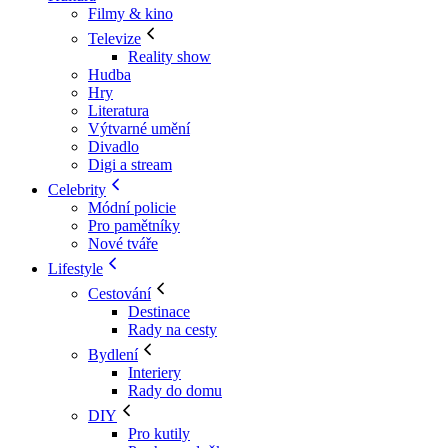
Filmy & kino
Televize
Reality show
Hudba
Hry
Literatura
Výtvarné umění
Divadlo
Digi a stream
Celebrity
Módní policie
Pro pamětníky
Nové tváře
Lifestyle
Cestování
Destinace
Rady na cesty
Bydlení
Interiery
Rady do domu
DIY
Pro kutily