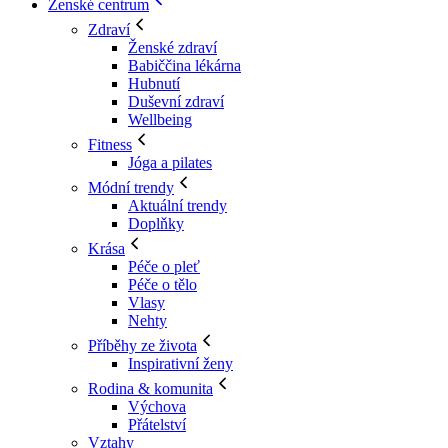
Ženské centrum
Zdraví
Ženské zdraví
Babiččina lékárna
Hubnutí
Duševní zdraví
Wellbeing
Fitness
Jóga a pilates
Módní trendy
Aktuální trendy
Doplňky
Krása
Péče o pleť
Péče o tělo
Vlasy
Nehty
Příběhy ze života
Inspirativní ženy
Rodina & komunita
Výchova
Přátelství
Vztahy