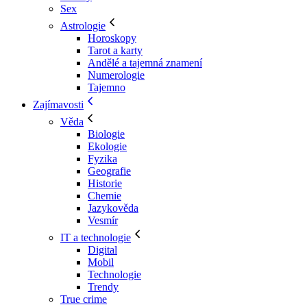
Sex
Astrologie
Horoskopy
Tarot a karty
Andělé a tajemná znamení
Numerologie
Tajemno
Zajímavosti
Věda
Biologie
Ekologie
Fyzika
Geografie
Historie
Chemie
Jazykověda
Vesmír
IT a technologie
Digital
Mobil
Technologie
Trendy
True crime