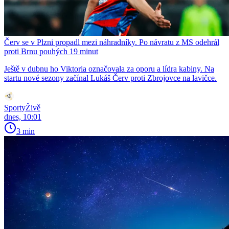
Červ se v Plzni propadl mezi náhradníky. Po návratu z MS odehrál
proti Brnu pouhých 19 minut
Ještě v dubnu ho Viktoria označovala za oporu a lídra kabiny. Na
startu nové sezony začínal Lukáš Červ proti Zbrojovce na lavičce.
SportyŽivě
dnes, 10:01
3 min