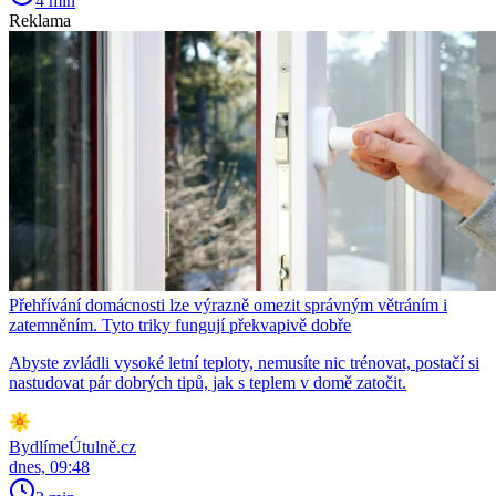
4 min
Reklama
Přehřívání domácnosti lze výrazně omezit správným větráním i
zatemněním. Tyto triky fungují překvapivě dobře
Abyste zvládli vysoké letní teploty, nemusíte nic trénovat, postačí si
nastudovat pár dobrých tipů, jak s teplem v domě zatočit.
BydlímeÚtulně.cz
dnes, 09:48