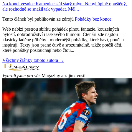
Na konci vesnice Kamenice stál starý mlýn. Nebyl úplně opuštěný,
ale rozhodně se snažil tak vypadat. Měl...
Tento článek byl publikován ze zdrojů
Pohádky bez konce
Web nabízí pestrou sbírku pohádek plnou fantazie, kouzelných
bytostí, dobrodružství i laskavého humoru. Čtenáři zde najdou
klasicky laděné příběhy i modernější pohádky, které baví, poučí a
inspirují. Texty jsou psané čtivě a srozumitelně, takže potěší děti,
které pohádky poslouchají nebo čtou...
Všechny články tohoto autora →
Vybrali jsme pro vás
Magazíny a zajímavosti