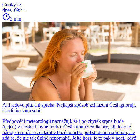
Cooky.cz
dnes, 09:41
3 min
Ani ledové pití, ani sprcha: Nejlepší způsob zchlazení Češi ignorují,
škodí tím sami sobě
Předpovědi meteorologů naznačují, že i po zbytek srpna bude
(nejen) v Česku hlavně horko. Češi kupují ventilátory, pijí ledové
nápoje a snaží se zchladit v bazénu nebo pod studenou sprchou, ale
zdá se, že nic tak úplně nepomáhá. Ještě horší je to pak v noci, když