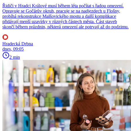
Řidiči v Hradci Králové musí během léta počítat s řadou omezení.
Opravuje se Gočárův okruh, pracuje se na nadjezdech u Flošny,
probíhá rekonstrukce Malšovického mostu a další komplikace
přidávají menší uzavírky v různých částech města. Část staveb
skončí během prázdnin, některá omezení ale potrvají až do podzimu.
Hradecká Drbna
dnes, 09:05
2 min