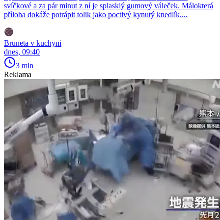
svíčkové a za pár minut z ní je splasklý gumový váleček. Málokterá
příloha dokáže potrápit tolik jako poctivý kynutý knedlík....
Bruneta v kuchyni
dnes, 09:40
3 min
Reklama