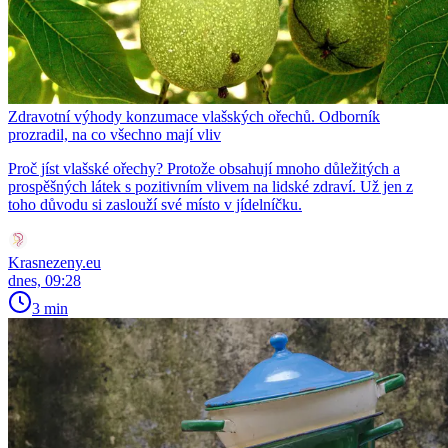
Zdravotní výhody konzumace vlašských ořechů. Odborník
prozradil, na co všechno mají vliv
Proč jíst vlašské ořechy? Protože obsahují mnoho důležitých a
prospěšných látek s pozitivním vlivem na lidské zdraví. Už jen z
toho důvodu si zaslouží své místo v jídelníčku.
Krasnezeny.eu
dnes, 09:28
3 min