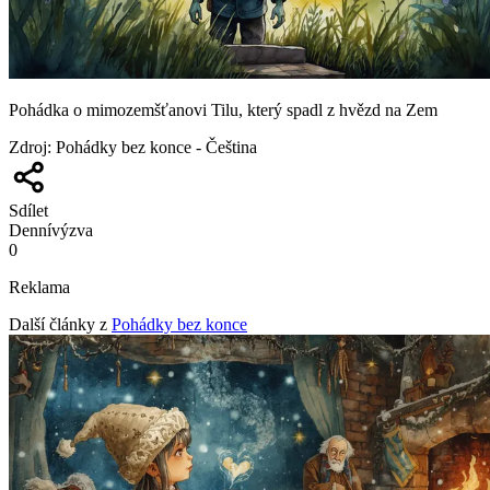
Pohádka o mimozemšťanovi Tilu, který spadl z hvězd na Zem
Zdroj
:
Pohádky bez konce - Čeština
Sdílet
Denní
výzva
0
Reklama
Další články z
Pohádky bez konce