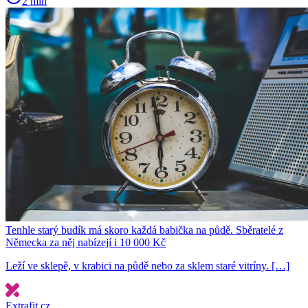
2 min
Tenhle starý budík má skoro každá babička na půdě. Sběratelé z
Německa za něj nabízejí i 10 000 Kč
Leží ve sklepě, v krabici na půdě nebo za sklem staré vitríny. […]
Extrafit.cz