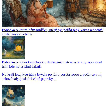
Pohádka o kouzelném hrníčku, který byl pořád plný kakaa a nechtěl
zůstat jen na poličce
Pohádka o bílém králíčkovi a zlatém míči, který se nikdy nezastavil
tam, kde ho všichni čekali
Na kraji lesa, kde tráva bývala po ránu posetá rosou a večer se v ní
schovávaly poslední zlaté paprsky,...