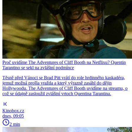
Proč uvidíme The Adventures of Cliff Booth na Netflixu? Quentin
Tarantino se sekl na zvláštní podmínce
Těsně před Vánoci se Brad Pitt vrátí do role hrdinného kaskadéra,
jemuž možná prošla vražda a který výrazně zasáhl do dějin
Hollywoodu. The Adventures of Cliff Booth uvidíme na streamu, o
což se údajně zasloužil zvláštní vrtoch Quentina Tarantina.
Kinobox.cz
dnes, 09:05
2 min