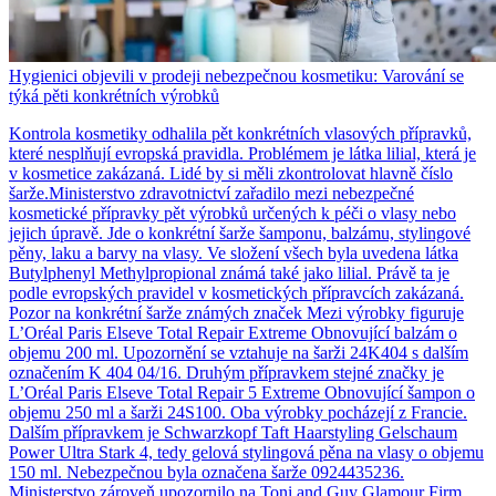
Hygienici objevili v prodeji nebezpečnou kosmetiku: Varování se
týká pěti konkrétních výrobků
Kontrola kosmetiky odhalila pět konkrétních vlasových přípravků,
které nesplňují evropská pravidla. Problémem je látka lilial, která je
v kosmetice zakázaná. Lidé by si měli zkontrolovat hlavně číslo
šarže.Ministerstvo zdravotnictví zařadilo mezi nebezpečné
kosmetické přípravky pět výrobků určených k péči o vlasy nebo
jejich úpravě. Jde o konkrétní šarže šamponu, balzámu, stylingové
pěny, laku a barvy na vlasy. Ve složení všech byla uvedena látka
Butylphenyl Methylpropional známá také jako lilial. Právě ta je
podle evropských pravidel v kosmetických přípravcích zakázaná.
Pozor na konkrétní šarže známých značek Mezi výrobky figuruje
L’Oréal Paris Elseve Total Repair Extreme Obnovující balzám o
objemu 200 ml. Upozornění se vztahuje na šarži 24K404 s dalším
označením K 404 04/16. Druhým přípravkem stejné značky je
L’Oréal Paris Elseve Total Repair 5 Extreme Obnovující šampon o
objemu 250 ml a šarži 24S100. Oba výrobky pocházejí z Francie.
Dalším přípravkem je Schwarzkopf Taft Haarstyling Gelschaum
Power Ultra Stark 4, tedy gelová stylingová pěna na vlasy o objemu
150 ml. Nebezpečnou byla označena šarže 0924435236.
Ministerstvo zároveň upozornilo na Toni and Guy Glamour Firm