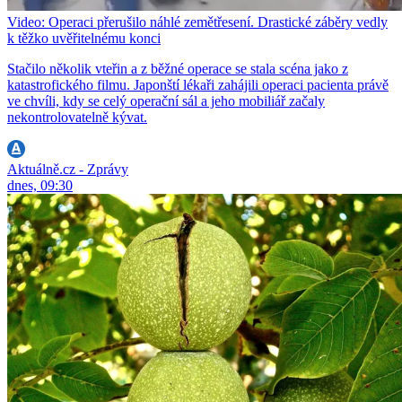
Video: Operaci přerušilo náhlé zemětřesení. Drastické záběry vedly
k těžko uvěřitelnému konci
Stačilo několik vteřin a z běžné operace se stala scéna jako z
katastrofického filmu. Japonští lékaři zahájili operaci pacienta právě
ve chvíli, kdy se celý operační sál a jeho mobiliář začaly
nekontrolovatelně kývat.
Aktuálně.cz - Zprávy
dnes, 09:30