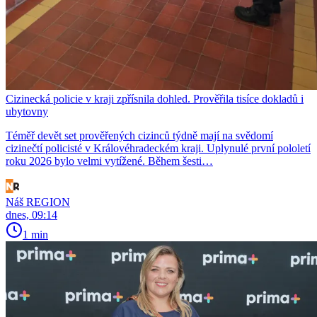
Cizinecká policie v kraji zpřísnila dohled. Prověřila tisíce dokladů i
ubytovny
Téměř devět set prověřených cizinců týdně mají na svědomí
cizinečtí policisté v Královéhradeckém kraji. Uplynulé první pololetí
roku 2026 bylo velmi vytížené. Během šesti…
Náš REGION
dnes, 09:14
1 min