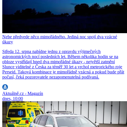
Nebe předvede něco mimořádného. Jediná noc spojí dva vzácné
úkazy
Středa 12. srpna nabídne jednu z opravdu výjimečných
astronomických nocí posledních let. Během několika hodin se na
obloze vystřídají hned dva mimořádné úkazy - největší zatmění
Slunce viditelné z Česka za téměř 30 let a vrchol meteorického roje
Perseid. Taková kombinace je mimořádně vzácná a pokud bude přát
počasí, čeká pozorovatele nezapomenutelná podívaná.
Aktuálně.cz - Magazín
dnes, 10:00