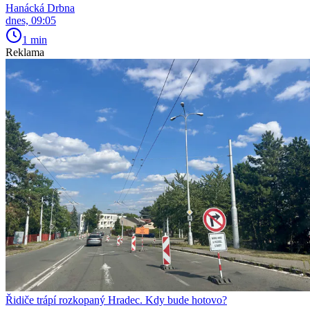
Hanácká Drbna
dnes, 09:05
1 min
Reklama
Řidiče trápí rozkopaný Hradec. Kdy bude hotovo?