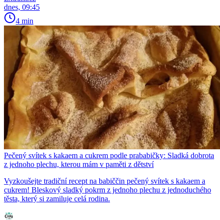
dnes, 09:45
4 min
Pečený svítek s kakaem a cukrem podle prababičky: Sladká dobrota
z jednoho plechu, kterou mám v paměti z dětství
Vyzkoušejte tradiční recept na babiččin pečený svítek s kakaem a
cukrem! Bleskový sladký pokrm z jednoho plechu z jednoduchého
těsta, který si zamiluje celá rodina.