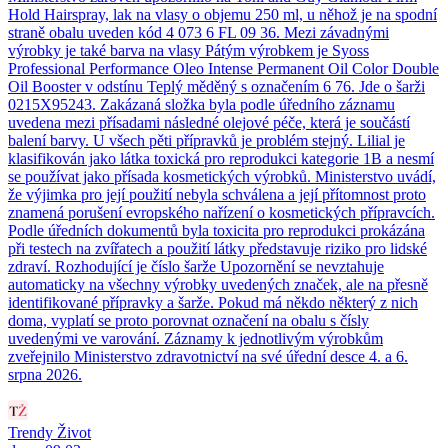
Hold Hairspray, lak na vlasy o objemu 250 ml, u něhož je na spodní
straně obalu uveden kód 4 073 6 FL 09 36. Mezi závadnými
výrobky je také barva na vlasy Pátým výrobkem je Syoss
Professional Performance Oleo Intense Permanent Oil Color Double
Oil Booster v odstínu Teplý měděný s označením 6 76. Jde o šarži
0215X95243. Zakázaná složka byla podle úředního záznamu
uvedena mezi přísadami následné olejové péče, která je součástí
balení barvy. U všech pěti přípravků je problém stejný. Lilial je
klasifikován jako látka toxická pro reprodukci kategorie 1B a nesmí
se používat jako přísada kosmetických výrobků. Ministerstvo uvádí,
že výjimka pro její použití nebyla schválena a její přítomnost proto
znamená porušení evropského nařízení o kosmetických přípravcích.
Podle úředních dokumentů byla toxicita pro reprodukci prokázána
při testech na zvířatech a použití látky představuje riziko pro lidské
zdraví. Rozhodující je číslo šarže Upozornění se nevztahuje
automaticky na všechny výrobky uvedených značek, ale na přesně
identifikované přípravky a šarže. Pokud má někdo některý z nich
doma, vyplatí se proto porovnat označení na obalu s čísly
uvedenými ve varování. Záznamy k jednotlivým výrobkům
zveřejnilo Ministerstvo zdravotnictví na své úřední desce 4. a 6.
srpna 2026.
Trendy Život