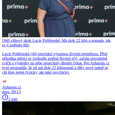
Obří váhový skok Lucie Polišenské: Má dole 22 kilo a popsala, jak
se jí změnilo tělo
Lucie Polišenská (40) prochází výraznou životní proměnou. Před
několika měsíci se rozhodla změnit životní styl, začala pravidelně
cvičit a výsledky na sebe nenechaly dlouho čekat. Pro Aplausin.cz
nyní prozradila, že už má dole 22 kilogramů a díky nové rutině se
cítí lépe nejen fyzicky, ale také psychicky.
Aplausin.cz
dnes, 09:13
2 min