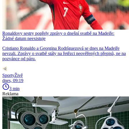
Ronaldovy sestry popřely zprávy o dnešní svatbě na Madeiře:
Žádné datum neexistuje
Cristiano Ronaldo a Georgina Rodríguezová se dnes na Madeiře
nevzali. Zprávy o svatbě stály na řetězci neověřených přepisů, ne na
pozvánce od páru.
SportyŽivě
dnes, 09:19
3 min
Reklama