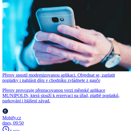
Přerov spustil modernizovanou aplikaci. Objednat se, zaplatit
poplatky i nahlásit díru v chodníku zvládnete z gauče
Přerov provozuje přepracovanou verzi městské aplikace
MUNIPOLIS, která slouží k rezervaci na úřad, platbě poplatků,
parkování i hlášení závad.
Mobify.cz
dnes, 09:50