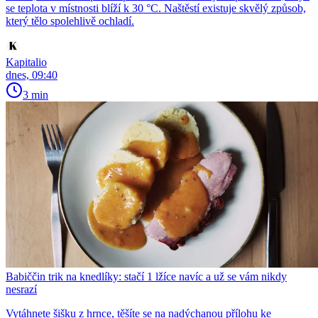
se teplota v místnosti blíží k 30 °C. Naštěstí existuje skvělý způsob,
který tělo spolehlivě ochladí.
Kapitalio
dnes, 09:40
3 min
Babiččin trik na knedlíky: stačí 1 lžíce navíc a už se vám nikdy
nesrazí
Vytáhnete šišku z hrnce, těšíte se na nadýchanou přílohu ke