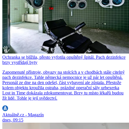
Ochranka se blížila, přesto vyfotila opuštěný špitál. Pach dezinfekce
brzy vystřídají byty
Zapomenuté přístroje, obvazy na stolcích a v chodbách stále citelný
pach dezinfekce. Tahle německá nemocnice je už pár let opuštěná.
Personál ze dne na den odešel, část vybavení ale zůstala. Přestože
kolem objektu kroužila ostraha, prázdné operační sály urbexerka
Lost in Time dokázala zdokumentovat. Brzy tu místo lékařů budou
žít lidé. Tohle je její svědectví.
Aktuálně.cz - Magazín
dnes, 09:15