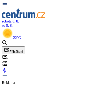
sobota 8. 8.
so 8. 8.
22°C
Přihlášení
Reklama