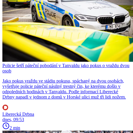
Policie šetří páteční pobodání v Tanvaldu jako pokus o vraždu dvou
osob
Jako pokus vraždu ve stádiu pokusu, spáchaný na dvou osobách,
vyšetřuje policie páteční násilný trestný čin, ke kterému došlo v
odpoledních hodinách v Tanvaldu. Podle informací Liberecké
Drbny napadl v jednom z domů v Horské ulici muž tři lidi nožem.
Liberecká Drbna
dnes, 09:53
2 min