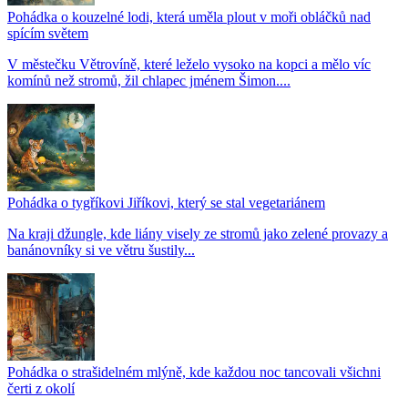
Pohádka o kouzelné lodi, která uměla plout v moři obláčků nad
spícím světem
V městečku Větrovíně, které leželo vysoko na kopci a mělo víc
komínů než stromů, žil chlapec jménem Šimon....
Pohádka o tygříkovi Jiříkovi, který se stal vegetariánem
Na kraji džungle, kde liány visely ze stromů jako zelené provazy a
banánovníky si ve větru šustily...
Pohádka o strašidelném mlýně, kde každou noc tancovali všichni
čerti z okolí