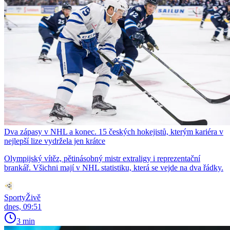
Dva zápasy v NHL a konec. 15 českých hokejistů, kterým kariéra v
nejlepší lize vydržela jen krátce
Olympijský vítěz, pětinásobný mistr extraligy i reprezentační
brankář. Všichni mají v NHL statistiku, která se vejde na dva řádky.
SportyŽivě
dnes, 09:51
3 min