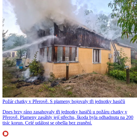
Požár chatky v Přerově. S plameny bojovaly tři jednotky hasičů
Dnes brzy ráno zasahovaly tři jednotky hasičů u požáru chatky v
Přerově. Plameny zasáhly její střechu, škoda byla odhadnuta na 200
tisíc korun. Celé událost se obešla bez zranění.