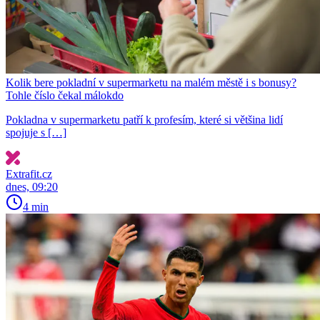
Kolik bere pokladní v supermarketu na malém městě i s bonusy?
Tohle číslo čekal málokdo
Pokladna v supermarketu patří k profesím, které si většina lidí
spojuje s […]
Extrafit.cz
dnes, 09:20
4 min