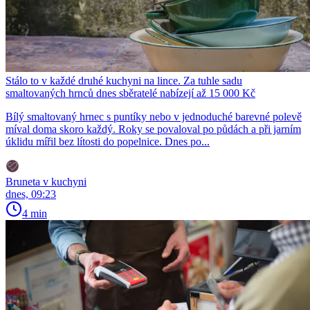
Stálo to v každé druhé kuchyni na lince. Za tuhle sadu
smaltovaných hrnců dnes sběratelé nabízejí až 15 000 Kč
Bílý smaltovaný hrnec s puntíky nebo v jednoduché barevné polevě
míval doma skoro každý. Roky se povaloval po půdách a při jarním
úklidu mířil bez lítosti do popelnice. Dnes po...
Bruneta v kuchyni
dnes, 09:23
4 min