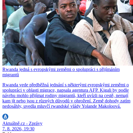
Rwanda jedná s evropskými zeměmi o spolupráci s přijímáním
migrantů
Rwanda vede předběžná jednání s některými evropskými zeměmi o
spolupráci v oblasti migrace, napsala agentura AFP. Kigali by podle
návrhu mohlo přijímat rodiny migrantů, kteří uvízli na cestě, nemají
kam jít nebo jsou z různých důvodů v ohrožení. Země dohody zatím
nedosáhly, uvedla mluvčí rwandské vlády Yolande Makoloová.
Aktuálně.cz - Zprávy
7. 8. 2026, 19:30