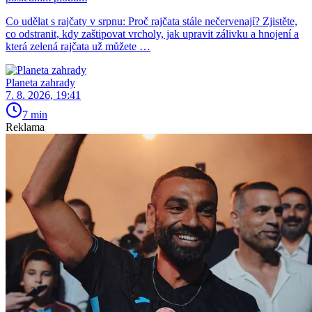
Co udělat s rajčaty v srpnu: Proč rajčata stále nečervenají? Zjistěte,
co odstranit, kdy zaštipovat vrcholy, jak upravit zálivku a hnojení a
která zelená rajčata už můžete …
Planeta zahrady
7. 8. 2026, 19:41
7 min
Reklama