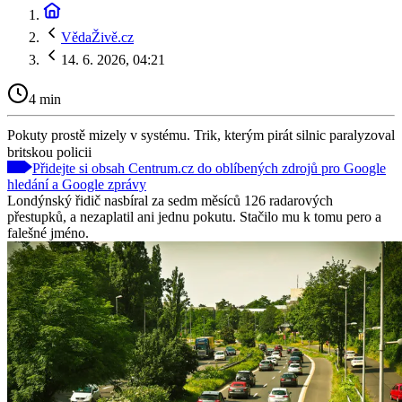
VědaŽivě.cz
14. 6. 2026, 04:21
4 min
Pokuty prostě mizely v systému. Trik, kterým pirát silnic paralyzoval
britskou policii
Přidejte si obsah Centrum.cz do oblíbených zdrojů pro Google
hledání a Google zprávy
Londýnský řidič nasbíral za sedm měsíců 126 radarových
přestupků, a nezaplatil ani jednu pokutu. Stačilo mu k tomu pero a
falešné jméno.