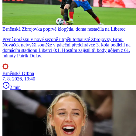
Brněnská Zbrojovka poprvé klopýtla, doma nestačila na Liberec
První porážku v nové sezoně utrpěli fotbalisté Zbrojovky Brno.
Nováček nejvyšší soutěže v páteční předehrávce 3. kola podlehl na
domácím stadionu Liberci 0:1. Hostům zajistil tři body gólem z 61.
minuty Patrik Dulay.
Brněnská Drbna
7. 8. 2026, 19:40
2 min