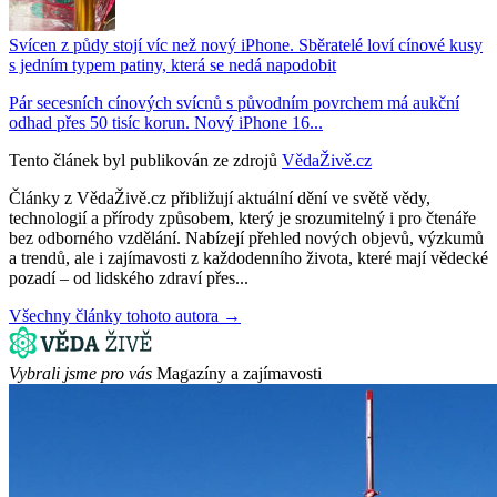
Svícen z půdy stojí víc než nový iPhone. Sběratelé loví cínové kusy
s jedním typem patiny, která se nedá napodobit
Pár secesních cínových svícnů s původním povrchem má aukční
odhad přes 50 tisíc korun. Nový iPhone 16...
Tento článek byl publikován ze zdrojů
VědaŽivě.cz
Články z VědaŽivě.cz přibližují aktuální dění ve světě vědy,
technologií a přírody způsobem, který je srozumitelný i pro čtenáře
bez odborného vzdělání. Nabízejí přehled nových objevů, výzkumů
a trendů, ale i zajímavosti z každodenního života, které mají vědecké
pozadí – od lidského zdraví přes...
Všechny články tohoto autora →
Vybrali jsme pro vás
Magazíny a zajímavosti