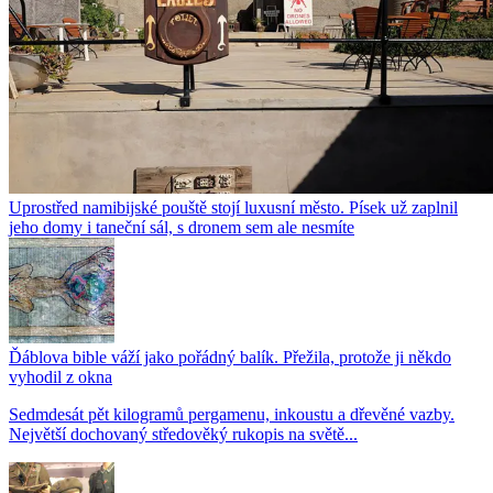
Uprostřed namibijské pouště stojí luxusní město. Písek už zaplnil
jeho domy i taneční sál, s dronem sem ale nesmíte
Ďáblova bible váží jako pořádný balík. Přežila, protože ji někdo
vyhodil z okna
Sedmdesát pět kilogramů pergamenu, inkoustu a dřevěné vazby.
Největší dochovaný středověký rukopis na světě...