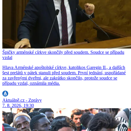
Špičky arménské církve skončily před soudem. Soudce se případu
vzdal
Hlava Arménské apoštolské církve, katolikos Garegin II., a dalších
šest prelátů v pátek stanuli před soudem. První jednání, uspořádané
za zavřenými dveřmi, ale zakrátko skončilo, protože soudce se
případu vzdal, oznámila média.
Aktuálně.cz - Zprávy
7. 8. 2026, 19:30