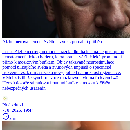
Alzheimerova nemoc: Světlo a zvuk zpomalují průběh
Léčba Alzheimerovy nemoci narážela dlouhá léta na neprostupnou
hematoencefalickou bariéru, která bránila většině léků proniknout
přímo k mozkovým buňkám. Objev takzvané neurostimulace
pomocí blikajícího světla a zvukových impulsů o specifické
frekvenci však přináší zcela nový pohled na možnost regenerace.
Vědci zjistili, že synchronizace mozkových vln na frekvenci 40
Hertzů dokáže stimulovat imunitní buňky v mozku k čištění
nebezpečných usazenin.
Plné zdraví
7. 8. 2026, 19:44
2 min