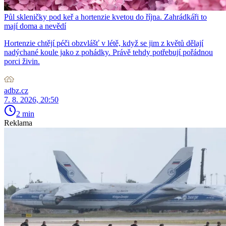
Půl skleničky pod keř a hortenzie kvetou do října. Zahrádkáři to
mají doma a nevědí
Hortenzie chtějí péči obzvlášť v létě, když se jim z květů dělají
nadýchané koule jako z pohádky. Právě tehdy potřebují pořádnou
porci živin.
adbz.cz
7. 8. 2026, 20:50
2 min
Reklama