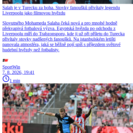
Salah je v Turecku za boha. Stovky fanoušků přivítaly legendu
Liverpoolu jako filmovou hvězdu
Slovutného Mohameda Salaha čeká nová a pro mnohé hodně
překvapivá fotbalová výzva. Egyptská hvězda po odchodu z
Liverpoolu míří do Trabzonsporu, kde ji už při příletu do Turecka
přivítaly stovky nadšených fanoušků. Na istanbulském letišti
panovala atmosféra, jaká se běžně pojí spíš s příjezdem světové
hudební hvězdy než fotbalisty.
SportWin
7. 8. 2026, 19:41
1 min