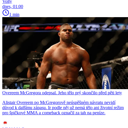
Volty
dnes, 01:00
1 min
Overeem McGregora odepsal. Jeho tělo prý skončilo před pěti lety
Alistair Overeem po McGregorově neúspěšném návratu nevidí
důvod k dalšímu zápasu. Ir podle něj už nemá tělo ani životní režim
pro špičkové MMA a comeback označil za tah na peníze.