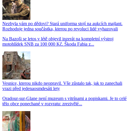
Nezbyla vám po dědovi? Stará uniforma stojí na aukcích majlant.
Rozhoduje jedna součástka, kterou po revoluci lidé vyhazovali
Na Bazoši se letos v létě objevil inzerát na kompletní výstroj
motohlídek SNB za 100 000 Kč. Škoda Fabia z...
Vesnice, kterou nikdo neopravil. Vše zůstalo tak, jak to zanechali
vrazi před jedenaosmdesáti lety
Oradour-sur-Glane není muzeum s vitrínami a popiskami. Je to celé
tělo obce ponechané v rozvratu: zrezivělé...