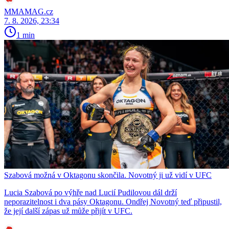
MMAMAG.cz
7. 8. 2026, 23:34
1 min
Szabová možná v Oktagonu skončila. Novotný ji už vidí v UFC
Lucia Szabová po výhře nad Lucií Pudilovou dál drží
neporazitelnost i dva pásy Oktagonu. Ondřej Novotný teď připustil,
že její další zápas už může přijít v UFC.