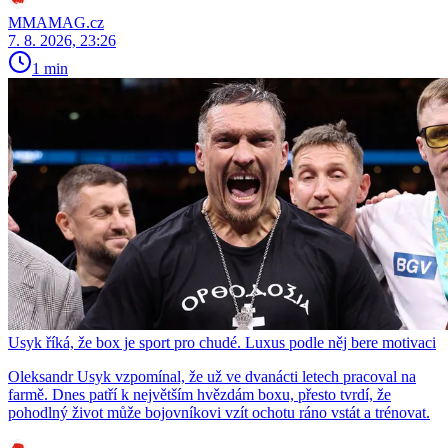
MMAMAG.cz
7. 8. 2026, 23:26
1 min
Usyk říká, že box je sport pro chudé. Luxus podle něj bere motivaci
Oleksandr Usyk vzpomínal, že už ve dvanácti letech pracoval na
farmě. Dnes patří k největším hvězdám boxu, přesto tvrdí, že
pohodlný život může bojovníkovi vzít ochotu ráno vstát a trénovat.