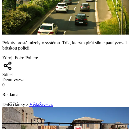
Pokuty prostě mizely v systému. Trik, kterým pirát silnic paralyzoval
britskou policii
Zdroj
:
Foto: Pxhere
Sdílet
Denní
výzva
0
Reklama
Další články z
VědaŽivě.cz