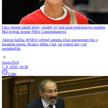
Chci chránit mladé dívky, neměly by hrát proti biologickým mužům,
říká hvězda ženské NBA Cunninghamová
Aktivní hráčka WNBA veřejně odmítla účast transgender žen v
ženském sportu. Reakce přišla z hal, od vedení ligy i od
spoluhráček.
SportyŽivě
7. 8. 2026, 19:38
3 min