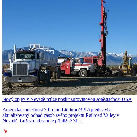
Nový objev v Nevadě může posílit surovinovou soběstačnost USA
Americká společnost 3 Proton Lithium (3PL) představila
aktualizovaný odhad zásob svého projektu Railroad Valley v
Nevadě. Ložisko obsahuje přibližně 31…