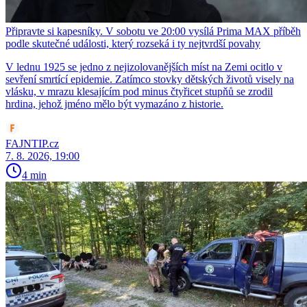
Připravte si kapesníky. V sobotu ve 20:00 vysílá Prima MAX příběh
podle skutečné události, který rozseká i ty nejtvrdší povahy
V lednu 1925 se jedno z nejizolovanějších míst na Zemi ocitlo v
sevření smrtící epidemie. Zatímco stovky dětských životů visely na
vlásku, v mrazu klesajícím pod minus čtyřicet stupňů se zrodil
hrdina, jehož jméno mělo být vymazáno z historie.
FAJNTIP.cz
7. 8. 2026, 19:00
4 min