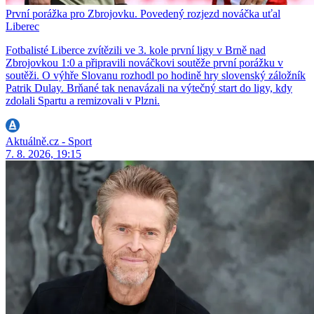
První porážka pro Zbrojovku. Povedený rozjezd nováčka uťal
Liberec
Fotbalisté Liberce zvítězili ve 3. kole první ligy v Brně nad
Zbrojovkou 1:0 a připravili nováčkovi soutěže první porážku v
soutěži. O výhře Slovanu rozhodl po hodině hry slovenský záložník
Patrik Dulay. Brňané tak nenavázali na výtečný start do ligy, kdy
zdolali Spartu a remizovali v Plzni.
Aktuálně.cz - Sport
7. 8. 2026, 19:15