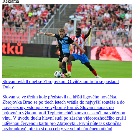
Reklama
Slovan ovládl duel se Zbrojovkou. O vítěznou trefu se postaral
Dulay
Slovan se ve třetím kole představil na hřišti ligového nováčka.
Zbrojovka Brno se po třech letech vrátila do nejvyšší soutěže a do
nové sezony vstoupila ve výborné formě. Slovan naopak po
bojovném výkonu proti Teplicím chtěl znovu naskočit na vítěznou
vlnu. V úvodu duelu hlavní sudí po zásahu videorozhodčího zrušil
udělenou červenou kartu pro Zbrojovku. První půle tak skončila
bezbrankově, přesto si oba celky ve velmi náročném utkání