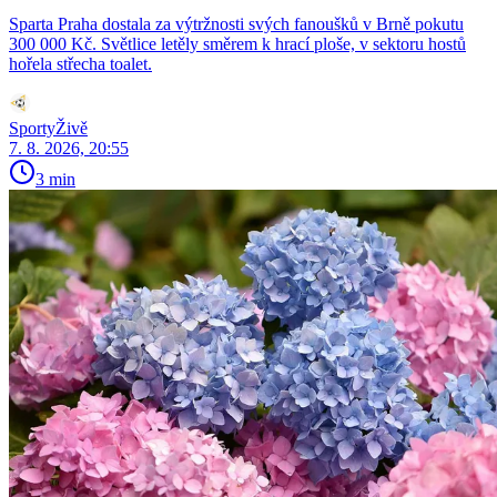
Sparta Praha dostala za výtržnosti svých fanoušků v Brně pokutu
300 000 Kč. Světlice letěly směrem k hrací ploše, v sektoru hostů
hořela střecha toalet.
SportyŽivě
7. 8. 2026, 20:55
3 min