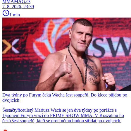
MMAMAG.cz
7. 8. 2026, 23:39
1 min
Dva týdny po Furym čeká Wacha šest soupeřů. Do klece půjdou po
dvojicích
Šestačtyřicetiletý Mariusz Wach se jen dva týdny po porážce s
Tysonem Furym vrací do PRIME SHOW MMA. V Koszalinu ho
čeká šest soupeřů, kteří se proti němu budou střídat po dvojicích.