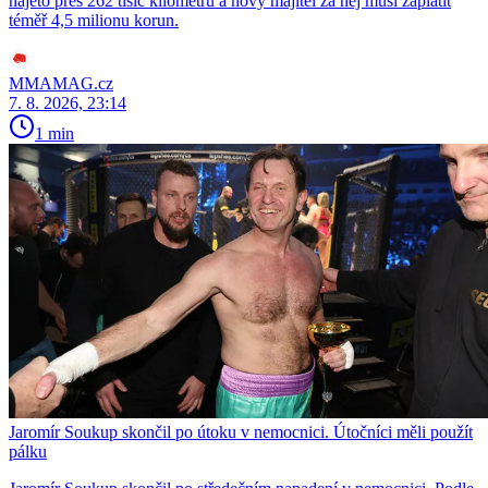
najeto přes 262 tisíc kilometrů a nový majitel za něj musí zaplatit
téměř 4,5 milionu korun.
MMAMAG.cz
7. 8. 2026, 23:14
1 min
Jaromír Soukup skončil po útoku v nemocnici. Útočníci měli použít
pálku