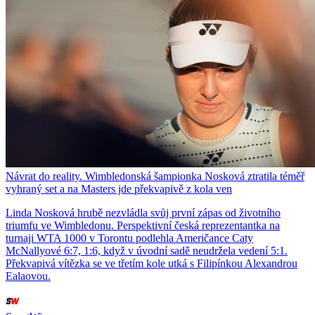
Návrat do reality. Wimbledonská šampionka Nosková ztratila téměř
vyhraný set a na Masters jde překvapivě z kola ven
Linda Nosková hrubě nezvládla svůj první zápas od životního
triumfu ve Wimbledonu. Perspektivní česká reprezentantka na
turnaji WTA 1000 v Torontu podlehla Američance Caty
McNallyové 6:7, 1:6, když v úvodní sadě neudržela vedení 5:1.
Překvapivá vítězka se ve třetím kole utká s Filipínkou Alexandrou
Ealaovou.