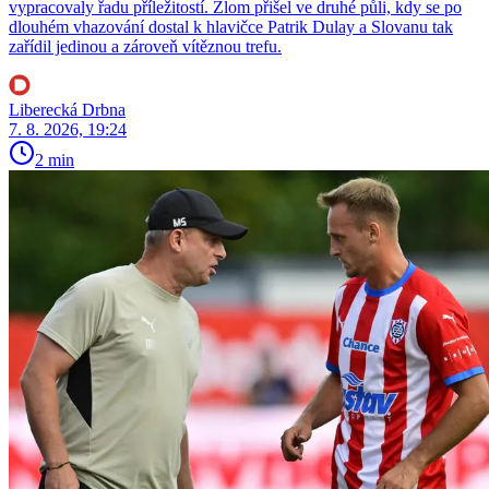
vypracovaly řadu příležitostí. Zlom přišel ve druhé půli, kdy se po
dlouhém vhazování dostal k hlavičce Patrik Dulay a Slovanu tak
zařídil jedinou a zároveň vítěznou trefu.
Liberecká Drbna
7. 8. 2026, 19:24
2 min