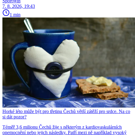
SportWin
7. 8. 2026, 19:43
1 min
Horké léto může být pro třetinu Čechů větší zátěží pro srdce. Na co
si dát pozor?
Téměř 3,6 milionu Čechů žije s některým z kardiovaskulárních
onemocnění nebo jejich následky. Patří mezi ně například vysoký