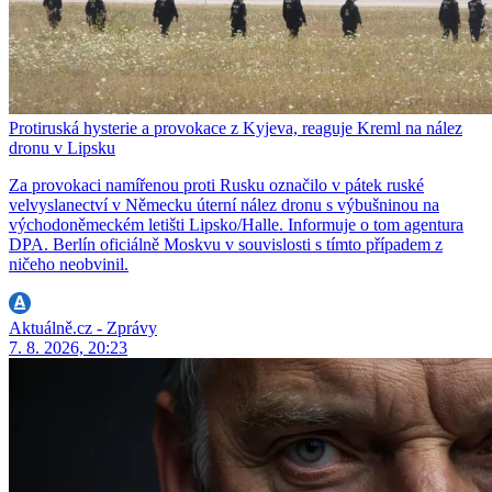
Protiruská hysterie a provokace z Kyjeva, reaguje Kreml na nález
dronu v Lipsku
Za provokaci namířenou proti Rusku označilo v pátek ruské
velvyslanectví v Německu úterní nález dronu s výbušninou na
východoněmeckém letišti Lipsko/Halle. Informuje o tom agentura
DPA. Berlín oficiálně Moskvu v souvislosti s tímto případem z
ničeho neobvinil.
Aktuálně.cz - Zprávy
7. 8. 2026, 20:23