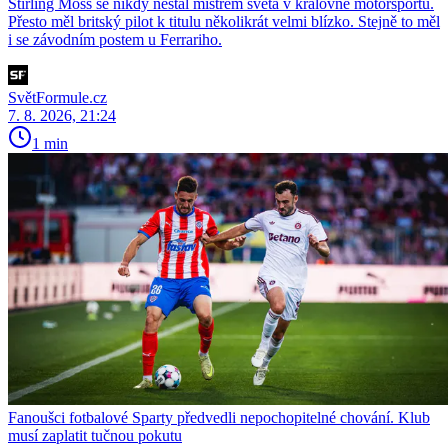
Stirling Moss se nikdy nestal mistrem světa v královně motorsportu.
Přesto měl britský pilot k titulu několikrát velmi blízko. Stejně to měl
i se závodním postem u Ferrariho.
SvětFormule.cz
7. 8. 2026, 21:24
1 min
Fanoušci fotbalové Sparty předvedli nepochopitelné chování. Klub
musí zaplatit tučnou pokutu