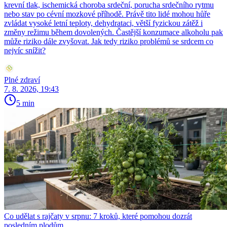
krevní tlak, ischemická choroba srdeční, porucha srdečního rytmu
nebo stav po cévní mozkové příhodě. Právě tito lidé mohou hůře
zvládat vysoké letní teploty, dehydrataci, větší fyzickou zátěž i
změny režimu během dovolených. Častější konzumace alkoholu pak
může riziko dále zvyšovat. Jak tedy riziko problémů se srdcem co
nejvíc snížit?
Plné zdraví
7. 8. 2026, 19:43
5 min
Co udělat s rajčaty v srpnu: 7 kroků, které pomohou dozrát
posledním plodům