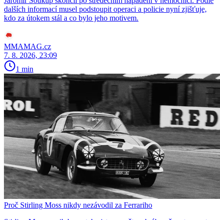
Jaromír Soukup skončil po středečním napadení v nemocnici. Podle
dalších informací musel podstoupit operaci a policie nyní zjišťuje,
kdo za útokem stál a co bylo jeho motivem.
MMAMAG.cz
7. 8. 2026, 23:09
1 min
Proč Stirling Moss nikdy nezávodil za Ferrariho