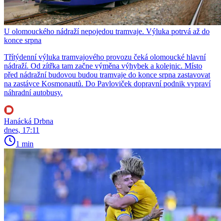
U olomouckého nádraží nepojedou tramvaje. Výluka potrvá až do
konce srpna
Třítýdenní výluka tramvajového provozu čeká olomoucké hlavní
nádraží. Od zítřka tam začne výměna výhybek a kolejnic. Místo
před nádražní budovou budou tramvaje do konce srpna zastavovat
na zastávce Kosmonautů. Do Pavloviček dopravní podnik vypraví
náhradní autobusy.
Hanácká Drbna
dnes, 17:11
1 min