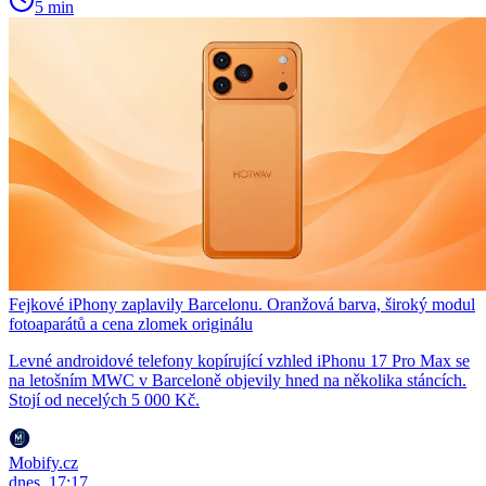
5 min
Fejkové iPhony zaplavily Barcelonu. Oranžová barva, široký modul
fotoaparátů a cena zlomek originálu
Levné androidové telefony kopírující vzhled iPhonu 17 Pro Max se
na letošním MWC v Barceloně objevily hned na několika stáncích.
Stojí od necelých 5 000 Kč.
Mobify.cz
dnes, 17:17