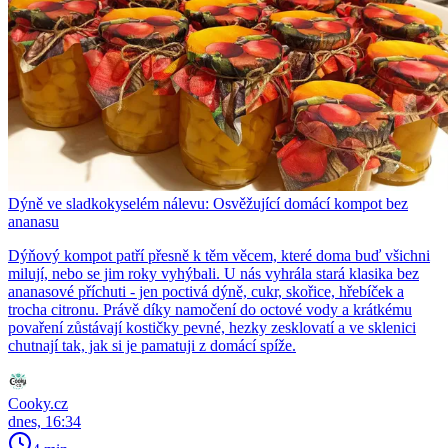
Dýně ve sladkokyselém nálevu: Osvěžující domácí kompot bez
ananasu
Dýňový kompot patří přesně k těm věcem, které doma buď všichni
milují, nebo se jim roky vyhýbali. U nás vyhrála stará klasika bez
ananasové příchuti - jen poctivá dýně, cukr, skořice, hřebíček a
trocha citronu. Právě díky namočení do octové vody a krátkému
povaření zůstávají kostičky pevné, hezky zesklovatí a ve sklenici
chutnají tak, jak si je pamatuji z domácí spíže.
Cooky.cz
dnes, 16:34