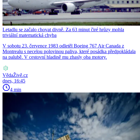
Letadlu se začalo chovat divně. Za 63 minut čiré hrůzy mohla
triviální matematická chyba
V sobotu 23. července 1983 odletěl Boeing 767 Air Canada z
Montrealu s necelou polovinou paliva, které posádka předpokládala
na palubě. V cestovní hladině mu zhasly oba motory.
VědaŽivě.cz
dnes, 16:45
4 min