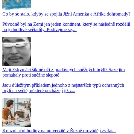
Co by se stalo, kdyby se spojila Jižní Amerika a Afrika dohromady?
Původně byl na Zemi jen jeden kontinent, který se následně rozdělil
na jednotlivé světadíly. Podívejme se,...
Mají Eskymáci šikmé oči z pradávných sněžných brýlí? Saze jim
pomáhaly proti sněžné slepotě
Jsou důležitým příkladem jednoho z nejstarších typů ochranných
brýlí na světě, některé pocházejí již z...
Konzultační hodiny na univerzitě v Řezně provádějí zvířata.