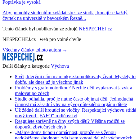
Poptávka je vysoká
Aby pomohly studentům zvládat stres ze studia, konají se každý
čtvrtek na univerzitě v bavorském Řezně...
Tento článek byl publikován ze zdrojů
NESPECHEJ.cz
NESPECHEJ.cz - web pro volné chvíle
Všechny články tohoto autora →
Další články z kategorie
Výchova
8 vět, kterými nám maminky zkomplikovaly život. Myslely to
dobře, ale dnes už je všechno jinak
Problémy s grafomotorikou? Nechte děti vyplazovat jazyk a
malovat po zdech
Studie odhalila, proč je nutné často objímat děti. Jednoduchá
činnost má zásadní vliv na vývoj důležitého orgánu dítěte
Už žádné další hroutící se vločky. Respektující výchovu střídá
nový trend „FAFO“ rodičovství
Reagujete správně na činy svých dětí? Většina rodičů se
dopouští zbytečných chyb
„Máme doma tichou domácnost, protože se s ženou
nedokážeme shodnout, zda jsem synovi dal pár výchovných