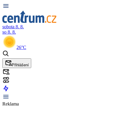
sobota 8. 8.
so 8. 8.
26°C
Přihlášení
Reklama