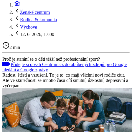
Ženské centrum
Rodina & komunita
Výchova
12. 6. 2026, 17:00
2 min
Proč je starání se o děti těžší než profesionální sport?
Přidejte si obsah Centrum.cz do oblíbených zdrojů pro Google
hledání a Google zprávy
Radost, štěstí a vzrušení. To je to, co mají všichni noví rodiče cítit.
Ale ve skutečnosti se mnoho času cítí smutní, úzkostní, depresivní a
vyčerpaní.