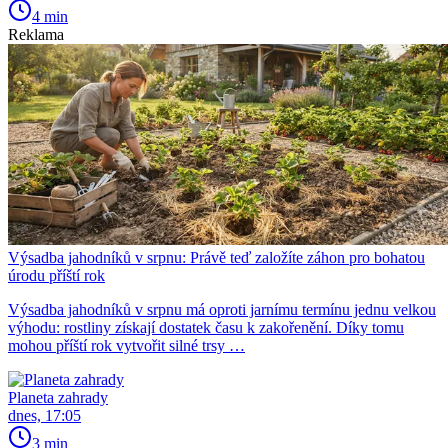
4 min
Reklama
Výsadba jahodníků v srpnu: Právě teď založíte záhon pro bohatou
úrodu příští rok
Výsadba jahodníků v srpnu má oproti jarnímu termínu jednu velkou
výhodu: rostliny získají dostatek času k zakořenění. Díky tomu
mohou příští rok vytvořit silné trsy …
Planeta zahrady
dnes, 17:05
3 min