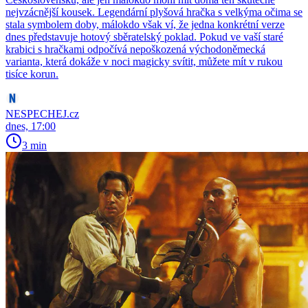
nejvzácnější kousek. Legendární plyšová hračka s velkýma očima se
stala symbolem doby, málokdo však ví, že jedna konkrétní verze
dnes představuje hotový sběratelský poklad. Pokud ve vaší staré
krabici s hračkami odpočívá nepoškozená východoněmecká
varianta, která dokáže v noci magicky svítit, můžete mít v rukou
tisíce korun.
NESPECHEJ.cz
dnes, 17:00
3 min