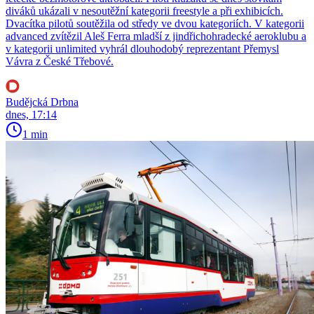
diváků ukázali v nesoutěžní kategorii freestyle a při exhibicích.
Dvacítka pilotů soutěžila od středy ve dvou kategoriích. V kategorii
advanced zvítězil Aleš Ferra mladší z jindřichohradecké aeroklubu a
v kategorii unlimited vyhrál dlouhodobý reprezentant Přemysl
Vávra z České Třebové.
Budějcká Drbna
dnes, 17:14
1 min