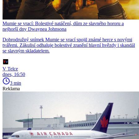
Mumie se vrací: Bolestivé natáčení, dům ze slavného hororu a
nejhorší dny Dwaynea Johnsona
Dobrodružný snímek Mumie se vrací spojil známé herce s novými
tvářemi. Zákulisí odhaluje bolestivé zranění hlavní hvězdy i skandál
se slavným skladatelem.
V Telce
dnes, 16:50
3 min
Reklama