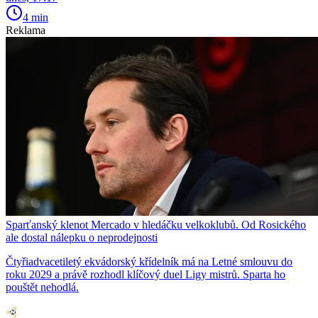
4 min
Reklama
Sparťanský klenot Mercado v hledáčku velkoklubů. Od Rosického
ale dostal nálepku o neprodejnosti
Čtyřiadvacetiletý ekvádorský křídelník má na Letné smlouvu do
roku 2029 a právě rozhodl klíčový duel Ligy mistrů. Sparta ho
pouštět nehodlá.