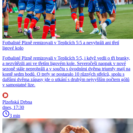
Fotbalisté Plzně remizovali v Teplicích 5:5 a nevyhráli ani třetí
ligové kolo
Fotbalisté Plzně remizovali v Teplicích 5:5, i když vedli o tři branky,
a nezvítězili ani ve třetím ligovém kole. Severočeši naopak v nové
sezoně stále neprohráli a v součtu s úvodními dvěma triumfy mají na
kontě sedm bodů. O trefy se postaralo 10 různých střelců, spolu s
dalšími dvěma zápasy jde o utkání s druhým nejvyšším počtem gólů
v samostatné lize.
Plzeňská Drbna
dnes, 17:30
3 min