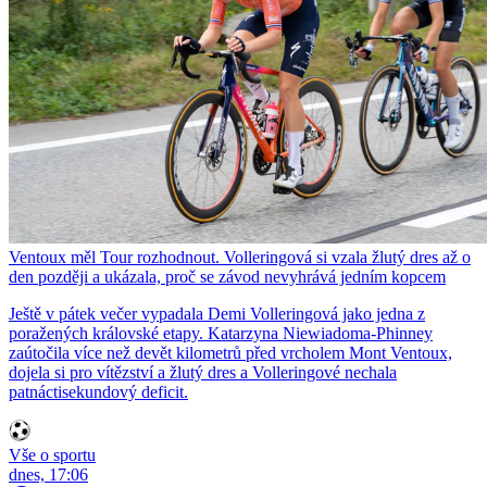
Ventoux měl Tour rozhodnout. Volleringová si vzala žlutý dres až o
den později a ukázala, proč se závod nevyhrává jedním kopcem
Ještě v pátek večer vypadala Demi Volleringová jako jedna z
poražených královské etapy. Katarzyna Niewiadoma-Phinney
zaútočila více než devět kilometrů před vrcholem Mont Ventoux,
dojela si pro vítězství a žlutý dres a Volleringové nechala
patnáctisekundový deficit.
Vše o sportu
dnes, 17:06