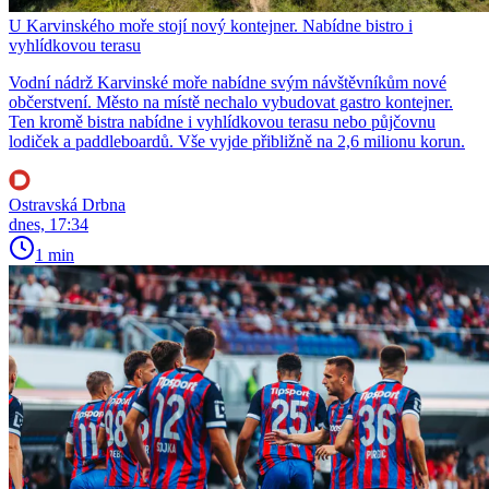
U Karvinského moře stojí nový kontejner. Nabídne bistro i
vyhlídkovou terasu
Vodní nádrž Karvinské moře nabídne svým návštěvníkům nové
občerstvení. Město na místě nechalo vybudovat gastro kontejner.
Ten kromě bistra nabídne i vyhlídkovou terasu nebo půjčovnu
lodiček a paddleboardů. Vše vyjde přibližně na 2,6 milionu korun.
Ostravská Drbna
dnes, 17:34
1 min