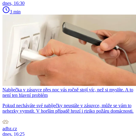
dnes, 16:30
3 min
Nabíječka v zásuvce přes noc vás ročně stojí víc, než si myslíte. A to
není ten hlavní problém
Pokud necháváte své nabíječky neustále v zásuvce, může se vám to
nehezky vymstít. V horším případě hrozí i riziko požáru domácnosti.
adbz.cz
dnes, 16:25