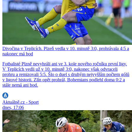
Divočina v Teplicích. Plzeň vedla v 10. minutě 3:0, prohrávala 4:5 a
nakonec má bod
Fotbalisté Plzně nevyhráli ani ve 3. kole nového ročníku první ligy.
V Teplicích vedli už v 10. minutě 3:0, nakonec však odvraceli
prohru a remizovali 5:5. Šlo o duel s druhým nejvyšším počtem gólů
v ligové historii. Zlín opět prohrál, Bohemians podlehl doma 0:2 a
stále nemá ani bod.
Aktuálně.cz - Sport
dnes, 17:06