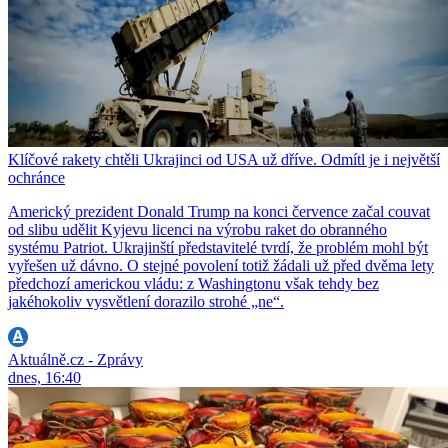
Klíčové rakety chtěli Ukrajinci od USA už dříve. Odmítl je i největší
ochránce
Americký prezident Donald Trump na konci července začal couvat
od slibu udělit Kyjevu licenci na výrobu raket do obranného
systému Patriot. Ukrajinští představitelé tvrdí, že problém mohl být
vyřešen už dávno. O stejné povolení totiž žádali už před dvěma lety
předchozí americkou vládu: z Washingtonu však tehdy bez
jakéhokoliv vysvětlení dorazilo strohé „ne“.
Aktuálně.cz - Zprávy
dnes, 16:40