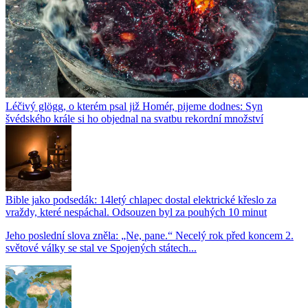
Léčivý glögg, o kterém psal již Homér, pijeme dodnes: Syn
švédského krále si ho objednal na svatbu rekordní množství
Bible jako podsedák: 14letý chlapec dostal elektrické křeslo za
vraždy, které nespáchal. Odsouzen byl za pouhých 10 minut
Jeho poslední slova zněla: „Ne, pane.“ Necelý rok před koncem 2.
světové války se stal ve Spojených státech...