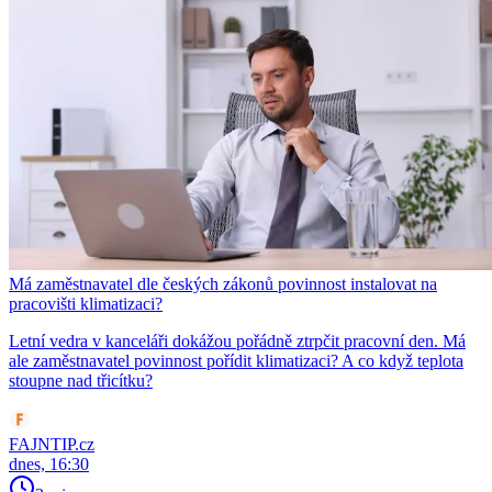
Má zaměstnavatel dle českých zákonů povinnost instalovat na
pracovišti klimatizaci?
Letní vedra v kanceláři dokážou pořádně ztrpčit pracovní den. Má
ale zaměstnavatel povinnost pořídit klimatizaci? A co když teplota
stoupne nad třicítku?
FAJNTIP.cz
dnes, 16:30