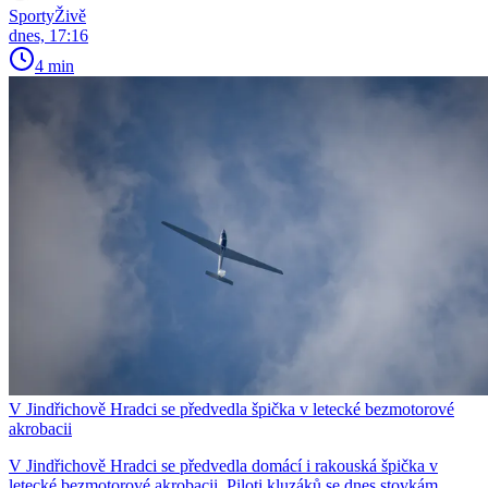
SportyŽivě
dnes, 17:16
4 min
V Jindřichově Hradci se předvedla špička v letecké bezmotorové
akrobacii
V Jindřichově Hradci se předvedla domácí i rakouská špička v
letecké bezmotorové akrobacii. Piloti kluzáků se dnes stovkám