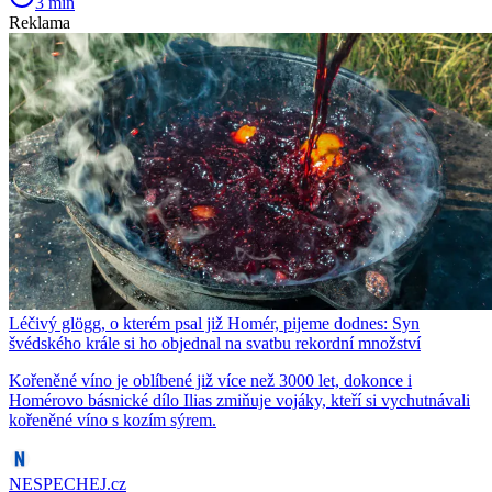
3 min
Reklama
Léčivý glögg, o kterém psal již Homér, pijeme dodnes: Syn
švédského krále si ho objednal na svatbu rekordní množství
Kořeněné víno je oblíbené již více než 3000 let, dokonce i
Homérovo básnické dílo Ilias zmiňuje vojáky, kteří si vychutnávali
kořeněné víno s kozím sýrem.
NESPECHEJ.cz