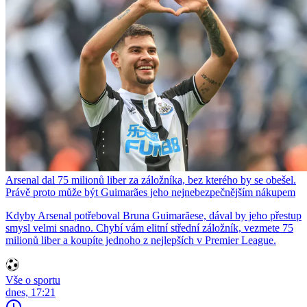
Arsenal dal 75 milionů liber za záložníka, bez kterého by se obešel.
Právě proto může být Guimarães jeho nejnebezpečnějším nákupem
Kdyby Arsenal potřeboval Bruna Guimarãese, dával by jeho přestup
smysl velmi snadno. Chybí vám elitní střední záložník, vezmete 75
milionů liber a koupíte jednoho z nejlepších v Premier League.
Vše o sportu
dnes, 17:21