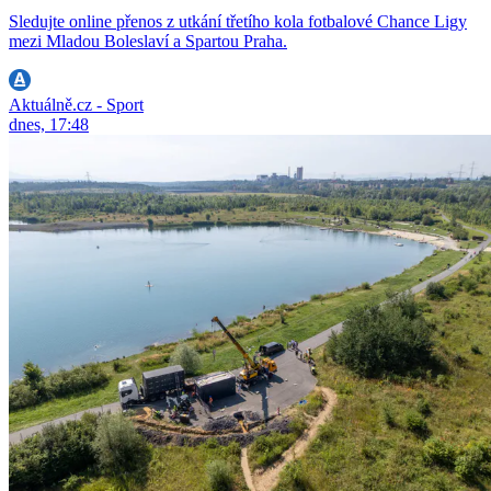
Sledujte online přenos z utkání třetího kola fotbalové Chance Ligy
mezi Mladou Boleslaví a Spartou Praha.
Aktuálně.cz - Sport
dnes, 17:48