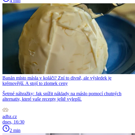
4 min
Banán místo másla v koláči? Zní to divně, ale výsledek je
krémovější. A stojí to zlomek ceny
Šetrné náhražky: Jak snížit náklady na máslo pomocí chutných
alternativ, které vaše recepty ještě vylepší.
adbz.cz
dnes, 16:30
2 min