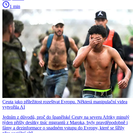
1 min
Ceuta jako příležitost rozeštvat Evropu. Některá manipulační videa
vytvořila AI
Jedním z důvodů, proč do španělské Ceuty na severu Afriky minulý
týden přišly desítky tisíc migrantů z Maroka, byly pravděpodobně i
fámy a dezinformace o snadném vstupu do Evropy, které se šířily