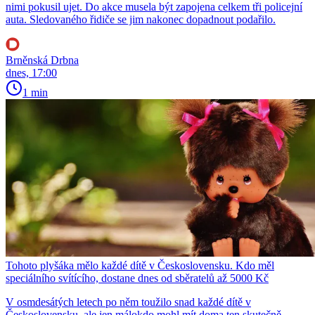
nimi pokusil ujet. Do akce musela být zapojena celkem tři policejní
auta. Sledovaného řidiče se jim nakonec dopadnout podařilo.
Brněnská Drbna
dnes, 17:00
1 min
Tohoto plyšáka mělo každé dítě v Československu. Kdo měl
speciálního svítícího, dostane dnes od sběratelů až 5000 Kč
V osmdesátých letech po něm toužilo snad každé dítě v
Československu, ale jen málokdo mohl mít doma ten skutečně