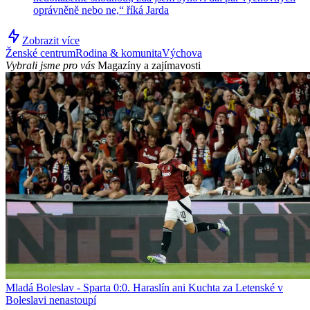
oprávněně nebo ne,“ říká Jarda
Zobrazit více
Ženské centrum
Rodina & komunita
Výchova
Vybrali jsme pro vás
Magazíny a zajímavosti
Mladá Boleslav - Sparta 0:0. Haraslín ani Kuchta za Letenské v
Boleslavi nenastoupí