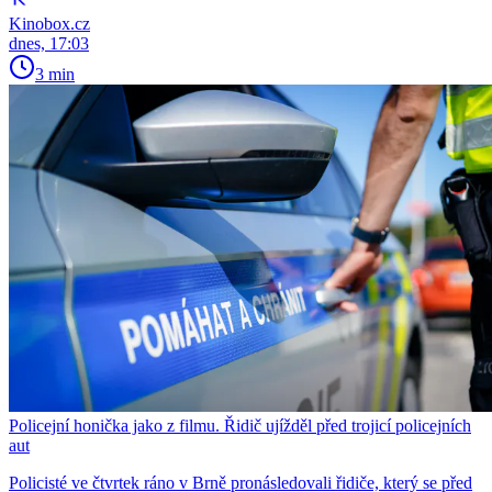
Kinobox.cz
dnes, 17:03
3 min
Policejní honička jako z filmu. Řidič ujížděl před trojicí policejních
aut
Policisté ve čtvrtek ráno v Brně pronásledovali řidiče, který se před