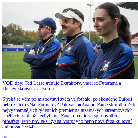
VOD tipy: Ted Lasso trénuje Extraktory, vrací se Futurama a
Disney zkouší svou Euforii
Stýská se vám po mistrovství světa ve fotbale, po skončené Euforii
nebo zlatém věku Futuramy? Pak vás možná potěšíme shrnutím těch
nejvýznamnějších týdenních premiér na tuzemských streamovacích
službách, v nichž nechybí úspěšná komedie ze sportovního
prostředí, retro novinka Ryana Murphyho nebo nová řada kultovní
animované sci-fi.