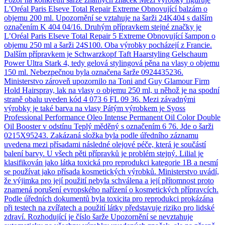
L’Oréal Paris Elseve Total Repair Extreme Obnovující balzám o
objemu 200 ml. Upozornění se vztahuje na šarži 24K404 s dalším
označením K 404 04/16. Druhým přípravkem stejné značky je
L’Oréal Paris Elseve Total Repair 5 Extreme Obnovující šampon o
objemu 250 ml a šarži 24S100. Oba výrobky pocházejí z Francie.
Dalším přípravkem je Schwarzkopf Taft Haarstyling Gelschaum
Power Ultra Stark 4, tedy gelová stylingová pěna na vlasy o objemu
150 ml. Nebezpečnou byla označena šarže 0924435236.
Ministerstvo zároveň upozornilo na Toni and Guy Glamour Firm
Hold Hairspray, lak na vlasy o objemu 250 ml, u něhož je na spodní
straně obalu uveden kód 4 073 6 FL 09 36. Mezi závadnými
výrobky je také barva na vlasy Pátým výrobkem je Syoss
Professional Performance Oleo Intense Permanent Oil Color Double
Oil Booster v odstínu Teplý měděný s označením 6 76. Jde o šarži
0215X95243. Zakázaná složka byla podle úředního záznamu
uvedena mezi přísadami následné olejové péče, která je součástí
balení barvy. U všech pěti přípravků je problém stejný. Lilial je
klasifikován jako látka toxická pro reprodukci kategorie 1B a nesmí
se používat jako přísada kosmetických výrobků. Ministerstvo uvádí,
že výjimka pro její použití nebyla schválena a její přítomnost proto
znamená porušení evropského nařízení o kosmetických přípravcích.
Podle úředních dokumentů byla toxicita pro reprodukci prokázána
při testech na zvířatech a použití látky představuje riziko pro lidské
zdraví. Rozhodující je číslo šarže Upozornění se nevztahuje