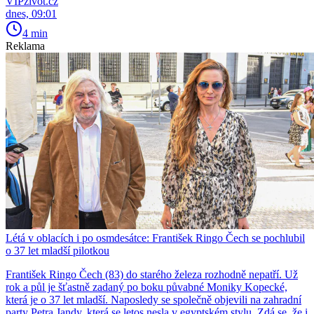
VIPživot.cz
dnes, 09:01
4 min
Reklama
Létá v oblacích i po osmdesátce: František Ringo Čech se pochlubil
o 37 let mladší pilotkou
František Ringo Čech (83) do starého železa rozhodně nepatří. Už
rok a půl je šťastně zadaný po boku půvabné Moniky Kopecké,
která je o 37 let mladší. Naposledy se společně objevili na zahradní
party Petra Jandy, která se letos nesla v egyptském stylu. Zdá se, že i