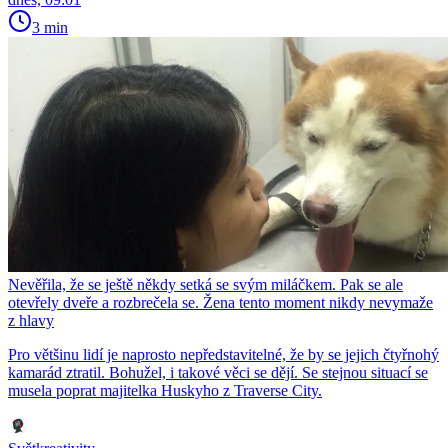
3 min
Nevěřila, že se ještě někdy setká se svým miláčkem. Pak se ale
otevřely dveře a rozbrečela se. Žena tento moment nikdy nevymaže
z hlavy
Pro většinu lidí je naprosto nepředstavitelné, že by se jejich čtyřnohý
kamarád ztratil. Bohužel, i takové věci se dějí. Se stejnou situací se
musela poprat majitelka Huskyho z Traverse City.