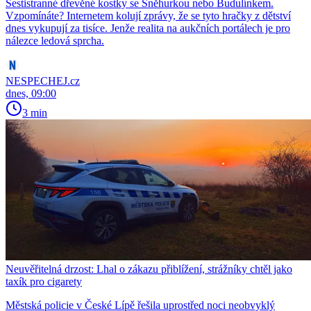
Šestistranné dřevěné kostky se Sněhurkou nebo Budulínkem.
Vzpomínáte? Internetem kolují zprávy, že se tyto hračky z dětství
dnes vykupují za tisíce. Jenže realita na aukčních portálech je pro
nálezce ledová sprcha.
NESPECHEJ.cz
dnes, 09:00
3 min
Neuvěřitelná drzost: Lhal o zákazu přiblížení, strážníky chtěl jako
taxík pro cigarety
Městská policie v České Lípě řešila uprostřed noci neobvyklý