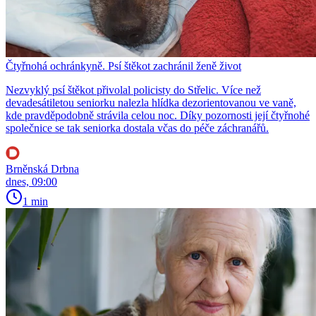
Čtyřnohá ochránkyně. Psí štěkot zachránil ženě život
Nezvyklý psí štěkot přivolal policisty do Střelic. Více než
devadesátiletou seniorku nalezla hlídka dezorientovanou ve vaně,
kde pravděpodobně strávila celou noc. Díky pozornosti její čtyřnohé
společnice se tak seniorka dostala včas do péče záchranářů.
Brněnská Drbna
dnes, 09:00
1 min