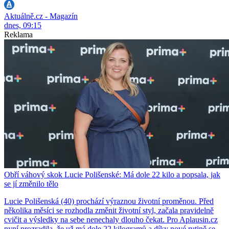
Aktuálně.cz - Magazín
dnes, 09:15
Reklama
Obří váhový skok Lucie Polišenské: Má dole 22 kilo a popsala, jak
se jí změnilo tělo
Lucie Polišenská (40) prochází výraznou životní proměnou. Před
několika měsíci se rozhodla změnit životní styl, začala pravidelně
cvičit a výsledky na sebe nenechaly dlouho čekat. Pro Aplausin.cz
nyní prozradila, že už má dole 22 kilogramů a díky nové rutině se