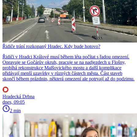
Řidiče trápí rozkopaný Hradec. Kdy bude hotovo?
Řidiči v Hradci Králové musí během léta počítat s řadou omezení.
Opravuje se Gočárův okruh, pracuje se na nadjezdech u Flošny,
probíhá rekonstrukce Malšovického mostu a další komplikace
přidávají menší uzavírky v různých částech města. Část staveb
skončí během prázdnin, některá omezení ale potrvají až do podzimu.
Hradecká Drbna
dnes, 09:05
2 min