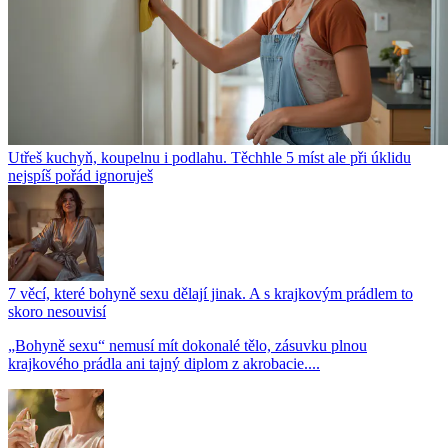
Utřeš kuchyň, koupelnu i podlahu. Těchhle 5 míst ale při úklidu
nejspíš pořád ignoruješ
7 věcí, které bohyně sexu dělají jinak. A s krajkovým prádlem to
skoro nesouvisí
„Bohyně sexu“ nemusí mít dokonalé tělo, zásuvku plnou
krajkového prádla ani tajný diplom z akrobacie....