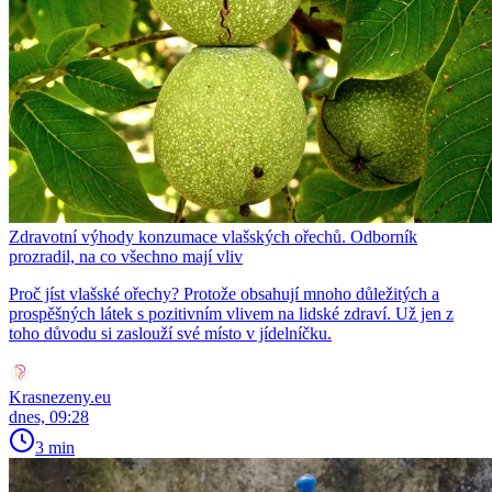
Zdravotní výhody konzumace vlašských ořechů. Odborník
prozradil, na co všechno mají vliv
Proč jíst vlašské ořechy? Protože obsahují mnoho důležitých a
prospěšných látek s pozitivním vlivem na lidské zdraví. Už jen z
toho důvodu si zaslouží své místo v jídelníčku.
Krasnezeny.eu
dnes, 09:28
3 min