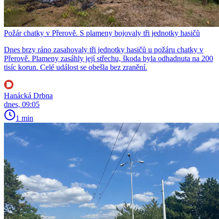
Požár chatky v Přerově. S plameny bojovaly tři jednotky hasičů
Dnes brzy ráno zasahovaly tři jednotky hasičů u požáru chatky v
Přerově. Plameny zasáhly její střechu, škoda byla odhadnuta na 200
tisíc korun. Celé událost se obešla bez zranění.
Hanácká Drbna
dnes, 09:05
1 min