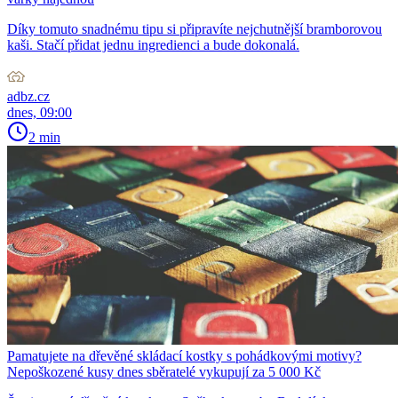
Díky tomuto snadnému tipu si připravíte nejchutnější bramborovou
kaši. Stačí přidat jednu ingredienci a bude dokonalá.
adbz.cz
dnes, 09:00
2 min
Pamatujete na dřevěné skládací kostky s pohádkovými motivy?
Nepoškozené kusy dnes sběratelé vykupují za 5 000 Kč