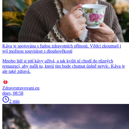
Káva je spojována s řadou zdravotních přínosů. Vědci zkoumají i
její možnou souvislost s dlouhověkostí
Mnoho lidí si pití kávy užívá, a tak kvůli ní chodí do různých
restaurací, aby našli tu, která jim bude chutnat úplně nejvíc. Káva je
ale také zdravá.
Zdravestravovani.eu
dnes, 08:58
2 min