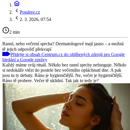
Poudree.cz
2. 3. 2026, 07:54
2 min
Ranní, nebo večerní sprcha? Dermatologové mají jasno – a možná
tě jejich odpověď překvapí
Přidejte si obsah Centrum.cz do oblíbených zdrojů pro Google
hledání a Google zprávy
Každý máme svůj rituál. Někdo bez ranní sprchy nefunguje. Někdo
si nedokáže vlézt do postele bez večerního opláchnutí dne. A pak
jsou tu ty debaty. Ráno je hygieničtější. Ne, večer je hygieničtější.
Ráno tě probere. Večer tě uklidní. Tak jak to tedy je?