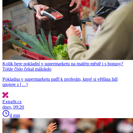
Kolik bere pokladní v supermarketu na malém městě i s bonusy?
Tohle číslo čekal málokdo
Pokladna v supermarketu patří k profesím, které si většina lidí
spojuje s […]
Extrafit.cz
dnes, 09:20
4 min