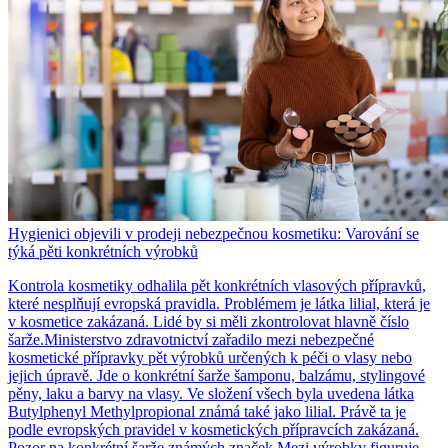
Hygienici objevili v prodeji nebezpečnou kosmetiku: Varování se
týká pěti konkrétních výrobků
Kontrola kosmetiky odhalila pět konkrétních vlasových přípravků,
které nesplňují evropská pravidla. Problémem je látka lilial, která je
v kosmetice zakázaná. Lidé by si měli zkontrolovat hlavně číslo
šarže.Ministerstvo zdravotnictví zařadilo mezi nebezpečné
kosmetické přípravky pět výrobků určených k péči o vlasy nebo
jejich úpravě. Jde o konkrétní šarže šamponu, balzámu, stylingové
pěny, laku a barvy na vlasy. Ve složení všech byla uvedena látka
Butylphenyl Methylpropional známá také jako lilial. Právě ta je
podle evropských pravidel v kosmetických přípravcích zakázaná.
Pozor na konkrétní šarže známých značek Mezi výrobky figuruje