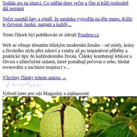
Spálila ses na slunci. Co udělat dnes večer a čím si kůži rozhodně
dál netrápit
Večer sundáš šaty a zjistíš, že ramínka vytvořila na těle mapu. Kůže
je červená, horká, napjatá a každý...
Tento článek byl publikován ze zdrojů
Poudree.cz
Web se věnuje tématům blízkým moderním ženám – od módy, krásy
a životního stylu přes zdraví a vztahy až po inspirativní příběhy a
praktické tipy do každodenního života. Články kombinují lehkost a
čtivost s užitečnými radami, které pomáhají pečovat o sebe, hledat
rovnováhu a nacházet inspiraci v...
Všechny články tohoto autora →
Vybrali jsme pro vás
Magazíny a zajímavosti