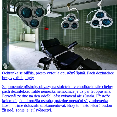
Ochranka se blížila, přesto vyfotila opuštěný špitál. Pach dezinfekce
brzy vystřídají byty
Zapomenuté přístroje, obvazy na stolcích a v chodbách stále citelný
pach dezinfekce. Tahle německá nemocnice je už pár let opuštěná.
Personál ze dne na den odešel, část vybavení ale zůstala. Přestože
kolem objektu kroužila ostraha, prázdné operační sály urbexerka
Lost in Time dokázala zdokumentovat. Brzy tu místo lékařů budou
žít lidé. Tohle je její svědectví.