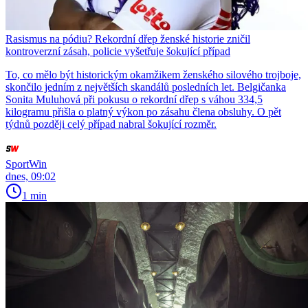
Rasismus na pódiu? Rekordní dřep ženské historie zničil
kontroverzní zásah, policie vyšetřuje šokující případ
To, co mělo být historickým okamžikem ženského silového trojboje,
skončilo jedním z největších skandálů posledních let. Belgičanka
Sonita Muluhová při pokusu o rekordní dřep s váhou 334,5
kilogramu přišla o platný výkon po zásahu člena obsluhy. O pět
týdnů později celý případ nabral šokující rozměr.
SportWin
dnes, 09:02
1 min