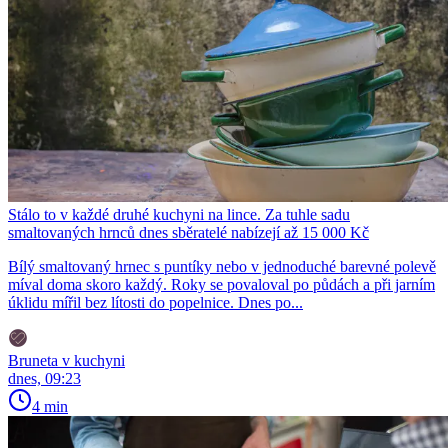
Stálo to v každé druhé kuchyni na lince. Za tuhle sadu
smaltovaných hrnců dnes sběratelé nabízejí až 15 000 Kč
Bílý smaltovaný hrnec s puntíky nebo v jednoduché barevné polevě
míval doma skoro každý. Roky se povaloval po půdách a při jarním
úklidu mířil bez lítosti do popelnice. Dnes po...
Bruneta v kuchyni
dnes, 09:23
4 min