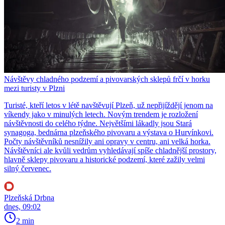
Návštěvy chladného podzemí a pivovarských sklepů frčí v horku
mezi turisty v Plzni
Turisté, kteří letos v létě navštěvují Plzeň, už nepřijíždějí jenom na
víkendy jako v minulých letech. Novým trendem je rozložení
návštěvnosti do celého týdne. Největšími lákadly jsou Stará
synagoga, bednárna plzeňského pivovaru a výstava o Hurvínkovi.
Počty návštěvníků nesnížily ani opravy v centru, ani velká horka.
Návštěvníci ale kvůli vedrům vyhledávají spíše chladnější prostory,
hlavně sklepy pivovaru a historické podzemí, které zažily velmi
silný červenec.
Plzeňská Drbna
dnes, 09:02
2 min