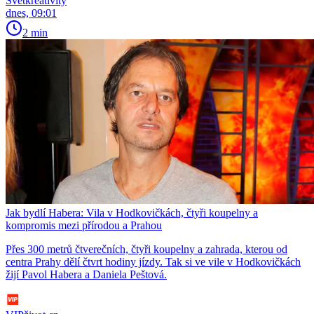
Světkreativity
dnes, 09:01
2 min
Jak bydlí Habera: Vila v Hodkovičkách, čtyři koupelny a
kompromis mezi přírodou a Prahou
Přes 300 metrů čtverečních, čtyři koupelny a zahrada, kterou od
centra Prahy dělí čtvrt hodiny jízdy. Tak si ve vile v Hodkovičkách
žijí Pavol Habera a Daniela Peštová.