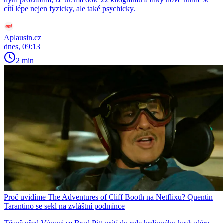
cítí lépe nejen fyzicky, ale také psychicky.
Aplausin.cz
dnes, 09:13
2 min
Proč uvidíme The Adventures of Cliff Booth na Netflixu? Quentin
Tarantino se sekl na zvláštní podmínce
Těsně před Vánoci se Brad Pitt vrátí do role hrdinného kaskadéra,