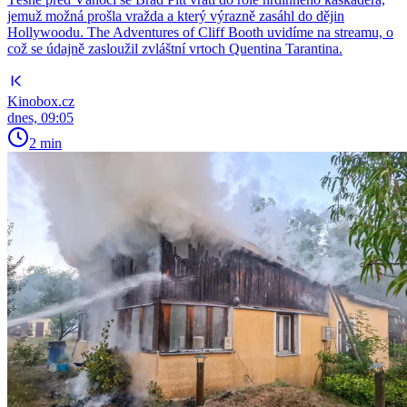
jemuž možná prošla vražda a který výrazně zasáhl do dějin
Hollywoodu. The Adventures of Cliff Booth uvidíme na streamu, o
což se údajně zasloužil zvláštní vrtoch Quentina Tarantina.
Kinobox.cz
dnes, 09:05
2 min