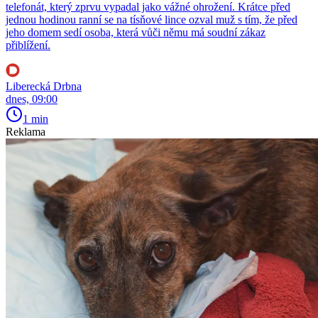
telefonát, který zprvu vypadal jako vážné ohrožení. Krátce před
jednou hodinou ranní se na tísňové lince ozval muž s tím, že před
jeho domem sedí osoba, která vůči němu má soudní zákaz
přiblížení.
Liberecká Drbna
dnes, 09:00
1 min
Reklama