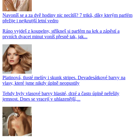
Navoníš se a za dvě hodiny nic necítíš? 7 triků, díky kterým parfém
přežije i nejkrutjší letní vedro
Ráno vyjdeš z koupelny, stříkneš si parfém na krk a zápěstí a
prvních dvacet minut voníš přesně tak, jak...
Platinová, tlusté melíry i skunk stripes. Devadesátkové barvy na
vlasy, které jsme nikdy úplně neopustily
Tehdy byly vlasové barvy hlasité, drzé a často úplně neřešily
jemnost. Dnes se vracejí v uhlazenější,...