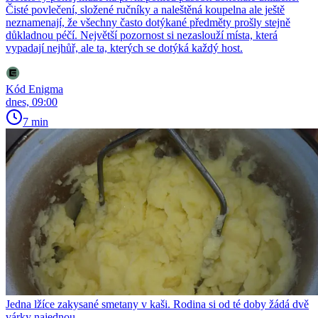
Čisté povlečení, složené ručníky a naleštěná koupelna ale ještě
neznamenají, že všechny často dotýkané předměty prošly stejně
důkladnou péčí. Největší pozornost si nezaslouží místa, která
vypadají nejhůř, ale ta, kterých se dotýká každý host.
Kód Enigma
dnes, 09:00
7 min
Jedna lžíce zakysané smetany v kaši. Rodina si od té doby žádá dvě
várky najednou