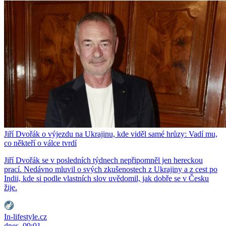
Jiří Dvořák o výjezdu na Ukrajinu, kde viděl samé hrůzy: Vadí mu,
co někteří o válce tvrdí
Jiří Dvořák se v posledních týdnech nepřipomněl jen hereckou
prací. Nedávno mluvil o svých zkušenostech z Ukrajiny a z cest po
Indii, kde si podle vlastních slov uvědomil, jak dobře se v Česku
žije.
In-lifestyle.cz
dnes, 09:01