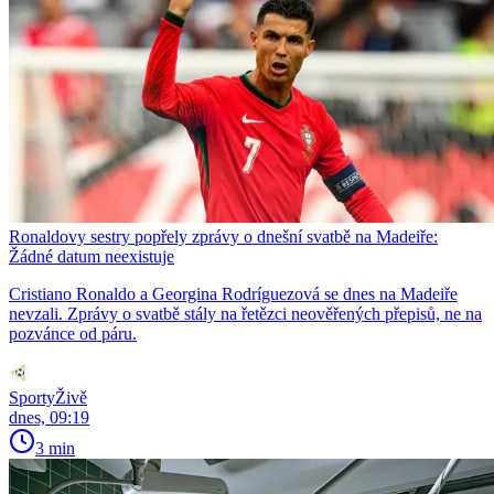
Ronaldovy sestry popřely zprávy o dnešní svatbě na Madeiře:
Žádné datum neexistuje
Cristiano Ronaldo a Georgina Rodríguezová se dnes na Madeiře
nevzali. Zprávy o svatbě stály na řetězci neověřených přepisů, ne na
pozvánce od páru.
SportyŽivě
dnes, 09:19
3 min