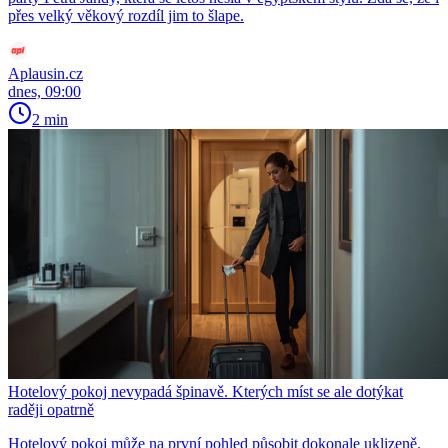
přes velký věkový rozdíl jim to šlape.
Aplausin.cz
dnes, 09:00
2 min
Hotelový pokoj nevypadá špinavě. Kterých míst se ale dotýkat
raději opatrně
Hotelový pokoj může na první pohled působit dokonale uklizeně.