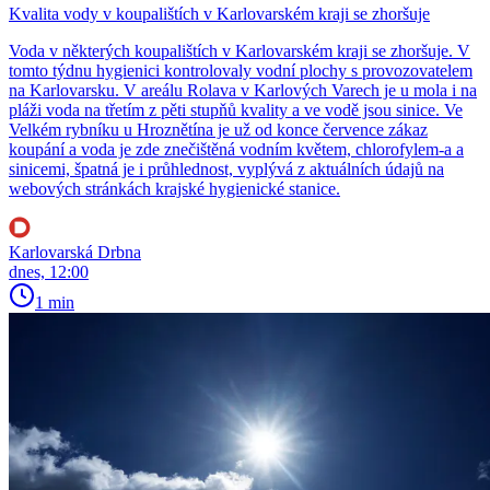
Kvalita vody v koupalištích v Karlovarském kraji se zhoršuje
Voda v některých koupalištích v Karlovarském kraji se zhoršuje. V
tomto týdnu hygienici kontrolovaly vodní plochy s provozovatelem
na Karlovarsku. V areálu Rolava v Karlových Varech je u mola i na
pláži voda na třetím z pěti stupňů kvality a ve vodě jsou sinice. Ve
Velkém rybníku u Hroznětína je už od konce července zákaz
koupání a voda je zde znečištěná vodním květem, chlorofylem-a a
sinicemi, špatná je i průhlednost, vyplývá z aktuálních údajů na
webových stránkách krajské hygienické stanice.
Karlovarská Drbna
dnes, 12:00
1 min