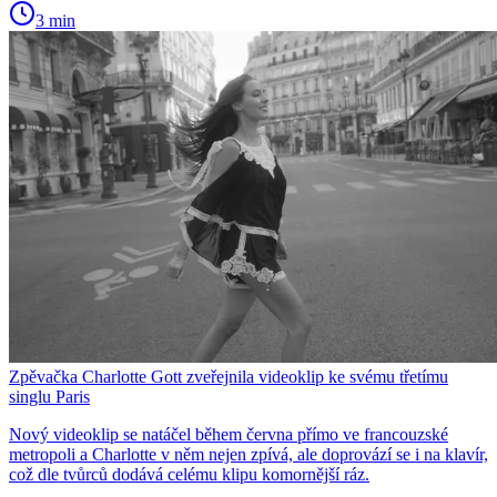
3 min
Zpěvačka Charlotte Gott zveřejnila videoklip ke svému třetímu
singlu Paris
Nový videoklip se natáčel během června přímo ve francouzské
metropoli a Charlotte v něm nejen zpívá, ale doprovází se i na klavír,
což dle tvůrců dodává celému klipu komornější ráz.