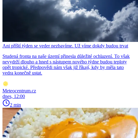
Ani příští týden se veder nezbavíme. Už víme dokdy budou trvat
Studená fronta na naše území přinesla důležité ochlazení. To však
nevydrží dlouho a hned s nástupem nového týdne budou teploty
opět tropické. Předpovědi nám však již říkají, kdy by měla tato
vedra konečně ustat.
Meteocentrum.cz
dnes, 12:00
2 min