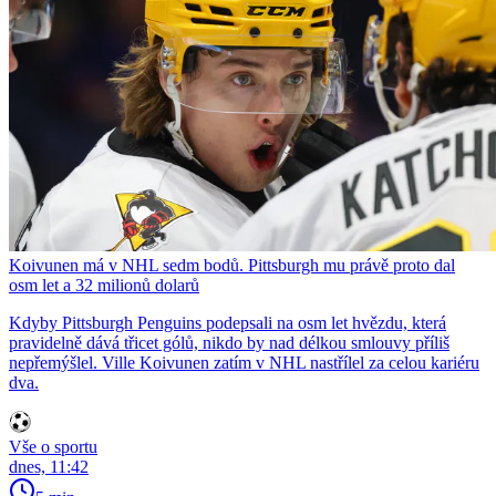
Koivunen má v NHL sedm bodů. Pittsburgh mu právě proto dal
osm let a 32 milionů dolarů
Kdyby Pittsburgh Penguins podepsali na osm let hvězdu, která
pravidelně dává třicet gólů, nikdo by nad délkou smlouvy příliš
nepřemýšlel. Ville Koivunen zatím v NHL nastřílel za celou kariéru
dva.
Vše o sportu
dnes, 11:42