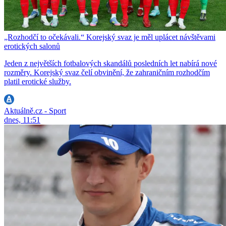
„Rozhodčí to očekávali.“ Korejský svaz je měl uplácet návštěvami
erotických salonů
Jeden z největších fotbalových skandálů posledních let nabírá nové
rozměry. Korejský svaz čelí obvinění, že zahraničním rozhodčím
platil erotické služby.
Aktuálně.cz - Sport
dnes, 11:51