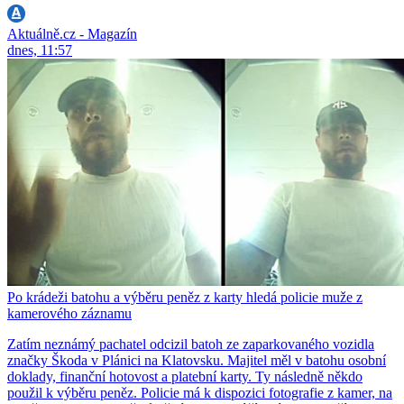
Aktuálně.cz - Magazín
dnes, 11:57
Po krádeži batohu a výběru peněz z karty hledá policie muže z
kamerového záznamu
Zatím neznámý pachatel odcizil batoh ze zaparkovaného vozidla
značky Škoda v Plánici na Klatovsku. Majitel měl v batohu osobní
doklady, finanční hotovost a platební karty. Ty následně někdo
použil k výběru peněz. Policie má k dispozici fotografie z kamer, na