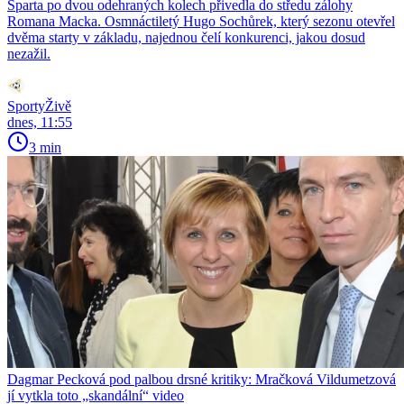
Sparta po dvou odehraných kolech přivedla do středu zálohy
Romana Macka. Osmnáctiletý Hugo Sochůrek, který sezonu otevřel
dvěma starty v základu, najednou čelí konkurenci, jakou dosud
nezažil.
SportyŽivě
dnes, 11:55
3 min
Dagmar Pecková pod palbou drsné kritiky: Mračková Vildumetzová
jí vytkla toto „skandální“ video