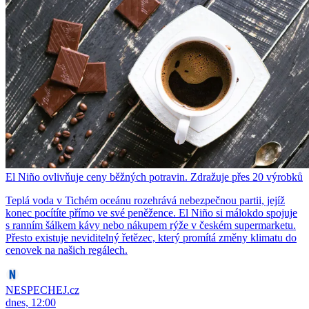
El Niño ovlivňuje ceny běžných potravin. Zdražuje přes 20 výrobků
Teplá voda v Tichém oceánu rozehrává nebezpečnou partii, jejíž
konec pocítíte přímo ve své peněžence. El Niño si málokdo spojuje
s ranním šálkem kávy nebo nákupem rýže v českém supermarketu.
Přesto existuje neviditelný řetězec, který promítá změny klimatu do
cenovek na našich regálech.
NESPECHEJ.cz
dnes, 12:00