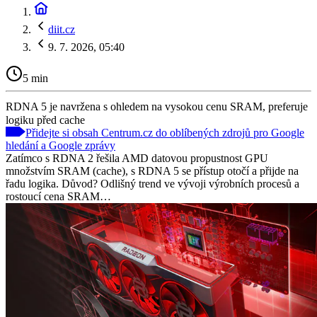
diit.cz
9. 7. 2026, 05:40
5 min
RDNA 5 je navržena s ohledem na vysokou cenu SRAM, preferuje
logiku před cache
Přidejte si obsah Centrum.cz do oblíbených zdrojů pro Google
hledání a Google zprávy
Zatímco s RDNA 2 řešila AMD datovou propustnost GPU
množstvím SRAM (cache), s RDNA 5 se přístup otočí a přijde na
řadu logika. Důvod? Odlišný trend ve vývoji výrobních procesů a
rostoucí cena SRAM…