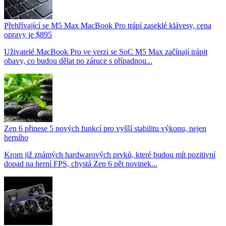
Přehřívající se M5 Max MacBook Pro trápí zaseklé klávesy, cena
opravy je $895
Uživatelé MacBook Pro ve verzi se SoC M5 Max začínají trápit
obavy, co budou dělat po záruce s případnou...
Zen 6 přinese 5 nových funkcí pro vyšší stabilitu výkonu, nejen
herního
Krom již známých hardwarových prvků, které budou mít pozitivní
dopad na herní FPS, chystá Zen 6 pět novinek...