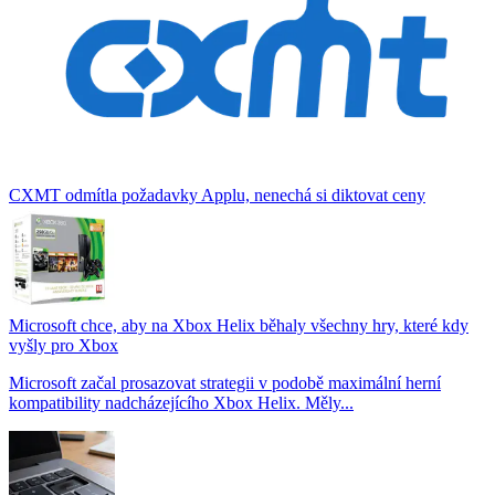
CXMT odmítla požadavky Applu, nenechá si diktovat ceny
Microsoft chce, aby na Xbox Helix běhaly všechny hry, které kdy
vyšly pro Xbox
Microsoft začal prosazovat strategii v podobě maximální herní
kompatibility nadcházejícího Xbox Helix. Měly...