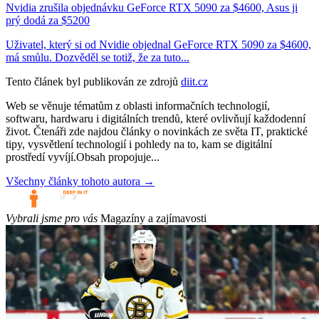
Nvidia zrušila objednávku GeForce RTX 5090 za $4600, Asus ji
prý dodá za $5200
Uživatel, který si od Nvidie objednal GeForce RTX 5090 za $4600,
má smůlu. Dozvěděl se totiž, že za tuto...
Tento článek byl publikován ze zdrojů
diit.cz
Web se věnuje tématům z oblasti informačních technologií,
softwaru, hardwaru i digitálních trendů, které ovlivňují každodenní
život. Čtenáři zde najdou články o novinkách ze světa IT, praktické
tipy, vysvětlení technologií i pohledy na to, kam se digitální
prostředí vyvíjí.Obsah propojuje...
Všechny články tohoto autora →
Vybrali jsme pro vás
Magazíny a zajímavosti