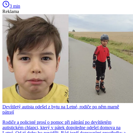
3 min
Reklama
Devítiletý autista odešel z bytu na Letné, rodiče po něm marně
pátrají
Rodiče a policisté prosí o pomoc při pátrání po devítiletém
autistickém chlapci, který v pátek dopoledne odešel domova na
Letné. Od té doby ho neviděli. Rád jezdí dopravními prostředky a