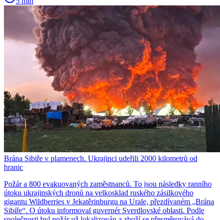
5 min
Brána Sibiře v plamenech. Ukrajinci udeřili 2000 kilometrů od
hranic
Požár a 800 evakuovaných zaměstnanců. To jsou následky ranního
útoku ukrajinských dronů na velkosklad ruského zásilkového
gigantu Wildberries v Jekatěrinburgu na Urale, přezdívaném „Brána
Sibiře“. O útoku informoval guvernér Sverdlovské oblasti. Podle
společnosti byl požár už lokalizován a zboží se přesměrovává do