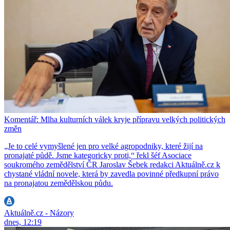
Komentář: Mlha kulturních válek kryje přípravu velkých politických
změn
„Je to celé vymyšlené jen pro velké agropodniky, které žijí na
pronajaté půdě. Jsme kategoricky proti,“ řekl šéf Asociace
soukromého zemědělství ČR Jaroslav Šebek redakci Aktuálně.cz k
chystané vládní novele, která by zavedla povinné předkupní právo
na pronajatou zemědělskou půdu.
Aktuálně.cz - Názory
dnes, 12:19