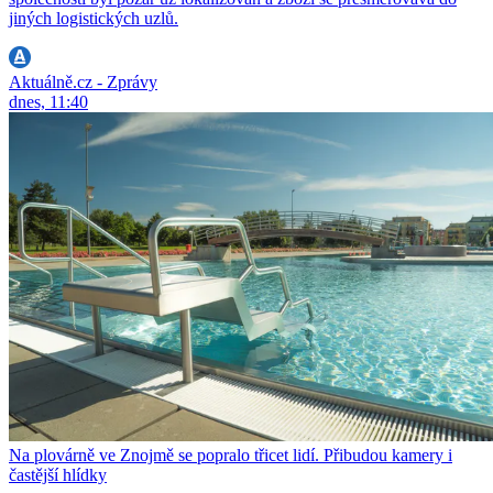
jiných logistických uzlů.
Aktuálně.cz - Zprávy
dnes, 11:40
Na plovárně ve Znojmě se popralo třicet lidí. Přibudou kamery i
častější hlídky