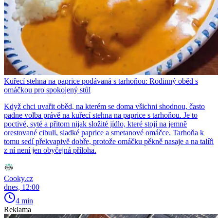
Kuřecí stehna na paprice podávaná s tarhoňou: Rodinný oběd s
omáčkou pro spokojený stůl
Když chci uvařit oběd, na kterém se doma všichni shodnou, často
padne volba právě na kuřecí stehna na paprice s tarhoňou. Je to
poctivé, syté a přitom nijak složité jídlo, které stojí na jemně
orestované cibuli, sladké paprice a smetanové omáčce. Tarhoňa k
tomu sedí překvapivě dobře, protože omáčku pěkně nasaje a na talíři
z ní není jen obyčejná příloha.
Cooky.cz
dnes, 12:00
4 min
Reklama