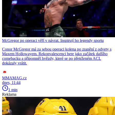
McGregor po operaci věří v návrat. Inspirují ho legendy sportu
Conor McGregor má za sebou operaci kolena po zranění z odvety s
Maxem Hollowayem. Rekonvalescenci bere jako začátek dalšího
comebacku a připomněl hvězdy, které se po přetrženém ACL
dokázaly vrátit.
MMAMAG.cz
dnes, 11:44
1 min
Reklama