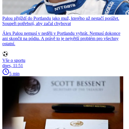
Palou přijíždí do Portlandu jako muž, kterého už nestačí porážet.
Soupeři potřebují, aby začal chybovat
Álex Palou nemusí v neděli v Portlandu vyhrát. Nemusí dokonce
ani skončit na pódiu. A právě to je největší problém pro všechny
ostatní.
Vše o sportu
dnes, 11:51
5 min