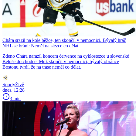
Chára srazil na kole běžce, ten skončil v nemocnici. Bývalý hráč
NHL se brání: Neměl na stezce co dělat
Zdeno Chára narazil koncem července na cyklostezce u slovenské
Beluše do chodce. Muž skončil v nemocnici, bývalý obránce
Bostonu tvrdí, že na trase neměl co dělat.
SportyŽivě
dnes, 12:28
3 min