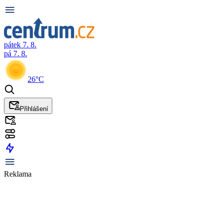
pátek 7. 8.
pá 7. 8.
26°C
Přihlášení
Reklama