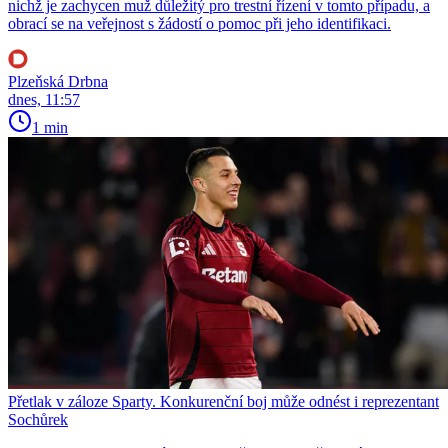
nichž je zachycen muž důležitý pro trestní řízení v tomto případu, a
obrací se na veřejnost s žádostí o pomoc při jeho identifikaci.
Plzeňská Drbna
dnes, 11:57
1 min
Přetlak v záloze Sparty. Konkurenční boj může odnést i reprezentant
Sochůrek