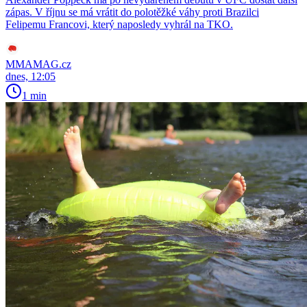
zápas. V říjnu se má vrátit do polotěžké váhy proti Brazilci
Felipemu Francovi, který naposledy vyhrál na TKO.
MMAMAG.cz
dnes, 12:05
1 min