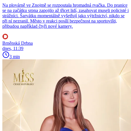
Na plovárně ve Znojmě se rozpoutala hromadná rvačka. Do pranice
se na začátku srpna zapojilo až třicet lidí, zasahovat museli policisté i
strážníci. Šarvátku momentálně vyšetřují jako výtržnictví, nikdo se
při ní nezranil. Město v reakci posílí bezpečnost na sportovišti,
přibudou například čtyři nové kamery.
Brněnská Drbna
dnes, 11:39
3 min