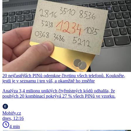
20 nejčastějších PINů odemkne čtvrtinu všech telefonů. Koukněte,
jestli je v seznamu i ten váš, a okamžitě ho změňte
Analýza 3,4 milionu uniklých čtyřmístných kódů odhalila, že
pouhých 20 kombinací pokrývá 27 % všech PINů ve vzorku.
Mobify.cz
dnes, 12:16
4 min