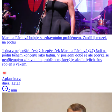
Martina Pártlová bojuje se zdravotním problémem. Zradil ji mozek
na pódiu
Jedna z nejlepších českých zpěvaček Martina Pártlová (47) řádí na
pódiu během koncertu jako tajfun. V poslední době se ale potýká se
nepříjemným zdravotním problémem, který je ale dle jejích slov
spojen s věkem.
Aplausin.cz
dnes, 12:23
2 min