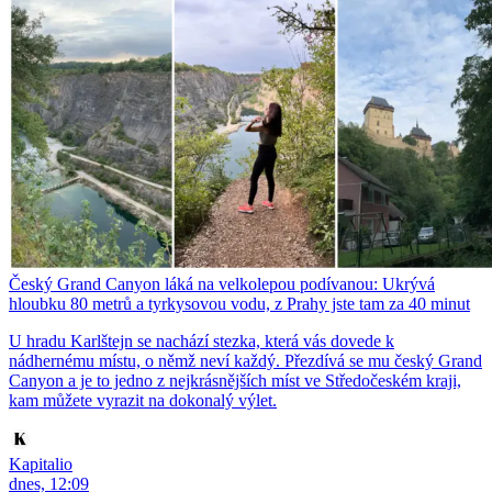
Český Grand Canyon láká na velkolepou podívanou: Ukrývá
hloubku 80 metrů a tyrkysovou vodu, z Prahy jste tam za 40 minut
U hradu Karlštejn se nachází stezka, která vás dovede k
nádhernému místu, o němž neví každý. Přezdívá se mu český Grand
Canyon a je to jedno z nejkrásnějších míst ve Středočeském kraji,
kam můžete vyrazit na dokonalý výlet.
Kapitalio
dnes, 12:09