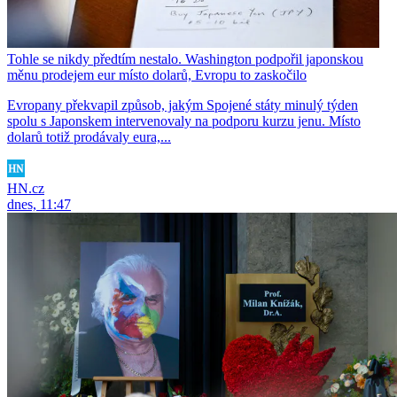
Tohle se nikdy předtím nestalo. Washington podpořil japonskou
měnu prodejem eur místo dolarů, Evropu to zaskočilo
Evropany překvapil způsob, jakým Spojené státy minulý týden
spolu s Japonskem intervenovaly na podporu kurzu jenu. Místo
dolarů totiž prodávaly eura,...
HN.cz
dnes, 11:47