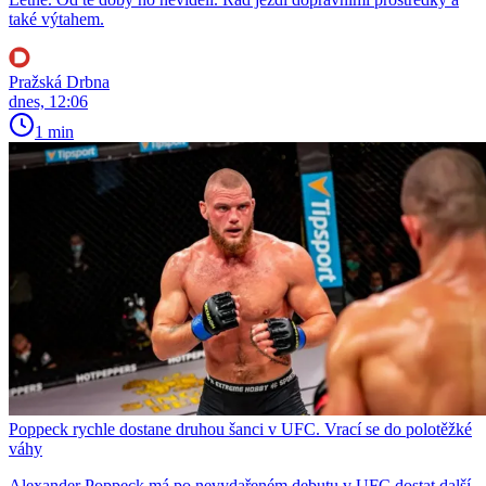
také výtahem.
Pražská Drbna
dnes, 12:06
1 min
Poppeck rychle dostane druhou šanci v UFC. Vrací se do polotěžké
váhy
Alexander Poppeck má po nevydařeném debutu v UFC dostat další