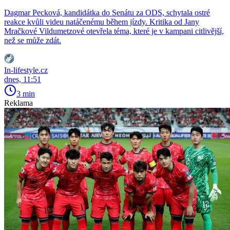
Dagmar Pecková, kandidátka do Senátu za ODS, schytala ostré
reakce kvůli videu natáčenému během jízdy. Kritika od Jany
Mračkové Vildumetzové otevřela téma, které je v kampani citlivější,
než se může zdát.
In-lifestyle.cz
dnes, 11:51
3 min
Reklama