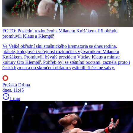
FOTO: Poslední rozloučení s Milanem Knížákem. Při obřadu
promluvili Klaus a Klempíř
Ve Velké obřadní síni strašnického krematoria se dnes rodina,
přátelé, kolegové i veřejnost rozloučili s výtvarníkem Milanem
Knížákem. Promluvili bývalý prezident Václav Klaus a ministr
kultury Oto Klempíř. Pohřeb byl se státními poctami, zazněla proto i
česká hymna a po skončení obřadu vystřelili tři čestné salvy.
Pražská Drbna
dnes, 11:45
1 min