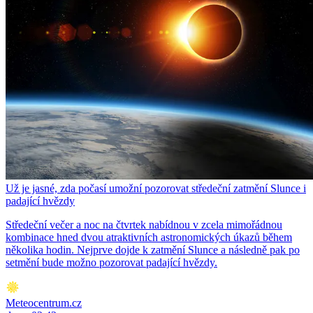
Už je jasné, zda počasí umožní pozorovat středeční zatmění Slunce i
padající hvězdy
Středeční večer a noc na čtvrtek nabídnou v zcela mimořádnou
kombinace hned dvou atraktivních astronomických úkazů během
několika hodin. Nejprve dojde k zatmění Slunce a následně pak po
setmění bude možno pozorovat padající hvězdy.
Meteocentrum.cz