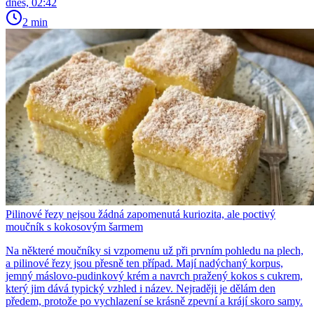
dnes, 02:42
2 min
Pilinové řezy nejsou žádná zapomenutá kuriozita, ale poctivý
moučník s kokosovým šarmem
Na některé moučníky si vzpomenu už při prvním pohledu na plech,
a pilinové řezy jsou přesně ten případ. Mají nadýchaný korpus,
jemný máslovo-pudinkový krém a navrch pražený kokos s cukrem,
který jim dává typický vzhled i název. Nejraději je dělám den
předem, protože po vychlazení se krásně zpevní a krájí skoro samy.