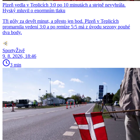
Plzeň vedla v Teplicích 3:0 po 10 minutách a stejně nevyhrála.
Hyský mluvil o enormním tlaku
Tři góly za devět minut, a přesto jen bod. Plzeň v Teplicích
promarnila vedení 3:0 a po remíze 5:5 má z úvodu sezony pouhé
dva body.
SportyŽivě
9. 8. 2026, 18:46
3 min