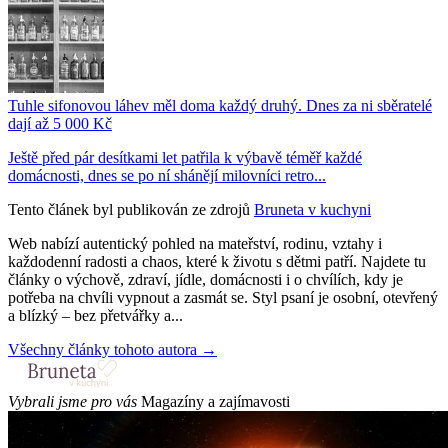
Tuhle sifonovou láhev měl doma každý druhý. Dnes za ni sběratelé
dají až 5 000 Kč
Ještě před pár desítkami let patřila k výbavě téměř každé
domácnosti, dnes se po ní shánějí milovníci retro...
Tento článek byl publikován ze zdrojů
Bruneta v kuchyni
Web nabízí autentický pohled na mateřství, rodinu, vztahy i
každodenní radosti a chaos, které k životu s dětmi patří. Najdete tu
články o výchově, zdraví, jídle, domácnosti i o chvílích, kdy je
potřeba na chvíli vypnout a zasmát se. Styl psaní je osobní, otevřený
a blízký – bez přetvářky a...
Všechny články tohoto autora →
Vybrali jsme pro vás
Magazíny a zajímavosti