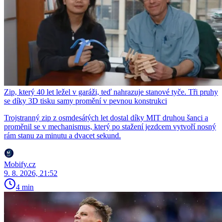
Zip, který 40 let ležel v garáži, teď nahrazuje stanové tyče. Tři pruhy
se díky 3D tisku samy promění v pevnou konstrukci
Trojstranný zip z osmdesátých let dostal díky MIT druhou šanci a
proměnil se v mechanismus, který po stažení jezdcem vytvoří nosný
rám stanu za minutu a dvacet sekund.
Mobify.cz
9. 8. 2026, 21:52
4 min