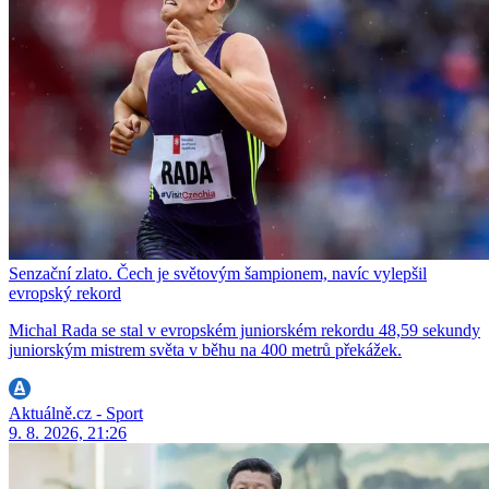
Senzační zlato. Čech je světovým šampionem, navíc vylepšil
evropský rekord
Michal Rada se stal v evropském juniorském rekordu 48,59 sekundy
juniorským mistrem světa v běhu na 400 metrů překážek.
Aktuálně.cz - Sport
9. 8. 2026, 21:26