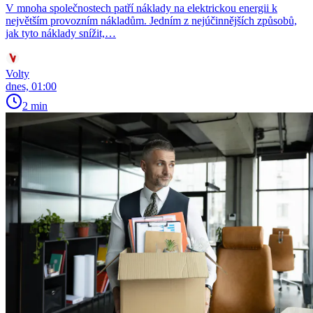
V mnoha společnostech patří náklady na elektrickou energii k
největším provozním nákladům. Jedním z nejúčinnějších způsobů,
jak tyto náklady snížit,…
Volty
dnes, 01:00
2 min