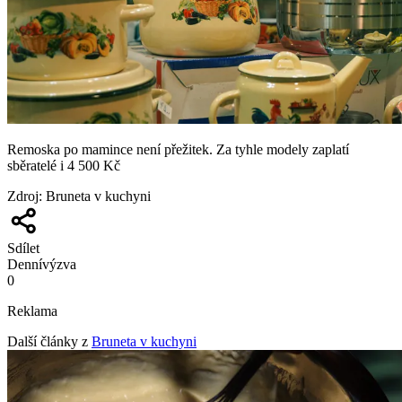
Remoska po mamince není přežitek. Za tyhle modely zaplatí
sběratelé i 4 500 Kč
Zdroj
:
Bruneta v kuchyni
Sdílet
Denní
výzva
0
Reklama
Další články z
Bruneta v kuchyni