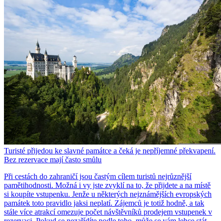
Turisté přijedou ke slavné památce a čeká je nepříjemné překvapení.
Bez rezervace mají často smůlu
Při cestách do zahraničí jsou častým cílem turistů nejrůznější
pamětihodnosti. Možná i vy jste zvyklí na to, že přijdete a na místě
si koupíte vstupenku. Jenže u některých nejznámějších evropských
památek toto pravidlo jaksi neplatí. Zájemců je totiž hodně, a tak
stále více atrakcí omezuje počet návštěvníků prodejem vstupenek v
rezervaci. Pokud se nezařídíte podle toho, může se vám lehce stát,