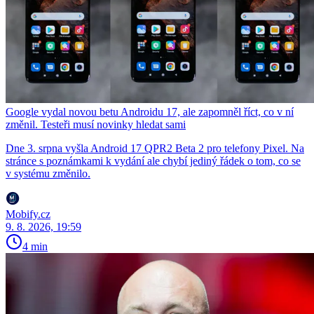
Google vydal novou betu Androidu 17, ale zapomněl říct, co v ní
změnil. Testeři musí novinky hledat sami
Dne 3. srpna vyšla Android 17 QPR2 Beta 2 pro telefony Pixel. Na
stránce s poznámkami k vydání ale chybí jediný řádek o tom, co se
v systému změnilo.
Mobify.cz
9. 8. 2026, 19:59
4 min