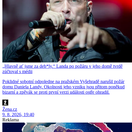
„Hlavně ať jsme za deb*ly.“ Landa po požáru v jeho domě tvrdě
zúčtoval s médii
Poklidné sobotní odpoledne na pražském Vyšehradě narušil požár
domu Daniela Landy. Okolnosti jeho vzniku jsou přitom poněkud
bizarní a zpěvák se proti první verzi události ostře ohradil.
Žena.cz
9. 8. 2026, 19:40
Reklama