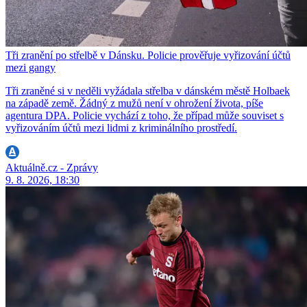
Tři zranění po střelbě v Dánsku. Policie prověřuje vyřizování účtů
mezi gangy
Tři zraněné si v neděli vyžádala střelba v dánském městě Holbaek
na západě země. Žádný z mužů není v ohrožení života, píše
agentura DPA. Policie vychází z toho, že případ může souviset s
vyřizováním účtů mezi lidmi z kriminálního prostředí.
Aktuálně.cz - Zprávy
9. 8. 2026, 18:30