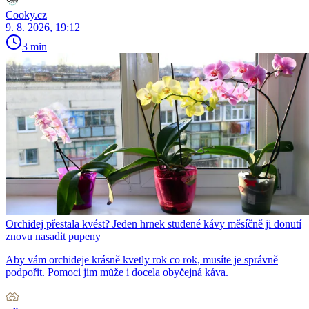
Cooky.cz
9. 8. 2026, 19:12
3 min
Orchidej přestala kvést? Jeden hrnek studené kávy měsíčně ji donutí
znovu nasadit pupeny
Aby vám orchideje krásně kvetly rok co rok, musíte je správně
podpořit. Pomoci jim může i docela obyčejná káva.