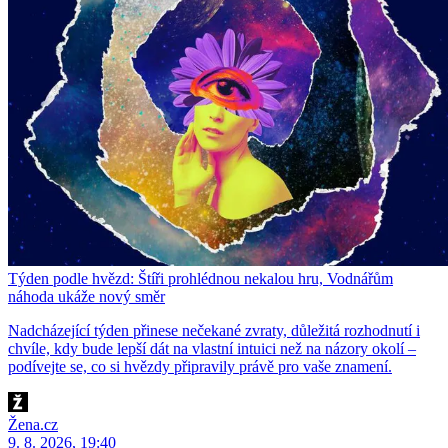
Týden podle hvězd: Štíři prohlédnou nekalou hru, Vodnářům
náhoda ukáže nový směr
Nadcházející týden přinese nečekané zvraty, důležitá rozhodnutí i
chvíle, kdy bude lepší dát na vlastní intuici než na názory okolí –
podívejte se, co si hvězdy připravily právě pro vaše znamení.
Žena.cz
9. 8. 2026, 19:40