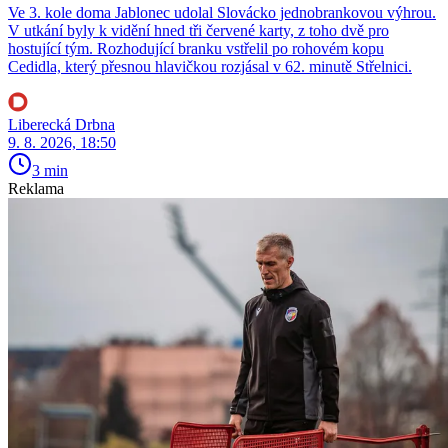
Ve 3. kole doma Jablonec udolal Slovácko jednobrankovou výhrou.
V utkání byly k vidění hned tři červené karty, z toho dvě pro
hostující tým. Rozhodující branku vstřelil po rohovém kopu
Cedidla, který přesnou hlavičkou rozjásal v 62. minutě Střelnici.
Liberecká Drbna
9. 8. 2026, 18:50
3 min
Reklama