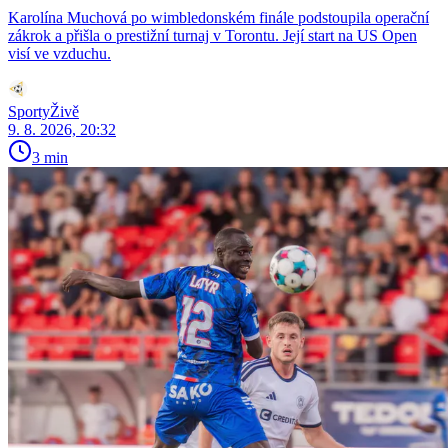
Karolína Muchová po wimbledonském finále podstoupila operační
zákrok a přišla o prestižní turnaj v Torontu. Její start na US Open
visí ve vzduchu.
SportyŽivě
9. 8. 2026, 20:32
3 min