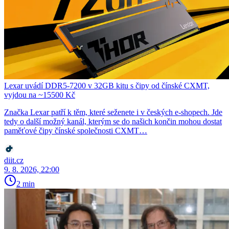
Lexar uvádí DDR5-7200 v 32GB kitu s čipy od čínské CXMT,
vyjdou na ~15500 Kč
Značka Lexar patří k těm, které seženete i v českých e-shopech. Jde
tedy o další možný kanál, kterým se do našich končin mohou dostat
paměťové čipy čínské společnosti CXMT…
diit.cz
9. 8. 2026, 22:00
2 min