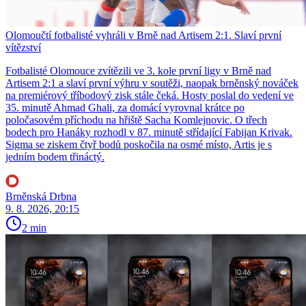
Olomoučtí fotbalisté vyhráli v Brně nad Artisem 2:1. Slaví první
vítězství
Fotbalisté Olomouce zvítězili ve 3. kole první ligy v Brně nad
Artisem 2:1 a slaví první výhru v soutěži, naopak brněnský nováček
na premiérový tříbodový zisk stále čeká. Hosty poslal do vedení ve
35. minutě Ahmad Ghali, za domácí vyrovnal krátce po
poločasovém příchodu na hřiště Sacha Komlejnovic. O třech
bodech pro Hanáky rozhodl v 87. minutě střídající Fabijan Krivak.
Sigma se ziskem čtyř bodů poskočila na osmé místo, Artis je s
jedním bodem třináctý.
Brněnská Drbna
9. 8. 2026, 20:15
2 min