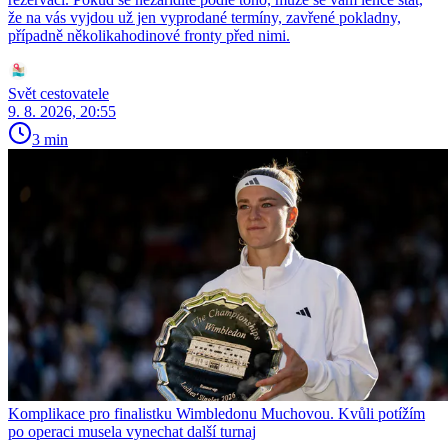
že na vás vyjdou už jen vyprodané termíny, zavřené pokladny,
případně několikahodinové fronty před nimi.
Svět cestovatele
9. 8. 2026, 20:55
3 min
Komplikace pro finalistku Wimbledonu Muchovou. Kvůli potížím
po operaci musela vynechat další turnaj