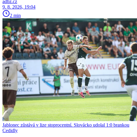
adbz.cz
9. 8. 2026, 19:04
2 min
Jablonec zůstává v lize stoprocentní. Slovácko udolal 1:0 brankou
Cedidly