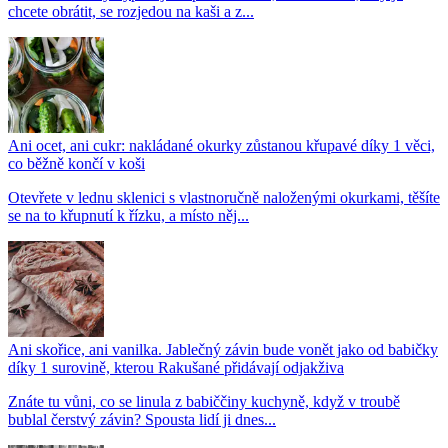
chcete obrátit, se rozjedou na kaši a z...
Ani ocet, ani cukr: nakládané okurky zůstanou křupavé díky 1 věci,
co běžně končí v koši
Otevřete v lednu sklenici s vlastnoručně naloženými okurkami, těšíte
se na to křupnutí k řízku, a místo něj...
Ani skořice, ani vanilka. Jablečný závin bude vonět jako od babičky
díky 1 surovině, kterou Rakušané přidávají odjakživa
Znáte tu vůni, co se linula z babiččiny kuchyně, když v troubě
bublal čerstvý závin? Spousta lidí ji dnes...