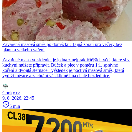
Zavařená masová směs po domácku: Tajná zbraň pro večery bez
plánu a velkého vaření
Zavařené maso ve sklenici je jedna z nejpraktičtějších věcí, které si v
kuchyni můžete připravit. Bůček a plec v poměru 1:1, správné
koření a dvojitá sterilace - výsledek je poctivá masová směs, která
vydrží měsíce a zachrání vás klidně i na chatě bez lednice.
Cooky.cz
9. 8. 2026, 22:45
5 min