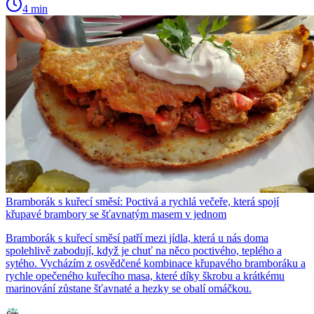
4 min
Bramborák s kuřecí směsí: Poctivá a rychlá večeře, která spojí
křupavé brambory se šťavnatým masem v jednom
Bramborák s kuřecí směsí patří mezi jídla, která u nás doma
spolehlivě zabodují, když je chuť na něco poctivého, teplého a
sytého. Vycházím z osvědčené kombinace křupavého bramboráku a
rychle opečeného kuřecího masa, které díky škrobu a krátkému
marinování zůstane šťavnaté a hezky se obalí omáčkou.