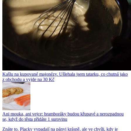
Kašlu na kupované majonézy. Ušlehala jsem tatarku, co chutná jako
z obchodu a vyjde na 30 Kč
Ani mouka, ani vejce: bramboráky budou křupavé a nerozpadnou
se, když do těsta přidáte 1 surovinu
Znáte to. Placky vypadají na pánvi krásně, ale ve chvíli, kdy je