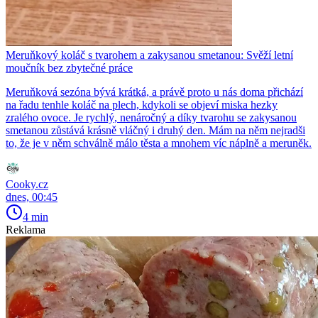
Meruňkový koláč s tvarohem a zakysanou smetanou: Svěží letní
moučník bez zbytečné práce
Meruňková sezóna bývá krátká, a právě proto u nás doma přichází
na řadu tenhle koláč na plech, kdykoli se objeví miska hezky
zralého ovoce. Je rychlý, nenáročný a díky tvarohu se zakysanou
smetanou zůstává krásně vláčný i druhý den. Mám na něm nejradši
to, že je v něm schválně málo těsta a mnohem víc náplně a meruněk.
Cooky.cz
dnes, 00:45
4 min
Reklama