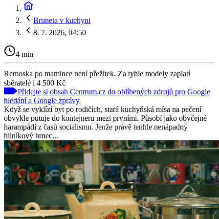
Bruneta v kuchyni
8. 7. 2026, 04:50
4 min
Remoska po mamince není přežitek. Za tyhle modely zaplatí
sběratelé i 4 500 Kč
Přidejte si obsah Centrum.cz do oblíbených zdrojů pro Google
hledání a Google zprávy
Když se vyklízí byt po rodičích, stará kuchyňská mísa na pečení
obvykle putuje do kontejneru mezi prvními. Působí jako obyčejné
harampádí z časů socialismu. Jenže právě tenhle nenápadný
hliníkový hrnec...