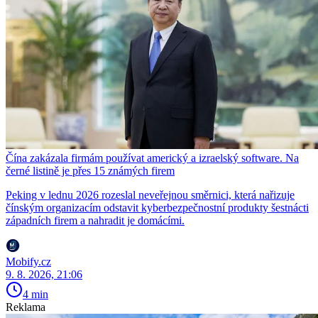
Čína zakázala firmám používat americký a izraelský software. Na
černé listině je přes 15 známých firem
Peking v lednu 2026 rozeslal neveřejnou směrnici, která nařizuje
čínským organizacím odstavit kyberbezpečnostní produkty šestnácti
západních firem a nahradit je domácími.
Mobify.cz
9. 8. 2026, 21:06
4 min
Reklama