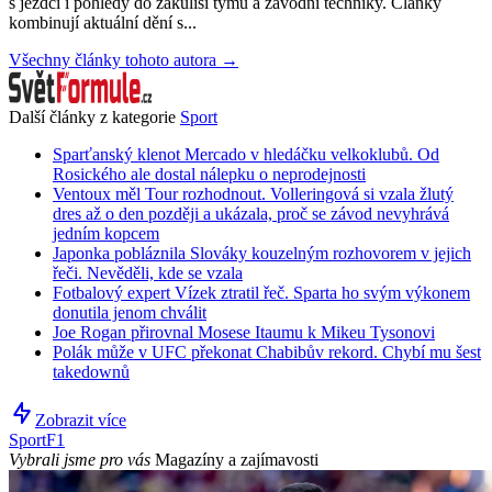
s jezdci i pohledy do zákulisí týmů a závodní techniky. Články
kombinují aktuální dění s...
Všechny články tohoto autora →
Další články z kategorie
Sport
Sparťanský klenot Mercado v hledáčku velkoklubů. Od
Rosického ale dostal nálepku o neprodejnosti
Ventoux měl Tour rozhodnout. Volleringová si vzala žlutý
dres až o den později a ukázala, proč se závod nevyhrává
jedním kopcem
Japonka pobláznila Slováky kouzelným rozhovorem v jejich
řeči. Nevěděli, kde se vzala
Fotbalový expert Vízek ztratil řeč. Sparta ho svým výkonem
donutila jenom chválit
Joe Rogan přirovnal Mosese Itaumu k Mikeu Tysonovi
Polák může v UFC překonat Chabibův rekord. Chybí mu šest
takedownů
Zobrazit více
Sport
F1
Vybrali jsme pro vás
Magazíny a zajímavosti