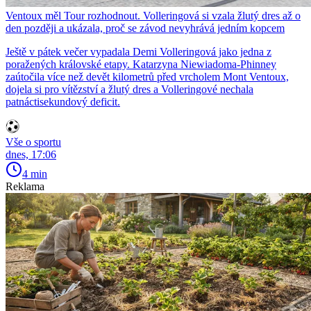
Ventoux měl Tour rozhodnout. Volleringová si vzala žlutý dres až o
den později a ukázala, proč se závod nevyhrává jedním kopcem
Ještě v pátek večer vypadala Demi Volleringová jako jedna z
poražených královské etapy. Katarzyna Niewiadoma-Phinney
zaútočila více než devět kilometrů před vrcholem Mont Ventoux,
dojela si pro vítězství a žlutý dres a Volleringové nechala
patnáctisekundový deficit.
Vše o sportu
dnes, 17:06
4 min
Reklama