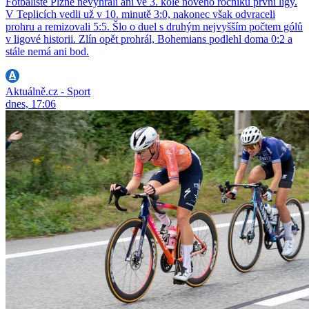
Fotbalisté Plzně nevyhráli ani ve 3. kole nového ročníku první ligy.
V Teplicích vedli už v 10. minutě 3:0, nakonec však odvraceli
prohru a remizovali 5:5. Šlo o duel s druhým nejvyšším počtem gólů
v ligové historii. Zlín opět prohrál, Bohemians podlehl doma 0:2 a
stále nemá ani bod.
Aktuálně.cz - Sport
dnes, 17:06