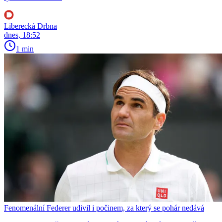
Liberecká Drbna
dnes, 18:52
1 min
Fenomenální Federer udivil i počinem, za který se pohár nedává