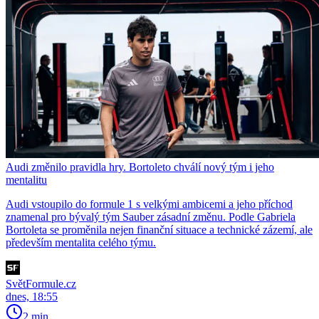
Audi změnilo pravidla hry. Bortoleto chválí nový tým i jeho
mentalitu
Audi vstoupilo do formule 1 s velkými ambicemi a jeho příchod
znamenal pro bývalý tým Sauber zásadní změnu. Podle Gabriela
Bortoleta se proměnila nejen finanční situace a technické zázemí, ale
především mentalita celého týmu.
SvětFormule.cz
dnes, 18:55
2 min