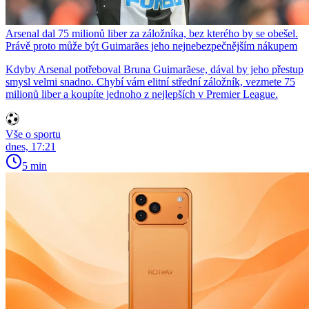
Arsenal dal 75 milionů liber za záložníka, bez kterého by se obešel.
Právě proto může být Guimarães jeho nejnebezpečnějším nákupem
Kdyby Arsenal potřeboval Bruna Guimarãese, dával by jeho přestup
smysl velmi snadno. Chybí vám elitní střední záložník, vezmete 75
milionů liber a koupíte jednoho z nejlepších v Premier League.
Vše o sportu
dnes, 17:21
5 min