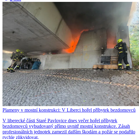
Plameny v mostní konstrukci: V Liberci hořel příbytek bezdomovců
V liberecké části Staré Pavlovice dnes večer hořel příbytek
bezdomovců vybudovaný přímo uvnitř mostní konstrukce. Zásah
profesionálních jednotek zamezil dalším škodám a požár se podařilo
rychle zlikvidovat.