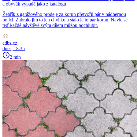
a obývák vypadá jako z katalogu
Žebřík z garážového prodeje za korun přetvořil pár v nádhernou
polici. Zabralo jim to jen chvilku a stálo je to pár korun. Navíc se
teď každé návštěvě svým dílem můžou pochlubit.
adbz.cz
dnes, 18:35
2 min