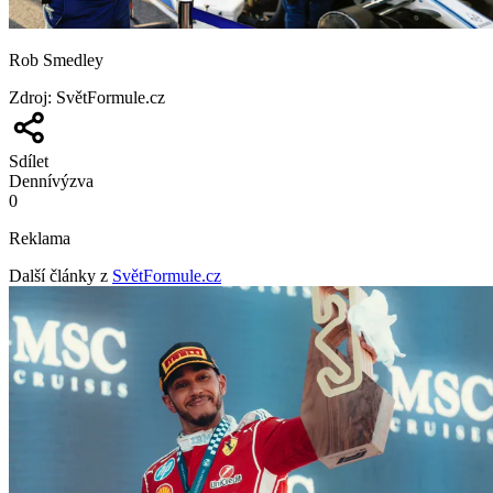
Rob Smedley
Zdroj
:
SvětFormule.cz
Sdílet
Denní
výzva
0
Reklama
Další články z
SvětFormule.cz