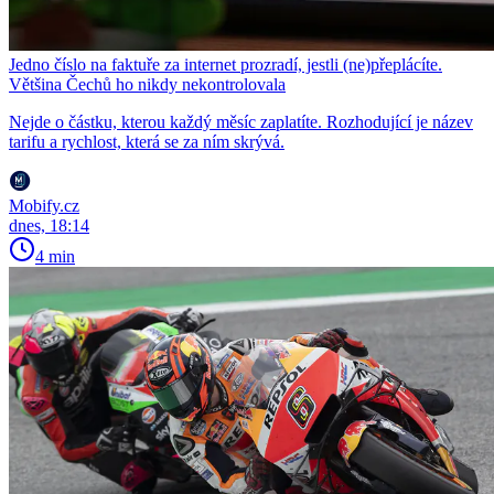
Jedno číslo na faktuře za internet prozradí, jestli (ne)přeplácíte.
Většina Čechů ho nikdy nekontrolovala
Nejde o částku, kterou každý měsíc zaplatíte. Rozhodující je název
tarifu a rychlost, která se za ním skrývá.
Mobify.cz
dnes, 18:14
4 min