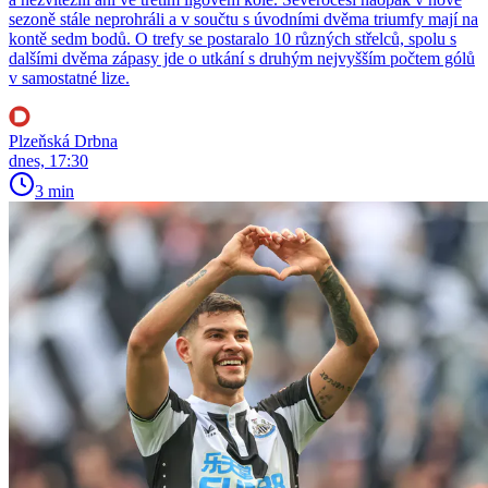
sezoně stále neprohráli a v součtu s úvodními dvěma triumfy mají na
kontě sedm bodů. O trefy se postaralo 10 různých střelců, spolu s
dalšími dvěma zápasy jde o utkání s druhým nejvyšším počtem gólů
v samostatné lize.
Plzeňská Drbna
dnes, 17:30
3 min