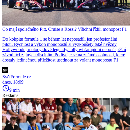
Co mají společného Pitt, Cruise a Rossi? Všichni řídili monopost F1
Do kokpitu formule 1 se během let neposadili jen profesionální
piloti. Rychlost a výkon monopostů si vyzkoušely také hvězdy
Hollywoodu, motocyklové legendy, rallyoví šampioni nebo úspěšní
závodníci z jiných disciplín. Podívejte se na známé osobnosti, které
dostaly jedinečnou příležitost usednout za volant monopostu F1.
SvětFormule.cz
dnes, 18:09
9 min
Reklama