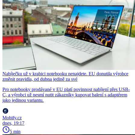
Nabíječku už v krabici notebooku nenajdete. EU donutila výrobce
změnit pravidla, od dubna jedině za své
Pro notebooky prodávané v EU platí povinnost nabíjení přes USB-
C, a výrobci už nesmí nutit zákazníky kupovat balení s adaptérem
jako jedinou variantu.
Mobify.cz
dnes, 19:17
5 min