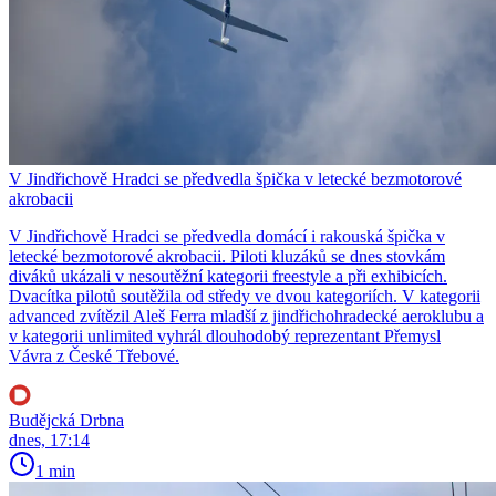
V Jindřichově Hradci se předvedla špička v letecké bezmotorové
akrobacii
V Jindřichově Hradci se předvedla domácí i rakouská špička v
letecké bezmotorové akrobacii. Piloti kluzáků se dnes stovkám
diváků ukázali v nesoutěžní kategorii freestyle a při exhibicích.
Dvacítka pilotů soutěžila od středy ve dvou kategoriích. V kategorii
advanced zvítězil Aleš Ferra mladší z jindřichohradecké aeroklubu a
v kategorii unlimited vyhrál dlouhodobý reprezentant Přemysl
Vávra z České Třebové.
Budějcká Drbna
dnes, 17:14
1 min