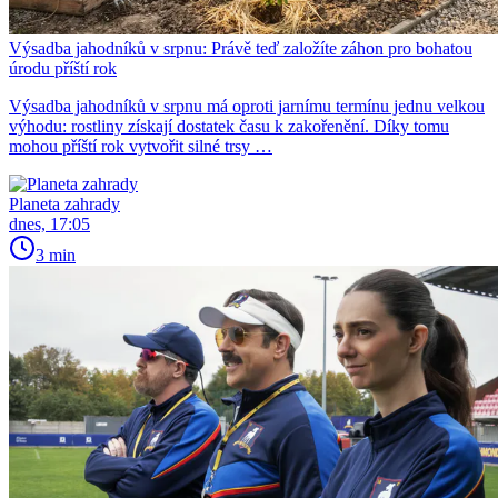
Výsadba jahodníků v srpnu: Právě teď založíte záhon pro bohatou
úrodu příští rok
Výsadba jahodníků v srpnu má oproti jarnímu termínu jednu velkou
výhodu: rostliny získají dostatek času k zakořenění. Díky tomu
mohou příští rok vytvořit silné trsy …
Planeta zahrady
dnes, 17:05
3 min