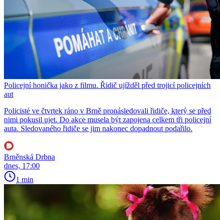
Policejní honička jako z filmu. Řidič ujížděl před trojicí policejních
aut
Policisté ve čtvrtek ráno v Brně pronásledovali řidiče, který se před
nimi pokusil ujet. Do akce musela být zapojena celkem tři policejní
auta. Sledovaného řidiče se jim nakonec dopadnout podařilo.
Brněnská Drbna
dnes, 17:00
1 min