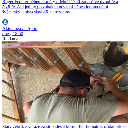
Roger Federer během kariéry odehrál 1750 zápasů ve dvouhře a
čtyřhře. Ani jediný po zahájení nevzdal. Dnes fenomenální
švýcarský tenista slaví 45. narozeniny.
Aktuálně.cz - Sport
dnes, 18:50
Reklama
Starý žebřík z garáže za stopadesát korun. Pár ho natřel, přidal prkna