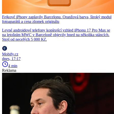
Fejkové iPhony zaplavily Barcelonu. Oranžová barva, široký modul
fotoaparátů a cena zlomek originálu
Levné androidové telefony kopírující vzhled iPhonu 17 Pro Max se
na letošním MWC v Barceloně objevily hned na několika stáncích.
Stojí od necelých 5 000 Kč.
Mobify.cz
dnes, 17:17
4 min
Reklama