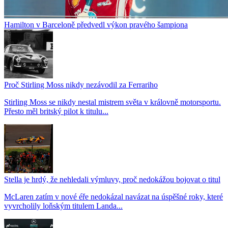
Hamilton v Barceloně předvedl výkon pravého šampiona
Proč Stirling Moss nikdy nezávodil za Ferrariho
Stirling Moss se nikdy nestal mistrem světa v královně motorsportu.
Přesto měl britský pilot k titulu...
Stella je hrdý, že nehledali výmluvy, proč nedokážou bojovat o titul
McLaren zatím v nové éře nedokázal navázat na úspěšné roky, které
vyvrcholily loňským titulem Landa...