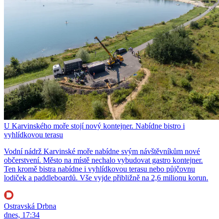
U Karvinského moře stojí nový kontejner. Nabídne bistro i
vyhlídkovou terasu
Vodní nádrž Karvinské moře nabídne svým návštěvníkům nové
občerstvení. Město na místě nechalo vybudovat gastro kontejner.
Ten kromě bistra nabídne i vyhlídkovou terasu nebo půjčovnu
lodiček a paddleboardů. Vše vyjde přibližně na 2,6 milionu korun.
Ostravská Drbna
dnes, 17:34