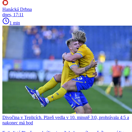
Hanácká Drbna
dnes, 17:11
1 min
Divočina v Teplicích. Plzeň vedla v 10. minutě 3:0, prohrávala 4:5 a
nakonec má bod