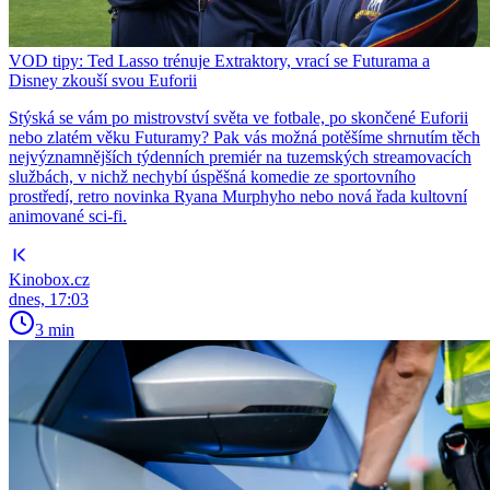
VOD tipy: Ted Lasso trénuje Extraktory, vrací se Futurama a
Disney zkouší svou Euforii
Stýská se vám po mistrovství světa ve fotbale, po skončené Euforii
nebo zlatém věku Futuramy? Pak vás možná potěšíme shrnutím těch
nejvýznamnějších týdenních premiér na tuzemských streamovacích
službách, v nichž nechybí úspěšná komedie ze sportovního
prostředí, retro novinka Ryana Murphyho nebo nová řada kultovní
animované sci-fi.
Kinobox.cz
dnes, 17:03
3 min