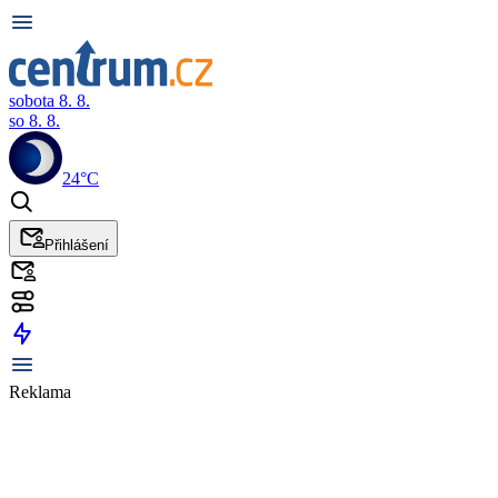
sobota 8. 8.
so 8. 8.
24°C
Přihlášení
Reklama