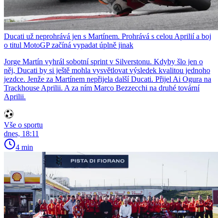
Ducati už neprohrává jen s Martínem. Prohrává s celou Aprilií a boj
o titul MotoGP začíná vypadat úplně jinak
Jorge Martín vyhrál sobotní sprint v Silverstonu. Kdyby šlo jen o
něj, Ducati by si ještě mohla vysvětlovat výsledek kvalitou jednoho
jezdce. Jenže za Martínem nepřijela další Ducati. Přijel Ai Ogura na
Trackhouse Aprilii. A za ním Marco Bezzecchi na druhé tovární
Aprilii.
Vše o sportu
dnes, 18:11
4 min