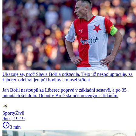
Ukazuje se, proč Slavia Bořila odstavila. Tělo už nespolupracuje, za
Liberec odehrál jen půl hodiny a musel střídat
Jan Bořil nastoupil za Liberec poprvé v základní sestavě, a po 35
minutách šel dolů. Debut v Brně skončil nuceným střídáním.
SportyŽivě
dnes, 19:19
3 min