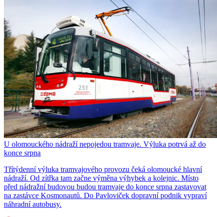
U olomouckého nádraží nepojedou tramvaje. Výluka potrvá až do
konce srpna
Třítýdenní výluka tramvajového provozu čeká olomoucké hlavní
nádraží. Od zítřka tam začne výměna výhybek a kolejnic. Místo
před nádražní budovou budou tramvaje do konce srpna zastavovat
na zastávce Kosmonautů. Do Pavloviček dopravní podnik vypraví
náhradní autobusy.