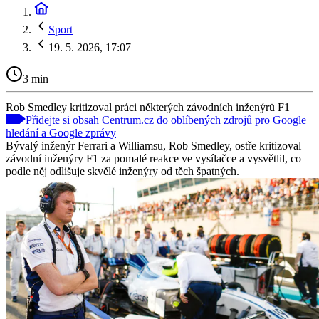
Sport
19. 5. 2026, 17:07
3 min
Rob Smedley kritizoval práci některých závodních inženýrů F1
Přidejte si obsah Centrum.cz do oblíbených zdrojů pro Google
hledání a Google zprávy
Bývalý inženýr Ferrari a Williamsu, Rob Smedley, ostře kritizoval
závodní inženýry F1 za pomalé reakce ve vysílačce a vysvětlil, co
podle něj odlišuje skvělé inženýry od těch špatných.