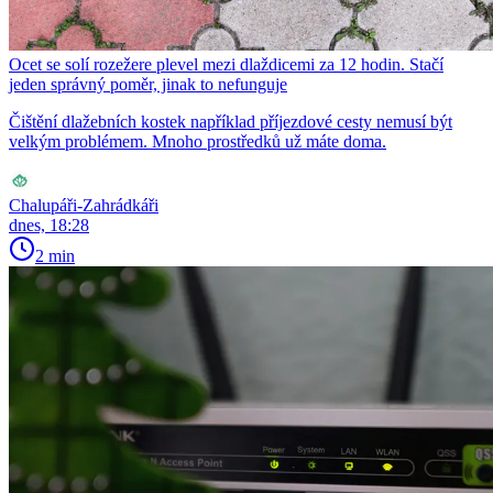
Ocet se solí rozežere plevel mezi dlaždicemi za 12 hodin. Stačí
jeden správný poměr, jinak to nefunguje
Čištění dlažebních kostek například příjezdové cesty nemusí být
velkým problémem. Mnoho prostředků už máte doma.
Chalupáři-Zahrádkáři
dnes, 18:28
2 min