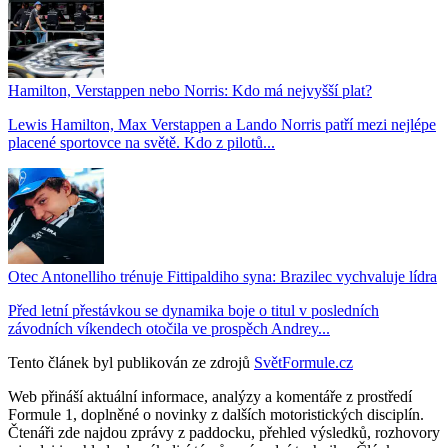
Hamilton, Verstappen nebo Norris: Kdo má nejvyšší plat?
Lewis Hamilton, Max Verstappen a Lando Norris patří mezi nejlépe
placené sportovce na světě. Kdo z pilotů...
Otec Antonelliho trénuje Fittipaldiho syna: Brazilec vychvaluje lídra
Před letní přestávkou se dynamika boje o titul v posledních
závodních víkendech otočila ve prospěch Andrey...
Tento článek byl publikován ze zdrojů
SvětFormule.cz
Web přináší aktuální informace, analýzy a komentáře z prostředí
Formule 1, doplněné o novinky z dalších motoristických disciplín.
Čtenáři zde najdou zprávy z paddocku, přehled výsledků, rozhovory