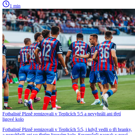
1 min
Fotbalisté Plzně remizovali v Teplicích 5:5 a nevyhráli ani třetí
ligové kolo
Fotbalisté Plzně remizovali v Teplicích 5:5, i když vedli o tři branky,
a nezvítězili ani ve třetím ligovém kole. Severočeši naopak v nové