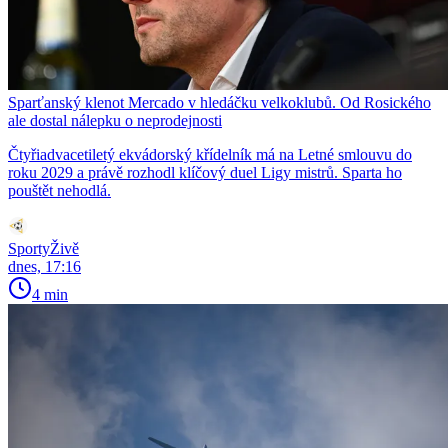
Sparťanský klenot Mercado v hledáčku velkoklubů. Od Rosického
ale dostal nálepku o neprodejnosti
Čtyřiadvacetiletý ekvádorský křídelník má na Letné smlouvu do
roku 2029 a právě rozhodl klíčový duel Ligy mistrů. Sparta ho
pouštět nehodlá.
SportyŽivě
dnes, 17:16
4 min