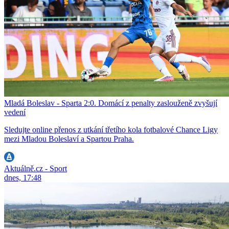
Mladá Boleslav - Sparta 2:0. Domácí z penalty zaslouženě zvyšují
vedení
Sledujte online přenos z utkání třetího kola fotbalové Chance Ligy
mezi Mladou Boleslaví a Spartou Praha.
Aktuálně.cz - Sport
dnes, 17:48