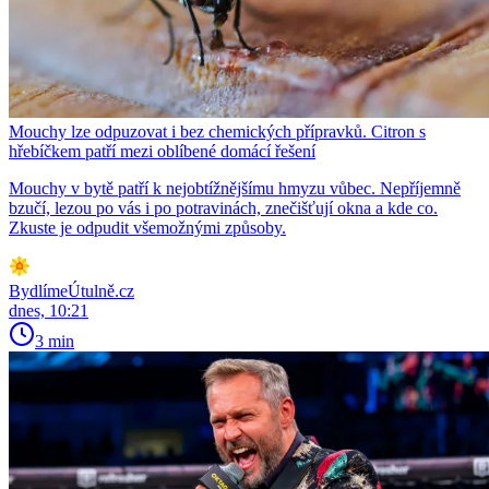
Mouchy lze odpuzovat i bez chemických přípravků. Citron s
hřebíčkem patří mezi oblíbené domácí řešení
Mouchy v bytě patří k nejobtížnějšímu hmyzu vůbec. Nepříjemně
bzučí, lezou po vás i po potravinách, znečišťují okna a kde co.
Zkuste je odpudit všemožnými způsoby.
BydlímeÚtulně.cz
dnes, 10:21
3 min