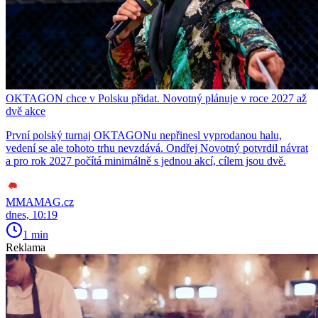
OKTAGON chce v Polsku přidat. Novotný plánuje v roce 2027 až
dvě akce
První polský turnaj OKTAGONu nepřinesl vyprodanou halu,
vedení se ale tohoto trhu nevzdává. Ondřej Novotný potvrdil návrat
a pro rok 2027 počítá minimálně s jednou akcí, cílem jsou dvě.
MMAMAG.cz
dnes, 10:19
1 min
Reklama