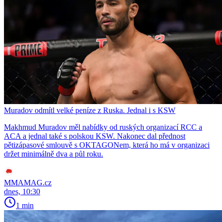
Muradov odmítl velké peníze z Ruska. Jednal i s KSW
Makhmud Muradov měl nabídky od ruských organizací RCC a
ACA a jednal také s polskou KSW. Nakonec dal přednost
pětizápasové smlouvě s OKTAGONem, která ho má v organizaci
držet minimálně dva a půl roku.
MMAMAG.cz
dnes, 10:30
1 min