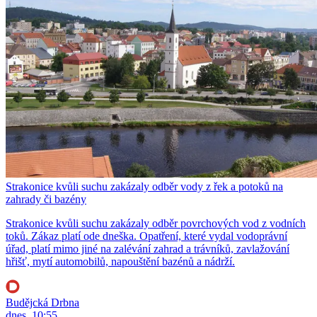
Strakonice kvůli suchu zakázaly odběr vody z řek a potoků na
zahrady či bazény
Strakonice kvůli suchu zakázaly odběr povrchových vod z vodních
toků. Zákaz platí ode dneška. Opatření, které vydal vodoprávní
úřad, platí mimo jiné na zalévání zahrad a trávníků, zavlažování
hřišť, mytí automobilů, napouštění bazénů a nádrží.
Budějcká Drbna
dnes, 10:55