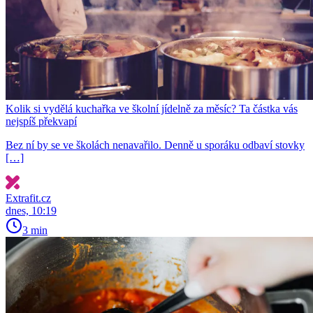
Kolik si vydělá kuchařka ve školní jídelně za měsíc? Ta částka vás
nejspíš překvapí
Bez ní by se ve školách nenavařilo. Denně u sporáku odbaví stovky
[…]
Extrafit.cz
dnes, 10:19
3 min