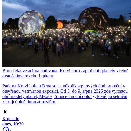
Brno čeká vesmírná podívaná. Kraví horu zaplní obří planety včetně
dvanáctimetrového Jupiteru
Park na Kraví hoře u Brna se na několik srpnových dnů promění v
otevřenou vesmírnou expozici. Od 3. do 9. srpna 2026 zde vyrostou
obří modely planet, Měsíce, Slunce i noční oblohy, které po setmění
získají úplně jinou atmosféru.
Kapitalio
dnes, 10:30