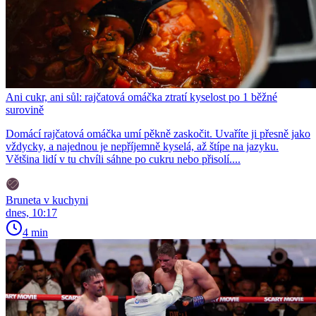
Ani cukr, ani sůl: rajčatová omáčka ztratí kyselost po 1 běžné
surovině
Domácí rajčatová omáčka umí pěkně zaskočit. Uvaříte ji přesně jako
vždycky, a najednou je nepříjemně kyselá, až štípe na jazyku.
Většina lidí v tu chvíli sáhne po cukru nebo přisolí....
Bruneta v kuchyni
dnes, 10:17
4 min