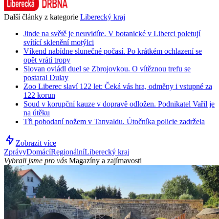
Další články z kategorie
Liberecký kraj
Jinde na světě je neuvidíte. V botanické v Liberci poletují
svítící sklenění motýlci
Víkend nabídne slunečné počasí. Po krátkém ochlazení se
opět vrátí tropy
Slovan ovládl duel se Zbrojovkou. O vítěznou trefu se
postaral Dulay
Zoo Liberec slaví 122 let: Čeká vás hra, odměny i vstupné za
122 korun
Soud v korupční kauze v dopravě odložen. Podnikatel Vařil je
na útěku
Tři pobodaní nožem v Tanvaldu. Útočníka policie zadržela
Zobrazit více
Zprávy
Domácí
Regionální
Liberecký kraj
Vybrali jsme pro vás
Magazíny a zajímavosti