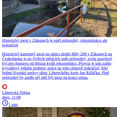
Historický most v Zákupech je opět průjezdný, rekonstrukce ale
pokračuje
Historický kamenný most na silnici druhé třídy 268 v Zákupech na
Českolipsku je po čtyřech měsících opět průjezdný, zcela uzavřený
byl pro dopravu od března kvůli rekonstrukci. Provoz je tam zatím
kyvadlový jedním pruhem, práce na jeho obnově pokračují, řekl
ředitel Krajské správy silnic Libereckého kraje Jan Růžička. Plně
průjezdný by podle něj měl být most na konci srpna.
Liberecká Drbna
dnes, 11:00
1 min