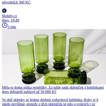
původních 300 Kč.
Mobify.cz
dnes, 10:49
3 min
Měla to doma půlka republiky. Za tuhle sadu skleniček s bublinkami
dnes sběratelé nabízejí až 50 000 Kč
Ve dně sklenky se leskne drobná vzduchová bublinka. Roky si jí
nikdo nevšímal, protože z těch skleniček se pilo o svátcích i ve