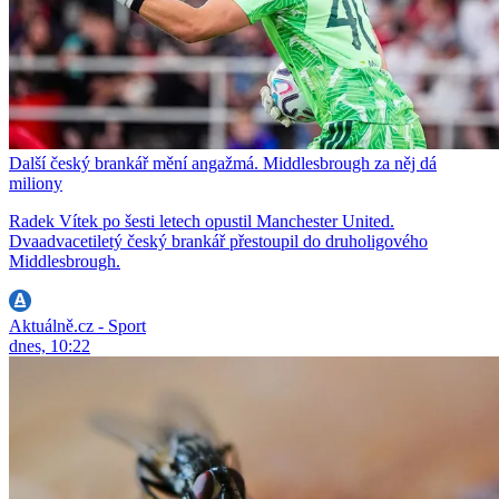
Další český brankář mění angažmá. Middlesbrough za něj dá
miliony
Radek Vítek po šesti letech opustil Manchester United.
Dvaadvacetiletý český brankář přestoupil do druholigového
Middlesbrough.
Aktuálně.cz - Sport
dnes, 10:22