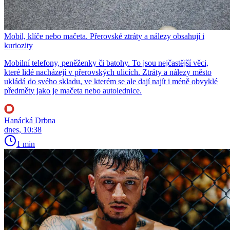
Mobil, klíče nebo mačeta. Přerovské ztráty a nálezy obsahují i
kuriozity
Mobilní telefony, peněženky či batohy. To jsou nejčastější věci,
které lidé nacházejí v přerovských ulicích. Ztráty a nálezy město
ukládá do svého skladu, ve kterém se ale dají najít i méně obvyklé
předměty jako je mačeta nebo autolednice.
Hanácká Drbna
dnes, 10:38
1 min