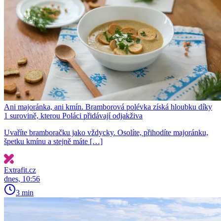
Ani majoránka, ani kmín. Bramborová polévka získá hloubku díky
1 surovině, kterou Poláci přidávají odjakživa
Uvaříte bramboračku jako vždycky. Osolíte, přihodíte majoránku,
špetku kmínu a stejně máte […]
Extrafit.cz
dnes, 10:56
3 min