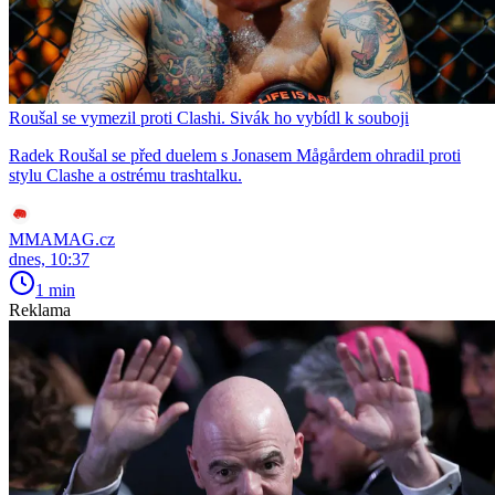
Roušal se vymezil proti Clashi. Sivák ho vybídl k souboji
Radek Roušal se před duelem s Jonasem Mågårdem ohradil proti
stylu Clashe a ostrému trashtalku.
MMAMAG.cz
dnes, 10:37
1 min
Reklama