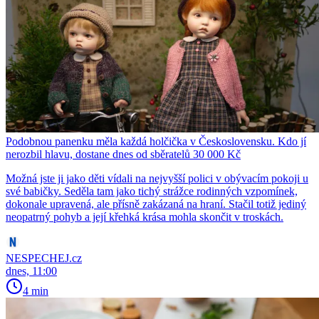
Podobnou panenku měla každá holčička v Československu. Kdo jí
nerozbil hlavu, dostane dnes od sběratelů 30 000 Kč
Možná jste ji jako děti vídali na nejvyšší polici v obývacím pokoji u
své babičky. Seděla tam jako tichý strážce rodinných vzpomínek,
dokonale upravená, ale přísně zakázaná na hraní. Stačil totiž jediný
neopatrný pohyb a její křehká krása mohla skončit v troskách.
NESPECHEJ.cz
dnes, 11:00
4 min