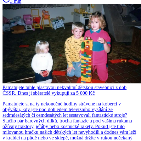
3 min
Pamatujete tuhle plastovou nekvalitní dětskou stavebnici z dob
ČSSR. Dnes ji sběratelé vykupují za 5 000 Kč
Pamatujete si na ty nekonečné hodiny strávené na koberci v
obýváku, kdy jste pod dohledem televizního vysílání ze
sedmdesátých či osmdesátých let sestavovali fantastické stroje?
Stačilo pár barevných dílků, trocha fantazie a pod vašima rukama
ožívaly traktory, jeřáby nebo kosmické rakety. Pokud jste tuto
milovanou hračku našich dětských let nevyhodili a dodnes vám leží
v krabici na půdě nebo ve sklepě, možná držíte v rukou nečekaný