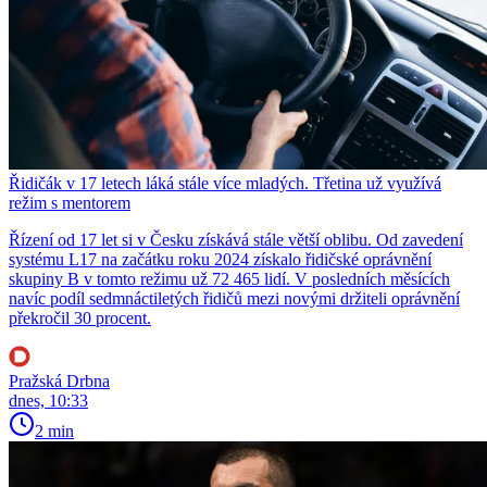
Řidičák v 17 letech láká stále více mladých. Třetina už využívá
režim s mentorem
Řízení od 17 let si v Česku získává stále větší oblibu. Od zavedení
systému L17 na začátku roku 2024 získalo řidičské oprávnění
skupiny B v tomto režimu už 72 465 lidí. V posledních měsících
navíc podíl sedmnáctiletých řidičů mezi novými držiteli oprávnění
překročil 30 procent.
Pražská Drbna
dnes, 10:33
2 min