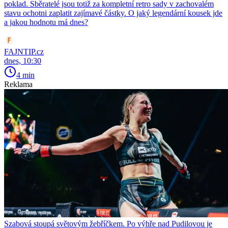
poklad. Sběratelé jsou totiž za kompletní retro sady v zachovalém
stavu ochotni zaplatit zajímavé částky. O jaký legendární kousek jde
a jakou hodnotu má dnes?
FAJNTIP.cz
dnes, 10:30
4 min
Reklama
Szabová stoupá světovým žebříčkem. Po výhře nad Pudilovou je