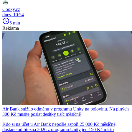
Cooky.cz
dnes, 10:54
5 min
Reklama
Air Bank snížilo odměnu v programu Unity na polovinu. Na plných
300 Kč musíte poslat desítky tisíc měsíčně
Kdo si na účet u Air Bank nepošle aspoň 25 000 Kč měsíčně,
dostane od března 2026 z programu Unity jen 150 Kč místo