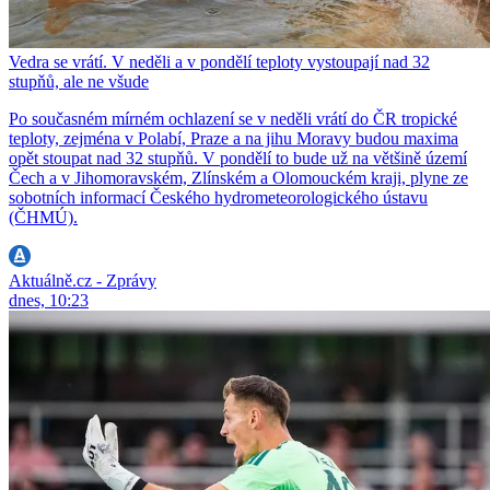
Vedra se vrátí. V neděli a v pondělí teploty vystoupají nad 32
stupňů, ale ne všude
Po současném mírném ochlazení se v neděli vrátí do ČR tropické
teploty, zejména v Polabí, Praze a na jihu Moravy budou maxima
opět stoupat nad 32 stupňů. V pondělí to bude už na většině území
Čech a v Jihomoravském, Zlínském a Olomouckém kraji, plyne ze
sobotních informací Českého hydrometeorologického ústavu
(ČHMÚ).
Aktuálně.cz - Zprávy
dnes, 10:23