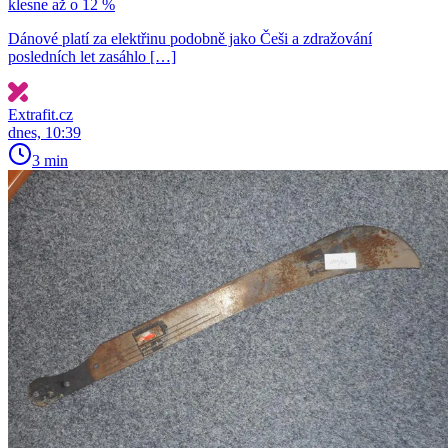
klesne až o 12 %
Dánové platí za elektřinu podobně jako Češi a zdražování
posledních let zasáhlo […]
Extrafit.cz
dnes, 10:39
3 min