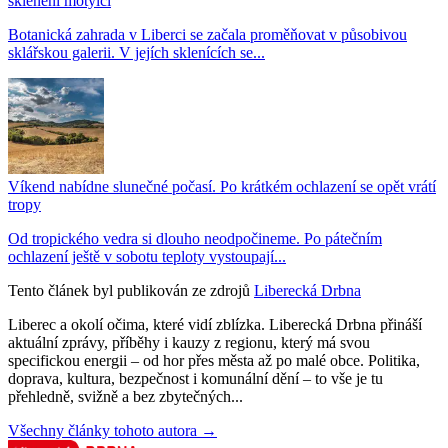
sklenění motýlci
Botanická zahrada v Liberci se začala proměňovat v působivou
sklářskou galerii. V jejích sklenících se...
Víkend nabídne slunečné počasí. Po krátkém ochlazení se opět vrátí
tropy
Od tropického vedra si dlouho neodpočineme. Po pátečním
ochlazení ještě v sobotu teploty vystoupají...
Tento článek byl publikován ze zdrojů
Liberecká Drbna
Liberec a okolí očima, které vidí zblízka. Liberecká Drbna přináší
aktuální zprávy, příběhy i kauzy z regionu, který má svou
specifickou energii – od hor přes města až po malé obce. Politika,
doprava, kultura, bezpečnost i komunální dění – to vše je tu
přehledně, svižně a bez zbytečných...
Všechny články tohoto autora →