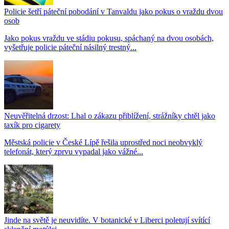
Policie šetří páteční pobodání v Tanvaldu jako pokus o vraždu dvou
osob
Jako pokus vraždu ve stádiu pokusu, spáchaný na dvou osobách,
vyšetřuje policie páteční násilný trestný...
Neuvěřitelná drzost: Lhal o zákazu přiblížení, strážníky chtěl jako
taxík pro cigarety
Městská policie v České Lípě řešila uprostřed noci neobvyklý
telefonát, který zprvu vypadal jako vážné...
Jinde na světě je neuvidíte. V botanické v Liberci poletují svítící