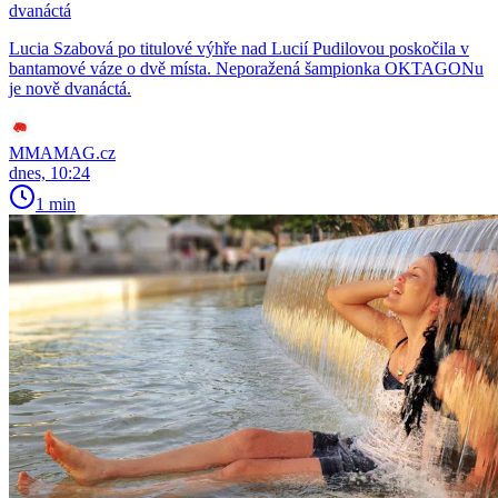
dvanáctá
Lucia Szabová po titulové výhře nad Lucií Pudilovou poskočila v
bantamové váze o dvě místa. Neporažená šampionka OKTAGONu
je nově dvanáctá.
MMAMAG.cz
dnes, 10:24
1 min