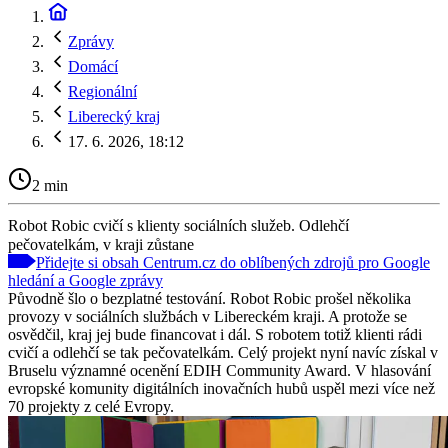
Zprávy
Domácí
Regionální
Liberecký kraj
17. 6. 2026, 18:12
2 min
Robot Robic cvičí s klienty sociálních služeb. Odlehčí
pečovatelkám, v kraji zůstane
Přidejte si obsah Centrum.cz do oblíbených zdrojů pro Google
hledání a Google zprávy
Původně šlo o bezplatné testování. Robot Robic prošel několika
provozy v sociálních službách v Libereckém kraji. A protože se
osvědčil, kraj jej bude financovat i dál. S robotem totiž klienti rádi
cvičí a odlehčí se tak pečovatelkám. Celý projekt nyní navíc získal v
Bruselu významné ocenění EDIH Community Award. V hlasování
evropské komunity digitálních inovačních hubů uspěl mezi více než
70 projekty z celé Evropy.