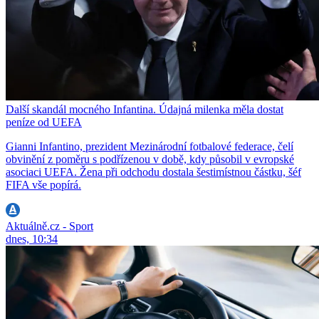
Další skandál mocného Infantina. Údajná milenka měla dostat
peníze od UEFA
Gianni Infantino, prezident Mezinárodní fotbalové federace, čelí
obvinění z poměru s podřízenou v době, kdy působil v evropské
asociaci UEFA. Žena při odchodu dostala šestimístnou částku, šéf
FIFA vše popírá.
Aktuálně.cz - Sport
dnes, 10:34