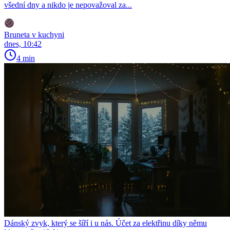
všední dny a nikdo je nepovažoval za...
Bruneta v kuchyni
dnes, 10:42
4 min
Dánský zvyk, který se šíří i u nás. Účet za elektřinu díky němu