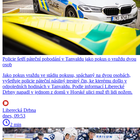
Policie šetří páteční pobodání v Tanvaldu jako pokus o vraždu dvou
osob
Jako pokus vraždu ve stádiu pokusu, spáchaný na dvou osobách,
vyšetřuje policie páteční násilný trestný čin, ke kterému došlo v
odpoledních hodinách v Tanvaldu. Podle informací Liberecké
Drbny napadl v jednom z domů v Horské ulici muž tři lidi nožem.
Liberecká Drbna
dnes, 09:53
2 min