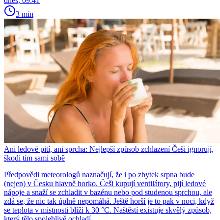
dnes, 09:41
3 min
Ani ledové pití, ani sprcha: Nejlepší způsob zchlazení Češi ignorují,
škodí tím sami sobě
Předpovědi meteorologů naznačují, že i po zbytek srpna bude
(nejen) v Česku hlavně horko. Češi kupují ventilátory, pijí ledové
nápoje a snaží se zchladit v bazénu nebo pod studenou sprchou, ale
zdá se, že nic tak úplně nepomáhá. Ještě horší je to pak v noci, když
se teplota v místnosti blíží k 30 °C. Naštěstí existuje skvělý způsob,
který tělo spolehlivě ochladí.