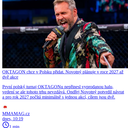
OKTAGON chce v Polsku přidat. Novotný plánuje v roce 2027 až
dvě akce
První polský turnaj OKTAGONu nepřinesl vyprodanou halu,
vedení se ale tohoto trhu nevzdává. Ondřej Novotný potvrdil návrat
a pro rok 2027 počítá minimálně s jednou akcí, cílem jsou dvě.
MMAMAG.cz
dnes, 10:19
1 min