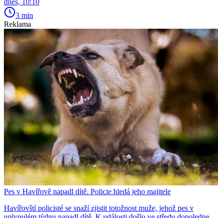
dnes, 10:10
3 min
Reklama
Pes v Havířově napadl dítě. Policie hledá jeho majitele
Havířovští policisté se snaží zjistit totožnost muže, jehož pes v
uplynulém týdnu napadl dítě. K události došlo ve středu dopoledne.