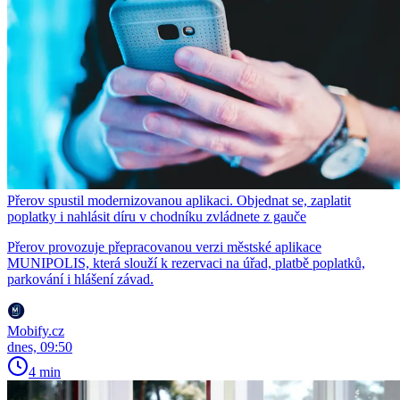
Přerov spustil modernizovanou aplikaci. Objednat se, zaplatit
poplatky i nahlásit díru v chodníku zvládnete z gauče
Přerov provozuje přepracovanou verzi městské aplikace
MUNIPOLIS, která slouží k rezervaci na úřad, platbě poplatků,
parkování i hlášení závad.
Mobify.cz
dnes, 09:50
4 min