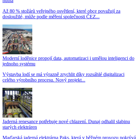
nutná
Až 80 % stožárů veřejného osvětlení, které obce považují za
dosloužilé, může podle měření společnosti ČEZ...
Moderní loděnice propojí data, automatizaci i umělou inteligenci do
jednoho systému
Výstavba lodí se má výrazně zrychlit díky rozsáhlé digitalizaci
celého výrobního procesu. Nový projekt...
Jaderná renesance potřebuje nové chlazení. Dunaj odhalil slabinu
starých elektráren
Maďarská jaderná elektrárna Paks, která v běžném provozu pokrývá