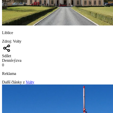
Liblice
Zdroj
:
Volty
Sdílet
Denní
výzva
0
Reklama
Další články z
Volty