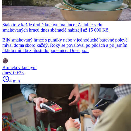
Stálo to v každé druhé kuchyni na lince. Za tuhle sadu
smaltovaných hrnců dnes sběratelé nabízejí až 15 000 Kč
Bílý smaltovaný hrnec s puntíky nebo v jednoduché barevné polevě
míval doma skoro každý. Roky se povaloval po půdách a při jarním
úklidu mířil bez lítosti do popelnice. Dnes po...
Bruneta v kuchyni
dnes, 09:23
4 min