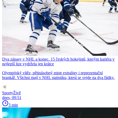
Dva zápasy v NHL a konec. 15 českých hokejistů, kterým kariéra v
nejlepší lize vydržela jen krátce
Olympijský vítěz, pětinásobný mistr extraligy i reprezentační
brankář. Všichni mají v NHL statistiku, která se vejde na dva řádky.
SportyŽivě
dnes, 09:51
3 min