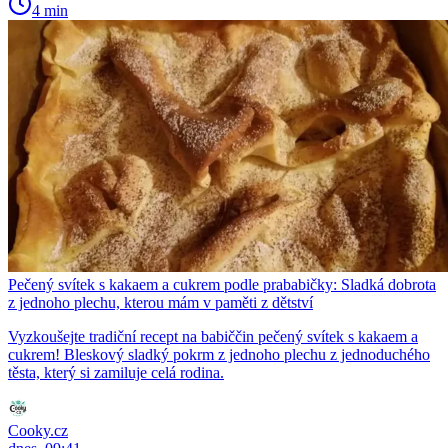
4 min
Pečený svítek s kakaem a cukrem podle prababičky: Sladká dobrota
z jednoho plechu, kterou mám v paměti z dětství
Vyzkoušejte tradiční recept na babiččin pečený svítek s kakaem a
cukrem! Bleskový sladký pokrm z jednoho plechu z jednoduchého
těsta, který si zamiluje celá rodina.
Cooky.cz