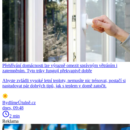
Přehřívání domácnosti lze výrazně omezit správným větráním i
zatemněním. Tyto triky fungují překvapivě dobře
Abyste zvládli vysoké letní teploty, nemusíte nic trénovat, postačí si
nastudovat pár dobrých tipů, jak s teplem v domě zatočit.
BydlímeÚtulně.cz
dnes, 09:48
2 min
Reklama