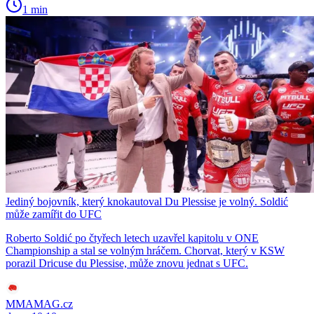
1 min
Jediný bojovník, který knokautoval Du Plessise je volný. Soldić
může zamířit do UFC
Roberto Soldić po čtyřech letech uzavřel kapitolu v ONE
Championship a stal se volným hráčem. Chorvat, který v KSW
porazil Dricuse du Plessise, může znovu jednat s UFC.
MMAMAG.cz