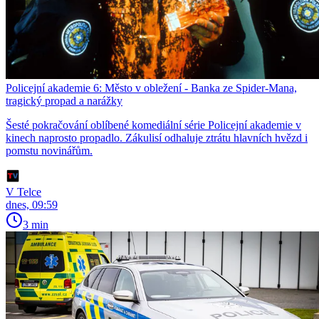
Policejní akademie 6: Město v obležení - Banka ze Spider-Mana,
tragický propad a narážky
Šesté pokračování oblíbené komediální série Policejní akademie v
kinech naprosto propadlo. Zákulisí odhaluje ztrátu hlavních hvězd i
pomstu novinářům.
V Telce
dnes, 09:59
3 min