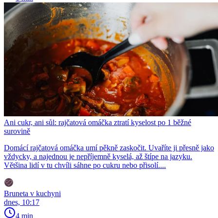
Ani cukr, ani sůl: rajčatová omáčka ztratí kyselost po 1 běžné
surovině
Domácí rajčatová omáčka umí pěkně zaskočit. Uvaříte ji přesně jako
vždycky, a najednou je nepříjemně kyselá, až štípe na jazyku.
Většina lidí v tu chvíli sáhne po cukru nebo přisolí....
Bruneta v kuchyni
dnes, 10:17
4 min