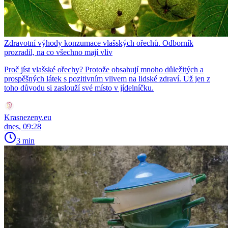
Zdravotní výhody konzumace vlašských ořechů. Odborník
prozradil, na co všechno mají vliv
Proč jíst vlašské ořechy? Protože obsahují mnoho důležitých a
prospěšných látek s pozitivním vlivem na lidské zdraví. Už jen z
toho důvodu si zaslouží své místo v jídelníčku.
Krasnezeny.eu
dnes, 09:28
3 min