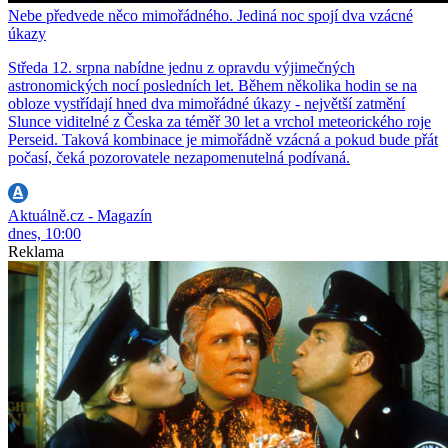
Nebe předvede něco mimořádného. Jediná noc spojí dva vzácné
úkazy
Středa 12. srpna nabídne jednu z opravdu výjimečných
astronomických nocí posledních let. Během několika hodin se na
obloze vystřídají hned dva mimořádné úkazy - největší zatmění
Slunce viditelné z Česka za téměř 30 let a vrchol meteorického roje
Perseid. Taková kombinace je mimořádně vzácná a pokud bude přát
počasí, čeká pozorovatele nezapomenutelná podívaná.
Aktuálně.cz - Magazín
dnes, 10:00
Reklama