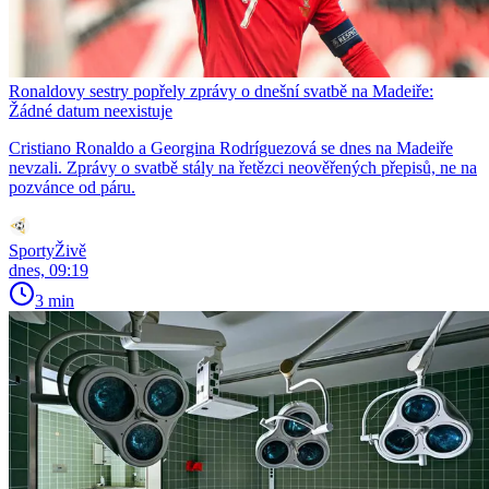
Ronaldovy sestry popřely zprávy o dnešní svatbě na Madeiře:
Žádné datum neexistuje
Cristiano Ronaldo a Georgina Rodríguezová se dnes na Madeiře
nevzali. Zprávy o svatbě stály na řetězci neověřených přepisů, ne na
pozvánce od páru.
SportyŽivě
dnes, 09:19
3 min