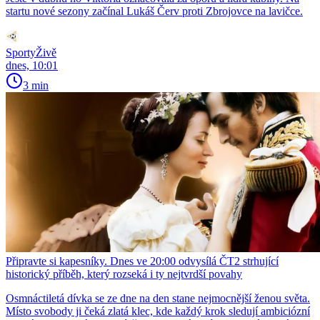
startu nové sezony začínal Lukáš Červ proti Zbrojovce na lavičce.
SportyŽivě
dnes, 10:01
3 min
Připravte si kapesníky. Dnes ve 20:00 odvysílá ČT2 strhující
historický příběh, který rozseká i ty nejtvrdší povahy
Osmnáctiletá dívka se ze dne na den stane nejmocnější ženou světa.
Místo svobody ji čeká zlatá klec, kde každý krok sledují ambiciózní