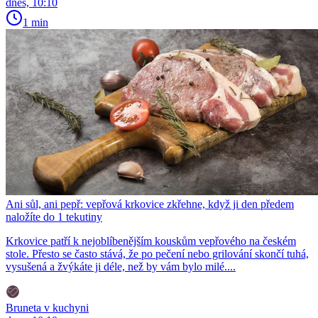
dnes, 10:10
1 min
Ani sůl, ani pepř: vepřová krkovice zkřehne, když ji den předem
naložíte do 1 tekutiny
Krkovice patří k nejoblíbenějším kouskům vepřového na českém
stole. Přesto se často stává, že po pečení nebo grilování skončí tuhá,
vysušená a žvýkáte ji déle, než by vám bylo milé....
Bruneta v kuchyni