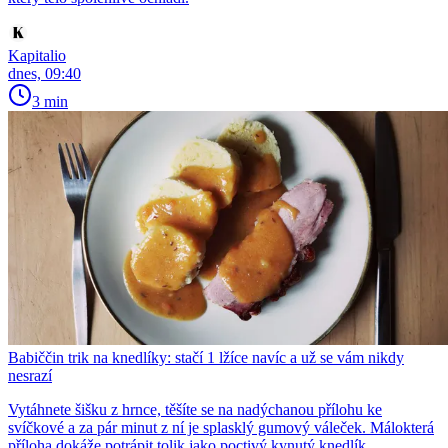
Kapitalio
dnes, 09:40
3 min
Babiččin trik na knedlíky: stačí 1 lžíce navíc a už se vám nikdy
nesrazí
Vytáhnete šišku z hrnce, těšíte se na nadýchanou přílohu ke
svíčkové a za pár minut z ní je splasklý gumový váleček. Málokterá
příloha dokáže potrápit tolik jako poctivý kynutý knedlík....