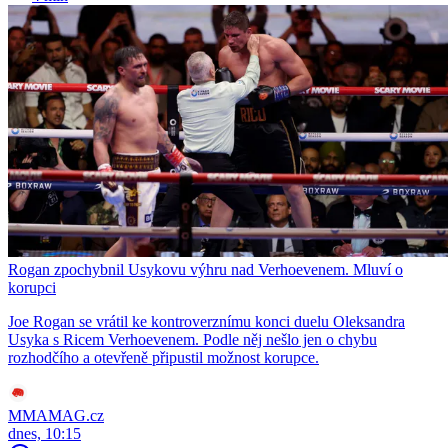
Rogan zpochybnil Usykovu výhru nad Verhoevenem. Mluví o
korupci
Joe Rogan se vrátil ke kontroverznímu konci duelu Oleksandra
Usyka s Ricem Verhoevenem. Podle něj nešlo jen o chybu
rozhodčího a otevřeně připustil možnost korupce.
MMAMAG.cz
dnes, 10:15