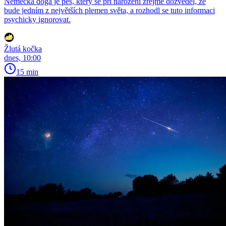
Německá doga je pes, který se při narození zřejmě dozvěděl, že
bude jedním z největších plemen světa, a rozhodl se tuto informaci
psychicky ignorovat.
Žlutá kočka
dnes, 10:00
15 min