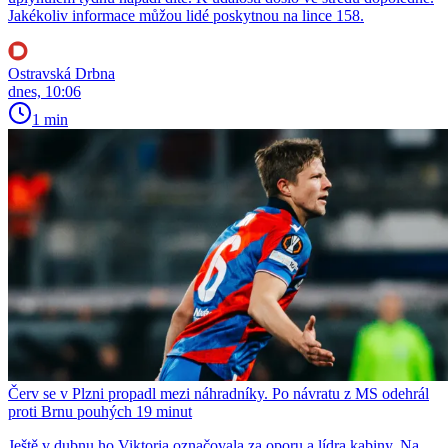
Jakékoliv informace můžou lidé poskytnou na lince 158.
Ostravská Drbna
dnes, 10:06
1 min
Červ se v Plzni propadl mezi náhradníky. Po návratu z MS odehrál
proti Brnu pouhých 19 minut
Ještě v dubnu ho Viktoria označovala za oporu a lídra kabiny. Na