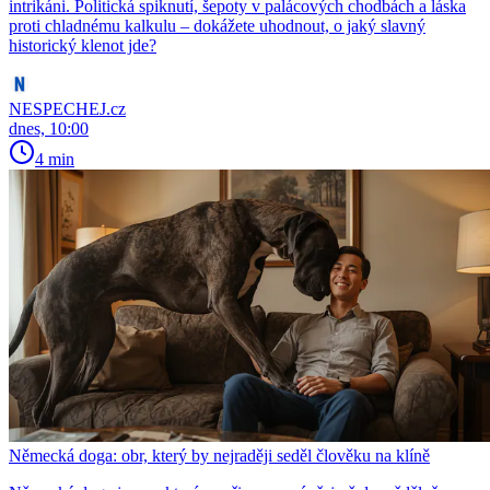
intrikáni. Politická spiknutí, šepoty v palácových chodbách a láska
proti chladnému kalkulu – dokážete uhodnout, o jaký slavný
historický klenot jde?
NESPECHEJ.cz
dnes, 10:00
4 min
Německá doga: obr, který by nejraději seděl člověku na klíně