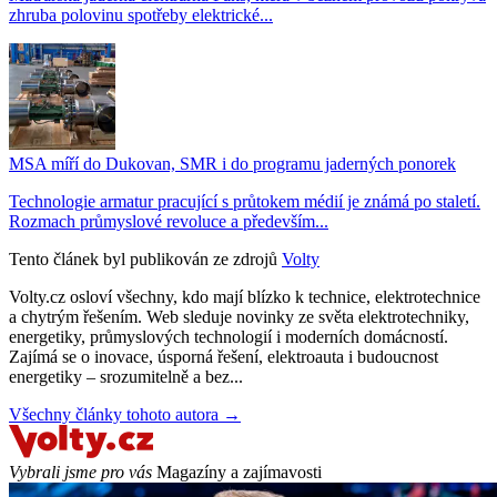
zhruba polovinu spotřeby elektrické...
MSA míří do Dukovan, SMR i do programu jaderných ponorek
Technologie armatur pracující s průtokem médií je známá po staletí.
Rozmach průmyslové revoluce a především...
Tento článek byl publikován ze zdrojů
Volty
Volty.cz osloví všechny, kdo mají blízko k technice, elektrotechnice
a chytrým řešením. Web sleduje novinky ze světa elektrotechniky,
energetiky, průmyslových technologií i moderních domácností.
Zajímá se o inovace, úsporná řešení, elektroauta i budoucnost
energetiky – srozumitelně a bez...
Všechny články tohoto autora →
Vybrali jsme pro vás
Magazíny a zajímavosti