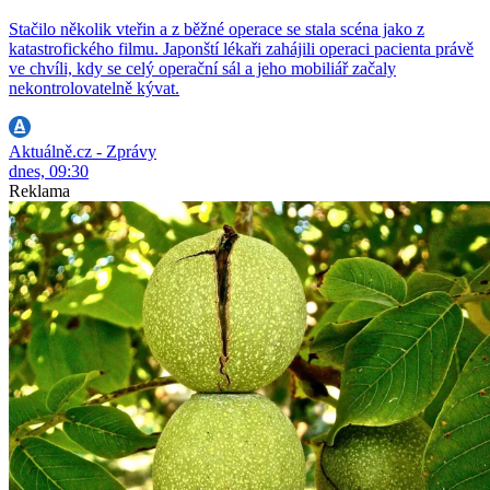
Stačilo několik vteřin a z běžné operace se stala scéna jako z
katastrofického filmu. Japonští lékaři zahájili operaci pacienta právě
ve chvíli, kdy se celý operační sál a jeho mobiliář začaly
nekontrolovatelně kývat.
Aktuálně.cz - Zprávy
dnes, 09:30
Reklama