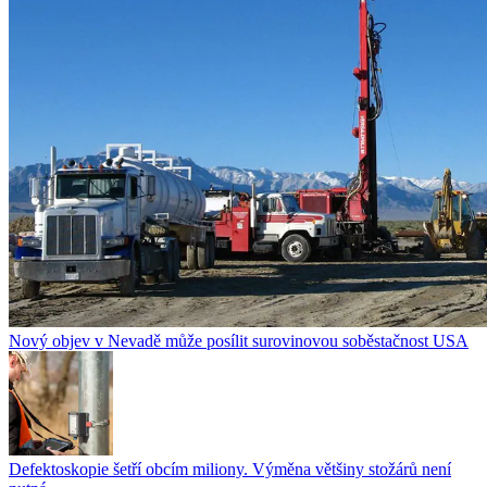
Nový objev v Nevadě může posílit surovinovou soběstačnost USA
Defektoskopie šetří obcím miliony. Výměna většiny stožárů není