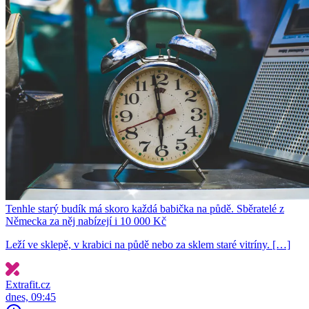
Tenhle starý budík má skoro každá babička na půdě. Sběratelé z
Německa za něj nabízejí i 10 000 Kč
Leží ve sklepě, v krabici na půdě nebo za sklem staré vitríny. […]
Extrafit.cz
dnes, 09:45