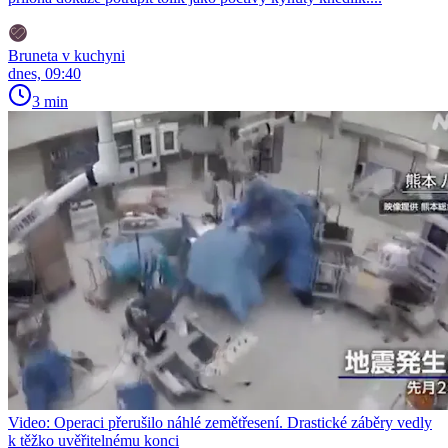
Bruneta v kuchyni
dnes, 09:40
3 min
Video: Operaci přerušilo náhlé zemětřesení. Drastické záběry vedly
k těžko uvěřitelnému konci