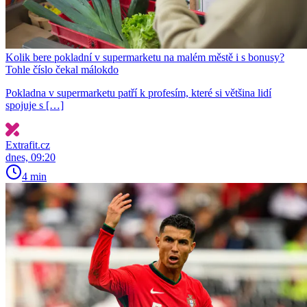
Kolik bere pokladní v supermarketu na malém městě i s bonusy?
Tohle číslo čekal málokdo
Pokladna v supermarketu patří k profesím, které si většina lidí
spojuje s […]
Extrafit.cz
dnes, 09:20
4 min