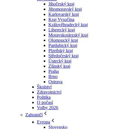
Jihočeský kraj
Jihomoravský kraj
Karlovarský kraj
Kraj Vysočina
Králověhradecký kraj
Liberecký kraj
Moravskoslezský kraj
Olomoucký kraj
Pardubický kraj
Plzeňský kraj
Středočeský kraj
Ústecký kraj
Zlínský kraj
Praha
Brno
Ostrava
Školství
Zdravotnictví
Politika
O počasí
Volby 2026
Zahraničí
Evropa
Slovensko