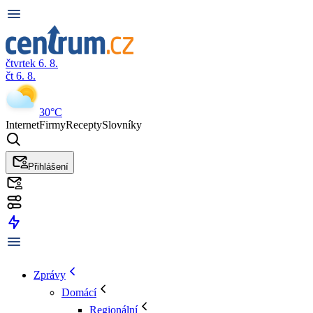
čtvrtek 6. 8.
čt 6. 8.
30°C
Internet
Firmy
Recepty
Slovníky
Přihlášení
Zprávy
Domácí
Regionální