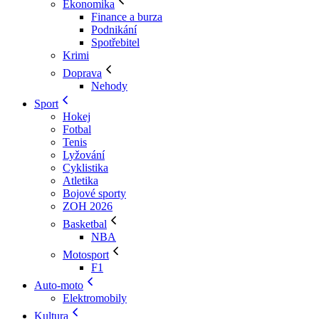
Ekonomika
Finance a burza
Podnikání
Spotřebitel
Krimi
Doprava
Nehody
Sport
Hokej
Fotbal
Tenis
Lyžování
Cyklistika
Atletika
Bojové sporty
ZOH 2026
Basketbal
NBA
Motosport
F1
Auto-moto
Elektromobily
Kultura