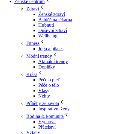
Ženské centrum
Zdraví
Ženské zdraví
Babiččina lékárna
Hubnutí
Duševní zdraví
Wellbeing
Fitness
Jóga a pilates
Módní trendy
Aktuální trendy
Doplňky
Krása
Péče o pleť
Péče o tělo
Vlasy
Nehty
Příběhy ze života
Inspirativní ženy
Rodina & komunita
Výchova
Přátelství
Vztahy