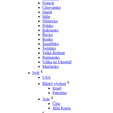
Francie
Chorvatsko
Island
Itálie
Německo
Polsko
Rakousko
Řecko
Rusko
Španělsko
Švédsko
Velká Británie
Rumunsko
Válka na Ukrajině
Maďarsko
Svět
USA
Blízký východ
Izrael
Palestina
Asie
Čína
Jižní Korea