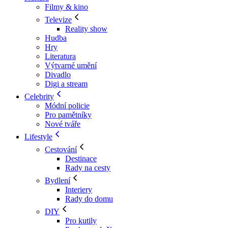
Filmy & kino
Televize
Reality show
Hudba
Hry
Literatura
Výtvarné umění
Divadlo
Digi a stream
Celebrity
Módní policie
Pro pamětníky
Nové tváře
Lifestyle
Cestování
Destinace
Rady na cesty
Bydlení
Interiery
Rady do domu
DIY
Pro kutily