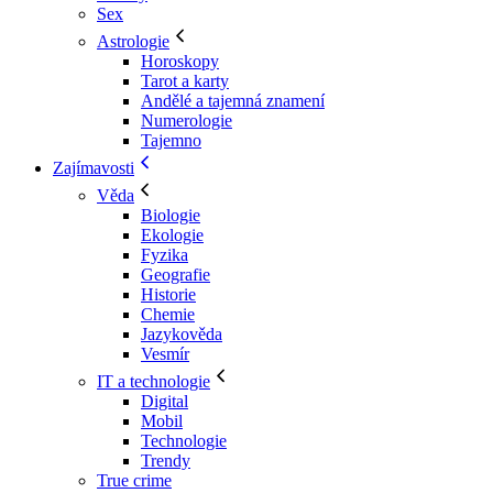
Sex
Astrologie
Horoskopy
Tarot a karty
Andělé a tajemná znamení
Numerologie
Tajemno
Zajímavosti
Věda
Biologie
Ekologie
Fyzika
Geografie
Historie
Chemie
Jazykověda
Vesmír
IT a technologie
Digital
Mobil
Technologie
Trendy
True crime