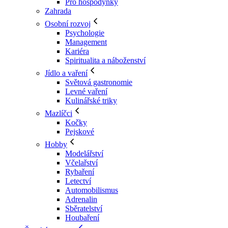
Pro hospodyňky
Zahrada
Osobní rozvoj
Psychologie
Management
Kariéra
Spiritualita a náboženství
Jídlo a vaření
Světová gastronomie
Levné vaření
Kulinářské triky
Mazlíčci
Kočky
Pejskové
Hobby
Modelářství
Včelařství
Rybaření
Letectví
Automobilismus
Adrenalin
Sběratelství
Houbaření