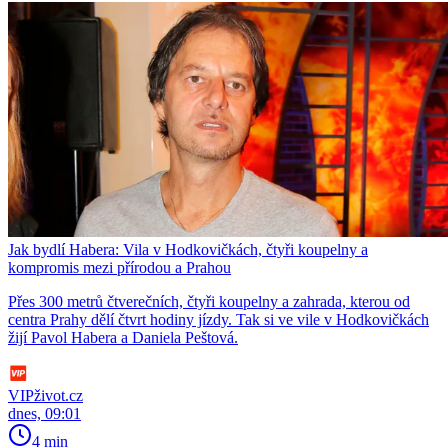
Jak bydlí Habera: Vila v Hodkovičkách, čtyři koupelny a
kompromis mezi přírodou a Prahou
Přes 300 metrů čtverečních, čtyři koupelny a zahrada, kterou od
centra Prahy dělí čtvrt hodiny jízdy. Tak si ve vile v Hodkovičkách
žijí Pavol Habera a Daniela Peštová.
VIPživot.cz
dnes, 09:01
4 min