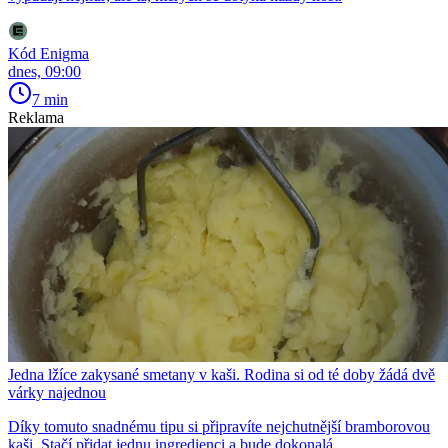
Kód Enigma
dnes, 09:00
7 min
Reklama
Jedna lžíce zakysané smetany v kaši. Rodina si od té doby žádá dvě
várky najednou
Díky tomuto snadnému tipu si připravíte nejchutnější bramborovou
kaši. Stačí přidat jednu ingredienci a bude dokonalá.