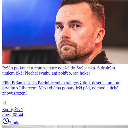
Pešán po konci u reprezentace odešel do Švýcarska. S druhým
titulem říká: Nechci svatbu ani pohřeb, jen hokej
Filip Pešán získal s Pardubicemi extraligový titul, deset let po tom
prvním s Libercem. Mezi oběma poháry leží pád, odchod a tiché
znovuzrození.
SportyŽivě
dnes, 08:44
3 min