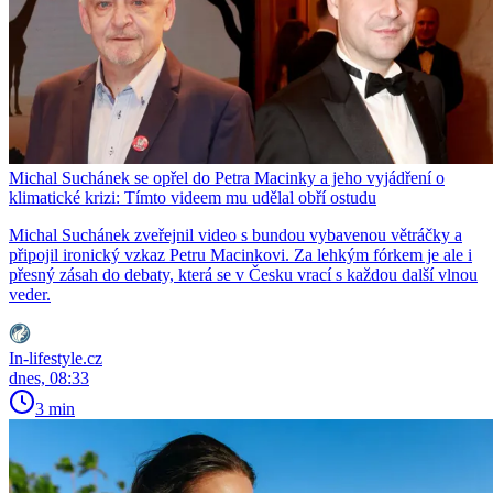
Michal Suchánek se opřel do Petra Macinky a jeho vyjádření o
klimatické krizi: Tímto videem mu udělal obří ostudu
Michal Suchánek zveřejnil video s bundou vybavenou větráčky a
připojil ironický vzkaz Petru Macinkovi. Za lehkým fórkem je ale i
přesný zásah do debaty, která se v Česku vrací s každou další vlnou
veder.
In-lifestyle.cz
dnes, 08:33
3 min