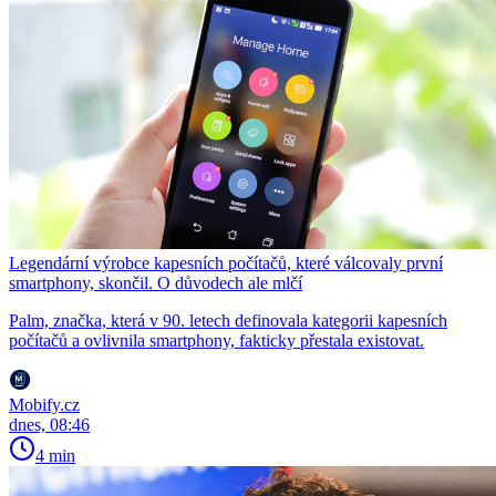
Legendární výrobce kapesních počítačů, které válcovaly první
smartphony, skončil. O důvodech ale mlčí
Palm, značka, která v 90. letech definovala kategorii kapesních
počítačů a ovlivnila smartphony, fakticky přestala existovat.
Mobify.cz
dnes, 08:46
4 min