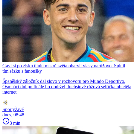
Gavi si po zisku titulu mistrů světa obarvil vlasy narůžovo. Splnil
tím sázku s fanoušky
Španělský záložník dal slovo v rozhovoru pro Mundo Deportivo.
Osmnáct dní po finále ho dodržel, fuchsiově růžová selfíčka obletěla
internet.
SportyŽivě
dnes, 08:48
3 min