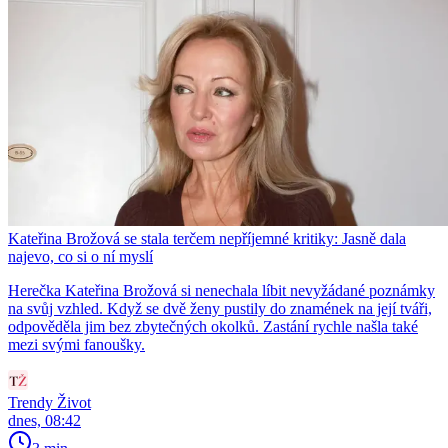
Kateřina Brožová se stala terčem nepříjemné kritiky: Jasně dala
najevo, co si o ní myslí
Herečka Kateřina Brožová si nenechala líbit nevyžádané poznámky
na svůj vzhled. Když se dvě ženy pustily do znamének na její tváři,
odpověděla jim bez zbytečných okolků. Zastání rychle našla také
mezi svými fanoušky.
Trendy Život
dnes, 08:42