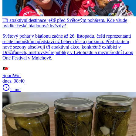
Tři atraktivní destinace ještě před Světovým pohárem. Kde všude
uvidíte české biatlonové hvězdy?
Světový pohár v biatlonu začne až 26. listopadu, čeští reprezentanti
se ale fanouškům představí už během léta a podzimu. Před startem
nové sezony absolvují tři atraktivní akce, konkrétně exhibici v
Drážďanech, mistrovství republiky v Letohradu a mezinárodní Loop
One Festival v Mnichově.
SportWin
dnes, 08:40
1 min