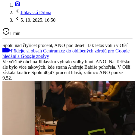
Jihlavská Drbna
5. 10. 2025, 16:50
1 min
Spolu nad čtyřicet procent, ANO pod deset. Tak letos volili v Olší
Přidejte si obsah Centrum.cz do oblíbených zdrojů pro Google
hledání a Google zprávy
Ve většině obcí na Jihlavsku vyhrálo volby hnutí ANO. Na Telčsku
ale bylo více takových, kde strana Andreje Babiše pohořela. V Olší
získala koalice Spolu 40,47 procent hlasů, zatímco ANO pouze
9,52.