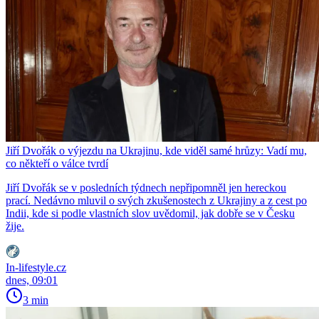
Jiří Dvořák o výjezdu na Ukrajinu, kde viděl samé hrůzy: Vadí mu,
co někteří o válce tvrdí
Jiří Dvořák se v posledních týdnech nepřipomněl jen hereckou
prací. Nedávno mluvil o svých zkušenostech z Ukrajiny a z cest po
Indii, kde si podle vlastních slov uvědomil, jak dobře se v Česku
žije.
In-lifestyle.cz
dnes, 09:01
3 min