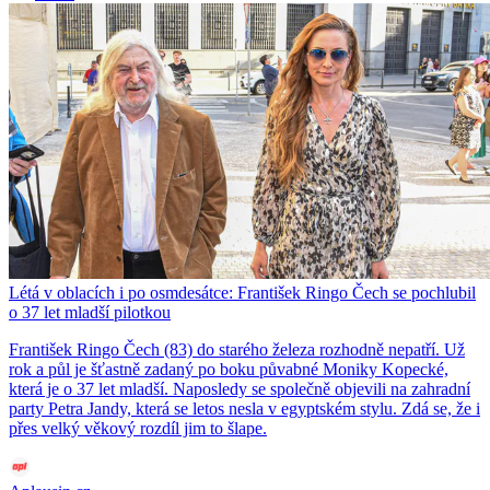
Létá v oblacích i po osmdesátce: František Ringo Čech se pochlubil
o 37 let mladší pilotkou
František Ringo Čech (83) do starého železa rozhodně nepatří. Už
rok a půl je šťastně zadaný po boku půvabné Moniky Kopecké,
která je o 37 let mladší. Naposledy se společně objevili na zahradní
party Petra Jandy, která se letos nesla v egyptském stylu. Zdá se, že i
přes velký věkový rozdíl jim to šlape.