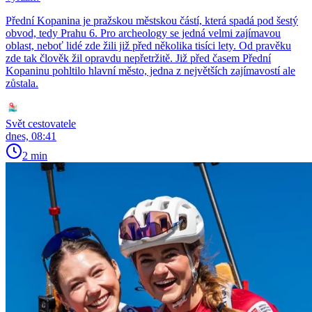
Přední Kopanina je pražskou městskou částí, která spadá pod šestý
obvod, tedy Prahu 6. Pro archeology se jedná velmi zajímavou
oblast, neboť lidé zde žili již před několika tisíci lety. Od pravěku
zde tak člověk žil opravdu nepřetržitě. Již před časem Přední
Kopaninu pohltilo hlavní město, jedna z největších zajímavostí ale
zůstala.
Svět cestovatele
dnes, 08:41
2 min