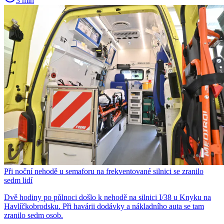
3 min
Při noční nehodě u semaforu na frekventované silnici se zranilo
sedm lidí
Dvě hodiny po půlnoci došlo k nehodě na silnici I/38 u Knyku na
Havlíčkobrodsku. Při havárii dodávky a nákladního auta se tam
zranilo sedm osob.