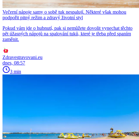
Večerní nápoje samy o sobě tuk nespalují. Některé však mohou
podpořit pitný režim a zdravý životní styl
Pokud vám jde o hubnutí, pak si nemůžete dovolit vynechat těchto
pět úžasných nápojů na spalování tuků, které je třeba před spaním
zaměnit.
Zdravestravovani.eu
dnes, 08:57
3 min