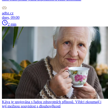
adbz.cz
dnes, 09:00
2 min
Káva je spojována s řadou zdravotních přínosů. Vědci zkoumají i
její možnou souvislost s dlouhověkostí