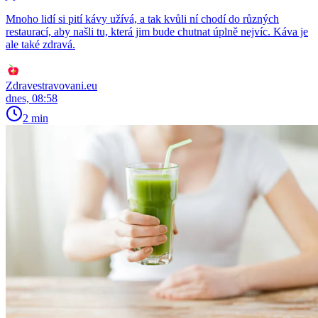
Mnoho lidí si pití kávy užívá, a tak kvůli ní chodí do různých
restaurací, aby našli tu, která jim bude chutnat úplně nejvíc. Káva je
ale také zdravá.
Zdravestravovani.eu
dnes, 08:58
2 min