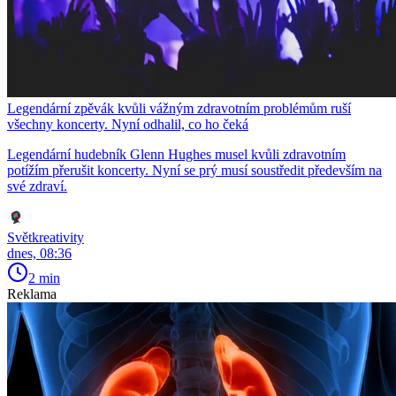
Legendární zpěvák kvůli vážným zdravotním problémům ruší
všechny koncerty. Nyní odhalil, co ho čeká
Legendární hudebník Glenn Hughes musel kvůli zdravotním
potížím přerušit koncerty. Nyní se prý musí soustředit především na
své zdraví.
Světkreativity
dnes, 08:36
2 min
Reklama