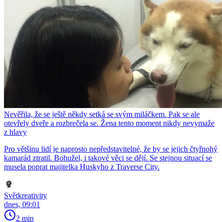
Nevěřila, že se ještě někdy setká se svým miláčkem. Pak se ale
otevřely dveře a rozbrečela se. Žena tento moment nikdy nevymaže
z hlavy
Pro většinu lidí je naprosto nepředstavitelné, že by se jejich čtyřnohý
kamarád ztratil. Bohužel, i takové věci se dějí. Se stejnou situací se
musela poprat majitelka Huskyho z Traverse City.
Světkreativity
dnes, 09:01
2 min