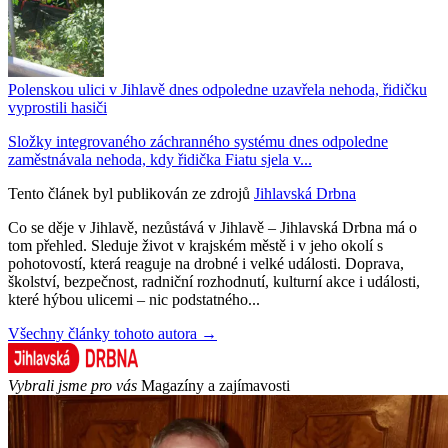
Polenskou ulici v Jihlavě dnes odpoledne uzavřela nehoda, řidičku
vyprostili hasiči
Složky integrovaného záchranného systému dnes odpoledne
zaměstnávala nehoda, kdy řidička Fiatu sjela v...
Tento článek byl publikován ze zdrojů
Jihlavská Drbna
Co se děje v Jihlavě, nezůstává v Jihlavě – Jihlavská Drbna má o
tom přehled. Sleduje život v krajském městě i v jeho okolí s
pohotovostí, která reaguje na drobné i velké události. Doprava,
školství, bezpečnost, radniční rozhodnutí, kulturní akce i události,
které hýbou ulicemi – nic podstatného...
Všechny články tohoto autora →
Vybrali jsme pro vás
Magazíny a zajímavosti