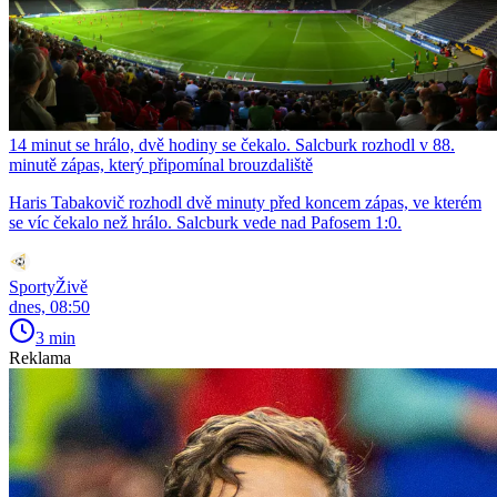
14 minut se hrálo, dvě hodiny se čekalo. Salcburk rozhodl v 88.
minutě zápas, který připomínal brouzdaliště
Haris Tabakovič rozhodl dvě minuty před koncem zápas, ve kterém
se víc čekalo než hrálo. Salcburk vede nad Pafosem 1:0.
SportyŽivě
dnes, 08:50
3 min
Reklama