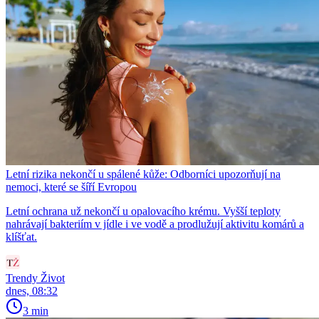
Letní rizika nekončí u spálené kůže: Odborníci upozorňují na
nemoci, které se šíří Evropou
Letní ochrana už nekončí u opalovacího krému. Vyšší teploty
nahrávají bakteriím v jídle i ve vodě a prodlužují aktivitu komárů a
klíšťat.
Trendy Život
dnes, 08:32
3 min