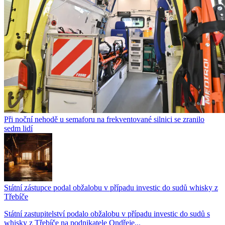
Při noční nehodě u semaforu na frekventované silnici se zranilo
sedm lidí
Státní zástupce podal obžalobu v případu investic do sudů whisky z
Třebíče
Státní zastupitelství podalo obžalobu v případu investic do sudů s
whisky z Třebíče na podnikatele Ondřeje...