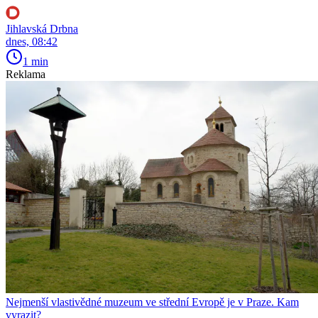
Jihlavská Drbna
dnes, 08:42
1 min
Reklama
Nejmenší vlastivědné muzeum ve střední Evropě je v Praze. Kam
vyrazit?