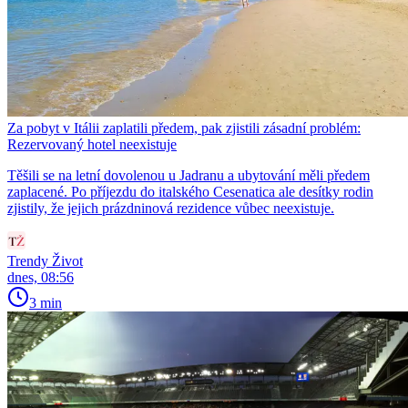
Za pobyt v Itálii zaplatili předem, pak zjistili zásadní problém:
Rezervovaný hotel neexistuje
Těšili se na letní dovolenou u Jadranu a ubytování měli předem
zaplacené. Po příjezdu do italského Cesenatica ale desítky rodin
zjistily, že jejich prázdninová rezidence vůbec neexistuje.
Trendy Život
dnes, 08:56
3 min