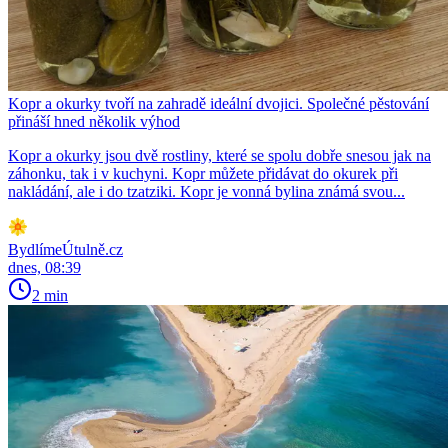
Kopr a okurky tvoří na zahradě ideální dvojici. Společné pěstování
přináší hned několik výhod
Kopr a okurky jsou dvě rostliny, které se spolu dobře snesou jak na
záhonku, tak i v kuchyni. Kopr můžete přidávat do okurek při
nakládání, ale i do tzatziki. Kopr je vonná bylina známá svou...
BydlímeÚtulně.cz
dnes, 08:39
2 min