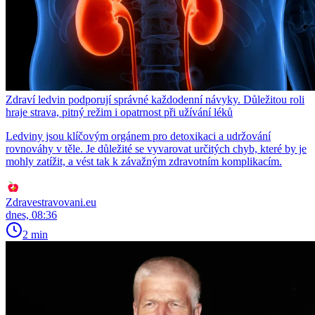
Zdraví ledvin podporují správné každodenní návyky. Důležitou roli
hraje strava, pitný režim i opatrnost při užívání léků
Ledviny jsou klíčovým orgánem pro detoxikaci a udržování
rovnováhy v těle. Je důležité se vyvarovat určitých chyb, které by je
mohly zatížit, a vést tak k závažným zdravotním komplikacím.
Zdravestravovani.eu
dnes, 08:36
2 min