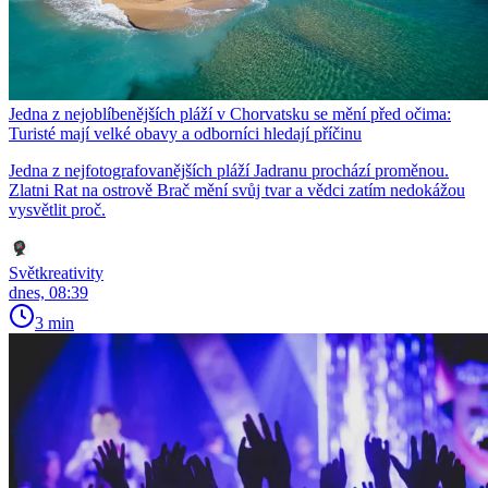
Jedna z nejoblíbenějších pláží v Chorvatsku se mění před očima:
Turisté mají velké obavy a odborníci hledají příčinu
Jedna z nejfotografovanějších pláží Jadranu prochází proměnou.
Zlatni Rat na ostrově Brač mění svůj tvar a vědci zatím nedokážou
vysvětlit proč.
Světkreativity
dnes, 08:39
3 min