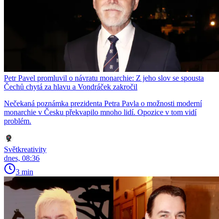
Petr Pavel promluvil o návratu monarchie: Z jeho slov se spousta
Čechů chytá za hlavu a Vondráček zakročil
Nečekaná poznámka prezidenta Petra Pavla o možnosti moderní
monarchie v Česku překvapilo mnoho lidí. Opozice v tom vidí
problém.
Světkreativity
dnes, 08:36
3 min