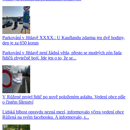
Parkování v Jihlavě XXXX.: U Kauflandu zdarma jen dvě hodiny,
den je za 650 korun
Parkování v Jihlavě není žádná věda, přesto se modrých zón řada
řidičů zbytečně bojí. Jde jen o to, že se...
V Růžené projel řidič po nově položeném asfaltu. Vedení obce píše
o čistém šílenství
Lidská blbost opravdu nezná mezí, informovalo včera vedení obce
Růžená na svém facebooku. A informovalo, s...