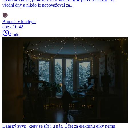
všední dny a nikdo je nepovažoval za...
Bruneta v kuchyni
dnes, 10:42
4 min
Dánský zvyk, který se šíří i u nás. Účet za elektřinu díky němu