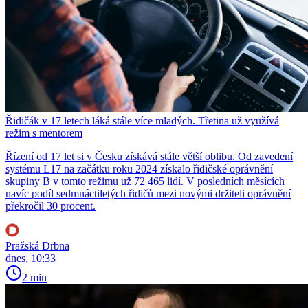
Řidičák v 17 letech láká stále více mladých. Třetina už využívá
režim s mentorem
Řízení od 17 let si v Česku získává stále větší oblibu. Od zavedení
systému L17 na začátku roku 2024 získalo řidičské oprávnění
skupiny B v tomto režimu už 72 465 lidí. V posledních měsících
navíc podíl sedmnáctiletých řidičů mezi novými držiteli oprávnění
překročil 30 procent.
Pražská Drbna
dnes, 10:33
2 min