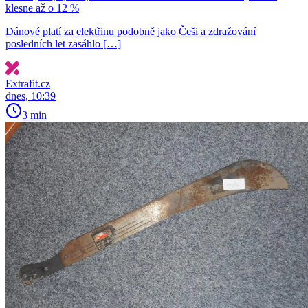
klesne až o 12 %
Dánové platí za elektřinu podobně jako Češi a zdražování
posledních let zasáhlo […]
Extrafit.cz
dnes, 10:39
3 min