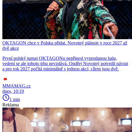
OKTAGON chce v Polsku přidat. Novotný plánuje v roce 2027 až
dvě akce
První polský turnaj OKTAGONu nepřinesl vyprodanou halu,
vedení se ale tohoto trhu nevzdává. Ondřej Novotný potvrdil návrat
a pro rok 2027 počítá minimálně s jednou akcí, cílem jsou dvě.
MMAMAG.cz
dnes, 10:19
1 min
Reklama