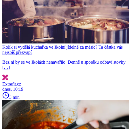
Kolik si vydělá kuchařka ve školní jídelně za měsíc? Ta částka vás
nejspíš překvapí
Bez ní by se ve školách nenavařilo. Denně u sporáku odbaví stovky
[…]
Extrafit.cz
dnes, 10:19
3 min