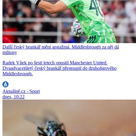
Další český brankář mění angažmá. Middlesbrough za něj dá
miliony
Radek Vítek po šesti letech opustil Manchester United.
Dvaadvacetiletý český brankář přestoupil do druholigového
Middlesbrough.
Aktuálně.cz - Sport
dnes, 10:22