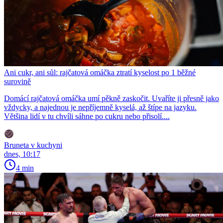
Ani cukr, ani sůl: rajčatová omáčka ztratí kyselost po 1 běžné
surovině
Domácí rajčatová omáčka umí pěkně zaskočit. Uvaříte ji přesně jako
vždycky, a najednou je nepříjemně kyselá, až štípe na jazyku.
Většina lidí v tu chvíli sáhne po cukru nebo přisolí....
Bruneta v kuchyni
dnes, 10:17
4 min