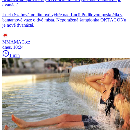
dvanáctá
Lucia Szabová po titulové výhře nad Lucií Pudilovou poskočila v
bantamové váze o dvě místa. Neporažená šampionka OKTAGONu
je nově dvanáctá.
MMAMAG.cz
dnes, 10:24
1 min