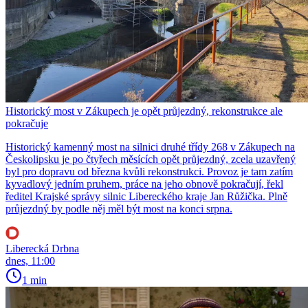
Historický most v Zákupech je opět průjezdný, rekonstrukce ale
pokračuje
Historický kamenný most na silnici druhé třídy 268 v Zákupech na
Českolipsku je po čtyřech měsících opět průjezdný, zcela uzavřený
byl pro dopravu od března kvůli rekonstrukci. Provoz je tam zatím
kyvadlový jedním pruhem, práce na jeho obnově pokračují, řekl
ředitel Krajské správy silnic Libereckého kraje Jan Růžička. Plně
průjezdný by podle něj měl být most na konci srpna.
Liberecká Drbna
dnes, 11:00
1 min