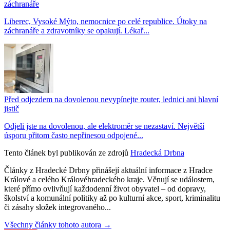
záchranáře
Liberec, Vysoké Mýto, nemocnice po celé republice. Útoky na
záchranáře a zdravotníky se opakují. Lékař...
Před odjezdem na dovolenou nevypínejte router, lednici ani hlavní
jistič
Odjeli jste na dovolenou, ale elektroměr se nezastaví. Největší
úsporu přitom často nepřinesou odpojené...
Tento článek byl publikován ze zdrojů
Hradecká Drbna
Články z Hradecké Drbny přinášejí aktuální informace z Hradce
Králové a celého Královéhradeckého kraje. Věnují se událostem,
které přímo ovlivňují každodenní život obyvatel – od dopravy,
školství a komunální politiky až po kulturní akce, sport, kriminalitu
či zásahy složek integrovaného...
Všechny články tohoto autora →