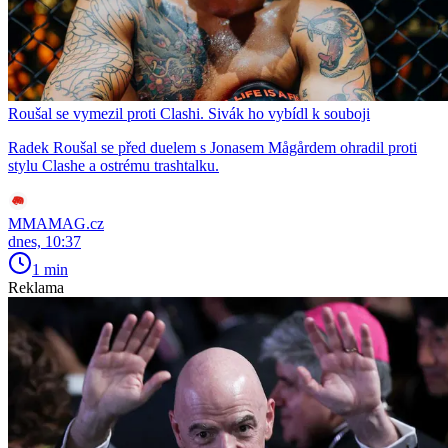
Roušal se vymezil proti Clashi. Sivák ho vybídl k souboji
Radek Roušal se před duelem s Jonasem Mågårdem ohradil proti
stylu Clashe a ostrému trashtalku.
MMAMAG.cz
dnes, 10:37
1 min
Reklama