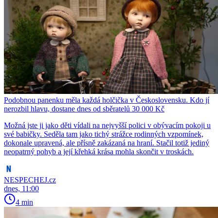
Podobnou panenku měla každá holčička v Československu. Kdo jí
nerozbil hlavu, dostane dnes od sběratelů 30 000 Kč
Možná jste ji jako děti vídali na nejvyšší polici v obývacím pokoji u
své babičky. Seděla tam jako tichý strážce rodinných vzpomínek,
dokonale upravená, ale přísně zakázaná na hraní. Stačil totiž jediný
neopatrný pohyb a její křehká krása mohla skončit v troskách.
NESPECHEJ.cz
dnes, 11:00
4 min