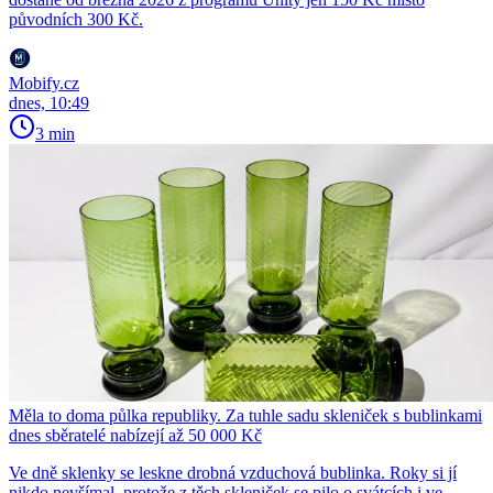
původních 300 Kč.
Mobify.cz
dnes, 10:49
3 min
Měla to doma půlka republiky. Za tuhle sadu skleniček s bublinkami
dnes sběratelé nabízejí až 50 000 Kč
Ve dně sklenky se leskne drobná vzduchová bublinka. Roky si jí
nikdo nevšímal, protože z těch skleniček se pilo o svátcích i ve