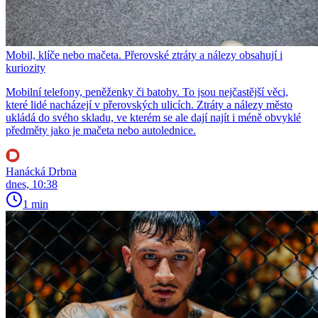
Mobil, klíče nebo mačeta. Přerovské ztráty a nálezy obsahují i
kuriozity
Mobilní telefony, peněženky či batohy. To jsou nejčastější věci,
které lidé nacházejí v přerovských ulicích. Ztráty a nálezy město
ukládá do svého skladu, ve kterém se ale dají najít i méně obvyklé
předměty jako je mačeta nebo autolednice.
Hanácká Drbna
dnes, 10:38
1 min