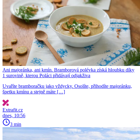
Ani majoránka, ani kmín. Bramborová polévka získá hloubku díky
1 surovině, kterou Poláci přidávají odjakživa
Uvaříte bramboračku jako vždycky. Osolíte, přihodíte majoránku,
špetku kmínu a stejně máte […]
Extrafit.cz
dnes, 10:56
3 min