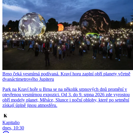
Brno čeká vesmírná podívaná. Kraví horu zaplní obří planety včetně
dvanáctimetrového Jupiteru
Park na Kraví hoře u Brna se na několik srpnových dnů promění v
otevřenou vesmírnou expozici. Od 3. do 9. srpna 2026 zde vyrostou
obří modely planet, Měsíce, Slunce i noční oblohy, které po setmění
získají úplně jinou atmosféru.
Kapitalio
dnes, 10:30