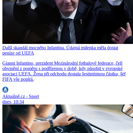
Další skandál mocného Infantina. Údajná milenka měla dostat
peníze od UEFA
Gianni Infantino, prezident Mezinárodní fotbalové federace, čelí
obvinění z poměru s podřízenou v době, kdy působil v evropské
asociaci UEFA. Žena při odchodu dostala šestimístnou částku, šéf
FIFA vše popírá.
Aktuálně.cz - Sport
dnes, 10:34