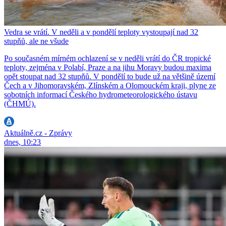
Vedra se vrátí. V neděli a v pondělí teploty vystoupají nad 32
stupňů, ale ne všude
Po současném mírném ochlazení se v neděli vrátí do ČR tropické
teploty, zejména v Polabí, Praze a na jihu Moravy budou maxima
opět stoupat nad 32 stupňů. V pondělí to bude už na většině území
Čech a v Jihomoravském, Zlínském a Olomouckém kraji, plyne ze
sobotních informací Českého hydrometeorologického ústavu
(ČHMÚ).
Aktuálně.cz - Zprávy
dnes, 10:23