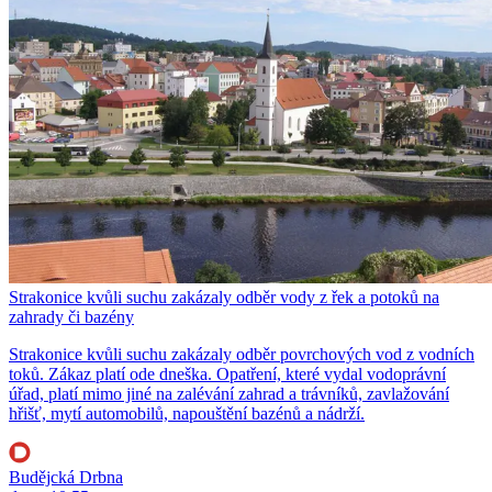
Strakonice kvůli suchu zakázaly odběr vody z řek a potoků na
zahrady či bazény
Strakonice kvůli suchu zakázaly odběr povrchových vod z vodních
toků. Zákaz platí ode dneška. Opatření, které vydal vodoprávní
úřad, platí mimo jiné na zalévání zahrad a trávníků, zavlažování
hřišť, mytí automobilů, napouštění bazénů a nádrží.
Budějcká Drbna