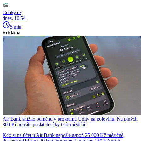
Cooky.cz
dnes, 10:54
5 min
Reklama
Air Bank snížilo odměnu v programu Unity na polovinu. Na plných
300 Kč musíte poslat desítky tisíc měsíčně
Kdo si na účet u Air Bank nepošle aspoň 25 000 Kč měsíčně,
dostane od března 2026 z programu Unity jen 150 Kč místo