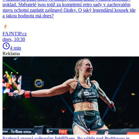
poklad. Sběratelé jsou totiž za kompletní retro sady v zachovalém
stavu ochotni zaplatit zajímavé částky. O jaký legendární kousek jde
a jakou hodnotu má dnes?
FAJNTIP.cz
dnes, 10:30
4 min
Reklama
Szabová stoupá světovým žebříčkem. Po výhře nad Pudilovou je