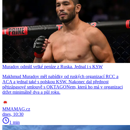
Muradov odmítl velké peníze z Ruska. Jednal i s KSW
Makhmud Muradov měl nabídky od ruských organizací RCC a
ACA a jednal také s polskou KSW. Nakonec dal přednost
pětizápasové smlouvě s OKTAGONem, která ho má v organizaci
držet minimálně dva a půl roku.
MMAMAG.cz
dnes, 10:30
1 min