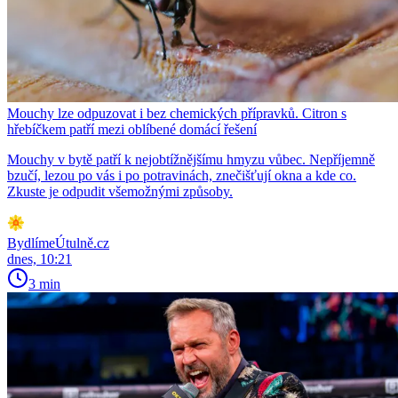
Mouchy lze odpuzovat i bez chemických přípravků. Citron s
hřebíčkem patří mezi oblíbené domácí řešení
Mouchy v bytě patří k nejobtížnějšímu hmyzu vůbec. Nepříjemně
bzučí, lezou po vás i po potravinách, znečišťují okna a kde co.
Zkuste je odpudit všemožnými způsoby.
BydlímeÚtulně.cz
dnes, 10:21
3 min