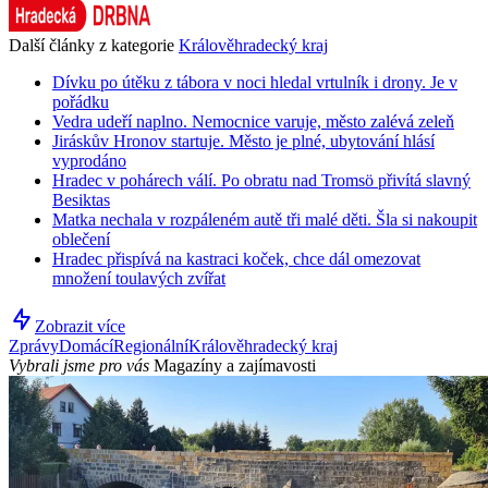
Další články z kategorie
Králověhradecký kraj
Dívku po útěku z tábora v noci hledal vrtulník i drony. Je v
pořádku
Vedra udeří naplno. Nemocnice varuje, město zalévá zeleň
Jiráskův Hronov startuje. Město je plné, ubytování hlásí
vyprodáno
Hradec v pohárech válí. Po obratu nad Tromsö přivítá slavný
Besiktas
Matka nechala v rozpáleném autě tři malé děti. Šla si nakoupit
oblečení
Hradec přispívá na kastraci koček, chce dál omezovat
množení toulavých zvířat
Zobrazit více
Zprávy
Domácí
Regionální
Králověhradecký kraj
Vybrali jsme pro vás
Magazíny a zajímavosti