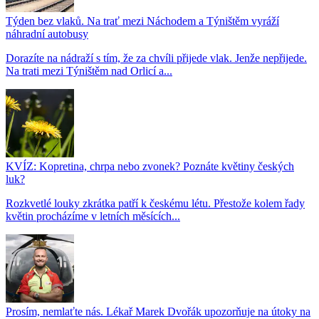
Týden bez vlaků. Na trať mezi Náchodem a Týništěm vyráží
náhradní autobusy
Dorazíte na nádraží s tím, že za chvíli přijede vlak. Jenže nepřijede.
Na trati mezi Týništěm nad Orlicí a...
KVÍZ: Kopretina, chrpa nebo zvonek? Poznáte květiny českých
luk?
Rozkvetlé louky zkrátka patří k českému létu. Přestože kolem řady
květin procházíme v letních měsících...
Prosím, nemlaťte nás. Lékař Marek Dvořák upozorňuje na útoky na