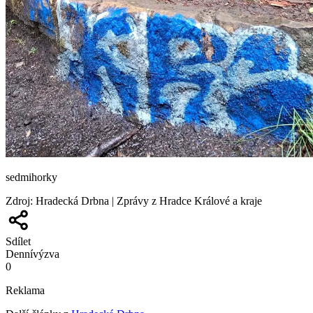
sedmihorky
Zdroj
:
Hradecká Drbna | Zprávy z Hradce Králové a kraje
Sdílet
Denní
výzva
0
Reklama