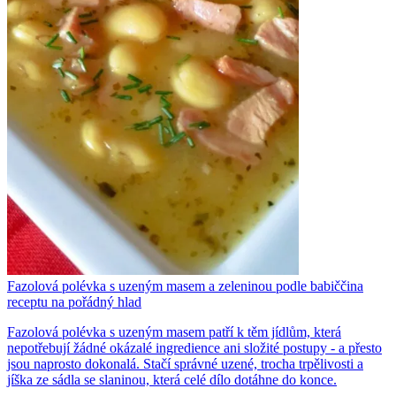
Fazolová polévka s uzeným masem a zeleninou podle babiččina
receptu na pořádný hlad
Fazolová polévka s uzeným masem patří k těm jídlům, která
nepotřebují žádné okázalé ingredience ani složité postupy - a přesto
jsou naprosto dokonalá. Stačí správné uzené, trocha trpělivosti a
jíška ze sádla se slaninou, která celé dílo dotáhne do konce.