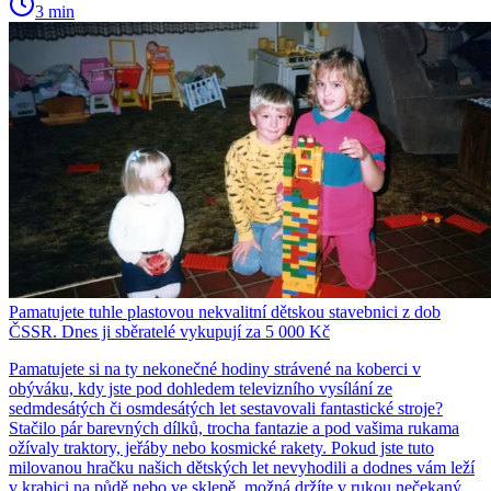
3 min
Pamatujete tuhle plastovou nekvalitní dětskou stavebnici z dob
ČSSR. Dnes ji sběratelé vykupují za 5 000 Kč
Pamatujete si na ty nekonečné hodiny strávené na koberci v
obýváku, kdy jste pod dohledem televizního vysílání ze
sedmdesátých či osmdesátých let sestavovali fantastické stroje?
Stačilo pár barevných dílků, trocha fantazie a pod vašima rukama
ožívaly traktory, jeřáby nebo kosmické rakety. Pokud jste tuto
milovanou hračku našich dětských let nevyhodili a dodnes vám leží
v krabici na půdě nebo ve sklepě, možná držíte v rukou nečekaný