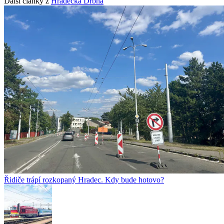
Další články z
Hradecká Drbna
Řidiče trápí rozkopaný Hradec. Kdy bude hotovo?