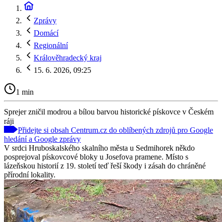
Zprávy
Domácí
Regionální
Králověhradecký kraj
15. 6. 2026, 09:25
1 min
Sprejer zničil modrou a bílou barvou historické pískovce v Českém
ráji
Přidejte si obsah Centrum.cz do oblíbených zdrojů pro Google
hledání a Google zprávy
V srdci Hruboskalského skalního města u Sedmihorek někdo
posprejoval pískovcové bloky u Josefova pramene. Místo s
lázeňskou historií z 19. století teď řeší škody i zásah do chráněné
přírodní lokality.