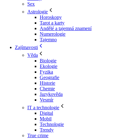
Sex
Astrologie
Horoskopy
Tarot a karty
Andělé a tajemná znamení
Numerologie
Tajemno
Zajímavosti
Věda
Biologie
Ekologie
Fyzika
Geografie
Historie
Chemie
Jazykověda
Vesmír
IT a technologie
Digital
Mobil
Technologie
Trendy
True crime