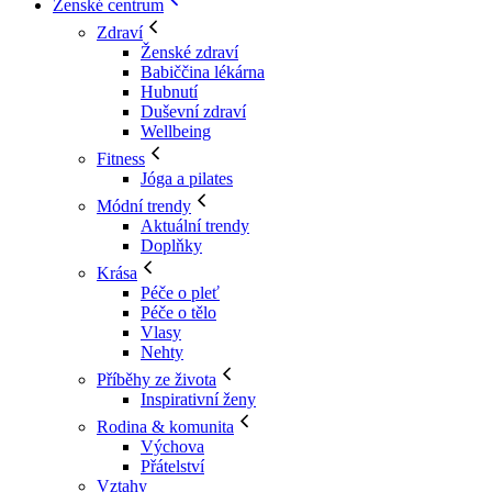
Ženské centrum
Zdraví
Ženské zdraví
Babiččina lékárna
Hubnutí
Duševní zdraví
Wellbeing
Fitness
Jóga a pilates
Módní trendy
Aktuální trendy
Doplňky
Krása
Péče o pleť
Péče o tělo
Vlasy
Nehty
Příběhy ze života
Inspirativní ženy
Rodina & komunita
Výchova
Přátelství
Vztahy