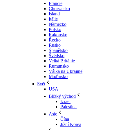
Francie
Chorvatsko
Island
Itálie
Německo
Polsko
Rakousko
Řecko
Rusko
Španělsko
Švédsko
Velká Británie
Rumunsko
Válka na Ukrajině
Maďarsko
Svět
USA
Blízký východ
Izrael
Palestina
Asie
Čína
Jižní Korea