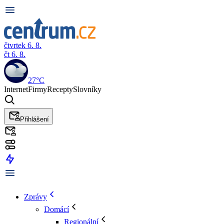
čtvrtek 6. 8.
čt 6. 8.
27°C
Internet
Firmy
Recepty
Slovníky
Přihlášení
Zprávy
Domácí
Regionální