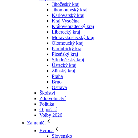
Jihočeský kraj
Jihomoravský kraj
Karlovarský kraj
Kraj Vysočina
Králověhradecký kraj
Liberecký kraj
Moravskoslezský kraj
Olomoucký kraj
Pardubický kraj
Plzeňský kraj
Středočeský kraj
Ústecký kraj
Zlínský kraj
Praha
Brno
Ostrava
Školství
Zdravotnictví
Politika
O počasí
Volby 2026
Zahraničí
Evropa
Slovensko