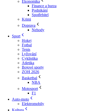
Ekonomika
Finance a burza
Podnikání
Spotřebitel
Krimi
Doprava
Nehody
Sport
Hokej
Fotbal
Tenis
Lyžování
Cyklistika
Atletika
Bojové sporty
ZOH 2026
Basketbal
NBA
Motosport
F1
Auto-moto
Elektromobily
Kultura