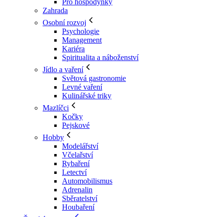
Pro hospodyňky
Zahrada
Osobní rozvoj
Psychologie
Management
Kariéra
Spiritualita a náboženství
Jídlo a vaření
Světová gastronomie
Levné vaření
Kulinářské triky
Mazlíčci
Kočky
Pejskové
Hobby
Modelářství
Včelařství
Rybaření
Letectví
Automobilismus
Adrenalin
Sběratelství
Houbaření