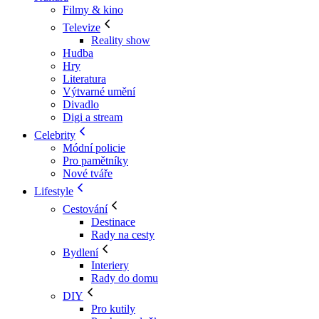
Filmy & kino
Televize
Reality show
Hudba
Hry
Literatura
Výtvarné umění
Divadlo
Digi a stream
Celebrity
Módní policie
Pro pamětníky
Nové tváře
Lifestyle
Cestování
Destinace
Rady na cesty
Bydlení
Interiery
Rady do domu
DIY
Pro kutily