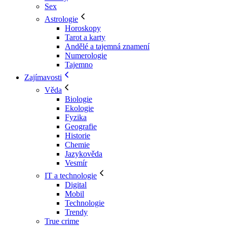
Sex
Astrologie
Horoskopy
Tarot a karty
Andělé a tajemná znamení
Numerologie
Tajemno
Zajímavosti
Věda
Biologie
Ekologie
Fyzika
Geografie
Historie
Chemie
Jazykověda
Vesmír
IT a technologie
Digital
Mobil
Technologie
Trendy
True crime