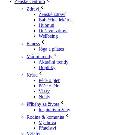
Ženské centrum
Zdraví
Ženské zdraví
Babiččina lékárna
Hubnutí
Duševní zdraví
Wellbeing
Fitness
Jóga a pilates
Módní trendy
Aktuální trendy
Doplňky
Krása
Péče o pleť
Péče o tělo
Vlasy
Nehty
Příběhy ze života
Inspirativní ženy
Rodina & komunita
Výchova
Přátelství
Vztahy