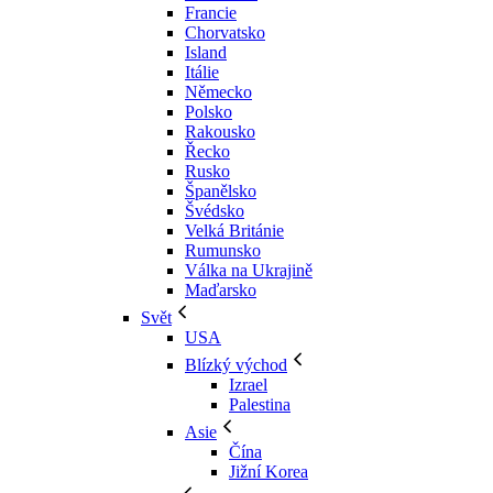
Francie
Chorvatsko
Island
Itálie
Německo
Polsko
Rakousko
Řecko
Rusko
Španělsko
Švédsko
Velká Británie
Rumunsko
Válka na Ukrajině
Maďarsko
Svět
USA
Blízký východ
Izrael
Palestina
Asie
Čína
Jižní Korea