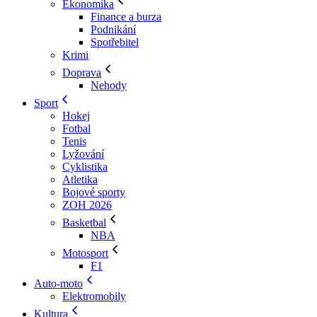
Ekonomika
Finance a burza
Podnikání
Spotřebitel
Krimi
Doprava
Nehody
Sport
Hokej
Fotbal
Tenis
Lyžování
Cyklistika
Atletika
Bojové sporty
ZOH 2026
Basketbal
NBA
Motosport
F1
Auto-moto
Elektromobily
Kultura