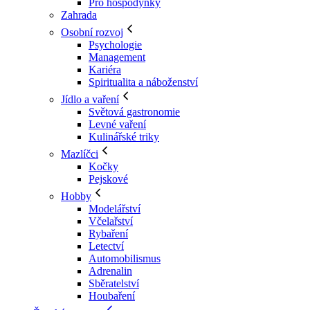
Pro hospodyňky
Zahrada
Osobní rozvoj
Psychologie
Management
Kariéra
Spiritualita a náboženství
Jídlo a vaření
Světová gastronomie
Levné vaření
Kulinářské triky
Mazlíčci
Kočky
Pejskové
Hobby
Modelářství
Včelařství
Rybaření
Letectví
Automobilismus
Adrenalin
Sběratelství
Houbaření