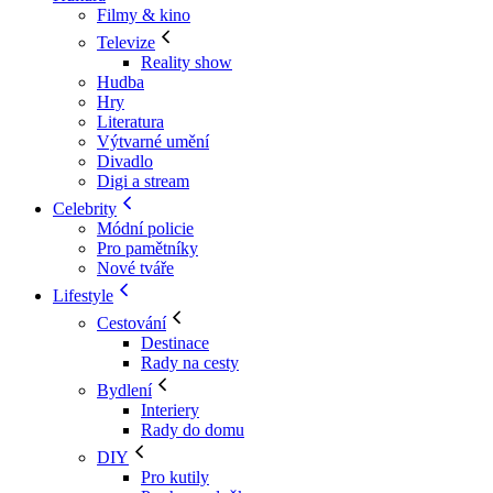
Filmy & kino
Televize
Reality show
Hudba
Hry
Literatura
Výtvarné umění
Divadlo
Digi a stream
Celebrity
Módní policie
Pro pamětníky
Nové tváře
Lifestyle
Cestování
Destinace
Rady na cesty
Bydlení
Interiery
Rady do domu
DIY
Pro kutily