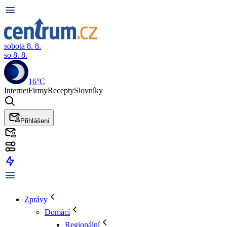
sobota 8. 8.
so 8. 8.
16°C
Internet
Firmy
Recepty
Slovníky
Přihlášení
Zprávy
Domácí
Regionální