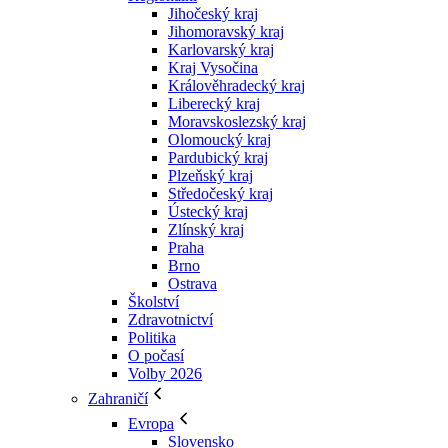
Jihočeský kraj
Jihomoravský kraj
Karlovarský kraj
Kraj Vysočina
Králověhradecký kraj
Liberecký kraj
Moravskoslezský kraj
Olomoucký kraj
Pardubický kraj
Plzeňský kraj
Středočeský kraj
Ústecký kraj
Zlínský kraj
Praha
Brno
Ostrava
Školství
Zdravotnictví
Politika
O počasí
Volby 2026
Zahraničí
Evropa
Slovensko