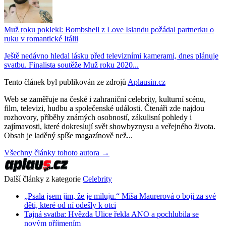
Muž roku poklekl: Bombshell z Love Islandu požádal partnerku o
ruku v romantické Itálii
Ještě nedávno hledal lásku před televizními kamerami, dnes plánuje
svatbu. Finalista soutěže Muž roku 2020...
Tento článek byl publikován ze zdrojů
Aplausin.cz
Web se zaměřuje na české i zahraniční celebrity, kulturní scénu,
film, televizi, hudbu a společenské události. Čtenáři zde najdou
rozhovory, příběhy známých osobností, zákulisní pohledy i
zajímavosti, které dokreslují svět showbyznysu a veřejného života.
Obsah je laděný spíše magazínově než...
Všechny články tohoto autora →
Další články z kategorie
Celebrity
„Psala jsem jim, že je miluju.“ Míša Maurerová o boji za své
děti, které od ní odešly k otci
Tajná svatba: Hvězda Ulice řekla ANO a pochlubila se
novým příjmením