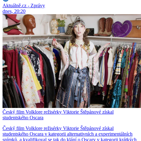
Aktuálně.cz - Zprávy
dnes, 20:20
Český film Volklore režisérky Viktorie Štěpánové získal
studentského Oscara
Český film Volklore režisérky Viktorie Štěpánové získal
studentského Oscara v kategorii alternativních a experimentálních
snímků, a kvalifikoval se tak do klání o Oscary v kategorii krátkých