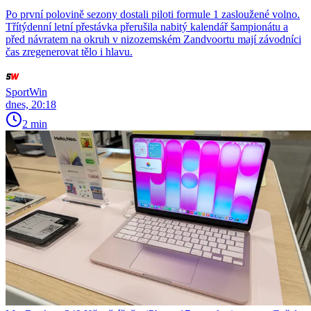
Po první polovině sezony dostali piloti formule 1 zasloužené volno.
Třítýdenní letní přestávka přerušila nabitý kalendář šampionátu a
před návratem na okruh v nizozemském Zandvoortu mají závodníci
čas zregenerovat tělo i hlavu.
SportWin
dnes, 20:18
2 min