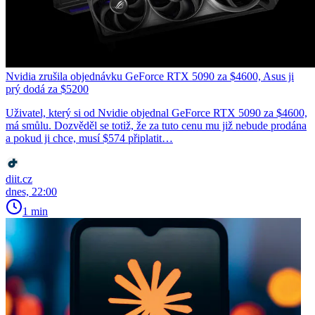
Nvidia zrušila objednávku GeForce RTX 5090 za $4600, Asus ji
prý dodá za $5200
Uživatel, který si od Nvidie objednal GeForce RTX 5090 za $4600,
má smůlu. Dozvěděl se totiž, že za tuto cenu mu již nebude prodána
a pokud ji chce, musí $574 připlatit…
diit.cz
dnes, 22:00
1 min