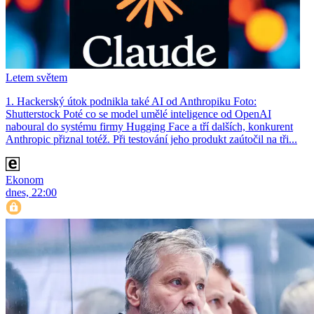
Letem světem
1. Hackerský útok podnikla také AI od Anthropiku Foto:
Shutterstock Poté co se model umělé inteligence od OpenAI
naboural do systému firmy Hugging Face a tří dalších, konkurent
Anthro­pic přiznal totéž. Při testování jeho produkt zaútočil na tři...
Ekonom
dnes, 22:00