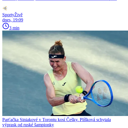
SportyŽivě
dnes, 19:09
3 min
Parťačka Siniakové v Torontu kosí Češky. Plíšková schytala
výprask od ruské šampionky