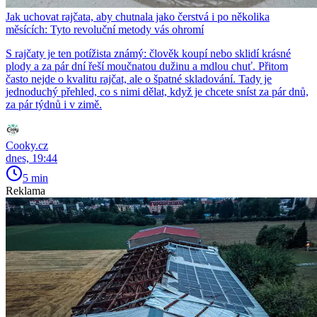
Jak uchovat rajčata, aby chutnala jako čerstvá i po několika
měsících: Tyto revoluční metody vás ohromí
S rajčaty je ten potížista známý: člověk koupí nebo sklidí krásné
plody a za pár dní řeší moučnatou dužinu a mdlou chuť. Přitom
často nejde o kvalitu rajčat, ale o špatné skladování. Tady je
jednoduchý přehled, co s nimi dělat, když je chcete sníst za pár dnů,
za pár týdnů i v zimě.
Cooky.cz
dnes, 19:44
5 min
Reklama