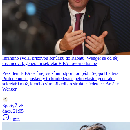
Infantino svolal krizovou schůzku do Rabatu. Wenger se od něj
distancoval, generální sekretář FIFA hovoří o hanbě
Prezident FIFA čelí nejtvrdšímu odporu od pádu Seppa Blattera.
Proti němu se postavily tři konfederace, jeho vlastní generální
sekretář i muž, kterého sám přivedl do struktur federace, Arsène
Wenger.
SportyŽivě
dnes, 21:05
4 min