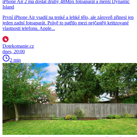
iPhone Air 2 má dostat druhý 48Mpx fotoaparát a menší Dynamic
Island
První iPhone Air vsadil na tenké a lehké tělo, ale zároveň přinesl jen
jeden zadní fotoaparát. Právě to patřilo mezi nejčastěji kritizované
vlastnosti telefonu. Apple...
Dotekomanie.cz
dnes, 20:00
2 min