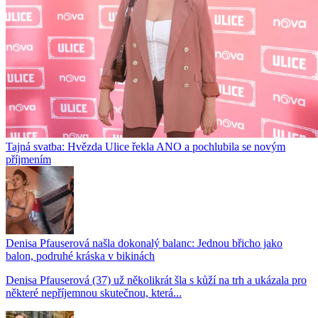
Tajná svatba: Hvězda Ulice řekla ANO a pochlubila se novým
příjmením
Denisa Pfauserová našla dokonalý balanc: Jednou břicho jako
balon, podruhé kráska v bikinách
Denisa Pfauserová (37) už několikrát šla s kůží na trh a ukázala pro
některé nepříjemnou skutečnou, která...