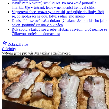
Bavič Petr Novotný slaví 79 let. Po mozkové příhodě a
infarktu žije v ústraní, letos v nemocnici trénoval chůzi
Vignerová chce smazat syna ze sítí, než půjde do školy. Bojí
se, co spolužáci najdou, když zadají jeho jméno
Denisa Pfauserová našla dokonalý balanc: Jednou břicho jako
balon, podruhé kráska v bikinách
Rok spolu a každý spí u sebe. Hubač vysvětlil, proč nechce se
Žilkovou společnou domácnost
Zobrazit více
Celebrity
Vybrali jsme pro vás
Magazíny a zajímavosti