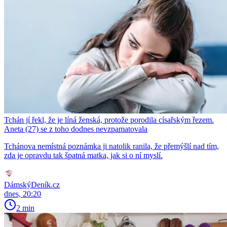
Tchán jí řekl, že je líná ženská, protože porodila císařským řezem.
Aneta (27) se z toho dodnes nevzpamatovala
Tchánova nemístná poznámka ji natolik ranila, že přemýšlí nad tím,
zda je opravdu tak špatná matka, jak si o ní myslí.
DámskýDeník.cz
dnes, 20:20
2 min