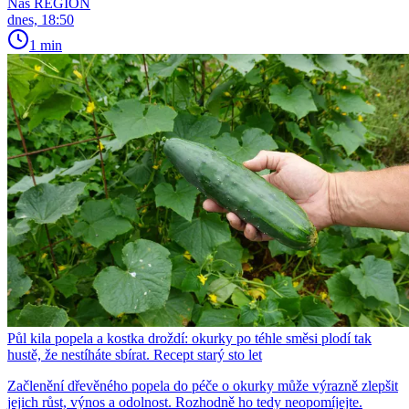
Náš REGION
dnes, 18:50
1 min
Půl kila popela a kostka droždí: okurky po téhle směsi plodí tak
hustě, že nestíháte sbírat. Recept starý sto let
Začlenění dřevěného popela do péče o okurky může výrazně zlepšit
jejich růst, výnos a odolnost. Rozhodně ho tedy neopomíjejte.