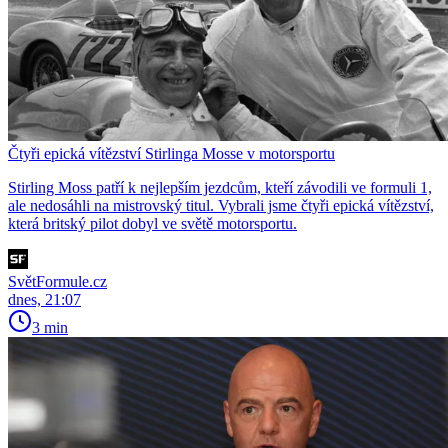
Čtyři epická vítězství Stirlinga Mosse v motorsportu
Stirling Moss patří k nejlepším jezdcům, kteří závodili ve formuli 1,
ale nedosáhli na mistrovský titul. Vybrali jsme čtyři epická vítězství,
která britský pilot dobyl ve světě motorsportu.
SvětFormule.cz
dnes, 21:07
3 min