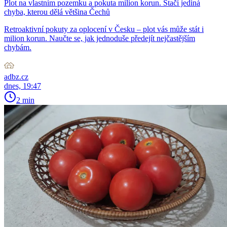
Plot na vlastním pozemku a pokuta milion korun. Stačí jediná
chyba, kterou dělá většina Čechů
Retroaktivní pokuty za oplocení v Česku – plot vás může stát i
milion korun. Naučte se, jak jednoduše předejít nejčastějším
chybám.
adbz.cz
dnes, 19:47
2 min