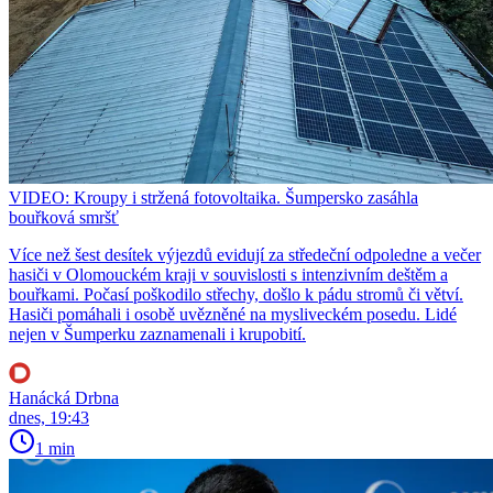
VIDEO: Kroupy i stržená fotovoltaika. Šumpersko zasáhla
bouřková smršť
Více než šest desítek výjezdů evidují za středeční odpoledne a večer
hasiči v Olomouckém kraji v souvislosti s intenzivním deštěm a
bouřkami. Počasí poškodilo střechy, došlo k pádu stromů či větví.
Hasiči pomáhali i osobě uvězněné na mysliveckém posedu. Lidé
nejen v Šumperku zaznamenali i krupobití.
Hanácká Drbna
dnes, 19:43
1 min