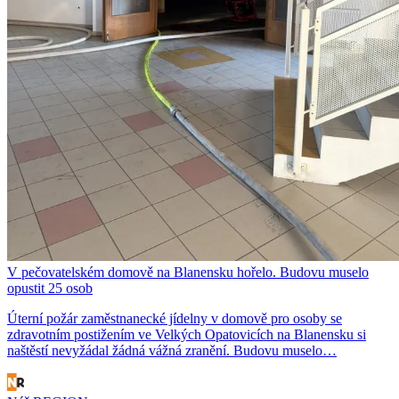
V pečovatelském domově na Blanensku hořelo. Budovu muselo
opustit 25 osob
Úterní požár zaměstnanecké jídelny v domově pro osoby se
zdravotním postižením ve Velkých Opatovicích na Blanensku si
naštěstí nevyžádal žádná vážná zranění. Budovu muselo…