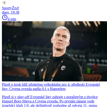
SportyŽivě
dnes, 19:38
4 min
Plzeň o krok blíž srbskému velkoklubu pro 4. předkolo Evropské
ligy. Crvena zvezda padla 0:1 s Hapoelem
Plzeň si v play-off Evropské ligy zahraje s poraženým z dvojice
Hapoel Beer-Sheva a Crvena zvezda. Po prvním zápase vede
izraelský klub 1:0, ale definitivně rozhodne až odveta 11. srpna.