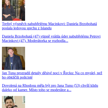
Trefný výsměch nabubřelému Macinkovi: Daniela Brzobohatá
poslala ledovou sprchu z Islandu
Daniela Brzobohatá (47) vtipně vrátila úder nabubřelému Petrovi
Macinkovi (47). Moderátorka se rozhodla...
Jan Tuna prozradil detaily děsivé noci v Řecku: Na co myslel, než
ho obklíčili policisté
Dovolená na Rhodosu měla být pro Jana Tunu (53) chvílí klidu
daleko od kamer. Místo toho se moderátor a...