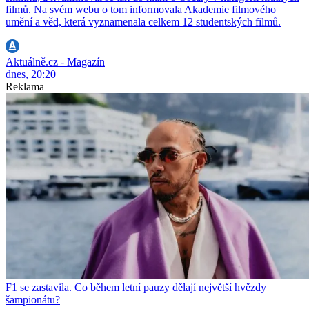
filmů. Na svém webu o tom informovala Akademie filmového
umění a věd, která vyznamenala celkem 12 studentských filmů.
Aktuálně.cz - Magazín
dnes, 20:20
Reklama
F1 se zastavila. Co během letní pauzy dělají největší hvězdy
šampionátu?