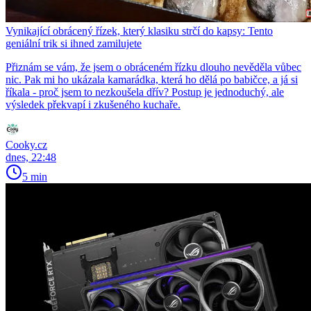
Vynikající obrácený řízek, který klasiku strčí do kapsy: Tento
geniální trik si ihned zamilujete
Přiznám se vám, že jsem o obráceném řízku dlouho nevěděla vůbec
nic. Pak mi ho ukázala kamarádka, která ho dělá po babičce, a já si
říkala - proč jsem to nezkoušela dřív? Postup je jednoduchý, ale
výsledek překvapí i zkušeného kuchaře.
Cooky.cz
dnes, 22:48
5 min