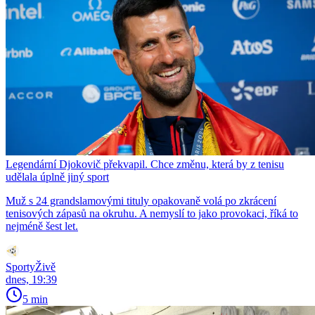
Legendární Djokovič překvapil. Chce změnu, která by z tenisu
udělala úplně jiný sport
Muž s 24 grandslamovými tituly opakovaně volá po zkrácení
tenisových zápasů na okruhu. A nemyslí to jako provokaci, říká to
nejméně šest let.
SportyŽivě
dnes, 19:39
5 min