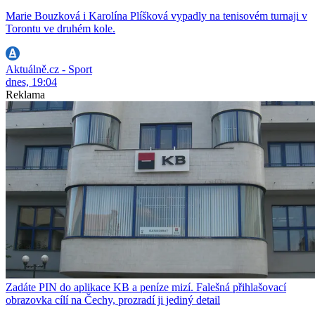
Marie Bouzková i Karolína Plíšková vypadly na tenisovém turnaji v
Torontu ve druhém kole.
Aktuálně.cz - Sport
dnes, 19:04
Reklama
Zadáte PIN do aplikace KB a peníze mizí. Falešná přihlašovací
obrazovka cílí na Čechy, prozradí ji jediný detail