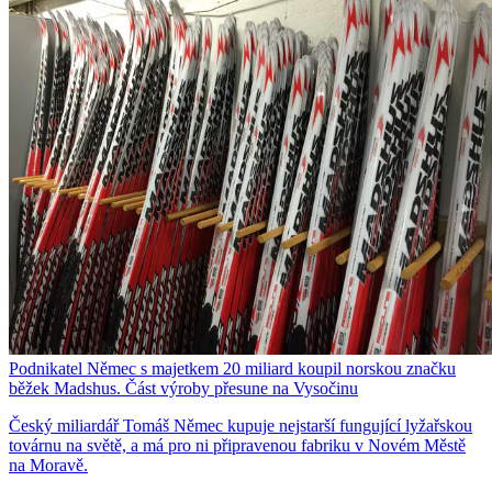
Podnikatel Němec s majetkem 20 miliard koupil norskou značku
běžek Madshus. Část výroby přesune na Vysočinu
Český miliardář Tomáš Němec kupuje nejstarší fungující lyžařskou
továrnu na světě, a má pro ni připravenou fabriku v Novém Městě
na Moravě.