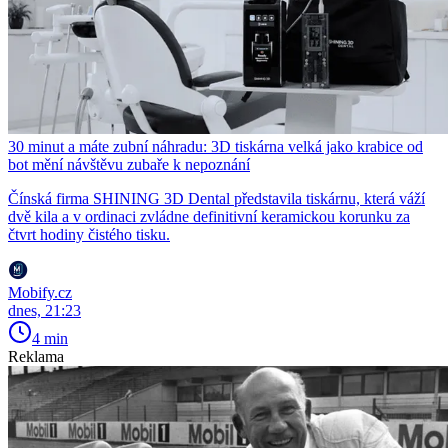
30 minut a máte zubní náhradu: 3D tiskárna velká jako krabice od
bot mění návštěvu zubaře k nepoznání
Čínská firma SHINING 3D Dental představila tiskárnu, která váží
dvě kila a v ordinaci zvládne definitivní keramickou korunku za
čtvrt hodiny čistého tisku.
Mobify.cz
dnes, 21:23
4 min
Reklama