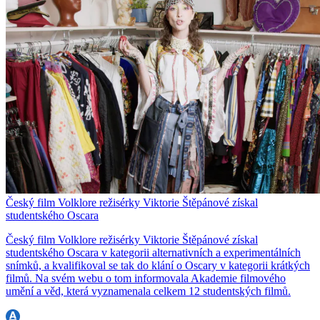
Český film Volklore režisérky Viktorie Štěpánové získal
studentského Oscara
Český film Volklore režisérky Viktorie Štěpánové získal
studentského Oscara v kategorii alternativních a experimentálních
snímků, a kvalifikoval se tak do klání o Oscary v kategorii krátkých
filmů. Na svém webu o tom informovala Akademie filmového
umění a věd, která vyznamenala celkem 12 studentských filmů.