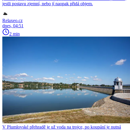
jestli postavu zjemní, nebo jí naopak přidá objem.
Relaxeo.cz
dnes, 04:51
2 min
V Plumlovské přehradě je už voda na trojce, po koupání je nutná