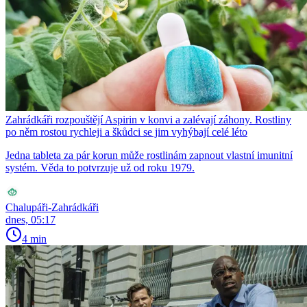
Zahrádkáři rozpouštějí Aspirin v konvi a zalévají záhony. Rostliny
po něm rostou rychleji a škůdci se jim vyhýbají celé léto
Jedna tableta za pár korun může rostlinám zapnout vlastní imunitní
systém. Věda to potvrzuje už od roku 1979.
Chalupáři-Zahrádkáři
dnes, 05:17
4 min