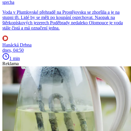
sprcha
Voda v Plumlovské přehradě na Prostějovsku se zhoršila a je na
stupni tři. Lidé by se měli po koupání osprchovat. Naopak na
štěrkopískových jezerech Poděbrady nedaleko Olomouce je voda
stále čistá a má označení jedna.
Hanácká Drbna
dnes, 04:50
1 min
Reklama