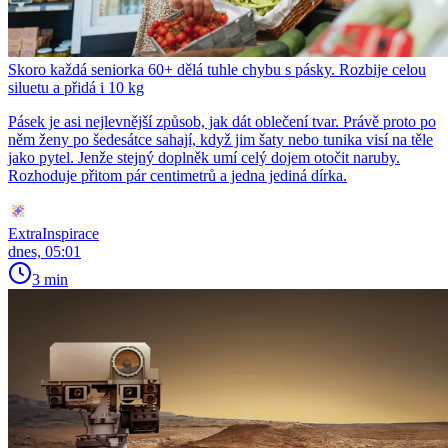
Skoro každá seniorka 60+ dělá tuhle chybu s pásky. Rozbije celou
siluetu a přidá i 10 kg
Pásek je asi nejlevnější způsob, jak dát oblečení tvar. Právě proto po
něm ženy po šedesátce sahají, když jim šaty nebo tunika visí na těle
jako pytel. Jenže stejný doplněk umí celý dojem otočit naruby.
Rozhoduje přitom pár centimetrů a jedna jediná dírka.
ExtraInspirace
dnes, 05:01
3 min