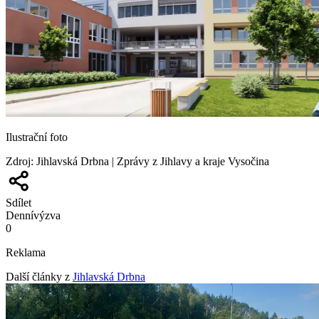
Ilustrační foto
Zdroj
:
Jihlavská Drbna | Zprávy z Jihlavy a kraje Vysočina
Sdílet
Denní
výzva
0
Reklama
Další články z
Jihlavská Drbna