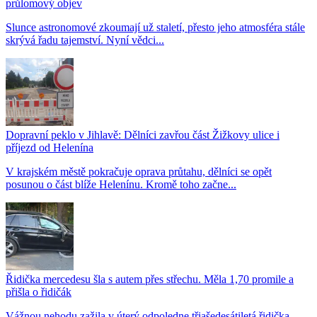
průlomový objev
Slunce astronomové zkoumají už staletí, přesto jeho atmosféra stále
skrývá řadu tajemství. Nyní vědci...
Dopravní peklo v Jihlavě: Dělníci zavřou část Žižkovy ulice i
příjezd od Helenína
V krajském městě pokračuje oprava průtahu, dělníci se opět
posunou o část blíže Helenínu. Kromě toho začne...
Řidička mercedesu šla s autem přes střechu. Měla 1,70 promile a
přišla o řidičák
Vážnou nehodu zažila v úterý odpoledne třiašedesátiletá řidička