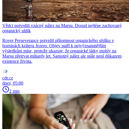
Vědci potvrdili vzácný nález na Marsu. Dosud nejlépe zachovaný
organický uhlík
Rover Perseverance potvrdil přítomnost organického uhlíku v
horninách kráteru Jezero. Objev patří k nejvýznamnějším
výsledkům mise, protože ukazuje, že organické látky mohly na
Marsu přetrvat miliardy let. Samotný nález ale stále není důkazem
existence života.
cdr.cz
dnes, 05:00
2 min