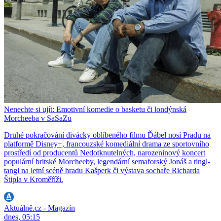
Nenechte si ujít: Emotivní komedie o basketu či londýnská
Morcheeba v SaSaZu
Druhé pokračování divácky oblíbeného filmu Ďábel nosí Pradu na
platformě Disney+, francouzské komediální drama ze sportovního
prostředí od producentů Nedotknutelných, narozeninový koncert
populární britské Morcheeby, legendární semaforský Jonáš a tingl-
tangl na letní scéně hradu Kašperk či výstava sochaře Richarda
Štipla v Kroměříži.
Aktuálně.cz - Magazín
dnes, 05:15