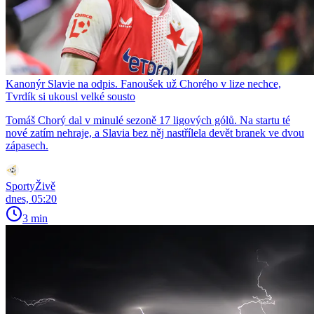
Kanonýr Slavie na odpis. Fanoušek už Chorého v lize nechce,
Tvrdík si ukousl velké sousto
Tomáš Chorý dal v minulé sezoně 17 ligových gólů. Na startu té
nové zatím nehraje, a Slavia bez něj nastřílela devět branek ve dvou
zápasech.
SportyŽivě
dnes, 05:20
3 min