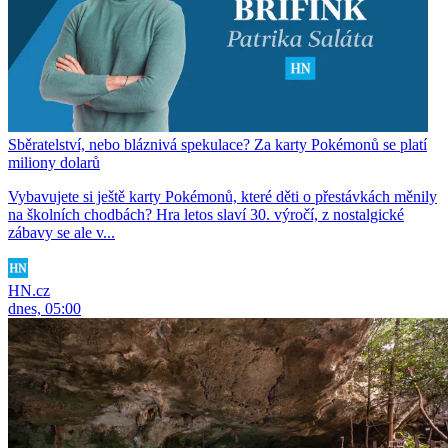
Sběratelství, nebo bláznivá spekulace? Za karty Pokémonů se platí
miliony dolarů
Vybavujete si ještě karty Pokémonů, které děti o přestávkách měnily
na školních chodbách? Hra letos slaví 30. výročí, z nostalgické
zábavy se ale v...
HN.cz
dnes, 05:00