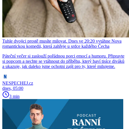
Tuhle dvojici prostě musíte milovat. Dnes ve 20:20 vytáhne Nova
romantickou komedii, která zahřeje u srdce každého Čecha
Páteční večer si zaslouží pořádnou porci emocí a humoru. Připravte
si popcorn a nechte se vtáhnout do příběhu, který baví tisíce diváků
a ukazuje, jak daleko jsme ochotni zajít pro ty, které milujeme.
NESPECHEJ.cz
dnes, 05:00
3 min