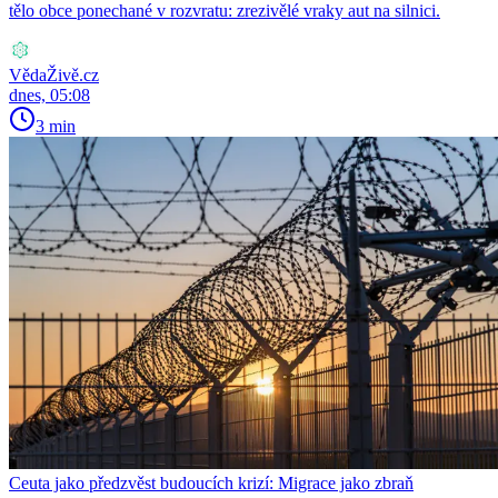
tělo obce ponechané v rozvratu: zrezivělé vraky aut na silnici.
VědaŽivě.cz
dnes, 05:08
3 min
Ceuta jako předzvěst budoucích krizí: Migrace jako zbraň