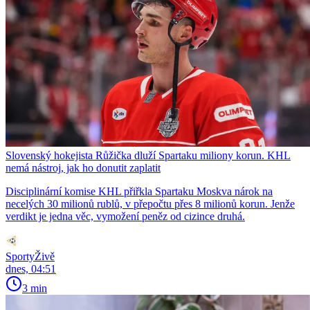
Slovenský hokejista Růžička dluží Spartaku miliony korun. KHL
nemá nástroj, jak ho donutit zaplatit
Disciplinární komise KHL přiřkla Spartaku Moskva nárok na
necelých 30 milionů rublů, v přepočtu přes 8 milionů korun. Jenže
verdikt je jedna věc, vymožení peněz od cizince druhá.
SportyŽivě
dnes, 04:51
3 min