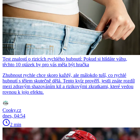
Test znalostí o rizicích rychlého hubnutí: Pokud si hlídáte váhu,
těchto 10 otázek by pro vás měla být hračka
Zhubnout rychle chce skoro každý, ale málokdo tuší, co rychlé
hubnutí s tělem skutečně dělá. Tento kvíz prověří, jestli znáte rozdíl
mezi zdravým shazováním kil a rizikovými zkratkami, které vedou
rovnou k jojo efektu.
Cooky.cz
dnes, 04:54
2 min