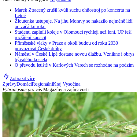
Marek Ztracený zrušil kvůli suchu ohňostroj po koncertu na
Letné
Žloutenka ustupuje. Na jihu Moravy se nakazilo nejméně lidí
od začátku roku
Studenti zaplnili koleje v Olomouci rychleji než loni. UP řeší
rozšíření kapacit
Příměstské vlaky v Praze a okolí budou od roku 2030
provozovat České dráhy
Náměstí v České Lípě dostane novou dlažbu. Vznikne i obrys
bývalého kostela
O převodu letiště v Karlových Varech se rozhodne na podzim
Zobrazit více
Zprávy
Domácí
Regionální
Kraj Vysočina
Vybrali jsme pro vás
Magazíny a zajímavosti