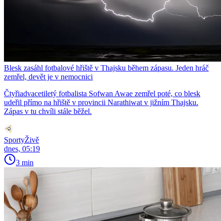
Blesk zasáhl fotbalové hřiště v Thajsku během zápasu. Jeden hráč
zemřel, devět je v nemocnici
Čtyřiadvacetiletý fotbalista Sofwan Awae zemřel poté, co blesk
udeřil přímo na hřiště v provincii Narathiwat v jižním Thajsku.
Zápas v tu chvíli stále běžel.
SportyŽivě
dnes, 05:19
3 min