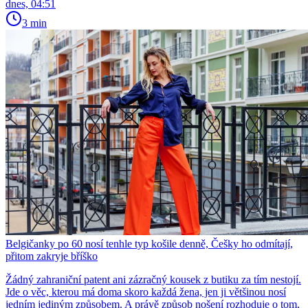
dnes, 04:51
3 min
Belgičanky po 60 nosí tenhle typ košile denně, Češky ho odmítají,
přitom zakryje bříško
Žádný zahraniční patent ani zázračný kousek z butiku za tím nestojí.
Jde o věc, kterou má doma skoro každá žena, jen ji většinou nosí
jedním jediným způsobem. A právě způsob nošení rozhoduje o tom,