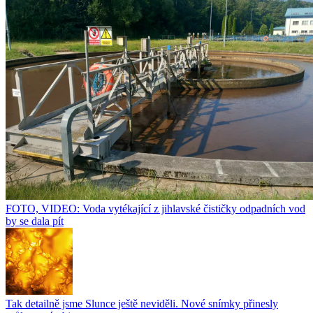
FOTO, VIDEO: Voda vytékající z jihlavské čističky odpadních vod
by se dala pít
Tak detailně jsme Slunce ještě neviděli. Nové snímky přinesly