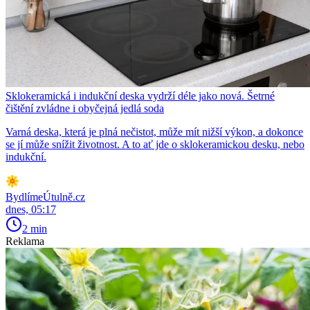
Sklokeramická i indukční deska vydrží déle jako nová. Šetrné
čištění zvládne i obyčejná jedlá soda
Varná deska, která je plná nečistot, může mít nižší výkon, a dokonce
se jí může snížit životnost. A to ať jde o sklokeramickou desku, nebo
indukční.
BydlímeÚtulně.cz
dnes, 05:17
2 min
Reklama