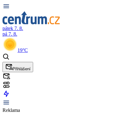
pátek 7. 8.
pá 7. 8.
19°C
Přihlášení
Reklama