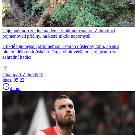
Túje hnědnou ze dne na den a viník není sucho. Zahradníci
pojmenovali příčiny, na které nikdo nepomyslí
Hnědé túje nejsou jarní nemoc. Jsou to důsledky toho, co se s
plotem dělo od loňského léta, a viník většinou stojí přímo za
zahradní hadicí.
Chalupáři-Zahrádkáři
dnes, 05:22
4 min