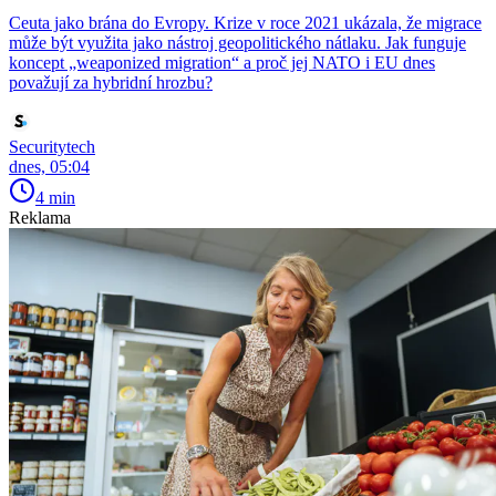
Ceuta jako brána do Evropy. Krize v roce 2021 ukázala, že migrace
může být využita jako nástroj geopolitického nátlaku. Jak funguje
koncept „weaponized migration“ a proč jej NATO i EU dnes
považují za hybridní hrozbu?
Securitytech
dnes, 05:04
4 min
Reklama