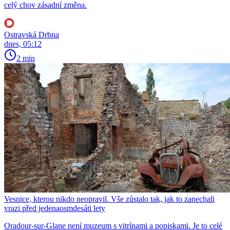
celý chov zásadní změna.
Ostravská Drbna
dnes, 05:12
2 min
Vesnice, kterou nikdo neopravil. Vše zůstalo tak, jak to zanechali
vrazi před jedenaosmdesáti lety
Oradour-sur-Glane není muzeum s vitrínami a popiskami. Je to celé