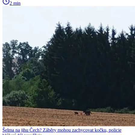
2 min
Šelma na jihu Čech? Záběry mohou zachycovat kočku, policie