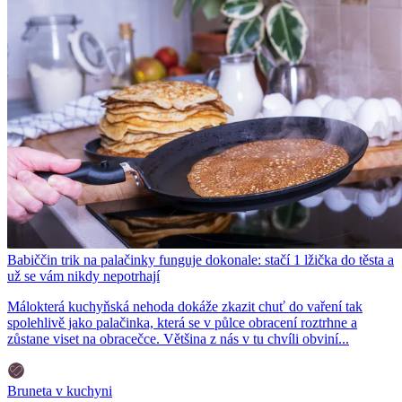
Babiččin trik na palačinky funguje dokonale: stačí 1 lžička do těsta a
už se vám nikdy nepotrhají
Málokterá kuchyňská nehoda dokáže zkazit chuť do vaření tak
spolehlivě jako palačinka, která se v půlce obracení roztrhne a
zůstane viset na obracečce. Většina z nás v tu chvíli obviní...
Bruneta v kuchyni