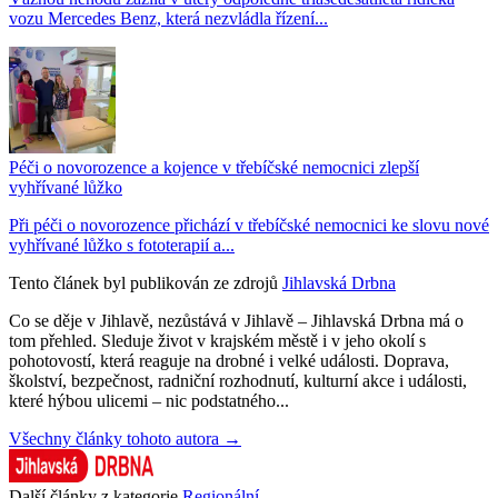
vozu Mercedes Benz, která nezvládla řízení...
Péči o novorozence a kojence v třebíčské nemocnici zlepší
vyhřívané lůžko
Při péči o novorozence přichází v třebíčské nemocnici ke slovu nové
vyhřívané lůžko s fototerapií a...
Tento článek byl publikován ze zdrojů
Jihlavská Drbna
Co se děje v Jihlavě, nezůstává v Jihlavě – Jihlavská Drbna má o
tom přehled. Sleduje život v krajském městě i v jeho okolí s
pohotovostí, která reaguje na drobné i velké události. Doprava,
školství, bezpečnost, radniční rozhodnutí, kulturní akce i události,
které hýbou ulicemi – nic podstatného...
Všechny články tohoto autora →
Další články z kategorie
Regionální