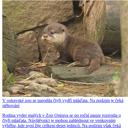
V ostravské zoo se narodila čtyři vydří mláďata. Na podzim je čeká
stěhování
Rodina vyder malých v Zoo Ostrava se po roční pauze rozrostla o
čtyři mláďata. Návštěvníci je mohou zahlédnout ve venkovním
výběhu, kde nyní žije celkem deset jedinců. Na podzim však čeká