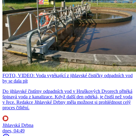
FOTO, VIDEO: Voda vytékající z jihlavské čističky odpadních vod
by se dala pít
Do jihlavské čistírny odpadních vod v Hruškových Dvorech přitéká
špinavá voda z kanalizace. Když další den odtéká, je čistší než voda
v řece. Redakce Jihlavské Drbny měla možnost si prohlédnout celý
proces čištění.
Jihlavská Drbna
dnes, 04:49