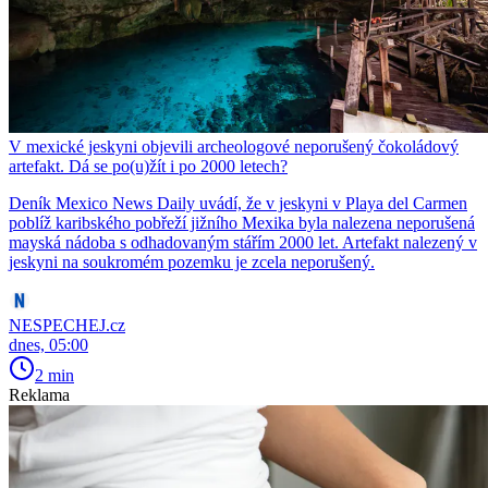
V mexické jeskyni objevili archeologové neporušený čokoládový
artefakt. Dá se po(u)žít i po 2000 letech?
Deník Mexico News Daily uvádí, že v jeskyni v Playa del Carmen
poblíž karibského pobřeží jižního Mexika byla nalezena neporušená
mayská nádoba s odhadovaným stářím 2000 let. Artefakt nalezený v
jeskyni na soukromém pozemku je zcela neporušený.
NESPECHEJ.cz
dnes, 05:00
2 min
Reklama