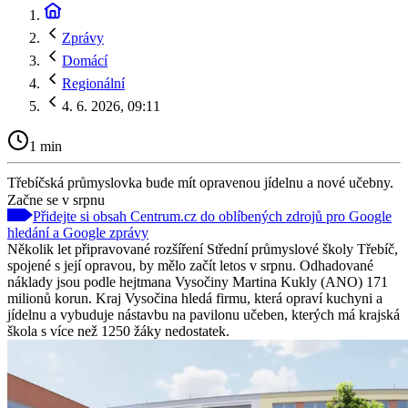
Zprávy
Domácí
Regionální
4. 6. 2026, 09:11
1 min
Třebíčská průmyslovka bude mít opravenou jídelnu a nové učebny.
Začne se v srpnu
Přidejte si obsah Centrum.cz do oblíbených zdrojů pro Google
hledání a Google zprávy
Několik let připravované rozšíření Střední průmyslové školy Třebíč,
spojené s její opravou, by mělo začít letos v srpnu. Odhadované
náklady jsou podle hejtmana Vysočiny Martina Kukly (ANO) 171
milionů korun. Kraj Vysočina hledá firmu, která opraví kuchyni a
jídelnu a vybuduje nástavbu na pavilonu učeben, kterých má krajská
škola s více než 1250 žáky nedostatek.