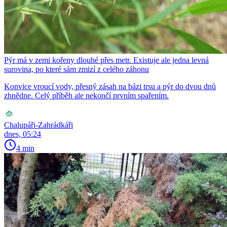
Pýr má v zemi kořeny dlouhé přes metr. Existuje ale jedna levná
surovina, po které sám zmizí z celého záhonu
Konvice vroucí vody, přesný zásah na bázi trsu a pýr do dvou dnů
zhnědne. Celý příběh ale nekončí prvním spařením.
Chalupáři-Zahrádkáři
dnes, 05:24
4 min