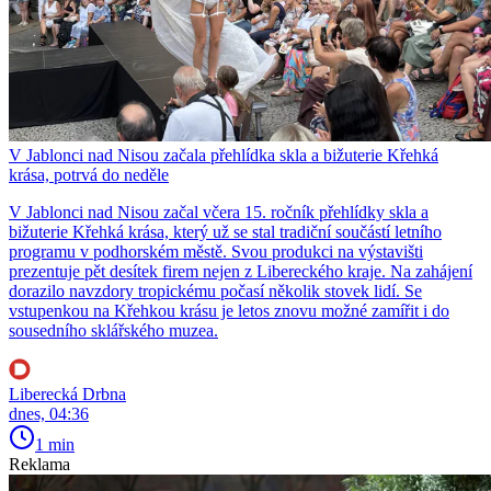
V Jablonci nad Nisou začala přehlídka skla a bižuterie Křehká
krása, potrvá do neděle
V Jablonci nad Nisou začal včera 15. ročník přehlídky skla a
bižuterie Křehká krása, který už se stal tradiční součástí letního
programu v podhorském městě. Svou produkci na výstavišti
prezentuje pět desítek firem nejen z Libereckého kraje. Na zahájení
dorazilo navzdory tropickému počasí několik stovek lidí. Se
vstupenkou na Křehkou krásu je letos znovu možné zamířit i do
sousedního sklářského muzea.
Liberecká Drbna
dnes, 04:36
1 min
Reklama