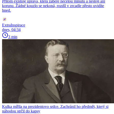
Přitom existuje úprava, která zabere necelou minutu a nestojí ani
korunu. Žádné kouzlo se nekoná, rozdíl v zrcadle přesto uvidíte
hned.
ExtraInspirace
dnes, 04:34
3 min
Kulka mířila na prezidentovo srdce. Zachránil ho předmět, který si
náhodou strčil do kapsy