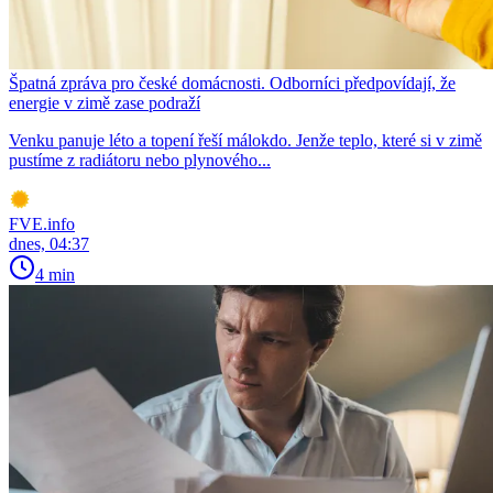
Špatná zpráva pro české domácnosti. Odborníci předpovídají, že
energie v zimě zase podraží
Venku panuje léto a topení řeší málokdo. Jenže teplo, které si v zimě
pustíme z radiátoru nebo plynového...
FVE.info
dnes, 04:37
4 min