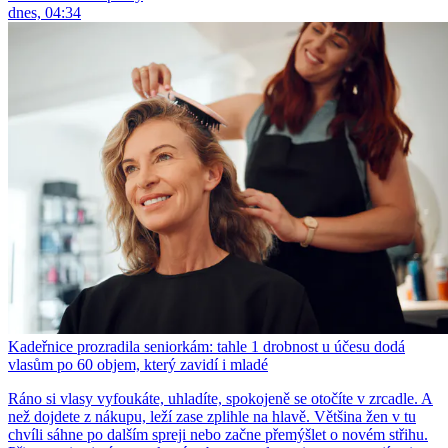
dnes, 04:34
Kadeřnice prozradila seniorkám: tahle 1 drobnost u účesu dodá
vlasům po 60 objem, který zavidí i mladé
Ráno si vlasy vyfoukáte, uhladíte, spokojeně se otočíte v zrcadle. A
než dojdete z nákupu, leží zase zplihle na hlavě. Většina žen v tu
chvíli sáhne po dalším spreji nebo začne přemýšlet o novém střihu.