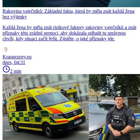
Rakovina vaječníků: Základní fakta, která by měla znát každá žena
bez výjimky
Každá žena by měla znát rizikové faktory rakoviny vaječníků a znát
příznaky této zrádné nemoci, aby dokázala odhalit tu správnou
chvíli, kdy situaci začít řešit. Zjistěte, o jaké příznaky jde.
Krasnezeny.eu
dnes, 04:31
2 min