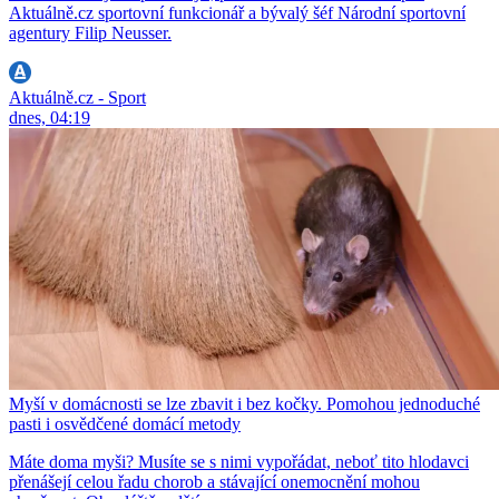
Aktuálně.cz sportovní funkcionář a bývalý šéf Národní sportovní
agentury Filip Neusser.
Aktuálně.cz - Sport
dnes, 04:19
Myší v domácnosti se lze zbavit i bez kočky. Pomohou jednoduché
pasti i osvědčené domácí metody
Máte doma myši? Musíte se s nimi vypořádat, neboť tito hlodavci
přenášejí celou řadu chorob a stávající onemocnění mohou