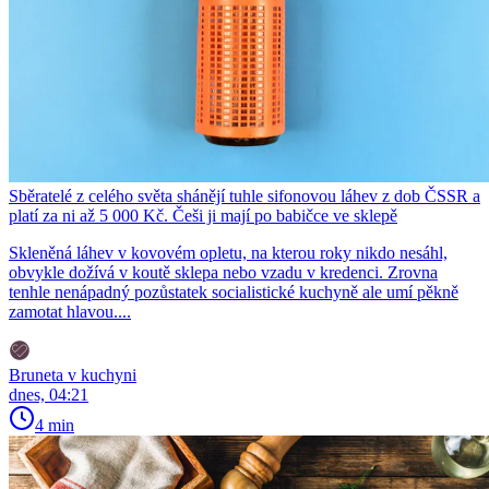
Sběratelé z celého světa shánějí tuhle sifonovou láhev z dob ČSSR a
platí za ni až 5 000 Kč. Češi ji mají po babičce ve sklepě
Skleněná láhev v kovovém opletu, na kterou roky nikdo nesáhl,
obvykle dožívá v koutě sklepa nebo vzadu v kredenci. Zrovna
tenhle nenápadný pozůstatek socialistické kuchyně ale umí pěkně
zamotat hlavou....
Bruneta v kuchyni
dnes, 04:21
4 min