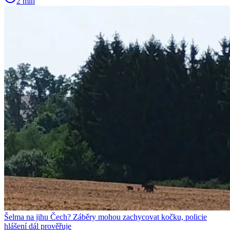
2 min
Šelma na jihu Čech? Záběry mohou zachycovat kočku, policie
hlášení dál prověřuje