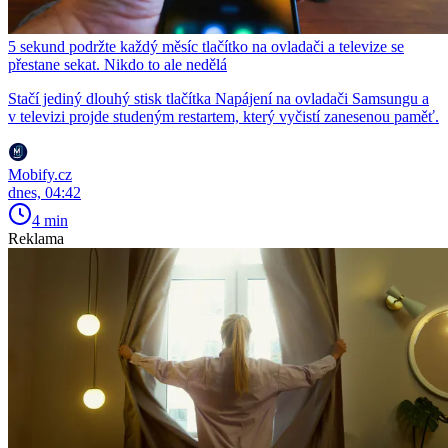
5 sekund podržte každý měsíc tlačítko na ovladači a televize se
přestane sekat. Nikdo to ale nedělá
Stačí jediný dlouhý stisk tlačítka Napájení na ovladači Samsungu a
v televizi projde studeným restartem, který vyčistí zanesenou paměť.
Mobify.cz
dnes, 04:42
4 min
Reklama