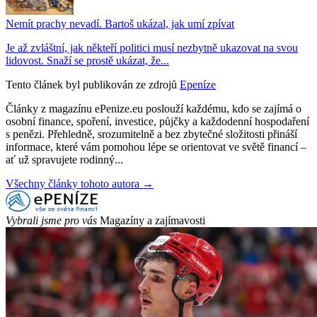
Nemít prachy nevadí. Bartoš ukázal, jak umí zpívat
Je až zvláštní, jak někteří politici musí nezbytně ukazovat na svou
lidovost. Snaží se prostě ukázat, že...
Tento článek byl publikován ze zdrojů
Epeníze
Články z magazínu ePenize.eu poslouží každému, kdo se zajímá o
osobní finance, spoření, investice, půjčky a každodenní hospodaření
s penězi. Přehledně, srozumitelně a bez zbytečné složitosti přináší
informace, které vám pomohou lépe se orientovat ve světě financí –
ať už spravujete rodinný...
Všechny články tohoto autora →
Vybrali jsme pro vás
Magazíny a zajímavosti