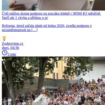
Češi můžou dostat podporu na pracáku klidně i 38500 Kč měsíčně.
Stačí ale 1 chyba a přijdou o ni
Reforma, která začala platit od ledna 2026, zvedla podporu v
nezaměstnanosti na […]
Zodpovime.cz
dnes, 04:36
3 min