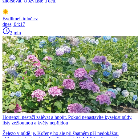
zhoršovat. Obzvláště u dětí.
BydlímeÚtulně.cz
dnes, 04:17
2 min
Hortenzii nestačí zalévat a hnojit. Pokud nenastavíte kyselost půdy,
listy zežloutnou a květy nepřijdou
Železo v půdě je. Kořeny ho ale při špatném pH nedokážou