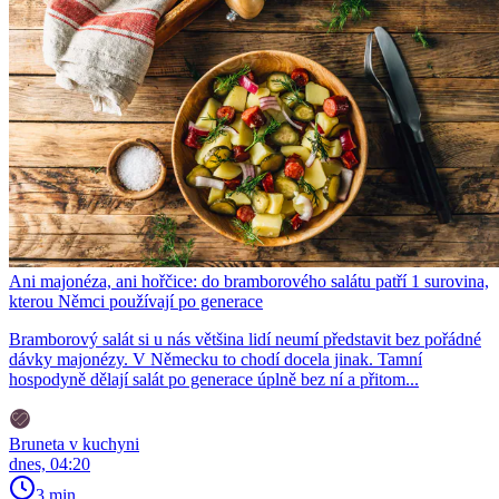
Ani majonéza, ani hořčice: do bramborového salátu patří 1 surovina,
kterou Němci používají po generace
Bramborový salát si u nás většina lidí neumí představit bez pořádné
dávky majonézy. V Německu to chodí docela jinak. Tamní
hospodyně dělají salát po generace úplně bez ní a přitom...
Bruneta v kuchyni
dnes, 04:20
3 min