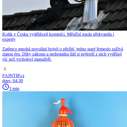
Kolik v Česku vydělávají kominíci. Měsíční mzda překvapila i
experty
Zatímco mnohá povolání bojují o přežití, jedno staré řemeslo zažívá
zlatou éru. Díky zákonu a nedostatku lidí si nejlepší z nich vydělají
víc než vrcholoví manažeři.
FAJNTIP.cz
dnes, 04:30
3 min