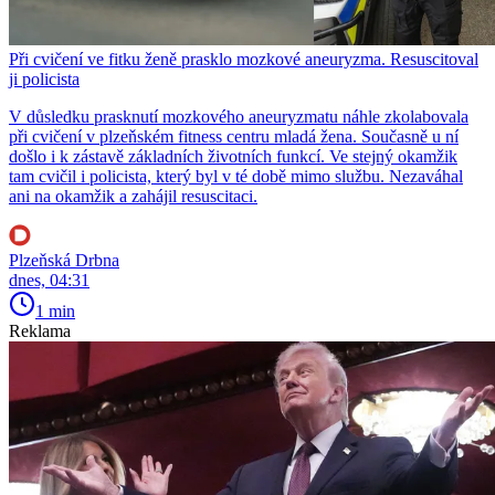
Při cvičení ve fitku ženě prasklo mozkové aneuryzma. Resuscitoval
ji policista
V důsledku prasknutí mozkového aneuryzmatu náhle zkolabovala
při cvičení v plzeňském fitness centru mladá žena. Současně u ní
došlo i k zástavě základních životních funkcí. Ve stejný okamžik
tam cvičil i policista, který byl v té době mimo službu. Nezaváhal
ani na okamžik a zahájil resuscitaci.
Plzeňská Drbna
dnes, 04:31
1 min
Reklama