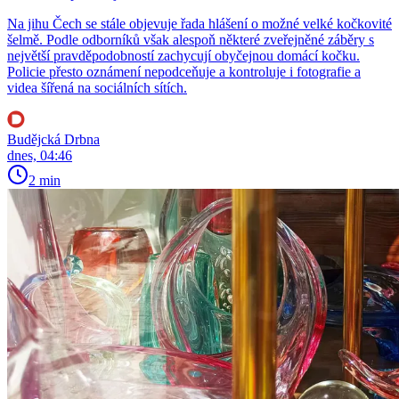
Na jihu Čech se stále objevuje řada hlášení o možné velké kočkovité
šelmě. Podle odborníků však alespoň některé zveřejněné záběry s
největší pravděpodobností zachycují obyčejnou domácí kočku.
Policie přesto oznámení nepodceňuje a kontroluje i fotografie a
videa šířená na sociálních sítích.
Budějcká Drbna
dnes, 04:46
2 min