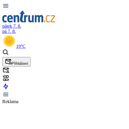
pátek 7. 8.
pá 7. 8.
19°C
Přihlášení
Reklama