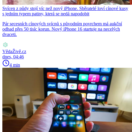
Svícen z půdy stojí víc než nový iPhone. Sběratelé loví cínové kusy
s jedním typem patiny, která se nedá napodobit
Pár secesních cínových svícnů s původním povrchem má aukční
odhad přes 50 tisíc korun. Nový iPhone 16 startuje na necelých
dvaceti.
VědaŽivě.cz
dnes, 04:46
4 min