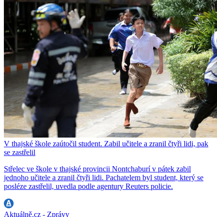
V thajské škole zaútočil student. Zabil učitele a zranil čtyři lidi, pak
se zastřelil
Střelec ve škole v thajské provincii Nontchaburí v pátek zabil
jednoho učitele a zranil čtyři lidi. Pachatelem byl student, který se
posléze zastřelil, uvedla podle agentury Reuters policie.
Aktuálně.cz - Zprávy