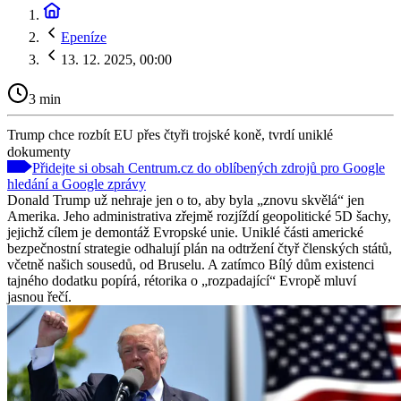
Epeníze
13. 12. 2025, 00:00
3 min
Trump chce rozbít EU přes čtyři trojské koně, tvrdí uniklé
dokumenty
Přidejte si obsah Centrum.cz do oblíbených zdrojů pro Google
hledání a Google zprávy
Donald Trump už nehraje jen o to, aby byla „znovu skvělá“ jen
Amerika. Jeho administrativa zřejmě rozjíždí geopolitické 5D šachy,
jejichž cílem je demontáž Evropské unie. Uniklé části americké
bezpečnostní strategie odhalují plán na odtržení čtyř členských států,
včetně našich sousedů, od Bruselu. A zatímco Bílý dům existenci
tajného dodatku popírá, rétorika o „rozpadající“ Evropě mluví
jasnou řečí.