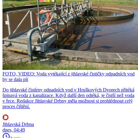
FOTO, VIDEO: Voda vytékající z jihlavské čističky odpadních vod
by se dala pít
Do jihlavské čistírny odpadních vod v Hruškových Dvorech přitéká
špinavá voda z kanalizace. Když další den odtéká, je čistší než voda
v řece. Redakce Jihlavské Drbny měla možnost si prohlédnout celý
proces čištění.
Jihlavská Drbna
dnes, 04:49