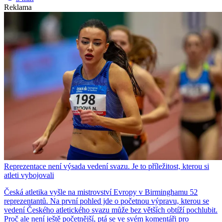
Reklama
Reprezentace není výsada vedení svazu. Je to příležitost, kterou si
atleti vybojovali
Česká atletika vyšle na mistrovství Evropy v Birminghamu 52
reprezentantů. Na první pohled jde o početnou výpravu, kterou se
vedení Českého atletického svazu může bez větších obtíží pochlubit.
Proč ale není ještě početnější, ptá se ve svém komentáři pro