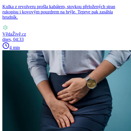
Kulka z revolveru prošla kabátem, stovkou přeložených stran
rukopisu i kovovým pouzdrem na brýle. Teprve pak zasáhla
hrudník.
VědaŽivě.cz
dnes, 04:33
4 min