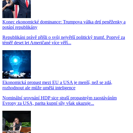
Konec ekonomické dominance: Trumpova válka drtí peněženky a
potápí republikány
Republikáni právě přišli o svůj největší politický trumf. Poprvé za
téměř deset let Američané více věří...
Ekonomická propast mezi EU a USA je menší, než se zdá,
rozhodnout ale může umělá inteligence
Nominální srovnání HDP sice straší propastným zaostáváním
Evropy za USA, parita kupní síly však ukazuje...