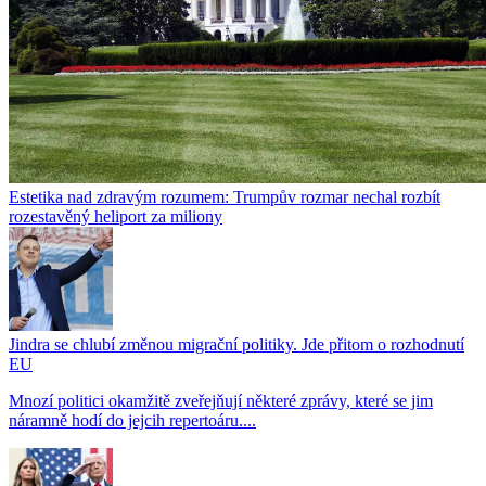
Estetika nad zdravým rozumem: Trumpův rozmar nechal rozbít
rozestavěný heliport za miliony
Jindra se chlubí změnou migrační politiky. Jde přitom o rozhodnutí
EU
Mnozí politici okamžitě zveřejňují některé zprávy, které se jim
náramně hodí do jejcih repertoáru....