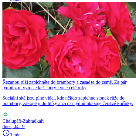
Řezanou růži zapíchněte do brambory a zasaďte do země. Za pár
týdnů z ní vyroste keř, který kvete celé roky
Sociální sítě jsou plné videí, kde někdo zapíchne stonek růže do
brambory, zakope ji do hlízy a za pár týdnů ukazuje čerstvé kořínky.
Chalupáři-Zahrádkáři
dnes, 04:19
3 min