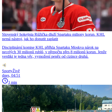
Slovenský hokejista Růžička dluží Spartaku miliony korun. KHL
nemá nástroj, jak ho donutit zaplatit
Disciplinární komise KHL přiřkla Spartaku Moskva nárok na
necelých 30 milionů rublů, v přepočtu přes 8 milionů korun. Jenže
verdikt je jedna věc, vymožení peněz od cizince druhá.
SportyŽivě
dnes, 04:51
3 min