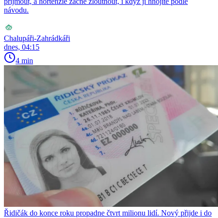
přijmout, a hortenzie začne žloutnout, i když ji hnojíte podle
návodu.
Chalupáři-Zahrádkáři
dnes, 04:15
4 min
Řidičák do konce roku propadne čtvrt milionu lidí. Nový přijde i do