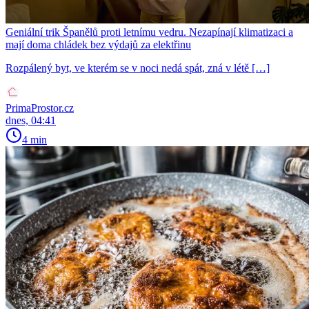
Geniální trik Španělů proti letnímu vedru. Nezapínají klimatizaci a
mají doma chládek bez výdajů za elektřinu
Rozpálený byt, ve kterém se v noci nedá spát, zná v létě […]
PrimaProstor.cz
dnes, 04:41
4 min