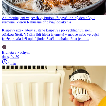
Ani mouka, ani vejce: řízky budou křupavé i druhý den díky 1
surovině, kterou Rakušané přidávají odjakživa
Křupavý řízek, který zůstane křupavý i po vychladnutí, není
otázkou štěstí. Většina lidí hledá tajemství v mouce nebo ve vejci,
jenže pravda leží úplně jinde. Stačí do obalu přidat jednu...
Bruneta v kuchyni
dnes, 04:39
4 min