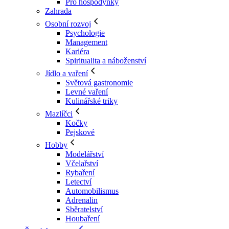
Pro hospodyňky
Zahrada
Osobní rozvoj
Psychologie
Management
Kariéra
Spiritualita a náboženství
Jídlo a vaření
Světová gastronomie
Levné vaření
Kulinářské triky
Mazlíčci
Kočky
Pejskové
Hobby
Modelářství
Včelařství
Rybaření
Letectví
Automobilismus
Adrenalin
Sběratelství
Houbaření