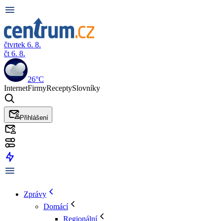
čtvrtek 6. 8.
čt 6. 8.
26°C
Internet
Firmy
Recepty
Slovníky
Přihlášení
Zprávy
Domácí
Regionální