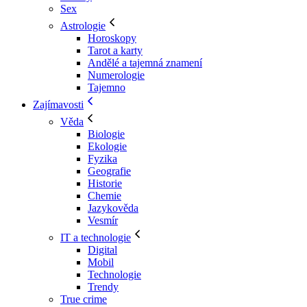
Sex
Astrologie
Horoskopy
Tarot a karty
Andělé a tajemná znamení
Numerologie
Tajemno
Zajímavosti
Věda
Biologie
Ekologie
Fyzika
Geografie
Historie
Chemie
Jazykověda
Vesmír
IT a technologie
Digital
Mobil
Technologie
Trendy
True crime