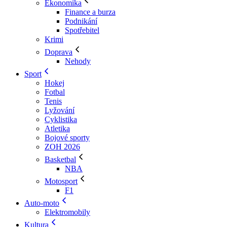
Ekonomika
Finance a burza
Podnikání
Spotřebitel
Krimi
Doprava
Nehody
Sport
Hokej
Fotbal
Tenis
Lyžování
Cyklistika
Atletika
Bojové sporty
ZOH 2026
Basketbal
NBA
Motosport
F1
Auto-moto
Elektromobily
Kultura