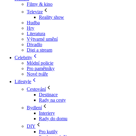
Filmy & kino
Televize
Reality show
Hudba
Hry
Literatura
Výtvarné umění
Divadlo
Digi a stream
Celebrity
Módní policie
Pro pamětníky
Nové tváře
Lifestyle
Cestování
Destinace
Rady na cesty
Bydlení
Interiery
Rady do domu
DIY
Pro kutily