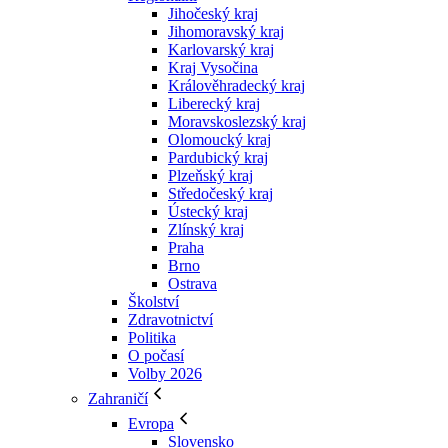
Jihočeský kraj
Jihomoravský kraj
Karlovarský kraj
Kraj Vysočina
Králověhradecký kraj
Liberecký kraj
Moravskoslezský kraj
Olomoucký kraj
Pardubický kraj
Plzeňský kraj
Středočeský kraj
Ústecký kraj
Zlínský kraj
Praha
Brno
Ostrava
Školství
Zdravotnictví
Politika
O počasí
Volby 2026
Zahraničí
Evropa
Slovensko