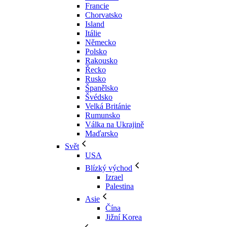
Francie
Chorvatsko
Island
Itálie
Německo
Polsko
Rakousko
Řecko
Rusko
Španělsko
Švédsko
Velká Británie
Rumunsko
Válka na Ukrajině
Maďarsko
Svět
USA
Blízký východ
Izrael
Palestina
Asie
Čína
Jižní Korea