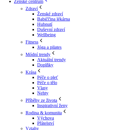
Ženské centrum
Zdraví
Ženské zdraví
Babiččina lékárna
Hubnutí
Duševní zdraví
Wellbeing
Fitness
Jóga a pilates
Módní trendy
Aktuální trendy
Doplňky
Krása
Péče o pleť
Péče o tělo
Vlasy
Nehty
Příběhy ze života
Inspirativní ženy
Rodina & komunita
Výchova
Přátelství
Vztahy