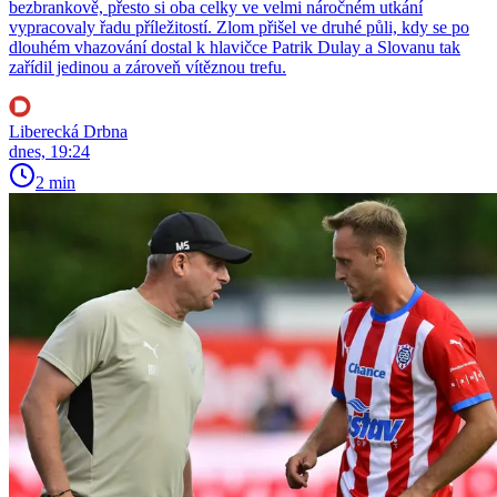
bezbrankově, přesto si oba celky ve velmi náročném utkání
vypracovaly řadu příležitostí. Zlom přišel ve druhé půli, kdy se po
dlouhém vhazování dostal k hlavičce Patrik Dulay a Slovanu tak
zařídil jedinou a zároveň vítěznou trefu.
Liberecká Drbna
dnes, 19:24
2 min