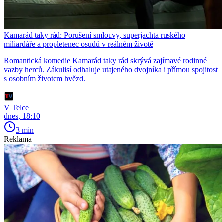
Kamarád taky rád: Porušení smlouvy, superjachta ruského
miliardáře a propletenec osudů v reálném životě
Romantická komedie Kamarád taky rád skrývá zajímavé rodinné
vazby herců. Zákulisí odhaluje utajeného dvojníka i přímou spojitost
s osobním životem hvězd.
V Telce
dnes, 18:10
3 min
Reklama