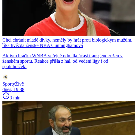
Chci chránit mladé dívky, neměly by hrát proti biologickým mužům,
říká hvězda ženské NBA Cunninghamová
Aktivní hráčka WNBA veřejně odmítla účast transgender žen v
ženském sportu. Reakce přišla z hal, od vedení ligy i od
spoluhráček.
SportyŽivě
dnes, 19:38
3 min