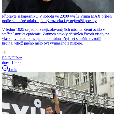
Připravte si kapesníky. V sobotu ve 20:00 vysílá Prima MAX příběh
podle skutečné události, který rozseká i ty nejtvrdší povahy
V lednu 1925 se jedno z nejizolovanějších míst na Zemi ocitlo v
sevření smrtící epidemie. Zatímco stovky dětských životů visely na
vlásku, v mrazu klesajícím pod minus čtyřicet stupňů se zrodil
hrdina, jehož jméno mělo být vymazáno z historie.
FAJNTIP.cz
dnes, 19:00
4 min