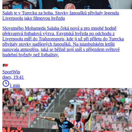
Salah je v Turecku za boha. Stovky fanoušků přivítaly legendu
Liverpoolu jako filmovou hvězdu
Slovutného Mohameda Salaha čeká nová a pro mnohé hodně
překvapivá fotbalová výzva. Egyptská hvězda po odchodu z
Liverpoolu míří do Trabzonsporu, kde ji už při příletu do Turecka
přivítaly stovky nadšených fanoušků. Na istanbulském letišti
panovala atmosféra, jaká se běžně pojí spíš s příjezdem světové
hudební hvězdy než fotbalisty.
SportWin
dnes, 19:41
1 min