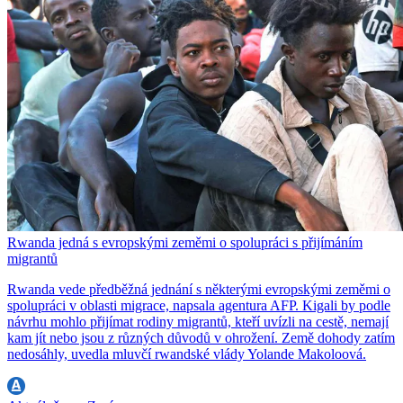
Rwanda jedná s evropskými zeměmi o spolupráci s přijímáním
migrantů
Rwanda vede předběžná jednání s některými evropskými zeměmi o
spolupráci v oblasti migrace, napsala agentura AFP. Kigali by podle
návrhu mohlo přijímat rodiny migrantů, kteří uvízli na cestě, nemají
kam jít nebo jsou z různých důvodů v ohrožení. Země dohody zatím
nedosáhly, uvedla mluvčí rwandské vlády Yolande Makoloová.