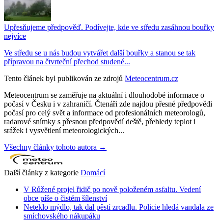
Upřesňujeme předpověď. Podívejte, kde ve středu zasáhnou bouřky
nejvíce
Ve středu se u nás budou vytvářet další bouřky a stanou se tak
přípravou na čtvrteční přechod studené...
Tento článek byl publikován ze zdrojů
Meteocentrum.cz
Meteocentrum se zaměřuje na aktuální i dlouhodobé informace o
počasí v Česku i v zahraničí. Čtenáři zde najdou přesné předpovědi
počasí pro celý svět a informace od profesionálních meteorologů,
radarové snímky s přesnou předpovědí deště, přehledy teplot i
srážek i vysvětlení meteorologických...
Všechny články tohoto autora →
Další články z kategorie
Domácí
V Růžené projel řidič po nově položeném asfaltu. Vedení
obce píše o čistém šílenství
Neteklo mýdlo, tak dal pěstí zrcadlu. Policie hledá vandala ze
smíchovského nákupáku