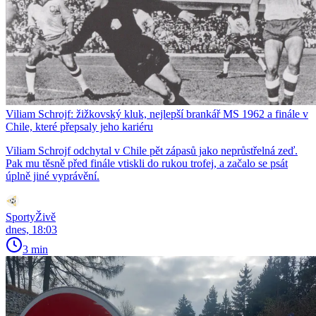
Viliam Schrojf: žižkovský kluk, nejlepší brankář MS 1962 a finále v
Chile, které přepsaly jeho kariéru
Viliam Schrojf odchytal v Chile pět zápasů jako neprůstřelná zeď.
Pak mu těsně před finále vtiskli do rukou trofej, a začalo se psát
úplně jiné vyprávění.
SportyŽivě
dnes, 18:03
3 min