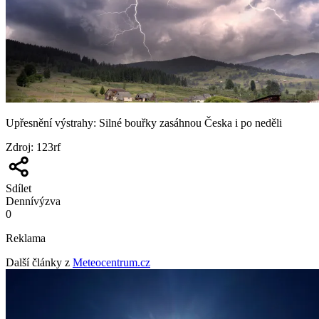
Upřesnění výstrahy: Silné bouřky zasáhnou Česka i po neděli
Zdroj
:
123rf
Sdílet
Denní
výzva
0
Reklama
Další články z
Meteocentrum.cz