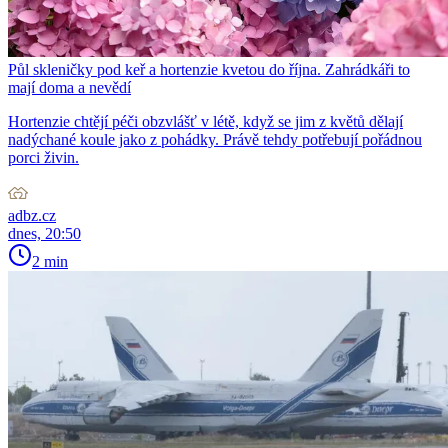
Půl skleničky pod keř a hortenzie kvetou do října. Zahrádkáři to
mají doma a nevědí
Hortenzie chtějí péči obzvlášť v létě, když se jim z květů dělají
nadýchané koule jako z pohádky. Právě tehdy potřebují pořádnou
porci živin.
adbz.cz
dnes, 20:50
2 min