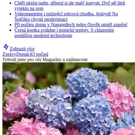
Chtěl ukrást naftu, přinesl si ale malý kanystr. Dvě stě litrů
vyteklo na zem
Videomapping i pulzující srdcová chodba. Jeskyně Na
Špičáku chystá modernizaci
Při požáru domu v Napajedlech jeden člověk utrpěl zranění
Černá kostka zvládne i tropické teploty. S chlazením
pomůžou moderní technologie
Zobrazit více
Zprávy
Domácí
O počasí
Vybrali jsme pro vás
Magazíny a zajímavosti