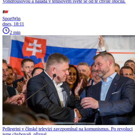
Vondroušovou a nálada v tenisovém světě se od té chvíle otočila.
SportWin
dnes, 18:11
2 min
Pellegrini v čínské televizi zavzpomínal na komunismus. Po revoluci
jsme chybovali, přiznal