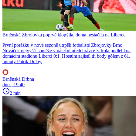
Brněnská Zbrojovka poprvé klopýtla, doma nestačila na Liberec
První porážku v nové sezoně utrpěli fotbalisté Zbrojovky Brno.
Nováček nejvyšší soutěže v páteční předehrávce 3. kola podlehl na
domácím stadionu Liberci 0:1. Hostům zajistil tři body gólem z 61.
minuty Patrik Dulay.
Brněnská Drbna
dnes, 19:40
2 min