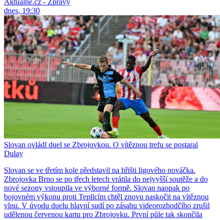
Aktuálně.cz - Zprávy
dnes, 19:30
Slovan ovládl duel se Zbrojovkou. O vítěznou trefu se postaral
Dulay
Slovan se ve třetím kole představil na hřišti ligového nováčka.
Zbrojovka Brno se po třech letech vrátila do nejvyšší soutěže a do
nové sezony vstoupila ve výborné formě. Slovan naopak po
bojovném výkonu proti Teplicím chtěl znovu naskočit na vítěznou
vlnu. V úvodu duelu hlavní sudí po zásahu videorozhodčího zrušil
udělenou červenou kartu pro Zbrojovku. První půle tak skončila