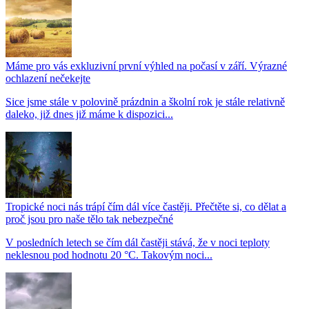
Máme pro vás exkluzivní první výhled na počasí v září. Výrazné
ochlazení nečekejte
Sice jsme stále v polovině prázdnin a školní rok je stále relativně
daleko, již dnes již máme k dispozici...
Tropické noci nás trápí čím dál více častěji. Přečtěte si, co dělat a
proč jsou pro naše tělo tak nebezpečné
V posledních letech se čím dál častěji stává, že v noci teploty
neklesnou pod hodnotu 20 °C. Takovým noci...