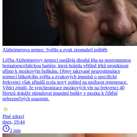
Alzheimerova nemoc: Světlo a zvuk zpomalují průběh
Léčba Alzheimerovy nemoci narážela dlouhá léta na neprostupnou
hematoencefalickou bariéru, která bránila většině léků proniknout
přímo k mozkovým buňkám. Objev takzvané neurostimulace
pomocí blikajícího světla a zvukových impulsů o specifické
frekvenci však přináší zcela nový pohled na možnost regenerace.
Vědci zjistili, že synchronizace mozkových vln na frekvenci 40
Hertzů dokáže stimulovat imunitní buňky v mozku k čištění
nebezpečných usazenin.
Plné zdraví
dnes, 19:44
2 min