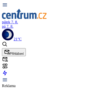
pátek 7. 8.
pá 7. 8.
21°C
Přihlášení
Reklama