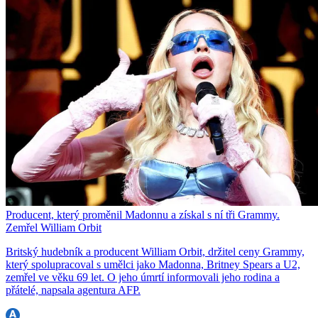
Producent, který proměnil Madonnu a získal s ní tři Grammy.
Zemřel William Orbit
Britský hudebník a producent William Orbit, držitel ceny Grammy,
který spolupracoval s umělci jako Madonna, Britney Spears a U2,
zemřel ve věku 69 let. O jeho úmrtí informovali jeho rodina a
přátelé, napsala agentura AFP.