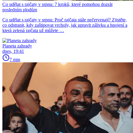
Co udělat s rajčaty v srpnu: 7 kroků, které pomohou dozrát
posledním plodům
Co udělat s rajčaty v srpnu: Proč rajčata stále nečervenají? Zjistěte,
co odstranit, kdy zaštipovat vrcholy, jak upravit zálivku a hnojení a
která zelená rajčata už můžete …
Planeta zahrady
dnes, 19:41
7 min