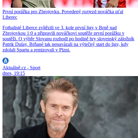
První porážka pro Zbrojovku. Povedený rozjezd nováčka uťal
Liberec
Fotbalisté Liberce zvítězili ve 3. kole první ligy v Brně nad
Zbrojovkou 1:0 a připravili nováčkovi soutěže první porážku v
soutěži. O výhře Slovanu rozhodl po hodině hry slovenský záložník
Patrik Dulay. Brňané tak nenavázali na výtečný start do ligy, kdy
zdolali Spartu a remizovali v Plzni.
Aktuálně.cz - Sport
dnes, 19:15