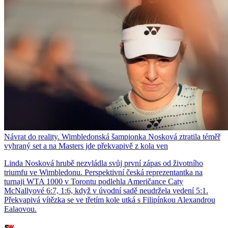
Návrat do reality. Wimbledonská šampionka Nosková ztratila téměř
vyhraný set a na Masters jde překvapivě z kola ven
Linda Nosková hrubě nezvládla svůj první zápas od životního
triumfu ve Wimbledonu. Perspektivní česká reprezentantka na
turnaji WTA 1000 v Torontu podlehla Američance Caty
McNallyové 6:7, 1:6, když v úvodní sadě neudržela vedení 5:1.
Překvapivá vítězka se ve třetím kole utká s Filipínkou Alexandrou
Ealaovou.