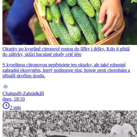
Okurky po kyselině citronové rostou do šířky i délky. Kdo ji přidá
do zálivky, sklízí baculaté plody celé léto
S kyselinou citronovou nepěstujete jen okurky, ale také robustní
zahradní ekosystém, který podporuje růst, bojuje proti chorobám a
přináší skvělou úrodu.
Chalupáři-Zahrádkáři
dnes, 18:10
2 min