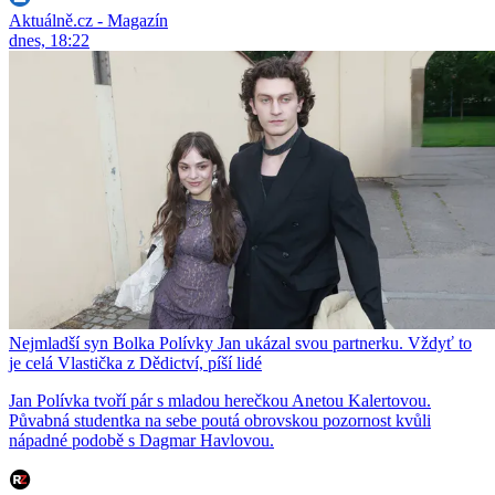
Aktuálně.cz - Magazín
dnes, 18:22
Nejmladší syn Bolka Polívky Jan ukázal svou partnerku. Vždyť to
je celá Vlastička z Dědictví, píší lidé
Jan Polívka tvoří pár s mladou herečkou Anetou Kalertovou.
Půvabná studentka na sebe poutá obrovskou pozornost kvůli
nápadné podobě s Dagmar Havlovou.