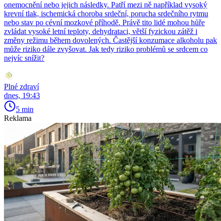
onemocnění nebo jejich následky. Patří mezi ně například vysoký
krevní tlak, ischemická choroba srdeční, porucha srdečního rytmu
nebo stav po cévní mozkové příhodě. Právě tito lidé mohou hůře
zvládat vysoké letní teploty, dehydrataci, větší fyzickou zátěž i
změny režimu během dovolených. Častější konzumace alkoholu pak
může riziko dále zvyšovat. Jak tedy riziko problémů se srdcem co
nejvíc snížit?
Plné zdraví
dnes, 19:43
5 min
Reklama