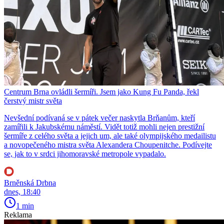
Centrum Brna ovládli šermíři. Jsem jako Kung Fu Panda, řekl
čerstvý mistr světa
Nevšední podívaná se v pátek večer naskytla Brňanům, kteří
zamířili k Jakubskému náměstí. Vidět totiž mohli nejen prestižní
šermíře z celého světa a jejich um, ale také olympijského medailistu
a novopečeného mistra světa Alexandera Choupenitche. Podívejte
se, jak to v srdci jihomoravské metropole vypadalo.
Brněnská Drbna
dnes, 18:40
1 min
Reklama