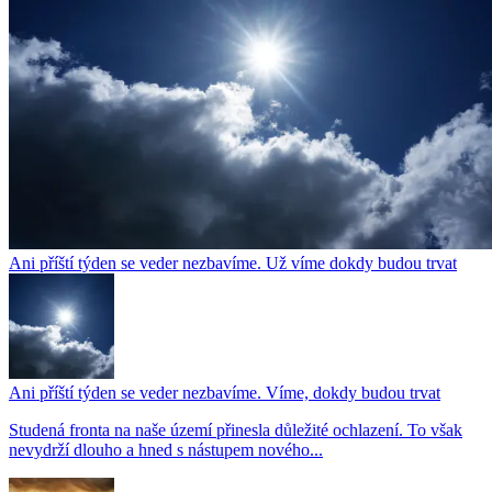
Ani příští týden se veder nezbavíme. Už víme dokdy budou trvat
Ani příští týden se veder nezbavíme. Víme, dokdy budou trvat
Studená fronta na naše území přinesla důležité ochlazení. To však
nevydrží dlouho a hned s nástupem nového...