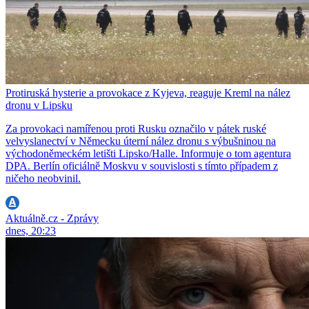
Protiruská hysterie a provokace z Kyjeva, reaguje Kreml na nález
dronu v Lipsku
Za provokaci namířenou proti Rusku označilo v pátek ruské
velvyslanectví v Německu úterní nález dronu s výbušninou na
východoněmeckém letišti Lipsko/Halle. Informuje o tom agentura
DPA. Berlín oficiálně Moskvu v souvislosti s tímto případem z
ničeho neobvinil.
Aktuálně.cz - Zprávy
dnes, 20:23