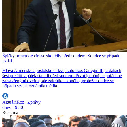
Špičky arménské církve skončily před soudem. Soudce se případu
vzdal
Hlava Arménské apoštolské církve, katolikos Garegin II., a dalších
šest prelátů v pátek stanuli před soudem. První jednání, uspořádané
za zavřenými dveřmi, ale zakrátko skončilo, protože soudce se
případu vzdal, oznámila média.
Aktuálně.cz - Zprávy
dnes, 19:30
Reklama