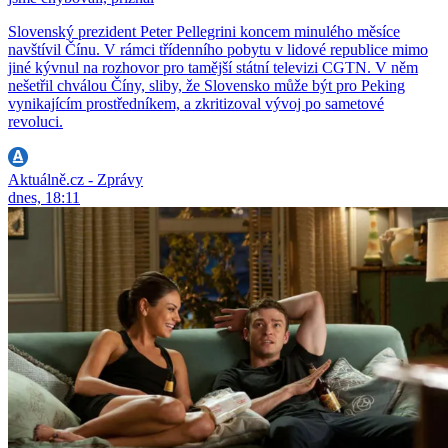
Slovenský prezident Peter Pellegrini koncem minulého měsíce
navštívil Čínu. V rámci třídenního pobytu v lidové republice mimo
jiné kývnul na rozhovor pro tamější státní televizi CGTN. V něm
nešetřil chválou Číny, sliby, že Slovensko může být pro Peking
vynikajícím prostředníkem, a zkritizoval vývoj po sametové
revoluci.
Aktuálně.cz - Zprávy
dnes, 18:11