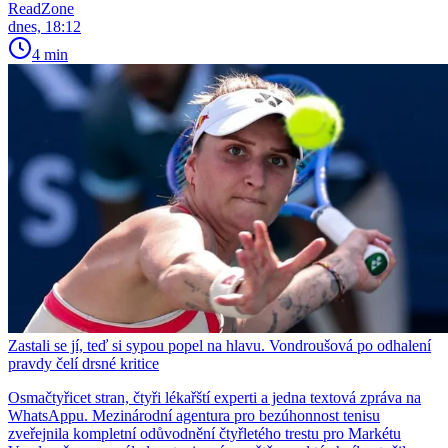
ReadZone
dnes, 18:12
4 min
Zastali se jí, teď si sypou popel na hlavu. Vondroušová po odhalení
pravdy čelí drsné kritice
Osmačtyřicet stran, čtyři lékařští experti a jedna textová zpráva na
WhatsAppu. Mezinárodní agentura pro bezúhonnost tenisu
zveřejnila kompletní odůvodnění čtyřletého trestu pro Markétu