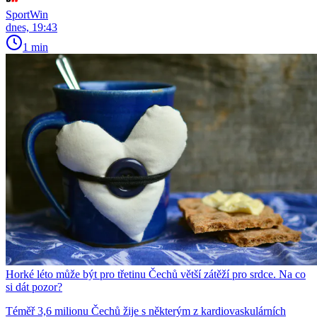
SportWin
dnes, 19:43
1 min
Horké léto může být pro třetinu Čechů větší zátěží pro srdce. Na co
si dát pozor?
Téměř 3,6 milionu Čechů žije s některým z kardiovaskulárních