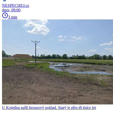
NESPECHEJ.cz
dnes, 09:00
3 min
U Kojetína našli bronzový poklad. Starý je přes tři tisíce let