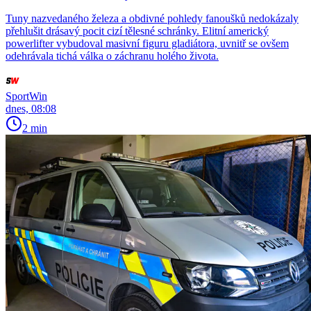
Tuny nazvedaného železa a obdivné pohledy fanoušků nedokázaly
přehlušit drásavý pocit cizí tělesné schránky. Elitní americký
powerlifter vybudoval masivní figuru gladiátora, uvnitř se ovšem
odehrávala tichá válka o záchranu holého života.
SportWin
dnes, 08:08
2 min