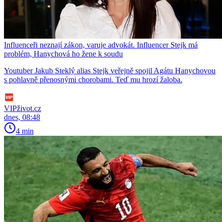
Influenceři neznají zákon, varuje advokát. Influencer Stejk má
problém, Hanychová ho žene k soudu
Youtuber Jakub Steklý alias Stejk veřejně spojil Agátu Hanychovou
s pohlavně přenosnými chorobami. Teď mu hrozí žaloba.
VIPživot.cz
dnes, 08:48
4 min