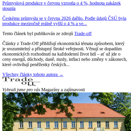
Průmyslová produkce v červnu vzrostla o 4 %, hodnota zakázek
stoupla
Českému průmyslu se v červnu 2026 dařilo. Podle údajů ČSÚ byla
produkce meziročně reálně vyšší o 4 % a ve...
Tento článek byl publikován ze zdrojů
Trade-off
Články z Trade-Off přibližují ekonomická témata způsobem, který
je srozumitelný a přístupný široké veřejnosti. Věnují se dopadům
ekonomických rozhodnutí na každodenní život lidí – ať už jde o
ceny energií, důchody, daně, mzdy, inflaci nebo změny v zákonech,
které ovlivňují peněženky českých...
Všechny články tohoto autora →
Vybrali jsme pro vás
Magazíny a zajímavosti