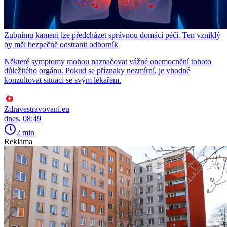
Zubnímu kameni lze předcházet správnou domácí péčí. Ten vzniklý
by měl bezpečně odstranit odborník
Některé symptomy mohou naznačovat vážné onemocnění tohoto
důležitého orgánu. Pokud se příznaky nezmírní, je vhodné
konzultovat situaci se svým lékařem.
Zdravestravovani.eu
dnes, 08:49
2 min
Reklama