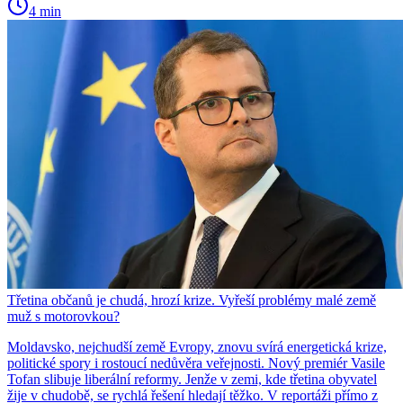
4 min
Třetina občanů je chudá, hrozí krize. Vyřeší problémy malé země
muž s motorovkou?
Moldavsko, nejchudší země Evropy, znovu svírá energetická krize,
politické spory i rostoucí nedůvěra veřejnosti. Nový premiér Vasile
Tofan slibuje liberální reformy. Jenže v zemi, kde třetina obyvatel
žije v chudobě, se rychlá řešení hledají těžko. V reportáži přímo z