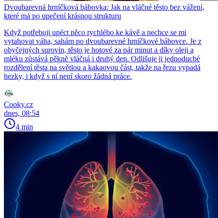
Dvoubarevná hrníčková bábovka: Jak na vláčné těsto bez vážení,
které má po upečení krásnou strukturu
Když potřebuji upéct něco rychlého ke kávě a nechce se mi
vytahovat váha, sahám po dvoubarevné hrníčkové bábovce. Je z
obyčejných surovin, těsto je hotové za pár minut a díky oleji a
mléku zůstává pěkně vláčná i druhý den. Odlišuje ji jednoduché
rozdělení těsta na světlou a kakaovou část, takže na řezu vypadá
hezky, i když s ní není skoro žádná práce.
Cooky.cz
dnes, 08:54
4 min