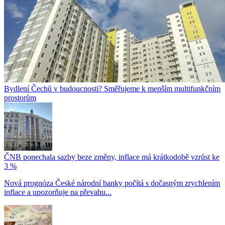
Bydlení Čechů v budoucnosti? Směřujeme k menším multifunkčním
prostorům
ČNB ponechala sazby beze změny, inflace má krátkodobě vzrůst ke
3 %
Nová prognóza České národní banky počítá s dočasným zrychlením
inflace a upozorňuje na převahu...