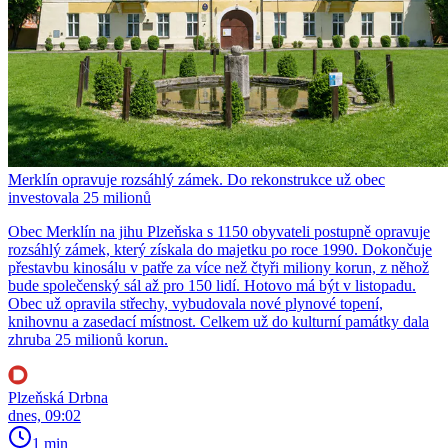
Merklín opravuje rozsáhlý zámek. Do rekonstrukce už obec
investovala 25 milionů
Obec Merklín na jihu Plzeňska s 1150 obyvateli postupně opravuje
rozsáhlý zámek, který získala do majetku po roce 1990. Dokončuje
přestavbu kinosálu v patře za více než čtyři miliony korun, z něhož
bude společenský sál až pro 150 lidí. Hotovo má být v listopadu.
Obec už opravila střechy, vybudovala nové plynové topení,
knihovnu a zasedací místnost. Celkem už do kulturní památky dala
zhruba 25 milionů korun.
Plzeňská Drbna
dnes, 09:02
1 min