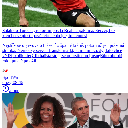
Salah do Turecka, rekordní posila Realu a pak tma. Server, bez
kterého se přestupové léto neobejde, to neunesl
Nejdřív se objevovalo hlášení o špatné bráně, potom už jen prázdná
stránka. Německý server Transfermarkt, kam míří každý, kdo chce
vědět, kolik který fotbalista stojí, se uprostřed nejrušnějšího období
roku prostě položil.
SportWin
dnes, 08:46
2 min