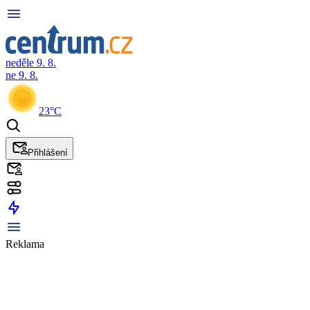
neděle 9. 8.
ne 9. 8.
23°C
Přihlášení
Reklama