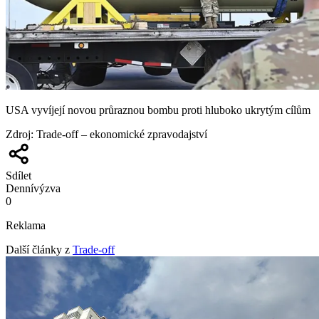
USA vyvíjejí novou průraznou bombu proti hluboko ukrytým cílům
Zdroj
:
Trade-off – ekonomické zpravodajství
Sdílet
Denní
výzva
0
Reklama
Další články z
Trade-off