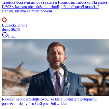
Tragická dopravní nehoda se stala u Horusic na Táborsku. Na silnici
II/603 v katastru obce došlo k nehodě, při které utrpěl motorkář
zranění, kterým na místě podlehl.
Budějcká Drbna
dnes, 08:26
1 min
Rakušan si podal Schillerovou, ze které udělal terč potupného
posměchu: Její video Češi považují za bizár