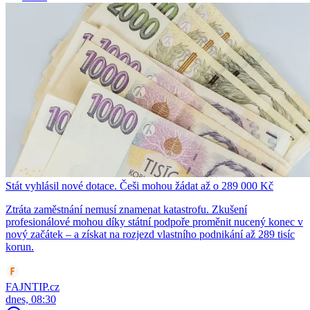
Stát vyhlásil nové dotace. Češi mohou žádat až o 289 000 Kč
Ztráta zaměstnání nemusí znamenat katastrofu. Zkušení
profesionálové mohou díky státní podpoře proměnit nucený konec v
nový začátek – a získat na rozjezd vlastního podnikání až 289 tisíc
korun.
FAJNTIP.cz
dnes, 08:30