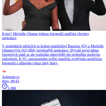
Krize? Michelle Obama jednou fotografií umlčela všechny
spekulace
V posledních měsících se kolem manželství Baracka (65) a Michelle
Obamových (62) šířily nejrůznější spekulace. Bývalá první dáma
Spojených států se ale rozhodla odpovědět tím nejlepším možným
způsobem. K 65. narozeninám svého manžela zveřejnila společnou
fotografii a připojila vzkaz plný lásky.
Aplausin.cz
dnes, 08:43
1 min