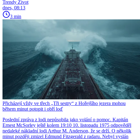
Trendy Život
dnes, 08:13
3 min
Přicházejí vždy ve třech „Tři sestry“ z Hořejšího jezera mohou
během minut potopit i obří loď
Poslední zpráva z lodi nepůsobila jako volání o pomoc. Kapitán
Ernest McSorley ještě kolem 19:10 10. listopadu 1975 odpověděl
nedaleké nákladní lodi Arthur M. Anderson, že se drží. O několik
minut později zmizel Edmund Fitzgerald z radaru. Nebyl vyslán