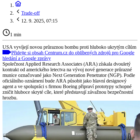
Trade-off
12. 9. 2025, 07:15
1 min
USA vyvíjejí novou průraznou bombu proti hluboko ukrytým cílům
Přidejte si obsah Centrum.cz do oblíbených zdrojů pro Google
hledání a Google zprávy
Společnost Applied Research Associates (ARA) získala dvouletý
kontrakt od amerického letectva na vývoj nové generace průrazné
munice označované jako Next Generation Penetrator (NGP). Podle
oficiálního oznámení bude ARA působit jako hlavní designový
agent a ve spolupráci s firmou Boeing připraví prototypy schopné
zničit hluboce skryté cíle, které představují závažnou bezpečnostní
hrozbu.