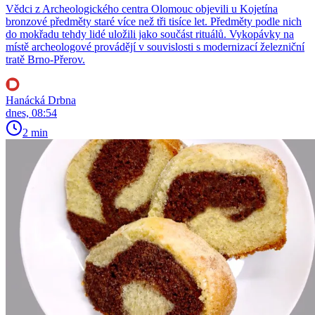
Vědci z Archeologického centra Olomouc objevili u Kojetína
bronzové předměty staré více než tři tisíce let. Předměty podle nich
do mokřadu tehdy lidé uložili jako součást rituálů. Vykopávky na
místě archeologové provádějí v souvislosti s modernizací železniční
tratě Brno-Přerov.
Hanácká Drbna
dnes, 08:54
2 min