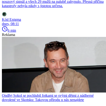
nouzový signál a všech 29 mužů na palubě zahynulo. Přesná příčina
katastrofy nebyla nikdy s jistotou určena.
Kód Enigma
dnes, 08:11
6 min
Reklama
Ondřej Sokol se pochlubil fotkami se svými dětmi z nádherné
dovolené ve Skotsku: Takovou přírodu u nás nenajdete