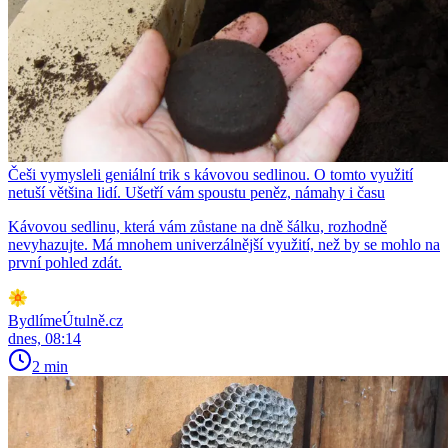
Češi vymysleli geniální trik s kávovou sedlinou. O tomto využití
netuší většina lidí. Ušetří vám spoustu peněz, námahy i času
Kávovou sedlinu, která vám zůstane na dně šálku, rozhodně
nevyhazujte. Má mnohem univerzálnější využití, než by se mohlo na
první pohled zdát.
BydlímeÚtulně.cz
dnes, 08:14
2 min