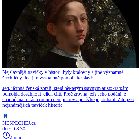
Nejslavnější travičky v historii byly královny a jiné významné
šlechtičny. Jed jim významně pomohl ke slávě
Jed, účinná ženská zbraň, která některým slavným aristokratkám
pomohla dosáhnout jejich cílů. Proč zrovna jed? Jeho podání je
snadné, na rukách přitom neulpí krev a je těžké jej odhalit. Zde je 6
nejznámějších traviček historie.
NESPECHEJ.cz
dnes, 08:30
2 min