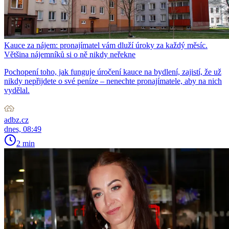
Kauce za nájem: pronajímatel vám dluží úroky za každý měsíc.
Většina nájemníků si o ně nikdy neřekne
Pochopení toho, jak funguje úročení kauce na bydlení, zajistí, že už
nikdy nepřijdete o své peníze – nenechte pronajímatele, aby na nich
vydělal.
adbz.cz
dnes, 08:49
2 min