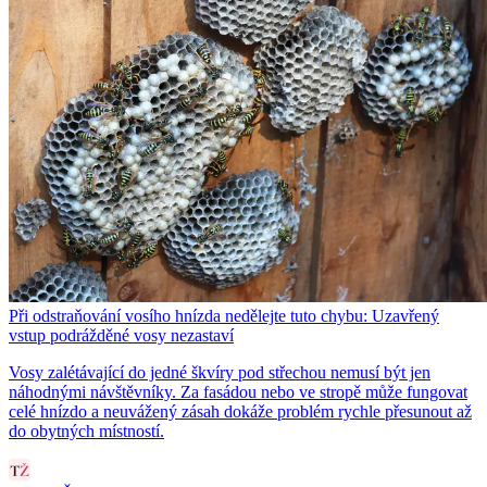
Při odstraňování vosího hnízda nedělejte tuto chybu: Uzavřený
vstup podrážděné vosy nezastaví
Vosy zalétávající do jedné škvíry pod střechou nemusí být jen
náhodnými návštěvníky. Za fasádou nebo ve stropě může fungovat
celé hnízdo a neuvážený zásah dokáže problém rychle přesunout až
do obytných místností.