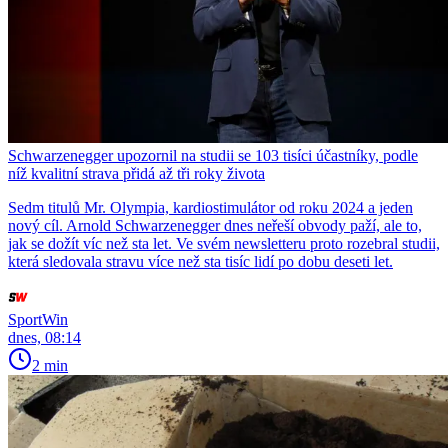
Schwarzenegger upozornil na studii se 103 tisíci účastníky, podle
níž kvalitní strava přidá až tři roky života
Sedm titulů Mr. Olympia, kardiostimulátor od roku 2024 a jeden
nový cíl. Arnold Schwarzenegger dnes neřeší obvody paží, ale to,
jak se dožít víc než sta let. Ve svém newsletteru proto rozebral studii,
která sledovala stravu více než sta tisíc lidí po dobu deseti let.
SportWin
dnes, 08:14
2 min