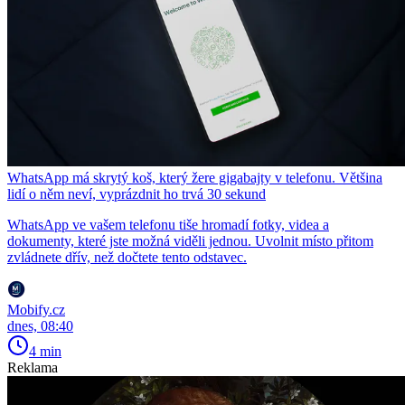
WhatsApp má skrytý koš, který žere gigabajty v telefonu. Většina
lidí o něm neví, vyprázdnit ho trvá 30 sekund
WhatsApp ve vašem telefonu tiše hromadí fotky, videa a
dokumenty, které jste možná viděli jednou. Uvolnit místo přitom
zvládnete dřív, než dočtete tento odstavec.
Mobify.cz
dnes, 08:40
4 min
Reklama