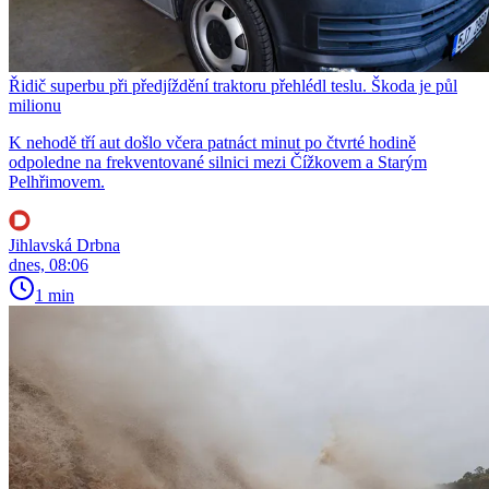
Řidič superbu při předjíždění traktoru přehlédl teslu. Škoda je půl
milionu
K nehodě tří aut došlo včera patnáct minut po čtvrté hodině
odpoledne na frekventované silnici mezi Čížkovem a Starým
Pelhřimovem.
Jihlavská Drbna
dnes, 08:06
1 min