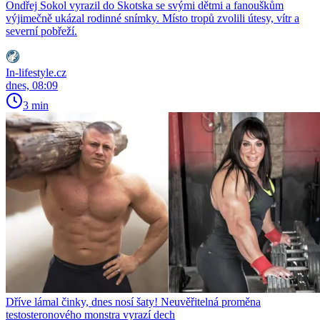
Ondřej Sokol vyrazil do Skotska se svými dětmi a fanouškům
výjimečně ukázal rodinné snímky. Místo tropů zvolili útesy, vítr a
severní pobřeží.
In-lifestyle.cz
dnes, 08:09
3 min
Dříve lámal činky, dnes nosí šaty! Neuvěřitelná proměna
testosteronového monstra vyrazí dech