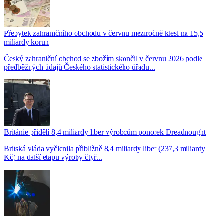
Přebytek zahraničního obchodu v červnu meziročně klesl na 15,5
miliardy korun
Český zahraniční obchod se zbožím skončil v červnu 2026 podle
předběžných údajů Českého statistického úřadu...
Británie přidělí 8,4 miliardy liber výrobcům ponorek Dreadnought
Britská vláda vyčlenila přibližně 8,4 miliardy liber (237,3 miliardy
Kč) na další etapu výroby čtyř...