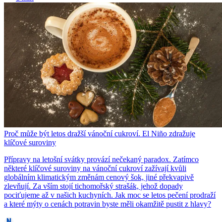
Proč může být letos dražší vánoční cukroví. El Niño zdražuje
klíčové suroviny
Přípravy na letošní svátky provází nečekaný paradox. Zatímco
některé klíčové suroviny na vánoční cukroví zažívají kvůli
globálním klimatickým změnám cenový šok, jiné překvapivě
zlevňují. Za vším stojí tichomořský strašák, jehož dopady
pociťujeme až v našich kuchyních. Jak moc se letos pečení prodraží
a které mýty o cenách potravin byste měli okamžitě pustit z hlavy?