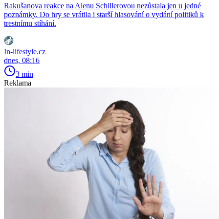
Rakušanova reakce na Alenu Schillerovou nezůstala jen u jedné
poznámky. Do hry se vrátila i starší hlasování o vydání politiků k
trestnímu stíhání.
In-lifestyle.cz
dnes, 08:16
3 min
Reklama