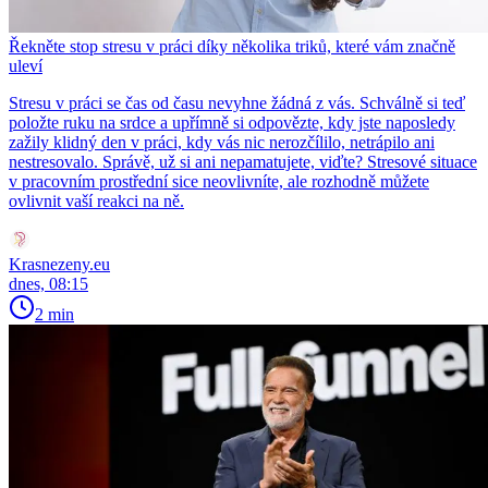
Řekněte stop stresu v práci díky několika triků, které vám značně
uleví
Stresu v práci se čas od času nevyhne žádná z vás. Schválně si teď
položte ruku na srdce a upřímně si odpovězte, kdy jste naposledy
zažily klidný den v práci, kdy vás nic nerozčílilo, netrápilo ani
nestresovalo. Správě, už si ani nepamatujete, viďte? Stresové situace
v pracovním prostřední sice neovlivníte, ale rozhodně můžete
ovlivnit vaší reakci na ně.
Krasnezeny.eu
dnes, 08:15
2 min