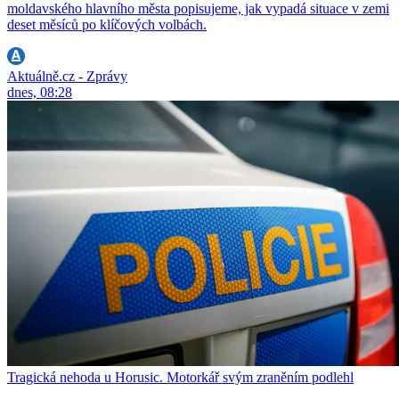
moldavského hlavního města popisujeme, jak vypadá situace v zemi
deset měsíců po klíčových volbách.
Aktuálně.cz - Zprávy
dnes, 08:28
Tragická nehoda u Horusic. Motorkář svým zraněním podlehl