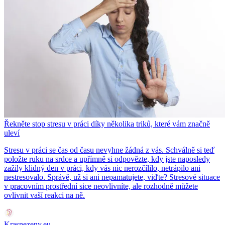
Řekněte stop stresu v práci díky několika triků, které vám značně
uleví
Stresu v práci se čas od času nevyhne žádná z vás. Schválně si teď
položte ruku na srdce a upřímně si odpovězte, kdy jste naposledy
zažily klidný den v práci, kdy vás nic nerozčílilo, netrápilo ani
nestresovalo. Správě, už si ani nepamatujete, viďte? Stresové situace
v pracovním prostřední sice neovlivníte, ale rozhodně můžete
ovlivnit vaší reakci na ně.
Krasnezeny.eu