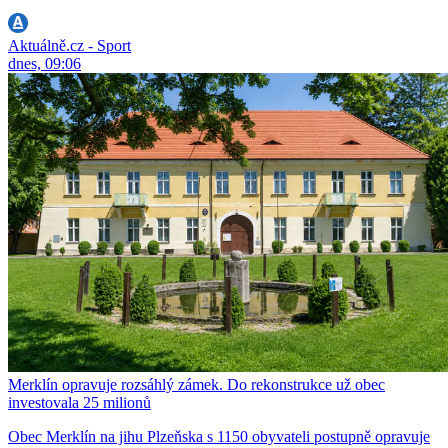
Aktuálně.cz - Sport
dnes, 09:06
Merklín opravuje rozsáhlý zámek. Do rekonstrukce už obec
investovala 25 milionů
Obec Merklín na jihu Plzeňska s 1150 obyvateli postupně opravuje