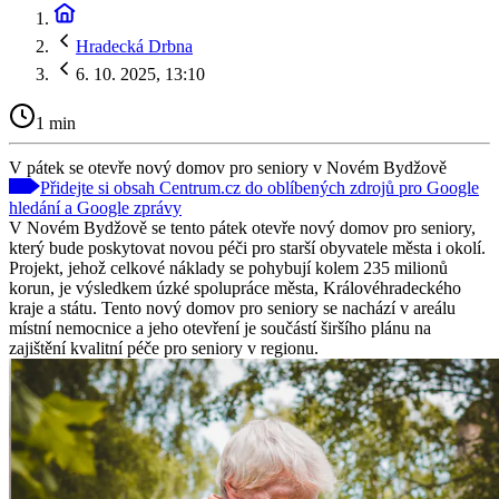
Hradecká Drbna
6. 10. 2025, 13:10
1 min
V pátek se otevře nový domov pro seniory v Novém Bydžově
Přidejte si obsah Centrum.cz do oblíbených zdrojů pro Google
hledání a Google zprávy
V Novém Bydžově se tento pátek otevře nový domov pro seniory,
který bude poskytovat novou péči pro starší obyvatele města i okolí.
Projekt, jehož celkové náklady se pohybují kolem 235 milionů
korun, je výsledkem úzké spolupráce města, Královéhradeckého
kraje a státu. Tento nový domov pro seniory se nachází v areálu
místní nemocnice a jeho otevření je součástí širšího plánu na
zajištění kvalitní péče pro seniory v regionu.