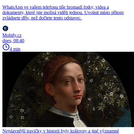
WhatsApp ve vašem telefonu tiše hromadí fotky, videa a
dokumenty, které jste možná viděli jednou. Uvolnit místo přitom
zvládnete dřív, než dočtete tento odstavec.
Mobify.cz
dnes, 08:40
4 min
Nejslavnější travičky v historii byly královny a jiné významné