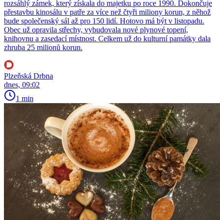
rozsáhlý zámek, který získala do majetku po roce 1990. Dokončuje
přestavbu kinosálu v patře za více než čtyři miliony korun, z něhož
bude společenský sál až pro 150 lidí. Hotovo má být v listopadu.
Obec už opravila střechy, vybudovala nové plynové topení,
knihovnu a zasedací místnost. Celkem už do kulturní památky dala
zhruba 25 milionů korun.
Plzeňská Drbna
dnes, 09:02
1 min