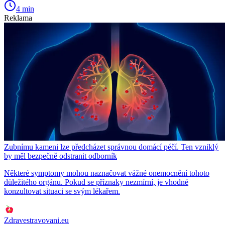
4 min
Reklama
Zubnímu kameni lze předcházet správnou domácí péčí. Ten vzniklý
by měl bezpečně odstranit odborník
Některé symptomy mohou naznačovat vážné onemocnění tohoto
důležitého orgánu. Pokud se příznaky nezmírní, je vhodné
konzultovat situaci se svým lékařem.
Zdravestravovani.eu