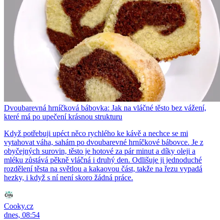
Dvoubarevná hrníčková bábovka: Jak na vláčné těsto bez vážení,
které má po upečení krásnou strukturu
Když potřebuji upéct něco rychlého ke kávě a nechce se mi
vytahovat váha, sahám po dvoubarevné hrníčkové bábovce. Je z
obyčejných surovin, těsto je hotové za pár minut a díky oleji a
mléku zůstává pěkně vláčná i druhý den. Odlišuje ji jednoduché
rozdělení těsta na světlou a kakaovou část, takže na řezu vypadá
hezky, i když s ní není skoro žádná práce.
Cooky.cz
dnes, 08:54