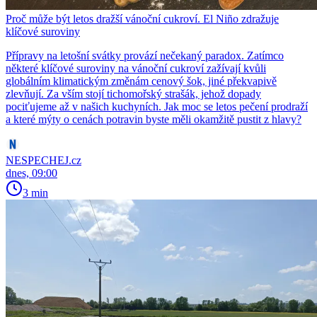
Proč může být letos dražší vánoční cukroví. El Niño zdražuje
klíčové suroviny
Přípravy na letošní svátky provází nečekaný paradox. Zatímco
některé klíčové suroviny na vánoční cukroví zažívají kvůli
globálním klimatickým změnám cenový šok, jiné překvapivě
zlevňují. Za vším stojí tichomořský strašák, jehož dopady
pociťujeme až v našich kuchyních. Jak moc se letos pečení prodraží
a které mýty o cenách potravin byste měli okamžitě pustit z hlavy?
NESPECHEJ.cz
dnes, 09:00
3 min