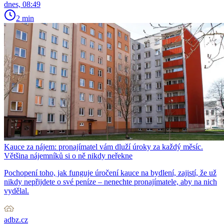
dnes, 08:49
2 min
Kauce za nájem: pronajímatel vám dluží úroky za každý měsíc.
Většina nájemníků si o ně nikdy neřekne
Pochopení toho, jak funguje úročení kauce na bydlení, zajistí, že už
nikdy nepřijdete o své peníze – nenechte pronajímatele, aby na nich
vydělal.
adbz.cz