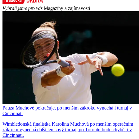
Vybrali jsme pro vás
Magazíny a zajímavosti
Pauza Muchové pokračuje, po menším zákroku vynechá i turnaj v
Cincinnati
Wimbledonská finalistka Karolína Muchová po menším operačním
zákroku vynechá další tenisový turnaj, po Torontu bude chybět i v
Cincinnati.