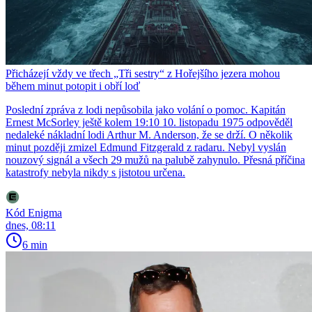
Přicházejí vždy ve třech „Tři sestry“ z Hořejšího jezera mohou
během minut potopit i obří loď
Poslední zpráva z lodi nepůsobila jako volání o pomoc. Kapitán
Ernest McSorley ještě kolem 19:10 10. listopadu 1975 odpověděl
nedaleké nákladní lodi Arthur M. Anderson, že se drží. O několik
minut později zmizel Edmund Fitzgerald z radaru. Nebyl vyslán
nouzový signál a všech 29 mužů na palubě zahynulo. Přesná příčina
katastrofy nebyla nikdy s jistotou určena.
Kód Enigma
dnes, 08:11
6 min