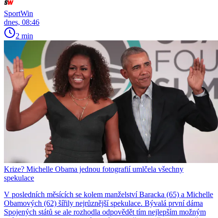
SportWin
dnes, 08:46
2 min
Krize? Michelle Obama jednou fotografií umlčela všechny
spekulace
V posledních měsících se kolem manželství Baracka (65) a Michelle
Obamových (62) šířily nejrůznější spekulace. Bývalá první dáma
Spojených států se ale rozhodla odpovědět tím nejlepším možným