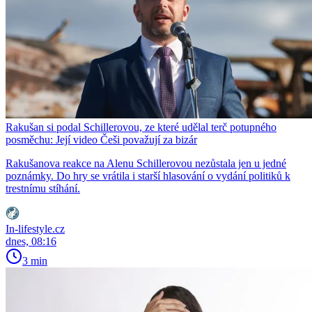
Rakušan si podal Schillerovou, ze které udělal terč potupného
posměchu: Její video Češi považují za bizár
Rakušanova reakce na Alenu Schillerovou nezůstala jen u jedné
poznámky. Do hry se vrátila i starší hlasování o vydání politiků k
trestnímu stíhání.
In-lifestyle.cz
dnes, 08:16
3 min