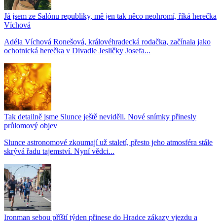
Já jsem ze Salónu republiky, mě jen tak něco neohromí, říká herečka
Víchová
Adéla Víchová Ronešová, královéhradecká rodačka, začínala jako
ochotnická herečka v Divadle Jesličky Josefa...
Tak detailně jsme Slunce ještě neviděli. Nové snímky přinesly
průlomový objev
Slunce astronomové zkoumají už staletí, přesto jeho atmosféra stále
skrývá řadu tajemství. Nyní vědci...
Ironman sebou příští týden přinese do Hradce zákazy vjezdu a