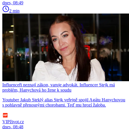
dnes, 08:49
2 min
Influenceři neznají zákon, varuje advokát. Influencer Stejk má
problém, Hanychová ho žene k soudu
Youtuber Jakub Steklý alias Stejk veřejně spojil Agátu Hanychovou
s pohlavně přenosnými chorobami. Teď mu hrozí žaloba.
VIPživot.cz
dnes, 08:48