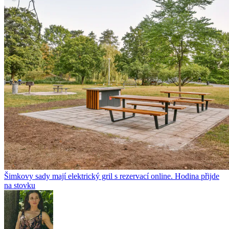
Šimkovy sady mají elektrický gril s rezervací online. Hodina přijde
na stovku