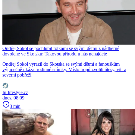
Ondřej Sokol se pochlubil fotkami se svými dětmi z nádherné
dovolené ve Skotsku: Takovou přírodu u nás nenajdete
Ondřej Sokol vyrazil do Skotska se svými dětmi a fanouškům
výjimečně ukázal rodinné snímky. Místo tropů zvolili útesy, vítr a
severní pobřeží.
In-lifestyle.cz
dnes, 08:09
3 min