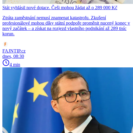
Stát vyhlásil nové dotace. Češi mohou žádat až o 289 000 Kč
Ztráta zaměstnání nemusí znamenat katastrofu. Zkušení
profesionálové mohou díky státní podpoře proměnit nucený konec v
nový začátek – a získat na rozjezd vlastního podnikání až 289 tisíc
korun.
FAJNTIP.cz
dnes, 08:30
4 min