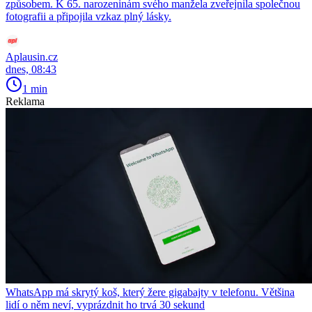
způsobem. K 65. narozeninám svého manžela zveřejnila společnou
fotografii a připojila vzkaz plný lásky.
Aplausin.cz
dnes, 08:43
1 min
Reklama
WhatsApp má skrytý koš, který žere gigabajty v telefonu. Většina
lidí o něm neví, vyprázdnit ho trvá 30 sekund