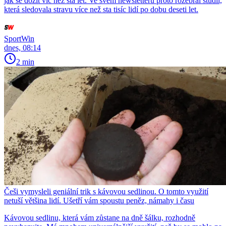
jak se dožít víc než sta let. Ve svém newsletteru proto rozebral studii,
která sledovala stravu více než sta tisíc lidí po dobu deseti let.
SportWin
dnes, 08:14
2 min
Češi vymysleli geniální trik s kávovou sedlinou. O tomto využití
netuší většina lidí. Ušetří vám spoustu peněz, námahy i času
Kávovou sedlinu, která vám zůstane na dně šálku, rozhodně