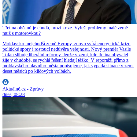
Třetina občanů je chudá, hrozí krize. Vyřeší problémy malé země
muž s motorovkou?
Moldavsko, nejchudší země Evropy, znovu svírá energetická krize,
politické spory i rostoucí nedůvěra veřejnosti. Nový premiér Vasile
Tofan slibuje liberální reformy. Jenže v zemi, kde třetina obyvatel
žije v chudobě, se rychlá řešení hledají těžko. V reportáži přímo z
moldavského hlavního města popisujeme, jak vypadá situace v zemi
deset měsíců po klíčových volbách.
Aktuálně.cz - Zprávy
dnes, 08:28