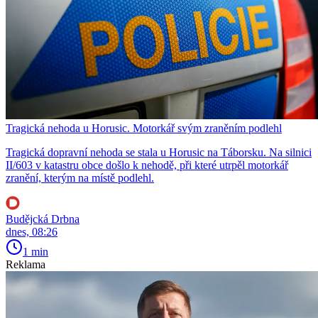
Tragická nehoda u Horusic. Motorkář svým zraněním podlehl
Tragická dopravní nehoda se stala u Horusic na Táborsku. Na silnici
II/603 v katastru obce došlo k nehodě, při které utrpěl motorkář
zranění, kterým na místě podlehl.
Budějcká Drbna
dnes, 08:26
1 min
Reklama