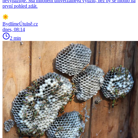
nevyhazujte. Má mnohem univerzálnější využití, než by se mohlo na
první pohled zdát.
BydlímeÚtulně.cz
dnes, 08:14
2 min