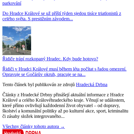
parkování
Do Hradce Králové se už příští týden sjedou tisíce triatlonistů z
celého světa. S prestižním závodem...
Řidiče trápí rozkopaný Hradec. Kdy bude hotovo?
Řidiči v Hradci Králové musí během léta počítat s řadou omezení.
Opravuje se Gočárův okruh, pracuje se na...
Tento článek byl publikován ze zdrojů
Hradecká Drbna
Články z Hradecké Drbny přinášejí aktuální informace z Hradce
Králové a celého Královéhradeckého kraje. Věnují se událostem,
které přímo ovlivňují každodenní život obyvatel – od dopravy,
školství a komunální politiky až po kulturní akce, sport, kriminalitu
či zásahy složek integrovaného...
Všechny články tohoto autora →