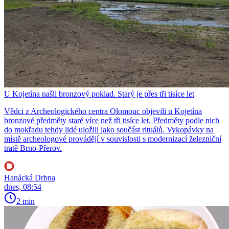
U Kojetína našli bronzový poklad. Starý je přes tři tisíce let
Vědci z Archeologického centra Olomouc objevili u Kojetína
bronzové předměty staré více než tři tisíce let. Předměty podle nich
do mokřadu tehdy lidé uložili jako součást rituálů. Vykopávky na
místě archeologové provádějí v souvislosti s modernizací železniční
tratě Brno-Přerov.
Hanácká Drbna
dnes, 08:54
2 min