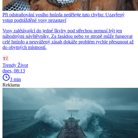
Při odstraňování vosího hnízda nedělejte tuto chybu: Uzavřený
vstup podrážděné vosy nezastaví
Vosy zalétávající do jedné škvíry pod střechou nemusí být jen
náhodnými návštěvníky. Za fasádou nebo ve stropě může fungovat
celé hnízdo a neuvážený zásah dokáže problém rychle přesunout až
do obytných místností.
Trendy Život
dnes, 08:13
3 min
Reklama