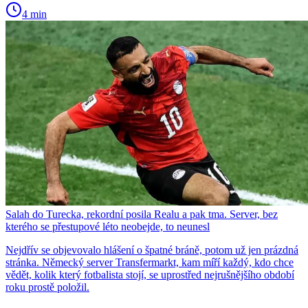
4 min
Salah do Turecka, rekordní posila Realu a pak tma. Server, bez
kterého se přestupové léto neobejde, to neunesl
Nejdřív se objevovalo hlášení o špatné bráně, potom už jen prázdná
stránka. Německý server Transfermarkt, kam míří každý, kdo chce
vědět, kolik který fotbalista stojí, se uprostřed nejrušnějšího období
roku prostě položil.