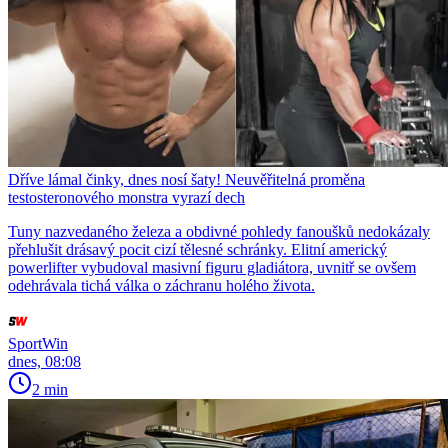
Dříve lámal činky, dnes nosí šaty! Neuvěřitelná proměna
testosteronového monstra vyrazí dech
Tuny nazvedaného železa a obdivné pohledy fanoušků nedokázaly
přehlušit drásavý pocit cizí tělesné schránky. Elitní americký
powerlifter vybudoval masivní figuru gladiátora, uvnitř se ovšem
odehrávala tichá válka o záchranu holého života.
SportWin
dnes, 08:08
2 min