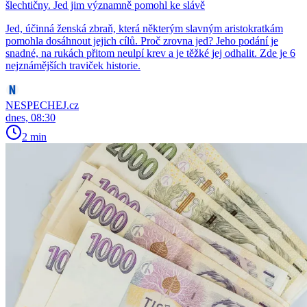
šlechtičny. Jed jim významně pomohl ke slávě
Jed, účinná ženská zbraň, která některým slavným aristokratkám
pomohla dosáhnout jejich cílů. Proč zrovna jed? Jeho podání je
snadné, na rukách přitom neulpí krev a je těžké jej odhalit. Zde je 6
nejznámějších traviček historie.
NESPECHEJ.cz
dnes, 08:30
2 min