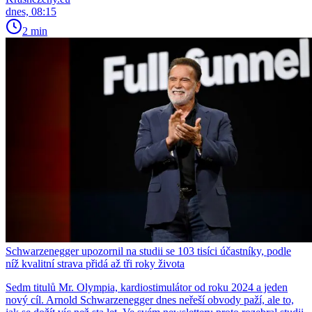
dnes, 08:15
2 min
Schwarzenegger upozornil na studii se 103 tisíci účastníky, podle
níž kvalitní strava přidá až tři roky života
Sedm titulů Mr. Olympia, kardiostimulátor od roku 2024 a jeden
nový cíl. Arnold Schwarzenegger dnes neřeší obvody paží, ale to,