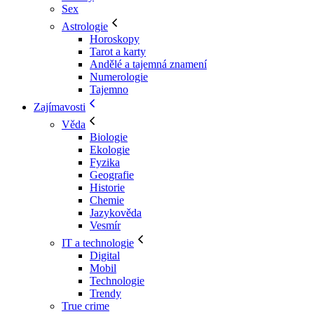
Sex
Astrologie
Horoskopy
Tarot a karty
Andělé a tajemná znamení
Numerologie
Tajemno
Zajímavosti
Věda
Biologie
Ekologie
Fyzika
Geografie
Historie
Chemie
Jazykověda
Vesmír
IT a technologie
Digital
Mobil
Technologie
Trendy
True crime