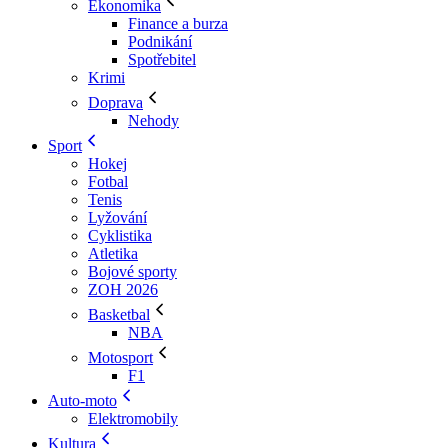
Ekonomika
Finance a burza
Podnikání
Spotřebitel
Krimi
Doprava
Nehody
Sport
Hokej
Fotbal
Tenis
Lyžování
Cyklistika
Atletika
Bojové sporty
ZOH 2026
Basketbal
NBA
Motosport
F1
Auto-moto
Elektromobily
Kultura