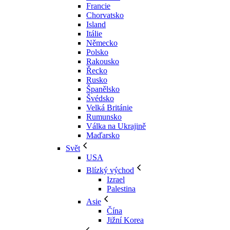
Francie
Chorvatsko
Island
Itálie
Německo
Polsko
Rakousko
Řecko
Rusko
Španělsko
Švédsko
Velká Británie
Rumunsko
Válka na Ukrajině
Maďarsko
Svět
USA
Blízký východ
Izrael
Palestina
Asie
Čína
Jižní Korea