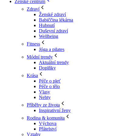
Ženské centrum
Zdraví
Ženské zdraví
Babiččina lékárna
Hubnutí
Duševní zdraví
Wellbeing
Fitness
Jóga a pilates
Módní trendy
Aktuální trendy
Doplňky
Krása
Péče o pleť
Péče o tělo
Vlasy
Nehty
Příběhy ze života
Inspirativní ženy
Rodina & komunita
Výchova
Přátelství
Vztahy