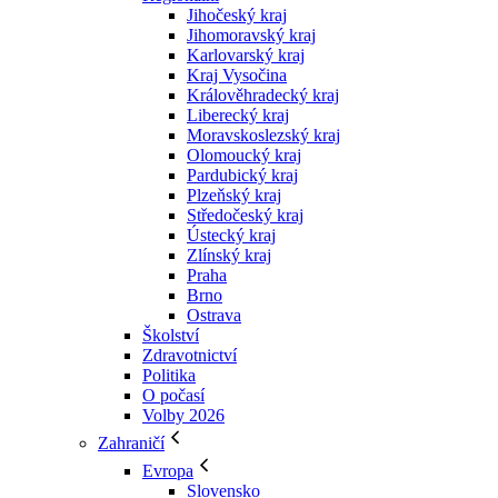
Jihočeský kraj
Jihomoravský kraj
Karlovarský kraj
Kraj Vysočina
Králověhradecký kraj
Liberecký kraj
Moravskoslezský kraj
Olomoucký kraj
Pardubický kraj
Plzeňský kraj
Středočeský kraj
Ústecký kraj
Zlínský kraj
Praha
Brno
Ostrava
Školství
Zdravotnictví
Politika
O počasí
Volby 2026
Zahraničí
Evropa
Slovensko