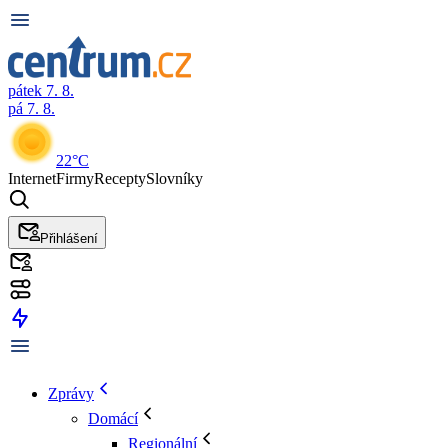
pátek 7. 8.
pá 7. 8.
22°C
Internet
Firmy
Recepty
Slovníky
Přihlášení
Zprávy
Domácí
Regionální