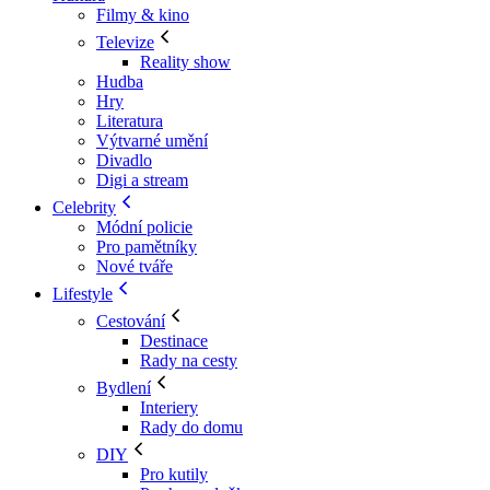
Filmy & kino
Televize
Reality show
Hudba
Hry
Literatura
Výtvarné umění
Divadlo
Digi a stream
Celebrity
Módní policie
Pro pamětníky
Nové tváře
Lifestyle
Cestování
Destinace
Rady na cesty
Bydlení
Interiery
Rady do domu
DIY
Pro kutily