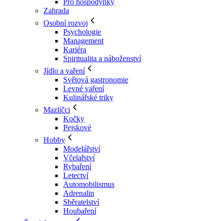
Pro hospodyňky
Zahrada
Osobní rozvoj
Psychologie
Management
Kariéra
Spiritualita a náboženství
Jídlo a vaření
Světová gastronomie
Levné vaření
Kulinářské triky
Mazlíčci
Kočky
Pejskové
Hobby
Modelářství
Včelařství
Rybaření
Letectví
Automobilismus
Adrenalin
Sběratelství
Houbaření