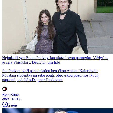
Nejmladší syn Bolka Polívky Jan ukázal svou partnerku. Vždyť to
je celá Vlastička z Dědictví, píší lidé
Jan Polívka tvoří pár s mladou herečkou Anetou Kalertovou.
Půvabná studentka na sebe poutá obrovskou pozornost kvůli
nápadné podobě s Dagmar Havlovou.
ReadZone
dnes, 18:12
4 min