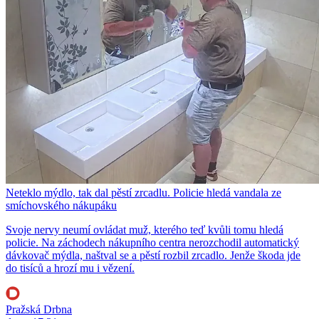
Neteklo mýdlo, tak dal pěstí zrcadlu. Policie hledá vandala ze
smíchovského nákupáku
Svoje nervy neumí ovládat muž, kterého teď kvůli tomu hledá
policie. Na záchodech nákupního centra nerozchodil automatický
dávkovač mýdla, naštval se a pěstí rozbil zrcadlo. Jenže škoda jde
do tisíců a hrozí mu i vězení.
Pražská Drbna