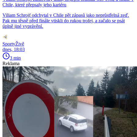
Chile, které přepsaly jeho kariéru
Viliam Schrojf odchytal v Chile pět zápasů jako neprůstřelná zeď.
Pak mu těsně před finále vtiskli do rukou trofej, a začalo se psát
úplně jiné vyprávění.
SportyŽivě
dnes, 18:03
3 min
Reklama