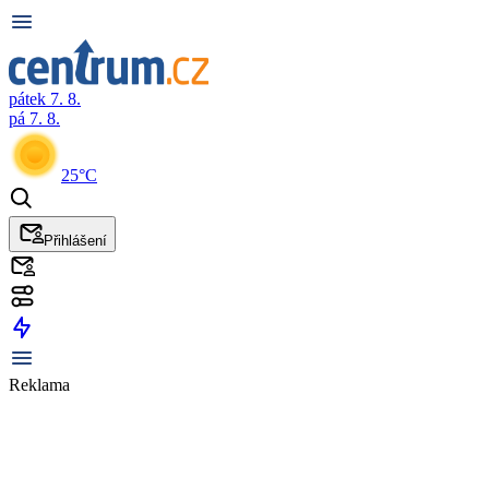
pátek 7. 8.
pá 7. 8.
25°C
Přihlášení
Reklama