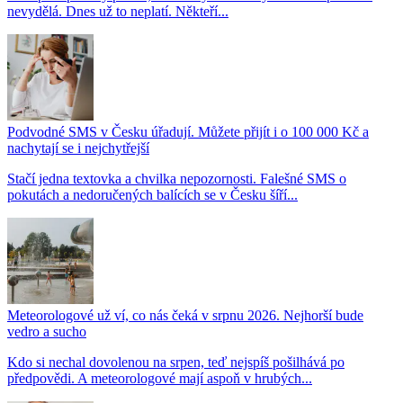
nevydělá. Dnes už to neplatí. Někteří...
Podvodné SMS v Česku úřadují. Můžete přijít i o 100 000 Kč a
nachytají se i nejchytřejší
Stačí jedna textovka a chvilka nepozornosti. Falešné SMS o
pokutách a nedoručených balících se v Česku šíří...
Meteorologové už ví, co nás čeká v srpnu 2026. Nejhorší bude
vedro a sucho
Kdo si nechal dovolenou na srpen, teď nejspíš pošilhává po
předpovědi. A meteorologové mají aspoň v hrubých...