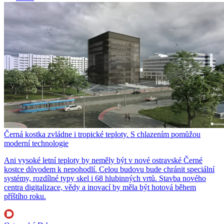
Černá kostka zvládne i tropické teploty. S chlazením pomůžou
moderní technologie
Ani vysoké letní teploty by neměly být v nové ostravské Černé
kostce důvodem k nepohodlí. Celou budovu bude chránit speciální
systémy, rozdílné typy skel i 68 hlubinných vrtů. Stavba nového
centra digitalizace, vědy a inovací by měla být hotová během
příštího roku.