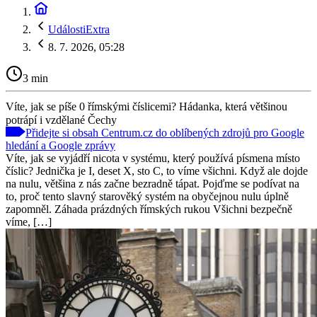
UdálostiExtra
8. 7. 2026, 05:28
3 min
Víte, jak se píše 0 římskými číslicemi? Hádanka, která většinou
potrápí i vzdělané Čechy
Přidejte si obsah Centrum.cz do oblíbených zdrojů pro Google
hledání a Google zprávy
Víte, jak se vyjádří nicota v systému, který používá písmena místo
číslic? Jednička je I, deset X, sto C, to víme všichni. Když ale dojde
na nulu, většina z nás začne bezradně tápat. Pojďme se podívat na
to, proč tento slavný starověký systém na obyčejnou nulu úplně
zapomněl. Záhada prázdných římských rukou Všichni bezpečně
víme, […]