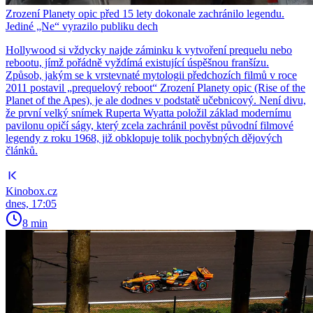
Zrození Planety opic před 15 lety dokonale zachránilo legendu.
Jediné „Ne“ vyrazilo publiku dech
Hollywood si vždycky najde záminku k vytvoření prequelu nebo
rebootu, jímž pořádně vyždímá existující úspěšnou franšízu.
Způsob, jakým se k vrstevnaté mytologii předchozích filmů v roce
2011 postavil „prequelový reboot“ Zrození Planety opic (Rise of the
Planet of the Apes), je ale dodnes v podstatě učebnicový. Není divu,
že první velký snímek Ruperta Wyatta položil základ modernímu
pavilonu opičí ságy, který zcela zachránil pověst původní filmové
legendy z roku 1968, již obklopuje tolik pochybných dějových
článků.
Kinobox.cz
dnes, 17:05
8 min