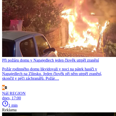
Při požáru domu v Napajedlech jeden člověk utrpěl zranění
Požár rodinného domu likvidovali v noci na pátek hasiči v
Napajedlech na Zlínsku. Jeden člověk při něm utrpěl zranění,
skončil v péči záchranářů. Požár…
Náš REGION
dnes, 17:00
1 min
Reklama