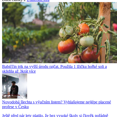
Babiččin trik na vyšší úrodu rajčat. Použila 1 lžičku hořké soli a
sklidila až 3krát více
Novodobá šlechta s výučním listem? Vyhlašujeme nejlépe placené
profese v Česku
Ještě před pár lety platilo, že bez vysoké školy si člověk pořádně