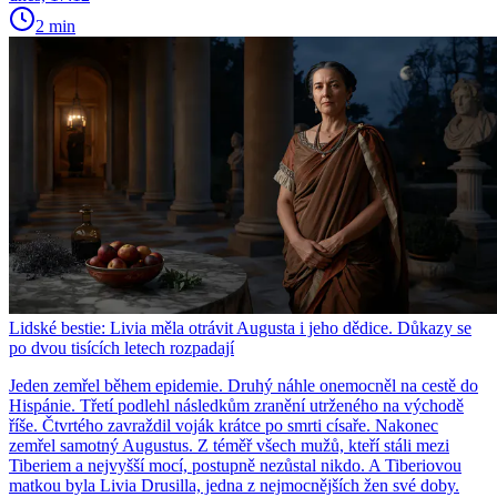
2 min
Lidské bestie: Livia měla otrávit Augusta i jeho dědice. Důkazy se
po dvou tisících letech rozpadají
Jeden zemřel během epidemie. Druhý náhle onemocněl na cestě do
Hispánie. Třetí podlehl následkům zranění utrženého na východě
říše. Čtvrtého zavraždil voják krátce po smrti císaře. Nakonec
zemřel samotný Augustus. Z téměř všech mužů, kteří stáli mezi
Tiberiem a nejvyšší mocí, postupně nezůstal nikdo. A Tiberiovou
matkou byla Livia Drusilla, jedna z nejmocnějších žen své doby.