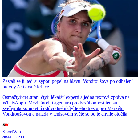
Zastali se jí, teď si sypou popel na hlavu. Vondroušová po odhalení
pravdy čelí drsné kritice
Osmačtyřicet stran, čtyři lékařští experti a jedna textová zpráva na
WhatsAppu. Mezinárodní agentura pro bezúhonnost tenisu
zveřejnila kompletní odůvodnění čtyřletého trestu pro Markétu
Vondroušovou a nálada v tenisovém světě se od té chvíle otočila.
SportWin
dnes, 18:11