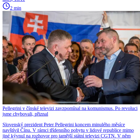
2 min
Pellegrini v čínské televizi zavzpomínal na komunismus. Po revoluci
jsme chybovali, přiznal
Slovenský prezident Peter Pellegrini koncem minulého měsíce
navštívil Čínu. V rámci třídenního pobytu v lidové republice mimo
jiné kývnul na rozhovor pro tamější státní televizi CGTN. V něm