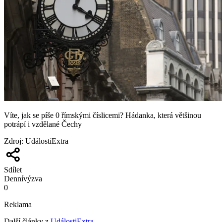
Víte, jak se píše 0 římskými číslicemi? Hádanka, která většinou
potrápí i vzdělané Čechy
Zdroj
:
UdálostiExtra
Sdílet
Denní
výzva
0
Reklama
Další články z
UdálostiExtra