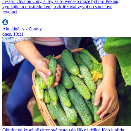
nešetřil chválou Číny, sliby, že Slovensko může být pro Peking
vynikajícím prostředníkem, a zkritizoval vývoj po sametové
revoluci.
Aktuálně.cz - Zprávy
dnes, 18:11
Okurky po kyselině citronové rostou do šířky i délky. Kdo ji přidá