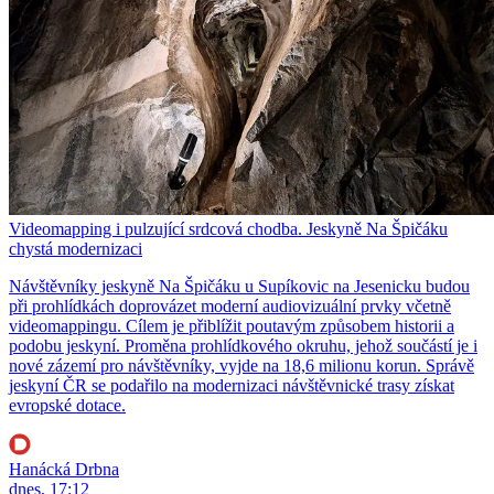
Videomapping i pulzující srdcová chodba. Jeskyně Na Špičáku
chystá modernizaci
Návštěvníky jeskyně Na Špičáku u Supíkovic na Jesenicku budou
při prohlídkách doprovázet moderní audiovizuální prvky včetně
videomappingu. Cílem je přiblížit poutavým způsobem historii a
podobu jeskyní. Proměna prohlídkového okruhu, jehož součástí je i
nové zázemí pro návštěvníky, vyjde na 18,6 milionu korun. Správě
jeskyní ČR se podařilo na modernizaci návštěvnické trasy získat
evropské dotace.
Hanácká Drbna
dnes, 17:12