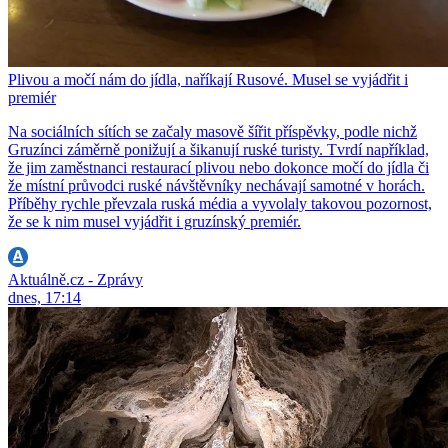
Plivou a močí nám do jídla, naříkají Rusové. Musel se vyjádřit i
premiér
Na sociálních sítích se začaly masově šířit příspěvky, podle nichž
Gruzínci záměrně ponižují a šikanují ruské turisty. Tvrdí například,
že jim zaměstnanci restaurací plivou nebo dokonce močí do jídla či
že místní průvodci ruské návštěvníky nechávají samotné v horách.
Příběhy rychle převzala ruská média a vyvolaly takovou pozornost,
že se k nim musel vyjádřit i gruzínský premiér.
Aktuálně.cz - Zprávy
dnes, 17:14