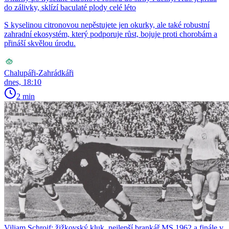
do zálivky, sklízí baculaté plody celé léto
S kyselinou citronovou nepěstujete jen okurky, ale také robustní
zahradní ekosystém, který podporuje růst, bojuje proti chorobám a
přináší skvělou úrodu.
Chalupáři-Zahrádkáři
dnes, 18:10
2 min
Viliam Schrojf: žižkovský kluk, nejlepší brankář MS 1962 a finále v