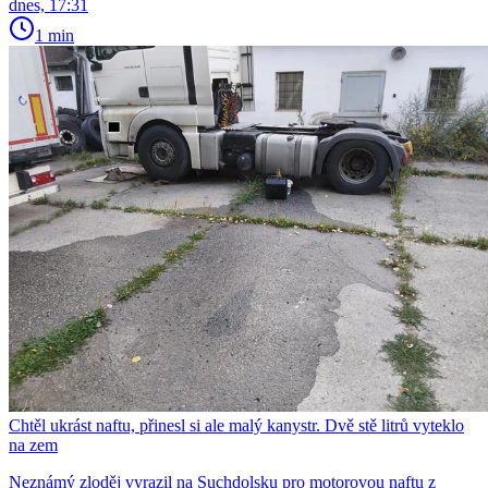
dnes, 17:31
1 min
Chtěl ukrást naftu, přinesl si ale malý kanystr. Dvě stě litrů vyteklo
na zem
Neznámý zloděj vyrazil na Suchdolsku pro motorovou naftu z