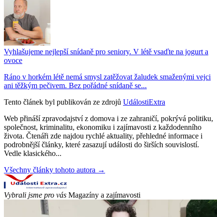
Vyhlašujeme nejlepší snídaně pro seniory. V létě vsaďte na jogurt a
ovoce
Ráno v horkém létě nemá smysl zatěžovat žaludek smaženými vejci
ani těžkým pečivem. Bez pořádné snídaně se...
Tento článek byl publikován ze zdrojů
UdálostiExtra
Web přináší zpravodajství z domova i ze zahraničí, pokrývá politiku,
společnost, kriminalitu, ekonomiku i zajímavosti z každodenního
života. Čtenáři zde najdou rychlé aktuality, přehledné informace i
podrobnější články, které zasazují události do širších souvislostí.
Vedle klasického...
Všechny články tohoto autora →
Vybrali jsme pro vás
Magazíny a zajímavosti