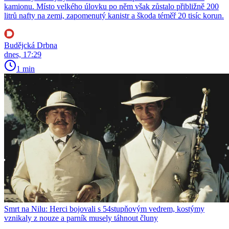
kamionu. Místo velkého úlovku po něm však zůstalo přibližně 200
litrů nafty na zemi, zapomenutý kanistr a škoda téměř 20 tisíc korun.
Budějcká Drbna
dnes, 17:29
1 min
Smrt na Nilu: Herci bojovali s 54stupňovým vedrem, kostýmy
vznikaly z nouze a parník musely táhnout čluny