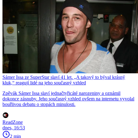
Sámer Issa ze SuperStar slaví 41 let. „A takový to býval krásný
kluk,“ reagují lidé na jeho současný vzhled
Zpěvák Sámer Issa slaví jednačtyřicáté narozeniny a oznámil
dokonce zásnuby. Jeho současný vzhled ovšem na internetu vyvolal
bouřlivou debatu o stopách minulosti.
ReadZone
dnes, 16:53
2 min