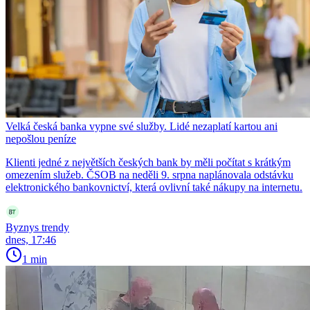
Velká česká banka vypne své služby. Lidé nezaplatí kartou ani
nepošlou peníze
Klienti jedné z největších českých bank by měli počítat s krátkým
omezením služeb. ČSOB na neděli 9. srpna naplánovala odstávku
elektronického bankovnictví, která ovlivní také nákupy na internetu.
Byznys trendy
dnes, 17:46
1 min