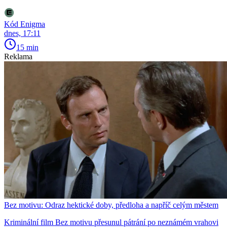
Kód Enigma
dnes, 17:11
15 min
Reklama
Bez motivu: Odraz hektické doby, předloha a napříč celým městem
Kriminální film Bez motivu přesunul pátrání po neznámém vrahovi