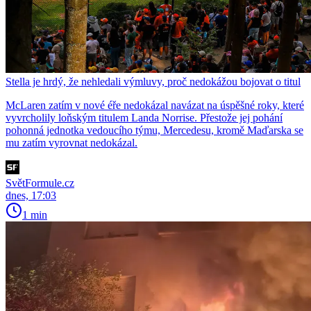
Stella je hrdý, že nehledali výmluvy, proč nedokážou bojovat o titul
McLaren zatím v nové éře nedokázal navázat na úspěšné roky, které
vyvrcholily loňským titulem Landa Norrise. Přestože jej pohání
pohonná jednotka vedoucího týmu, Mercedesu, kromě Maďarska se
mu zatím vyrovnat nedokázal.
SvětFormule.cz
dnes, 17:03
1 min