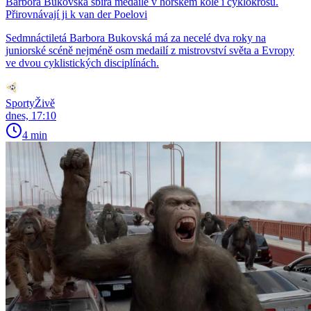
Barbora Bukovská sbírá medaile v horském kole i cyklokrosu.
Přirovnávají ji k van der Poelovi
Sedmnáctiletá Barbora Bukovská má za necelé dva roky na
juniorské scéně nejméně osm medailí z mistrovství světa a Evropy
ve dvou cyklistických disciplínách.
SportyŽivě
dnes, 17:10
4 min