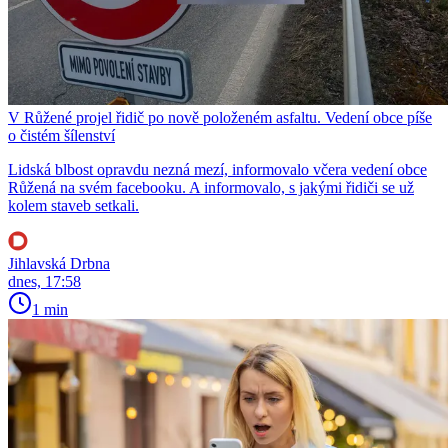
V Růžené projel řidič po nově položeném asfaltu. Vedení obce píše
o čistém šílenství
Lidská blbost opravdu nezná mezí, informovalo včera vedení obce
Růžená na svém facebooku. A informovalo, s jakými řidiči se už
kolem staveb setkali.
Jihlavská Drbna
dnes, 17:58
1 min