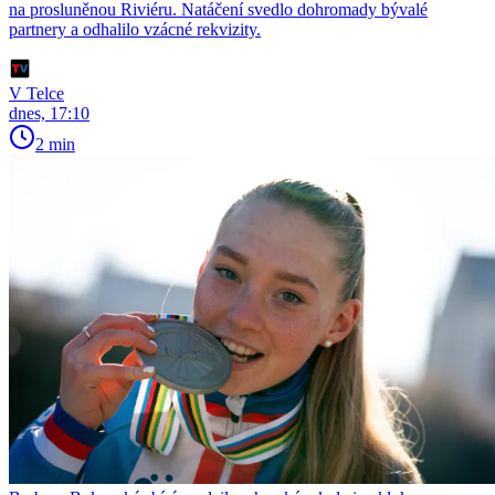
na prosluněnou Riviéru. Natáčení svedlo dohromady bývalé
partnery a odhalilo vzácné rekvizity.
V Telce
dnes, 17:10
2 min