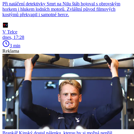
Při natáčení detektivky Smrt na Nilu štáb bojoval s obrovským
horkem i hlukem lodních motorů. Zvláštní původ filmových
kostýmů překvapil i samotné herce.
V Telce
dnes, 17:28
3 min
Reklama
Brankář Kinský dostal nálepku, kterou by si možná nepřál.