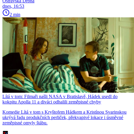
Ostravská Drbna
dnes, 16:53
2 min
Lítá v tom: Filmaři našli NASA v Bratislavě, Hádek usedl do
kokpitu Apolla 11 a diváci odhalili zeměpisné chyby
Komedie Lítá v tom s Kryštofem Hádkem a Kristínou Svarinskou
ukrývá řadu produkčních perliček, překvapivé lokace i úsměvné
zeměpisné omyly štábu.