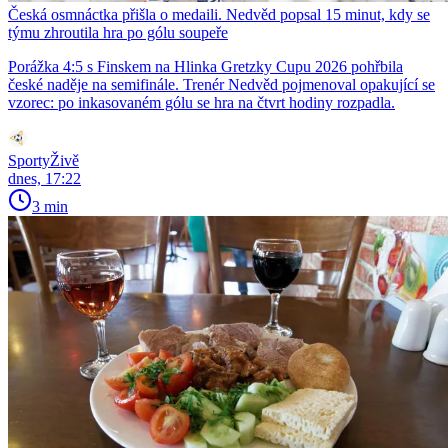
Česká osmnáctka přišla o medaili. Nedvěd popsal 15 minut, kdy se
týmu zhroutila hra po gólu soupeře
Porážka 4:5 s Finskem na Hlinka Gretzky Cupu 2026 pohřbila
české naděje na semifinále. Trenér Nedvěd pojmenoval opakující se
vzorec: po inkasovaném gólu se hra na čtvrt hodiny rozpadla.
SportyŽivě
dnes, 17:22
3 min