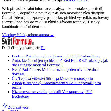
Tento článek byl publikován ze zdrojů
SvětFormule.cz
Web přináší aktuální informace, analýzy a komentáře z prostředí
Formule 1, doplněné o novinky z dalších motoristických disciplín.
Čtenáři zde najdou zprávy z paddocku, přehled výsledků, rozhovory
s jezdci i pohledy do zákulisí týmů a závodní techniky. Články
kombinují aktuální dění s...
Všechny články tohoto autora →
Další články z kategorie
F1
Leclerc: Pokud nevyhraje Ferrari, přeji titul Antonellimu
Auto, které není jen rychlé: proč Red Bull RB21 ukazuje, jak
dnes funguje moderní Formule 1
Nemá žádné iluze: McLaren už ale jeden návrat ze dna
dokázal
Čtyři epická vítězství Stirlinga Mosse v motorsportu
Albon je skeptický: Znovuzrození v Baku nepovažuje za
reálne
Nizozemsko se vrátilo jen kvůli Verstappenovi, říká
Ecclestone
Zobrazit více