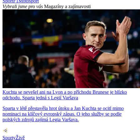
Sport
F1
Motosport
Vybrali jsme pro vás
Magazíny a zajímavosti
Kuchta se nevešel ani na Lyon a po příchodu Brunese je blízko
odchodu. Sparta jedná s Legií Varšava
Sparta v létě přestavěla hrot útoku a Jan Kuchta se ocitl mimo
nominaci na klíčový evropský zápas. O jeho služby se podle
polských zdrojů zajímá Legia Varšava.
SportyŽivě