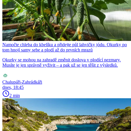
Namočte chleba do kbelíku a přidejte půl lahvičky jódu. Okurky po
tom hnojí samy sebe a plodí až do prvních mrazů
Okurky se mohou na zahradě změnit doslova v plodící nezmary.
Musíte je jen správně vyživit – a pak už se jen těšit z výsledků.
Chalupáři-Zahrádkáři
dnes, 18:45
2 min