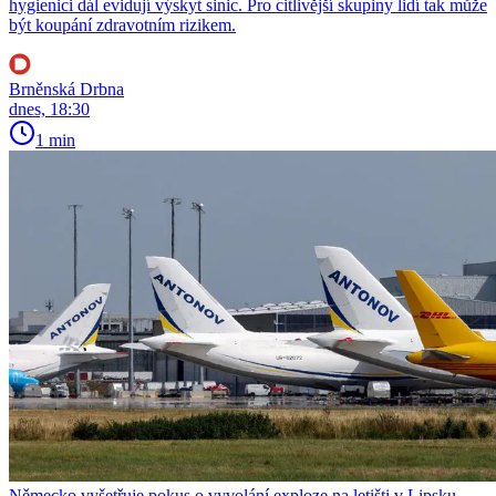
hygienici dál evidují výskyt sinic. Pro citlivější skupiny lidí tak může
být koupání zdravotním rizikem.
Brněnská Drbna
dnes, 18:30
1 min
Německo vyšetřuje pokus o vyvolání exploze na letišti v Lipsku