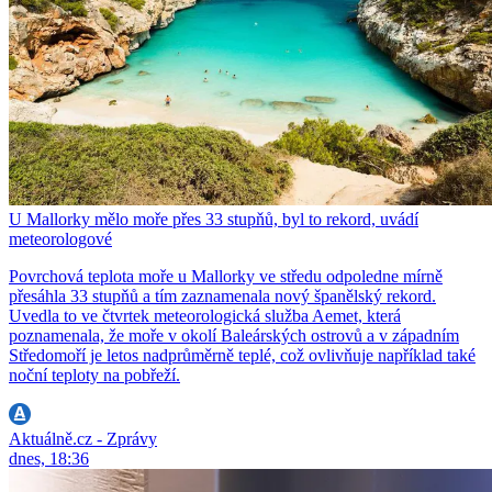
U Mallorky mělo moře přes 33 stupňů, byl to rekord, uvádí
meteorologové
Povrchová teplota moře u Mallorky ve středu odpoledne mírně
přesáhla 33 stupňů a tím zaznamenala nový španělský rekord.
Uvedla to ve čtvrtek meteorologická služba Aemet, která
poznamenala, že moře v okolí Baleárských ostrovů a v západním
Středomoří je letos nadprůměrně teplé, což ovlivňuje například také
noční teploty na pobřeží.
Aktuálně.cz - Zprávy
dnes, 18:36