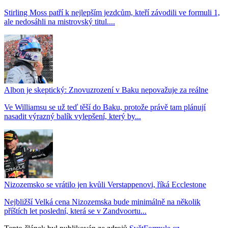
Stirling Moss patří k nejlepším jezdcům, kteří závodili ve formuli 1,
ale nedosáhli na mistrovský titul....
Albon je skeptický: Znovuzrození v Baku nepovažuje za reálne
Ve Williamsu se už teď těší do Baku, protože právě tam plánují
nasadit výrazný balík vylepšení, který by...
Nizozemsko se vrátilo jen kvůli Verstappenovi, říká Ecclestone
Nejbližší Velká cena Nizozemska bude minimálně na několik
příštích let poslední, která se v Zandvoortu...