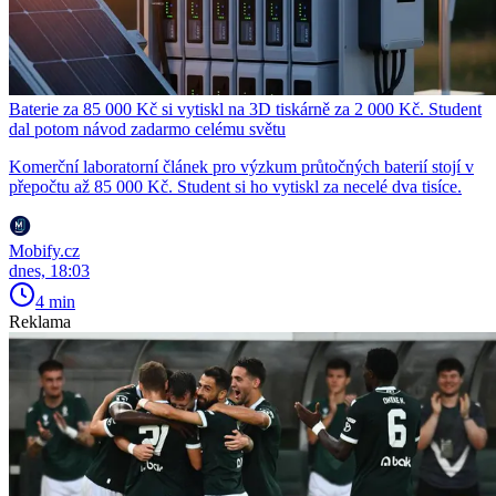
Baterie za 85 000 Kč si vytiskl na 3D tiskárně za 2 000 Kč. Student
dal potom návod zadarmo celému světu
Komerční laboratorní článek pro výzkum průtočných baterií stojí v
přepočtu až 85 000 Kč. Student si ho vytiskl za necelé dva tisíce.
Mobify.cz
dnes, 18:03
4 min
Reklama