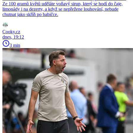
Ze 100 gramů květů uděláte voňavý sirup, který se hodí do čaje,
limonády i na dezerty, a když se nepřežene louhování, nebude
chutnat jako skříň po babičce.
Cooky.cz
dnes, 19:12
3 min