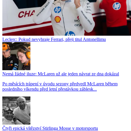
Leclerc: Pokud nevyhraje Ferrari, přeji titul Antonellimu
Nemá žádné iluze: McLaren už ale jeden návrat ze dna dokázal
Po měsících trápení v úvodu sezony předvedl McLaren během
posledního víkendu před letní přestávkou záblesk...
Čtyři epická vítězství Stirlinga Mosse v motorsportu