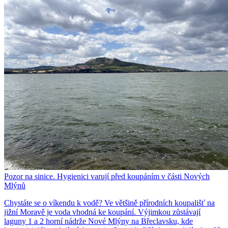
Pozor na sinice. Hygienici varují před koupáním v části Nových
Mlýnů
Chystáte se o víkendu k vodě? Ve většině přírodních koupališť na
jižní Moravě je voda vhodná ke koupání. Výjimkou zůstávají
laguny 1 a 2 horní nádrže Nové Mlýny na Břeclavsku, kde