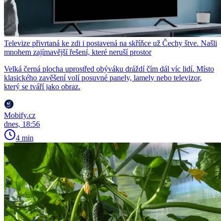
Televize přivrtaná ke zdi i postavená na skříňce už Čechy štve. Našli
mnohem zajímavější řešení, které neruší prostor
Velká černá plocha uprostřed obýváku dráždí čím dál víc lidí. Místo
klasického zavěšení volí posuvné panely, lamely nebo televizor,
který se tváří jako obraz.
Mobify.cz
dnes, 18:56
4 min