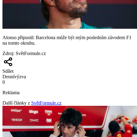
Alonso připustil: Barcelona může být mým posledním závodem F1
na tomto okruhu.
Zdroj
:
SvětFormule.cz
Sdílet
Denní
výzva
0
Reklama
Další články z
SvětFormule.cz