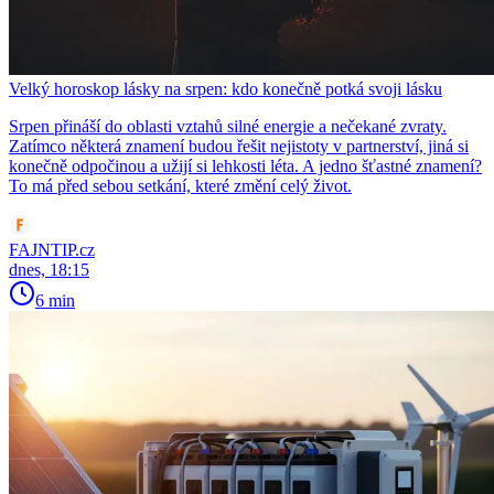
Velký horoskop lásky na srpen: kdo konečně potká svoji lásku
Srpen přináší do oblasti vztahů silné energie a nečekané zvraty.
Zatímco některá znamení budou řešit nejistoty v partnerství, jiná si
konečně odpočinou a užijí si lehkosti léta. A jedno šťastné znamení?
To má před sebou setkání, které změní celý život.
FAJNTIP.cz
dnes, 18:15
6 min