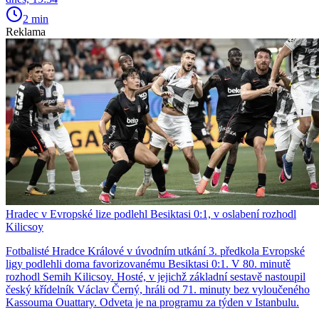
2 min
Reklama
Hradec v Evropské lize podlehl Besiktasi 0:1, v oslabení rozhodl
Kilicsoy
Fotbalisté Hradce Králové v úvodním utkání 3. předkola Evropské
ligy podlehli doma favorizovanému Besiktasi 0:1. V 80. minutě
rozhodl Semih Kilicsoy. Hosté, v jejichž základní sestavě nastoupil
český křídelník Václav Černý, hráli od 71. minuty bez vyloučeného
Kassouma Ouattary. Odveta je na programu za týden v Istanbulu.