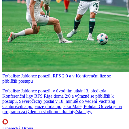
Fotbalisté Jablonce porazili RFS 2:0 a v Konferenční lize se
přiblížili postupu
Fotbalisté Jablonce porazili v úvodním utkání 3. předkola
Konferenční ligy RFS Riga doma 2:0 a výrazně se přiblížili k
postupu. Severočechy poslal v 18. minutě do vedení Vachtang
Čanturišvili a po pauze přidal pojistku Matěj Polidar. Odveta je na
programu za týden na stadionu lídra lotyšské ligy.
Liberecká Drbna