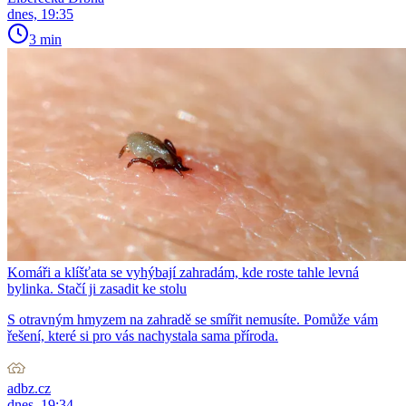
dnes, 19:35
3 min
Komáři a klíšťata se vyhýbají zahradám, kde roste tahle levná
bylinka. Stačí ji zasadit ke stolu
S otravným hmyzem na zahradě se smířit nemusíte. Pomůže vám
řešení, které si pro vás nachystala sama příroda.
adbz.cz
dnes, 19:34