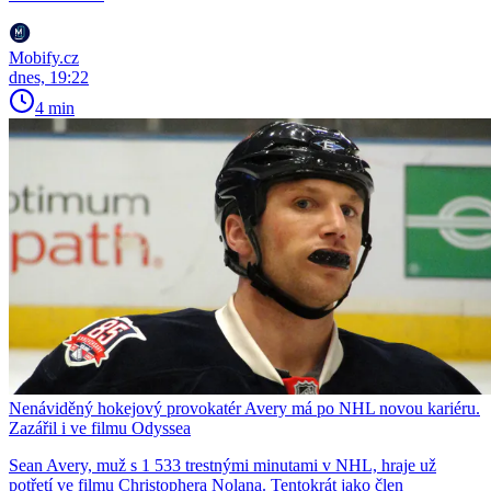
Mobify.cz
dnes, 19:22
4 min
Nenáviděný hokejový provokatér Avery má po NHL novou kariéru.
Zazářil i ve filmu Odyssea
Sean Avery, muž s 1 533 trestnými minutami v NHL, hraje už
potřetí ve filmu Christophera Nolana. Tentokrát jako člen