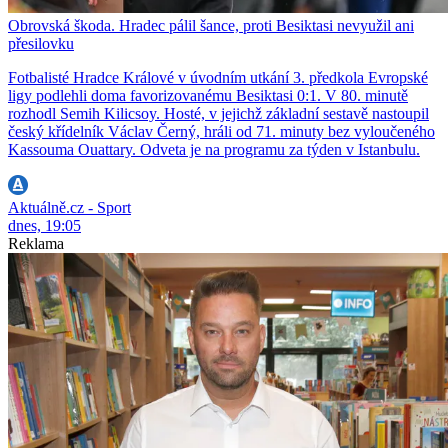
Obrovská škoda. Hradec pálil šance, proti Besiktasi nevyužil ani
přesilovku
Fotbalisté Hradce Králové v úvodním utkání 3. předkola Evropské
ligy podlehli doma favorizovanému Besiktasi 0:1. V 80. minutě
rozhodl Semih Kilicsoy. Hosté, v jejichž základní sestavě nastoupil
český křídelník Václav Černý, hráli od 71. minuty bez vyloučeného
Kassouma Ouattary. Odveta je na programu za týden v Istanbulu.
Aktuálně.cz - Sport
dnes, 19:05
Reklama