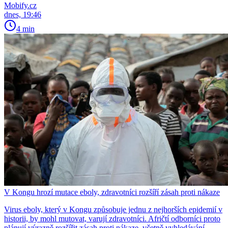
Mobify.cz
dnes, 19:46
4 min
V Kongu hrozí mutace eboly, zdravotníci rozšíří zásah proti nákaze
Virus eboly, který v Kongu způsobuje jednu z nejhorších epidemií v
historii, by mohl mutovat, varují zdravotníci. Afričtí odborníci proto
plánují výrazně rozšířit zásah proti nákaze, včetně vyhledávání