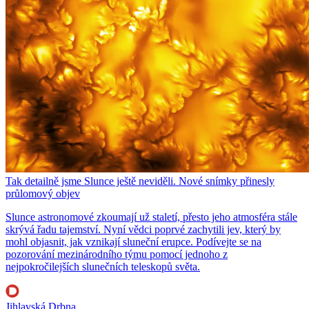
Tak detailně jsme Slunce ještě neviděli. Nové snímky přinesly
průlomový objev
Slunce astronomové zkoumají už staletí, přesto jeho atmosféra stále
skrývá řadu tajemství. Nyní vědci poprvé zachytili jev, který by
mohl objasnit, jak vznikají sluneční erupce. Podívejte se na
pozorování mezinárodního týmu pomocí jednoho z
nejpokročilejších slunečních teleskopů světa.
Jihlavská Drbna