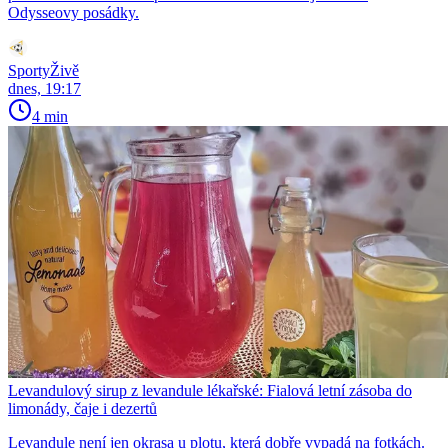
Odysseovy posádky.
SportyŽivě
dnes, 19:17
4 min
Levandulový sirup z levandule lékařské: Fialová letní zásoba do
limonády, čaje i dezertů
Levandule není jen okrasa u plotu, která dobře vypadá na fotkách.