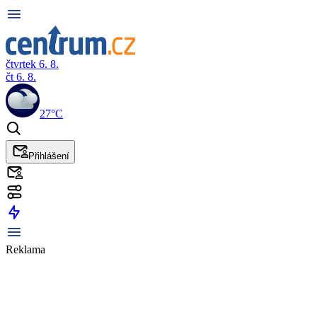
čtvrtek 6. 8.
čt 6. 8.
27°C
Přihlášení
Reklama