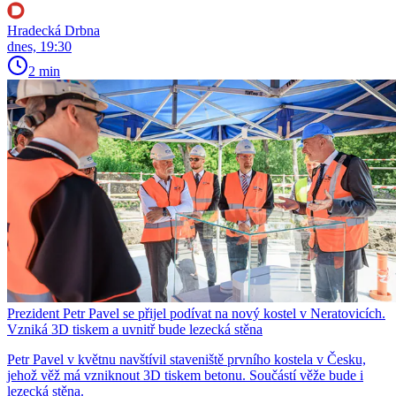
Hradecká Drbna
dnes, 19:30
2 min
Prezident Petr Pavel se přijel podívat na nový kostel v Neratovicích.
Vzniká 3D tiskem a uvnitř bude lezecká stěna
Petr Pavel v květnu navštívil staveniště prvního kostela v Česku,
jehož věž má vzniknout 3D tiskem betonu. Součástí věže bude i
lezecká stěna.