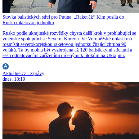
Stovka balistických střel pro Putina. „Rakeťák“ Kim posílá do
Ruska raketovou jednotku
Rusko podle ukrajinské rozvědky chystá další krok v prohlubující se
vojenské spolupráci se Severní Koreou. Ve Voroněžské oblasti má
rozmístit severokorejskou raketovou jednotku čítající zhruba 90
vojáků. Ta by mohla být vyzbrojena až 120 balistickými střelami a
šesti odpalovacími zařízeními určenými k útokům na Ukrajinu.
Aktuálně.cz - Zprávy
dnes, 18:19