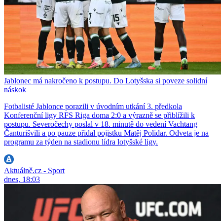
Jablonec má nakročeno k postupu. Do Lotyšska si poveze solidní
náskok
Fotbalisté Jablonce porazili v úvodním utkání 3. předkola
Konferenční ligy RFS Riga doma 2:0 a výrazně se přiblížili k
postupu. Severočechy poslal v 18. minutě do vedení Vachtang
Čanturišvili a po pauze přidal pojistku Matěj Polidar. Odveta je na
programu za týden na stadionu lídra lotyšské ligy.
Aktuálně.cz - Sport
dnes, 18:03