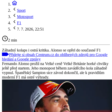
Sport
Motosport
F1
7. 7. 2026, 22:51
2 min
Záhadný kolaps i ostrá kritika. Alonso se opřel do současné F1
Přidejte si obsah Centrum.cz do oblíbených zdrojů pro Google
hledání a Google zprávy
Fernando Alonso prožil na Velké ceně Velké Británie horké chvilky
ještě před startem. Jeho monopost během zaváděcího kola záhadně
vypnul. Španělský šampion sice závod dokončil, ale k pravidlům
moderní F1 má ostré výhrady.