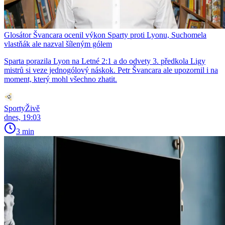
Glosátor Švancara ocenil výkon Sparty proti Lyonu, Suchomela
vlastňák ale nazval šíleným gólem
Sparta porazila Lyon na Letné 2:1 a do odvety 3. předkola Ligy
mistrů si veze jednogólový náskok. Petr Švancara ale upozornil i na
moment, který mohl všechno zhatit.
SportyŽivě
dnes, 19:03
3 min