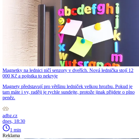
Magnetky na lednici ničí senzory v dveřích. Nová lednička stojí 12
000 Kč a pojistka to nekryje
Magnety představují pro většinu ledniček velkou hrozbu. Pokud je
tam máte i vy, raději je rychle sundejte, protože jinak přijdete o plno
peněz.
adbz.cz
dnes, 18:30
1 min
Reklama