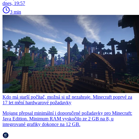
dnes, 19:57
3 min
Kdo má starší počítač, možná si už nezahraje. Minecraft poprvé za
17 let mění hardwarové požadavky
Mojang přepsal minimální i doporučené požadavky pro Minecraft:
Java Edition. Minimum RAM vyskočilo ze 2 GB na 8, u
integrované grafiky dokonce na 12 GB.