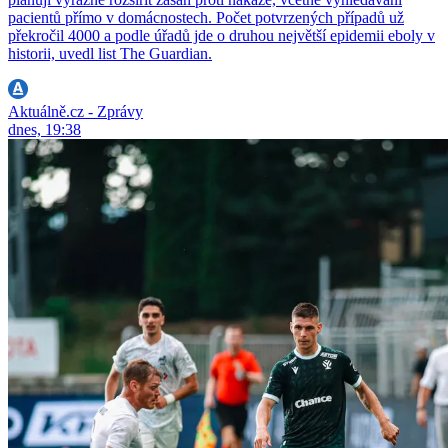
pacientů přímo v domácnostech. Počet potvrzených případů už
překročil 4000 a podle úřadů jde o druhou největší epidemii eboly v
historii, uvedl list The Guardian.
Aktuálně.cz - Zprávy
dnes, 19:38