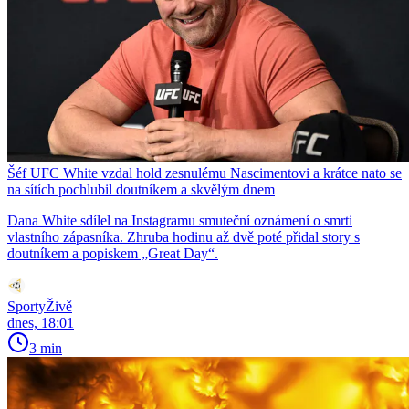
Šéf UFC White vzdal hold zesnulému Nascimentovi a krátce nato se
na sítích pochlubil doutníkem a skvělým dnem
Dana White sdílel na Instagramu smuteční oznámení o smrti
vlastního zápasníka. Zhruba hodinu až dvě poté přidal story s
doutníkem a popiskem „Great Day“.
SportyŽivě
dnes, 18:01
3 min