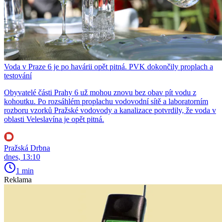
Voda v Praze 6 je po havárii opět pitná. PVK dokončily proplach a
testování
Obyvatelé části Prahy 6 už mohou znovu bez obav pít vodu z
kohoutku. Po rozsáhlém proplachu vodovodní sítě a laboratorním
rozboru vzorků Pražské vodovody a kanalizace potvrdily, že voda v
oblasti Veleslavína je opět pitná.
Pražská Drbna
dnes, 13:10
1 min
Reklama