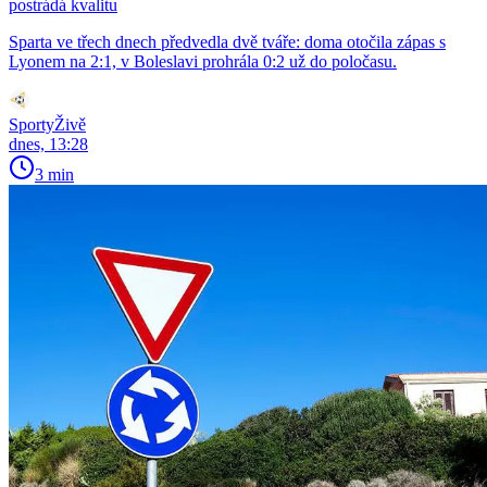
postrádá kvalitu
Sparta ve třech dnech předvedla dvě tváře: doma otočila zápas s
Lyonem na 2:1, v Boleslavi prohrála 0:2 už do poločasu.
SportyŽivě
dnes, 13:28
3 min