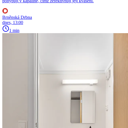
pohybují v kapalině, čímž zefektivňují její kvašení.
Brněnská Drbna
dnes, 13:00
1 min