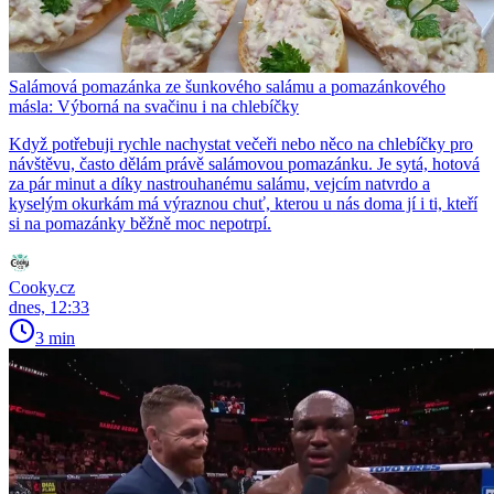
Salámová pomazánka ze šunkového salámu a pomazánkového
másla: Výborná na svačinu i na chlebíčky
Když potřebuji rychle nachystat večeři nebo něco na chlebíčky pro
návštěvu, často dělám právě salámovou pomazánku. Je sytá, hotová
za pár minut a díky nastrouhanému salámu, vejcím natvrdo a
kyselým okurkám má výraznou chuť, kterou u nás doma jí i ti, kteří
si na pomazánky běžně moc nepotrpí.
Cooky.cz
dnes, 12:33
3 min