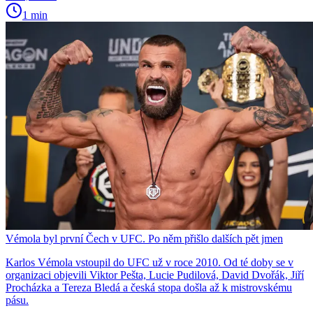
1 min
Vémola byl první Čech v UFC. Po něm přišlo dalších pět jmen
Karlos Vémola vstoupil do UFC už v roce 2010. Od té doby se v
organizaci objevili Viktor Pešta, Lucie Pudilová, David Dvořák, Jiří
Procházka a Tereza Bledá a česká stopa došla až k mistrovskému
pásu.