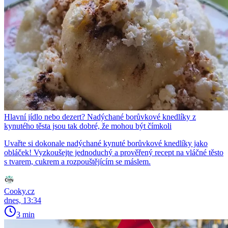
Hlavní jídlo nebo dezert? Nadýchané borůvkové knedlíky z
kynutého těsta jsou tak dobré, že mohou být čímkoli
Uvařte si dokonale nadýchané kynuté borůvkové knedlíky jako
obláček! Vyzkoušejte jednoduchý a prověřený recept na vláčné těsto
s tvarem, cukrem a rozpouštějícím se máslem.
Cooky.cz
dnes, 13:34
3 min