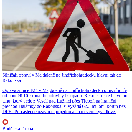
Silničáři opraví v Majdaleně na Jindřichohradecku hlavní tah do
Rakouska
Oprava silnice I/24 v Majdaleně na Jindřichohradecku omezí řidiče
od pondělí 10. srpna do poloviny listopadu. Rekonstrukce hlavního
tahu, který vede z Veselí nad Lužnicí přes Třeboň na hraniční
přechod Halámky do Rakouska, si vyžádá 62,3 milionu korun bez
DPH. Při částečné uzavírce projedou auta místem kyvadlově.
Budějcká Drbna