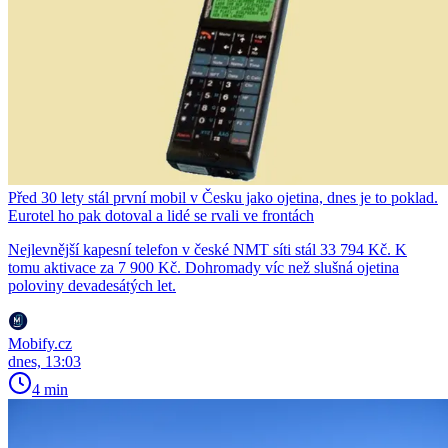
Před 30 lety stál první mobil v Česku jako ojetina, dnes je to poklad.
Eurotel ho pak dotoval a lidé se rvali ve frontách
Nejlevnější kapesní telefon v české NMT síti stál 33 794 Kč. K
tomu aktivace za 7 900 Kč. Dohromady víc než slušná ojetina
poloviny devadesátých let.
Mobify.cz
dnes, 13:03
4 min