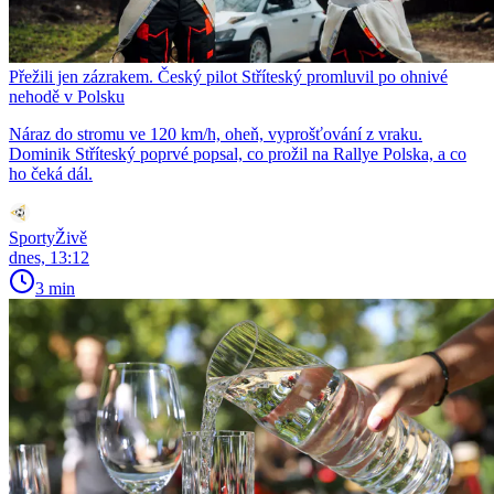
Přežili jen zázrakem. Český pilot Stříteský promluvil po ohnivé
nehodě v Polsku
Náraz do stromu ve 120 km/h, oheň, vyprošťování z vraku.
Dominik Stříteský poprvé popsal, co prožil na Rallye Polska, a co
ho čeká dál.
SportyŽivě
dnes, 13:12
3 min