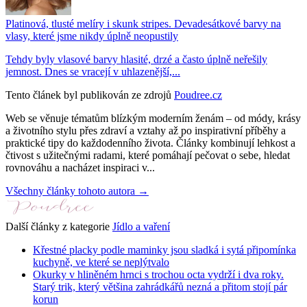
Platinová, tlusté melíry i skunk stripes. Devadesátkové barvy na
vlasy, které jsme nikdy úplně neopustily
Tehdy byly vlasové barvy hlasité, drzé a často úplně neřešily
jemnost. Dnes se vracejí v uhlazenější,...
Tento článek byl publikován ze zdrojů
Poudree.cz
Web se věnuje tématům blízkým moderním ženám – od módy, krásy
a životního stylu přes zdraví a vztahy až po inspirativní příběhy a
praktické tipy do každodenního života. Články kombinují lehkost a
čtivost s užitečnými radami, které pomáhají pečovat o sebe, hledat
rovnováhu a nacházet inspiraci v...
Všechny články tohoto autora →
Další články z kategorie
Jídlo a vaření
Křestné placky podle maminky jsou sladká i sytá připomínka
kuchyně, ve které se neplýtvalo
Okurky v hliněném hrnci s trochou octa vydrží i dva roky.
Starý trik, který většina zahrádkářů nezná a přitom stojí pár
korun