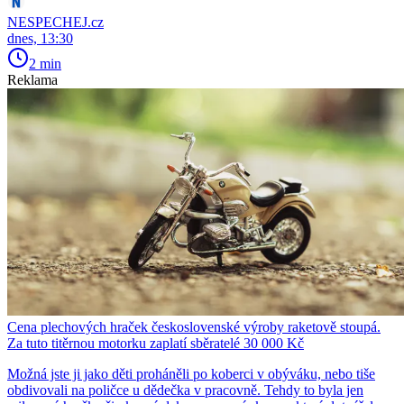
NESPECHEJ.cz
dnes, 13:30
2 min
Reklama
Cena plechových hraček československé výroby raketově stoupá.
Za tuto titěrnou motorku zaplatí sběratelé 30 000 Kč
Možná jste ji jako děti proháněli po koberci v obýváku, nebo tiše
obdivovali na poličce u dědečka v pracovně. Tehdy to byla jen