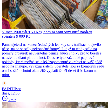
V roce 1968 stál 9,50 Kčs, dnes za sadu osmi kusů nabízejí
sběratelé 9 000 Kč
Pamatujete si na konec šedesátých let, kdy se v trafikách objevilo
něco, na co se stály nekonečné fronty? I když to tehdy stálo na
poměry brožurek neuvěřitelné peníze, kluci i holky pro to běželi s
nataženou dlaní plnou mincí. Dnes se tyto zažloutlé papírové
poklady, které možná stále leží zapomenuté v krabici na vaší půdě
nebo na chalupě, vyvažují zlatem. Sběratelé jsou za kompletní sadu
osmi sešitů ochotni okamžitě vyplatit téměř deset tisíc korun na
ruku.
FAJNTIP.cz
dnes, 12:30
3 min