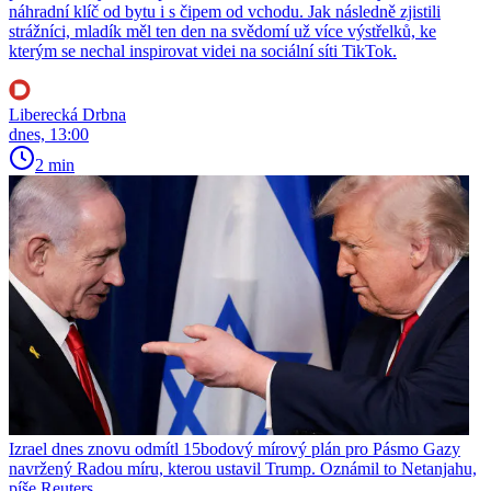
náhradní klíč od bytu i s čipem od vchodu. Jak následně zjistili
strážníci, mladík měl ten den na svědomí už více výstřelků, ke
kterým se nechal inspirovat videi na sociální síti TikTok.
Liberecká Drbna
dnes, 13:00
2 min
Izrael dnes znovu odmítl 15bodový mírový plán pro Pásmo Gazy
navržený Radou míru, kterou ustavil Trump. Oznámil to Netanjahu,
píše Reuters.