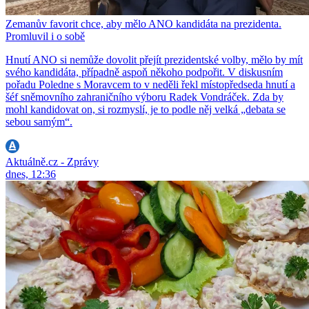
Zemanův favorit chce, aby mělo ANO kandidáta na prezidenta.
Promluvil i o sobě
Hnutí ANO si nemůže dovolit přejít prezidentské volby, mělo by mít
svého kandidáta, případně aspoň někoho podpořit. V diskusním
pořadu Poledne s Moravcem to v neděli řekl místopředseda hnutí a
šéf sněmovního zahraničního výboru Radek Vondráček. Zda by
mohl kandidovat on, si rozmyslí, je to podle něj velká „debata se
sebou samým“.
Aktuálně.cz - Zprávy
dnes, 12:36