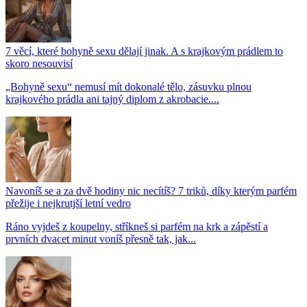
7 věcí, které bohyně sexu dělají jinak. A s krajkovým prádlem to
skoro nesouvisí
„Bohyně sexu“ nemusí mít dokonalé tělo, zásuvku plnou
krajkového prádla ani tajný diplom z akrobacie....
Navoníš se a za dvě hodiny nic necítíš? 7 triků, díky kterým parfém
přežije i nejkrutjší letní vedro
Ráno vyjdeš z koupelny, stříkneš si parfém na krk a zápěstí a
prvních dvacet minut voníš přesně tak, jak...