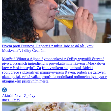
Pivem proti Putinovi. Reportáž z místa, kde se dá pít „krev
Moskvana“. I díky Čechům
Manželé Viktor a Aljona Symonenkovi z Oděsy vytvořili červené
pivo z bizarních ingrediencí s provokativním názvem „Moskalova
krev v českém stylu“. Za jeho vznikem stojí místní sládci i
spolupráce s plzeňským minipivovarem Raven, příběh ale zároveň
ukazuje, jak velká válka proměnila podnikání rodinného byznysu v
ukrajinském přístavním městě.
Aktuálně.cz - Zprávy
dnes, 13:35