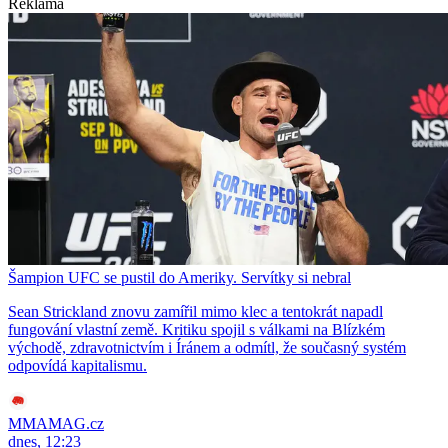
Reklama
Šampion UFC se pustil do Ameriky. Servítky si nebral
Sean Strickland znovu zamířil mimo klec a tentokrát napadl
fungování vlastní země. Kritiku spojil s válkami na Blízkém
východě, zdravotnictvím i Íránem a odmítl, že současný systém
odpovídá kapitalismu.
MMAMAG.cz
dnes, 12:23