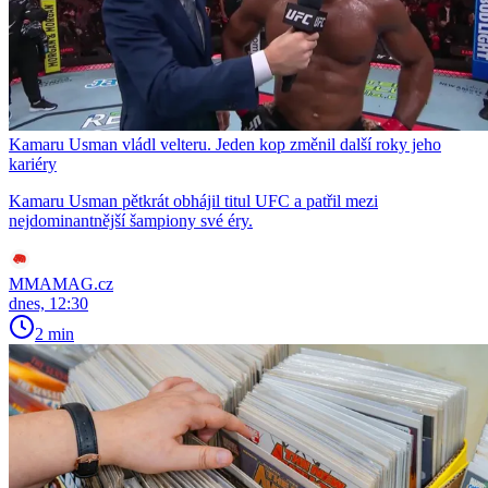
Kamaru Usman vládl velteru. Jeden kop změnil další roky jeho
kariéry
Kamaru Usman pětkrát obhájil titul UFC a patřil mezi
nejdominantnější šampiony své éry.
MMAMAG.cz
dnes, 12:30
2 min