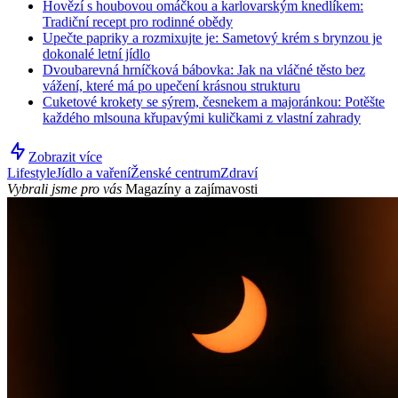
Hovězí s houbovou omáčkou a karlovarským knedlíkem:
Tradiční recept pro rodinné obědy
Upečte papriky a rozmixujte je: Sametový krém s brynzou je
dokonalé letní jídlo
Dvoubarevná hrníčková bábovka: Jak na vláčné těsto bez
vážení, které má po upečení krásnou strukturu
Cuketové krokety se sýrem, česnekem a majoránkou: Potěšte
každého mlsouna křupavými kuličkami z vlastní zahrady
Zobrazit více
Lifestyle
Jídlo a vaření
Ženské centrum
Zdraví
Vybrali jsme pro vás
Magazíny a zajímavosti