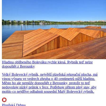
Hladina oblíbeného Boleváku rychle klesá. Rybník teď nelze
dopouštět z Berounky
Velký Bolevecký rybník, největší plzeňská rekreační plocha, má
vinou výparu ve vedrech zhruba o 40 centimetrů nižší hladinu.
Město ho ale nemůže dopouštět z Berounky, protože to teď
nedovoluje nízký průtok v řece. Potřebuje přitom plný stav, aby
mohlo co nejdříve odbahnit sousední Malý Bolevecký rybník.
Plzeňská Drbna