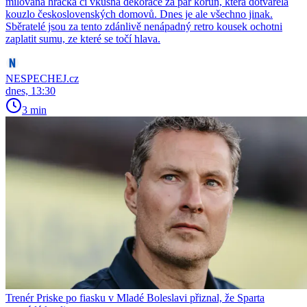
milovaná hračka či vkusná dekorace za pár korun, která dotvářela
kouzlo československých domovů. Dnes je ale všechno jinak.
Sběratelé jsou za tento zdánlivě nenápadný retro kousek ochotni
zaplatit sumu, ze které se točí hlava.
NESPECHEJ.cz
dnes, 13:30
3 min
Trenér Priske po fiasku v Mladé Boleslavi přiznal, že Sparta