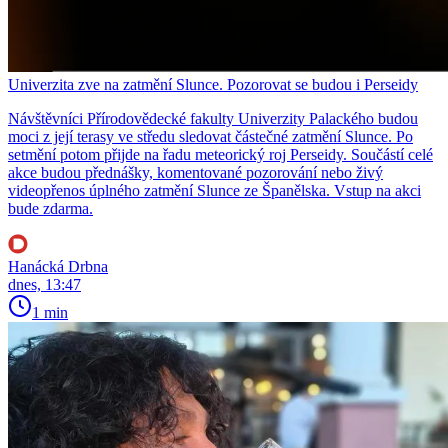
Univerzita zve na zatmění Slunce. Pozorovat se budou i Perseidy
Návštěvníci Přírodovědecké fakulty Univerzity Palackého budou
moci z její terasy ve středu sledovat částečné zatmění Slunce. Po
setmění potom přijde na řadu meteorický roj Perseidy. Součástí celé
akce budou přednášky, komentované pozorování nebo živý
videopřenos úplného zatmění Slunce ze Španělska. Vstup na akci
bude zdarma.
Hanácká Drbna
dnes, 13:47
1 min