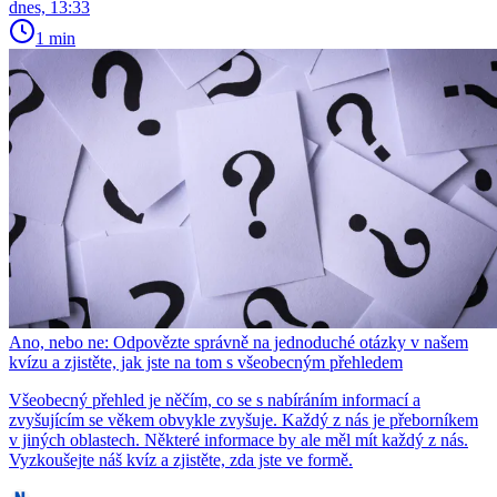
dnes, 13:33
1 min
Ano, nebo ne: Odpovězte správně na jednoduché otázky v našem
kvízu a zjistěte, jak jste na tom s všeobecným přehledem
Všeobecný přehled je něčím, co se s nabíráním informací a
zvyšujícím se věkem obvykle zvyšuje. Každý z nás je přeborníkem
v jiných oblastech. Některé informace by ale měl mít každý z nás.
Vyzkoušejte náš kvíz a zjistěte, zda jste ve formě.