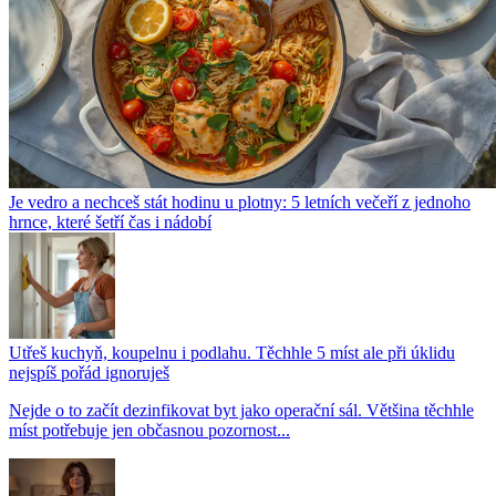
Je vedro a nechceš stát hodinu u plotny: 5 letních večeří z jednoho
hrnce, které šetří čas i nádobí
Utřeš kuchyň, koupelnu i podlahu. Těchhle 5 míst ale při úklidu
nejspíš pořád ignoruješ
Nejde o to začít dezinfikovat byt jako operační sál. Většina těchhle
míst potřebuje jen občasnou pozornost...