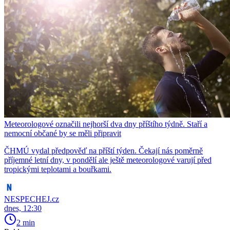
Meteorologové označili nejhorší dva dny příštího týdně. Staří a
nemocní občané by se měli připravit
ČHMÚ vydal předpověď na příští týden. Čekají nás poměrně
příjemné letní dny, v pondělí ale ještě meteorologové varují před
tropickými teplotami a bouřkami.
NESPECHEJ.cz
dnes, 12:30
2 min