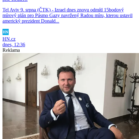
Tel Aviv 9. srpna (ČTK) - Izrael dnes znovu odmítl 15bodový
mírový plán pro Pásmo Gazy navržený Radou míru, kterou ustavil
americký prezident Donald...
HN.cz
dnes, 12:36
Reklama