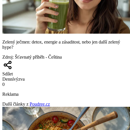
Zelený ječmen: detox, energie a zásaditost, nebo jen další zelený
hype?
Zdroj
:
Šťavnatý příběh - Čeština
Sdílet
Denní
výzva
0
Reklama
Další články z
Poudree.cz