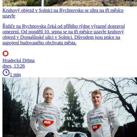
Kruhový objezd v Solnici na Rychnovsku se zítra na tři měsíce
uzavře
Řidiče na Rychnovsku čeká od příštího týdne výrazné dopravní
omezení. Od pondělí 10. srpna se na tři měsíce uzavře kruhový
objezd v Domašínské ulici v Solnici. Důvodem jsou práce na
napojení budovaného obchvatu města.
Hradecká Drbna
dnes, 13:26
1 min