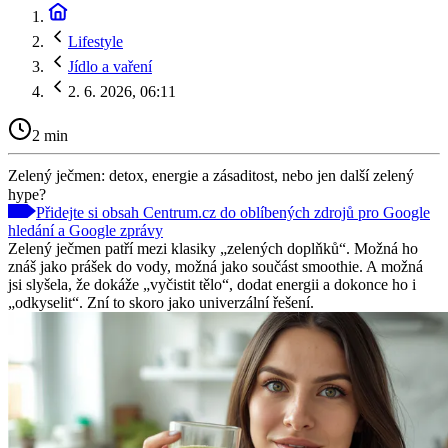
Lifestyle
Jídlo a vaření
2. 6. 2026, 06:11
2 min
Zelený ječmen: detox, energie a zásaditost, nebo jen další zelený
hype?
Přidejte si obsah Centrum.cz do oblíbených zdrojů pro Google
hledání a Google zprávy
Zelený ječmen patří mezi klasiky „zelených doplňků“. Možná ho
znáš jako prášek do vody, možná jako součást smoothie. A možná
jsi slyšela, že dokáže „vyčistit tělo“, dodat energii a dokonce ho i
„odkyselit“. Zní to skoro jako univerzální řešení.