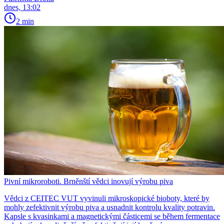
dnes, 13:02
2 min
Pivní mikroroboti. Brněnští vědci inovují výrobu piva
Vědci z CEITEC VUT vyvinuli mikroskopické bioboty, které by
mohly zefektivnit výrobu piva a usnadnit kontrolu kvality potravin.
Kapsle s kvasinkami a magnetickými částicemi se během fermentace